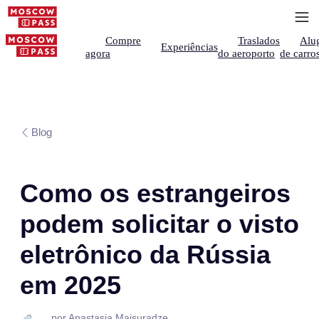
Compre
Traslados
Alu
Experiências
agora
do aeroporto
de carro
Blog
Como os estrangeiros
podem solicitar o visto
eletrônico da Rússia
em 2025
por Anastasia Maisuradze