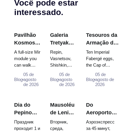
Você pode estar
interessado.
Pavilhão
Galeria
Tesouros da
Kosmos
Tretyakov:
Armação do
na
As Obras-
Kremlin:
A full-size Mir
Repin,
Ten Imperial
VDNKh:
Primas
Ovos
module you
Vasnetsov,
Fabergé eggs,
can walk
Shishkin,
the Cap of
Dentro da
que Vale a
Fabergé,
through, the
Vrubel, Serov
Monomakh, the
Maior
Pena
Tronos e
05 de
05 de
05 de
Energia–
and Surikov
double throne of
Blog
agosto
Blog
agosto
Blog
agosto de
Exposição
Planejar a
Trajes de
Buran model,
de 2026
— the works
de 2026
two boy tsars
2026
Espacial
Visita
Coroação
scorched
that stop
and the
da Rússia
descent
people,
coronation dress
capsules and
where they
of Catherine...
Dia do
Mausoléu
Do
120 pieces of
hang, and
Pepino
de Lenine:
Aeroporto
flight...
why booking
em Suzdal
horários,
Domodedovo
Праздник
Вторник,
Аэроэкспресс
the...
2026:
entrada e
ao centro de
проходит 1 и
среда,
за 45 минут,