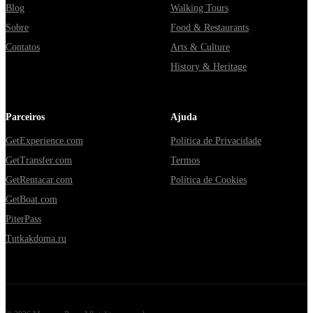
Blog
Walking Tours
Sobre
Food & Restaurants
Contatos
Arts & Culture
History & Heritage
Parceiros
Ajuda
GetExperience.com
Política de Privacidade
GetTransfer.com
Termos
GetRentacar.com
Política de Cookies
GetBoat.com
PiterPass
Tutkakdoma.ru