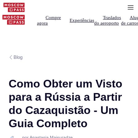
Compre
Traslados
Alu
Experiências
agora
do aeroporto
de carro
Blog
Como Obter um Visto
para a Rússia a Partir
do Cazaquistão - Um
Guia Completo
por Anastasia Maisuradze