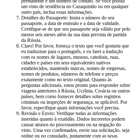
permanente e um número de contato. Se você possui
um visto de residência no Cazaquistão ou em qualquer
outro país, inclua essas informações.
Detalhes do Passaporte: Insira o número do seu
passaporte, a data de emissão e a data de validade.
Certifique-se de que seu passaporte seja válido por pelo
menos seis meses além da sua data prevista de partida
da Rússia.
Claro! Por favor, forneça o texto que você gostaria que
eu traduzisse para o português, e eu farei a tradução
com os nomes de lugares, museus, catedrais, ruas,
cidades e países em seus equivalentes nativos
estabelecidos, mantendo marcas, nomes de empresas,
nomes de produtos, números de telefone e preços
exatamente como no texto original. Quanto às
perguntas adicionais, estou pronto para responder sobre
viagens anteriores à Rússia, Ucrânia, Croácia ou outros
países, bem como fornecer detalhes sobre registros
criminais ou inspeções de segurança, se aplicável. Por
favor, especifique quais informações você precisa.
Revisão e Envio: Verifique todas as informações
inseridas quanto à exatidão. Dados incorretos podem
causar atrasos no processamento ou na negação do
visto. Uma vez confirmados, envie sua solicitação, seja
online ou no consulado, juntamente com as taxas