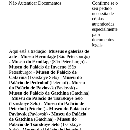
Não Autenticar Documentos
Confirme se o
seu pedido
necessita de
cópias
autenticadas,
especialmente
para
documentos
legais.
Aqui está a tradução:
Museus e galerias de
arte
-
Museu Hermitage
(São Petersburgo)
-
Museu do Ermitage
(São Petersburgo) -
Museu do Palácio de Inverno
(São
Petersburgo) -
Museu do Palácio de
Catarina
(Tsarskoye Selo) -
Museu do
Palácio de Pedrohof
(Peterhof) -
Museu
do Palácio de Pavlovsk
(Pavlovsk) -
Museu do Palácio de Gatchina
(Gatchina)
-
Museu do Palácio de Tsarskoye Selo
(Tsarskoye Selo) -
Museu do Palácio de
Peterhof
(Peterhof) -
Museu do Palácio de
Pavlovsk
(Pavlovsk) -
Museu do Palácio
de Gatchina
(Gatchina) -
Museu do
Palácio de Tsarskoye Selo
(Tsarskoye
Selo) -
Museu do Palácio de Peterhof