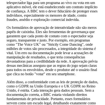
telespectador liga para um programa ao vivo ou vota em um
aplicativo móvel, ele está estabelecendo um contrato implícito
de confiança. A BBC tem o dever fiduciário de proteger esses
indivíduos, especialmente os menores de idade, contra
fraudes, assédio e exploração comercial indevida.
Os formulários de aprovação de interatividade não são meros
papéis de caixinha. Eles são ferramentas de governança que
garantem que cada ponto de contato com o espectador seja
seguro, transparente e justo. Por exemplo, em programas
como "The Voice UK" ou "Strictly Come Dancing", onde
milhões de votos são processados, a integridade do sistema é
vital. Um erro na documentação pode levar a acusações de
manipulação de resultados, o que teria consequências
devastadoras para a credibilidade da rede. A aprovação prévia
dessas mecânicas assegura que as regras do jogo sejam claras
para todos os envolvidos, desde o produtor até o usuário final
que clica no botão "votar" em seu smartphone.
Além disso, a conformidade com as leis de proteção de dados,
como o GDPR na União Europeia e o UK GDPR no Reino
Unido, é estrita. Cada interação gera dados pessoais. Sem a
documentação correta, a BBC estaria violando direitos
fundamentais de privacidade. Portanto, esses formulários
servem como um escudo legal, detalhando exatamente como