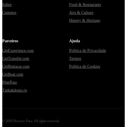
Sobre
Food & Restaurants
Contatos
Arts & Culture
History & Heritage
Parceiros
Ajuda
GetExperience.com
Política de Privacidade
GetTransfer.com
Termos
GetRentacar.com
Política de Cookies
GetBoat.com
PiterPass
Tutkakdoma.ru
©
2026
Moscow Pass
. All rights reserved.