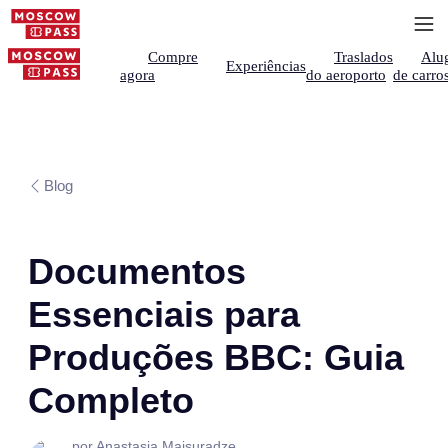
Compre
Traslados
Alu
Experiências
agora
do aeroporto
de carro
Blog
Documentos
Essenciais para
Produções BBC: Guia
Completo
por Anastasia Maisuradze