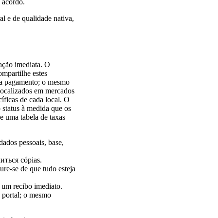
 acordo.
al e de qualidade nativa,
ção imediata. O
ompartilhe estes
ara pagamento; o mesmo
 localizados em mercados
íficas de cada local. O
 status à medida que os
e uma tabela de taxas
 dados pessoais, base,
литься cópias.
ure-se de que tudo esteja
 um recibo imediato.
 portal; o mesmo