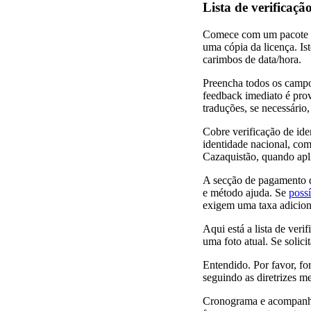
Lista de verificaç
Comece com um pacote pr
uma cópia da licença. Ist
carimbos de data/hora.
Preencha todos os campos
feedback imediato é prov
traduções, se necessário
Cobre verificação de id
identidade nacional, com
Cazaquistão, quando apl
A secção de pagamento d
e método ajuda. Se
possí
exigem uma taxa adicion
Aqui está a lista de ver
uma foto atual. Se solici
Entendido. Por favor, fo
seguindo as diretrizes m
Cronograma e acompanham