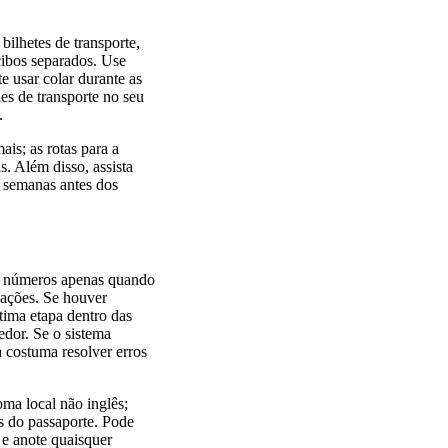
bilhetes de transporte,
cibos separados. Use
e usar colar durante as
hes de transporte no seu
.
ais; as rotas para a
. Além disso, assista
 semanas antes dos
se números apenas quando
cações. Se houver
tima etapa dentro das
edor. Se o sistema
a costuma resolver erros
ma local não inglês;
s do passaporte. Pode
 e anote quaisquer