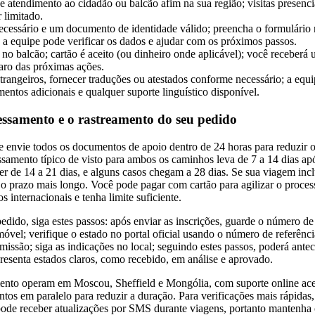
de atendimento ao cidadão ou balcão afim na sua região; visitas presen
 limitado.
ecessário e um documento de identidade válido; preencha o formulário 
 a equipe pode verificar os dados e ajudar com os próximos passos.
o balcão; cartão é aceito (ou dinheiro onde aplicável); você receberá u
ro das próximas ações.
trangeiros, fornecer traduções ou atestados conforme necessário; a equ
entos adicionais e qualquer suporte linguístico disponível.
ssamento e o rastreamento do seu pedido
e envie todos os documentos de apoio dentro de 24 horas para reduzir 
samento típico de visto para ambos os caminhos leva de 7 a 14 dias ap
er de 14 a 21 dias, e alguns casos chegam a 28 dias. Se sua viagem inc
o prazo mais longo. Você pode pagar com cartão para agilizar o process
 internacionais e tenha limite suficiente.
dido, siga estes passos: após enviar as inscrições, guarde o número de 
emóvel; verifique o estado no portal oficial usando o número de referênc
missão; siga as indicações no local; seguindo estes passos, poderá ante
resenta estados claros, como recebido, em análise e aprovado.
ento operam em Moscou, Sheffield e Mongólia, com suporte online ac
os em paralelo para reduzir a duração. Para verificações mais rápidas, 
ode receber atualizações por SMS durante viagens, portanto mantenha o