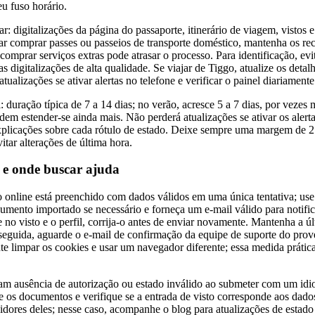
eu fuso horário.
: digitalizações da página do passaporte, itinerário de viagem, vistos e 
jar comprar passes ou passeios de transporte doméstico, mantenha os re
omprar serviços extras pode atrasar o processo. Para identificação, evit
s digitalizações de alta qualidade. Se viajar de Tiggo, atualize os detal
atualizações se ativar alertas no telefone e verificar o painel diariamente
: duração típica de 7 a 14 dias; no verão, acresce 5 a 7 dias, por vezes m
 estender-se ainda mais. Não perderá atualizações se ativar os alertas
explicações sobre cada rótulo de estado. Deixe sempre uma margem de 2
itar alterações de última hora.
e onde buscar ajuda
o online está preenchido com dados válidos em uma única tentativa; u
umento importado se necessário e forneça um e-mail válido para notifi
 no visto e o perfil, corrija-o antes de enviar novamente. Mantenha a úl
eguida, aguarde o e-mail de confirmação da equipe de suporte do prov
nte limpar os cookies e usar um navegador diferente; essa medida prátic
tam ausência de autorização ou estado inválido ao submeter com um idio
e os documentos e verifique se a entrada de visto corresponde aos dado
idores deles; nesse caso, acompanhe o blog para atualizações de estado