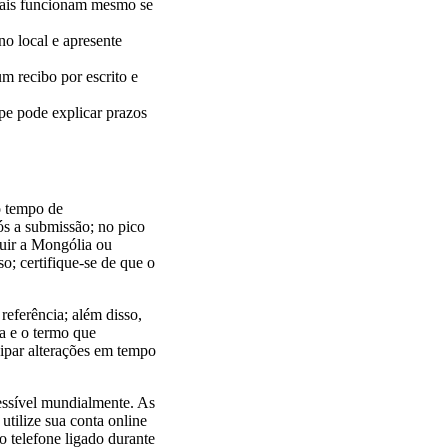
ciais funcionam mesmo se
no local e apresente
m recibo por escrito e
ipe pode explicar prazos
o tempo de
ós a submissão; no pico
luir a Mongólia ou
o; certifique-se de que o
referência; além disso,
ia e o termo que
cipar alterações em tempo
essível mundialmente. As
utilize sua conta online
 telefone ligado durante