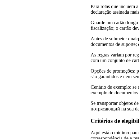
Para rotas que incluem a
declaração assinada mai
Guarde um cartão longo c
fiscalização; o cartão d
Antes de submeter qualqu
documentos de suporte; e
As regras variam por regi
com um conjunto de cartõ
Opções de promoções: pr
são garantidos e nem semp
Cenário de exemplo: se e
exemplo de documentos pa
Se transportar objetos 
потрясающий na sua decla
Critérios de elegib
Aqui está o mínimo para 
correspondência de e-ma