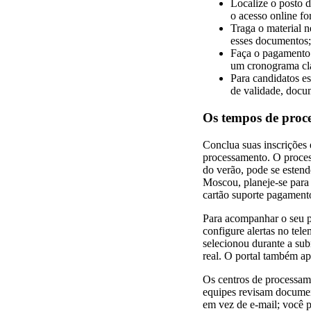
Localize o posto 
o acesso online for
Traga o material n
esses documentos;
Faça o pagamento n
um cronograma cla
Para candidatos es
de validade, docum
Os tempos de proce
Conclua suas inscrições 
processamento. O proces
do verão, pode se estend
Moscou, planeje-se para 
cartão suporte pagamentos
Para acompanhar o seu pe
configure alertas no tel
selecionou durante a sub
real. O portal também ap
Os centros de processam
equipes revisam document
em vez de e-mail; você p