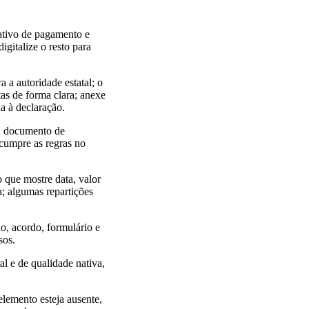
ativo de pagamento e
igitalize o resto para
 a autoridade estatal; o
as de forma clara; anexe
a à declaração.
ou documento de
 cumpre as regras no
que mostre data, valor
; algumas repartições
ão, acordo, formulário e
sos.
al e de qualidade nativa,
lemento esteja ausente,