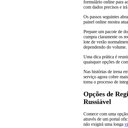
formulário online para 
com dados precisos e irá 
Os passos seguintes abra
painel online mostra atu
Prepare um pacote de do
cumpra claramente os requ
lote de verão normalmen
dependendo do volume.
Uma dica prática é reun
quaisquer opções de comp
Nas histórias de irena e
serviço agora cobre mais
torna o processo de inte
Opções de Regi
Russiável
Comece com uma opção co
através de um portal ofi
não exigirá uma longa
vi