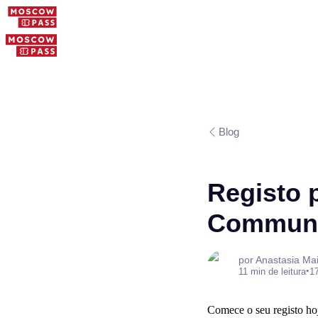
Blog
Registo p
Communi
por Anastasia Ma
•
11 min de leitura
17
Comece o seu registo ho