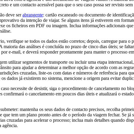
reto e um contacto acessível para que o seu caso possa ser revisto sem
ão deve ser
abrangente
: cartão escaneado ou documento de identificação
provativo da intenção de viajar. Se alguns itens já estiverem em format
exe os ficheiros em PDF ou imagem. Inclua informações adicionais que 
nálise.
o, verifique se todos os dados estão corretos; depois, carregue para o 
A maioria das análises é concluída no prazo de cinco dias úteis; se falt
ais por e-mail, e deverá responder prontamente para manter o processo 
agem utilizar segmentos de transporte ou incluir uma etapa internacional
trânsito para ajudar a determinar a melhor opção de acordo com as regras
isdições cruzadas, liste-os com datas e números de referência para qu
e os dados já existirem no sistema, mencione a origem para evitar dupli
caso necessite de desistir, siga o procedimento de cancelamento no blog
es confirmará o cancelamento em poucos dias úteis e atualizará o estad
submeter: mantenha os seus dados de contacto precisos, recolha primei
de que tem um plano pronto antes de o período da viagem fechar. Se já se
cias cruzadas para acelerar o processo; inclua mais detalhes quando disp
a agência.