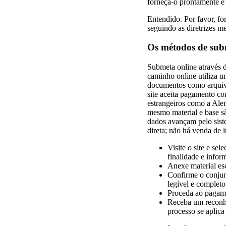
forneça-o prontamente e
Entendido. Por favor, fo
seguindo as diretrizes m
Os métodos de submi
Submeta online através d
caminho online utiliza u
documentos como arquivo
site aceita pagamento c
estrangeiros como a Alem
mesmo material e base s
dados avançam pelo siste
direta; não há venda de 
Visite o site e se
finalidade e infor
Anexe material esc
Confirme o conjunt
legível e completo
Proceda ao pagame
Receba um reconhe
processo se aplic