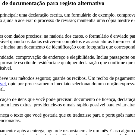
ão de documentação para registo alternativo
incipal: uma declaração escrita, um formulário de exemplo, comprov
o ajuda a acelerar o processo de revisão; mantenha uma cópia mestre e d
 com dados precisos; na maioria dos casos, o formulário é enviado para
ável quando os dados estiverem completos e as assinaturas forem escrit
, e inclua um documento de identificação com fotografia que correspond
entidade, comprovação de endereço e elegibilidade. Inclua passaporte 
provante escrito de residência e qualquer declaração que confirme que
icável.
eve usar métodos seguros; guarde os recibos. Um recibo de pagamento 
vel
, opte por processamento imediato selecionando uma opção expressa
al.
ificação de itens que você pode precisar: documento de licença, declaraç
tarem itens extras, providencie-os o mais rápido possível para evitar atra
rneça o texto que você gostaria que eu traduzisse para o português natur
encionadas.
ento: após a entrega, aguarde resposta em até um mês. Caso algum e