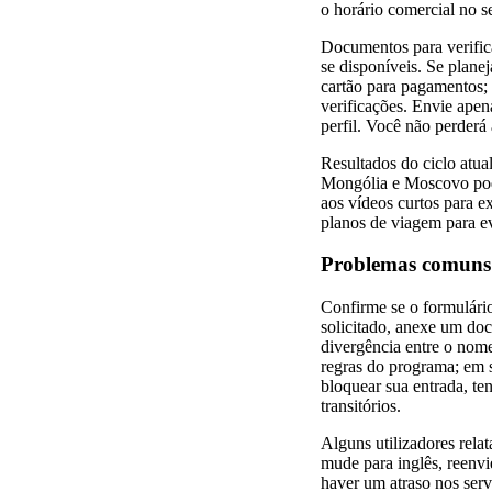
o horário comercial no s
Documentos para verificar
se disponíveis. Se plane
cartão para pagamentos; c
verificações. Envie apena
perfil. Você não perderá 
Resultados do ciclo atual
Mongólia e Moscovo podem
aos vídeos curtos para 
planos de viagem para ev
Problemas comuns 
Confirme se o formulári
solicitado, anexe um doc
divergência entre o nome
regras do programa; em s
bloquear sua entrada, te
transitórios.
Alguns utilizadores rela
mude para inglês, reenvi
haver um atraso nos serv