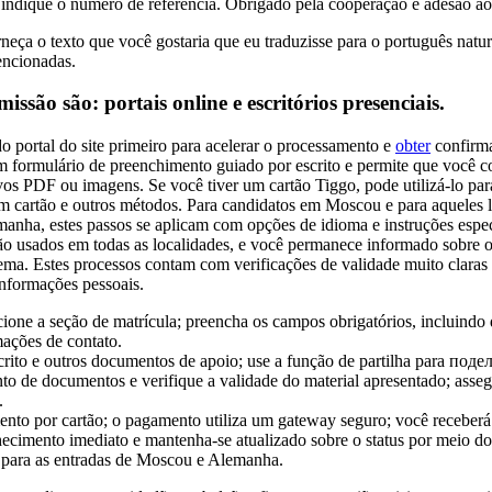
 indique o número de referência. Obrigado pela cooperação e adesão ao
rneça o texto que você gostaria que eu traduzisse para o português natur
encionadas.
ssão são: portais online e escritórios presenciais.
o portal do site primeiro para acelerar o processamento e
obter
confirma
m formulário de preenchimento guiado por escrito e permite que você c
s PDF ou imagens. Se você tiver um cartão Tiggo, pode utilizá-lo p
om cartão e outros métodos. Para candidatos em Moscou e para aqueles
anha, estes passos se aplicam com opções de idioma e instruções espec
ão usados em todas as localidades, e você permanece informado sobre o
ma. Estes processos contam com verificações de validade muito claras 
informações pessoais.
lecione a seção de matrícula; preencha os campos obrigatórios, incluindo
mações de contato.
rito e outros documentos de apoio; use a função de partilha para поде
o de documentos e verifique a validade do material apresentado; asseg
.
nto por cartão; o pagamento utiliza um gateway seguro; você receberá
cimento imediato e mantenha-se atualizado sobre o status por meio do
a para as entradas de Moscou e Alemanha.