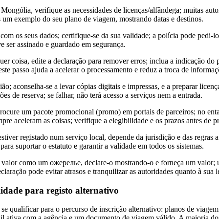
 Mongólia, verifique as necessidades de licenças/alfândega; muitas aut
s um exemplo do seu plano de viagem, mostrando datas e destinos.
om os seus dados; certifique-se da sua validade; a polícia pode pedi-l
eve ser assinado e guardado em segurança.
er coisa, edite a declaração para remover erros; inclua a indicação do p
ste passo ajuda a acelerar o processamento e reduz a troca de informaç
ão; aconselha-se a levar cópias digitais e impressas, e a preparar licen
es de reserva; se falhar, não terá acesso a serviços nem a entrada.
ocure um pacote promocional (promo) em portais de parceiros; no enta
re aceleram as coisas; verifique a elegibilidade e os prazos antes de pr
stiver registado num serviço local, depende da jurisdição e das regras a
ra suportar o estatuto e garantir a validade em todos os sistemas.
de valor como um ожерелье, declare-o mostrando-o e forneça um valor; 
ração pode evitar atrasos e tranquilizar as autoridades quanto à sua l
ilidade para registo alternativo
se qualificar para o percurso de inscrição alternativo: planos de viage
il ativa com a agência e um documento de viagem válido. A maioria do