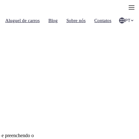
Aluguel de carros
Blog
Sobre nós
Contatos
PT
o e preenchendo o