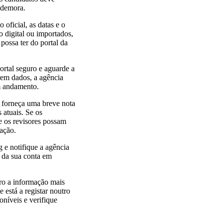
 demora.
 oficial, as datas e o
o digital ou importados,
possa ter do portal da
portal seguro e aguarde a
arem dados, a agência
em andamento.
, forneça uma breve nota
 atuais. Se os
e os revisores possam
cação.
 e notifique a agência
o da sua conta em
ro a informação mais
 está a registar noutro
oníveis e verifique