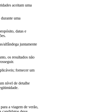
oridades aceitam uma
o durante uma
ropósito, datas e
ões.
ças/alfândega juntamente
nto, os resultados não
osseguir.
plicáveis; fornecer um
um nível de detalhe
egitimidade.
m para a viagem de verão,
s candidatos deve