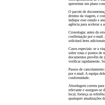
apresentar um plano conc
O pacote de documentaç
destino da viagem, e com
indique esse estado e an
agência para acelerar a a
Cronologia: antes do envi
confirmação por e-mail. 
solicitará itens adicion
Casos especiais: se a vi
sobre rotas e pontos de 
documentos provêm de jur
verificar rapidamente. S
Passos de cancelamento: 
por e-mail. A equipa del
conformidade.
Abordagem correta para 
relevante e assegure-se 
local, forneça as referên
quaisquer atualizações d