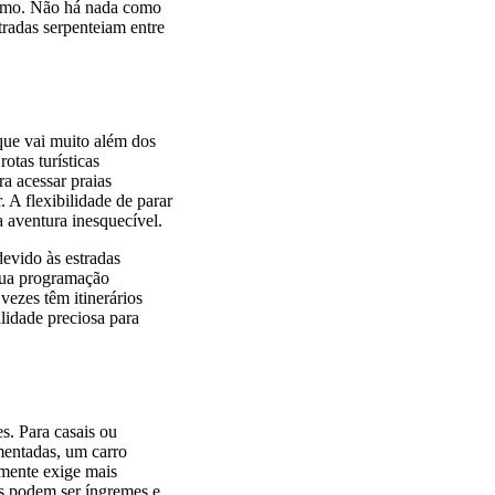
ritmo. Não há nada como
radas serpenteiam entre
que vai muito além dos
otas turísticas
a acessar praias
. A flexibilidade de parar
aventura inesquecível.
evido às estradas
 sua programação
vezes têm itinerários
ilidade preciosa para
s. Para casais ou
mentadas, um carro
amente exige mais
as podem ser íngremes e,