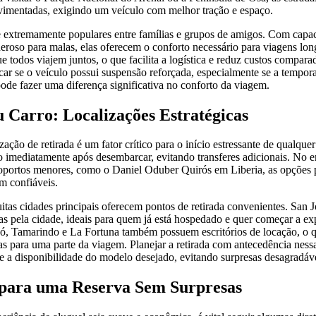
vimentadas, exigindo um veículo com melhor tração e espaço.
 extremamente populares entre famílias e grupos de amigos. Com capaci
eroso para malas, elas oferecem o conforto necessário para viagens lo
 todos viajem juntos, o que facilita a logística e reduz custos compara
icar se o veículo possui suspensão reforçada, especialmente se a tempor
ode fazer uma diferença significativa no conforto da viagem.
 Carro: Localizações Estratégicas
ação de retirada é um fator crítico para o início estressante de qualque
 imediatamente após desembarcar, evitando transferes adicionais. No en
oportos menores, como o Daniel Oduber Quirós em Liberia, as opções
im confiáveis.
tas cidades principais oferecem pontos de retirada convenientes. San J
das pela cidade, ideais para quem já está hospedado e quer começar a ex
ó, Tamarindo e La Fortuna também possuem escritórios de locação, o q
as para uma parte da viagem. Planejar a retirada com antecedência ness
s e a disponibilidade do modelo desejado, evitando surpresas desagradáve
 para uma Reserva Sem Surpresas