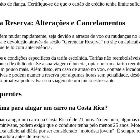
ito de fiança. Certifique-se de que o cartão de crédito tenha limite sufic
na Reserva: Alterações e Cancelamentos
em mudar rapidamente, seja devido a atrasos de voo ou mudanças no it
rada e devolução através da seção "Gerenciar Reserva" no site ou aplicat
que feito com antecedência.
os e condições específicos da tarifa escolhida. Tarifas não reembolsávei
uca flexibilidade. Se a sua viagem é incerta, optar por uma tarifa reem
m pouco mais. Além disso, em caso de atraso no voo, contate a locado
vas e podem manter a reserva por algumas horas sem penalidade, desde
proativa pode salvar sua viagem de um início estressante.
quentes
nima para alugar um carro na Costa Rica?
ra alugar um carro na Costa Rica é de 21 anos. No entanto, algumas ca
nivans, podem exigir que o condutor tenha pelo menos 25 anos. Motor
a adicional diária por ser considerado "motorista jovem". É sempre r
locadora antes de reservar.