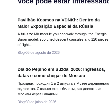
Você pode estar interessad
Pavilhão Kosmos na VDNKh: Dentro da
Maior Exposição Espacial da Rússia
A full-size Mir module you can walk through, the Energia–
Buran model, scorched descent capsules and 120 pieces
of flight...
Blog
05 de agosto de 2026
Dia do Pepino em Suzdal 2026: ingressos,
datas e como chegar de Moscou
Праздник проходит 1 и 2 августа в Музее деревянного
зодчества. Сколько стоят билеты, как доехать из
Москвы через Владими...
Blog
30 de julho de 2026