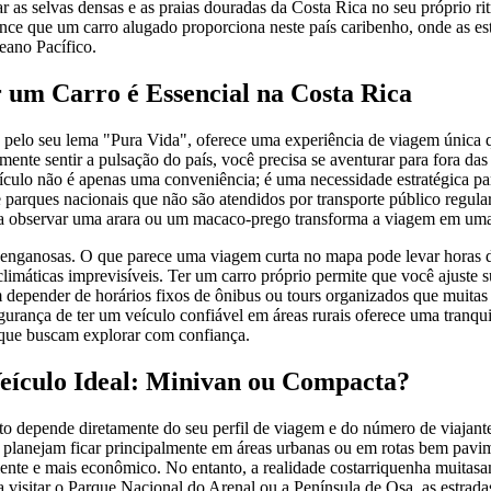
rar as selvas densas e as praias douradas da Costa Rica no seu próprio 
ce que um carro alugado proporciona neste país caribenho, onde as est
eano Pacífico.
 um Carro é Essencial na Costa Rica
 pelo seu lema "Pura Vida", oferece uma experiência de viagem única 
lmente sentir a pulsação do país, você precisa se aventurar para fora das r
ículo não é apenas uma conveniência; é uma necessidade estratégica par
 parques nacionais que não são atendidos por transporte público regular
 observar uma arara ou um macaco-prego transforma a viagem em uma 
 enganosas. O que parece uma viagem curta no mapa pode levar horas d
climáticas imprevisíveis. Ter um carro próprio permite que você ajuste
depender de horários fixos de ônibus ou tours organizados que muitas 
egurança de ter um veículo confiável em áreas rurais oferece uma tranqu
o que buscam explorar com confiança.
eículo Ideal: Minivan ou Compacta?
to depende diretamente do seu perfil de viagem e do número de viajante
e planejam ficar principalmente em áreas urbanas ou em rotas bem pavi
iente e mais econômico. No entanto, a realidade costarriquenha muitas
a visitar o Parque Nacional do Arenal ou a Península de Osa, as estrad