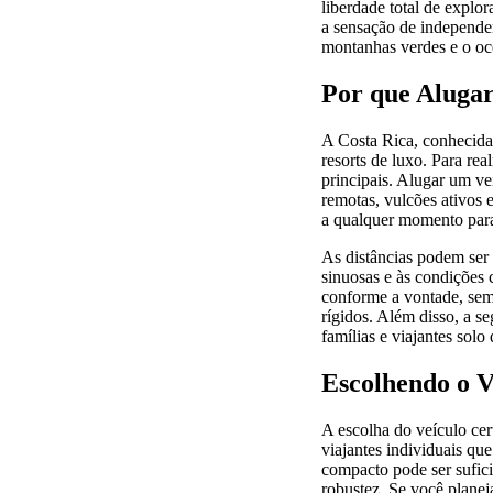
liberdade total de explo
a sensação de independen
montanhas verdes e o oc
Por que Alugar
A Costa Rica, conhecida
resorts de luxo. Para rea
principais. Alugar um ve
remotas, vulcões ativos e
a qualquer momento para
As distâncias podem ser
sinuosas e às condições 
conforme a vontade, sem 
rígidos. Além disso, a s
famílias e viajantes sol
Escolhendo o V
A escolha do veículo cer
viajantes individuais qu
compacto pode ser sufic
robustez. Se você planej