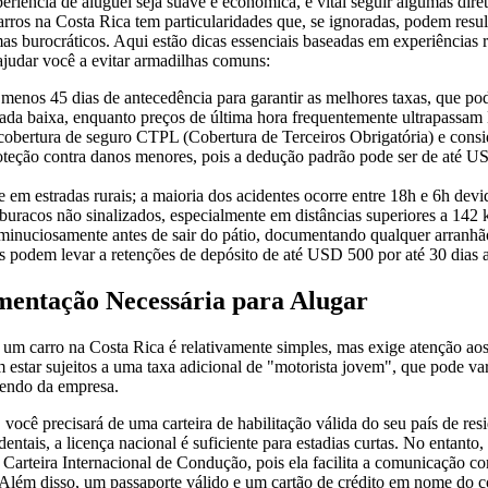
eriência de aluguel seja suave e econômica, é vital seguir algumas diret
rros na Costa Rica tem particularidades que, se ignoradas, podem resul
as burocráticos. Aqui estão dicas essenciais baseadas em experiências r
 ajudar você a evitar armadilhas comuns:
menos 45 dias de antecedência para garantir as melhores taxas, que 
ada baixa, enquanto preços de última hora frequentemente ultrapassa
cobertura de seguro CTPL (Cobertura de Terceiros Obrigatória) e consi
teção contra danos menores, pois a dedução padrão pode ser de até U
te em estradas rurais; a maioria dos acidentes ocorre entre 18h e 6h devi
 buracos não sinalizados, especialmente em distâncias superiores a 142
 minuciosamente antes de sair do pátio, documentando qualquer arranhã
s podem levar a retenções de depósito de até USD 500 por até 30 dias a
mentação Necessária para Alugar
 um carro na Costa Rica é relativamente simples, mas exige atenção aos
estar sujeitos a uma taxa adicional de "motorista jovem", que pode va
endo da empresa.
ocê precisará de uma carteira de habilitação válida do seu país de resi
identais, a licença nacional é suficiente para estadias curtas. No entanto,
arteira Internacional de Condução, pois ela facilita a comunicação co
 Além disso, um passaporte válido e um cartão de crédito em nome do c