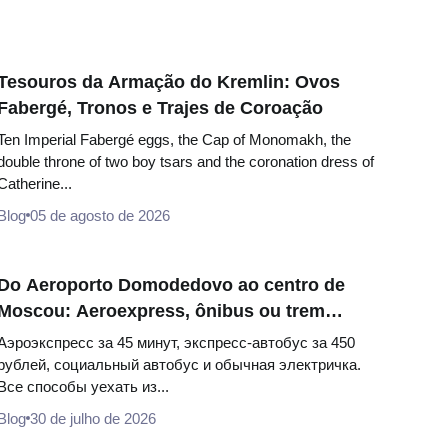
Tesouros da Armação do Kremlin: Ovos
Fabergé, Tronos e Trajes de Coroação
Ten Imperial Fabergé eggs, the Cap of Monomakh, the
double throne of two boy tsars and the coronation dress of
Catherine...
Blog
05 de agosto de 2026
Do Aeroporto Domodedovo ao centro de
Moscou: Aeroexpress, ônibus ou trem
suburbano
Аэроэкспресс за 45 минут, экспресс-автобус за 450
рублей, социальный автобус и обычная электричка.
Все способы уехать из...
Blog
30 de julho de 2026