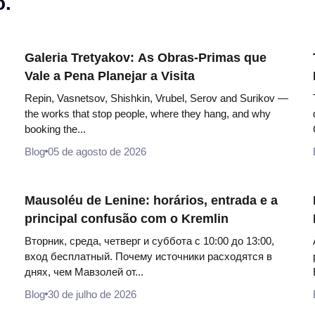
o.
Galeria Tretyakov: As Obras-Primas que
Vale a Pena Planejar a Visita
Repin, Vasnetsov, Shishkin, Vrubel, Serov and Surikov —
the works that stop people, where they hang, and why
booking the...
Blog
05 de agosto de 2026
Mausoléu de Lenine: horários, entrada e a
principal confusão com o Kremlin
Вторник, среда, четверг и суббота с 10:00 до 13:00,
вход бесплатный. Почему источники расходятся в
днях, чем Мавзолей от...
Blog
30 de julho de 2026