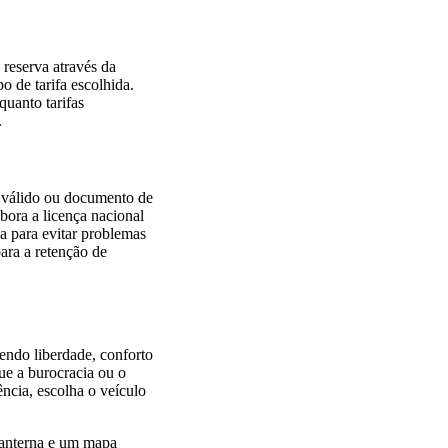
 reserva através da
o de tarifa escolhida.
quanto tarifas
.
te válido ou documento de
bora a licença nacional
a para evitar problemas
para a retenção de
endo liberdade, conforto
ue a burocracia ou o
cia, escolha o veículo
 lanterna e um mapa