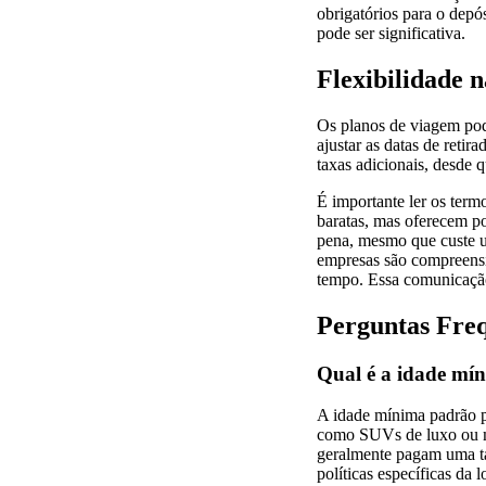
obrigatórios para o depós
pode ser significativa.
Flexibilidade 
Os planos de viagem pod
ajustar as datas de reti
taxas adicionais, desde 
É importante ler os term
baratas, mas oferecem po
pena, mesmo que custe u
empresas são compreensi
tempo. Essa comunicação 
Perguntas Fre
Qual é a idade mí
A idade mínima padrão pa
como SUVs de luxo ou mi
geralmente pagam uma tax
políticas específicas da 