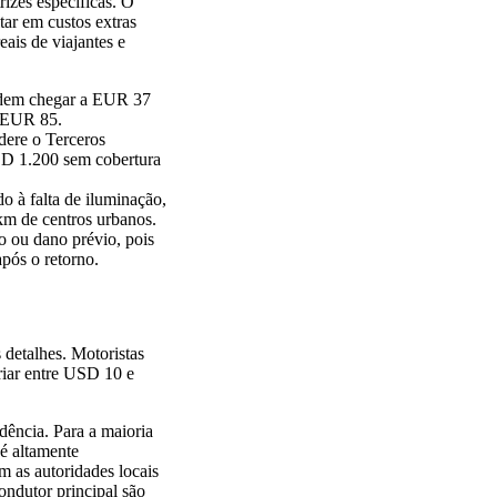
rizes específicas. O
tar em custos extras
eais de viajantes e
podem chegar a EUR 37
m EUR 85.
dere o Terceros
SD 1.200 sem cobertura
do à falta de iluminação,
 km de centros urbanos.
o ou dano prévio, pois
pós o retorno.
 detalhes. Motoristas
riar entre USD 10 e
dência. Para a maioria
 é altamente
m as autoridades locais
ondutor principal são