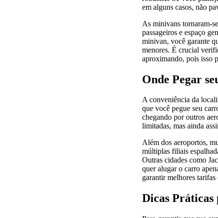
em alguns casos, não pa
As minivans tornaram-se
passageiros e espaço gen
minivan, você garante que
menores. É crucial verif
aproximando, pois isso p
Onde Pegar seu
A conveniência da localiz
que você pegue seu carro
chegando por outros aer
limitadas, mas ainda ass
Além dos aeroportos, mui
múltiplas filiais espalha
Outras cidades como Jac
quer alugar o carro apen
garantir melhores tarifa
Dicas Práticas