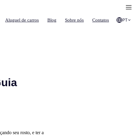
Aluguel de carros
Blog
Sobre nós
Contatos
PT
Guia
ando seu rosto, e ter a