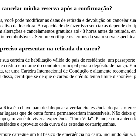
 cancelar minha reserva após a confirmação?
s, você pode modificar as datas de retirada e devolução ou cancelar sua
icativo da locadora. A capacidade de fazer isso sem taxas depende do tip
m alterações e cancelamentos gratuitos até 48 horas antes da retirada, en
o reembolsáveis. Sempre verifique os termos da sua reserva específica
reciso apresentar na retirada do carro?
r sua carteira de habilitação válida do país de residência, um passapor
de crédito em nome do condutor principal para o depósito de fiança. Em
ta, ter uma Carteira Internacional de Condução é altamente recomendad
 disso, certifique-se de que o cartão de crédito tenha limite disponível 
 Rica é a chave para desbloquear a verdadeira essência do país, oferec
ar lugares que de outra forma permaneceriam inacessíveis. Não deixe q
peçam você de viver a experiência "Pura Vida". Planeje com antecedên
sidades e aproveite cada curva das estradas costarriquenhas.
sempre carregue um kit básico de emergência no carro, incluindo água,