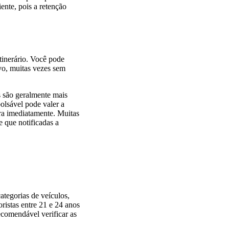
iente, pois a retenção
inerário. Você pode
ivo, muitas vezes sem
s são geralmente mais
bolsável pode valer a
ra imediatamente. Muitas
 que notificadas a
tegorias de veículos,
istas entre 21 e 24 anos
ecomendável verificar as