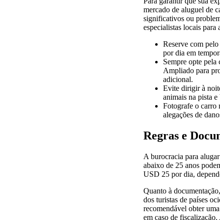
Para garantir que sua exp
mercado de aluguel de ca
significativos ou problem
especialistas locais para
Reserve com pelo 
por dia em tempor
Sempre opte pela 
Ampliado para pro
adicional.
Evite dirigir à noi
animais na pista e
Fotografe o carro
alegações de dano
Regras e Docu
A burocracia para alugar
abaixo de 25 anos podem 
USD 25 por dia, depend
Quanto à documentação, v
dos turistas de países oc
recomendável obter uma C
em caso de fiscalização.