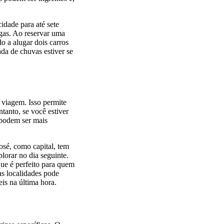
dade para até sete
ngas. Ao reservar uma
do a alugar dois carros
ada de chuvas estiver se
r viagem. Isso permite
tanto, se você estiver
 podem ser mais
osé, como capital, tem
plorar no dia seguinte.
ue é perfeito para quem
as localidades pode
is na última hora.