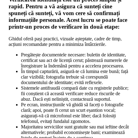
rapid. Pentru a vă asigura că sunteți cine
spuneți că sunteți, vă vom cere să confirmați
informațiile personale. Acest lucru se poate face
printr-un proces de verificare în două etape:
Ghidul oferă pași practici, vizuale așteptate, cadre de timp,
acțiuni recomandate pentru a minimiza întârzierile.
Pregătește documentele necesare: buletin de identitate,
certificat sau act de licență cerut; păstrează numerele de
înregistrare la îndemână pentru a accelera procesarea.
În timpul capturării, asigură-te că lumina este bună; față
clar vizibilă; fotografia trebuie să corespundă
documentului de identitate; evită reflexele.
Sistemele antifraudă compară date cu registrele publice;
fii conștient că această verificare reduce riscurile de
abuz. Dacă ești neliniștit, contactează suportul.
Pe ecran, instrucțiunile vă ghidă să faceți o fotografie
clară; apoi, poate fi cerut un scurt eșantion vocal;
asigurați-vă că microfonul este liber; dacă folosiți
telefonul, evitați fundalul zgomotos.
Majoritatea serviciilor sunt gratuite sau mai ieftine decât
alternativele; probabil economisește bani; examinează
listele de prețuri înainte de a continua.