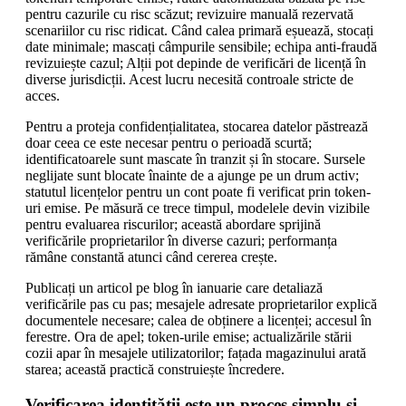
pentru cazurile cu risc scăzut; revizuire manuală rezervată
scenariilor cu risc ridicat. Când calea primară eșuează, stocați
date minimale; mascați câmpurile sensibile; echipa anti-fraudă
revizuiește cazul; Alții pot depinde de verificări de licență în
diverse jurisdicții. Acest lucru necesită controale stricte de
acces.
Pentru a proteja confidențialitatea, stocarea datelor păstrează
doar ceea ce este necesar pentru o perioadă scurtă;
identificatoarele sunt mascate în tranzit și în stocare. Sursele
neglijate sunt blocate înainte de a ajunge pe un drum activ;
statutul licențelor pentru un cont poate fi verificat prin token-
uri emise. Pe măsură ce trece timpul, modelele devin vizibile
pentru evaluarea riscurilor; această abordare sprijină
verificările proprietarilor în diverse cazuri; performanța
rămâne constantă atunci când cererea crește.
Publicați un articol pe blog în ianuarie care detaliază
verificările pas cu pas; mesajele adresate proprietarilor explică
documentele necesare; calea de obținere a licenței; accesul în
ferestre. Ora de apel; token-urile emise; actualizările stării
cozii apar în mesajele utilizatorilor; fațada magazinului arată
starea; această practică construiește încredere.
Verificarea identității este un proces simplu și