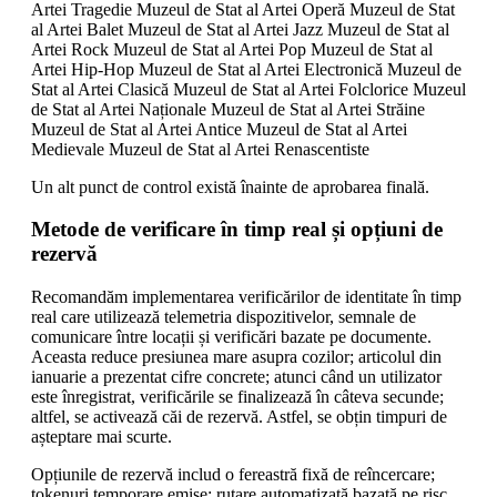
Artei Tragedie Muzeul de Stat al Artei Operă Muzeul de Stat
al Artei Balet Muzeul de Stat al Artei Jazz Muzeul de Stat al
Artei Rock Muzeul de Stat al Artei Pop Muzeul de Stat al
Artei Hip-Hop Muzeul de Stat al Artei Electronică Muzeul de
Stat al Artei Clasică Muzeul de Stat al Artei Folclorice Muzeul
de Stat al Artei Naționale Muzeul de Stat al Artei Străine
Muzeul de Stat al Artei Antice Muzeul de Stat al Artei
Medievale Muzeul de Stat al Artei Renascentiste
Un alt punct de control există înainte de aprobarea finală.
Metode de verificare în timp real și opțiuni de
rezervă
Recomandăm implementarea verificărilor de identitate în timp
real care utilizează telemetria dispozitivelor, semnale de
comunicare între locații și verificări bazate pe documente.
Aceasta reduce presiunea mare asupra cozilor; articolul din
ianuarie a prezentat cifre concrete; atunci când un utilizator
este înregistrat, verificările se finalizează în câteva secunde;
altfel, se activează căi de rezervă. Astfel, se obțin timpuri de
așteptare mai scurte.
Opțiunile de rezervă includ o fereastră fixă de reîncercare;
tokenuri temporare emise; rutare automatizată bazată pe risc