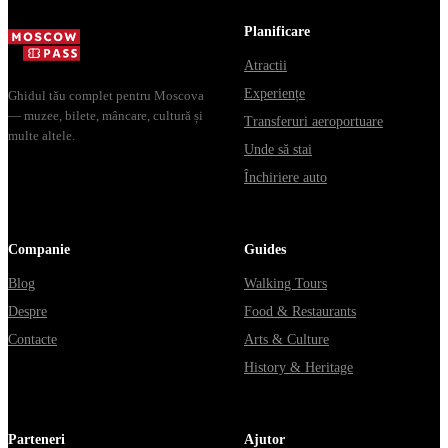
Владими...
Мавзолей от...
способы уеха
Planificare
из...
Atractii
Experiențe
Ghidul tău complet pentru Moscova
— muzee, bilete, mâncare, cultură și
Transferuri aeroportuare
multe altele.
Unde să stai
Închiriere auto
Companie
Guides
Blog
Walking Tours
Despre
Food & Restaurants
Contacte
Arts & Culture
History & Heritage
Parteneri
Ajutor