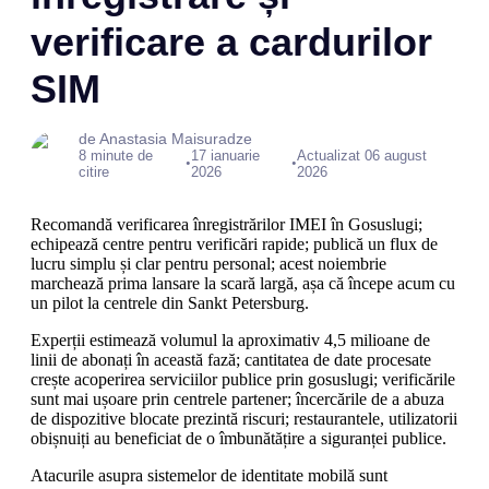
verificare a cardurilor
SIM
de Anastasia Maisuradze
8 minute de
17 ianuarie
Actualizat 06 august
•
•
citire
2026
2026
Recomandă verificarea înregistrărilor IMEI în Gosuslugi;
echipează centre pentru verificări rapide; publică un flux de
lucru simplu și clar pentru personal; acest noiembrie
marchează prima lansare la scară largă, așa că începe acum cu
un pilot la centrele din Sankt Petersburg.
Experții estimează volumul la aproximativ 4,5 milioane de
linii de abonați în această fază; cantitatea de date procesate
crește acoperirea serviciilor publice prin gosuslugi; verificările
sunt mai ușoare prin centrele partener; încercările de a abuza
de dispozitive blocate prezintă riscuri; restaurantele, utilizatorii
obișnuiți au beneficiat de o îmbunătățire a siguranței publice.
Atacurile asupra sistemelor de identitate mobilă sunt