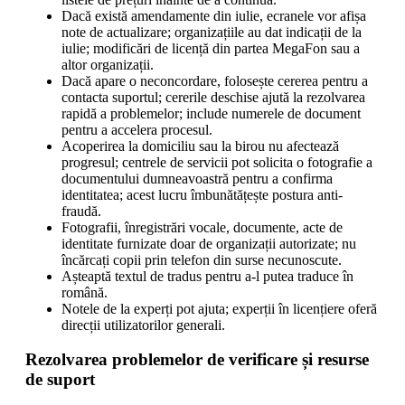
Dacă există amendamente din iulie, ecranele vor afișa
note de actualizare; organizațiile au dat indicații de la
iulie; modificări de licență din partea MegaFon sau a
altor organizații.
Dacă apare o neconcordare, folosește cererea pentru a
contacta suportul; cererile deschise ajută la rezolvarea
rapidă a problemelor; include numerele de document
pentru a accelera procesul.
Acoperirea la domiciliu sau la birou nu afectează
progresul; centrele de servicii pot solicita o fotografie a
documentului dumneavoastră pentru a confirma
identitatea; acest lucru îmbunătățește postura anti-
fraudă.
Fotografii, înregistrări vocale, documente, acte de
identitate furnizate doar de organizații autorizate; nu
încărcați copii prin telefon din surse necunoscute.
Așteaptă textul de tradus pentru a-l putea traduce în
română.
Notele de la experți pot ajuta; experții în licențiere oferă
direcții utilizatorilor generali.
Rezolvarea problemelor de verificare și resurse
de suport