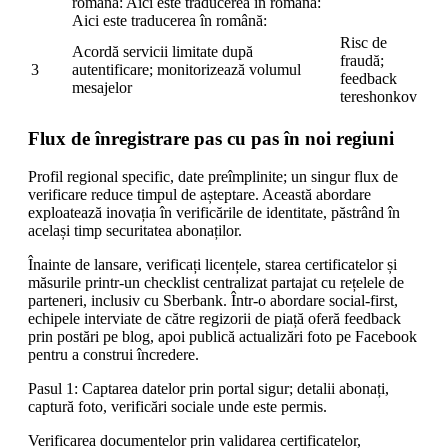
română: Aici este traducerea în română:
Aici este traducerea în română:
Risc de
Acordă servicii limitate după
fraudă;
3
autentificare; monitorizează volumul
feedback
mesajelor
tereshonkov
Flux de înregistrare pas cu pas în noi regiuni
Profil regional specific, date preîmplinite; un singur flux de
verificare reduce timpul de așteptare. Această abordare
exploatează inovația în verificările de identitate, păstrând în
același timp securitatea abonaților.
Înainte de lansare, verificați licențele, starea certificatelor și
măsurile printr-un checklist centralizat partajat cu rețelele de
parteneri, inclusiv cu Sberbank. Într-o abordare social-first,
echipele interviate de către regizorii de piață oferă feedback
prin postări pe blog, apoi publică actualizări foto pe Facebook
pentru a construi încredere.
Pasul 1: Captarea datelor prin portal sigur; detalii abonați,
captură foto, verificări sociale unde este permis.
Verificarea documentelor prin validarea certificatelor,