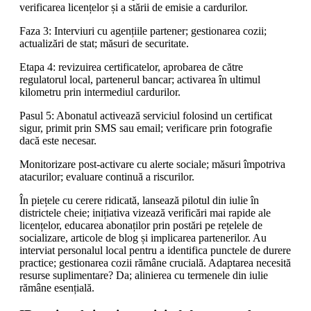
verificarea licențelor și a stării de emisie a cardurilor.
Faza 3: Interviuri cu agențiile partener; gestionarea cozii;
actualizări de stat; măsuri de securitate.
Etapa 4: revizuirea certificatelor, aprobarea de către
regulatorul local, partenerul bancar; activarea în ultimul
kilometru prin intermediul cardurilor.
Pasul 5: Abonatul activează serviciul folosind un certificat
sigur, primit prin SMS sau email; verificare prin fotografie
dacă este necesar.
Monitorizare post-activare cu alerte sociale; măsuri împotriva
atacurilor; evaluare continuă a riscurilor.
În piețele cu cerere ridicată, lansează pilotul din iulie în
districtele cheie; inițiativa vizează verificări mai rapide ale
licențelor, educarea abonaților prin postări pe rețelele de
socializare, articole de blog și implicarea partenerilor. Au
interviat personalul local pentru a identifica punctele de durere
practice; gestionarea cozii rămâne crucială. Adaptarea necesită
resurse suplimentare? Da; alinierea cu termenele din iulie
rămâne esențială.