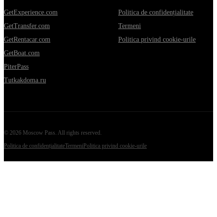
GetExperience.com
Politica de confidențialitate
GetTransfer.com
Termeni
GetRentacar.com
Politica privind cookie-urile
GetBoat.com
PiterPass
Tutkakdoma.ru
©
2026
Moscow Pass
. All rights reserved.
Politica de confidențialitate
Termeni
Politica privind cookie-urile