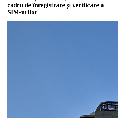
cadru de înregistrare și verificare a
SIM-urilor