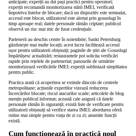
anticipate; experții au dat pași practici pentru operatori;
experții recomandă monitorizarea stării IMEI, verificată
împotriva listelor de blocare; dacă un dispozitiv este semnalat,
accesul este blocat, utilizatorul este alertat prin gosuslugi în
timp aproape real; datele personale rămân criptate; publicul
observă un risc mai mic de furat credențiale.
Partenerii au deschis centre în noiembrie; Sankt Petersburg
găzduiește mai multe locații; acest lucru facilitează accesul
ușor pentru utilizatorii obișnuiți; paginile de știri ale Gosuslugi
împărtășesc actualizări; restaurantele pot solicita verificări
rapide prin rețelele de parteneriat; panourile de urmărire
monitorizează verificările IMEI; experții subliniază simplitatea
pentru public.
Practica arată că acoperirea se extinde dincolo de centrele
metropolitane; acțiunile expertilor vizează reducerea
încercărilor blocate; riscul atacurilor scade; articolele de blog
mențin publicul informat; această cale asigură că datele
personale rămân în siguranță; există liste de verificare pentru
utilizatorii obișnuiți să verifice starea IMEI; abordarea oferă
rutine mai simple pentru viața de zi cu zi; anumite funcții
există.
Cum funcționează în practică noul