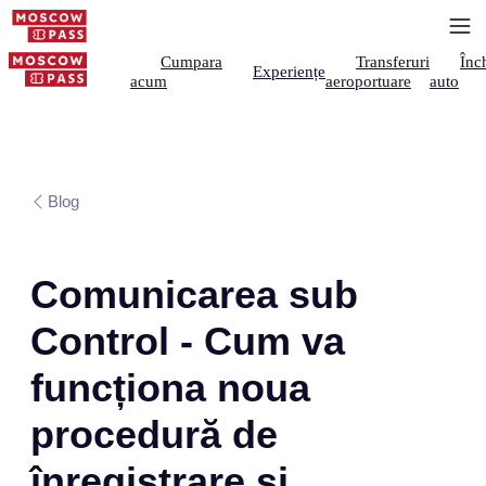
Cumpara
Transferuri
Înch
Experiențe
acum
aeroportuare
auto
Blog
Comunicarea sub
Control - Cum va
funcționa noua
procedură de
înregistrare și