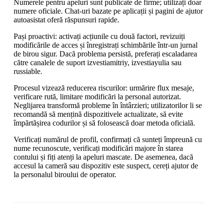
Numerele pentru apeluri sunt publicate de firme; utilizați doar
numere oficiale. Chat-uri bazate pe aplicații și pagini de ajutor
autoasistat oferă răspunsuri rapide.
Pași proactivi: activați acțiunile cu două factori, revizuiți
modificările de acces și înregistrați schimbările într-un jurnal
de birou sigur. Dacă problema persistă, preferați escaladarea
către canalele de suport izvestiamitriy, izvestiayulia sau
russiable.
Procesul vizează reducerea riscurilor: urmărire flux mesaje,
verificare rută, limitare modificări la personal autorizat.
Neglijarea transformă probleme în întârzieri; utilizatorilor li se
recomandă să mențină dispozitivele actualizate, să evite
împărtășirea codurilor și să folosească doar metoda oficială.
Verificați numărul de profil, confirmați că sunteți împreună cu
nume recunoscute, verificați modificări majore în starea
contului și fiți atenți la apeluri mascate. De asemenea, dacă
accesul la cameră sau dispozitiv este suspect, cereți ajutor de
la personalul biroului de operator.