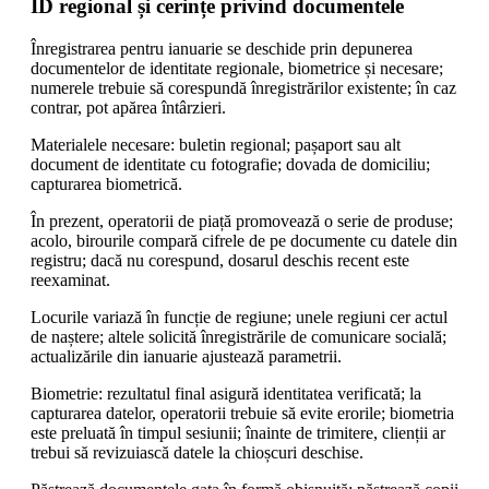
ID regional și cerințe privind documentele
Înregistrarea pentru ianuarie se deschide prin depunerea
documentelor de identitate regionale, biometrice și necesare;
numerele trebuie să corespundă înregistrărilor existente; în caz
contrar, pot apărea întârzieri.
Materialele necesare: buletin regional; pașaport sau alt
document de identitate cu fotografie; dovada de domiciliu;
capturarea biometrică.
În prezent, operatorii de piață promovează o serie de produse;
acolo, birourile compară cifrele de pe documente cu datele din
registru; dacă nu corespund, dosarul deschis recent este
reexaminat.
Locurile variază în funcție de regiune; unele regiuni cer actul
de naștere; altele solicită înregistrările de comunicare socială;
actualizările din ianuarie ajustează parametrii.
Biometrie: rezultatul final asigură identitatea verificată; la
capturarea datelor, operatorii trebuie să evite erorile; biometria
este preluată în timpul sesiunii; înainte de trimitere, clienții ar
trebui să revizuiască datele la chioșcuri deschise.