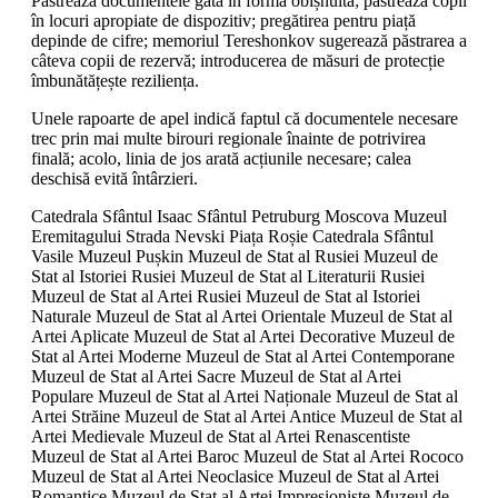
Păstrează documentele gata în formă obișnuită; păstrează copii
în locuri apropiate de dispozitiv; pregătirea pentru piață
depinde de cifre; memoriul Tereshonkov sugerează păstrarea a
câteva copii de rezervă; introducerea de măsuri de protecție
îmbunătățește reziliența.
Unele rapoarte de apel indică faptul că documentele necesare
trec prin mai multe birouri regionale înainte de potrivirea
finală; acolo, linia de jos arată acțiunile necesare; calea
deschisă evită întârzieri.
Catedrala Sfântul Isaac Sfântul Petruburg Moscova Muzeul
Eremitagului Strada Nevski Piața Roșie Catedrala Sfântul
Vasile Muzeul Pușkin Muzeul de Stat al Rusiei Muzeul de
Stat al Istoriei Rusiei Muzeul de Stat al Literaturii Rusiei
Muzeul de Stat al Artei Rusiei Muzeul de Stat al Istoriei
Naturale Muzeul de Stat al Artei Orientale Muzeul de Stat al
Artei Aplicate Muzeul de Stat al Artei Decorative Muzeul de
Stat al Artei Moderne Muzeul de Stat al Artei Contemporane
Muzeul de Stat al Artei Sacre Muzeul de Stat al Artei
Populare Muzeul de Stat al Artei Naționale Muzeul de Stat al
Artei Străine Muzeul de Stat al Artei Antice Muzeul de Stat al
Artei Medievale Muzeul de Stat al Artei Renascentiste
Muzeul de Stat al Artei Baroc Muzeul de Stat al Artei Rococo
Muzeul de Stat al Artei Neoclasice Muzeul de Stat al Artei
Romantice Muzeul de Stat al Artei Impresioniste Muzeul de