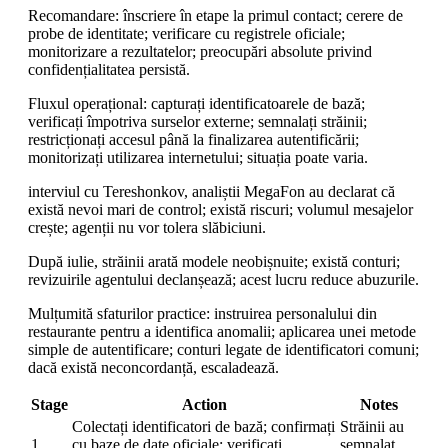
Recomandare: înscriere în etape la primul contact; cerere de
probe de identitate; verificare cu registrele oficiale;
monitorizare a rezultatelor; preocupări absolute privind
confidențialitatea persistă.
Fluxul operațional: capturați identificatoarele de bază;
verificați împotriva surselor externe; semnalați străinii;
restricționați accesul până la finalizarea autentificării;
monitorizați utilizarea internetului; situația poate varia.
interviul cu Tereshonkov, analiștii MegaFon au declarat că
există nevoi mari de control; există riscuri; volumul mesajelor
crește; agenții nu vor tolera slăbiciuni.
După iulie, străinii arată modele neobișnuite; există conturi;
revizuirile agentului declanșează; acest lucru reduce abuzurile.
Mulțumită sfaturilor practice: instruirea personalului din
restaurante pentru a identifica anomalii; aplicarea unei metode
simple de autentificare; conturi legate de identificatori comuni;
dacă există neconcordanță, escaladează.
Stage
Action
Notes
Colectați identificatori de bază; confirmați
Străinii au
1
cu baze de date oficiale; verificați
semnalat