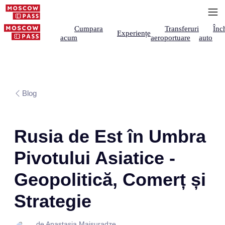
Cumpara
Transferuri
Înch
Experiențe
acum
aeroportuare
auto
Blog
Rusia de Est în Umbra
Pivotului Asiatice -
Geopolitică, Comerț și
Strategie
de Anastasia Maisuradze