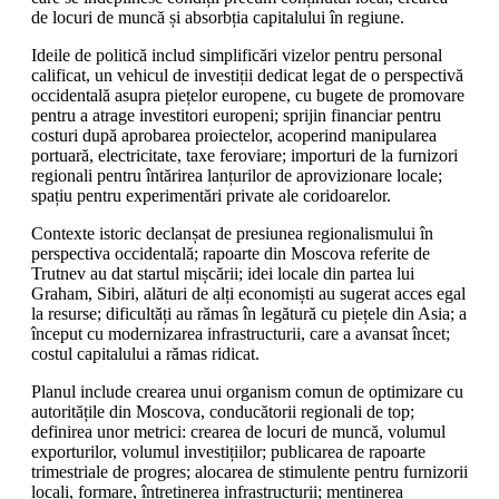
de locuri de muncă și absorbția capitalului în regiune.
Ideile de politică includ simplificări vizelor pentru personal
calificat, un vehicul de investiții dedicat legat de o perspectivă
occidentală asupra piețelor europene, cu bugete de promovare
pentru a atrage investitori europeni; sprijin financiar pentru
costuri după aprobarea proiectelor, acoperind manipularea
portuară, electricitate, taxe feroviare; importuri de la furnizori
regionali pentru întărirea lanțurilor de aprovizionare locale;
spațiu pentru experimentări private ale coridoarelor.
Contexte istoric declanșat de presiunea regionalismului în
perspectiva occidentală; rapoarte din Moscova referite de
Trutnev au dat startul mișcării; idei locale din partea lui
Graham, Sibiri, alături de alți economiști au sugerat acces egal
la resurse; dificultăți au rămas în legătură cu piețele din Asia; a
început cu modernizarea infrastructurii, care a avansat încet;
costul capitalului a rămas ridicat.
Planul include crearea unui organism comun de optimizare cu
autoritățile din Moscova, conducătorii regionali de top;
definirea unor metrici: crearea de locuri de muncă, volumul
exporturilor, volumul investițiilor; publicarea de rapoarte
trimestriale de progres; alocarea de stimulente pentru furnizorii
locali, formare, întreținerea infrastructurii; menținerea