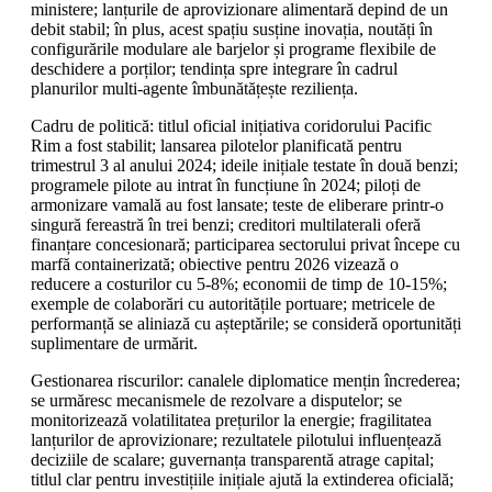
ministere; lanțurile de aprovizionare alimentară depind de un
debit stabil; în plus, acest spațiu susține inovația, noutăți în
configurările modulare ale barjelor și programe flexibile de
deschidere a porților; tendința spre integrare în cadrul
planurilor multi-agente îmbunătățește reziliența.
Cadru de politică: titlul oficial inițiativa coridorului Pacific
Rim a fost stabilit; lansarea pilotelor planificată pentru
trimestrul 3 al anului 2024; ideile inițiale testate în două benzi;
programele pilote au intrat în funcțiune în 2024; piloți de
armonizare vamală au fost lansate; teste de eliberare printr-o
singură fereastră în trei benzi; creditori multilaterali oferă
finanțare concesionară; participarea sectorului privat începe cu
marfă containerizată; obiective pentru 2026 vizează o
reducere a costurilor cu 5-8%; economii de timp de 10-15%;
exemple de colaborări cu autoritățile portuare; metricele de
performanță se aliniază cu așteptările; se consideră oportunități
suplimentare de urmărit.
Gestionarea riscurilor: canalele diplomatice mențin încrederea;
se urmăresc mecanismele de rezolvare a disputelor; se
monitorizează volatilitatea prețurilor la energie; fragilitatea
lanțurilor de aprovizionare; rezultatele pilotului influențează
deciziile de scalare; guvernanța transparentă atrage capital;
titlul clar pentru investițiile inițiale ajută la extinderea oficială;