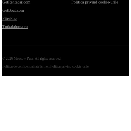
GetRentacar.com
Politica privind cookie-urile
GetBoat.com
PiterPass
Tutkakdoma.ru
©
2026
Moscow Pass
. All rights reserved.
Politica de confidențialitate
Termeni
Politica privind cookie-urile