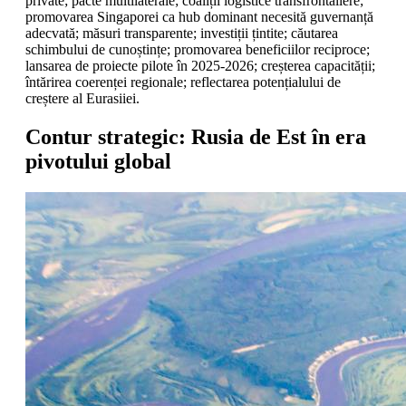
private; pacte multilaterale; coaliții logistice transfrontaliere;
promovarea Singaporei ca hub dominant necesită guvernanță
adecvată; măsuri transparente; investiții țintite; căutarea
schimbului de cunoștințe; promovarea beneficiilor reciproce;
lansarea de proiecte pilote în 2025-2026; creșterea capacității;
întărirea coerenței regionale; reflectarea potențialului de
creștere al Eurasiiei.
Contur strategic: Rusia de Est în era
pivotului global