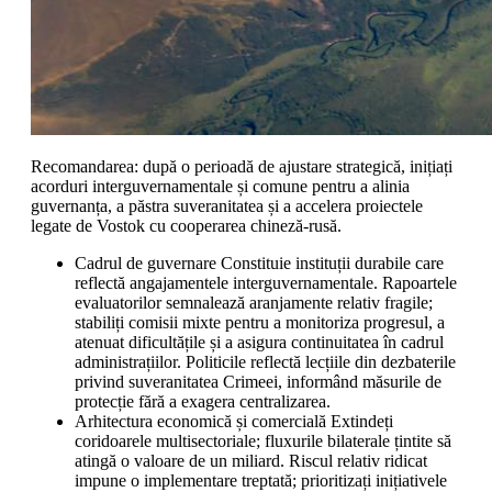
Recomandarea: după o perioadă de ajustare strategică, inițiați
acorduri interguvernamentale și comune pentru a alinia
guvernanța, a păstra suveranitatea și a accelera proiectele
legate de Vostok cu cooperarea chineză-rusă.
Cadrul de guvernare Constituie instituții durabile care
reflectă angajamentele interguvernamentale. Rapoartele
evaluatorilor semnalează aranjamente relativ fragile;
stabiliți comisii mixte pentru a monitoriza progresul, a
atenuat dificultățile și a asigura continuitatea în cadrul
administrațiilor. Politicile reflectă lecțiile din dezbaterile
privind suveranitatea Crimeei, informând măsurile de
protecție fără a exagera centralizarea.
Arhitectura economică și comercială Extindeți
coridoarele multisectoriale; fluxurile bilaterale țintite să
atingă o valoare de un miliard. Riscul relativ ridicat
impune o implementare treptată; prioritizați inițiativele