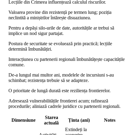
Lecțiile din Crimeea influențează calculul riscurilor.
Valoarea provine din rezistență pe termen lung; poziția
neclintită a miniștrilor întărește disuaziunea.
Pentru a depăși silo-urile de date, autoritățile ar trebui să
implice un nod sigur partajat.
Postura de securitate se evoluează prin practică; lecțiile
determină îmbunătățiri.
Interacțiunea cu partenerii regionali îmbunătățește capacitățile
comune.
De-a lungul mai multor ani, modelele de incursiuni s-au
schimbat; rezistența trebuie să se adapteze.
O prioritate de lungă durată este reziliența frontierelor.
Adresează vulnerabilitățile frontierei acum; rafinează
procedurile; aliniază cadrele juridice cu partenerii regionali.
Starea
Dimensiune
Ținta (ani)
Notes
actuală
Extindeți la
Activități
acoperire