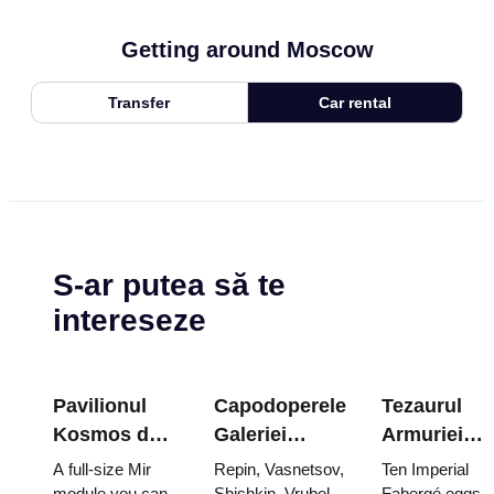
Getting around Moscow
Transfer
Car rental
S-ar putea să te
intereseze
Pavilionul
Capodoperele
Tezaurul
Kosmos de
Galeriei
Armuriei
la VDNKh: în
Tretyakov:
Kremlinului
A full-size Mir
Repin, Vasnetsov,
Ten Imperial
cea mai mare
Picturile
ouăle
module you can
Shishkin, Vrubel,
Fabergé eggs,