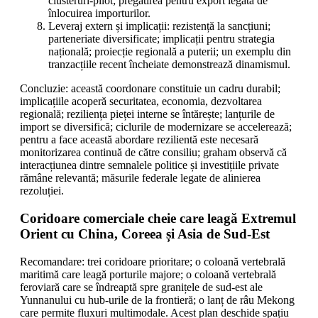
clusteruri-pilot; pregătirea pentru export legată de
înlocuirea importurilor.
Leveraj extern și implicații: rezistență la sancțiuni;
parteneriate diversificate; implicații pentru strategia
națională; proiecție regională a puterii; un exemplu din
tranzacțiile recent încheiate demonstrează dinamismul.
Concluzie: această coordonare constituie un cadru durabil;
implicațiile acoperă securitatea, economia, dezvoltarea
regională; reziliența pieței interne se întărește; lanțurile de
import se diversifică; ciclurile de modernizare se accelerează;
pentru a face această abordare rezilientă este necesară
monitorizarea continuă de către consiliu; graham observă că
interacțiunea dintre semnalele politice și investițiile private
rămâne relevantă; măsurile federale legate de alinierea
rezoluției.
Coridoare comerciale cheie care leagă Extremul
Orient cu China, Coreea și Asia de Sud-Est
Recomandare: trei coridoare prioritare; o coloană vertebrală
maritimă care leagă porturile majore; o coloană vertebrală
feroviară care se îndreaptă spre granițele de sud-est ale
Yunnanului cu hub-urile de la frontieră; o lanț de râu Mekong
care permite fluxuri multimodale. Acest plan deschide spațiu