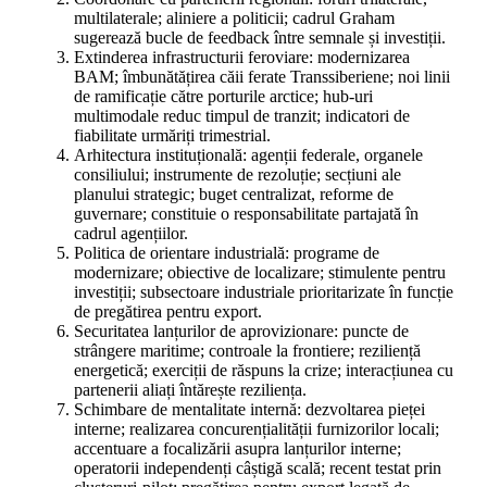
multilaterale; aliniere a politicii; cadrul Graham
sugerează bucle de feedback între semnale și investiții.
Extinderea infrastructurii feroviare: modernizarea
BAM; îmbunătățirea căii ferate Transsiberiene; noi linii
de ramificație către porturile arctice; hub-uri
multimodale reduc timpul de tranzit; indicatori de
fiabilitate urmăriți trimestrial.
Arhitectura instituțională: agenții federale, organele
consiliului; instrumente de rezoluție; secțiuni ale
planului strategic; buget centralizat, reforme de
guvernare; constituie o responsabilitate partajată în
cadrul agențiilor.
Politica de orientare industrială: programe de
modernizare; obiective de localizare; stimulente pentru
investiții; subsectoare industriale prioritarizate în funcție
de pregătirea pentru export.
Securitatea lanțurilor de aprovizionare: puncte de
strângere maritime; controale la frontiere; reziliență
energetică; exerciții de răspuns la crize; interacțiunea cu
partenerii aliați întărește reziliența.
Schimbare de mentalitate internă: dezvoltarea pieței
interne; realizarea concurențialității furnizorilor locali;
accentuare a focalizării asupra lanțurilor interne;
operatorii independenți câștigă scală; recent testat prin