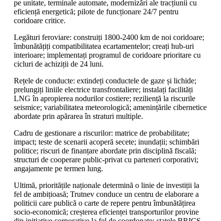
pe unitate, terminale automate, modernizări ale tracțiunii cu
eficiență energetică; pilote de funcționare 24/7 pentru
coridoare critice.
Legături feroviare: construiți 1800-2400 km de noi coridoare;
îmbunătățiți compatibilitatea ecartamentelor; creați hub-uri
interioare; implementați programul de coridoare prioritare cu
cicluri de achiziții de 24 luni.
Rețele de conducte: extindeți conductele de gaze și lichide;
prelungiți liniile electrice transfrontaliere; instalați facilități
LNG în apropierea nodurilor costiere; reziliență la riscurile
seismice; variabilitatea meteorologică; amenințările cibernetice
abordate prin apărarea în straturi multiple.
Cadru de gestionare a riscurilor: matrice de probabilitate;
impact; teste de scenarii acoperă secete; inundații; schimbări
politice; riscuri de finanțare abordate prin disciplină fiscală;
structuri de cooperare public-privat cu parteneri corporativi;
angajamente pe termen lung.
Ultimă, prioritățile naționale determină o linie de investiții la
fel de ambițioasă; Trutnev conduce un centru de elaborare a
politicii care publică o carte de repere pentru îmbunătățirea
socio-economică; creșterea eficienței transporturilor provine
din inițiative corporative la fel de coordonate; statele BRICS