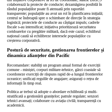
colaborează la proiecte de conducte; dezamăgirea posibilă în
rândul populațiilor poate fi atenuată prin raportări
transparente; populațiile au avut un rol în planificarea inițială;
centrul se îndreaptă spre o schimbare de direcție în strategia
logistică; proiectele de conducte au câștigat impuls; cadrele
fiscale s-au intensificat; inițiativa prioritizează securitatea
coridoarelor cu pregătire militară, dacă este cazul; echilibrul
național caută să echilibreze interesele populațiilor cu
creșterea corporativă.
Postură de securitate, gestionarea frontierelor și
dinamica alianțelor din Pacific
Recomandare: stabiliți un program anual formal de exerciții
comune - miniștri, corpuri militare-tehnice, gărzi coastale să
coordoneze exerciții de răspuns rapid de-a lungul frontierelor
oceanice; unificați regulile de angajare; asigurați o rețea de
informații în timp real.
Politica ar trebui să adopte o abordare echilibrată și multi-
stratificată a gestionării granițelor; patrule regulate; senzori
tehnici avansați; colaborare cu aviația civilă; transparență cu
academicii.