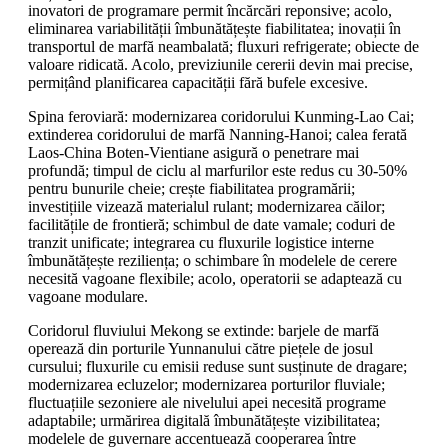
inovatori de programare permit încărcări reponsive; acolo,
eliminarea variabilității îmbunătățește fiabilitatea; inovații în
transportul de marfă neambalată; fluxuri refrigerate; obiecte de
valoare ridicată. Acolo, previziunile cererii devin mai precise,
permițând planificarea capacității fără bufele excesive.
Spina feroviară: modernizarea coridorului Kunming-Lao Cai;
extinderea coridorului de marfă Nanning-Hanoi; calea ferată
Laos-China Boten-Vientiane asigură o penetrare mai
profundă; timpul de ciclu al marfurilor este redus cu 30-50%
pentru bunurile cheie; crește fiabilitatea programării;
investițiile vizează materialul rulant; modernizarea căilor;
facilitățile de frontieră; schimbul de date vamale; coduri de
tranzit unificate; integrarea cu fluxurile logistice interne
îmbunătățește reziliența; o schimbare în modelele de cerere
necesită vagoane flexibile; acolo, operatorii se adaptează cu
vagoane modulare.
Coridorul fluviului Mekong se extinde: barjele de marfă
operează din porturile Yunnanului către piețele de josul
cursului; fluxurile cu emisii reduse sunt susținute de dragare;
modernizarea ecluzelor; modernizarea porturilor fluviale;
fluctuațiile sezoniere ale nivelului apei necesită programe
adaptabile; urmărirea digitală îmbunătățește vizibilitatea;
modelele de guvernare accentuează cooperarea între