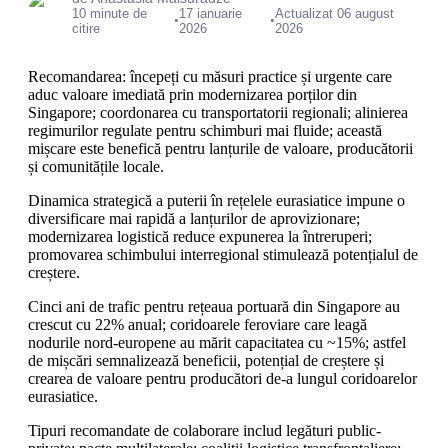
10 minute de
17 ianuarie
Actualizat 06 august
•
•
citire
2026
2026
Recomandarea: începeți cu măsuri practice și urgente care
aduc valoare imediată prin modernizarea porților din
Singapore; coordonarea cu transportatorii regionali; alinierea
regimurilor regulate pentru schimburi mai fluide; această
mișcare este benefică pentru lanțurile de valoare, producătorii
și comunitățile locale.
Dinamica strategică a puterii în rețelele eurasiatice impune o
diversificare mai rapidă a lanțurilor de aprovizionare;
modernizarea logistică reduce expunerea la întreruperi;
promovarea schimbului interregional stimulează potențialul de
creștere.
Cinci ani de trafic pentru rețeaua portuară din Singapore au
crescut cu 22% anual; coridoarele feroviare care leagă
nodurile nord-europene au mărit capacitatea cu ~15%; astfel
de mișcări semnalizează beneficii, potențial de creștere și
crearea de valoare pentru producători de-a lungul coridoarelor
eurasiatice.
Tipuri recomandate de colaborare includ legături public-