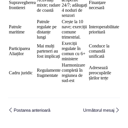
Supravegherea
Finanțare
mixte; radare
24/7; adăugați
frontierei
necesară
de coastă
4 noduri de
senzori
Patrule
Crește la 10
Patrule
regulate pe
nave; exerciții
Interoperabilitate
maritime
distanțe
comune
prioritară
lungi
trimestrial.
Exerciții
Mai mulți
Conduce la
Participarea
regulate în
parteneri au
comandă
Aliaților
comun cu 6+
fost implicați
unificată
ministere
Harmonizare
Adresează
Regulamente
completă în
Cadru juridic
preocupările
fragmentate
regiunea de
țărilor terțe
sud-est
Postarea anterioară
Următorul mesaj