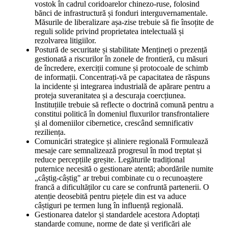
vostok în cadrul coridoarelor chinezo-ruse, folosind
bănci de infrastructură și fonduri interguvernamentale.
Măsurile de liberalizare așa-zise trebuie să fie însoțite de
reguli solide privind proprietatea intelectuală și
rezolvarea litigiilor.
Postură de securitate și stabilitate Mențineți o prezență
gestionată a riscurilor în zonele de frontieră, cu măsuri
de încredere, exerciții comune și protocoale de schimb
de informații. Concentrați-vă pe capacitatea de răspuns
la incidente și integrarea industrială de apărare pentru a
proteja suveranitatea și a descuraja coercțiunea.
Instituțiile trebuie să reflecte o doctrină comună pentru a
constitui politică în domeniul fluxurilor transfrontaliere
și al domeniilor cibernetice, crescând semnificativ
reziliența.
Comunicări strategice și aliniere regională Formulează
mesaje care semnalizează progresul în mod treptat și
reduce percepțiile greșite. Legăturile tradițional
puternice necesită o gestionare atentă; abordările numite
„câștig-câștig" ar trebui combinate cu o recunoaștere
francă a dificultăților cu care se confruntă partenerii. O
atenție deosebită pentru piețele din est va aduce
câștiguri pe termen lung în influență regională.
Gestionarea datelor și standardele acestora Adoptați
standarde comune, norme de date și verificări ale