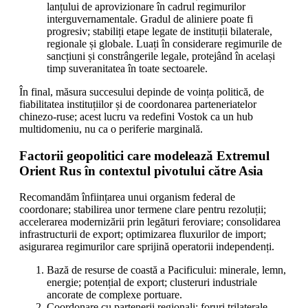
lanțului de aprovizionare în cadrul regimurilor
interguvernamentale. Gradul de aliniere poate fi
progresiv; stabiliți etape legate de instituții bilaterale,
regionale și globale. Luați în considerare regimurile de
sancțiuni și constrângerile legale, protejând în același
timp suveranitatea în toate sectoarele.
În final, măsura succesului depinde de voința politică, de
fiabilitatea instituțiilor și de coordonarea parteneriatelor
chinezo-ruse; acest lucru va redefini Vostok ca un hub
multidomeniu, nu ca o periferie marginală.
Factorii geopolitici care modelează Extremul
Orient Rus în contextul pivotului către Asia
Recomandăm înființarea unui organism federal de
coordonare; stabilirea unor termene clare pentru rezoluții;
accelerarea modernizării prin legături feroviare; consolidarea
infrastructurii de export; optimizarea fluxurilor de import;
asigurarea regimurilor care sprijină operatorii independenți.
Bază de resurse de coastă a Pacificului: minerale, lemn,
energie; potențial de export; clusteruri industriale
ancorate de complexe portuare.
Coordonare cu partenerii regionali: foruri trilaterale,