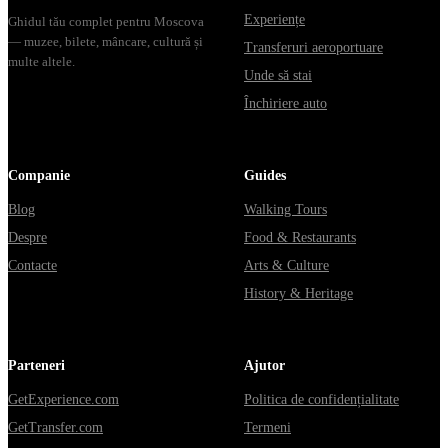
Experiențe
Ghidul tău complet pentru Moscova
— muzee, bilete, mâncare, cultură și
Transferuri aeroportuare
multe altele.
Unde să stai
Închiriere auto
Companie
Guides
Blog
Walking Tours
Despre
Food & Restaurants
Contacte
Arts & Culture
History & Heritage
Parteneri
Ajutor
GetExperience.com
Politica de confidențialitate
GetTransfer.com
Termeni