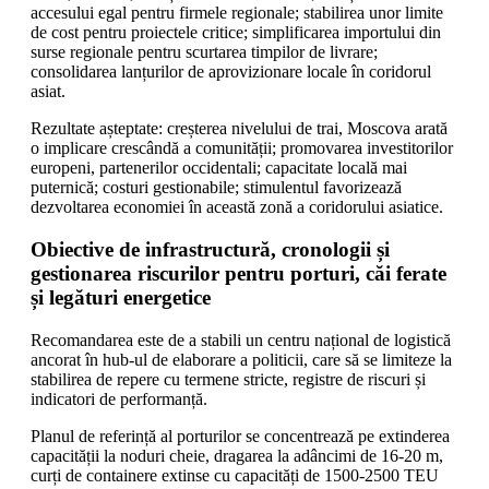
accesului egal pentru firmele regionale; stabilirea unor limite
de cost pentru proiectele critice; simplificarea importului din
surse regionale pentru scurtarea timpilor de livrare;
consolidarea lanțurilor de aprovizionare locale în coridorul
asiat.
Rezultate așteptate: creșterea nivelului de trai, Moscova arată
o implicare crescândă a comunității; promovarea investitorilor
europeni, partenerilor occidentali; capacitate locală mai
puternică; costuri gestionabile; stimulentul favorizează
dezvoltarea economiei în această zonă a coridorului asiatice.
Obiective de infrastructură, cronologii și
gestionarea riscurilor pentru porturi, căi ferate
și legături energetice
Recomandarea este de a stabili un centru național de logistică
ancorat în hub-ul de elaborare a politicii, care să se limiteze la
stabilirea de repere cu termene stricte, registre de riscuri și
indicatori de performanță.
Planul de referință al porturilor se concentrează pe extinderea
capacității la noduri cheie, dragarea la adâncimi de 16-20 m,
curți de containere extinse cu capacități de 1500-2500 TEU