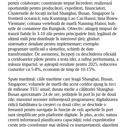
pentru colaborare; construiește treptat încredere; realizează
oportunități pentru producători, expeditori, financiatori.
Clusterurile de locații includ Shanghai, Busan, Singapore la
frontieră oceanică; ruta Kunming-Lao Cai-Hanoi; linia Boten-
Vientiane; coloana vertebrală de marfă Nanning-Hanoi; hub-
urile de containere din Bangkok. Obiectiv: atingeți timpuri de
tranzit fiabile în 3-10 zile pentru principalele linii; legătură de
ultimă milă prin distribuție în interiorul țării; ghiduri
sistematice detaliate pentru implementare; exemplu:
programare unificată a sloturilor, schimb de date
transfrontalier. De asemenea, începeți cu deschiderea oficială
a coridoarelor pilote pentru a testa idei, a rafina performanța, a
măsura impactul; se așteaptă rezultate pentru 2025, reducerea
costurilor cu 5-8%, economii de timp de 10-15%.
Spate maritimă: căile maritime care leagă Shanghai, Busan,
Singapore; volumele de marfă din acest coridor ajung la zeci
de milioane TEU anual; durata medie a călătoriei Shanghai-
Busan aproximativ 24 de ore; ședințele în port în jur de două
zile; musonul sezonier influențează programarea; digitalizarea
ridică fiabilitatea la creșteri cu două cifre; se deschide o
fereastră pentru navigație în funcție de oră; apelurile în port
sunt simplificate prin platforme digitale. În plus, acolo, natura
cererii informează planificarea capacității; rolul expeditorilor
crește prin coordonare mai strânsă cu transportatorii; algoritmi