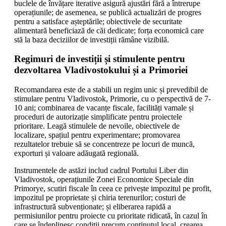
buclele de învățare iterative asigură ajustări fără a întrerupe
operațiunile; de asemenea, se publică actualizări de progres
pentru a satisface așteptările; obiectivele de securitate
alimentară beneficiază de căi dedicate; forța economică care
stă la baza deciziilor de investiții rămâne vizibilă.
Regimuri de investiții și stimulente pentru
dezvoltarea Vladivostokului și a Primoriei
Recomandarea este de a stabili un regim unic și prevedibil de
stimulare pentru Vladivostok, Primorie, cu o perspectivă de 7-
10 ani; combinarea de vacanțe fiscale, facilități vamale și
proceduri de autorizație simplificate pentru proiectele
prioritare. Leagă stimulele de nevoile, obiectivele de
localizare, spațiul pentru experimentare; promovarea
rezultatelor trebuie să se concentreze pe locuri de muncă,
exporturi și valoare adăugată regională.
Instrumentele de astăzi includ cadrul Portului Liber din
Vladivostok, operațiunile Zonei Economice Speciale din
Primorye, scutiri fiscale în ceea ce privește impozitul pe profit,
impozitul pe proprietate și chiria terenurilor; costuri de
infrastructură subvenționate; și eliberarea rapidă a
permisiunilor pentru proiecte cu prioritate ridicată, în cazul în
care se îndeplinesc condiții precum conținutul local, crearea