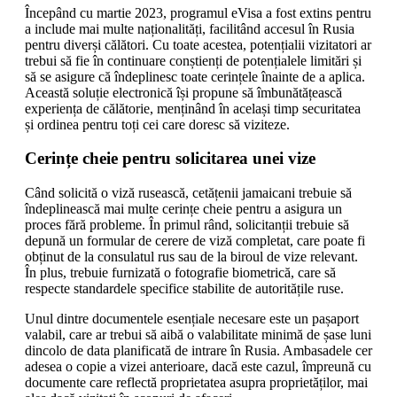
Începând cu martie 2023, programul eVisa a fost extins pentru
a include mai multe naționalități, facilitând accesul în Rusia
pentru diverși călători. Cu toate acestea, potențialii vizitatori ar
trebui să fie în continuare conștienți de potențialele limitări și
să se asigure că îndeplinesc toate cerințele înainte de a aplica.
Această soluție electronică își propune să îmbunătățească
experiența de călătorie, menținând în același timp securitatea
și ordinea pentru toți cei care doresc să viziteze.
Cerințe cheie pentru solicitarea unei vize
Când solicită o viză rusească, cetățenii jamaicani trebuie să
îndeplinească mai multe cerințe cheie pentru a asigura un
proces fără probleme. În primul rând, solicitanții trebuie să
depună un formular de cerere de viză completat, care poate fi
obținut de la consulatul rus sau de la biroul de vize relevant.
În plus, trebuie furnizată o fotografie biometrică, care să
respecte standardele specifice stabilite de autoritățile ruse.
Unul dintre documentele esențiale necesare este un pașaport
valabil, care ar trebui să aibă o valabilitate minimă de șase luni
dincolo de data planificată de intrare în Rusia. Ambasadele cer
adesea o copie a vizei anterioare, dacă este cazul, împreună cu
documente care reflectă proprietatea asupra proprietăților, mai