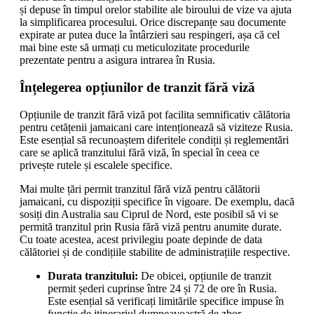
și depuse în timpul orelor stabilite ale biroului de vize va ajuta
la simplificarea procesului. Orice discrepanțe sau documente
expirate ar putea duce la întârzieri sau respingeri, așa că cel
mai bine este să urmați cu meticulozitate procedurile
prezentate pentru a asigura intrarea în Rusia.
Înțelegerea opțiunilor de tranzit fără viză
Opțiunile de tranzit fără viză pot facilita semnificativ călătoria
pentru cetățenii jamaicani care intenționează să viziteze Rusia.
Este esențial să recunoaștem diferitele condiții și reglementări
care se aplică tranzitului fără viză, în special în ceea ce
privește rutele și escalele specifice.
Mai multe țări permit tranzitul fără viză pentru călătorii
jamaicani, cu dispoziții specifice în vigoare. De exemplu, dacă
sosiți din Australia sau Ciprul de Nord, este posibil să vi se
permită tranzitul prin Rusia fără viză pentru anumite durate.
Cu toate acestea, acest privilegiu poate depinde de data
călătoriei și de condițiile stabilite de administrațiile respective.
Durata tranzitului:
De obicei, opțiunile de tranzit
permit șederi cuprinse între 24 și 72 de ore în Rusia.
Este esențial să verificați limitările specifice impuse în
funcție de itinerariul dumneavoastră de zbor.