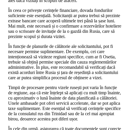
ales dacă vizitați în scopuri de afaceri.
În ceea ce privește cerințele financiare, dovada fondurilor
suficiente este esențială. Solicitanții ar putea trebui să prezinte
extrase bancare care acoperă ultimele trei până la șase luni.
Mai mult, este necesară și o confirmare a rezervărilor hoteliere
sau o scrisoare de invitație de la o gazdă din Rusia, care să
prezinte scopul și durata vizitei.
În funcție de planurile de călătorie ale solicitantului, pot fi
necesare permise suplimentare. De exemplu, cei care
intenționează să viziteze regiuni specifice, cum ar fi Osetia,
trebuie să obțină permise speciale din cauza reglementărilor
administrative. În plus, este recomandabil să verificați dacă
există acorduri între Rusia și țara de reședință a solicitantului
care ar putea simplifica procesul de obținere a vizei.
Timpii de procesare pentru vizele rusești pot varia în funcție
de regiune, așa că este înțelept să aplicați cu mult timp înainte,
cu aproximativ o lună înainte de data planificată a călătoriei.
Unele ambasade pot oferi servicii accelerate, dar se pot aplica
taxe suplimentare. Este esențial să verificați cerințele specifice
de la consulatul rus din Trinidad sau de la cel mai apropiat
birou, deoarece acestea pot diferi ușor.
În cele din urmă, asigurarea că toate documentele sunt corecte