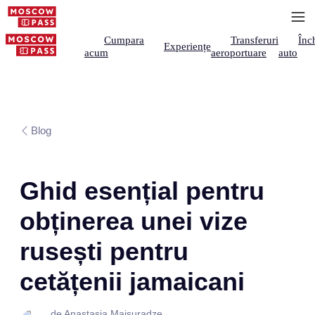
Cumpara
Transferuri
Înch
Experiențe
acum
aeroportuare
auto
Blog
Ghid esențial pentru
obținerea unei vize
rusești pentru
cetățenii jamaicani
de Anastasia Maisuradze