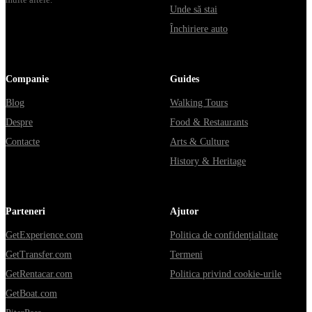
Unde să stai
Închiriere auto
Companie
Guides
Blog
Walking Tours
Despre
Food & Restaurants
Contacte
Arts & Culture
History & Heritage
Parteneri
Ajutor
GetExperience.com
Politica de confidențialitate
GetTransfer.com
Termeni
GetRentacar.com
Politica privind cookie-urile
GetBoat.com