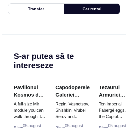
Transfer
Car rental
S-ar putea să te
intereseze
Pavilionul
Capodoperele
Tezaurul
Kosmos de
Galeriei
Armuriei
la VDNKh: în
Tretyakov:
Kremlinului
A full-size Mir
Repin, Vasnetsov,
Ten Imperial
cea mai mare
Picturile
ouăle
module you can
Shishkin, Vrubel,
Fabergé eggs,
walk through, the
Serov and
the Cap of
expoziție
pentru care
Fabergé,
Energia–Buran
Surikov — the
Monomakh, the
spațială a
merită să
tronurile și
05 august
05 august
05 august
Blog
Blog
Blog