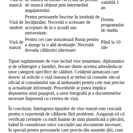
valabilă 1
muncă
de muncă obținut prin intermediul
an
angajatorului.
Pentru persoanele înscrise în instituții de
Durata
Viză de
învățământ. Necesită o scrisoare de
programului
student
acceptare de la o școală sau
de studiu
universitate.
Pentru cei care tranzitează Rusia pentru
Viză de
Până la 10
a ajunge la o altă destinație. Necesită
tranzit
zile
dovada călătoriei ulterioare.
Tipuri suplimentare de vize includ vize umanitare, diplomatice
și de reîntregire a familiei, fiecare dintre acestea adresându-se
unor categorii specifice de călători. Cetățenii jamaicani care
doresc să solicite o viză rusească ar trebui să consulte site-ul
oficial al consulatului sau al ambasadei pentru cele mai precise
și actualizate informații. Procedurile ar putea implica
depunerea unui pașaport, a unor fotografii și a documentelor
necesare împreună cu cererea de viză.
În concluzie, înțelegerea tipurilor de vize rusești este crucială
pentru o experiență de călătorie fără probleme. Asigurați-vă că
verificați cerințele cu mult înainte de data planificată a plecării,
luând în considerare orice vaccinări sau documente necesare,
în special pentru persoanele care provin din anumite țări, cum