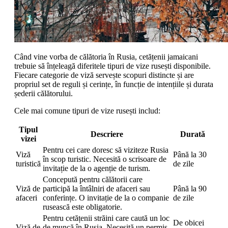
Când vine vorba de călătoria în Rusia, cetățenii jamaicani
trebuie să înțeleagă diferitele tipuri de vize rusești disponibile.
Fiecare categorie de viză servește scopuri distincte și are
propriul set de reguli și cerințe, în funcție de intențiile și durata
șederii călătorului.
Cele mai comune tipuri de vize rusești includ:
Tipul
Descriere
Durată
vizei
Pentru cei care doresc să viziteze Rusia
Viză
Până la 30
în scop turistic. Necesită o scrisoare de
turistică
de zile
invitație de la o agenție de turism.
Concepută pentru călătorii care
Viză de
participă la întâlniri de afaceri sau
Până la 90
afaceri
conferințe. O invitație de la o companie
de zile
rusească este obligatorie.
Pentru cetățenii străini care caută un loc
De obicei
Viză de
de muncă în Rusia. Necesită un permis