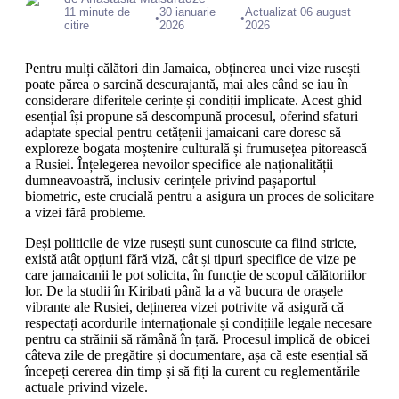
11 minute de
30 ianuarie
Actualizat 06 august
•
•
citire
2026
2026
Pentru mulți călători din Jamaica, obținerea unei vize rusești
poate părea o sarcină descurajantă, mai ales când se iau în
considerare diferitele cerințe și condiții implicate. Acest ghid
esențial își propune să descompună procesul, oferind sfaturi
adaptate special pentru cetățenii jamaicani care doresc să
exploreze bogata moștenire culturală și frumusețea pitorească
a Rusiei. Înțelegerea nevoilor specifice ale naționalității
dumneavoastră, inclusiv cerințele privind pașaportul
biometric, este crucială pentru a asigura un proces de solicitare
a vizei fără probleme.
Deși politicile de vize rusești sunt cunoscute ca fiind stricte,
există atât opțiuni fără viză, cât și tipuri specifice de vize pe
care jamaicanii le pot solicita, în funcție de scopul călătoriilor
lor. De la studii în Kiribati până la a vă bucura de orașele
vibrante ale Rusiei, deținerea vizei potrivite vă asigură că
respectați acordurile internaționale și condițiile legale necesare
pentru ca străinii să rămână în țară. Procesul implică de obicei
câteva zile de pregătire și documentare, așa că este esențial să
începeți cererea din timp și să fiți la curent cu reglementările
actuale privind vizele.