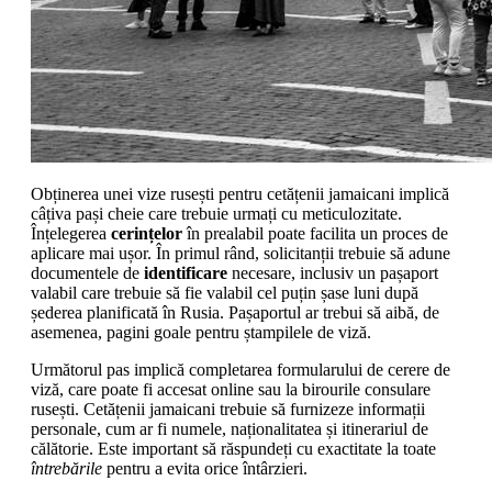
Obținerea unei vize rusești pentru cetățenii jamaicani implică
câțiva pași cheie care trebuie urmați cu meticulozitate.
Înțelegerea
cerințelor
în prealabil poate facilita un proces de
aplicare mai ușor. În primul rând, solicitanții trebuie să adune
documentele de
identificare
necesare, inclusiv un pașaport
valabil care trebuie să fie valabil cel puțin șase luni după
șederea planificată în Rusia. Pașaportul ar trebui să aibă, de
asemenea, pagini goale pentru ștampilele de viză.
Următorul pas implică completarea formularului de cerere de
viză, care poate fi accesat online sau la birourile consulare
rusești. Cetățenii jamaicani trebuie să furnizeze informații
personale, cum ar fi numele, naționalitatea și itinerariul de
călătorie. Este important să răspundeți cu exactitate la toate
întrebările
pentru a evita orice întârzieri.