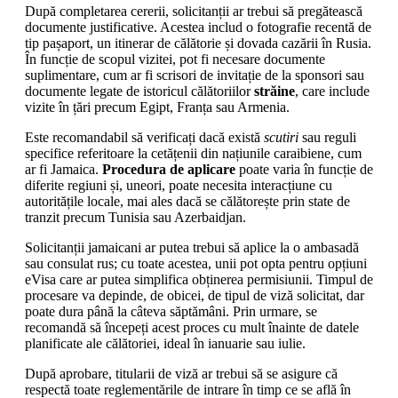
După completarea cererii, solicitanții ar trebui să pregătească
documente justificative. Acestea includ o fotografie recentă de
tip pașaport, un itinerar de călătorie și dovada cazării în Rusia.
În funcție de scopul vizitei, pot fi necesare documente
suplimentare, cum ar fi scrisori de invitație de la sponsori sau
documente legate de istoricul călătoriilor
străine
, care include
vizite în țări precum Egipt, Franța sau Armenia.
Este recomandabil să verificați dacă există
scutiri
sau reguli
specifice referitoare la cetățenii din națiunile caraibiene, cum
ar fi Jamaica.
Procedura de aplicare
poate varia în funcție de
diferite regiuni și, uneori, poate necesita interacțiune cu
autoritățile locale, mai ales dacă se călătorește prin state de
tranzit precum Tunisia sau Azerbaidjan.
Solicitanții jamaicani ar putea trebui să aplice la o ambasadă
sau consulat rus; cu toate acestea, unii pot opta pentru opțiuni
eVisa care ar putea simplifica obținerea permisiunii. Timpul de
procesare va depinde, de obicei, de tipul de viză solicitat, dar
poate dura până la câteva săptămâni. Prin urmare, se
recomandă să începeți acest proces cu mult înainte de datele
planificate ale călătoriei, ideal în ianuarie sau iulie.
După aprobare, titularii de viză ar trebui să se asigure că
respectă toate reglementările de intrare în timp ce se află în