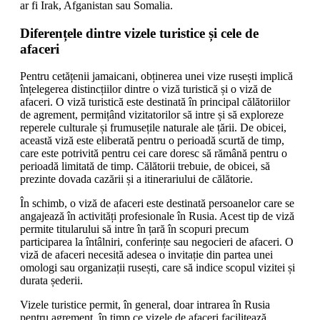
ar fi Irak, Afganistan sau Somalia.
Diferențele dintre vizele turistice și cele de
afaceri
Pentru cetățenii jamaicani, obținerea unei vize rusești implică
înțelegerea distincțiilor dintre o viză turistică și o viză de
afaceri. O viză turistică este destinată în principal călătoriilor
de agrement, permițând vizitatorilor să intre și să exploreze
reperele culturale și frumusețile naturale ale țării. De obicei,
această viză este eliberată pentru o perioadă scurtă de timp,
care este potrivită pentru cei care doresc să rămână pentru o
perioadă limitată de timp. Călătorii trebuie, de obicei, să
prezinte dovada cazării și a itinerariului de călătorie.
În schimb, o viză de afaceri este destinată persoanelor care se
angajează în activități profesionale în Rusia. Acest tip de viză
permite titularului să intre în țară în scopuri precum
participarea la întâlniri, conferințe sau negocieri de afaceri. O
viză de afaceri necesită adesea o invitație din partea unei
omologi sau organizații rusești, care să indice scopul vizitei și
durata șederii.
Vizele turistice permit, în general, doar intrarea în Rusia
pentru agrement, în timp ce vizele de afaceri facilitează