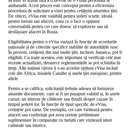
să intre în Rusia fără a fi nevoie de o vizită personală la
ambasadă. Acest proces este conceput pentru a eficientiza
procedura de solicitare a vizei pentru cetățenii anumitor țări.
De obicei, eVisa este valabilă pentru șederi scurte, ideală
pentru turism sau afaceri, ceea ce o face o opțiune
convenabilă pentru cei care doresc să exploreze sau să
desfășoare afaceri în Rusia.
Eligibilitatea pentru o eVisa variază în funcție de acordurile
naționale și de criteriile specifice stabilite de autoritățile ruse.
În prezent, cetățenii din mai multe țări, inclusiv Jamaica, pot fi
eligibili. Cu toate acestea, este important să verificați cele mai
recente actualizări, deoarece reglementările se pot schimba în
timp. Alte națiuni cărora li s-au acordat opțiuni eVisa includ
cele din Africa, insulele Caraibe și unele țări europene, printre
altele.
Pentru a se califica, solicitanții trebuie adesea să furnizeze
anumite documente, cum ar fi un pașaport valabil și, în unele
cazuri, un itinerar de călătorie sau detalii despre cazare în
timpul șederii lor. În funcție de tipul specific de eVisa,
cerințele pot varia. De exemplu, cei care vizitează pentru
afaceri sau conferințe pot avea cerințe preliminare
suplimentare în comparație cu turiștii care vizitează situri
culturale sau istorice.