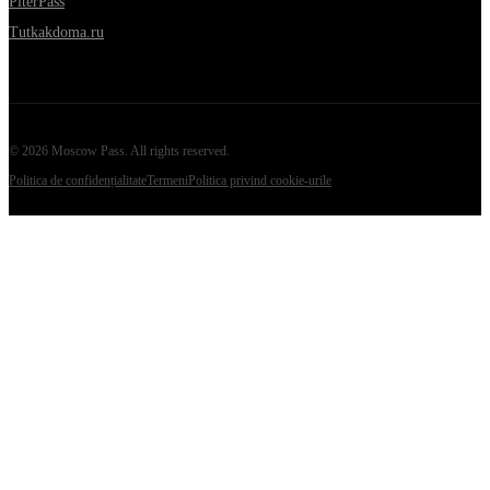
PiterPass
Tutkakdoma.ru
©
2026
Moscow Pass
. All rights reserved.
Politica de confidențialitate
Termeni
Politica privind cookie-urile