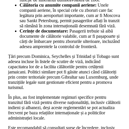
Călătoria cu anumite companii aeriene:
Unele
companii aeriene, în special cele cu zboruri care fac
legătura prin aeroporturi importante, cum ar fi Moscova
sau Sankt Petersburg, permit pasagerilor aflați în tranzit
să rămână în zona internațională desemnată fără viză.
Cerințe de documentare:
Pasagerii trebuie să aibă
documente de călătorie valabile, cum ar fi pașapoarte și
cărți de îmbarcare pentru zborurile ulterioare, incluzând
adesea amprentele la controlul de frontieră.
Țări precum Dominica, Seychelles și Trinidad și Tobago sunt
adesea incluse în listele de scutire de viză, indicând
capacitatea lor de a facilita călătoriile pentru cetățenii
jamaicani. Politici similare pot fi găsite atunci când călătoriți
prin centre teritoriale precum Gibraltar sau Luxemburg, unde
tranzițiile legale sunt gestionate eficient pentru a promova
turismul.
În plus, au fost implementate regimuri specifice pentru
tranzitul fără viză pentru diverse naționalități, inclusiv călătorii
indieni și albanezi, deși aceste reglementări se pot actualiza
frecvent pe baza relațiilor internaționale și a politicilor
administrației locale.
Este recomandabil să consultați surse de încredere, inclusiv