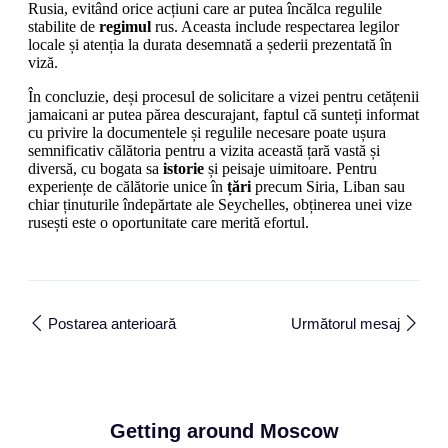
Rusia, evitând orice acțiuni care ar putea încălca regulile
stabilite de
regimul
rus. Aceasta include respectarea legilor
locale și atenția la durata desemnată a șederii prezentată în
viză.
În concluzie, deși procesul de solicitare a vizei pentru cetățenii
jamaicani ar putea părea descurajant, faptul că sunteți informat
cu privire la documentele și regulile necesare poate ușura
semnificativ călătoria pentru a vizita această țară vastă și
diversă, cu bogata sa
istorie
și peisaje uimitoare. Pentru
experiențe de călătorie unice în
țări
precum Siria, Liban sau
chiar ținuturile îndepărtate ale Seychelles, obținerea unei vize
rusești este o oportunitate care merită efortul.
Postarea anterioară
Următorul mesaj
Getting around Moscow