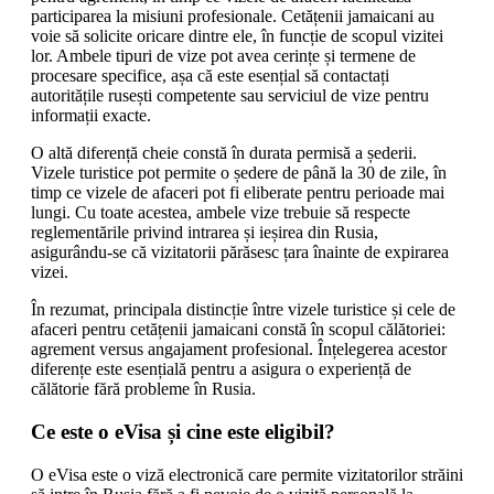
participarea la misiuni profesionale. Cetățenii jamaicani au
voie să solicite oricare dintre ele, în funcție de scopul vizitei
lor. Ambele tipuri de vize pot avea cerințe și termene de
procesare specifice, așa că este esențial să contactați
autoritățile rusești competente sau serviciul de vize pentru
informații exacte.
O altă diferență cheie constă în durata permisă a șederii.
Vizele turistice pot permite o ședere de până la 30 de zile, în
timp ce vizele de afaceri pot fi eliberate pentru perioade mai
lungi. Cu toate acestea, ambele vize trebuie să respecte
reglementările privind intrarea și ieșirea din Rusia,
asigurându-se că vizitatorii părăsesc țara înainte de expirarea
vizei.
În rezumat, principala distincție între vizele turistice și cele de
afaceri pentru cetățenii jamaicani constă în scopul călătoriei:
agrement versus angajament profesional. Înțelegerea acestor
diferențe este esențială pentru a asigura o experiență de
călătorie fără probleme în Rusia.
Ce este o eVisa și cine este eligibil?
O eVisa este o viză electronică care permite vizitatorilor străini