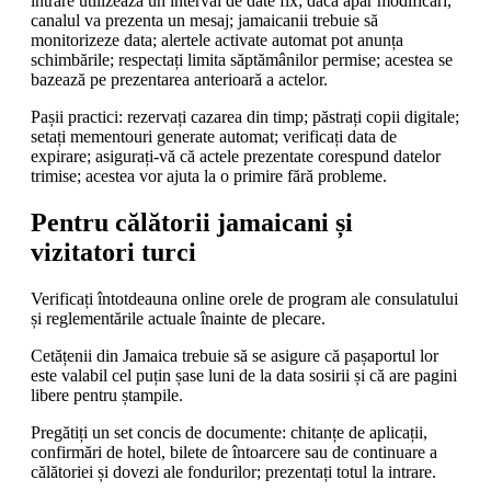
intrare utilizează un interval de date fix; dacă apar modificări,
canalul va prezenta un mesaj; jamaicanii trebuie să
monitorizeze data; alertele activate automat pot anunța
schimbările; respectați limita săptămânilor permise; acestea se
bazează pe prezentarea anterioară a actelor.
Pașii practici: rezervați cazarea din timp; păstrați copii digitale;
setați mementouri generate automat; verificați data de
expirare; asigurați-vă că actele prezentate corespund datelor
trimise; acestea vor ajuta la o primire fără probleme.
Pentru călătorii jamaicani și
vizitatori turci
Verificați întotdeauna online orele de program ale consulatului
și reglementările actuale înainte de plecare.
Cetățenii din Jamaica trebuie să se asigure că pașaportul lor
este valabil cel puțin șase luni de la data sosirii și că are pagini
libere pentru ștampile.
Pregătiți un set concis de documente: chitanțe de aplicații,
confirmări de hotel, bilete de întoarcere sau de continuare a
călătoriei și dovezi ale fondurilor; prezentați totul la intrare.