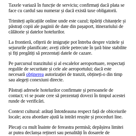
Taxele variază în funcție de serviciu; confirmați dacă plata se
face cu cardul sau numerar și dacă există taxe obligatorii.
Trimiteți aplicațiile online unde este cazul; tipăriți chitanțele și
păstrați copii ale paginii de date din pașaport, itinerariului de
călătorie și datelor hotelurilor.
La frontieră, ofițerii de imigrație pot întreba despre vizitele și
sejururile planificate; aveți zilele petrecute în țară bine stabilite
și fiți pregătiți să prezentați datele de cazare.
Pe parcursul tranzitului și al escalelor aeroportuare, respectați
regulile de securitate și cele ale aeroportului; dacă este
necesară
obținerea
autorizației de tranzit, obțineți-o din timp
sau alegeți conexiuni directe.
Păstrați adresele hotelurilor confirmate și persoanele de
contact; vi se poate cere să prezentați dovezi în timpul acestei
runde de verificări.
Context cultural: arătați întotdeauna respect față de obiceiurile
locale; acea abordare ajută la intrări reușite și proceduri line.
Plecați cu mult înainte de fereastra permisă; depășirea limitei
ar putea declanșa rețineri sau penalități în dosarele de