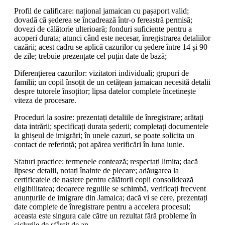
Profil de calificare: național jamaican cu pașaport valid;
dovadă că șederea se încadrează într-o fereastră permisă;
dovezi de călătorie ulterioară; fonduri suficiente pentru a
acoperi durata; atunci când este necesar, înregistrarea detaliilor
cazării; acest cadru se aplică cazurilor cu ședere între 14 și 90
de zile; trebuie prezențate cel puțin date de bază;
Diferențierea cazurilor: vizitatori individuali; grupuri de
familii; un copil însoțit de un cetățean jamaican necesită detalii
despre tutorele însoțitor; lipsa datelor complete încetinește
viteza de procesare.
Proceduri la sosire: prezentați detaliile de înregistrare; arătați
data intrării; specificați durata șederii; completați documentele
la ghișeul de imigrări; în unele cazuri, se poate solicita un
contact de referință; pot apărea verificări în luna iunie.
Sfaturi practice: termenele contează; respectați limita; dacă
lipsesc detalii, notați înainte de plecare; adăugarea la
certificatele de naștere pentru călătorii copii consolidează
eligibilitatea; deoarece regulile se schimbă, verificați frecvent
anunțurile de imigrare din Jamaica; dacă vi se cere, prezentați
date complete de înregistrare pentru a accelera procesul;
aceasta este singura cale către un rezultat fără probleme în
ciclurile de sfârșit de an.