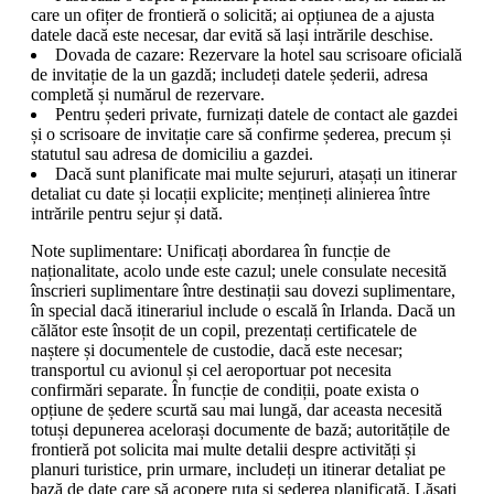
care un ofițer de frontieră o solicită; ai opțiunea de a ajusta
datele dacă este necesar, dar evită să lași intrările deschise.
Dovada de cazare: Rezervare la hotel sau scrisoare oficială
de invitație de la un gazdă; includeți datele șederii, adresa
completă și numărul de rezervare.
Pentru șederi private, furnizați datele de contact ale gazdei
și o scrisoare de invitație care să confirme șederea, precum și
statutul sau adresa de domiciliu a gazdei.
Dacă sunt planificate mai multe sejururi, atașați un itinerar
detaliat cu date și locații explicite; mențineți alinierea între
intrările pentru sejur și dată.
Note suplimentare: Unificați abordarea în funcție de
naționalitate, acolo unde este cazul; unele consulate necesită
înscrieri suplimentare între destinații sau dovezi suplimentare,
în special dacă itinerariul include o escală în Irlanda. Dacă un
călător este însoțit de un copil, prezentați certificatele de
naștere și documentele de custodie, dacă este necesar;
transportul cu avionul și cel aeroportuar pot necesita
confirmări separate. În funcție de condiții, poate exista o
opțiune de ședere scurtă sau mai lungă, dar aceasta necesită
totuși depunerea acelorași documente de bază; autoritățile de
frontieră pot solicita mai multe detalii despre activități și
planuri turistice, prin urmare, includeți un itinerar detaliat pe
bază de date care să acopere ruta și șederea planificată. Lăsați