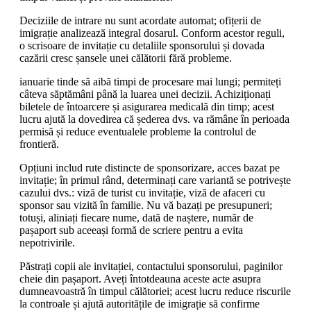
Deciziile de intrare nu sunt acordate automat; ofițerii de
imigrație analizează integral dosarul. Conform acestor reguli,
o scrisoare de invitație cu detaliile sponsorului și dovada
cazării cresc șansele unei călătorii fără probleme.
ianuarie tinde să aibă timpi de procesare mai lungi; permiteți
câteva săptămâni până la luarea unei decizii. Achiziționați
biletele de întoarcere și asigurarea medicală din timp; acest
lucru ajută la dovedirea că șederea dvs. va rămâne în perioada
permisă și reduce eventualele probleme la controlul de
frontieră.
Opțiuni includ rute distincte de sponsorizare, acces bazat pe
invitație; în primul rând, determinați care variantă se potrivește
cazului dvs.: viză de turist cu invitație, viză de afaceri cu
sponsor sau vizită în familie. Nu vă bazați pe presupuneri;
totuși, aliniați fiecare nume, dată de naștere, număr de
pașaport sub aceeași formă de scriere pentru a evita
nepotrivirile.
Păstrați copii ale invitației, contactului sponsorului, paginilor
cheie din pașaport. Aveți întotdeauna aceste acte asupra
dumneavoastră în timpul călătoriei; acest lucru reduce riscurile
la controale și ajută autoritățile de imigrație să confirme