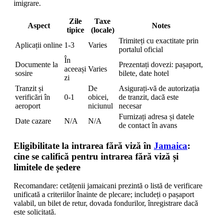
imigrare.
Zile
Taxe
Aspect
Notes
tipice
(locale)
Trimiteți cu exactitate prin
Aplicații online
1-3
Varies
portalul oficial
În
Documente la
Prezentați dovezi: pașaport,
aceeași
Varies
sosire
bilete, date hotel
zi
Tranzit și
De
Asigurați-vă de autorizația
verificări în
0-1
obicei,
de tranzit, dacă este
aeroport
niciunul
necesar
Furnizați adresa și datele
Date cazare
N/A
N/A
de contact în avans
Eligibilitate la intrarea fără viză în
Jamaica
:
cine se califică pentru intrarea fără viză și
limitele de ședere
Recomandare: cetățenii jamaicani prezintă o listă de verificare
unificată a criteriilor înainte de plecare; includeți o pașaport
valabil, un bilet de retur, dovada fondurilor, înregistrare dacă
este solicitată.