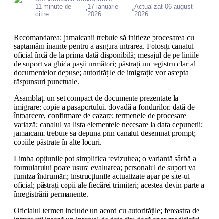
11 minute de
17 ianuarie
Actualizat 06 august
•
•
citire
2026
2026
Recomandarea: jamaicanii trebuie să inițieze procesarea cu
săptămâni înainte pentru a asigura intrarea. Folosiți canalul
oficial încă de la prima dată disponibilă; mesajul de pe liniile
de suport va ghida pașii următori; păstrați un registru clar al
documentelor depuse; autoritățile de imigrație vor aștepta
răspunsuri punctuale.
Asamblați un set compact de documente prezentate la
imigrare: copie a pașaportului, dovadă a fondurilor, dată de
întoarcere, confirmare de cazare; termenele de procesare
variază; canalul va lista elementele necesare la data depunerii;
jamaicanii trebuie să depună prin canalul desemnat prompt;
copiile păstrate în alte locuri.
Limba opțiunile pot simplifica revizuirea; o variantă sârbă a
formularului poate ușura evaluarea; personalul de suport va
furniza îndrumări; instrucțiunile actualizate apar pe site-ul
oficial; păstrați copii ale fiecărei trimiteri; acestea devin parte a
înregistrării permanente.
Oficialul termen include un acord cu autoritățile; fereastra de