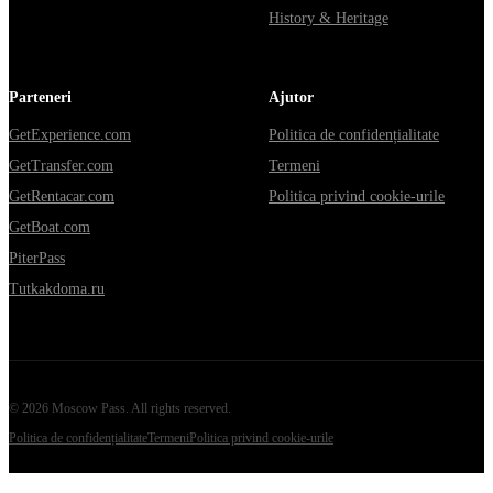
History & Heritage
Parteneri
Ajutor
GetExperience.com
Politica de confidențialitate
GetTransfer.com
Termeni
GetRentacar.com
Politica privind cookie-urile
GetBoat.com
PiterPass
Tutkakdoma.ru
©
2026
Moscow Pass
. All rights reserved.
Politica de confidențialitate
Termeni
Politica privind cookie-urile