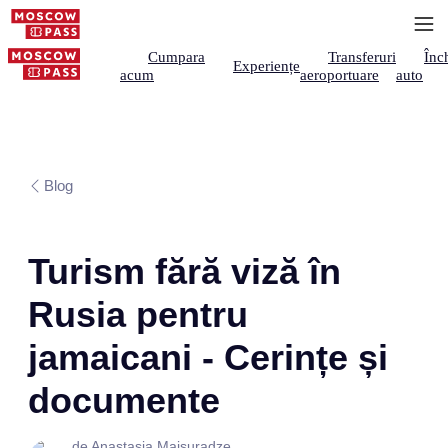
Cumpara
Transferuri
Înch
Experiențe
acum
aeroportuare
auto
Blog
Turism fără viză în
Rusia pentru
jamaicani - Cerințe și
documente
de Anastasia Maisuradze