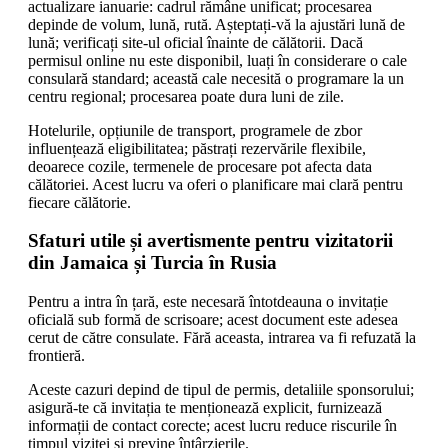
actualizare ianuarie: cadrul rămâne unificat; procesarea
depinde de volum, lună, rută. Așteptați-vă la ajustări lună de
lună; verificați site-ul oficial înainte de călătorii. Dacă
permisul online nu este disponibil, luați în considerare o cale
consulară standard; această cale necesită o programare la un
centru regional; procesarea poate dura luni de zile.
Hotelurile, opțiunile de transport, programele de zbor
influențează eligibilitatea; păstrați rezervările flexibile,
deoarece cozile, termenele de procesare pot afecta data
călătoriei. Acest lucru va oferi o planificare mai clară pentru
fiecare călătorie.
Sfaturi utile și avertismente pentru vizitatorii
din Jamaica și Turcia în Rusia
Pentru a intra în țară, este necesară întotdeauna o invitație
oficială sub formă de scrisoare; acest document este adesea
cerut de către consulate. Fără aceasta, intrarea va fi refuzată la
frontieră.
Aceste cazuri depind de tipul de permis, detaliile sponsorului;
asigură-te că invitația te menționează explicit, furnizează
informații de contact corecte; acest lucru reduce riscurile în
timpul vizitei și previne întârzierile.