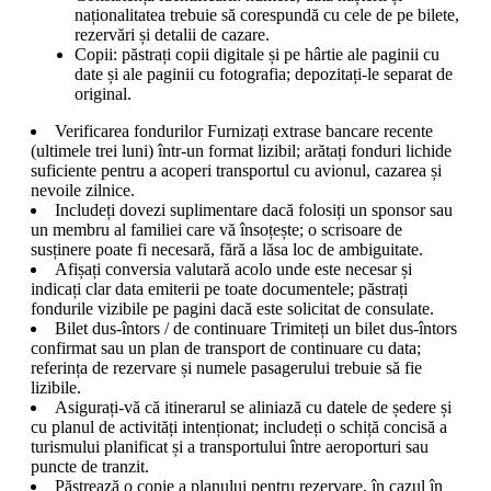
naționalitatea trebuie să corespundă cu cele de pe bilete,
rezervări și detalii de cazare.
Copii: păstrați copii digitale și pe hârtie ale paginii cu
date și ale paginii cu fotografia; depozitați-le separat de
original.
Verificarea fondurilor Furnizați extrase bancare recente
(ultimele trei luni) într-un format lizibil; arătați fonduri lichide
suficiente pentru a acoperi transportul cu avionul, cazarea și
nevoile zilnice.
Includeți dovezi suplimentare dacă folosiți un sponsor sau
un membru al familiei care vă însoțește; o scrisoare de
susținere poate fi necesară, fără a lăsa loc de ambiguitate.
Afișați conversia valutară acolo unde este necesar și
indicați clar data emiterii pe toate documentele; păstrați
fondurile vizibile pe pagini dacă este solicitat de consulate.
Bilet dus-întors / de continuare Trimiteți un bilet dus-întors
confirmat sau un plan de transport de continuare cu data;
referința de rezervare și numele pasagerului trebuie să fie
lizibile.
Asigurați-vă că itinerarul se aliniază cu datele de ședere și
cu planul de activități intenționat; includeți o schiță concisă a
turismului planificat și a transportului între aeroporturi sau
puncte de tranzit.
Păstrează o copie a planului pentru rezervare, în cazul în