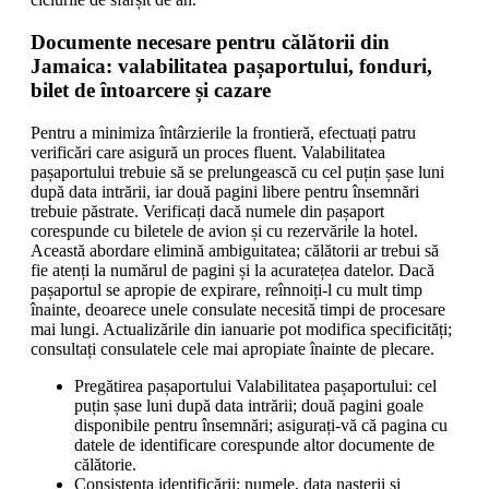
Documente necesare pentru călătorii din
Jamaica: valabilitatea pașaportului, fonduri,
bilet de întoarcere și cazare
Pentru a minimiza întârzierile la frontieră, efectuați patru
verificări care asigură un proces fluent. Valabilitatea
pașaportului trebuie să se prelungească cu cel puțin șase luni
după data intrării, iar două pagini libere pentru însemnări
trebuie păstrate. Verificați dacă numele din pașaport
corespunde cu biletele de avion și cu rezervările la hotel.
Această abordare elimină ambiguitatea; călătorii ar trebui să
fie atenți la numărul de pagini și la acuratețea datelor. Dacă
pașaportul se apropie de expirare, reînnoiți-l cu mult timp
înainte, deoarece unele consulate necesită timpi de procesare
mai lungi. Actualizările din ianuarie pot modifica specificități;
consultați consulatele cele mai apropiate înainte de plecare.
Pregătirea pașaportului Valabilitatea pașaportului: cel
puțin șase luni după data intrării; două pagini goale
disponibile pentru însemnări; asigurați-vă că pagina cu
datele de identificare corespunde altor documente de
călătorie.
Consistența identificării: numele, data nașterii și