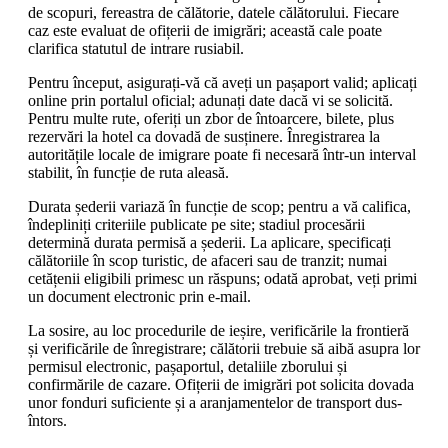
de scopuri, fereastra de călătorie, datele călătorului. Fiecare
caz este evaluat de ofițerii de imigrări; această cale poate
clarifica statutul de intrare rusiabil.
Pentru început, asigurați-vă că aveți un pașaport valid; aplicați
online prin portalul oficial; adunați date dacă vi se solicită.
Pentru multe rute, oferiți un zbor de întoarcere, bilete, plus
rezervări la hotel ca dovadă de susținere. Înregistrarea la
autoritățile locale de imigrare poate fi necesară într-un interval
stabilit, în funcție de ruta aleasă.
Durata șederii variază în funcție de scop; pentru a vă califica,
îndepliniți criteriile publicate pe site; stadiul procesării
determină durata permisă a șederii. La aplicare, specificați
călătoriile în scop turistic, de afaceri sau de tranzit; numai
cetățenii eligibili primesc un răspuns; odată aprobat, veți primi
un document electronic prin e-mail.
La sosire, au loc procedurile de ieșire, verificările la frontieră
și verificările de înregistrare; călătorii trebuie să aibă asupra lor
permisul electronic, pașaportul, detaliile zborului și
confirmările de cazare. Ofițerii de imigrări pot solicita dovada
unor fonduri suficiente și a aranjamentelor de transport dus-
întors.