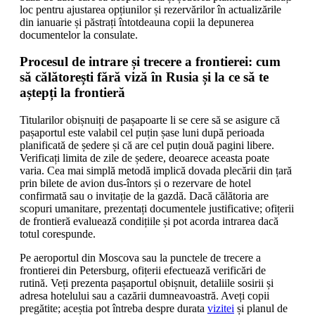
loc pentru ajustarea opțiunilor și rezervărilor în actualizările
din ianuarie și păstrați întotdeauna copii la depunerea
documentelor la consulate.
Procesul de intrare și trecere a frontierei: cum
să călătorești fără viză în Rusia și la ce să te
aștepți la frontieră
Titularilor obișnuiți de pașapoarte li se cere să se asigure că
pașaportul este valabil cel puțin șase luni după perioada
planificată de ședere și că are cel puțin două pagini libere.
Verificați limita de zile de ședere, deoarece aceasta poate
varia. Cea mai simplă metodă implică dovada plecării din țară
prin bilete de avion dus-întors și o rezervare de hotel
confirmată sau o invitație de la gazdă. Dacă călătoria are
scopuri umanitare, prezentați documentele justificative; ofițerii
de frontieră evaluează condițiile și pot acorda intrarea dacă
totul corespunde.
Pe aeroportul din Moscova sau la punctele de trecere a
frontierei din Petersburg, ofițerii efectuează verificări de
rutină. Veți prezenta pașaportul obișnuit, detaliile sosirii și
adresa hotelului sau a cazării dumneavoastră. Aveți copii
pregătite; aceștia pot întreba despre durata
vizitei
și planul de