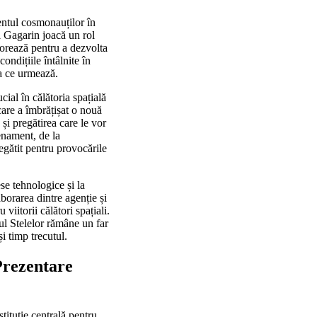
entul cosmonauților în
 Gagarin joacă un rol
aborează pentru a dezvolta
ondițiile întâlnite în
ea ce urmează.
cial în călătoria spațială
care a îmbrățișat o nouă
și pregătirea care le vor
enament, de la
egătit pentru provocările
se tehnologice și la
borarea dintre agenție și
viitorii călători spațiali.
șul Stelelor rămâne un far
și timp trecutul.
Prezentare
tituție centrală pentru