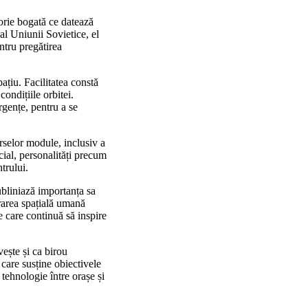
torie bogată ce datează
al Uniunii Sovietice, el
ntru pregătirea
ațiu. Facilitatea constă
ondițiile orbitei.
rgențe, pentru a se
rselor module, inclusiv a
cial, personalități precum
trului.
ubliniază importanța sa
orarea spațială umană
 care continuă să inspire
ește și ca birou
 care susține obiectivele
 tehnologie între orașe și