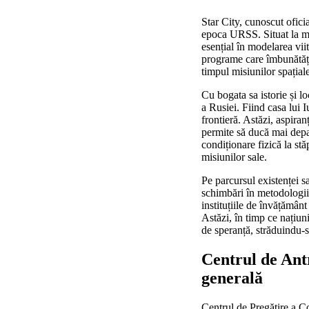
Star City, cunoscut ofic
epoca URSS. Situat la m
esențial în modelarea viit
programe care îmbunătățes
timpul misiunilor spațial
Cu bogata sa istorie și lo
a Rusiei. Fiind casa lui 
frontieră. Astăzi, aspiran
permite să ducă mai depa
condiționare fizică la st
misiunilor sale.
Pe parcursul existenței s
schimbări în metodologiil
instituțiile de învățământ
Astăzi, în timp ce națiun
de speranță, străduindu-se
Centrul de Ant
generală
Centrul de Pregătire a Co