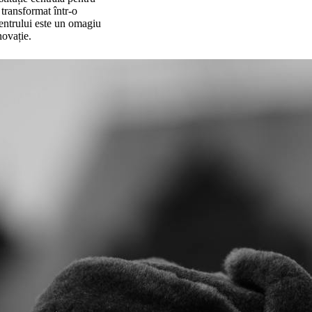
 transformat într-o
centrului este un omagiu
novație.