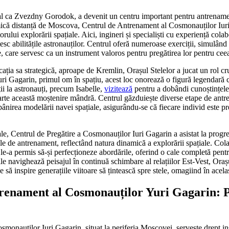
ial ca Zvezdny Gorodok, a devenit un centru important pentru antrenam
ică distanță de Moscova, Centrul de Antrenament al Cosmonauților Iuri
orului explorării spațiale. Aici, ingineri și specialiști cu experiență col
c abilitățile astronauților. Centrul oferă numeroase exerciții, simulând c
e, care servesc ca un instrument valoros pentru pregătirea lor pentru ce
cația sa strategică, aproape de Kremlin, Orașul Stelelor a jucat un rol cru
Iuri Gagarin, primul om în spațiu, acest loc onorează o figură legendară 
ții la astronauți, precum Isabelle,
vizitează
pentru a dobândi cunoștințele 
rte această moștenire mândră. Centrul găzduiește diverse etape de antr
ăpânirea modelării navei spațiale, asigurându-se că fiecare individ este pr
ale, Centrul de Pregătire a Cosmonauților Iuri Gagarin a asistat la progre
e de antrenament, reflectând natura dinamică a explorării spațiale. Cola
 le-a permis să-și perfecționeze abordările, oferind o cale completă pentru 
ile navighează peisajul în continuă schimbare al relațiilor Est-Vest, Ora
 să inspire generațiile viitoare să țintească spre stele, omagiind în acela
renament al Cosmonauților Yuri Gagarin: 
smonauților Iuri Gagarin, situat la periferia Moscovei, servește drept ins