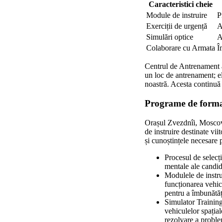
Caracteristici cheie
Module de instruire
P
Exerciții de urgență
A
Simulări optice
A
Colaborare cu Armata
Î
Centrul de Antrenament 
un loc de antrenament; el
noastră. Acesta continuă s
Programe de formare
Orașul Zvezdnîi, Moscov
de instruire destinate vi
și cunoștințele necesare p
Procesul de selecți
mentale ale candida
Modulele de instrui
funcționarea vehic
pentru a îmbunătăț
Simulator Training
vehiculelor spația
rezolvare a proble