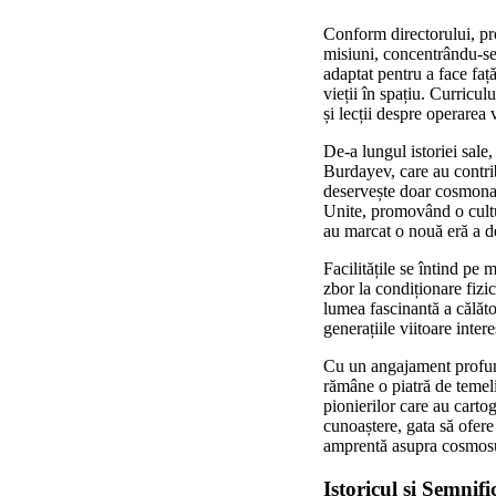
Conform directorului, pr
misiuni, concentrându-se 
adaptat pentru a face față
vieții în spațiu. Curricu
și lecții despre operarea 
De-a lungul istoriei sale
Burdayev, care au contrib
deservește doar cosmonauț
Unite, promovând o cultur
au marcat o nouă eră a de
Facilitățile se întind pe 
zbor la condiționare fizi
lumea fascinantă a călător
generațiile viitoare inter
Cu un angajament profund
rămâne o piatră de temel
pionierilor care au carto
cunoaștere, gata să ofere
amprentă asupra cosmosu
Istoricul și Semnif