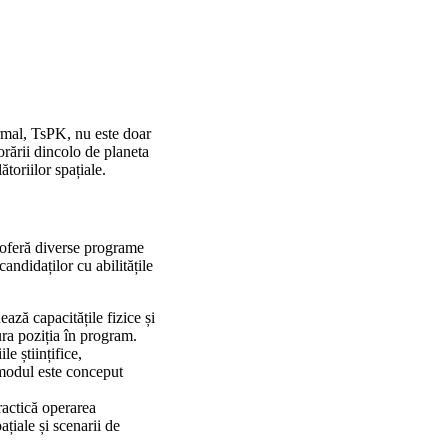
rmal, TsPK, nu este doar
rării dincolo de planeta
ătoriilor spațiale.
 oferă diverse programe
andidaților cu abilitățile
ază capacitățile fizice și
ura poziția în program.
e științifice,
e modul este conceput
ractică operarea
țiale și scenarii de