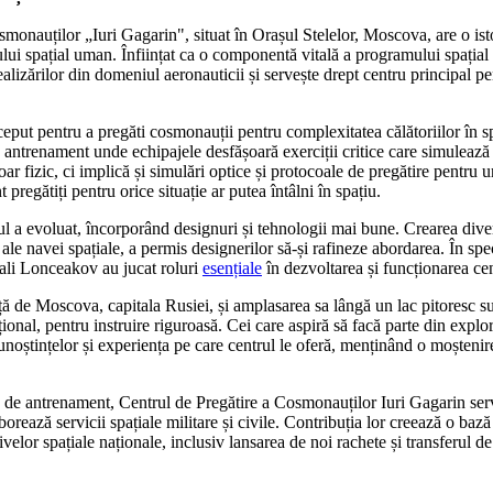
smonauților „Iuri Gagarin", situat în Orașul Stelelor, Moscova, are o is
ului spațial uman. Înființat ca o componentă vitală a programului spațial 
ealizărilor din domeniul aeronauticii și servește drept centru principal pe
nceput pentru a pregăti cosmonauții pentru complexitatea călătoriilor în sp
ntrenament unde echipajele desfășoară exerciții critice care simulează c
r fizic, ci implică și simulări optice și protocoale de pregătire pentru u
 pregătiți pentru orice situație ar putea întâlni în spațiu.
ul a evoluat, încorporând designuri și tehnologii mai bune. Crearea dive
 ale navei spațiale, a permis designerilor să-și rafineze abordarea. În spe
ali Lonceakov au jucat roluri
esențiale
în dezvoltarea și funcționarea cen
ță de Moscova, capitala Rusiei, și amplasarea sa lângă un lac pitoresc s
ional, pentru instruire riguroasă. Cei care aspiră să facă parte din expl
oștințelor și experiența pe care centrul le oferă, menținând o moștenire
e de antrenament, Centrul de Pregătire a Cosmonauților Iuri Gagarin serv
orează servicii spațiale militare și civile. Contribuția lor creează o bază
ivelor spațiale naționale, inclusiv lansarea de noi rachete și transferul de