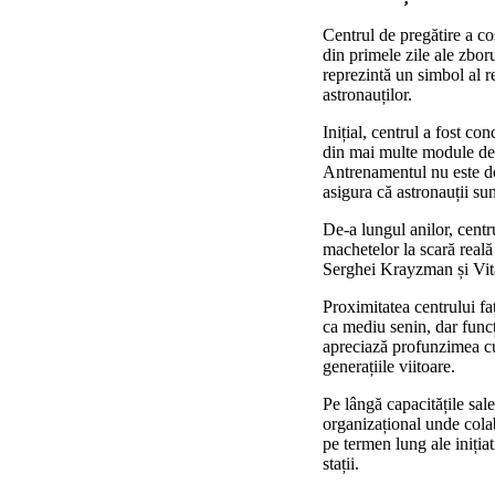
Centrul de pregătire a co
din primele zile ale zbor
reprezintă un simbol al r
astronauților.
Inițial, centrul a fost co
din mai multe module de a
Antrenamentul nu este doa
asigura că astronauții sunt
De-a lungul anilor, centr
machetelor la scară reală
Serghei Krayzman și Vit
Proximitatea centrului fa
ca mediu senin, dar funcț
apreciază profunzimea cun
generațiile viitoare.
Pe lângă capacitățile sal
organizațional unde colab
pe termen lung ale inițiat
stații.