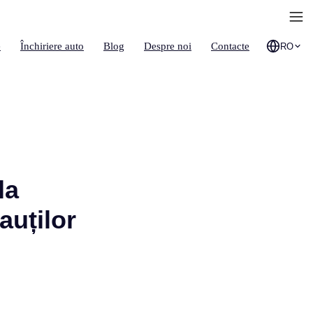
e
Închiriere auto
Blog
Despre noi
Contacte
RO
la
uților