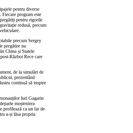
ipajele pentru diverse
le. Fiecare program este
pregătiți pentru rigorile
 gravitație redusă, precum
avehiculare.
i notabile precum Sergey
de pregătire nu
din China și Statele
e post-Război Rece care
nament, de la simulări de
ublicul, prezentând
ilustru continuă să inspire
smonauților Iuri Gagarin
 departe moștenirea
e profilează ca un far de
ru a-și lăsa propria