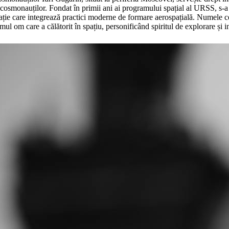
 cosmonauților. Fondat în primii ani ai programului spațial al URSS, s-a
erație care integrează practici moderne de formare aerospațială. Numele 
mul om care a călătorit în spațiu, personificând spiritul de explorare și i