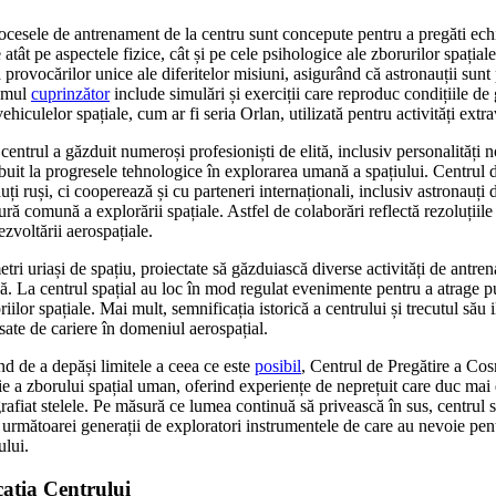
ocesele de antrenament de la centru sunt concepute pentru a pregăti ech
atât pe aspectele fizice, cât și pe cele psihologice ale zborurilor spația
 provocărilor unice ale diferitelor misiuni, asigurând că astronauții sunt 
lumul
cuprinzător
include simulări și exerciții care reproduc condițiile de
vehiculelor spațiale, cum ar fi seria Orlan, utilizată pentru activități extr
, centrul a găzduit numeroși profesioniști de elită, inclusiv personalităț
uit la progresele tehnologice în explorarea umană a spațiului. Centrul 
i ruși, ci cooperează și cu parteneri internaționali, inclusiv astronauți 
ă comună a explorării spațiale. Astfel de colaborări reflectă rezoluțiil
zvoltării aerospațiale.
metri uriași de spațiu, proiectate să găzduiască diverse activități de antre
că. La centrul spațial au loc în mod regulat evenimente pentru a atrage p
iilor spațiale. Mai mult, semnificația istorică a centrului și trecutul său 
esate de cariere în domeniul aerospațial.
 de a depăși limitele a ceea ce este
posibil
, Centrul de Pregătire a Co
ie a zborului spațial uman, oferind experiențe de neprețuit care duc mai
grafiat stelele. Pe măsură ce lumea continuă să privească în sus, centrul s
 următoarei generații de exploratori instrumentele de care au nevoie pent
lui.
icația Centrului