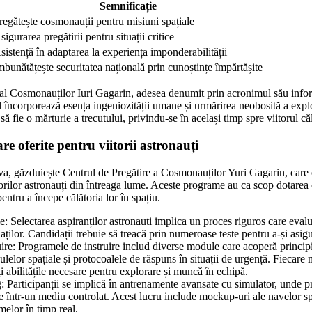
Semnificație
regătește cosmonauții pentru misiuni spațiale
sigurarea pregătirii pentru situații critice
sistență în adaptarea la experiența imponderabilității
mbunătățește securitatea națională prin cunoștințe împărtășite
al Cosmonauților Iuri Gagarin, adesea denumit prin acronimul său info
 încorporează esența ingeniozității umane și urmărirea neobosită a explo
ă fie o mărturie a trecutului, privindu-se în același timp spre viitorul căl
 oferite pentru viitorii astronauți
a, găzduiește Centrul de Pregătire a Cosmonauților Yuri Gagarin, care
itorilor astronauți din întreaga lume. Aceste programe au ca scop dotarea c
entru a începe călătoria lor în spațiu.
e: Selectarea aspiranților astronauti implica un proces riguros care evalue
ților. Candidații trebuie să treacă prin numeroase teste pentru a-și asig
re: Programele de instruire includ diverse module care acoperă principiil
ulelor spațiale și protocoalele de răspuns în situații de urgență. Fiecar
i abilitățile necesare pentru explorare și muncă în echipă.
: Participanții se implică în antrenamente avansate cu simulator, unde p
le într-un mediu controlat. Acest lucru include mockup-uri ale navelor spa
melor în timp real.