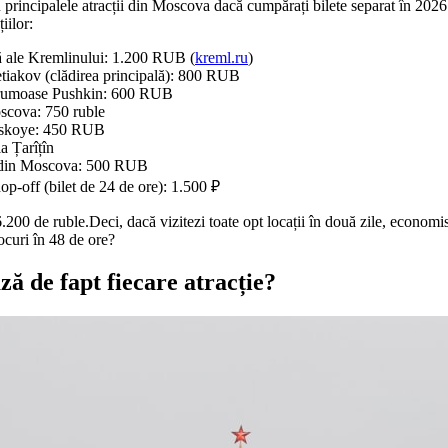
u principalele atracții din Moscova dacă cumpărați bilete separat în 2026.
țiilor:
 ale Kremlinului: 1.200 RUB (
kreml.ru
)
etiakov (clădirea principală): 800 RUB
rumoase Pushkin: 600 RUB
oscova: 750 ruble
skoye: 450 RUB
a Țarîțîn
 din Moscova: 500 RUB
p-off (bilet de 24 de ore): 1.500 ₽
6.200 de ruble.Deci, dacă vizitezi toate opt locații în două zile, economi
locuri în 48 de ore?
ă de fapt fiecare atracție?