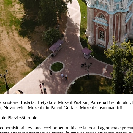
rtă și istorie. Lista ta: Tretyakov, Muzeul Pushkin, Armeria Kremlinulu
, Novodevici, Muzeul din Parcul Gorki și Muzeul Cosmonauticii.
uble.Pierzi 650 ruble.
conomisit prin evitarea cozilor pentru bilete: la locații aglomerate prec