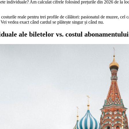
ete individuale? Am calculat cifrele folosind prețurile din 2026 de la loca
osturile reale pentru trei profile de călători: pasionatul de muzee, cel ca
Vei vedea exact când cardul se plătește singur și când nu.
iduale ale biletelor vs. costul abonamentului