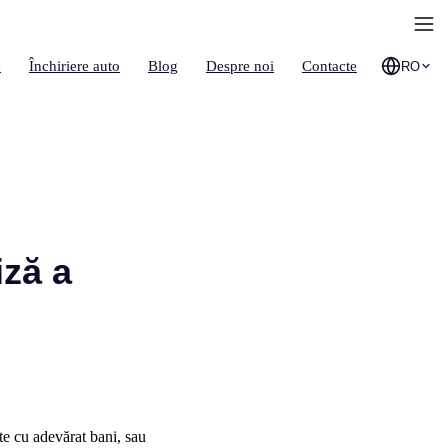
e
Închiriere auto
Blog
Despre noi
Contacte
RO
iză a
te cu adevărat bani, sau