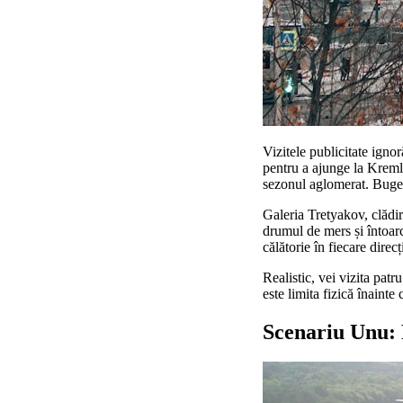
Vizitele publicitate igno
pentru a ajunge la Kremli
sezonul aglomerat. Bugete
Galeria Tretyakov, clădi
drumul de mers și întoar
călătorie în fiecare direc
Realistic, vei vizita patr
este limita fizică înaint
Scenariu Unu: 