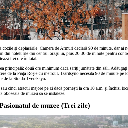
ră cozile și deplasările. Camera de Armuri declară 90 de minute, dar ai
n din hotelurile din centrul orașului, plus 20-30 de minute pentru contro
ază trei ore în total.
rea principală: două ore minimum dacă săriți jumătate din săli. Adăugaț
cere de la Piața Roșie cu metroul. Tsaritsyno necesită 90 de minute pe l
ție de la Strada Tverskaya.
u sau cinci atracții majore pe zi dacă pornești la ora 10 a.m. și închizi loc
e ca oboseala de muzeu să se instaleze.
Pasionatul de muzee (Trei zile)