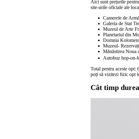
Aici sunt prețurile pentr
site-urile oficiale ale loca
Camerele de Armă
Galeria de Stat Tr
Muzeul de Arte F
Planetariul din M
Domnia Kolomen
Muzeul- Rezervați
Mănăstirea Noua
Autobuz hop-on-ho
Total pentru aceste opt: 
poți să vizitezi fizic opt 
Cât timp dureaz