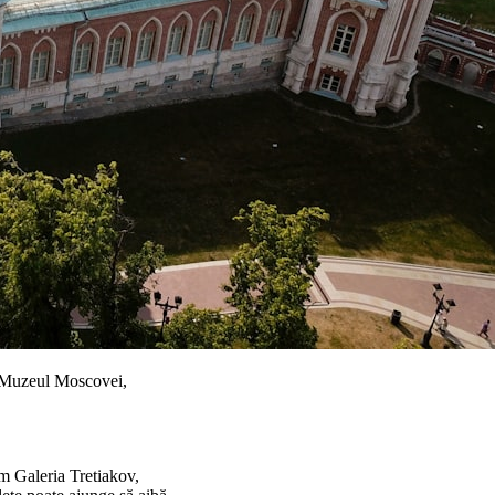
i, Muzeul Moscovei,
um Galeria Tretiakov,