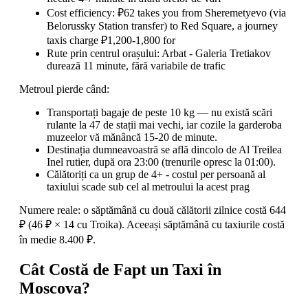
Cost efficiency: ₽62 takes you from Sheremetyevo (via
Belorussky Station transfer) to Red Square, a journey
taxis charge ₽1,200-1,800 for
Rute prin centrul orașului: Arbat - Galeria Tretiakov
durează 11 minute, fără variabile de trafic
Metroul pierde când:
Transportați bagaje de peste 10 kg — nu există scări
rulante la 47 de stații mai vechi, iar cozile la garderoba
muzeelor vă mănâncă 15-20 de minute.
Destinația dumneavoastră se află dincolo de Al Treilea
Inel rutier, după ora 23:00 (trenurile opresc la 01:00).
Călătoriți ca un grup de 4+ - costul per persoană al
taxiului scade sub cel al metroului la acest prag
Numere reale: o săptămână cu două călătorii zilnice costă 644
₽ (46 ₽ × 14 cu Troika). Aceeași săptămână cu taxiurile costă
în medie 8.400 ₽.
Cât Costă de Fapt un Taxi în
Moscova?