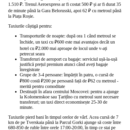
1.510 ₽. Trenul Aeroexpress ar fi costat 500 ₽ și ar fi durat 35
de minute până la Gara Belorusski, apoi 62 ₽ cu metroul până
la Piața Roșie.
Taxiurile câștigă pentru:
Transporturile de noapte: după ora 1 când metroul se
închide, un taxi cu ₽600 este mai avantajos decât un
hotel cu ₽2.000 mai aproape de locul unde v-ați
petrecut seara
Transferuri de aeroport cu bagaje: serviciul ușă-la-ușă
justifică prețul premium atunci când aveți bagaje
înregistrate
Grupe de 3-4 persoane: împărțit în patru, o cursă de
₽800 costă ₽200 pe persoană față de ₽62 cu metroul -
merită pentru comoditate
Destinații în afara centrului Moscovei: pentru a ajunge
la Kolomenskoe sau Țarițîno cu metroul sunt necesare
transferuri; un taxi direct economisește 25-30 de
minute.
Taxiurile pierd bani în timpul orelor de vârf. Acea cursă de 7
km de pe Tverskaia până la Parcul Gorki ajunge să coste între
680-850 de ruble între orele 17:00-20:00, în timp ce stai pe