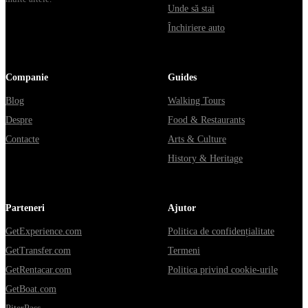
Unde să stai
Închiriere auto
Companie
Guides
Blog
Walking Tours
Despre
Food & Restaurants
Contacte
Arts & Culture
History & Heritage
Parteneri
Ajutor
GetExperience.com
Politica de confidențialitate
GetTransfer.com
Termeni
GetRentacar.com
Politica privind cookie-urile
GetBoat.com