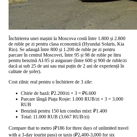
Închirierea unei mașini la Moscova costă între 1.800 și 2.800
de ruble pe zi pentru clasa economică (Hyundai Solaris, Kia
Rio). Se adaugă între 800 și 1.200 de ruble pe zi pentru
parcare în centrul Moscovei, între 95 și 98 de ruble pe litru
pentru benzină AI-95 și asigurare (între 600 și 900 de ruble/zi
dacă ai sub 25 de ani sau mai puțin de 2 ani de experiență în
calitate de șofer).
Cost zilnic real pentru o închiriere de 3 zile:
Chirie de bază: ₽2.200/zi × 3 = ₽6.600
Parcare lângă Piața Roșie: 1.000 RUB/zi × 3 = 3.000
RUB
Benzină pentru 150 km condus mixt: ₽1.400
Total: 11.000 RUB (3.667 RUB/zi)
Compare that to metro (₽186 for three days of unlimited travel
with a 3-day tourist pass) or taxis (₽2,400-3,000 for six