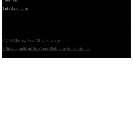
PiterPass
Tutkakdoma.ru
©
2026
Moscow Pass
. All rights reserved.
Politica de confidențialitate
Termeni
Politica privind cookie-urile