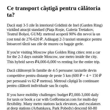
Ce transport câștigă pentru călătoria
ta?
Dacă stați 3-5 zile în interiorul Grădinii de Inel (Garden Ring)
vizitând atracții standard (Piața Roșie, Galeria Tretiakov,
Teatrul Bolșoi, GUM): metroul acoperă 90% din nevoi la un
cost total de 276-620 ₽. Adăugați 2-3 taxiuri strategice pentru
întoarceri târzii sau zile de muzeu cu bagaje grele.
If you're visiting Moscow plus Golden Ring cities: rent a car
for the 2-3 days outside Moscow, use metro inside the city.
This hybrid saves ₽4,000-6,000 vs renting for the entire trip.
Dacă călătorești în familie de 4-5 persoane: taxiurile devin
competitive pentru distanțe de peste 5 km (600 ₽ ÷ 4 = 150 ₽
per persoană vs 62 ₽ metrou). Metroul câștigă în continuare
pentru călătorii individuale sau în cuplu.
If you have mobility challenges: budget ₽2,000-3,000 daily
for taxis or book a car with GetRentacar.com for multi-day
flexibility. Many metro stations lack elevators, and escalators
at deep stations (Arbatskaya, Park Pobedy) descend 60-80