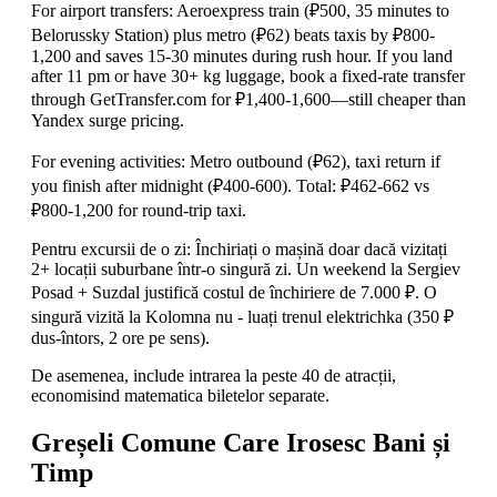
For airport transfers: Aeroexpress train (₽500, 35 minutes to
Belorussky Station) plus metro (₽62) beats taxis by ₽800-
1,200 and saves 15-30 minutes during rush hour. If you land
after 11 pm or have 30+ kg luggage, book a fixed-rate transfer
through GetTransfer.com for ₽1,400-1,600—still cheaper than
Yandex surge pricing.
For evening activities: Metro outbound (₽62), taxi return if
you finish after midnight (₽400-600). Total: ₽462-662 vs
₽800-1,200 for round-trip taxi.
Pentru excursii de o zi: Închiriați o mașină doar dacă vizitați
2+ locații suburbane într-o singură zi. Un weekend la Sergiev
Posad + Suzdal justifică costul de închiriere de 7.000 ₽. O
singură vizită la Kolomna nu - luați trenul elektrichka (350 ₽
dus-întors, 2 ore pe sens).
De asemenea, include intrarea la peste 40 de atracții,
economisind matematica biletelor separate.
Greșeli Comune Care Irosesc Bani și
Timp