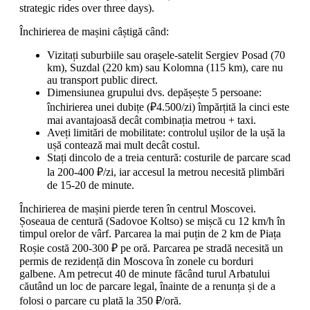
strategic rides over three days).
Închirierea de mașini câștigă când:
Vizitați suburbiile sau orașele-satelit Sergiev Posad (70
km), Suzdal (220 km) sau Kolomna (115 km), care nu
au transport public direct.
Dimensiunea grupului dvs. depășește 5 persoane:
închirierea unei dubițe (₽4.500/zi) împărțită la cinci este
mai avantajoasă decât combinația metrou + taxi.
Aveți limitări de mobilitate: controlul ușilor de la ușă la
ușă contează mai mult decât costul.
Stați dincolo de a treia centură: costurile de parcare scad
la 200-400 ₽/zi, iar accesul la metrou necesită plimbări
de 15-20 de minute.
Închirierea de mașini pierde teren în centrul Moscovei.
Șoseaua de centură (Sadovoe Koltso) se mișcă cu 12 km/h în
timpul orelor de vârf. Parcarea la mai puțin de 2 km de Piața
Roșie costă 200-300 ₽ pe oră. Parcarea pe stradă necesită un
permis de rezidență din Moscova în zonele cu borduri
galbene. Am petrecut 40 de minute făcând turul Arbatului
căutând un loc de parcare legal, înainte de a renunța și de a
folosi o parcare cu plată la 350 ₽/oră.