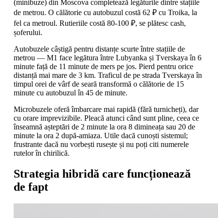
(minibuze) din Moscova completează legăturile dintre stațiile
de metrou. O călătorie cu autobuzul costă 62 ₽ cu Troika, la
fel ca metroul. Rutieriile costă 80-100 ₽, se plătesc cash,
șoferului.
Autobuzele câștigă pentru distanțe scurte între stațiile de
metrou — M1 face legătura între Lubyanka și Tverskaya în 6
minute față de 11 minute de mers pe jos. Pierd pentru orice
distanță mai mare de 3 km. Traficul de pe strada Tverskaya în
timpul orei de vârf de seară transformă o călătorie de 15
minute cu autobuzul în 45 de minute.
Microbuzele oferă îmbarcare mai rapidă (fără turnicheți), dar
cu orare imprevizibile. Pleacă atunci când sunt pline, ceea ce
înseamnă așteptări de 2 minute la ora 8 dimineața sau 20 de
minute la ora 2 după-amiaza. Utile dacă cunoști sistemul;
frustrante dacă nu vorbești rusește și nu poți citi numerele
rutelor în chirilică.
Strategia hibridă care funcționează
de fapt