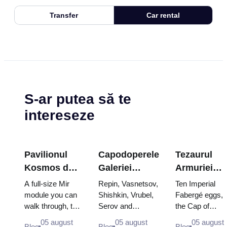
Transfer
Car rental
S-ar putea să te
intereseze
Pavilionul
Capodoperele
Tezaurul
Kosmos de
Galeriei
Armuriei
la VDNKh: în
Tretyakov:
Kremlinului
A full-size Mir
Repin, Vasnetsov,
Ten Imperial
cea mai mare
Picturile
ouăle
module you can
Shishkin, Vrubel,
Fabergé eggs,
walk through, the
Serov and
the Cap of
expoziție
pentru care
Fabergé,
Energia–Buran
Surikov — the
Monomakh, the
spațială a
merită să
tronurile și
05 august
05 august
05 august
Blog
Blog
Blog