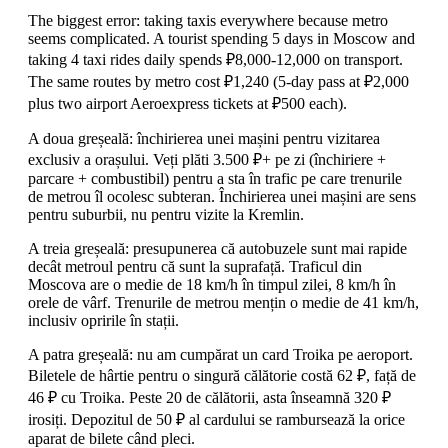
The biggest error: taking taxis everywhere because metro
seems complicated. A tourist spending 5 days in Moscow and
taking 4 taxi rides daily spends ₽8,000-12,000 on transport.
The same routes by metro cost ₽1,240 (5-day pass at ₽2,000
plus two airport Aeroexpress tickets at ₽500 each).
A doua greșeală: închirierea unei mașini pentru vizitarea
exclusiv a orașului. Veți plăti 3.500 ₽+ pe zi (închiriere +
parcare + combustibil) pentru a sta în trafic pe care trenurile
de metrou îl ocolesc subteran. Închirierea unei mașini are sens
pentru suburbii, nu pentru vizite la Kremlin.
A treia greșeală: presupunerea că autobuzele sunt mai rapide
decât metroul pentru că sunt la suprafață. Traficul din
Moscova are o medie de 18 km/h în timpul zilei, 8 km/h în
orele de vârf. Trenurile de metrou mențin o medie de 41 km/h,
inclusiv opririle în stații.
A patra greșeală: nu am cumpărat un card Troika pe aeroport.
Biletele de hârtie pentru o singură călătorie costă 62 ₽, față de
46 ₽ cu Troika. Peste 20 de călătorii, asta înseamnă 320 ₽
irosiți. Depozitul de 50 ₽ al cardului se rambursează la orice
aparat de bilete când pleci.