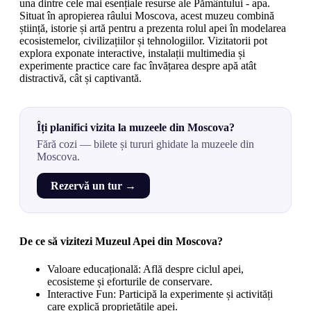
una dintre cele mai esențiale resurse ale Pământului - apa.
Situat în apropierea râului Moscova, acest muzeu combină
știință, istorie și artă pentru a prezenta rolul apei în modelarea
ecosistemelor, civilizațiilor și tehnologiilor. Vizitatorii pot
explora exponate interactive, instalații multimedia și
experimente practice care fac învățarea despre apă atât
distractivă, cât și captivantă.
Îți planifici vizita la muzeele din Moscova?
Fără cozi — bilete și tururi ghidate la muzeele din
Moscova.
Rezervă un tur →
De ce să vizitezi Muzeul Apei din Moscova?
Valoare educațională: Află despre ciclul apei,
ecosisteme și eforturile de conservare.
Interactive Fun: Participă la experimente și activități
care explică proprietățile apei.