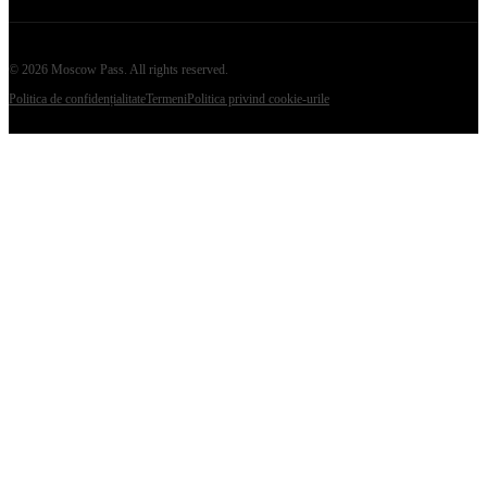
©
2026
Moscow Pass
. All rights reserved.
Politica de confidențialitate
Termeni
Politica privind cookie-urile