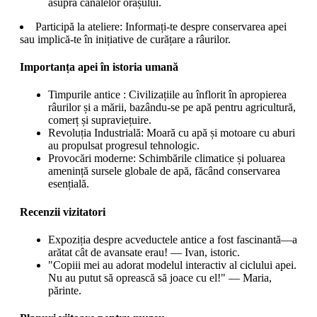
asupra canalelor orașului.
Participă la ateliere: Informați-te despre conservarea apei
sau implică-te în inițiative de curățare a râurilor.
Importanța apei în istoria umană
Timpurile antice : Civilizațiile au înflorit în apropierea
râurilor și a mării, bazându-se pe apă pentru agricultură,
comerț și supraviețuire.
Revoluția Industrială: Moară cu apă și motoare cu aburi
au propulsat progresul tehnologic.
Provocări moderne: Schimbările climatice și poluarea
amenință sursele globale de apă, făcând conservarea
esențială.
Recenzii vizitatori
Expoziția despre acveductele antice a fost fascinantă—a
arătat cât de avansate erau! — Ivan, istoric.
"Copiii mei au adorat modelul interactiv al ciclului apei.
Nu au putut să oprească să joace cu el!" — Maria,
părinte.