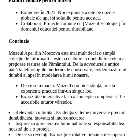
Planuri viitoare pentru muzeu
Extindere în 2025: Noi exponate axate pe crizele
globale ale apei și soluțiile pentru acestea.
Colaborări: Proiecte comune cu [Muzeul Ecologiei] în
domeniul educației pentru durabilitate.
Concluzie
Muzeul Apei din Moscova este mai mult decât o simplă
colecție de informații—este o celebrare a unei dintre cele mai
prețioase resurse ale Pământului. De la acveductele antice
până la tehnologiile moderne de conservare, evidențiază rolul
durabil al apei în modelarea lumii noastre.
De ce se remarcă: Muzeul combină știință, artă și
experiențe practice într-un singur loc.
Expozițiile interactive fac ca concepte complexe să fie
accesibile tuturor vârstelor.
Relevanță culturală : Evidențiază teme universale precum
durabilitatea, inovația și interconectarea.
Inspirează aprecierarea lumii naturale și responsabilitatea
noastră de a o proteja.
De ce să reveniți: Expozițiile rotative prezintă descoperiri