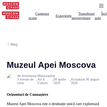
Cumpara
Transferuri
Înch
Experiențe
acum
aeroportuare
auto
Blog
Muzeul Apei Moscova
de Anastasia Maisuradze
3 minute de
Art &
09 aprilie
Actualizat 06 august
•
•
•
citire
Culture
2025
2026
Orizonturi de Cunoaștere
Muzeul Apei Moscova este o destinație unică care explorează