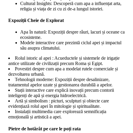
Cultural Insights: Descoperă cum apa a influențat arta,
religia și viața de zi cu zi de-a lungul istoriei.
Expoziții Cheie de Explorat
Apa în natură: Expoziții despre râuri, lacuri și oceane ca
ecosisteme.
Modele interactive care prezintă ciclul apei și impactul
său asupra climatului.
Rolul istoric al apei : Acueductele și sistemele de irigație
antice utilizate de civilizații precum Roma și Egipt.
Povestiri despre cum apa a modelat rutele comerciale și
dezvoltarea urbană.
Tehnologii moderne: Expoziții despre desalinizare,
tratamentul apelor uzate și gestionarea durabilă a apelor.
Stații interactive care explică inovații precum contorii
inteligenți de apă și energia hidroelectrică.
Artă și simbolism : picturi, sculpturi și obiecte care
evidențiază rolul apei în mitologie și spiritualitate.
Instalații multimedia care explorează semnificația
emoțională și artistică a apei.
Pietre de hotărât pe care le poți rata