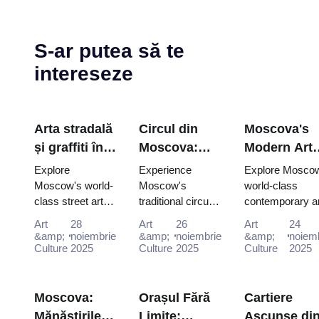
S-ar putea să te
intereseze
Arta stradală
Circul din
Moscova's
și graffiti în
Moscova:
Modern Art
Moscova:
Distracție
Scene: Gale
Explore
Experience
Explore Mosco
Ghid de
tradițională
Contempor
Moscow's world-
Moscow's
world-class
class street art
traditional circus
contemporary ar
cultură
rusă cu pas
cu Moscova
scene for free:
performances
scene for free:
urbană cu
Pass (2025–
Art
28
Art
26
Art
24
Winzavod,
with the Moscow
GES-2 House o
&amp;
noiembrie
&amp;
noiembrie
&amp;
noiem
Moscow
2026)
Flacon, Artplay
Culture
2025
Pass, gaining
Culture
2025
Culture, Garage
Culture
2025
Pass (2025–
and guided tours
easy access to
Museum and
2026)
all included in
iconic venues
Winzavod all inc
Mosco...
and unfor...
Moscova:
Orașul Fără
Cartiere
Mănăstirile
Limite:
Ascunse di