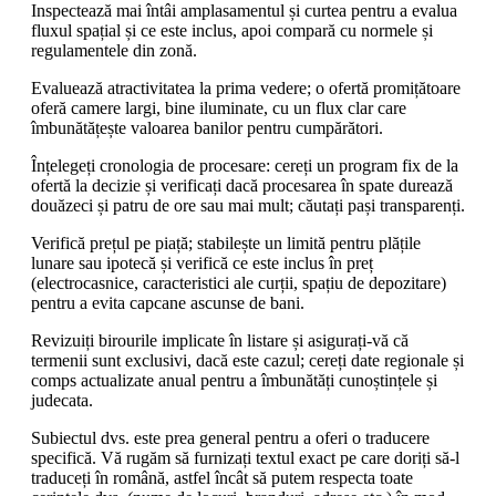
Inspectează mai întâi amplasamentul și curtea pentru a evalua
fluxul spațial și ce este inclus, apoi compară cu normele și
regulamentele din zonă.
Evaluează atractivitatea la prima vedere; o ofertă promițătoare
oferă camere largi, bine iluminate, cu un flux clar care
îmbunătățește valoarea banilor pentru cumpărători.
Înțelegeți cronologia de procesare: cereți un program fix de la
ofertă la decizie și verificați dacă procesarea în spate durează
douăzeci și patru de ore sau mai mult; căutați pași transparenți.
Verifică prețul pe piață; stabilește un limită pentru plățile
lunare sau ipotecă și verifică ce este inclus în preț
(electrocasnice, caracteristici ale curții, spațiu de depozitare)
pentru a evita capcane ascunse de bani.
Revizuiți birourile implicate în listare și asigurați-vă că
termenii sunt exclusivi, dacă este cazul; cereți date regionale și
comps actualizate anual pentru a îmbunătăți cunoștințele și
judecata.
Subiectul dvs. este prea general pentru a oferi o traducere
specifică. Vă rugăm să furnizați textul exact pe care doriți să-l
traduceți în română, astfel încât să putem respecta toate