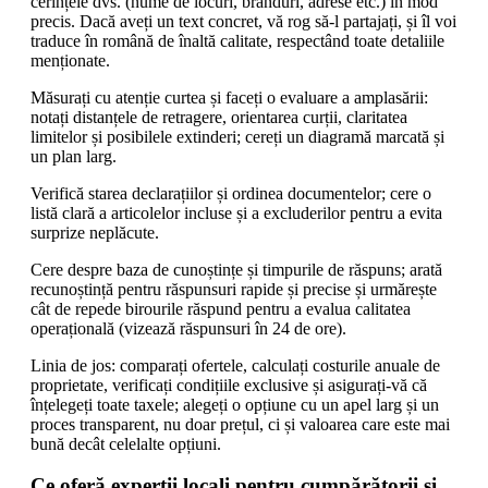
cerințele dvs. (nume de locuri, branduri, adrese etc.) în mod
precis. Dacă aveți un text concret, vă rog să-l partajați, și îl voi
traduce în română de înaltă calitate, respectând toate detaliile
menționate.
Măsurați cu atenție curtea și faceți o evaluare a amplasării:
notați distanțele de retragere, orientarea curții, claritatea
limitelor și posibilele extinderi; cereți un diagramă marcată și
un plan larg.
Verifică starea declarațiilor și ordinea documentelor; cere o
listă clară a articolelor incluse și a excluderilor pentru a evita
surprize neplăcute.
Cere despre baza de cunoștințe și timpurile de răspuns; arată
recunoștință pentru răspunsuri rapide și precise și urmărește
cât de repede birourile răspund pentru a evalua calitatea
operațională (vizează răspunsuri în 24 de ore).
Linia de jos: comparați ofertele, calculați costurile anuale de
proprietate, verificați condițiile exclusive și asigurați-vă că
înțelegeți toate taxele; alegeți o opțiune cu un apel larg și un
proces transparent, nu doar prețul, ci și valoarea care este mai
bună decât celelalte opțiuni.
Ce oferă experții locali pentru cumpărătorii și