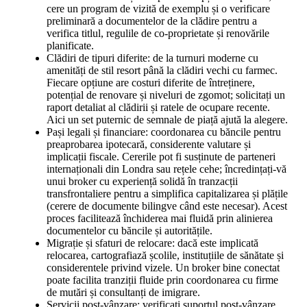
cere un program de vizită de exemplu și o verificare
preliminară a documentelor de la clădire pentru a
verifica titlul, regulile de co-proprietate și renovările
planificate.
Clădiri de tipuri diferite: de la turnuri moderne cu
amenități de stil resort până la clădiri vechi cu farmec.
Fiecare opțiune are costuri diferite de întreținere,
potențial de renovare și niveluri de zgomot; solicitați un
raport detaliat al clădirii și ratele de ocupare recente.
Aici un set puternic de semnale de piață ajută la alegere.
Pași legali și financiare: coordonarea cu băncile pentru
preaprobarea ipotecară, considerente valutare și
implicații fiscale. Cererile pot fi susținute de parteneri
internaționali din Londra sau rețele cehe; încredințați-vă
unui broker cu experiență solidă în tranzacții
transfrontaliere pentru a simplifica capitalizarea și plățile
(cerere de documente bilingve când este necesar). Acest
proces facilitează închiderea mai fluidă prin alinierea
documentelor cu băncile și autoritățile.
Migrație și sfaturi de relocare: dacă este implicată
relocarea, cartografiază școlile, instituțiile de sănătate și
considerentele privind vizele. Un broker bine conectat
poate facilita tranziții fluide prin coordonarea cu firme
de mutări și consultanți de imigrare.
Servicii post-vânzare: verificați suportul post-vânzare,