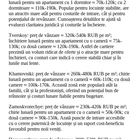
lunară pentru un apartament cu 1 dormitor ≈ 70k-120k; cu 2
dormitoare ≈ 110k-190k. Popular pentru locuințe stabilite, are
un atractiv mare atât pentru costurile de intrare, cât și pentru
potențialul de revânzare. Cunoașterea detaliilor te ajută să
evaluezi claritatea juridică și costurile la încheiere.
Tverskoy: preț de vânzare ≈ 320k-540k RUB pe m²;
închiriere lunară pentru un apartament cu o cameră ≈ 75k-
130k; cu două camere ≈ 120k-190k. Astfel de cartiere
prezintă un volum ridicat de oferte și o atracție mare pentru
închirieri, cu conturi care indică o cerere stabilă chiar și în
lunile mai lente.
Khamovniki: preț de vânzare ≈ 260k-480k RUB pe m²; chirie
lunară pentru un apartament cu o cameră ≈ 60k-110k; cu două
camere ≈ 100k-170k. Această zonă este populară atât la
familii, cât și la profesioniști, oferind un potențial bun de
reînnoire și costuri lunare fiabile pentru bugetare.
Zamoskvorechye: preț de vânzare ≈ 230k-420k RUB pe m²;
chirie lunară pentru un apartament cu o cameră ≈ 50k-90k; cu
două camere ≈ 90k-150k. Arată puncte de intrare accesibile
cu o cerere puternică de locuințe și un raport cost-beneficiu
favorabil pentru noii veniți.