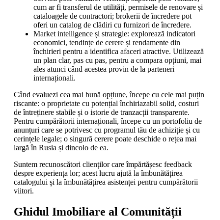
cum ar fi transferul de utilități, permisele de renovare și
cataloagele de contractori; brokerii de încredere pot
oferi un catalog de clădiri cu furnizori de încredere.
Market intelligence și strategie: explorează indicatori
economici, tendințe de cerere și rendamente din
închirieri pentru a identifica afaceri atractive. Utilizează
un plan clar, pas cu pas, pentru a compara opțiuni, mai
ales atunci când acestea provin de la parteneri
internaționali.
Când evaluezi cea mai bună opțiune, începe cu cele mai puțin
riscante: o proprietate cu potențial închiriazabil solid, costuri
de întreținere stabile și o istorie de tranzacții transparente.
Pentru cumpărătorii internaționali, începe cu un portofoliu de
anunțuri care se potrivesc cu programul tău de achiziție și cu
cerințele legale; o singură cerere poate deschide o rețea mai
largă în Rusia și dincolo de ea.
Suntem recunoscători clienților care împărtășesc feedback
despre experiența lor; acest lucru ajută la îmbunătățirea
catalogului și la îmbunătățirea asistenței pentru cumpărătorii
viitori.
Ghidul Imobiliare al Comunității