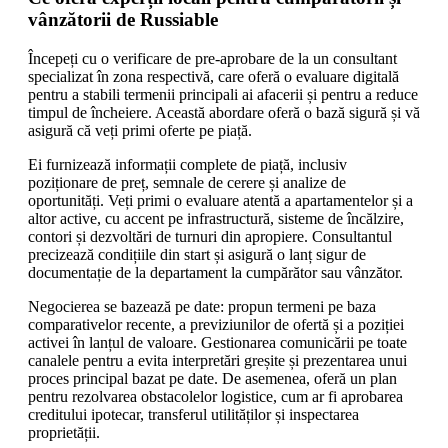
vânzătorii de Russiable
Începeți cu o verificare de pre-aprobare de la un consultant
specializat în zona respectivă, care oferă o evaluare digitală
pentru a stabili termenii principali ai afacerii și pentru a reduce
timpul de încheiere. Această abordare oferă o bază sigură și vă
asigură că veți primi oferte pe piață.
Ei furnizează informații complete de piață, inclusiv
poziționare de preț, semnale de cerere și analize de
oportunități. Veți primi o evaluare atentă a apartamentelor și a
altor active, cu accent pe infrastructură, sisteme de încălzire,
contori și dezvoltări de turnuri din apropiere. Consultantul
precizează condițiile din start și asigură o lanț sigur de
documentație de la departament la cumpărător sau vânzător.
Negocierea se bazează pe date: propun termeni pe baza
comparativelor recente, a previziunilor de ofertă și a poziției
activei în lanțul de valoare. Gestionarea comunicării pe toate
canalele pentru a evita interpretări greșite și prezentarea unui
proces principal bazat pe date. De asemenea, oferă un plan
pentru rezolvarea obstacolelor logistice, cum ar fi aprobarea
creditului ipotecar, transferul utilităților și inspectarea
proprietății.