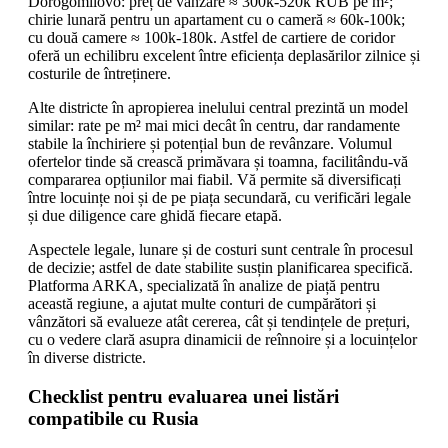
Dorogomilovo: preț de vânzare ≈ 300k-520k RUB pe m²;
chirie lunară pentru un apartament cu o cameră ≈ 60k-100k;
cu două camere ≈ 100k-180k. Astfel de cartiere de coridor
oferă un echilibru excelent între eficiența deplasărilor zilnice și
costurile de întreținere.
Alte districte în apropierea inelului central prezintă un model
similar: rate pe m² mai mici decât în centru, dar randamente
stabile la închiriere și potențial bun de revânzare. Volumul
ofertelor tinde să crească primăvara și toamna, facilitându-vă
compararea opțiunilor mai fiabil. Vă permite să diversificați
între locuințe noi și de pe piața secundară, cu verificări legale
și due diligence care ghidă fiecare etapă.
Aspectele legale, lunare și de costuri sunt centrale în procesul
de decizie; astfel de date stabilite susțin planificarea specifică.
Platforma ARKA, specializată în analize de piață pentru
această regiune, a ajutat multe conturi de cumpărători și
vânzători să evalueze atât cererea, cât și tendințele de prețuri,
cu o vedere clară asupra dinamicii de reînnoire și a locuințelor
în diverse districte.
Checklist pentru evaluarea unei listări
compatibile cu Rusia