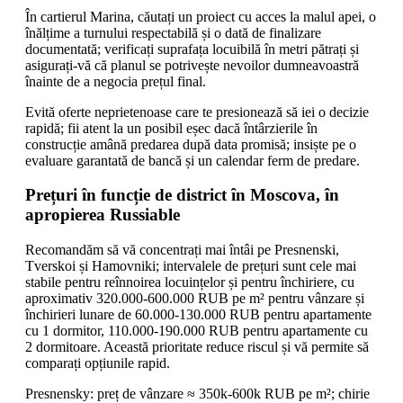
În cartierul Marina, căutați un proiect cu acces la malul apei, o
înălțime a turnului respectabilă și o dată de finalizare
documentată; verificați suprafața locuibilă în metri pătrați și
asigurați-vă că planul se potrivește nevoilor dumneavoastră
înainte de a negocia prețul final.
Evită oferte neprietenoase care te presionează să iei o decizie
rapidă; fii atent la un posibil eșec dacă întârzierile în
construcție amână predarea după data promisă; insiște pe o
evaluare garantată de bancă și un calendar ferm de predare.
Prețuri în funcție de district în Moscova, în
apropierea Russiable
Recomandăm să vă concentrați mai întâi pe Presnenski,
Tverskoi și Hamovniki; intervalele de prețuri sunt cele mai
stabile pentru reînnoirea locuințelor și pentru închiriere, cu
aproximativ 320.000-600.000 RUB pe m² pentru vânzare și
închirieri lunare de 60.000-130.000 RUB pentru apartamente
cu 1 dormitor, 110.000-190.000 RUB pentru apartamente cu
2 dormitoare. Această prioritate reduce riscul și vă permite să
comparați opțiunile rapid.
Presnensky: preț de vânzare ≈ 350k-600k RUB pe m²; chirie