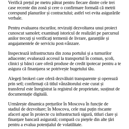
Verifică prețul pe metru pătrat pentru fiecare dintre cele trei
case recente din zonă și cere o confirmare formală că metrii
corespund planurilor și contractului; astfel vei evita asigurările
verbale.
Pentru evaluarea riscurilor, revizuiți dezvoltarea unui proiect
cunoscut samolet; examinați istoricul de realizări pe parcursul
anilor trecuți și verificați termenii de livrare, garanțiile și
angajamentele de serviciu post-vânzare.
Inspectează infrastructura din zona portului și a turnurilor
adiacente; evaluează accesul la transportul în comun, școli,
clinici și bănci care oferă produse de credit ipotecar pentru a te
asigura că finanțarea se potrivește bugetului tău.
Alegeți brokeri care oferă dezvăluiri transparente și operează
prin setl; confirmați că titlul vânzătorului este curat și
transferul este înregistrat la registrul de proprietate, susținut de
documentație digitală.
Urmărește dinamica prețurilor în Moscova în funcție de
stadiul de dezvoltare; în Moscova, cele mai puțin riscante
afaceri apar în proiecte cu infrastructură sigură, titluri clare și
finanțare bancară asigurată; compară cu piețele din alte țări
pentru a evalua potențialul de volatilitate.