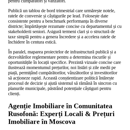
pentru cumpărători și vânzători.
Publică un tablou de bord trimestrial care urmărește notele,
ratele de conversie și câștigurile pe lead. Folosește date
consistente pentru a benchmark performanța în diverse
districte; împărtășește rezumate concise cu departamentul și cu
stakeholderii seniori. Asigură termeni clari și o structură de
taxe simplă pentru a genera încredere și a accelera ratele de
închidere în centura estică.
În paralel, maparea proiectelor de infrastructură publică și a
dezvoltărilor reglementare pentru a determina riscurile și
oportunitățile în locații specifice. Prezintă vizuale concise care
ilustrează momentumul prețurilor, noi listări și zile medii pe
piață, permițând cumpărătorilor, vânzătorilor și investitorilor
să acționeze rapid. Această conștientizare politică întărește
procesul de decizie și ajută sistemul să rămână în sincron cu
planurile municipale, păstrând potențiale câștiguri pentru
clienți.
Agenție Imobiliare în Comunitatea
Rusofonă: Experți Locali & Prețuri
Imobiliare în Moscova