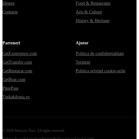
Despre
Food & Restaurants
Contacte
Arts & Culture
History & Heritage
Parteneri
Ajutor
GetExperience.com
Politica de confidențialitate
GetTransfer.com
Termeni
GetRentacar.com
Politica privind cookie-urile
GetBoat.com
PiterPass
Tutkakdoma.ru
©
2026
Moscow Pass
. All rights reserved.
Politica de confidențialitate
Termeni
Politica privind cookie-urile