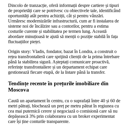
Dincolo de tranzacție, oferă informații despre cartiere și tipuri
de proprietăți care se potrivesc cu obiectivele tale, identificând
oportunități atât pentru achiziții, cât și pentru vânzări.
Urmăresc modernizările infrastructurii, cum ar fi instalarea de
sisteme noi de încălzire sau a contorilor, pentru a estima
costurile curente și stabilitatea pe termen lung. Această
abordare minuțioasă te ajută să menții o poziție stabilă în fața
fluctuațiilor pieței.
Origin story: Vladis, fondator, bazat în Londra, a construit o
rețea transfrontalieră care sprijină clienții de la prima întrebare
până la stabilirea sigură. Așteptați comunicare proactivă,
referințe transfrontaliere și un departament echipat care
gestionează fiecare etapă, de la listare până la transfer.
Tendințe recente în prețurile imobiliare din
Moscova
Caută un apartament în centru, cu o suprafață între 40 și 60 de
metri pătrați, blochează un preț pe metru pătrat în regiunea cu
cea mai puternică cerere și negociază o comisionă care să nu
depășească 3% prin colaborarea cu un broker experimentat
care își ține conturile transparente.