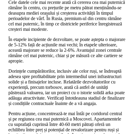
Cele datele cele mai recente arată că cererea cea mai puternică
rămâne în centru, cu prețurile pe metru pătrat menținându-se
deasupra mediei orașului și creșterea activității în timpul
perioadelor de vârf. În Rusia, premium-ul din centru rămâne
cel mai puternic, în timp ce districtele periferice înregistrează
creșteri mai modeste.
În etapele incipiente de dezvoltare, se poate aștepta o majorare
de 5-12% față de acțiunile mai vechi; în etapele ulterioare,
această majorare se reduce la 2-6%. Avantajul zonei centrale
rămâne cel mai puternic, chiar și pe măsură ce alte cartiere se
apropie.
Dorințele cumpărătorilor, inclusiv ale celor ruși, se îndreaptă
adesea spre profitabilitate prin intermediul unei infrastructuri
solide și a finisajelor incluse. Relatările dezvoltatorilor cu
experiență, precum torbosov, arată că astfel de unități
păstrează valoarea, iar un proiect cu o istorie solidă arka poate
adăuga atractivitate. Verificați întotdeauna stadiul de finalizare
și condițiile contractuale înainte de a vă angaja.
Pentru acțiune, concentrează-te mai întâi pe coridorul central
și pe regiunea cea mai puternică a Moscovei. Apartamentele
cu suprafață cuprinsă între 40-60 metri pătrați oferă un
echilibru între preț și potențial de revalorizare pentru ruși și