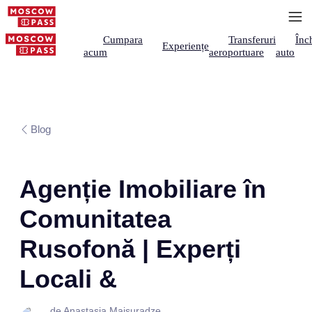
Cumpara
Transferuri
Înch
Experiențe
acum
aeroportuare
auto
Blog
Agenție Imobiliare în
Comunitatea
Rusofonă | Experți
Locali &
de Anastasia Maisuradze