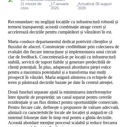
11 minute de
17 ianuarie
Actualizat 06 august
•
•
citire
2026
2026
Recomandare: nu neglijați locațiile cu infrastructură robustă și
termeni transparenți; această combinație atrage cereri și
accelerează deciziile pentru cumpărători și vânzători în est.
Maria conduce departamentul dedicat potrivirii clienților și
fluxului de afaceri. Construiește credibilitate prin colectarea de
evaluări din fiecare interacțiune și implementarea unui circuit
clar de feedback. Concentrează-te pe locații cu infrastructură
stabilă, servicii de suport fiabile și generare predecibilă de
clienți potențiali. În plus, adaptează abordarea pieței estice
pentru a maximiza potențialul și a transforma mai mulți
prospecti în vânzări. Maria asigură alinierea cu echipele de
teren și păstrează deciziile bazate pe date în centrul atenției.
Două funeluri separate ajută la minimizarea interferențelor
între tipurile de proprietăți: un canal separat pentru cererile
rezidențiale și un flux distinct pentru oportunitățile comerciale.
Pentru fiecare cale, definește o propunere de valoare adecvată,
aliniază cu caracteristicile locale ale locației și asigură-te că
sistemul folosește date în timp real pentru a ghida deciziile.
Această abordare menține procesul scalabil și reduce frecarea