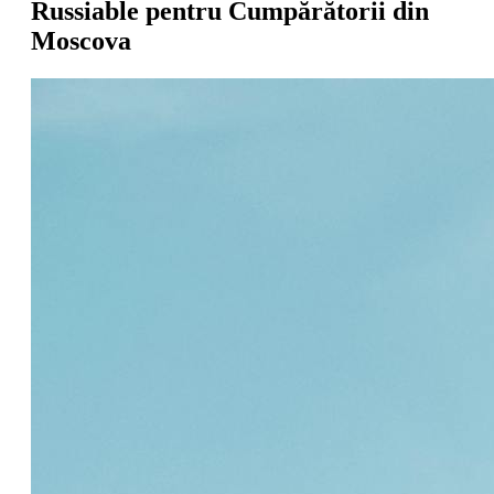
Russiable pentru Cumpărătorii din
Moscova