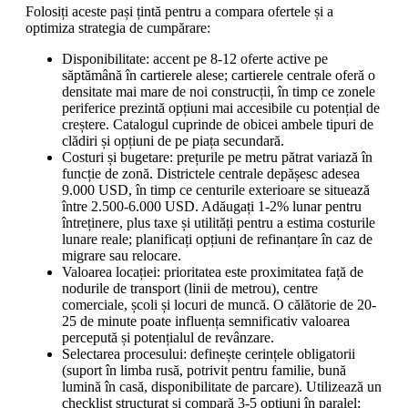
Folosiți aceste pași țintă pentru a compara ofertele și a
optimiza strategia de cumpărare:
Disponibilitate: accent pe 8-12 oferte active pe
săptămână în cartierele alese; cartierele centrale oferă o
densitate mai mare de noi construcții, în timp ce zonele
periferice prezintă opțiuni mai accesibile cu potențial de
creștere. Catalogul cuprinde de obicei ambele tipuri de
clădiri și opțiuni de pe piața secundară.
Costuri și bugetare: prețurile pe metru pătrat variază în
funcție de zonă. Districtele centrale depășesc adesea
9.000 USD, în timp ce centurile exterioare se situează
între 2.500-6.000 USD. Adăugați 1-2% lunar pentru
întreținere, plus taxe și utilități pentru a estima costurile
lunare reale; planificați opțiuni de refinanțare în caz de
migrare sau relocare.
Valoarea locației: prioritatea este proximitatea față de
nodurile de transport (linii de metrou), centre
comerciale, școli și locuri de muncă. O călătorie de 20-
25 de minute poate influența semnificativ valoarea
percepută și potențialul de revânzare.
Selectarea procesului: definește cerințele obligatorii
(suport în limba rusă, potrivit pentru familie, bună
lumină în casă, disponibilitate de parcare). Utilizează un
checklist structurat și compară 3-5 opțiuni în paralel;