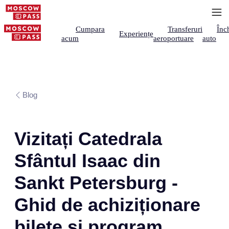
Cumpara
Transferuri
Înch
Experiențe
acum
aeroportuare
auto
Blog
Vizitați Catedrala
Sfântul Isaac din
Sankt Petersburg -
Ghid de achiziționare
bilete și program