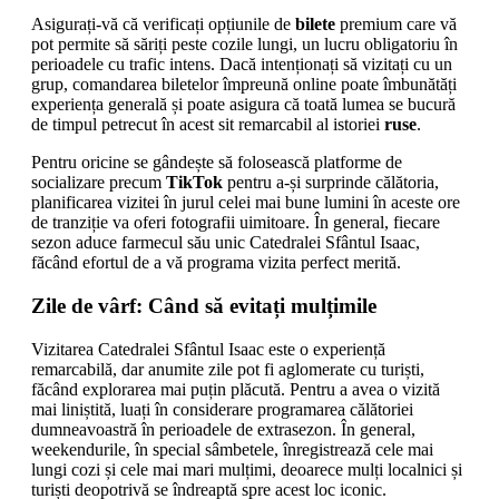
Asigurați-vă că verificați opțiunile de
bilete
premium care vă
pot permite să săriți peste cozile lungi, un lucru obligatoriu în
perioadele cu trafic intens. Dacă intenționați să vizitați cu un
grup, comandarea biletelor împreună online poate îmbunătăți
experiența generală și poate asigura că toată lumea se bucură
de timpul petrecut în acest sit remarcabil al istoriei
ruse
.
Pentru oricine se gândește să folosească platforme de
socializare precum
TikTok
pentru a-și surprinde călătoria,
planificarea vizitei în jurul celei mai bune lumini în aceste ore
de tranziție va oferi fotografii uimitoare. În general, fiecare
sezon aduce farmecul său unic Catedralei Sfântul Isaac,
făcând efortul de a vă programa vizita perfect merită.
Zile de vârf: Când să evitați mulțimile
Vizitarea Catedralei Sfântul Isaac este o experiență
remarcabilă, dar anumite zile pot fi aglomerate cu turiști,
făcând explorarea mai puțin plăcută. Pentru a avea o vizită
mai liniștită, luați în considerare programarea călătoriei
dumneavoastră în perioadele de extrasezon. În general,
weekendurile, în special sâmbetele, înregistrează cele mai
lungi cozi și cele mai mari mulțimi, deoarece mulți localnici și
turiști deopotrivă se îndreaptă spre acest loc iconic.