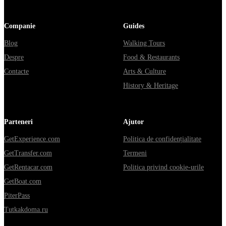
Companie
Guides
Blog
Walking Tours
Despre
Food & Restaurants
Contacte
Arts & Culture
History & Heritage
Parteneri
Ajutor
GetExperience.com
Politica de confidențialitate
GetTransfer.com
Termeni
GetRentacar.com
Politica privind cookie-urile
GetBoat.com
PiterPass
Tutkakdoma.ru