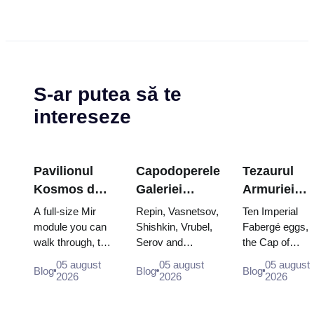
S-ar putea să te
intereseze
Pavilionul
Capodoperele
Tezaurul
Kosmos de
Galeriei
Armuriei
la VDNKh: în
Tretyakov:
Kremlinului
A full-size Mir
Repin, Vasnetsov,
Ten Imperial
cea mai mare
Picturile
ouăle
module you can
Shishkin, Vrubel,
Fabergé eggs,
walk through, the
Serov and
the Cap of
expoziție
pentru care
Fabergé,
Energia–Buran
Surikov — the
Monomakh, the
spațială a
merită să
tronurile și
05 august
05 august
05 august
Blog
Blog
Blog
model, scorched
works that stop
double throne o
2026
2026
2026
Rusiei
planificați
hainele de
descent
people, where
two boy tsars
încoronare
capsules and
they hang, and
and the