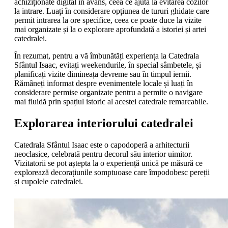
achiziționate digital în avans, ceea ce ajută la evitarea cozilor
la intrare. Luați în considerare opțiunea de tururi ghidate care
permit intrarea la ore specifice, ceea ce poate duce la vizite
mai organizate și la o explorare aprofundată a istoriei și artei
catedralei.
În rezumat, pentru a vă îmbunătăți experiența la Catedrala
Sfântul Isaac, evitați weekendurile, în special sâmbetele, și
planificați vizite dimineața devreme sau în timpul iernii.
Rămâneți informat despre evenimentele locale și luați în
considerare permise organizate pentru a permite o navigare
mai fluidă prin spațiul istoric al acestei catedrale remarcabile.
Explorarea interiorului catedralei
Catedrala Sfântul Isaac este o capodoperă a arhitecturii
neoclasice, celebrată pentru decorul său interior uimitor.
Vizitatorii se pot aștepta la o experiență unică pe măsură ce
explorează decorațiunile somptuoase care împodobesc pereții
și cupolele catedralei.