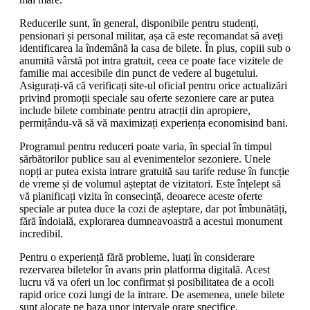
Reducerile sunt, în general, disponibile pentru studenți,
pensionari și personal militar, așa că este recomandat să aveți
identificarea la îndemână la casa de bilete. În plus, copiii sub o
anumită vârstă pot intra gratuit, ceea ce poate face vizitele de
familie mai accesibile din punct de vedere al bugetului.
Asigurați-vă că verificați site-ul oficial pentru orice actualizări
privind promoții speciale sau oferte sezoniere care ar putea
include bilete combinate pentru atracții din apropiere,
permițându-vă să vă maximizați experiența economisind bani.
Programul pentru reduceri poate varia, în special în timpul
sărbătorilor publice sau al evenimentelor sezoniere. Unele
nopți ar putea exista intrare gratuită sau tarife reduse în funcție
de vreme și de volumul așteptat de vizitatori. Este înțelept să
vă planificați vizita în consecință, deoarece aceste oferte
speciale ar putea duce la cozi de așteptare, dar pot îmbunătăți,
fără îndoială, explorarea dumneavoastră a acestui monument
incredibil.
Pentru o experiență fără probleme, luați în considerare
rezervarea biletelor în avans prin platforma digitală. Acest
lucru vă va oferi un loc confirmat și posibilitatea de a ocoli
rapid orice cozi lungi de la intrare. De asemenea, unele bilete
sunt alocate pe baza unor intervale orare specifice,