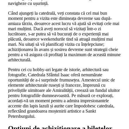
navigheze cu ușurință.
Când ajungeți la catedrală, veți constata că cel mai bun
moment pentru a vizita este dimineața devreme sau după-
amiaza târziu, deoarece acest lucru vă ajută să evitați cele mai
mari mulțimi. Dacă aveți norocul să vizitați într-o zi
lucrătoare, s-ar putea să vă bucurați de o experiență mai
plăcută, deoarece weekendurile tind să atragă mulțimi mai
mari. Nu uitați să vă planificați vizita cu înțelepciune;
achiziționarea în avans și sosirea devreme sunt strategii cheie
pentru a vă asigura că profitați la maximum de această minune
arhitecturală.
Pentru cei cu hobby-uri legate de istorie, arhitectură sau
fotografie, Catedrala Sfântul Isaac oferă nenumărate
oportunități de a-i surprinde frumusețea. Amestecul unic de
elemente arhitecturale rusești și franceze, împreună cu
priveliștile uimitoare ale Amiralității, creează un fundal uluitor
pentru fotografiile dumneavoastră. Pe măsură ce explorați,
acordați-vă un moment pentru a admira impresionantele
accente din lapis lazuli și aurite care împodobesc catedrala,
reflectând grandoarea moștenirii artistice a Sankt
Petersburgului.
Opțiuni de achiziționare a biletelor