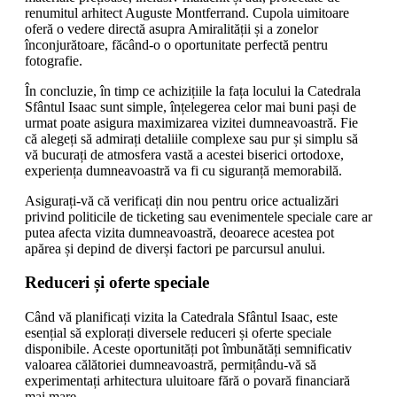
renumitul arhitect Auguste Montferrand. Cupola uimitoare
oferă o vedere directă asupra Amiralității și a zonelor
înconjurătoare, făcând-o o oportunitate perfectă pentru
fotografie.
În concluzie, în timp ce achizițiile la fața locului la Catedrala
Sfântul Isaac sunt simple, înțelegerea celor mai buni pași de
urmat poate asigura maximizarea vizitei dumneavoastră. Fie
că alegeți să admirați detaliile complexe sau pur și simplu să
vă bucurați de atmosfera vastă a acestei biserici ortodoxe,
experiența dumneavoastră va fi cu siguranță memorabilă.
Asigurați-vă că verificați din nou pentru orice actualizări
privind politicile de ticketing sau evenimentele speciale care ar
putea afecta vizita dumneavoastră, deoarece acestea pot
apărea și depind de diverși factori pe parcursul anului.
Reduceri și oferte speciale
Când vă planificați vizita la Catedrala Sfântul Isaac, este
esențial să explorați diversele reduceri și oferte speciale
disponibile. Aceste oportunități pot îmbunătăți semnificativ
valoarea călătoriei dumneavoastră, permițându-vă să
experimentați arhitectura uluitoare fără o povară financiară
mai mare.