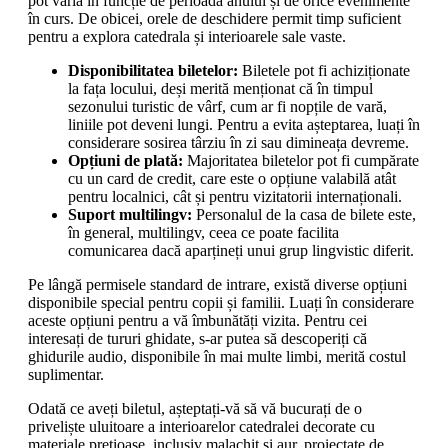
pot varia în funcție de perioada anului și de orice evenimente
în curs. De obicei, orele de deschidere permit timp suficient
pentru a explora catedrala și interioarele sale vaste.
Disponibilitatea biletelor:
Biletele pot fi achiziționate
la fața locului, deși merită menționat că în timpul
sezonului turistic de vârf, cum ar fi nopțile de vară,
liniile pot deveni lungi. Pentru a evita așteptarea, luați în
considerare sosirea târziu în zi sau dimineața devreme.
Opțiuni de plată:
Majoritatea biletelor pot fi cumpărate
cu un card de credit, care este o opțiune valabilă atât
pentru localnici, cât și pentru vizitatorii internaționali.
Suport multilingv:
Personalul de la casa de bilete este,
în general, multilingv, ceea ce poate facilita
comunicarea dacă aparțineți unui grup lingvistic diferit.
Pe lângă permisele standard de intrare, există diverse opțiuni
disponibile special pentru copii și familii. Luați în considerare
aceste opțiuni pentru a vă îmbunătăți vizita. Pentru cei
interesați de tururi ghidate, s-ar putea să descoperiți că
ghidurile audio, disponibile în mai multe limbi, merită costul
suplimentar.
Odată ce aveți biletul, așteptați-vă să vă bucurați de o
priveliște uluitoare a interioarelor catedralei decorate cu
materiale prețioase, inclusiv malachit și aur, proiectate de