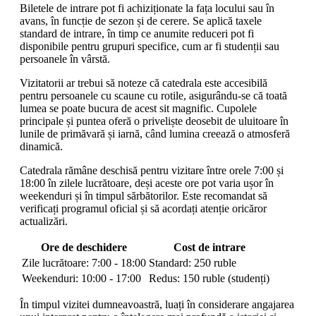
Biletele de intrare pot fi achiziționate la fața locului sau în
avans, în funcție de sezon și de cerere. Se aplică taxele
standard de intrare, în timp ce anumite reduceri pot fi
disponibile pentru grupuri specifice, cum ar fi studenții sau
persoanele în vârstă.
Vizitatorii ar trebui să noteze că catedrala este accesibilă
pentru persoanele cu scaune cu rotile, asigurându-se că toată
lumea se poate bucura de acest sit magnific. Cupolele
principale și puntea oferă o priveliște deosebit de uluitoare în
lunile de primăvară și iarnă, când lumina creează o atmosferă
dinamică.
Catedrala rămâne deschisă pentru vizitare între orele 7:00 și
18:00 în zilele lucrătoare, deși aceste ore pot varia ușor în
weekenduri și în timpul sărbătorilor. Este recomandat să
verificați programul oficial și să acordați atenție oricăror
actualizări.
Ore de deschidere
Cost de intrare
Zile lucrătoare: 7:00 - 18:00
Standard: 250 ruble
Weekenduri: 10:00 - 17:00
Redus: 150 ruble (studenți)
În timpul vizitei dumneavoastră, luați în considerare angajarea