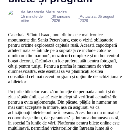
de Anastasia Maisuradze
16 minute de
30 ianuarie
Actualizat 06 august
•
•
citire
2026
2026
Catedrala Sfântul Isaac, unul dintre cele mai iconice
monumente din Sankt Petersburg, este o vizită obligatorie
pentru oricine explorează capitala rusă. Această capodoperă
arhitecturală se întinde pe o suprafață ce include coloane
uimitoare din marmură, mozaicuri complexe și un hol central
bogat decorat, făcând-o un loc preferat atât pentru fotografi,
cât și pentru turiști. Pentru a profita la maximum de vizita
dumneavoastră, este esențial să vă planificați sosirea
consultând cel mai recent program și opțiunile de achiziționare
a biletelor.
Prețurile biletelor variază în funcție de perioada anului și de
ziua săptămânii, așa că este înțelept să verificați actualizările
pentru a evita aglomerația. Din păcate, plățile în numerar nu
mai sunt acceptate la intrare, așa că asigurați-vă că
achiziționați biletele online în avans. Acest lucru nu numai că
economisește timp, dar garantează și intrarea dumneavoastră,
în special în lunile de vârf. Platforma pentru bilete online este
multilingvă, permițând vizitatorilor din întreaga lume să o