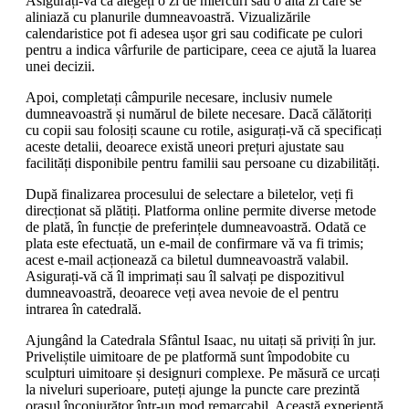
Asigurați-vă că alegeți o zi de miercuri sau o altă zi care se
aliniază cu planurile dumneavoastră. Vizualizările
calendaristice pot fi adesea ușor gri sau codificate pe culori
pentru a indica vârfurile de participare, ceea ce ajută la luarea
unei decizii.
Apoi, completați câmpurile necesare, inclusiv numele
dumneavoastră și numărul de bilete necesare. Dacă călătoriți
cu copii sau folosiți scaune cu rotile, asigurați-vă că specificați
aceste detalii, deoarece există uneori prețuri ajustate sau
facilități disponibile pentru familii sau persoane cu dizabilități.
După finalizarea procesului de selectare a biletelor, veți fi
direcționat să plătiți. Platforma online permite diverse metode
de plată, în funcție de preferințele dumneavoastră. Odată ce
plata este efectuată, un e-mail de confirmare vă va fi trimis;
acest e-mail acționează ca biletul dumneavoastră valabil.
Asigurați-vă că îl imprimați sau îl salvați pe dispozitivul
dumneavoastră, deoarece veți avea nevoie de el pentru
intrarea în catedrală.
Ajungând la Catedrala Sfântul Isaac, nu uitați să priviți în jur.
Priveliștile uimitoare de pe platformă sunt împodobite cu
sculpturi uimitoare și designuri complexe. Pe măsură ce urcați
la niveluri superioare, puteți ajunge la puncte care prezintă
orașul înconjurător într-un mod remarcabil. Această experiență