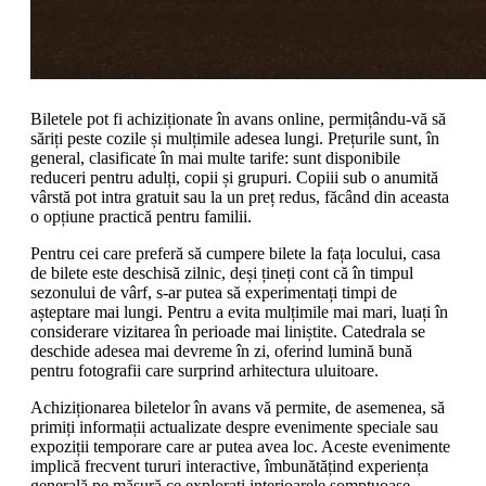
Biletele pot fi achiziționate în avans online, permițându-vă să
săriți peste cozile și mulțimile adesea lungi. Prețurile sunt, în
general, clasificate în mai multe tarife: sunt disponibile
reduceri pentru adulți, copii și grupuri. Copiii sub o anumită
vârstă pot intra gratuit sau la un preț redus, făcând din aceasta
o opțiune practică pentru familii.
Pentru cei care preferă să cumpere bilete la fața locului, casa
de bilete este deschisă zilnic, deși țineți cont că în timpul
sezonului de vârf, s-ar putea să experimentați timpi de
așteptare mai lungi. Pentru a evita mulțimile mai mari, luați în
considerare vizitarea în perioade mai liniștite. Catedrala se
deschide adesea mai devreme în zi, oferind lumină bună
pentru fotografii care surprind arhitectura uluitoare.
Achiziționarea biletelor în avans vă permite, de asemenea, să
primiți informații actualizate despre evenimente speciale sau
expoziții temporare care ar putea avea loc. Aceste evenimente
implică frecvent tururi interactive, îmbunătățind experiența
generală pe măsură ce explorați interioarele somptuoase