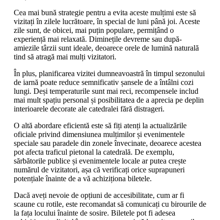
Cea mai bună strategie pentru a evita aceste mulțimi este să
vizitați în zilele lucrătoare, în special de luni până joi. Aceste
zile sunt, de obicei, mai puțin populare, permițând o
experiență mai relaxată. Diminețile devreme sau după-
amiezile târzii sunt ideale, deoarece orele de lumină naturală
tind să atragă mai mulți vizitatori.
În plus, planificarea vizitei dumneavoastră în timpul sezonului
de iarnă poate reduce semnificativ șansele de a întâlni cozi
lungi. Deși temperaturile sunt mai reci, recompensele includ
mai mult spațiu personal și posibilitatea de a aprecia pe deplin
interioarele decorate ale catedralei fără distrageri.
O altă abordare eficientă este să fiți atenți la actualizările
oficiale privind dimensiunea mulțimilor și evenimentele
speciale sau paradele din zonele învecinate, deoarece acestea
pot afecta traficul pietonal la catedrală. De exemplu,
sărbătorile publice și evenimentele locale ar putea crește
numărul de vizitatori, așa că verificați orice suprapuneri
potențiale înainte de a vă achiziționa biletele.
Dacă aveți nevoie de opțiuni de accesibilitate, cum ar fi
scaune cu rotile, este recomandat să comunicați cu birourile de
la fața locului înainte de sosire. Biletele pot fi adesea