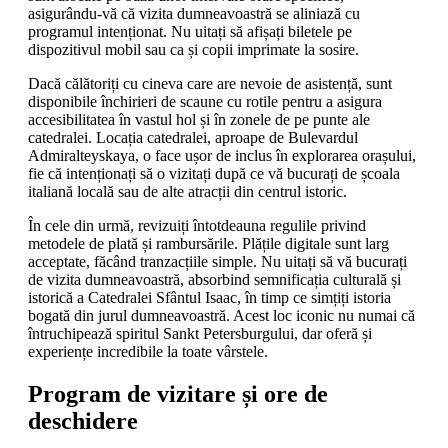
asigurându-vă că vizita dumneavoastră se aliniază cu
programul intenționat. Nu uitați să afișați biletele pe
dispozitivul mobil sau ca și copii imprimate la sosire.
Dacă călătoriți cu cineva care are nevoie de asistență, sunt
disponibile închirieri de scaune cu rotile pentru a asigura
accesibilitatea în vastul hol și în zonele de pe punte ale
catedralei. Locația catedralei, aproape de Bulevardul
Admiralteyskaya, o face ușor de inclus în explorarea orașului,
fie că intenționați să o vizitați după ce vă bucurați de școala
italiană locală sau de alte atracții din centrul istoric.
În cele din urmă, revizuiți întotdeauna regulile privind
metodele de plată și rambursările. Plățile digitale sunt larg
acceptate, făcând tranzacțiile simple. Nu uitați să vă bucurați
de vizita dumneavoastră, absorbind semnificația culturală și
istorică a Catedralei Sfântul Isaac, în timp ce simțiți istoria
bogată din jurul dumneavoastră. Acest loc iconic nu numai că
întruchipează spiritul Sankt Petersburgului, dar oferă și
experiențe incredibile la toate vârstele.
Program de vizitare și ore de
deschidere