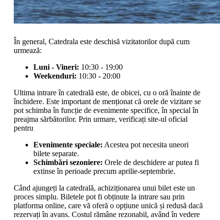
În general, Catedrala este deschisă vizitatorilor după cum
urmează:
Luni - Vineri:
10:30 - 19:00
Weekenduri:
10:30 - 20:00
Ultima intrare în catedrală este, de obicei, cu o oră înainte de
închidere. Este important de menționat că orele de vizitare se
pot schimba în funcție de evenimente specifice, în special în
preajma sărbătorilor. Prin urmare, verificați site-ul oficial
pentru
Evenimente speciale:
Acestea pot necesita uneori
bilete separate.
Schimbări sezoniere:
Orele de deschidere ar putea fi
extinse în perioade precum aprilie-septembrie.
Când ajungeți la catedrală, achiziționarea unui bilet este un
proces simplu. Biletele pot fi obținute la intrare sau prin
platforma online, care vă oferă o opțiune unică și redusă dacă
rezervați în avans. Costul rămâne rezonabil, având în vedere