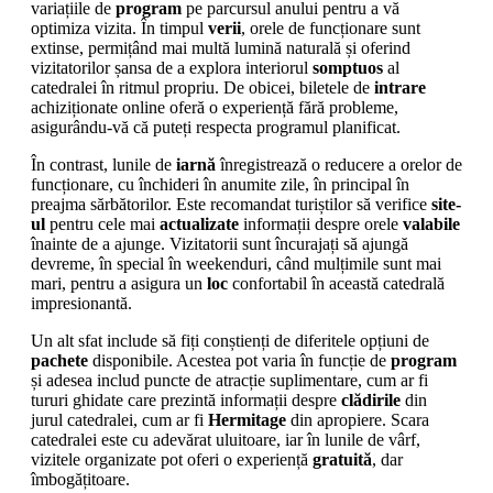
variațiile de
program
pe parcursul anului pentru a vă
optimiza vizita. În timpul
verii
, orele de funcționare sunt
extinse, permițând mai multă lumină naturală și oferind
vizitatorilor șansa de a explora interiorul
somptuos
al
catedralei în ritmul propriu. De obicei, biletele de
intrare
achiziționate online oferă o experiență fără probleme,
asigurându-vă că puteți respecta programul planificat.
În contrast, lunile de
iarnă
înregistrează o reducere a orelor de
funcționare, cu închideri în anumite zile, în principal în
preajma sărbătorilor. Este recomandat turiștilor să verifice
site-
ul
pentru cele mai
actualizate
informații despre orele
valabile
înainte de a ajunge. Vizitatorii sunt încurajați să ajungă
devreme, în special în weekenduri, când mulțimile sunt mai
mari, pentru a asigura un
loc
confortabil în această catedrală
impresionantă.
Un alt sfat include să fiți conștienți de diferitele opțiuni de
pachete
disponibile. Acestea pot varia în funcție de
program
și adesea includ puncte de atracție suplimentare, cum ar fi
tururi ghidate care prezintă informații despre
clădirile
din
jurul catedralei, cum ar fi
Hermitage
din apropiere. Scara
catedralei este cu adevărat uluitoare, iar în lunile de vârf,
vizitele organizate pot oferi o experiență
gratuită
, dar
îmbogățitoare.