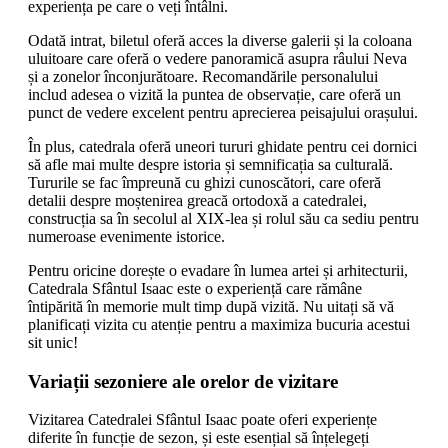
experiența pe care o veți întâlni.
Odată intrat, biletul oferă acces la diverse galerii și la coloana
uluitoare care oferă o vedere panoramică asupra râului Neva
și a zonelor înconjurătoare. Recomandările personalului
includ adesea o vizită la puntea de observație, care oferă un
punct de vedere excelent pentru aprecierea peisajului orașului.
În plus, catedrala oferă uneori tururi ghidate pentru cei dornici
să afle mai multe despre istoria și semnificația sa culturală.
Tururile se fac împreună cu ghizi cunoscători, care oferă
detalii despre moștenirea greacă ortodoxă a catedralei,
construcția sa în secolul al XIX-lea și rolul său ca sediu pentru
numeroase evenimente istorice.
Pentru oricine dorește o evadare în lumea artei și arhitecturii,
Catedrala Sfântul Isaac este o experiență care rămâne
întipărită în memorie mult timp după vizită. Nu uitați să vă
planificați vizita cu atenție pentru a maximiza bucuria acestui
sit unic!
Variații sezoniere ale orelor de vizitare
Vizitarea Catedralei Sfântul Isaac poate oferi experiențe
diferite în funcție de sezon, și este esențial să înțelegeți