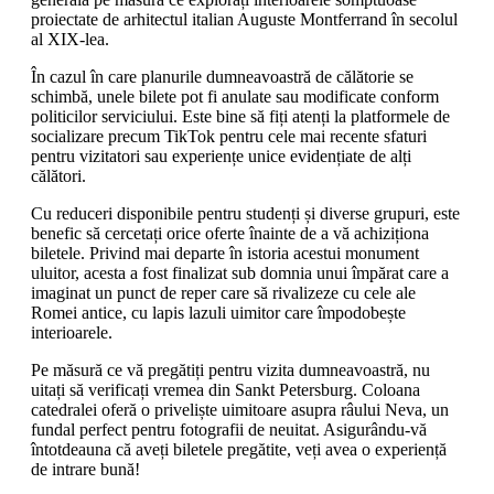
proiectate de arhitectul italian Auguste Montferrand în secolul
al XIX-lea.
În cazul în care planurile dumneavoastră de călătorie se
schimbă, unele bilete pot fi anulate sau modificate conform
politicilor serviciului. Este bine să fiți atenți la platformele de
socializare precum TikTok pentru cele mai recente sfaturi
pentru vizitatori sau experiențe unice evidențiate de alți
călători.
Cu reduceri disponibile pentru studenți și diverse grupuri, este
benefic să cercetați orice oferte înainte de a vă achiziționa
biletele. Privind mai departe în istoria acestui monument
uluitor, acesta a fost finalizat sub domnia unui împărat care a
imaginat un punct de reper care să rivalizeze cu cele ale
Romei antice, cu lapis lazuli uimitor care împodobește
interioarele.
Pe măsură ce vă pregătiți pentru vizita dumneavoastră, nu
uitați să verificați vremea din Sankt Petersburg. Coloana
catedralei oferă o priveliște uimitoare asupra râului Neva, un
fundal perfect pentru fotografii de neuitat. Asigurându-vă
întotdeauna că aveți biletele pregătite, veți avea o experiență
de intrare bună!