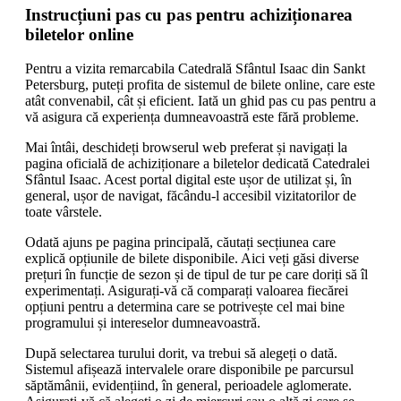
Instrucțiuni pas cu pas pentru achiziționarea
biletelor online
Pentru a vizita remarcabila Catedrală Sfântul Isaac din Sankt
Petersburg, puteți profita de sistemul de bilete online, care este
atât convenabil, cât și eficient. Iată un ghid pas cu pas pentru a
vă asigura că experiența dumneavoastră este fără probleme.
Mai întâi, deschideți browserul web preferat și navigați la
pagina oficială de achiziționare a biletelor dedicată Catedralei
Sfântul Isaac. Acest portal digital este ușor de utilizat și, în
general, ușor de navigat, făcându-l accesibil vizitatorilor de
toate vârstele.
Odată ajuns pe pagina principală, căutați secțiunea care
explică opțiunile de bilete disponibile. Aici veți găsi diverse
prețuri în funcție de sezon și de tipul de tur pe care doriți să îl
experimentați. Asigurați-vă că comparați valoarea fiecărei
opțiuni pentru a determina care se potrivește cel mai bine
programului și intereselor dumneavoastră.
După selectarea turului dorit, va trebui să alegeți o dată.
Sistemul afișează intervalele orare disponibile pe parcursul
săptămânii, evidențiind, în general, perioadele aglomerate.