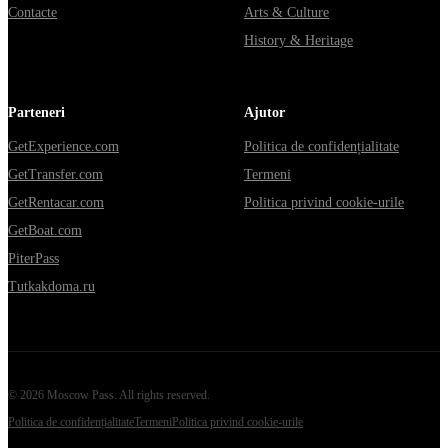
Contacte
Arts & Culture
History & Heritage
Parteneri
Ajutor
GetExperience.com
Politica de confidențialitate
GetTransfer.com
Termeni
GetRentacar.com
Politica privind cookie-urile
GetBoat.com
PiterPass
Tutkakdoma.ru
©
2026
Moscow Pass
. All rights reserved.
Politica de confidențialitate
Termeni
Politica privind cookie-urile