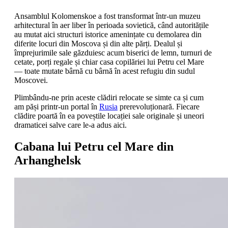
Ansamblul Kolomenskoe a fost transformat într-un muzeu
arhitectural în aer liber în perioada sovietică, când autoritățile
au mutat aici structuri istorice amenințate cu demolarea din
diferite locuri din Moscova și din alte părți. Dealul și
împrejurimile sale găzduiesc acum biserici de lemn, turnuri de
cetate, porți regale și chiar casa copilăriei lui Petru cel Mare
— toate mutate bârnă cu bârnă în acest refugiu din sudul
Moscovei.
Plimbându-ne prin aceste clădiri relocate se simte ca și cum
am păși printr-un portal în
Rusia
prerevoluționară. Fiecare
clădire poartă în ea poveștile locației sale originale și uneori
dramaticei salve care le-a adus aici.
Cabana lui Petru cel Mare din
Arhanghelsk