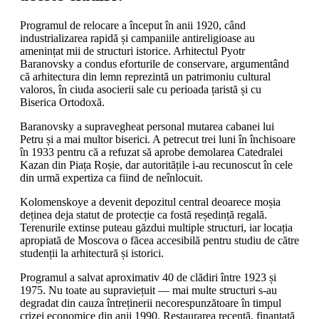
Programul de relocare a început în anii 1920, când
industrializarea rapidă și campaniile antireligioase au
amenințat mii de structuri istorice. Arhitectul Pyotr
Baranovsky a condus eforturile de conservare, argumentând
că arhitectura din lemn reprezintă un patrimoniu cultural
valoros, în ciuda asocierii sale cu perioada țaristă și cu
Biserica Ortodoxă.
Baranovsky a supravegheat personal mutarea cabanei lui
Petru și a mai multor biserici. A petrecut trei luni în închisoare
în 1933 pentru că a refuzat să aprobe demolarea Catedralei
Kazan din Piața Roșie, dar autoritățile i-au recunoscut în cele
din urmă expertiza ca fiind de neînlocuit.
Kolomenskoye a devenit depozitul central deoarece moșia
deținea deja statut de protecție ca fostă reședință regală.
Terenurile extinse puteau găzdui multiple structuri, iar locația
apropiată de Moscova o făcea accesibilă pentru studiu de către
studenții la arhitectură și istorici.
Programul a salvat aproximativ 40 de clădiri între 1923 și
1975. Nu toate au supraviețuit — mai multe structuri s-au
degradat din cauza întreținerii necorespunzătoare în timpul
crizei economice din anii 1990. Restaurarea recentă, finanțată