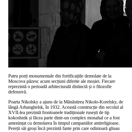
Patru porți monumentale din fortificațiile demolate de la
Moscova păzesc acum secțiuni diferite ale moșiei. Fiecare
reprezintă o perioadă arhitecturală distinctă și o filozofie
defensivă.
Poarta Nikolsky a ajuns de la Mănăstirea Nikolo-Korelsky, de
lângă Arhanghelsk, în 1932. Această construcție din secolul al
XVII-lea prezintă frontoanele tradiționale rusești de tip
kokoshnik și făcea parte dintr-un complex monahal ce a fost
amenințat cu demolarea în timpul campaniilor antireligioase.
Pereții săi groși încă prezintă fante prin care odinioară glisau