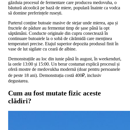
găzduia procesul de fermentare care producea medovuha, o
băutură alcoolică pe bază de miere, populară înainte ca vodca
să domine preferințele rusești.
Parterul conține butoaie masive de stejar unde mierea, apa și
fructele de pădure au fermentat timp de șase până la opt
săptămâni. Conducte originale din cupru conectează în
continuare butoaiele la o sobă de cărămidă care menținea
temperaturi precise. Etajul superior depozita produsul finit în
vase de lut sigilate cu ceară de albine.
Demonstrațiile au loc din iunie până în august, în weekenduri,
la orele 13:00 și 15:00. Un berar costumat explică procesul și
oferă mostre de medovukha modernă (doar pentru persoanele
de peste 18 ani). Demonstrația costă 400₽, inclusiv
degustarea.
Cum au fost mutate fizic aceste
clădiri?