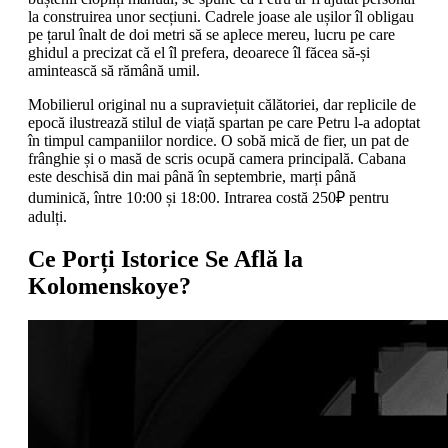
la construirea unor secțiuni. Cadrele joase ale ușilor îl obligau
pe țarul înalt de doi metri să se aplece mereu, lucru pe care
ghidul a precizat că el îl prefera, deoarece îl făcea să-și
amintească să rămână umil.
Mobilierul original nu a supraviețuit călătoriei, dar replicile de
epocă ilustrează stilul de viață spartan pe care Petru l-a adoptat
în timpul campaniilor nordice. O sobă mică de fier, un pat de
frânghie și o masă de scris ocupă camera principală. Cabana
este deschisă din mai până în septembrie, marți până
duminică, între 10:00 și 18:00. Intrarea costă 250₽ pentru
adulți.
Ce Porți Istorice Se Află la
Kolomenskoye?