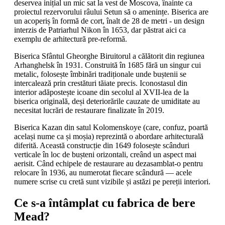
deservea inițial un mic sat la vest de Moscova, înainte ca
proiectul rezervorului râului Setun să o amenințe. Biserica are
un acoperiș în formă de cort, înalt de 28 de metri - un design
interzis de Patriarhul Nikon în 1653, dar păstrat aici ca
exemplu de arhitectură pre-reformă.
Biserica Sfântul Gheorghe Biruitorul a călătorit din regiunea
Arhanghelsk în 1931. Construită în 1685 fără un singur cui
metalic, folosește îmbinări tradiționale unde buștenii se
intercalează prin crestături tăiate precis. Iconostasul din
interior adăpostește icoane din secolul al XVII-lea de la
biserica originală, deși deteriorările cauzate de umiditate au
necesitat lucrări de restaurare finalizate în 2019.
Biserica Kazan din satul Kolomenskoye (care, confuz, poartă
același nume ca și moșia) reprezintă o abordare arhitecturală
diferită. Această construcție din 1649 folosește scânduri
verticale în loc de bușteni orizontali, creând un aspect mai
aerisit. Când echipele de restaurare au dezasamblat-o pentru
relocare în 1936, au numerotat fiecare scândură — acele
numere scrise cu cretă sunt vizibile și astăzi pe pereții interiori.
Ce s-a întâmplat cu fabrica de bere
Mead?