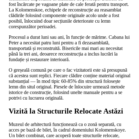
fost încărcate pe vagoane plate de cale ferată pentru transport.
La Kolomenskoe, echipele de reconstrucție au reasamblat
clădirile folosind componente originale acolo unde a fost
posibil, înlocuind doar secțiunile deteriorate cu lemn
corespunzător perioadei.
Procesul a durat luni sau ani, în funcție de mărime. Cabana lui
Peter a necesitat patru luni pentru a fi dezasamblată,
transportată și reconstruită. Bisericile mai mari au necesitat
până la trei ani, deoarece reconstrucția a inclus lucrări la
fundație și restaurare interioară.
O greșeală comună pe care o fac vizitatorii este să presupună
că acestea sunt replici. Fiecare clădire conține material original
substanțial — în mod tipic 60-85% din structură folosește
lemn din situl original. Piesele de înlocuire urmează metode
istorice de construcție, folosind unelte manuale pentru a se
potrivi cu lucrarea originală.
Vizită la Structurile Relocate Astăzi
Muzeul de arhitectură funcționează ca o zonă separată, cu
acces pe bază de bilet, în cadrul domeniului Kolomenskoye.
Un bilet combinat, care acoperă toate structurile relocate,