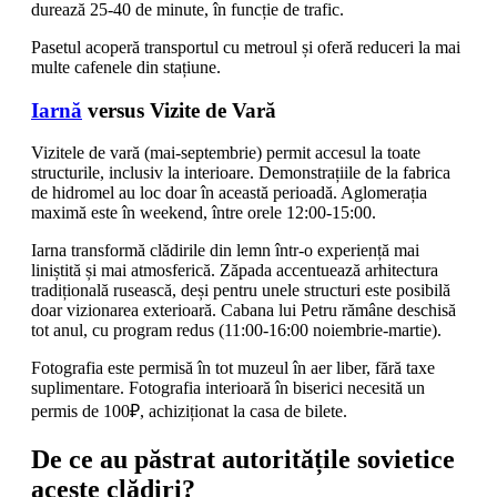
durează 25-40 de minute, în funcție de trafic.
Pasetul acoperă transportul cu metroul și oferă reduceri la mai
multe cafenele din stațiune.
Iarnă
versus Vizite de Vară
Vizitele de vară (mai-septembrie) permit accesul la toate
structurile, inclusiv la interioare. Demonstrațiile de la fabrica
de hidromel au loc doar în această perioadă. Aglomerația
maximă este în weekend, între orele 12:00-15:00.
Iarna transformă clădirile din lemn într-o experiență mai
liniștită și mai atmosferică. Zăpada accentuează arhitectura
tradițională rusească, deși pentru unele structuri este posibilă
doar vizionarea exterioară. Cabana lui Petru rămâne deschisă
tot anul, cu program redus (11:00-16:00 noiembrie-martie).
Fotografia este permisă în tot muzeul în aer liber, fără taxe
suplimentare. Fotografia interioară în biserici necesită un
permis de 100₽, achiziționat la casa de bilete.
De ce au păstrat autoritățile sovietice
aceste clădiri?