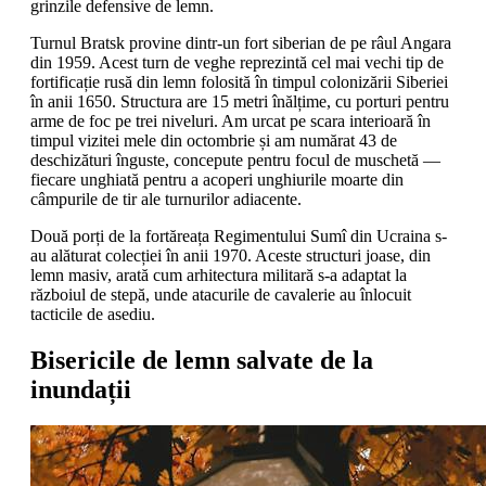
grinzile defensive de lemn.
Turnul Bratsk provine dintr-un fort siberian de pe râul Angara
din 1959. Acest turn de veghe reprezintă cel mai vechi tip de
fortificație rusă din lemn folosită în timpul colonizării Siberiei
în anii 1650. Structura are 15 metri înălțime, cu porturi pentru
arme de foc pe trei niveluri. Am urcat pe scara interioară în
timpul vizitei mele din octombrie și am numărat 43 de
deschizături înguste, concepute pentru focul de muschetă —
fiecare unghiată pentru a acoperi unghiurile moarte din
câmpurile de tir ale turnurilor adiacente.
Două porți de la fortăreața Regimentului Sumî din Ucraina s-
au alăturat colecției în anii 1970. Aceste structuri joase, din
lemn masiv, arată cum arhitectura militară s-a adaptat la
războiul de stepă, unde atacurile de cavalerie au înlocuit
tacticile de asediu.
Bisericile de lemn salvate de la
inundații