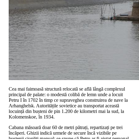
Cea mai faimoasă structură relocată se află lângă complexul
principal de palate: o modestă colibă de lemn unde a locuit
Petru I în 1702 în timp ce supraveghea construirea de nave la
Arhanghelsk. Autoritățile sovietice au transportat această
locuință din bușteni de pin 1.200 de kilometri mai la sud, la
Kolomenskoe, în 1934.
Cabana măsoară doar 60 de metri pătrați, repartizați pe trei
încăperi. Ghizii indică urmele de secure încă vizibile pe
buștenii ciopliți manual; se spune că Petru ar fi ajutat personal