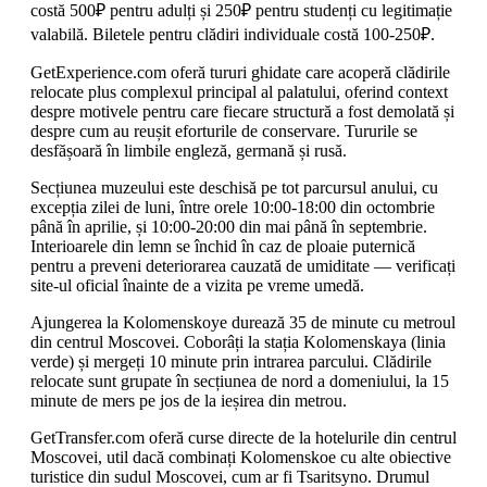
costă 500₽ pentru adulți și 250₽ pentru studenți cu legitimație
valabilă. Biletele pentru clădiri individuale costă 100-250₽.
GetExperience.com oferă tururi ghidate care acoperă clădirile
relocate plus complexul principal al palatului, oferind context
despre motivele pentru care fiecare structură a fost demolată și
despre cum au reușit eforturile de conservare. Tururile se
desfășoară în limbile engleză, germană și rusă.
Secțiunea muzeului este deschisă pe tot parcursul anului, cu
excepția zilei de luni, între orele 10:00-18:00 din octombrie
până în aprilie, și 10:00-20:00 din mai până în septembrie.
Interioarele din lemn se închid în caz de ploaie puternică
pentru a preveni deteriorarea cauzată de umiditate — verificați
site-ul oficial înainte de a vizita pe vreme umedă.
Ajungerea la Kolomenskoye durează 35 de minute cu metroul
din centrul Moscovei. Coborâți la stația Kolomenskaya (linia
verde) și mergeți 10 minute prin intrarea parcului. Clădirile
relocate sunt grupate în secțiunea de nord a domeniului, la 15
minute de mers pe jos de la ieșirea din metrou.
GetTransfer.com oferă curse directe de la hotelurile din centrul
Moscovei, util dacă combinați Kolomenskoe cu alte obiective
turistice din sudul Moscovei, cum ar fi Tsaritsyno. Drumul