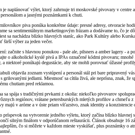
je naplánovať výlet, ktorý zahrnuje tri moskovské pivovary v centre 
ým personálom a jasnými poznámkami k chuti.
 milovníkov piva ponúka konkrétne údaje: presné adresy, otvoracie hod
ame sa sentimentálnym marketingovým frázam a dodávame to, čo je dôl
iest sa nachádza blízko hlavných staníc, ako Park Kultúry alebo Kursk
širší výber za jeden večer.
ní: začnite s hlavnou ponukou - pale ale, pilsners a amber lagery - a 
ajte o alkoholické kyslé pivá a IPAs označené kódmi pivovaru; mnohé
 a niektoré ponúkajú degustácie, aby ste mohli porovnať úžasné profil
abuli objavila zoznam vystúpení a personál stál pri bare pripravený vá
grilovanými jedlami. Miestnosť sa cítila živá, ale neprísna, znak, že 
nému chutiam pred reklamou.
 sa spája s tradičnými prvkami z okolia: niekoľko pivovarov spolupra
rôznych regiónov, vrátane petersburských mletých profilov a chmeľu z
vy majú v aróme a v úste priam víťazstvo, znak identity a konzistencie
o príspevok na vytvorenie jedného výletu, ktorý začína blízko hlavnej 
ončí silným finálom v odporúčanom reštaurácii. Článok obsahuje 16 z
ajlepším, čo si môžete v každom mieste vyskúšať, plus poznámky o at
vantné.