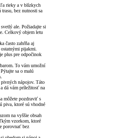
ľa rieky a v blízkych
trasu, bez nutnosti sa
vetlý ale. Požiadajte si
ne. Celkový objem letu
ka často zahŕňa aj
 ostatnými pijakmi.
 je plus pre odpočinok
ad barom. To vám umožní
 Pýtajte sa o malú
.
a pivných nápojov. Táto
 dá vám príležitosť na
sa môžete pozdraviť s
ú piva, ktoré sú vhodné
razom na vyššie obsah
koľkým vzorkom, ktoré
e porovnať bez
 si obedom si nápoj a