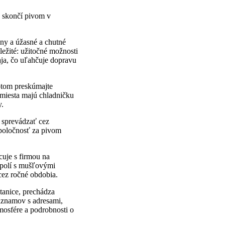
a skončí pivom v
iny a úžasné a chutné
ežité: užitočné možnosti
aja, čo uľahčuje dopravu
potom preskúmajte
 miesta majú chladničku
y.
s sprevádzať cez
spoločnosť za pivom
cuje s firmou na
 polí s mušľovými
 cez ročné obdobia.
stanice, prechádza
áznamov s adresami,
mosfére a podrobnosti o