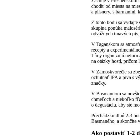
Začnite v Presnenskom o
chodiť od miesta na mie
a pilsnery, s barmanmi, 
Z tohto bodu sa vydajte 
skupina ponúka maloséri
odvážnych tmavých piv, 
V Taganskom sa atmosfér
recepty a experimentálne
Tímy organizujú neformá
na otázky hostí, pričom 
V Zamoskvorečje sa zbera
ochutnať IPA a piva s v
značky.
V Basmannom sa novšie m
chmeľoch a niekoľko fľa
o degustáciu, aby ste moh
Prechádzku dlhú 2-3 ho
Basmaného, a skončite 
Ako postaviť 1-2 d