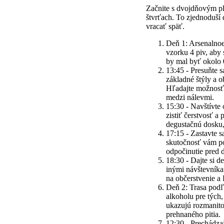
Začnite s dvojdňovým pl
štvrťach. To zjednoduší
vracať späť.
Deň 1: Arsenalnoe 
vzorku 4 piv, aby
by mal byť okolo 0
13:45 - Presuňte s
základné štýly a o
Hľadajte možnosť t
medzi nálevmi.
15:30 - Navštívte
zistiť čerstvosť a
degustačnú dosku,
17:15 - Zastavte 
skutočnosť vám po
odpočinutie pred 
18:30 - Dajte si d
inými návštevníka
na občerstvenie a 
Deň 2: Trasa podľ
alkoholu pre tých,
ukazujú rozmanit
prehnaného pitia.
12:30 - Prechádzaj