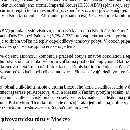
klenici odhalí jeho aroma. Imperial Stout (10,5% ABV) splní svoju re
 aroma naplní tichú miestnosť a povzbudí rozhovor o pôvode nápoja. S
ný prístup k stareniu a Alexander poznamenáva, že sa výborné kombin
V) ponúka kyslú višňovú, citrónovú kyslosť a čistý finále; ideálny či
ácii. Dry-Hopped Pale Ale (5,9% ABV) prekvapí citrónovou a príchut
u, je to dobrá voľba na teplý odpoledňový terasový pobyt. V oboch prí
osviežujúci v čase spoločenského jedenia.
,5% objemu alkoholu) kombinuje pražené boby s tmavou čokoládou a t
eho odvážnú aroma ako výbornú voľbu na poobedné popívanie. Oatmea
 krémovou textúrou a náhľadmi kakaa; Denis ho doporučuje k oříškov
vovar môže zlučiť pohodlie s intenzitou, čím sa stávajú ideálnymi voľb
sti.
. obsahu alkoholu) spojuje aroma brezového kopa a sladkost sladu v 
slnečnej terase pri Arbatovej ulici a ideálna k ľahším rybným jedlám.
 jemnú sladkosť, čistý finále a veselý, vidiecky nádech - ideálna na po
om a Pokrovkou. Tieto kombinácie ukazujú, ako jednoduchá, dobre vy
ru v rušnom moskovskom reštauračnom prostredí.
re pivovarnícku túru v Moskve