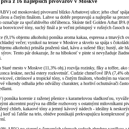
 piva z 16 najlepších pivovarov v Moskve
BV) od moskovskej pivovarní blízko Arbatovej ulice; jeho chuť spáj
rou a čistým finálom. Lahve sa dobře prepravujú a najlepšie sa prezen
ho označuje za spoľahlivého obľúbenca. Skúste tiež Golden Arbat IPA
 borovicové tóny, suchý finál a je veľmi prístupný v rušných časoch na
e (9,1% objemu alkoholu) ponúka aroma kakaa, espressa a tmavých ovo
chladný večer; vynikol na terase v Moskve a skvelo sa spája s čokolád
jemu alkoholu) prináša praženú slad, kávu a sušené fíky; hustý, ale hl
ýrov. Tento pár dokazuje, že na hlbokosť v pinte si nevyžaduje žiadne 
.
 Staré mesto v Moskve (11,3% obj.) rozvíja rozinky, fíky a toffee, ako s
konca leskne, nechá estery rozkvetnúť. Cudzie chmeľové IPA (7,4% obj
vicové, citrónové a tropické tóny, s čistým finálom, vhodným na viace
ové víkendy odhalia jeho odvážny charakter, a horliví ochutnávači čas
edlami.
 ponúka korenie z raženej pšenice s karamelovou sladkosťou, vyváže
enými akcentmi pozýva na dlhšie rozhovory s ostatnými milovníkami pi
ený chlieb, kakaové tóny a jemný kávový nádech - ideálny k neskor
Aj keď sú ľahšie na telo, obidve ponúkajú prekvapujúcu komplexnosť pr
ení.
9,0% ABV) po starení v červených vínnych sudoch zhrubne vanilkou a