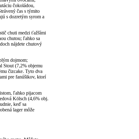
putáciu čokoládou,
trávený čas s týmito
ujú s dozretým syrom a
stič chuti medzi ťažšími
nou chutou; ľahko sa
padoch nájdete chutový
eplým dojmom;
l Stout (7,2% objemu
ému čizcake. Tyto dva
ami pre fanúšikov, ktorí
čistom, ľahko pijacom
 Medová Kölsch (4,6% obj.
ludnie, keď sa
robená lager môže