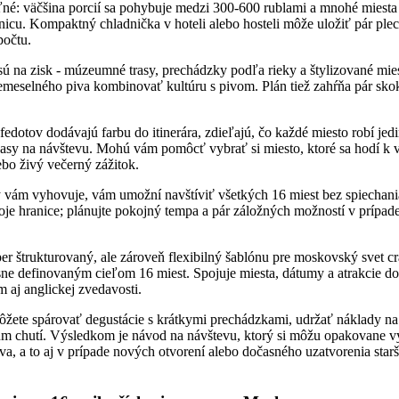
ľné: väčšina porcií sa pohybuje medzi 300-600 rublami a mnohé miesta
enicu. Kompaktný chladnička v hoteli alebo hosteli môže uložiť pár ple
počtu.
ú na zisk - múzeumné trasy, prechádzky podľa rieky a štylizované mies
eselného piva kombinovať kultúru s pivom. Plán tiež zahŕňa pár skok
 fedotov dodávajú farbu do itinerára, zdieľajú, čo každé miesto robí je
 časy na návštevu. Mohú vám pomôcť vybrať si miesto, ktoré sa hodí k v
ebo živý večerný zážitok.
ý vám vyhovuje, vám umožní navštíviť všetkých 16 miest bez spiechani
oje hranice; plánujte pokojný tempa a pár záložných možností v prípade
er štrukturovaný, ale zároveň flexibilný šablónu pre moskovský svet cra
sne definovaným cieľom 16 miest. Spojuje miesta, dátumy a atrakcie do 
aj anglickej zvedavosti.
žete spárovať degustácie s krátkymi prechádzkami, udržať náklady n
um chutí. Výsledkom je návod na návštevu, ktorý si môžu opakovane v
iva, a to aj v prípade nových otvorení alebo dočasného uzatvorenia sta