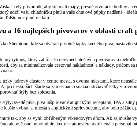
ískať celý prívodník, aby ste mali mapy, presné otvoracie hodiny a cen
ktorý udrží vašu chladničku plnú a vaše chuťové púpky nadšené - ideál
šu ďalšiu noc plnú reklám.
u a 16 najlepších pivovarov v oblasti craft 
zko Sheratonu, kde sa otvárali prvotné tapky svetlého piva, nastavilo si
rdenný rytmus, ktorý zahŕňa 16 nevynechateľných pivovarov a niekoľk
osti, aby sa minimalizovala cestovná nákladnosť a náklady, pričom sa
ovnako.
 úzký jadrový cluster v centre mesta, s dvoma miestami, ktoré neustál
. Aj pri neskorších štarte sa zamestnanci snažia udržiavať letky v rov
 porovnať štýly bez spiesenia.
štýly: svetlé piva, piva inšpirované anglickými receptami, IPA a silný 
e lepšie vybrať si miesta s anglickými sprievodcami, aby bolo zážitok p
hnuté tak, aby sa vyhli obľúbeným víkendovým dňom. Ak sa musíte vy
 ráno alebo časné popoludnie, kedy je atmosféra uvoľnená a personál m