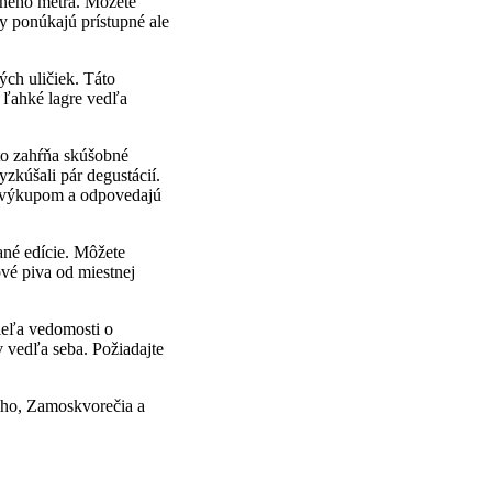
vného metra. Môžete
y ponúkajú prístupné ale
ých uličiek. Táto
 ľahké lagre vedľa
to zahŕňa skúšobné
zkúšali pár degustácií.
m výkupom a odpovedajú
ané edície. Môžete
vé piva od miestnej
ieľa vedomosti o
 vedľa seba. Požiadajte
ého, Zamoskvorečia a