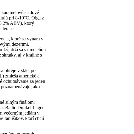
a karamelové sladové
tujú pri 8-10°C. Olga z
 (6,2% ABV), ktorý
 terase.
cia, ktoré sa vynára v
ovými dezertmi.
adký, drží sa s umeleňou
skratky, aj v krajine s
a ohreje v skle; po
.) zmieša americké a
ré ochutnávanie za jeden
to poznamenávajú, ako
né silným finálom;
va. Baltic Dunkel Lager
ým večerným jedlám v
e fanúšikov, ktorí chcú
 tmavými ovocami;