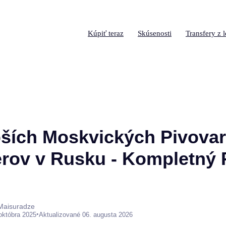
Kúpiť teraz
Skúsenosti
Transfery z l
pších Moskvických Pivovar
erov v Rusku - Kompletný 
 Maisuradze
•
októbra 2025
Aktualizované 06. augusta 2026