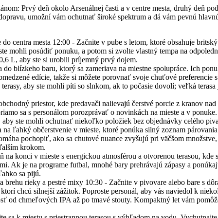
ánom: Prvý deň okolo Arsenálnej časti a v centre mesta, druhý deň pod
 dopravu, umožní vám ochutnať široké spektrum a dá vám pevnú hlavnú 
do centra mesta 12:00 - Začnite v pube s letom, ktoré obsahuje britský s
 ste mohli posúdiť ponuku, a potom si zvolte vlastný tempa na odpoled
,6 L, aby ste si urobili príjemný prvý dojem.
a do blízkeho baru, ktorý sa zameriava na miestne spolupráce. Ich ponu
bmedzené edície, takže si môžete porovnať svoje chuťové preferencie s
erasy, aby ste mohli píti so slnkom, ak to počasie dovolí; veľká terasa
 obchodný priestor, kde predavači nalievajú čerstvé porcie z kranov n
 priamo sa s personálom porozprávať o novinkách na mieste a v ponuke.
 aby ste mohli ochutnať niekoľko položiek bez objednávky celého piva
sa na ľahký občerstvenie v mieste, ktoré ponúka silný zoznam párovani
máha pochopiť, ako sa chutové nuance zvyšujú pri väčšom množstve, a
ďalším krokom.
eň na konci v mieste s energickou atmosférou a otvorenou terasou, kde 
mi. Ak je na programe futbal, mnohé bary prehrávajú zápasy a ponúkaj
ľahko sa pijú.
a brehu rieky a pestré mixy 10:30 - Začnite v pivovare alebo bare s dô
 ktorí chcú silnejší zážitok. Poproste personál, aby vás naviedol k nie
osť od chmeľových IPA až po tmavé stouty. Kompaktný let vám pomôž
te sa k miestu s priestrannou terasou s výhľadom na vodu. Vychutnajte