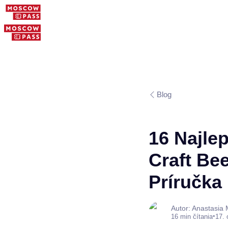
Blog
16 Najle
Craft Be
Príručka
Autor: Anastasia
•
16 min čítania
17. 