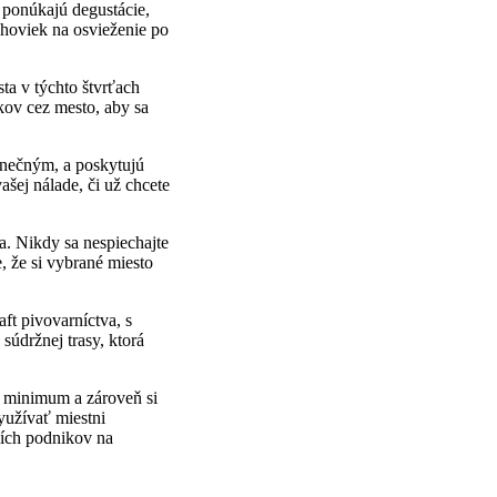
 ponúkajú degustácie,
choviek na osvieženie po
ta v týchto štvrťach
ov cez mesto, aby sa
dinečným, a poskytujú
ašej nálade, či už chcete
a. Nikdy sa nespiechajte
, že si vybrané miesto
ft pivovarníctva, s
súdržnej trasy, ktorá
a minimum a zároveň si
yužívať miestni
rších podnikov na