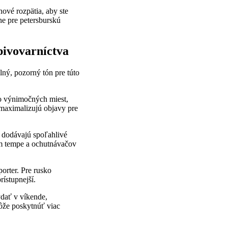
ové rozpätia, aby ste
ne pre petersburskú
pivovarníctva
lný, pozorný tón pre túto
o výnimočných miest,
 maximalizujú objavy pre
e dodávajú spoľahlivé
nom tempe a ochutnávačov
porter. Pre rusko
rístupnejší.
dať v víkende,
ôže poskytnúť viac