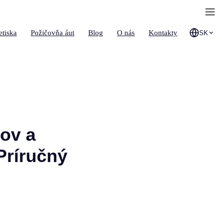
etiska
Požičovňa áut
Blog
O nás
Kontakty
SK
ov a
Príručný