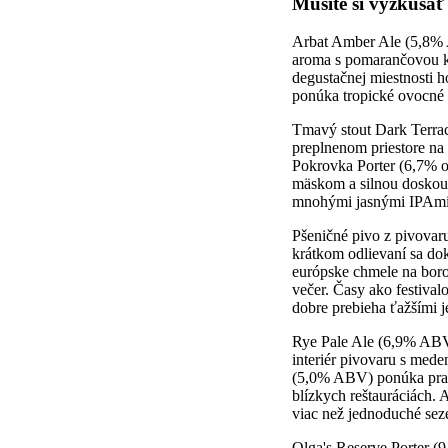
Musíte si vyzkúšať
Arbat Amber Ale (5,8% A
aroma s pomarančovou kô
degustačnej miestnosti 
ponúka tropické ovocné a
Tmavý stout Dark Terrac
preplnenom priestore na 
Pokrovka Porter (6,7% ob
mäskom a silnou doskou s
mnohými jasnými IPAmi
Pšeničné pivo z pivovaru
krátkom odlievaní sa do
európske chmele na boro
večer. Časy ako festival
dobre prebieha ťažšími j
Rye Pale Ale (6,9% ABV)
interiér pivovaru s med
(5,0% ABV) ponúka praž
blízkych reštauráciách. 
viac než jednoduché sez
Olga's Reserve Porter (