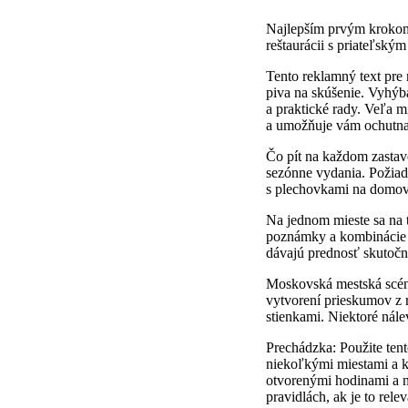
Najlepším prvým krokom 
reštaurácii s priateľsk
Tento reklamný text pre
piva na skúšenie. Vyhýb
a praktické rady. Veľa m
a umožňuje vám ochutnať 
Čo pít na každom zastave
sezónne vydania. Požiad
s plechovkami na domov,
Na jednom mieste sa na t
poznámky a kombinácie s 
dávajú prednosť skutoč
Moskovská mestská scéna
vytvorení prieskumov z 
stienkami. Niektoré nále
Prechádzka: Použite tent
niekoľkými miestami a k
otvorenými hodinami a n
pravidlách, ak je to rele