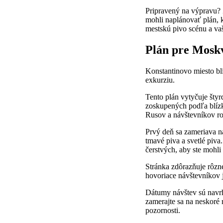
Pripravený na výpravu? Z
mohli naplánovať plán, 
mestskú pivo scénu a va
Plán pre Moskv
Konstantinovo miesto blí
exkurziu.
Tento plán vytyčuje šty
zoskupených podľa blízk
Rusov a návštevníkov r
Prvý deň sa zameriava na
tmavé piva a svetlé piva
čerstvých, aby ste mohli
Stránka zdôrazňuje rôzne 
hovoriace návštevníkov j
Dátumy návštev sú navr
zamerajte sa na neskoré
pozornosti.