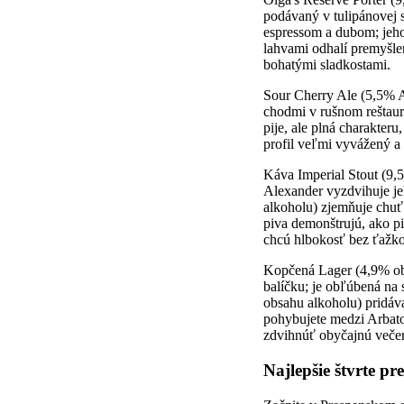
podávaný v tulipánovej s
espressom a dubom; jeho
lahvami odhalí premyšle
bohatými sladkostami.
Sour Cherry Ale (5,5% AB
chodmi v rušnom reštaur
pije, ale plná charakter
profil veľmi vyvážený a 
Káva Imperial Stout (9
Alexander vyzdvihuje j
alkoholu) zjemňuje chuť
piva demonštrujú, ako pi
chcú hlbokosť bez ťažko
Kopčená Lager (4,9% obj
balíčku; je obľúbená na 
obsahu alkoholu) pridáva
pohybujete medzi Arbat
zdvihnúť obyčajnú veče
Najlepšie štvrte p