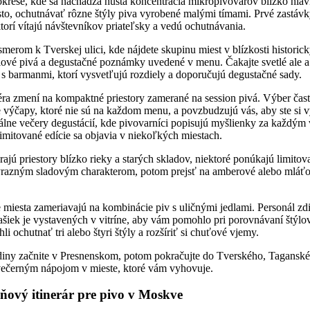
krese, kde sa nachádza hustá koncentrácia mikropivovarov blízko hla
sto, ochutnávať rôzne štýly piva vyrobené malými tímami. Prvé zastávk
ktorí vítajú návštevníkov priateľsky a vedú ochutnávania.
smerom k Tverskej ulici, kde nájdete skupinu miest v blízkosti historick
ové pivá a degustačné poznámky uvedené v menu. Čakajte svetlé ale a
s barmanmi, ktorí vysvetľujú rozdiely a doporučujú degustačné sady.
a zmení na kompaktné priestory zamerané na session pivá. Výber čas
 výčapy, ktoré nie sú na každom menu, a povzbudzujú vás, aby ste si vy
lne večery degustácií, kde pivovarníci popisujú myšlienky za každý
limitované edície sa objavia v niekoľkých miestach.
jú priestory blízko rieky a starých skladov, niektoré ponúkajú limitov
ýrazným sladovým charakterom, potom prejsť na amberové alebo mláťo
iesta zameriavajú na kombinácie piv s uličnými jedlami. Personál zd
šiek je vystavených v vitríne, aby vám pomohlo pri porovnávaní štýlov
li ochutnať tri alebo štyri štýly a rozšíriť si chuťové vjemy.
diny začnite v Presnenskom, potom pokračujte do Tverského, Tagansk
večerným nápojom v mieste, ktoré vám vyhovuje.
ňový itinerár pre pivo v Moskve