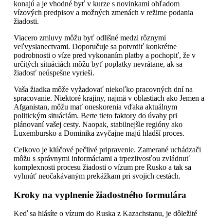
konajú a je vhodné byť v kurze s novinkami ohľadom
vízových predpisov a možných zmenách v režime podania
žiadosti.
Viacero zmluvy môžu byť odlišné medzi rôznymi
veľvyslanectvami. Doporučuje sa potvrdiť konkrétne
podrobnosti o víze pred vykonaním platby a pochopiť, že v
určitých situáciách môžu byť poplatky nevrátane, ak sa
žiadosť neúspešne vyrieši.
Vaša žiadka môže vyžadovať niekoľko pracovných dní na
spracovanie. Niektoré krajiny, najmä v oblastiach ako Jemen a
Afganistan, môžu mať oneskorenia vďaka aktuálnym
politickým situáciám. Berte tieto faktory do úvahy pri
plánovaní vašej cesty. Naopak, stabilnejšie regióny ako
Luxembursko a Dominika zvyčajne majú hladší proces.
Celkovo je klúčové pečlivé pripravenie. Zamerané uchádzači
môžu s správnymi informáciami a trpezlivosťou zvládnuť
komplexnosti procesu žiadosti o vízum pre Rusko a tak sa
vyhnúť neočakávaným prekážkam pri svojich cestách.
Kroky na vyplnenie žiadostného formulára
Keď sa hlásíte o vízum do Ruska z Kazachstanu, je dôležité