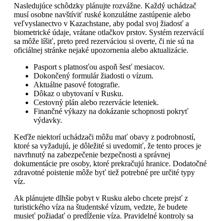
Nasledujúce schôdzky plánujte rozvážne. Každý uchádzač
musí osobne navštíviť ruské konzulátne zastúpenie alebo
veľvyslanectvo v Kazachstane, aby podal svoj žiadosť a
biometrické údaje, vrátane otlačkov prstov. Systém rezervácií
sa môže líšiť, preto pred rezerváciou si overte, či nie sú na
oficiálnej stránke nejaké upozornenia alebo aktualizácie.
Pasport s platnosťou aspoň šesť mesiacov.
Dokončený formulár žiadosti o vízum.
Aktuálne pasové fotografie.
Dôkaz o ubytovaní v Rusku.
Cestovný plán alebo rezervácie leteniek.
Finančné výkazy na dokázanie schopnosti pokryť
výdavky.
Keďže niektorí uchádzači môžu mať obavy z podrobností,
ktoré sa vyžadujú, je dôležité si uvedomiť, že tento proces je
navrhnutý na zabezpečenie bezpečnosti a správnej
dokumentácie pre osoby, ktoré prekračujú hranice. Dodatočné
zdravotné poistenie môže byť tiež potrebné pre určité typy
víz.
Ak plánujete dlhšie pobyt v Rusku alebo chcete prejsť z
turistického víza na študentské vízum, vedzte, že budete
musieť požiadať o predĺženie víza. Pravidelné kontroly sa