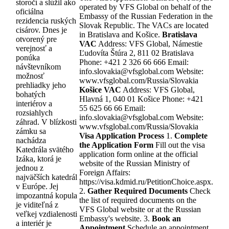
storočí a slúžil ako
operated by VFS Global on behalf of the
oficiálna
Embassy of the Russian Federation in the
rezidencia ruských
Slovak Republic. The VACs are located
cisárov. Dnes je
in Bratislava and Košice.
Bratislava
otvorený pre
VAC
Address: VFS Global, Námestie
verejnosť a
Ľudovíta Štúra 2, 811 02 Bratislava
ponúka
Phone: +421 2 326 66 666 Email:
návštevníkom
info.slovakia@vfsglobal.com Website:
možnosť
www.vfsglobal.com/Russia/Slovakia
prehliadky jeho
Košice VAC
Address: VFS Global,
bohatých
Hlavná 1, 040 01 Košice Phone: +421
interiérov a
55 625 66 66 Email:
rozsiahlych
info.slovakia@vfsglobal.com Website:
záhrad. V blízkosti
www.vfsglobal.com/Russia/Slovakia
zámku sa
Visa Application Process
1.
Complete
nachádza
the Application Form
Fill out the visa
Katedrála svätého
application form online at the official
Izáka, ktorá je
website of the Russian Ministry of
jednou z
Foreign Affairs:
najväčších katedrál
https://visa.kdmid.ru/PetitionChoice.aspx.
v Európe. Jej
2.
Gather Required Documents
Check
impozantná kopula
the list of required documents on the
je viditeľná z
VFS Global website or at the Russian
veľkej vzdialenosti
Embassy's website. 3.
Book an
a interiér je
Appointment
Schedule an appointment