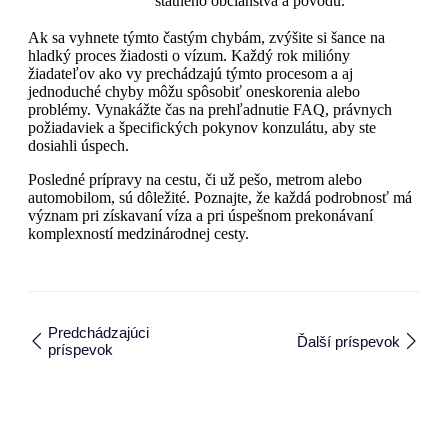
štátneho občianstva a pôvodu.
Ak sa vyhnete týmto častým chybám, zvýšite si šance na
hladký proces žiadosti o vízum. Každý rok milióny
žiadateľov ako vy prechádzajú týmto procesom a aj
jednoduché chyby môžu spôsobiť oneskorenia alebo
problémy. Vynakážte čas na prehľadnutie FAQ, právnych
požiadaviek a špecifických pokynov konzulátu, aby ste
dosiahli úspech.
Posledné prípravy na cestu, či už pešo, metrom alebo
automobilom, sú dôležité. Poznajte, že každá podrobnosť má
význam pri získavaní víza a pri úspešnom prekonávaní
komplexností medzinárodnej cesty.
Predchádzajúci
Ďalší príspevok
príspevok