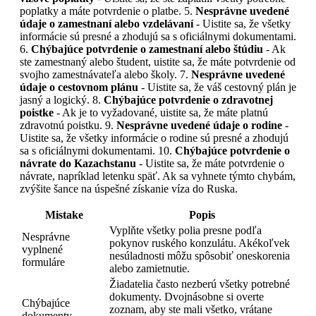
poplatky a máte potvrdenie o platbe. 5.
Nesprávne uvedené
údaje o zamestnaní alebo vzdelávaní
- Uistite sa, že všetky
informácie sú presné a zhodujú sa s oficiálnymi dokumentami.
6.
Chýbajúce potvrdenie o zamestnaní alebo štúdiu
- Ak
ste zamestnaný alebo študent, uistite sa, že máte potvrdenie od
svojho zamestnávateľa alebo školy. 7.
Nesprávne uvedené
údaje o cestovnom plánu
- Uistite sa, že váš cestovný plán je
jasný a logický. 8.
Chýbajúce potvrdenie o zdravotnej
poistke
- Ak je to vyžadované, uistite sa, že máte platnú
zdravotnú poistku. 9.
Nesprávne uvedené údaje o rodine
-
Uistite sa, že všetky informácie o rodine sú presné a zhodujú
sa s oficiálnymi dokumentami. 10.
Chýbajúce potvrdenie o
návrate do Kazachstanu
- Uistite sa, že máte potvrdenie o
návrate, napríklad letenku späť. Ak sa vyhnete týmto chybám,
zvýšite šance na úspešné získanie víza do Ruska.
Mistake
Popis
Vyplňte všetky polia presne podľa
Nesprávne
pokynov ruského konzulátu. Akékoľvek
vyplnené
nesúladnosti môžu spôsobiť oneskorenia
formuláre
alebo zamietnutie.
Žiadatelia často nezberú všetky potrebné
dokumenty. Dvojnásobne si overte
Chýbajúce
zoznam, aby ste mali všetko, vrátane
dokumenty