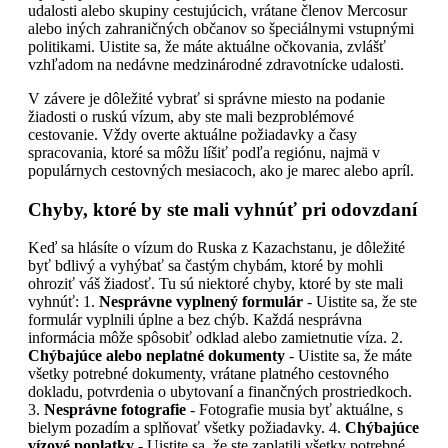
udalosti alebo skupiny cestujúcich, vrátane členov Mercosur
alebo iných zahraničných občanov so špeciálnymi vstupnými
politikami. Uistite sa, že máte aktuálne očkovania, zvlášť
vzhľadom na nedávne medzinárodné zdravotnícke udalosti.
V závere je dôležité vybrať si správne miesto na podanie
žiadosti o ruskú vízum, aby ste mali bezproblémové
cestovanie. Vždy overte aktuálne požiadavky a časy
spracovania, ktoré sa môžu líšiť podľa regiónu, najmä v
populárnych cestovných mesiacoch, ako je marec alebo apríl.
Chyby, ktoré by ste mali vyhnúť pri odovzdaní
Keď sa hlásíte o vízum do Ruska z Kazachstanu, je dôležité
byť bdlivý a vyhýbať sa častým chybám, ktoré by mohli
ohroziť váš žiadosť. Tu sú niektoré chyby, ktoré by ste mali
vyhnúť: 1.
Nesprávne vyplnený formulár
- Uistite sa, že ste
formulár vyplnili úplne a bez chýb. Každá nesprávna
informácia môže spôsobiť odklad alebo zamietnutie víza. 2.
Chýbajúce alebo neplatné dokumenty
- Uistite sa, že máte
všetky potrebné dokumenty, vrátane platného cestovného
dokladu, potvrdenia o ubytovaní a finančných prostriedkoch.
3.
Nesprávne fotografie
- Fotografie musia byť aktuálne, s
bielym pozadím a splňovať všetky požiadavky. 4.
Chýbajúce
vízové poplatky
- Uistite sa, že ste zaplatili všetky potrebné