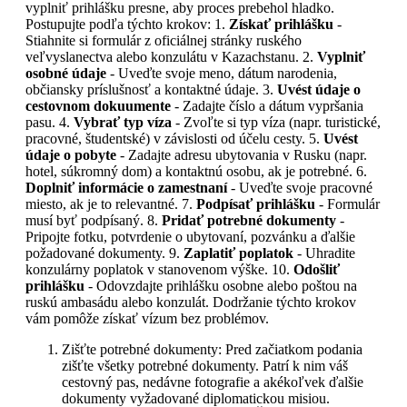
vyplniť prihlášku presne, aby proces prebehol hladko.
Postupujte podľa týchto krokov: 1.
Získať prihlášku
-
Stiahnite si formulár z oficiálnej stránky ruského
veľvyslanectva alebo konzulátu v Kazachstanu. 2.
Vyplniť
osobné údaje
- Uveďte svoje meno, dátum narodenia,
občiansky príslušnosť a kontaktné údaje. 3.
Uvést údaje o
cestovnom dokuumente
- Zadajte číslo a dátum vypršania
pasu. 4.
Vybrať typ víza
- Zvoľte si typ víza (napr. turistické,
pracovné, študentské) v závislosti od účelu cesty. 5.
Uvést
údaje o pobyte
- Zadajte adresu ubytovania v Rusku (napr.
hotel, súkromný dom) a kontaktnú osobu, ak je potrebné. 6.
Doplniť informácie o zamestnaní
- Uveďte svoje pracovné
miesto, ak je to relevantné. 7.
Podpísať prihlášku
- Formulár
musí byť podpísaný. 8.
Pridať potrebné dokumenty
-
Pripojte fotku, potvrdenie o ubytovaní, pozvánku a ďalšie
požadované dokumenty. 9.
Zaplatiť poplatok
- Uhradite
konzulárny poplatok v stanovenom výške. 10.
Odošliť
prihlášku
- Odovzdajte prihlášku osobne alebo poštou na
ruskú ambasádu alebo konzulát. Dodržanie týchto krokov
vám pomôže získať vízum bez problémov.
Zišťte potrebné dokumenty: Pred začiatkom podania
zišťte všetky potrebné dokumenty. Patrí k nim váš
cestovný pas, nedávne fotografie a akékoľvek ďalšie
dokumenty vyžadované diplomatickou misiou.