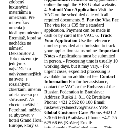
zdobený
online through the VFS Global website.
luxusnými
4.
Submit Your Application
Visit the
materiálmi a
VAC on the scheduled date with all
umelcami. Pre
required documents. 5.
Pay the Visa Fee
milovníkov
The visa fee is €35 for a standard
umenia je
application. Payment can be made in
ideálnym miestom
cash or by card at the VAC. 6.
Track
Eremitáž, ktorá sa
Your Application
Use the reference
nachádza na
number provided at submission to track
námestí
your application status online.
Important
Dekabristov 2.
Notes
- Applications must be submitted
Toto múzeum je
in person. - Processing time is usually 10
jedným z
working days, but it may vary. - For
najväčších a
urgent cases, expedited processing is
najvýznamnejších
available for an additional fee.
Contact
na svete, s
Information
For further assistance,
rozsiahlymi
contact the VAC or the Embassy of the
zbierkami umenia
Russian Federation in Bratislava:
od staroveku po
Address: Ruská 1, 811 02 Bratislava
súčasnosť. Ak
Phone: +421 2 592 00 100 Email:
chcete navštíviť
ruskevelvyslanectvo@mzv.sk
VFS
Petrohrad, môžete
Global Customer Care
Phone: +421 2
sa ubytovať v
326 66 666 (Bratislava) Phone: +421 55
hoteli Grand Hotel
625 66 66 (Košice) Email:
Europe, ktorý sa
info.slovakia@vfsglobal.com --- This