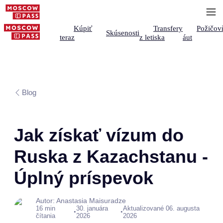
Kúpiť
Transfery
Požičov
Skúsenosti
teraz
z letiska
áut
Blog
Jak získať vízum do
Ruska z Kazachstanu -
Úplný príspevok
Autor: Anastasia Maisuradze
16 min
30. januára
Aktualizované 06. augusta
•
•
čítania
2026
2026