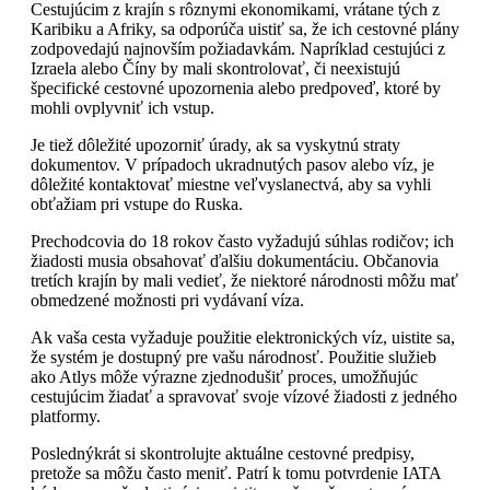
Cestujúcim z krajín s rôznymi ekonomikami, vrátane tých z
Karibiku a Afriky, sa odporúča uistiť sa, že ich cestovné plány
zodpovedajú najnovším požiadavkám. Napríklad cestujúci z
Izraela alebo Číny by mali skontrolovať, či neexistujú
špecifické cestovné upozornenia alebo predpoveď, ktoré by
mohli ovplyvniť ich vstup.
Je tiež dôležité upozorniť úrady, ak sa vyskytnú straty
dokumentov. V prípadoch ukradnutých pasov alebo víz, je
dôležité kontaktovať miestne veľvyslanectvá, aby sa vyhli
obťažiam pri vstupe do Ruska.
Prechodcovia do 18 rokov často vyžadujú súhlas rodičov; ich
žiadosti musia obsahovať ďalšiu dokumentáciu. Občanovia
tretích krajín by mali vedieť, že niektoré národnosti môžu mať
obmedzené možnosti pri vydávaní víza.
Ak vaša cesta vyžaduje použitie elektronických víz, uistite sa,
že systém je dostupný pre vašu národnosť. Použitie služieb
ako Atlys môže výrazne zjednodušiť proces, umožňujúc
cestujúcim žiadať a spravovať svoje vízové žiadosti z jedného
platformy.
Poslednýkrát si skontrolujte aktuálne cestovné predpisy,
pretože sa môžu často meniť. Patrí k tomu potvrdenie IATA