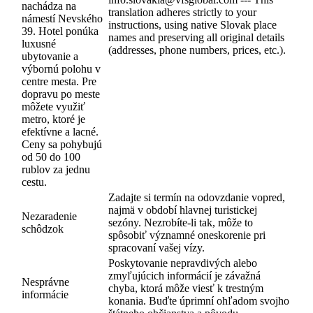
nachádza na
translation adheres strictly to your
námestí Nevského
instructions, using native Slovak place
39. Hotel ponúka
names and preserving all original details
luxusné
(addresses, phone numbers, prices, etc.).
ubytovanie a
výbornú polohu v
centre mesta. Pre
dopravu po meste
môžete využiť
metro, ktoré je
efektívne a lacné.
Ceny sa pohybujú
od 50 do 100
rublov za jednu
cestu.
Zadajte si termín na odovzdanie vopred,
najmä v období hlavnej turistickej
Nezaradenie
sezóny. Nezrobíte-li tak, môže to
schôdzok
spôsobiť významné oneskorenie pri
spracovaní vašej vízy.
Poskytovanie nepravdivých alebo
zmyľujúcich informácií je závažná
Nesprávne
chyba, ktorá môže viesť k trestným
informácie
konania. Buďte úprimní ohľadom svojho