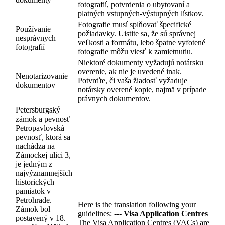
fotografií, potvrdenia o ubytovaní a
platných vstupných-výstupných lístkov.
Fotografie musí splňovať špecifické
Používanie
požiadavky. Uistite sa, že sú správnej
nesprávnych
veľkosti a formátu, lebo špatne vyfotené
fotografií
fotografie môžu viesť k zamietnutiu.
Niektoré dokumenty vyžadujú notársku
overenie, ak nie je uvedené inak.
Nenotarizovanie
Potvrďte, či vaša žiadosť vyžaduje
dokumentov
notársky overené kopie, najmä v prípade
právnych dokumentov.
Petersburgský
zámok a pevnosť
Petropavlovská
pevnosť, ktorá sa
nachádza na
Zámockej ulici 3,
je jedným z
najvýznamnejších
historických
pamiatok v
Petrohrade.
Here is the translation following your
Zámok bol
guidelines: ---
Visa Application Centres
postavený v 18.
The Visa Application Centres (VACs) are