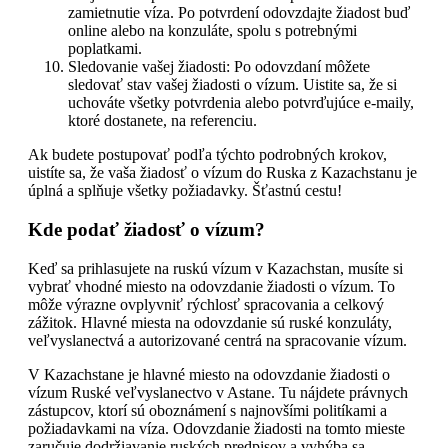
zamietnutie víza. Po potvrdení odovzdajte žiadost buď
online alebo na konzuláte, spolu s potrebnými
poplatkami.
Sledovanie vašej žiadosti: Po odovzdaní môžete
sledovať stav vašej žiadosti o vízum. Uistite sa, že si
uchováte všetky potvrdenia alebo potvrďujúce e-maily,
ktoré dostanete, na referenciu.
Ak budete postupovať podľa týchto podrobných krokov,
uistíte sa, že vaša žiadosť o vízum do Ruska z Kazachstanu je
úplná a splňuje všetky požiadavky. Šťastnú cestu!
Kde podať žiadosť o vízum?
Keď sa prihlasujete na ruskú vízum v Kazachstan, musíte si
vybrať vhodné miesto na odovzdanie žiadosti o vízum. To
môže výrazne ovplyvniť rýchlosť spracovania a celkový
zážitok. Hlavné miesta na odovzdanie sú ruské konzuláty,
veľvyslanectvá a autorizované centrá na spracovanie vízum.
V Kazachstane je hlavné miesto na odovzdanie žiadosti o
vízum Ruské veľvyslanectvo v Astane. Tu nájdete právnych
zástupcov, ktorí sú oboznámení s najnovšími politíkami a
požiadavkami na víza. Odovzdanie žiadosti na tomto mieste
zaručuje dodržiavanie ruských predpisov a vyhýba sa