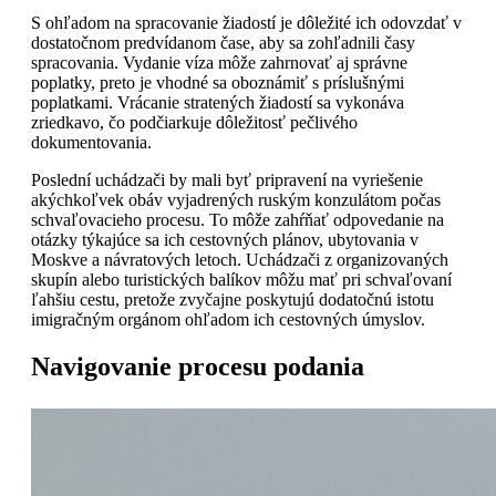
S ohľadom na spracovanie žiadostí je dôležité ich odovzdať v
dostatočnom predvídanom čase, aby sa zohľadnili časy
spracovania. Vydanie víza môže zahrnovať aj správne
poplatky, preto je vhodné sa oboznámiť s príslušnými
poplatkami. Vrácanie stratených žiadostí sa vykonáva
zriedkavo, čo podčiarkuje dôležitosť pečlivého
dokumentovania.
Poslední uchádzači by mali byť pripravení na vyriešenie
akýchkoľvek obáv vyjadrených ruským konzulátom počas
schvaľovacieho procesu. To môže zahŕňať odpovedanie na
otázky týkajúce sa ich cestovných plánov, ubytovania v
Moskve a návratových letoch. Uchádzači z organizovaných
skupín alebo turistických balíkov môžu mať pri schvaľovaní
ľahšiu cestu, pretože zvyčajne poskytujú dodatočnú istotu
imigračným orgánom ohľadom ich cestovných úmyslov.
Navigovanie procesu podania