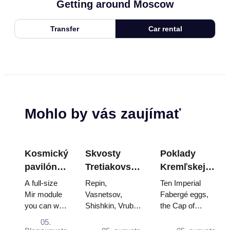
Getting around Moscow
Transfer
Car rental
Mohlo by vás zaujímať
Kosmický
Skvosty
Poklady
pavilón
Tretiakovskej
Kremľskej
na
galérie:
zbrojnice:
A full-size
Repin,
Ten Imperial
VDNKh:
Obrazy, ktoré
Fabergého
Mir module
Vasnetsov,
Fabergé eggs,
you can walk
Shishkin, Vrubel,
the Cap of
Najväčšia
stoja za
vajcia, tróny
through, the
Serov and
Monomakh, the
vesmírna
plánovanie
a
05.
Energia–
Surikov — the
double throne of