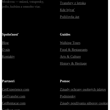
Moskvou — múzeá, vstupenky,
Transfery z letiska
jedlo, kultúra a omnoho viac.
Kde bývať
Požičovňa áut
Spoločnosť
Guides
Blog
Walking Tours
O nás
Food & Restaurants
Kontakty
Arts & Culture
History & Heritage
Partneri
Pomoc
GetExperience.com
Zásady ochrany osobných údajov
GetTransfer.com
Podmienky
GetRentacar.com
Zásady používania súborov cookie