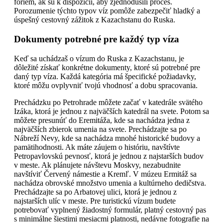
foriem, ak sú k dispozícii, aby zjednodušili proces.
Porozumenie týchto typov víz pomôže zabezpečiť hladký a
úspešný cestovný zážitok z Kazachstanu do Ruska.
Dokumenty potrebné pre každý typ víza
Keď sa uchádzaš o vízum do Ruska z Kazachstanu, je
dôležité získať konkrétne dokumenty, ktoré sú potrebné pre
daný typ víza. Každá kategória má špecifické požiadavky,
ktoré môžu ovplyvniť tvojú vhodnosť a dobu spracovania.
Prechádzku po Petrohrade môžete začať v katedrále svätého
Izáka, ktorá je jednou z najväčších katedrál na svete. Potom sa
môžete presunúť do Eremitáža, kde sa nachádza jedna z
najväčších zbierok umenia na svete. Prechádzajte sa po
Nábreží Nevy, kde sa nachádza mnohé historické budovy a
pamätihodnosti. Ak máte záujem o históriu, navštívte
Petropavlovskú pevnosť, ktorá je jednou z najstarších budov
v meste. Ak plánujete návštevu Moskvy, nezabudnite
navštíviť Červený námestie a Kremľ. V múzeu Ermitáž sa
nachádza obrovské množstvo umenia a kultúrneho dedičstva.
Prechádzajte sa po Arbatovej ulici, ktorá je jednou z
najstarších ulíc v meste. Pre turistickú vízum budete
potrebovať vyplnený žiadostný formulár, platný cestovný pas
s minimálne šiestimi mesiacmi platnosti, nedávne fotografie na