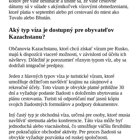
kódov pre vaše destinácie a uistite sa, že vaše cestovné
dátumy sú v súlade s akýmikoľvek vízovými obmedzeniami,
ktoré platia v septembri alebo pri cestovaní do miest ako
Tuvalu alebo Bhután.
Aký typ víza je dostupný pre obyvateľov
Kazachstanu?
Občanovia Kazachstanu, ktorí chcú získať vízum pre Rusko,
majú k dispozícii viaceré možnosti, v závislosti od účelu ich
návštevy. Dôležité je porozumieť rôznym typom víz, aby sa
dodržali imigračné predpisy.
Jeden z hlavných typov víza je turistické vízum, ktoré
umožňuje držiteľom navštíviť krajinu na záujmové a
rekreačné účely. Toto vízum je obvykle platné približne 30
dní a vyžaduje podanie žiadosti s doložením ubytovania a
plánu cestovania. Turisti sú odporúčaní mať jasnú kópiu
svojich žiadostných formulárov a podpory dokumentov.
Iný častý typ je obchodná víza, určená pre osoby, ktoré musia
navštíviť stretnutia alebo konferencie. Táto víza môže byť
jednoduchá alebo viacnásobná, čo umožňuje väčšiu flexibilitu
pre pokračujúce obchodné aktivity. Pre proces žiadosti sa
obvykle vyžaduje pozvánka od ruskej spoločnosti.