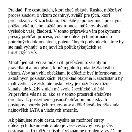
Preklad: Pre cestujúcich, ktorí chcú objaviť Rusko, môže byť
proces žiadosti o vízum zdanlivý, zvlášť pre tých, ktorí
prichádzajú z Kazachstanu. Dôležité je porozumieť presným
požiadavkám, lebo každá podrobnosť môže ovplyvniť
výsledok vašej žiadosti. V tomto prípravku vám poskytneme
presný prehľad procesu, vrátane dôležitých informácií o
potrebných dokumentoch, potenciálnych podvodoch, ktoré by
ste mali vyhnúť, a najnovších politík týkajúcich sa
turistických víz.
Mnohí jednotlivci sa môžu cíti preťažení rozsiahlymi
pravidlami a predpismi, ktoré regulujú podanie žiadosti o
vízum. Aby sa vyhli obťažiam, je dôležité byť informovaní o
aktuálnych požiadavkách. Napríklad občania Kazachstanu by
mali vedieť, že získanie ruskej vízy je možné cez rôzne
kanály, ale každý z nich má svoje špecifické kritériá.
Pripravíme vás na to, ako sa v tomto prostredí efektívne
orientovať, poskytneme jasnosť ohľadom notárskych
postupov, potrebných rozhovorov a dôležitosti dodržiavania
najnovších IATA a vládnych smerníc.
Ak plánujete svoju cestu, myslite na možnosť straty
dôležitých dokumentov, ako je vaše cestovný pas, počas
cestovania. To môže spôsobiť významné problémy, zvlášť pri