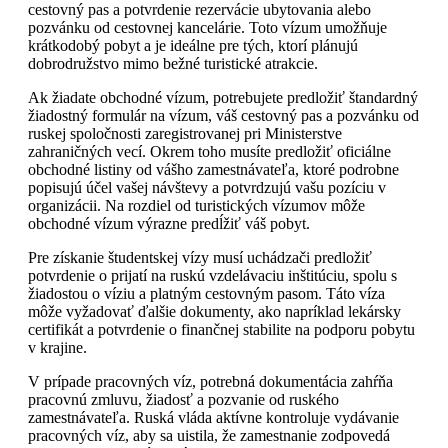
cestovný pas a potvrdenie rezervácie ubytovania alebo
pozvánku od cestovnej kancelárie. Toto vízum umožňuje
krátkodobý pobyt a je ideálne pre tých, ktorí plánujú
dobrodružstvo mimo bežné turistické atrakcie.
Ak žiadate obchodné vízum, potrebujete predložiť štandardný
žiadostný formulár na vízum, váš cestovný pas a pozvánku od
ruskej spoločnosti zaregistrovanej pri Ministerstve
zahraničných vecí. Okrem toho musíte predložiť oficiálne
obchodné listiny od vášho zamestnávateľa, ktoré podrobne
popisujú účel vašej návštevy a potvrdzujú vašu pozíciu v
organizácii. Na rozdiel od turistických vízumov môže
obchodné vízum výrazne predĺžiť váš pobyt.
Pre získanie študentskej vízy musí uchádzači predložiť
potvrdenie o prijatí na ruskú vzdelávaciu inštitúciu, spolu s
žiadostou o víziu a platným cestovným pasom. Táto víza
môže vyžadovať ďalšie dokumenty, ako napríklad lekársky
certifikát a potvrdenie o finančnej stabilite na podporu pobytu
v krajine.
V prípade pracovných víz, potrebná dokumentácia zahŕňa
pracovnú zmluvu, žiadosť a pozvanie od ruského
zamestnávateľa. Ruská vláda aktívne kontroluje vydávanie
pracovných víz, aby sa uistila, že zamestnanie zodpovedá