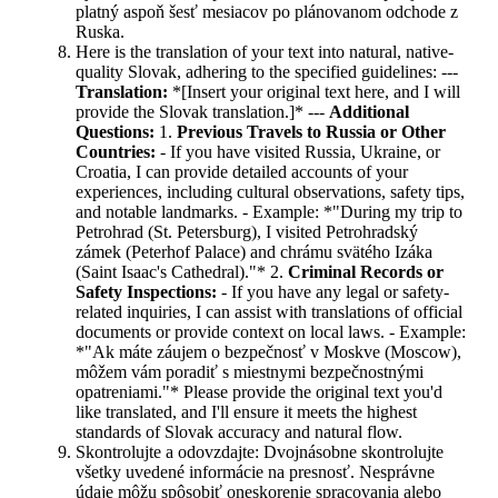
platný aspoň šesť mesiacov po plánovanom odchode z
Ruska.
Here is the translation of your text into natural, native-
quality Slovak, adhering to the specified guidelines: ---
Translation:
*[Insert your original text here, and I will
provide the Slovak translation.]* ---
Additional
Questions:
1.
Previous Travels to Russia or Other
Countries:
- If you have visited Russia, Ukraine, or
Croatia, I can provide detailed accounts of your
experiences, including cultural observations, safety tips,
and notable landmarks. - Example: *"During my trip to
Petrohrad (St. Petersburg), I visited Petrohradský
zámek (Peterhof Palace) and chrámu svätého Izáka
(Saint Isaac's Cathedral)."* 2.
Criminal Records or
Safety Inspections:
- If you have any legal or safety-
related inquiries, I can assist with translations of official
documents or provide context on local laws. - Example:
*"Ak máte záujem o bezpečnosť v Moskve (Moscow),
môžem vám poradiť s miestnymi bezpečnostnými
opatreniami."* Please provide the original text you'd
like translated, and I'll ensure it meets the highest
standards of Slovak accuracy and natural flow.
Skontrolujte a odovzdajte: Dvojnásobne skontrolujte
všetky uvedené informácie na presnosť. Nesprávne
údaje môžu spôsobiť oneskorenie spracovania alebo