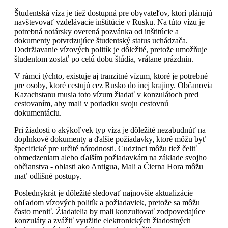
Študentská víza je tiež dostupná pre obyvateľov, ktorí plánujú
navštevovať vzdelávacie inštitúcie v Rusku. Na túto vízu je
potrebná notársky overená pozvánka od inštitúcie a
dokumenty potvrdzujúce študentský status uchádzača.
Dodržiavanie vízových politík je dôležité, pretože umožňuje
študentom zostať po celú dobu štúdia, vrátane prázdnin.
V rámci týchto, existuje aj tranzitné vízum, ktoré je potrebné
pre osoby, ktoré cestujú cez Rusko do inej krajiny. Občanovia
Kazachstanu musia toto vízum žiadať v konzulátoch pred
cestovaním, aby mali v poriadku svoju cestovnú
dokumentáciu.
Pri žiadosti o akýkoľvek typ víza je dôležité nezabudnúť na
doplnkové dokumenty a ďalšie požiadavky, ktoré môžu byť
špecifické pre určité národnosti. Cudzinci môžu tiež čeliť
obmedzeniam alebo ďalším požiadavkám na základe svojho
občianstva - oblasti ako Antigua, Mali a Čierna Hora môžu
mať odlišné postupy.
Poslednýkrát je dôležité sledovať najnovšie aktualizácie
ohľadom vízových politík a požiadaviek, pretože sa môžu
často meniť. Žiadatelia by mali konzultovať zodpovedajúce
konzuláty a zvážiť využitie elektronických žiadostných