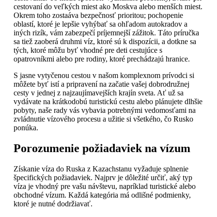
cestovaní do veľkých miest ako Moskva alebo menších miest.
Okrem toho zostaáva bezpečnosť prioritou; pochopenie
oblastí, ktoré je lepšie vyhýbať sa ohľadom autokradov a
iných rizík, vám zabezpečí príjemnejší zážitok. Táto príručka
sa tiež zaoberá druhmi víz, ktoré sú k dispozícii, a dotkne sa
tých, ktoré môžu byť vhodné pre deti cestujúce s
opatrovníkmi alebo pre rodiny, ktoré prechádzajú hranice.
S jasne vytyčenou cestou v našom komplexnom prívodci si
môžete byť istí a pripravení na začatie vašej dobrodružnej
cesty v jednej z najzaujímavejších krajín sveta. Ať už sa
vydávate na krátkodobú turistickú cestu alebo plánujete dlhšie
pobyty, naše rady vás vybavia potrebnými vedomosťami na
zvládnutie vízového procesu a užitie si všetkého, čo Rusko
ponúka.
Porozumenie požiadaviek na vízum
Získanie víza do Ruska z Kazachstanu vyžaduje splnenie
špecifických požiadaviek. Najprv je dôležité určiť, aký typ
víza je vhodný pre vašu návštevu, napríklad turistické alebo
obchodné vízum. Každá kategória má odlišné podmienky,
ktoré je nutné dodržiavať.