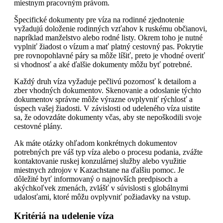
miestnym pracovným právom.
Špecifické dokumenty pre víza na rodinné zjednotenie
vyžadujú doloženie rodinných vzťahov k ruskému občianovi,
napríklad manželstvo alebo rodné listy. Okrem toho je nutné
vyplniť žiadost o vízum a mať platný cestovný pas. Pokrytie
pre rovnopohlavné páry sa môže líšiť, preto je vhodné overiť
si vhodnosť a aké ďalšie dokumenty môžu byť potrebné.
Každý druh víza vyžaduje pečlivú pozornosť k detailom a
zber vhodných dokumentov. Skenovanie a odoslanie týchto
dokumentov správne môže výrazne ovplyvniť rýchlosť a
úspech vašej žiadosti. V závislosti od udeleného víza uistite
sa, že odovzdáte dokumenty včas, aby ste nepoškodili svoje
cestovné plány.
Ak máte otázky ohľadom konkrétnych dokumentov
potrebných pre váš typ víza alebo o procesu podania, zvážte
kontaktovanie ruskej konzulárnej služby alebo využitie
miestnych zdrojov v Kazachstane na ďalšiu pomoc. Je
dôležité byť informovaný o najnovších predpisoch a
akýchkoľvek zmenách, zvlášť v súvislosti s globálnymi
udalosťami, ktoré môžu ovplyvniť požiadavky na vstup.
Kritériá na udelenie víza