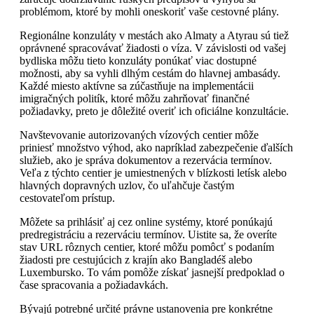
problémom, ktoré by mohli oneskoriť vaše cestovné plány.
Regionálne konzuláty v mestách ako Almaty a Atyrau sú tiež
oprávnené spracovávať žiadosti o víza. V závislosti od vašej
bydliska môžu tieto konzuláty ponúkať viac dostupné
možnosti, aby sa vyhli dlhým cestám do hlavnej ambasády.
Každé miesto aktívne sa zúčastňuje na implementácii
imigračných politík, ktoré môžu zahrňovať finančné
požiadavky, preto je dôležité overiť ich oficiálne konzultácie.
Navštevovanie autorizovaných vízových centier môže
priniesť množstvo výhod, ako napríklad zabezpečenie ďalších
služieb, ako je správa dokumentov a rezervácia termínov.
Veľa z týchto centier je umiestnených v blízkosti letísk alebo
hlavných dopravných uzlov, čo uľahčuje častým
cestovateľom prístup.
Môžete sa prihlásiť aj cez online systémy, ktoré ponúkajú
predregistráciu a rezerváciu termínov. Uistite sa, že overíte
stav URL rôznych centier, ktoré môžu pomôcť s podaním
žiadosti pre cestujúcich z krajín ako Bangladéš alebo
Luxembursko. To vám pomôže získať jasnejší predpoklad o
čase spracovania a požiadavkách.
Bývajú potrebné určité právne ustanovenia pre konkrétne