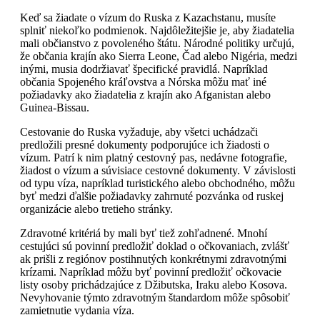
Keď sa žiadate o vízum do Ruska z Kazachstanu, musíte
splniť niekoľko podmienok. Najdôležitejšie je, aby žiadatelia
mali občianstvo z povoleného štátu. Národné politiky určujú,
že občania krajín ako Sierra Leone, Čad alebo Nigéria, medzi
inými, musia dodržiavať špecifické pravidlá. Napríklad
občania Spojeného kráľovstva a Nórska môžu mať iné
požiadavky ako žiadatelia z krajín ako Afganistan alebo
Guinea-Bissau.
Cestovanie do Ruska vyžaduje, aby všetci uchádzači
predložili presné dokumenty podporujúce ich žiadosti o
vízum. Patrí k nim platný cestovný pas, nedávne fotografie,
žiadost o vízum a súvisiace cestovné dokumenty. V závislosti
od typu víza, napríklad turistického alebo obchodného, môžu
byť medzi ďalšie požiadavky zahrnuté pozvánka od ruskej
organizácie alebo tretieho stránky.
Zdravotné kritériá by mali byť tiež zohľadnené. Mnohí
cestujúci sú povinní predložiť doklad o očkovaniach, zvlášť
ak prišli z regiónov postihnutých konkrétnymi zdravotnými
krízami. Napríklad môžu byť povinní predložiť očkovacie
listy osoby prichádzajúce z Džibutska, Iraku alebo Kosova.
Nevyhovanie týmto zdravotným štandardom môže spôsobiť
zamietnutie vydania víza.