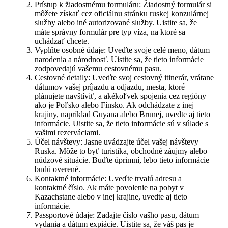
Prístup k žiadostnému formuláru: Žiadostný formulár si
môžete získať cez oficiálnu stránku ruskej konzulárnej
služby alebo iné autorizované služby. Uistite sa, že
máte správny formulár pre typ víza, na ktoré sa
uchádzať chcete.
Vyplňte osobné údaje: Uveďte svoje celé meno, dátum
narodenia a národnosť. Uistite sa, že tieto informácie
zodpovedajú vašemu cestovnému pasu.
Cestovné detaily: Uveďte svoj cestovný itinerár, vrátane
dátumov vašej príjazdu a odjazdu, mesta, ktoré
plánujete navštíviť, a akékoľvek spojenia cez regióny
ako je Poľsko alebo Fínsko. Ak odchádzate z inej
krajiny, napríklad Guyana alebo Brunej, uvedte aj tieto
informácie. Uistite sa, že tieto informácie sú v súlade s
vašimi rezerváciami.
Účel návštevy: Jasne uvádzajte účel vašej návštevy
Ruska. Môže to byť turistika, obchodné záujmy alebo
núdzové situácie. Buďte úprimní, lebo tieto informácie
budú overené.
Kontaktné informácie: Uveďte trvalú adresu a
kontaktné číslo. Ak máte povolenie na pobyt v
Kazachstane alebo v inej krajine, uvedte aj tieto
informácie.
Passportové údaje: Zadajte číslo vašho pasu, dátum
vydania a dátum expiácie. Uistite sa, že váš pas je