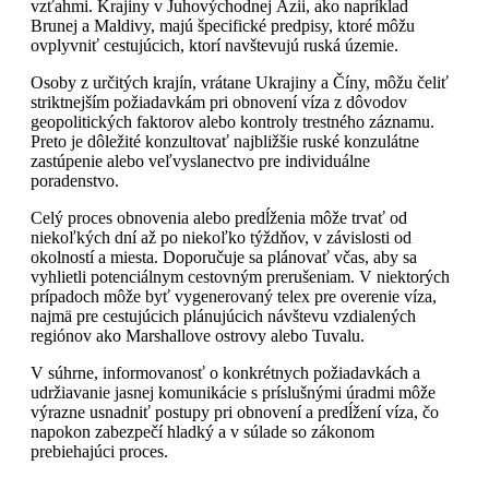
vzťahmi. Krajiny v Juhovýchodnej Ázii, ako napríklad
Brunej a Maldivy, majú špecifické predpisy, ktoré môžu
ovplyvniť cestujúcich, ktorí navštevujú ruská územie.
Osoby z určitých krajín, vrátane Ukrajiny a Číny, môžu čeliť
striktnejším požiadavkám pri obnovení víza z dôvodov
geopolitických faktorov alebo kontroly trestného záznamu.
Preto je dôležité konzultovať najbližšie ruské konzulátne
zastúpenie alebo veľvyslanectvo pre individuálne
poradenstvo.
Celý proces obnovenia alebo predĺženia môže trvať od
niekoľkých dní až po niekoľko týždňov, v závislosti od
okolností a miesta. Doporučuje sa plánovať včas, aby sa
vyhlietli potenciálnym cestovným prerušeniam. V niektorých
prípadoch môže byť vygenerovaný telex pre overenie víza,
najmä pre cestujúcich plánujúcich návštevu vzdialených
regiónov ako Marshallove ostrovy alebo Tuvalu.
V súhrne, informovanosť o konkrétnych požiadavkách a
udržiavanie jasnej komunikácie s príslušnými úradmi môže
výrazne usnadniť postupy pri obnovení a predĺžení víza, čo
napokon zabezpečí hladký a v súlade so zákonom
prebiehajúci proces.