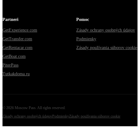
Partneri
Pomoc
GetExperience.com
Zásady ochrany osobných údajov
GetTransfer.com
Podmienky
GetRentacar.com
Zásady používania súborov cookie
GetBoat.com
PiterPass
Tutkakdoma.ru
©
2026
Moscow Pass
. All rights reserved.
Zásady ochrany osobných údajov
Podmienky
Zásady používania súborov cookie