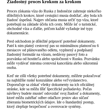
Žiadostný proces krokom za krokom
Proces získania víza do Ruska z Indonézie zahrnuje niekoľko
dôležitých krokov, ktoré cestujúci musia dodržať, aby bola ich
žiadosť úspešná. Najprv občania musia určiť typ víza, ktoré
potrebujú na základe účelu ich cesty. Môže ísť o turistické,
obchodné víza a ďalšie, pričom každé vyžaduje iné typy
dokumentácie.
Pred odchodom je dôležité pripraviť potrebné dokumenty.
Patrí k nim platný cestovný pas so minimálnou platnosťou 6
mesiacov od plánovaného odletu, vyplnený a podpísaný
žiadostný formulár na vízum, nedávny pasový foto a
pozvánka od hostiteľa alebo spoločnosti v Rusku. Pozvánku
môže vydávať miestna cestovná kancelária alebo súkromná
osoba.
Keď ste zišli všetky potrebné dokumenty, môžete pokračovať
na najbližšie ruské konzulátne alebo veľvyslanectvo.
Doporučuje sa získať všetky dokumenty na ich oficiálnej
stránke, kde sa môžu líšiť špecifické požiadavky. Počas
návštevy budete musieť odovzdať svoj žiadosť a dokumenty,
ktoré môžu zahŕňať odber otlačkov prstov ako súčasť
zbierania biometrických údajov. Ide o štandardný postup,
ktorý zlepšuje bezpečnosť a overovacie systémy.