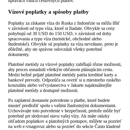
úpravách vašich cestovných plánov.
Vízové poplatky a spôsoby platby
Poplatky za získanie víza do Ruska z Indonézie sa môžu líšiť
v závislosti od typu víza, ktoré si žiadate. Obvykle sa ceny
pohybujú od 30 USD do 150 USD, v závislosti od doby
spracovania a typu víza (turistické, obchodné alebo
študentské). Obvykle sú poplatky za víza nevrátane, preto je
dôležité, aby ste správne odovzdali všetky potrebné
dokumenty.
Platobné metódy za vízové poplatky zahŕňajú rôzne možnosti,
aby proces usnadnili všetkým občanom plánujúcim cestu.
Medzi bežné prijaté platobné metódy patria kreditné karty a
bankové prevody. Odporúča sa overiť si u miestneho ruského
konzulátu alebo veľvyslanectva v Jakarte najaktuálnejšie
platobné metódy a dostupné možnosti.
Po zaplatení dostanete potvrdenie o platbe, ktoré budete
musieť predložiť spolu s vašimi žiadostnými dokumentami.
Uchovávajte toto potvrdenie v bezpečnosti, pretože môže byť
potrebné pri sledovaní stavu vašej vízy. Ak máte otázky
ohľadom poplatkov a platobných postupov, môžete sa pozrieť
na web e-visagovuz alebo sa pozrieť do sekcie Často kladené