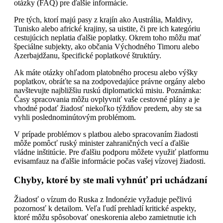
otázky (FAQ) pre ďalšie informácie.
Pre tých, ktorí majú pasy z krajín ako Austrália, Maldivy,
Tunisko alebo africké krajiny, sa uistite, či pre ich kategóriu
cestujúcich neplatia ďalšie poplatky. Okrem toho môžu mať
špeciálne subjekty, ako občania Východného Timoru alebo
Azerbajdžanu, špecifické poplatkové štruktúry.
Ak máte otázky ohľadom platobného procesu alebo výšky
poplatkov, obráťte sa na zodpovedajúce právne orgány alebo
navštevujte najbližšiu ruskú diplomatickú misiu. Poznámka:
Časy spracovania môžu ovplyvniť vaše cestovné plány a je
vhodné podať žiadosť niekoľko týždňov predem, aby ste sa
vyhli poslednominútovým problémom.
V prípade problémov s platbou alebo spracovaním žiadosti
môže pomôcť ruský minister zahraničných vecí a ďalšie
vládne inštitúcie. Pre ďalšiu podporu môžete využiť platformu
evisamfauz na ďalšie informácie počas vašej vízovej žiadosti.
Chyby, ktoré by ste mali vyhnúť pri uchádzaní
Žiadosť o vízum do Ruska z Indonézie vyžaduje pečlivú
pozornosť k detailom. Veľa ľudí prehladí kritické aspekty,
ktoré môžu spôsobovať oneskorenia alebo zamietnutie ich