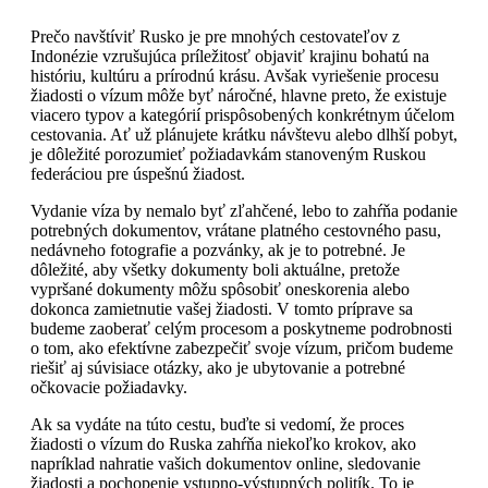
Prečo navštíviť Rusko je pre mnohých cestovateľov z
Indonézie vzrušujúca príležitosť objaviť krajinu bohatú na
históriu, kultúru a prírodnú krásu. Avšak vyriešenie procesu
žiadosti o vízum môže byť náročné, hlavne preto, že existuje
viacero typov a kategórií prispôsobených konkrétnym účelom
cestovania. Ať už plánujete krátku návštevu alebo dlhší pobyt,
je dôležité porozumieť požiadavkám stanoveným Ruskou
federáciou pre úspešnú žiadost.
Vydanie víza by nemalo byť zľahčené, lebo to zahŕňa podanie
potrebných dokumentov, vrátane platného cestovného pasu,
nedávneho fotografie a pozvánky, ak je to potrebné. Je
dôležité, aby všetky dokumenty boli aktuálne, pretože
vypršané dokumenty môžu spôsobiť oneskorenia alebo
dokonca zamietnutie vašej žiadosti. V tomto príprave sa
budeme zaoberať celým procesom a poskytneme podrobnosti
o tom, ako efektívne zabezpečiť svoje vízum, pričom budeme
riešiť aj súvisiace otázky, ako je ubytovanie a potrebné
očkovacie požiadavky.
Ak sa vydáte na túto cestu, buďte si vedomí, že proces
žiadosti o vízum do Ruska zahŕňa niekoľko krokov, ako
napríklad nahratie vašich dokumentov online, sledovanie
žiadosti a pochopenie vstupno-výstupných politík. To je