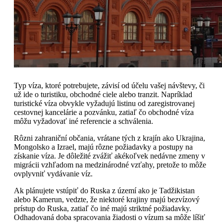
Typ víza, ktoré potrebujete, závisí od účelu vašej návštevy, či
už ide o turistiku, obchodné ciele alebo tranzit. Napríklad
turistické víza obvykle vyžadujú listinu od zaregistrovanej
cestovnej kancelárie a pozvánku, zatiaľ čo obchodné víza
môžu vyžadovať iné referencie a schválenia.
Rôzni zahraniční občania, vrátane tých z krajín ako Ukrajina,
Mongolsko a Izrael, majú rôzne požiadavky a postupy na
získanie víza. Je dôležité zvážiť akékoľvek nedávne zmeny v
migrácii vzhľadom na medzinárodné vzťahy, pretože to môže
ovplyvniť vydávanie víz.
Ak plánujete vstúpiť do Ruska z území ako je Tadžikistan
alebo Kamerun, vedzte, že niektoré krajiny majú bezvízový
prístup do Ruska, zatiaľ čo iné majú striktné požiadavky.
Odhadovaná doba spracovania žiadosti o vízum sa môže líšiť