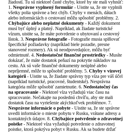
žiadostí. Tu sú niektoré časté chyby, ktoré by ste mali vyhnúť:
1.
Nesprávne vyplnený formulár
- Uistite sa, že ste vyplnili
všetky polia správne a bez chýb. Chyby v menách, dátach
alebo informáciách o cestovaní môžu spôsobiť problémy. 2.
Chýbajúce alebo neplatné dokumenty
- Každý dokument
musí byť úplný a platný. Napríklad, ak žiadate turistické
vízum, uistite sa, že máte potvrdenie o ubytovaní a cestovný
lístok. 3.
Nesprávne fotografie
- Fotografie musia splňovať
špecifické požiadavky (napríklad biele pozadie, presne
stanovené rozmery). Ak sú neodpovedajúce, môžu byť
odmietnuté. 4.
Nedostatočné finančné prostriedky
- Musíte
dokázať, že máte dostatok peňazí na pokrytie nákladov na
cestu. Ak sú vaše finančné dokumenty neúplné alebo
nepríjemné, môže to spôsobiť problémy. 5.
Chyby v vízovej
kategórii
- Uistite sa, že žiadate správny typ víza pre váš účel
(napríklad turistické, pracovné, študentské). Nesprávna
kategória môže spôsobiť zamietnutie. 6.
Nedostatočný čas
na spracovanie
- Niektoré víza vyžadujú viac času na
spracovanie. Nečakajte na poslednú chvíľu, aby ste mali
dostatok času na vyriešenie akýchkoľvek problémov. 7.
Nesprávne informácie o pobyte
- Uistite sa, že ste správne
uvedli informácie o mieste pobytu v Rusku, vrátane adresy a
kontaktných údajov. 8.
Chýbajúce potvrdenie o zdravotnej
poistke
- Niektoré víza vyžadujú potvrdenie o zdravotnej
poistke, ktorá pokrýva pobyt v Rusku. Ak sa budete držať