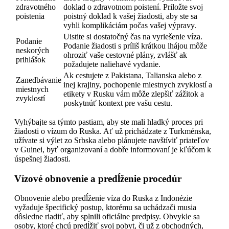
zdravotného
doklad o zdravotnom poistení. Priložte svoj
poistenia
poistný doklad k vašej žiadosti, aby ste sa
vyhli komplikáciám počas vašej výpravy.
Uistite si dostatočný čas na vyriešenie víza.
Podanie
Podanie žiadosti s príliš krátkou lhájou môže
neskorých
ohroziť vaše cestovné plány, zvlášť ak
prihlášok
požadujete naliehavé vydanie.
Ak cestujete z Pakistana, Talianska alebo z
Zanedbávanie
inej krajiny, pochopenie miestnych zvyklostí a
miestnych
etikety v Rusku vám môže zlepšiť zážitok a
zvyklostí
poskytnúť kontext pre vašu cestu.
Vyhýbajte sa týmto pastiam, aby ste mali hladký proces pri
žiadosti o vízum do Ruska. Ať už prichádzate z Turkménska,
užívate si výlet zo Srbska alebo plánujete navštíviť priateľov
v Guinei, byť organizovaní a dobře informovaní je kľúčom k
úspešnej žiadosti.
Vízové obnovenie a predĺženie procedúr
Obnovenie alebo predĺženie víza do Ruska z Indonézie
vyžaduje špecifický postup, ktorému sa uchádzači musia
dôsledne riadiť, aby splnili oficiálne predpisy. Obvykle sa
osoby, ktoré chcú predĺžiť svoj pobyt, či už z obchodných,