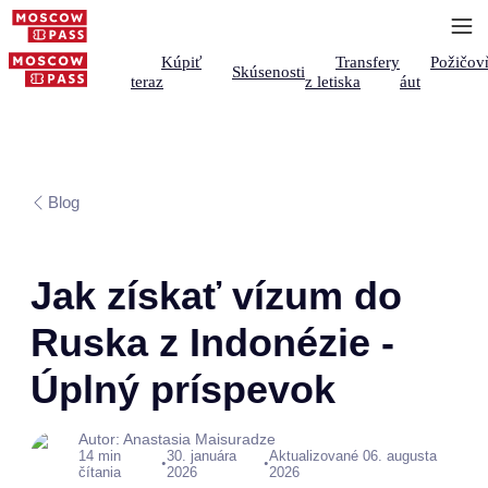
Kúpiť
Transfery
Požičov
Skúsenosti
teraz
z letiska
áut
Blog
Jak získať vízum do
Ruska z Indonézie -
Úplný príspevok
Autor: Anastasia Maisuradze
14 min
30. januára
Aktualizované 06. augusta
•
•
čítania
2026
2026