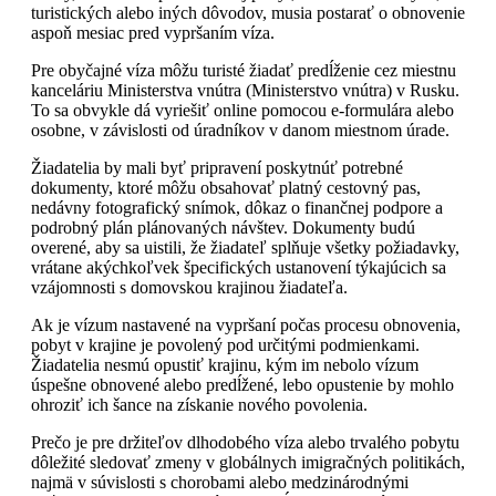
turistických alebo iných dôvodov, musia postarať o obnovenie
aspoň mesiac pred vypršaním víza.
Pre obyčajné víza môžu turisté žiadať predĺženie cez miestnu
kanceláriu Ministerstva vnútra (Ministerstvo vnútra) v Rusku.
To sa obvykle dá vyriešiť online pomocou e-formulára alebo
osobne, v závislosti od úradníkov v danom miestnom úrade.
Žiadatelia by mali byť pripravení poskytnúť potrebné
dokumenty, ktoré môžu obsahovať platný cestovný pas,
nedávny fotografický snímok, dôkaz o finančnej podpore a
podrobný plán plánovaných návštev. Dokumenty budú
overené, aby sa uistili, že žiadateľ splňuje všetky požiadavky,
vrátane akýchkoľvek špecifických ustanovení týkajúcich sa
vzájomnosti s domovskou krajinou žiadateľa.
Ak je vízum nastavené na vypršaní počas procesu obnovenia,
pobyt v krajine je povolený pod určitými podmienkami.
Žiadatelia nesmú opustiť krajinu, kým im nebolo vízum
úspešne obnovené alebo predĺžené, lebo opustenie by mohlo
ohroziť ich šance na získanie nového povolenia.
Prečo je pre držiteľov dlhodobého víza alebo trvalého pobytu
dôležité sledovať zmeny v globálnych imigračných politikách,
najmä v súvislosti s chorobami alebo medzinárodnými