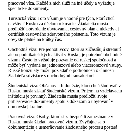
pracovné víza. Každé z nich slúži na iné účely a vyžaduje
špecifické dokumenty.
Turistická víza: Toto vízum je vhodné pre tých, ktorí chcú
navštíviť Rusko za účelom rekreácie. Žiadatelia musia
predložiť potvrdenie ubytovania, cestovný plán a niekedy aj
certifikát cestovného zdravotného poistenia. Toto vízum je
obvykle platné na krátky čas.
Obchodná víza: Pre jednotlivcov, ktorí sa zúčastňujú stretnutí
alebo podnikateľských aktivít v Rusku, je potrebné obchodné
vízum. Často to vyžaduje pozvanie od ruskej spoločnosti a
môže byť vydané na jednorazové alebo viacerorazové vstupy.
Ruské konzuláty môžu požiadať o podrobnosti o činnosti
žiadateľa súvisiace s obchodnými transakciami.
Študentská víza: Občanovia Indonézie, ktorí chcú študovať v
Rusku, musia získať študentské vízum. Príjem na vzdelávaciu
inštitúciu je povinný. Žiadatelia musia predložiť svoje
prihlasovacie dokumenty spolu s dôkazom o ubytovaní v
domovskej krajine.
Pracovná víza: Osoby, ktoré si zabezpečili zamestnanie v
Rusku, musia žiadať pracovné vízum. Zvyčajne sa o
dokumentáciu a usmerňovanie žiadostného procesu postará