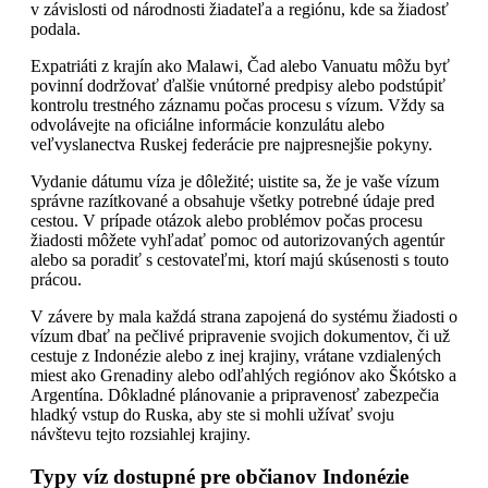
v závislosti od národnosti žiadateľa a regiónu, kde sa žiadosť
podala.
Expatriáti z krajín ako Malawi, Čad alebo Vanuatu môžu byť
povinní dodržovať ďalšie vnútorné predpisy alebo podstúpiť
kontrolu trestného záznamu počas procesu s vízum. Vždy sa
odvolávejte na oficiálne informácie konzulátu alebo
veľvyslanectva Ruskej federácie pre najpresnejšie pokyny.
Vydanie dátumu víza je dôležité; uistite sa, že je vaše vízum
správne razítkované a obsahuje všetky potrebné údaje pred
cestou. V prípade otázok alebo problémov počas procesu
žiadosti môžete vyhľadať pomoc od autorizovaných agentúr
alebo sa poradiť s cestovateľmi, ktorí majú skúsenosti s touto
prácou.
V závere by mala každá strana zapojená do systému žiadosti o
vízum dbať na pečlivé pripravenie svojich dokumentov, či už
cestuje z Indonézie alebo z inej krajiny, vrátane vzdialených
miest ako Grenadiny alebo odľahlých regiónov ako Škótsko a
Argentína. Dôkladné plánovanie a pripravenosť zabezpečia
hladký vstup do Ruska, aby ste si mohli užívať svoju
návštevu tejto rozsiahlej krajiny.
Typy víz dostupné pre občianov Indonézie