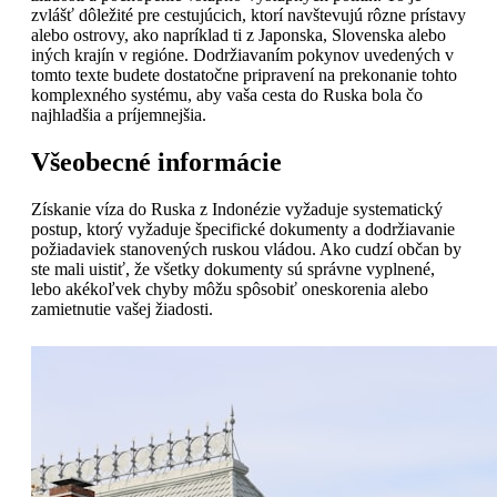
zvlášť dôležité pre cestujúcich, ktorí navštevujú rôzne prístavy
alebo ostrovy, ako napríklad ti z Japonska, Slovenska alebo
iných krajín v regióne. Dodržiavaním pokynov uvedených v
tomto texte budete dostatočne pripravení na prekonanie tohto
komplexného systému, aby vaša cesta do Ruska bola čo
najhladšia a príjemnejšia.
Všeobecné informácie
Získanie víza do Ruska z Indonézie vyžaduje systematický
postup, ktorý vyžaduje špecifické dokumenty a dodržiavanie
požiadaviek stanovených ruskou vládou. Ako cudzí občan by
ste mali uistiť, že všetky dokumenty sú správne vyplnené,
lebo akékoľvek chyby môžu spôsobiť oneskorenia alebo
zamietnutie vašej žiadosti.