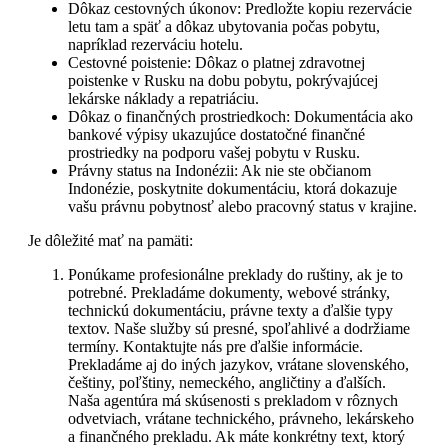
Dôkaz cestovných úkonov: Predložte kopiu rezervácie
letu tam a späť a dôkaz ubytovania počas pobytu,
napríklad rezerváciu hotelu.
Cestovné poistenie: Dôkaz o platnej zdravotnej
poistenke v Rusku na dobu pobytu, pokrývajúcej
lekárske náklady a repatriáciu.
Dôkaz o finančných prostriedkoch: Dokumentácia ako
bankové výpisy ukazujúce dostatočné finančné
prostriedky na podporu vašej pobytu v Rusku.
Právny status na Indonézii: Ak nie ste občianom
Indonézie, poskytnite dokumentáciu, ktorá dokazuje
vašu právnu pobytnosť alebo pracovný status v krajine.
Je dôležité mať na pamäti:
Ponúkame profesionálne preklady do ruštiny, ak je to
potrebné. Prekladáme dokumenty, webové stránky,
technickú dokumentáciu, právne texty a ďalšie typy
textov. Naše služby sú presné, spoľahlivé a dodržiame
termíny. Kontaktujte nás pre ďalšie informácie.
Prekladáme aj do iných jazykov, vrátane slovenského,
češtiny, poľštiny, nemeckého, angličtiny a ďalších.
Naša agentúra má skúsenosti s prekladom v rôznych
odvetviach, vrátane technického, právneho, lekárskeho
a finančného prekladu. Ak máte konkrétny text, ktorý