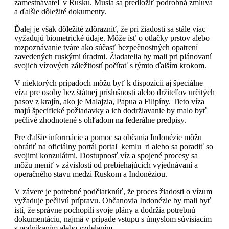
zamestnávateľ v Rusku. Musia sa predložiť podrobná zmluva
a ďalšie dôležité dokumenty.
Ďalej je však dôležité zdôrazniť, že pri žiadosti sa stále viac
vyžadujú biometrické údaje. Môže ísť o otlačky prstov alebo
rozpoznávanie tváre ako súčasť bezpečnostných opatrení
zavedených ruskými úradmi. Žiadatelia by mali pri plánovaní
svojich vízových záležitostí počítať s týmto ďalším krokom.
V niektorých prípadoch môžu byť k dispozícii aj špeciálne
víza pre osoby bez štátnej príslušnosti alebo držiteľov určitých
pasov z krajín, ako je Malajzia, Papua a Filipíny. Tieto víza
majú špecifické požiadavky a ich dodržiavanie by malo byť
pečlivé zhodnotené s ohľadom na federálne predpisy.
Pre ďalšie informácie a pomoc sa občania Indonézie môžu
obrátiť na oficiálny portál portal_kemlu_ri alebo sa poradiť so
svojimi konzulátmi. Dostupnosť víz a spojené procesy sa
môžu meniť v závislosti od prebiehajúcich vyjednávaní a
operačného stavu medzi Ruskom a Indonéziou.
V závere je potrebné podčiarknúť, že proces žiadosti o vízum
vyžaduje pečlivú prípravu. Občanovia Indonézie by mali byť
istí, že správne pochopili svoje plány a dodržia potrebnú
dokumentáciu, najmä v prípade vstupu s úmyslom súvisiacim
s podnikaním alebo vzdelaním.