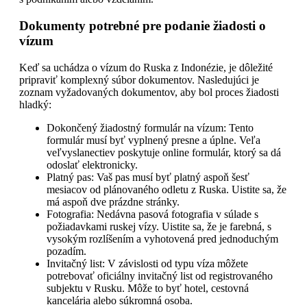
Dokumenty potrebné pre podanie žiadosti o
vízum
Keď sa uchádza o vízum do Ruska z Indonézie, je dôležité
pripraviť komplexný súbor dokumentov. Nasledujúci je
zoznam vyžadovaných dokumentov, aby bol proces žiadosti
hladký:
Dokončený žiadostný formulár na vízum: Tento
formulár musí byť vyplnený presne a úplne. Veľa
veľvyslanectiev poskytuje online formulár, ktorý sa dá
odoslať elektronicky.
Platný pas: Vaš pas musí byť platný aspoň šesť
mesiacov od plánovaného odletu z Ruska. Uistite sa, že
má aspoň dve prázdne stránky.
Fotografia: Nedávna pasová fotografia v súlade s
požiadavkami ruskej vízy. Uistite sa, že je farebná, s
vysokým rozlíšením a vyhotovená pred jednoduchým
pozadím.
Invitačný list: V závislosti od typu víza môžete
potrebovať oficiálny invitačný list od registrovaného
subjektu v Rusku. Môže to byť hotel, cestovná
kancelária alebo súkromná osoba.