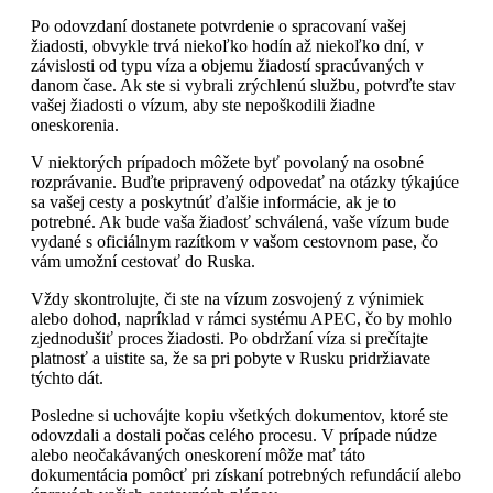
Po odovzdaní dostanete potvrdenie o spracovaní vašej
žiadosti, obvykle trvá niekoľko hodín až niekoľko dní, v
závislosti od typu víza a objemu žiadostí spracúvaných v
danom čase. Ak ste si vybrali zrýchlenú službu, potvrďte stav
vašej žiadosti o vízum, aby ste nepoškodili žiadne
oneskorenia.
V niektorých prípadoch môžete byť povolaný na osobné
rozprávanie. Buďte pripravený odpovedať na otázky týkajúce
sa vašej cesty a poskytnúť ďalšie informácie, ak je to
potrebné. Ak bude vaša žiadosť schválená, vaše vízum bude
vydané s oficiálnym razítkom v vašom cestovnom pase, čo
vám umožní cestovať do Ruska.
Vždy skontrolujte, či ste na vízum zosvojený z výnimiek
alebo dohod, napríklad v rámci systému APEC, čo by mohlo
zjednodušiť proces žiadosti. Po obdržaní víza si prečítajte
platnosť a uistite sa, že sa pri pobyte v Rusku pridržiavate
týchto dát.
Posledne si uchovájte kopiu všetkých dokumentov, ktoré ste
odovzdali a dostali počas celého procesu. V prípade núdze
alebo neočakávaných oneskorení môže mať táto
dokumentácia pomôcť pri získaní potrebných refundácií alebo