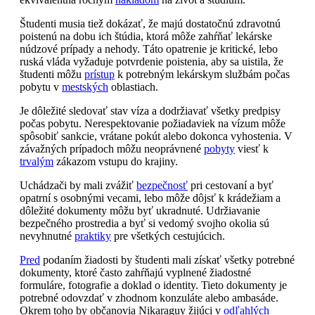
Študenti musia tiež dokázať, že majú dostatočnú zdravotnú
poistenú na dobu ich štúdia, ktorá môže zahŕňať lekárske
núdzové prípady a nehody. Táto opatrenie je kritické, lebo
ruská vláda vyžaduje potvrdenie poistenia, aby sa uistila, že
študenti môžu
prístup
k potrebným lekárskym službám počas
pobytu v
mestských
oblastiach.
Je dôležité sledovať stav víza a dodržiavať všetky predpisy
počas pobytu. Nerespektovanie požiadaviek na vízum môže
spôsobiť sankcie, vrátane pokút alebo dokonca vyhostenia. V
závažných prípadoch môžu neoprávnené
pobyty
viesť k
trvalým
zákazom vstupu do krajiny.
Uchádzači by mali zvážiť
bezpečnosť
pri cestovaní a byť
opatrní s osobnými vecami, lebo môže dôjsť k krádežiam a
dôležité dokumenty môžu byť ukradnuté. Udržiavanie
bezpečného prostredia a byť si vedomý svojho okolia sú
nevyhnutné
praktiky
pre všetkých cestujúcich.
Pred
podaním žiadosti by študenti mali získať všetky potrebné
dokumenty, ktoré často zahŕňajú vyplnené žiadostné
formuláre, fotografie a doklad o identity. Tieto dokumenty je
potrebné odovzdať v zhodnom konzuláte alebo ambasáde.
Okrem toho by občanovia Nikaraguy žijúci v
odľahlých