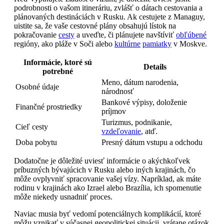
podrobnosti o vašom itineráriu, zvlášť o dátach cestovania a
plánovaných destináciách v Rusku. Ak cestujete z Managuy,
uistite sa, že vaše cestovné plány obsahujú lístok na
pokračovanie
cesty
a uveďte, či plánujete navštíviť
obľúbené
regióny, ako pláže v Soči alebo
kultúrne
pamiatky
v Moskve.
Informácie, ktoré sú
Details
potrebné
Meno, dátum narodenia,
Osobné údaje
národnosť
Bankové výpisy, doloženie
Finančné prostriedky
príjmov
Turizmus, podnikanie,
Cieľ cesty
vzdeľovanie
, atď.
Doba pobytu
Presný dátum vstupu a odchodu
Dodatočne je dôležité uviesť informácie o akýchkoľvek
príbuzných bývajúcich v Rusku alebo iných krajinách, čo
môže ovplyvniť spracovanie vašej vízy. Napríklad, ak máte
rodinu v krajinách ako Izrael alebo Brazília, ich spomenutie
môže niekedy usnadniť proces.
Naviac musia byť vedomí potenciálnych komplikácií, ktoré
môžu vznikať v súčasnej geopolitickej situácii, vrátane otázok