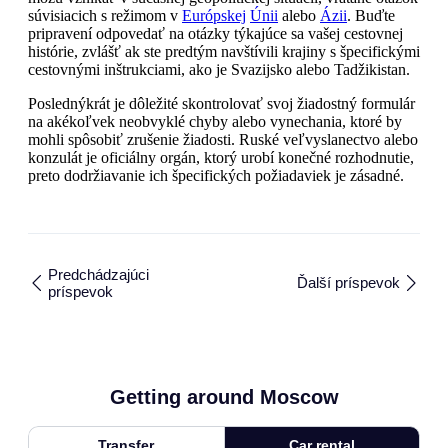
súvisiacich s režimom v
Európskej
Únii
alebo
Ázii
. Buďte
pripravení odpovedať na otázky týkajúce sa vašej cestovnej
histórie, zvlášť ak ste predtým navštívili krajiny s špecifickými
cestovnými inštrukciami, ako je Svazijsko alebo Tadžikistan.
Poslednýkrát je dôležité skontrolovať svoj žiadostný formulár
na akékoľvek neobvyklé chyby alebo vynechania, ktoré by
mohli spôsobiť zrušenie žiadosti. Ruské veľvyslanectvo alebo
konzulát je oficiálny orgán, ktorý urobí konečné rozhodnutie,
preto dodržiavanie ich špecifických požiadaviek je zásadné.
Predchádzajúci
Ďalší príspevok
príspevok
Getting around Moscow
Transfer
Car rental