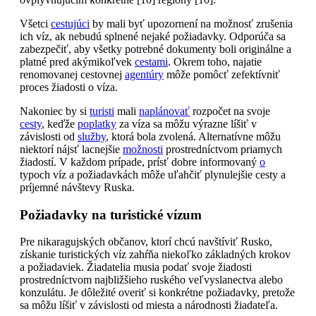
Všetci
cestujúci
by mali byť upozornení na možnosť zrušenia
ich víz, ak nebudú splnené nejaké požiadavky. Odporúča sa
zabezpečiť, aby všetky potrebné dokumenty boli originálne a
platné pred akýmikoľvek
cestami
. Okrem toho, najatie
renomovanej cestovnej
agentúry
môže pomôcť zefektívniť
proces žiadosti o víza.
Nakoniec by si
turisti
mali
naplánovať
rozpočet na svoje
cesty
, keďže
poplatky
za víza sa môžu výrazne líšiť v
závislosti od
služby
, ktorá bola zvolená. Alternatívne môžu
niektorí nájsť lacnejšie
možnosti
prostredníctvom priamych
žiadostí. V každom prípade, prísť dobre informovaný
o
typoch víz a požiadavkách môže uľahčiť plynulejšie cesty a
príjemné návštevy Ruska.
Požiadavky na turistické vízum
Pre nikaragujských občanov, ktorí chcú navštíviť Rusko,
získanie turistických víz zahŕňa niekoľko základných krokov
a požiadaviek. Žiadatelia musia podať svoje žiadosti
prostredníctvom najbližšieho ruského veľvyslanectva alebo
konzulátu. Je dôležité overiť si konkrétne požiadavky, pretože
sa môžu líšiť v závislosti od miesta a národnosti žiadateľa.