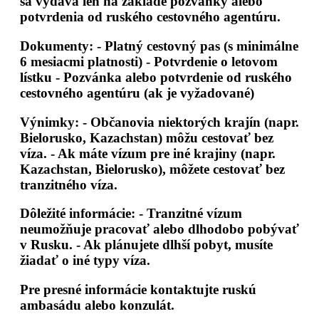
sa vydáva len na základe pozvánky alebo
potvrdenia od ruského cestovného agentúru.
Dokumenty:
- Platný cestovný pas (s minimálne
6 mesiacmi platnosti) - Potvrdenie o letovom
lístku - Pozvánka alebo potvrdenie od ruského
cestovného agentúru (ak je vyžadované)
Výnimky:
- Občanovia niektorých krajín (napr.
Bielorusko, Kazachstan) môžu cestovať bez
víza. - Ak máte vízum pre iné krajiny (napr.
Kazachstan, Bielorusko), môžete cestovať bez
tranzitného víza.
Dôležité informácie:
- Tranzitné vízum
neumožňuje pracovať alebo dlhodobo pobývať
v Rusku. - Ak plánujete dlhší pobyt, musíte
žiadať o iné typy víza.
Pre presné informácie kontaktujte ruskú
ambasádu alebo konzulát.