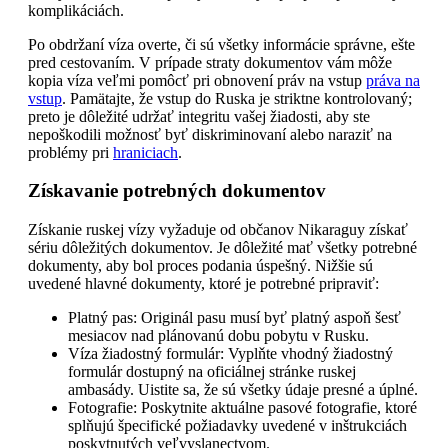
komplikáciách.
Po obdržaní víza overte, či sú všetky informácie správne, ešte
pred cestovaním. V prípade straty dokumentov vám môže
kopia víza veľmi pomôcť pri obnovení práv na vstup
práva na
vstup
. Pamätajte, že vstup do Ruska je striktne kontrolovaný;
preto je dôležité udržať integritu vašej žiadosti, aby ste
nepoškodili možnosť byť diskriminovaní alebo naraziť na
problémy pri
hraniciach
.
Získavanie potrebných dokumentov
Získanie ruskej vízy vyžaduje od občanov Nikaraguy získať
sériu dôležitých dokumentov. Je dôležité mať všetky potrebné
dokumenty, aby bol proces podania úspešný. Nižšie sú
uvedené hlavné dokumenty, ktoré je potrebné pripraviť:
Platný pas: Originál pasu musí byť platný aspoň šesť
mesiacov nad plánovanú dobu pobytu v Rusku.
Víza žiadostný formulár: Vyplňte vhodný žiadostný
formulár dostupný na oficiálnej stránke ruskej
ambasády. Uistite sa, že sú všetky údaje presné a úplné.
Fotografie: Poskytnite aktuálne pasové fotografie, ktoré
splňujú špecifické požiadavky uvedené v inštrukciách
poskytnutých veľvyslanectvom.