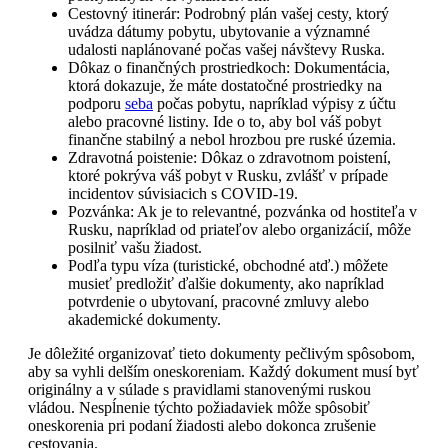
Cestovný itinerár: Podrobný plán vašej cesty, ktorý
uvádza dátumy pobytu, ubytovanie a významné
udalosti naplánované počas vašej návštevy Ruska.
Dôkaz o finančných prostriedkoch: Dokumentácia,
ktorá dokazuje, že máte dostatočné prostriedky na
podporu
seba
počas pobytu, napríklad výpisy z účtu
alebo pracovné listiny. Ide o to, aby bol váš pobyt
finančne stabilný a nebol hrozbou pre ruské územia.
Zdravotná poistenie: Dôkaz o zdravotnom poistení,
ktoré pokrýva váš pobyt v Rusku, zvlášť v prípade
incidentov súvisiacich s COVID-19.
Pozvánka: Ak je to relevantné, pozvánka od hostiteľa v
Rusku, napríklad od priateľov alebo organizácií, môže
posilniť vašu žiadost.
Podľa typu víza (turistické, obchodné atď.) môžete
musieť predložiť ďalšie dokumenty, ako napríklad
potvrdenie o ubytovaní, pracovné zmluvy alebo
akademické dokumenty.
Je dôležité organizovať tieto dokumenty pečlivým spôsobom,
aby sa vyhli delším oneskoreniam. Každý dokument musí byť
originálny a v súlade s pravidlami stanovenými ruskou
vládou. Nespĺnenie týchto požiadaviek môže spôsobiť
oneskorenia pri podaní žiadosti alebo dokonca zrušenie
cestovania.