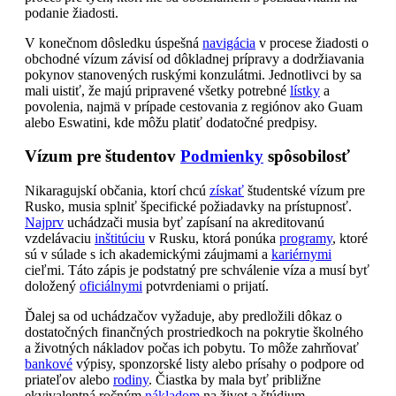
podanie žiadosti.
V konečnom dôsledku úspešná
navigácia
v procese žiadosti o
obchodné vízum závisí od dôkladnej prípravy a dodržiavania
pokynov stanovených ruskými konzulátmi. Jednotlivci by sa
mali uistiť, že majú pripravené všetky potrebné
lístky
a
povolenia, najmä v prípade cestovania z regiónov ako Guam
alebo Eswatini, kde môžu platiť dodatočné predpisy.
Vízum pre študentov
Podmienky
spôsobilosť
Nikaragujskí občania, ktorí chcú
získať
študentské vízum pre
Rusko, musia splniť špecifické požiadavky na prístupnosť.
Najprv
uchádzači musia byť zapísaní na akreditovanú
vzdelávaciu
inštitúciu
v Rusku, ktorá ponúka
programy
, ktoré
sú v súlade s ich akademickými záujmami a
kariérnymi
cieľmi. Táto zápis je podstatný pre schválenie víza a musí byť
doložený
oficiálnymi
potvrdeniami o prijatí.
Ďalej sa od uchádzačov vyžaduje, aby predložili dôkaz o
dostatočných finančných prostriedkoch na pokrytie školného
a životných nákladov počas ich pobytu. To môže zahrňovať
bankové
výpisy, sponzorské listy alebo prísahy o podpore od
priateľov alebo
rodiny
. Čiastka by mala byť približne
ekvivalentná ročným
nákladom
na život a štúdium.