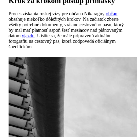
Krok za krokom postup prihlášky
Proces získania ruskej vízy pre občana Nikaraguy
občan
obsahuje niekoľko dôležitých krokov. Na začiatok zberte
všetky potrebné dokumenty, vrátane cestovného pasu, ktorý
by mal mať platnosť aspoň šesť mesiacov nad plánovaným
dátom
vjazdu
. Uistite sa, že máte pripravenú aktuálnu
fotografiu na cestovný pas, ktorá zodpovedá oficiálnym
špecifickám.