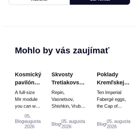
Mohlo by vás zaujímať
Kosmický
Skvosty
Poklady
pavilón
Tretiakovskej
Kremľskej
na
galérie:
zbrojnice:
A full-size
Repin,
Ten Imperial
VDNKh:
Obrazy, ktoré
Fabergého
Mir module
Vasnetsov,
Fabergé eggs,
you can walk
Shishkin, Vrubel,
the Cap of
Najväčšia
stoja za
vajcia, tróny
through, the
Serov and
Monomakh, the
vesmírna
plánovanie
a
05.
Energia–
Surikov — the
double throne of
Blog
augusta
05. augusta
05. augusta
výstava v
korunovačné
Blog
Blog
Buran
2026
works that stop
2026
two boy tsars
2026
Rusku
rúcha
model,
people, where
and the