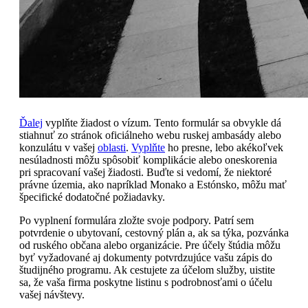
Ďalej
vyplňte žiadost o vízum. Tento formulár sa obvykle dá
stiahnuť zo stránok oficiálneho webu ruskej ambasády alebo
konzulátu v vašej
oblasti
.
Vyplňte
ho presne, lebo akékoľvek
nesúladnosti môžu spôsobiť komplikácie alebo oneskorenia
pri spracovaní vašej žiadosti. Buďte si vedomí, že niektoré
právne územia, ako napríklad Monako a Estónsko, môžu mať
špecifické dodatočné požiadavky.
Po vyplnení formulára zložte svoje podpory. Patrí sem
potvrdenie o ubytovaní, cestovný plán a, ak sa týka, pozvánka
od ruského občana alebo organizácie. Pre účely štúdia môžu
byť vyžadované aj dokumenty potvrdzujúce vašu zápis do
študijného programu. Ak cestujete za účelom služby, uistite
sa, že vaša firma poskytne listinu s podrobnosťami o účelu
vašej návštevy.