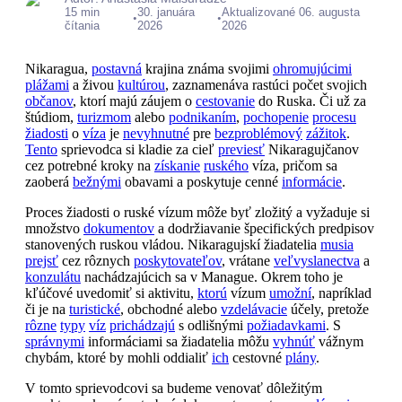
15 min
30. januára
Aktualizované 06. augusta
•
•
čítania
2026
2026
Nikaragua,
postavná
krajina známa svojimi
ohromujúcimi
plážami
a živou
kultúrou
, zaznamenáva rastúci počet svojich
občanov
, ktorí majú záujem o
cestovanie
do Ruska. Či už za
štúdiom,
turizmom
alebo
podnikaním
,
pochopenie
procesu
žiadosti
o
víza
je
nevyhnutné
pre
bezproblémový
zážitok
.
Tento
sprievodca si kladie za cieľ
previesť
Nikaragujčanov
cez potrebné kroky na
získanie
ruského
víza, pričom sa
zaoberá
bežnými
obavami a poskytuje cenné
informácie
.
Proces žiadosti o ruské vízum môže byť zložitý a vyžaduje si
množstvo
dokumentov
a dodržiavanie špecifických predpisov
stanovených ruskou vládou. Nikaragujskí žiadatelia
musia
prejsť
cez rôznych
poskytovateľov
, vrátane
veľvyslanectva
a
konzulátu
nachádzajúcich sa v Manague. Okrem toho je
kľúčové uvedomiť si aktivitu,
ktorú
vízum
umožní
, napríklad
či je na
turistické
, obchodné alebo
vzdelávacie
účely, pretože
rôzne
typy
víz
prichádzajú
s odlišnými
požiadavkami
. S
správnymi
informáciami sa žiadatelia môžu
vyhnúť
vážnym
chybám, ktoré by mohli oddialiť
ich
cestovné
plány
.
V tomto sprievodcovi sa budeme venovať dôležitým