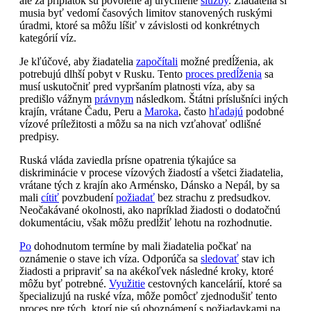
ale za príplatok sú povolené aj urýchlené
služby
. Žiadatelia si
musia byť vedomí časových limitov stanovených ruskými
úradmi, ktoré sa môžu líšiť v závislosti od konkrétnych
kategórií víz.
Je kľúčové, aby žiadatelia
započítali
možné predĺženia, ak
potrebujú dlhší pobyt v Rusku. Tento
proces predĺženia
sa
musí uskutočniť pred vypršaním platnosti víza, aby sa
predišlo vážnym
právnym
následkom. Štátni príslušníci iných
krajín, vrátane Čadu, Peru a
Maroka
, často
hľadajú
podobné
vízové príležitosti a môžu sa na nich vzťahovať odlišné
predpisy.
Ruská vláda zaviedla prísne opatrenia týkajúce sa
diskriminácie v procese vízových žiadostí a všetci žiadatelia,
vrátane tých z krajín ako Arménsko, Dánsko a Nepál, by sa
mali
cítiť
povzbudení
požiadať
bez strachu z predsudkov.
Neočakávané okolnosti, ako napríklad žiadosti o dodatočnú
dokumentáciu, však môžu predĺžiť lehotu na rozhodnutie.
Po
dohodnutom termíne by mali žiadatelia počkať na
oznámenie o stave ich víza. Odporúča sa
sledovať
stav ich
žiadosti a pripraviť sa na akékoľvek následné kroky, ktoré
môžu byť potrebné.
Využitie
cestovných kancelárií, ktoré sa
špecializujú na ruské víza, môže pomôcť zjednodušiť tento
proces pre tých, ktorí nie sú oboznámení s požiadavkami na