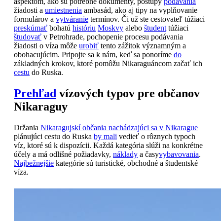
aspektom, ako sú potrebné dokumenty, postupy
podávania
žiadosti a
umiestnenia
ambasád, ako aj tipy na vyplňovanie
formulárov a
vytváranie
termínov. Či už ste cestovateľ túžiaci
preskúmať
bohatú
históriu
Moskvy
alebo
študent
túžiaci
študovať
v Petrohrade, pochopenie procesu podávania
žiadosti o víza môže
urobiť
tento zážitok významným a
obohacujúcim. Pripojte sa k nám, keď sa ponoríme
do
základných krokov, ktoré pomôžu Nikaraguáncom začať ich
cestu
do Ruska.
Prehľad
vízových typov pre občanov
Nikaraguy
Držania
Nikaragujskí občania nachádzajúci sa v Nikarague
plánujúci cestu do Ruska
by mali
vedieť o rôznych typoch
víz, ktoré sú k dispozícii. Každá kategória slúži na konkrétne
účely a má odlišné požiadavky,
náklady
a časy
vybavovania
.
Najbežnejšie
kategórie sú turistické, obchodné a študentské
víza.