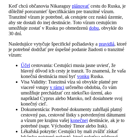
Keď chcú občanovia Nikaraguy
plánovať
cestu do Ruska, je
dôležité porozumieť špecifikáciám pre tranzitné vízum.
Tranzitné vízum je potrebné, ak cestujete cez ruskú územie,
aby ste dostali do inej destinácie. Toto vízum cestujúcim
umožňuje zostať v Rusku po obmedzenú
dobu
, obvykle do
30 dní.
Nasledujúce vytyčuje špecifické požiadavky a
pravidlá
, ktoré
je potrebné dodržať pre úspešné podanie žiadosti o tranzitné
vízum:
Účel
cestovania: Cestujúci musia jasne uviesť, že
hlavný dôvod ich cesty je tranzit. To znamená, že vaša
konečná destinácia musí byť
vonku
Ruska.
Visa Validity: Tranzitná víza sú obvykle platné pre
viaceré vstupy
v rámci
určeného obdobia, čo vám
umožňuje prechádzať cez niekoľko území, ako
napríklad Cyprus alebo Maroko, než dosiahnete svoj
konečný cieľ.
Dokumentácia: Potrebné dokumenty zahŕňajú platný
cestovný pas, cestovné lístky s potvrdenými dátumami
a vízum pre krajinu vašej
konečnej
destinácie, ak je to
potrebné (napr. Východný Timor alebo Irak).
Lékařská pokrytie: Cestujúci by mali zvážiť získať
lekársku poistenú pokrytú, ktorá pokrýva núdzové