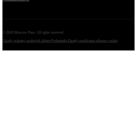
©
2026
Moscow Pass
. All rights reserved.
Zásady ochrany osobných údajov
Podmienky
Zásady používania súborov cookie