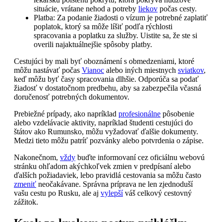
situácie, vrátane nehod a potreby
liekov
počas cesty.
Platba: Za podanie žiadosti o vízum je potrebné zaplatiť
poplatok, ktorý sa môže líšiť podľa rýchlosti
spracovania a poplatku za služby. Uistite sa, že ste si
overili najaktuálnejšie spôsoby platby.
Cestujúci by mali byť oboznámení s obmedzeniami, ktoré
môžu nastávať počas
Vianoc
alebo iných miestnych
sviatkov
,
keď môžu byť časy spracovania dlhšie. Odporúča sa podať
žiadosť v dostatočnom predbehu, aby sa zabezpečila včasná
doručenosť potrebných dokumentov.
Prebiežné prípady, ako napríklad
profesionálne
pôsobenie
alebo vzdelávacie aktivity, napríklad študenti cestujúci do
štátov ako Rumunsko, môžu vyžadovať ďalšie dokumenty.
Medzi tieto môžu patríť pozvánky alebo potvrdenia o zápise.
Nakonečnom,
vždy
buďte informovaní cez oficiálnu webovú
stránku ohľadom akýchkoľvek zmien v predpísaní alebo
ďalších požiadaviek, lebo pravidlá cestovania sa môžu často
zmeniť
neočakávane. Správna príprava ne len zjednoduší
vašu cestu po Rusku, ale aj
vylepší
váš celkový cestovný
zážitok.