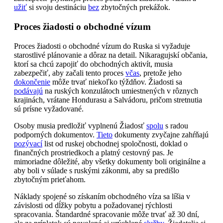
užiť
si svoju destináciu
bez
zbytočných prekážok.
Proces žiadosti o obchodné vízum
Proces žiadosti o obchodné vízum do Ruska si vyžaduje
starostlivé plánovanie a dôraz na detail. Nikaragujskí občania,
ktorí sa chcú zapojiť do obchodných aktivít, musia
zabezpečiť, aby začali tento proces
včas
, pretože jeho
dokončenie
môže trvať niekoľko týždňov. Žiadosti sa
podávajú
na ruských konzulátoch umiestnených v rôznych
krajinách, vrátane Hondurasu a Salvádoru, pričom stretnutia
sú prísne vyžadované.
Osoby musia predložiť vyplnenú Žiadosť
spolu
s radou
podporných dokumentov.
Tieto
dokumenty zvyčajne zahŕňajú
pozývací
list od ruskej obchodnej spoločnosti, doklad o
finančných prostriedkoch a platný cestovný pas. Je
mimoriadne dôležité, aby všetky dokumenty boli originálne a
aby boli v súlade s ruskými zákonmi, aby sa predišlo
zbytočným prieťahom.
Náklady spojené so získaním obchodného víza sa líšia v
závislosti od dĺžky pobytu a požadovanej rýchlosti
spracovania. Štandardné spracovanie môže trvať až 30 dní,