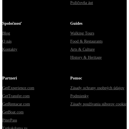
Požičovňa áut
Spoločnosť
Guides
Blog
Walking Tours
O nás
Food & Restaurants
Kontakty
Arts & Culture
History & Heritage
Partneri
Pomoc
GetExperience.com
Zásady ochrany osobných údajov
GetTransfer.com
Podmienky
GetRentacar.com
Zásady používania súborov cookie
GetBoat.com
PiterPass
Tutkakdoma.ru