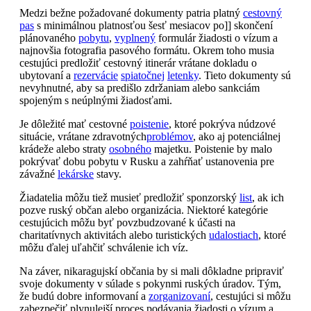
Medzi bežne požadované dokumenty patria platný
cestovný
pas
s minimálnou platnosťou šesť mesiacov po]] skončení
plánovaného
pobytu
,
vyplnený
formulár žiadosti o vízum a
najnovšia fotografia pasového formátu. Okrem toho musia
cestujúci predložiť cestovný itinerár vrátane dokladu o
ubytovaní a
rezervácie
spiatočnej
letenky
. Tieto dokumenty sú
nevyhnutné, aby sa predišlo zdržaniam alebo sankciám
spojeným s neúplnými žiadosťami.
Je dôležité mať cestovné
poistenie
, ktoré pokrýva núdzové
situácie, vrátane zdravotných
problémov
, ako aj potenciálnej
krádeže alebo straty
osobného
majetku. Poistenie by malo
pokrývať dobu pobytu v Rusku a zahŕňať ustanovenia pre
závažné
lekárske
stavy.
Žiadatelia môžu tiež musieť predložiť sponzorský
list
, ak ich
pozve ruský občan alebo organizácia. Niektoré kategórie
cestujúcich môžu byť povzbudzované k účasti na
charitatívnych aktivitách alebo turistických
udalostiach
, ktoré
môžu ďalej uľahčiť schválenie ich víz.
Na záver, nikaragujskí občania by si mali dôkladne pripraviť
svoje dokumenty v súlade s pokynmi ruských úradov. Tým,
že budú dobre informovaní a
zorganizovaní
, cestujúci si môžu
zabezpečiť plynulejší proces podávania žiadosti o vízum a