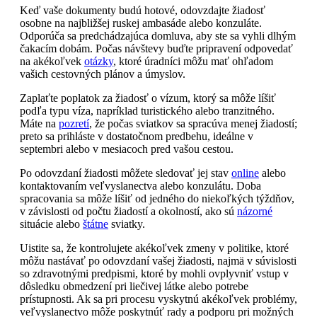
Keď vaše dokumenty budú hotové, odovzdajte žiadosť
osobne na najbližšej ruskej ambasáde alebo konzuláte.
Odporúča sa predchádzajúca domluva, aby ste sa vyhli dlhým
čakacím dobám. Počas návštevy buďte pripravení odpovedať
na akékoľvek
otázky
, ktoré úradníci môžu mať ohľadom
vašich cestovných plánov a úmyslov.
Zaplaťte poplatok za žiadosť o vízum, ktorý sa môže líšiť
podľa typu víza, napríklad turistického alebo tranzitného.
Máte na
pozretí
, že počas sviatkov sa spracúva menej žiadostí;
preto sa prihláste v dostatočnom predbehu, ideálne v
septembri alebo v mesiacoch pred vašou cestou.
Po odovzdaní žiadosti môžete sledovať jej stav
online
alebo
kontaktovaním veľvyslanectva alebo konzulátu. Doba
spracovania sa môže líšiť od jedného do niekoľkých týždňov,
v závislosti od počtu žiadostí a okolností, ako sú
názorné
situácie alebo
štátne
sviatky.
Uistite sa, že kontrolujete akékoľvek zmeny v politike, ktoré
môžu nastávať po odovzdaní vašej žiadosti, najmä v súvislosti
so zdravotnými predpismi, ktoré by mohli ovplyvniť vstup v
dôsledku obmedzení pri liečivej látke alebo potrebe
prístupnosti. Ak sa pri procesu vyskytnú akékoľvek problémy,
veľvyslanectvo môže poskytnúť rady a podporu pri možných