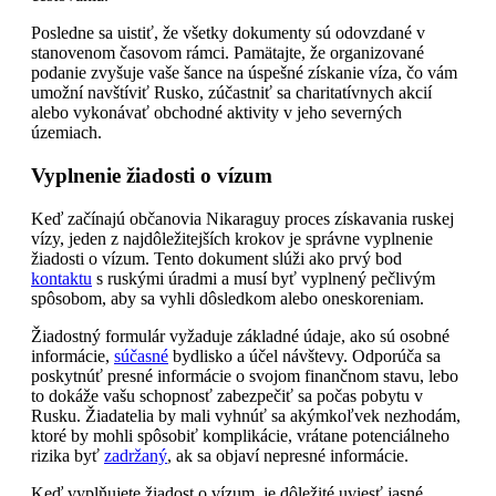
Posledne sa uistiť, že všetky dokumenty sú odovzdané v
stanovenom časovom rámci. Pamätajte, že organizované
podanie zvyšuje vaše šance na úspešné získanie víza, čo vám
umožní navštíviť Rusko, zúčastniť sa charitatívnych akcií
alebo vykonávať obchodné aktivity v jeho severných
územiach.
Vyplnenie žiadosti o vízum
Keď začínajú občanovia Nikaraguy proces získavania ruskej
vízy, jeden z najdôležitejších krokov je správne vyplnenie
žiadosti o vízum. Tento dokument slúži ako prvý bod
kontaktu
s ruskými úradmi a musí byť vyplnený pečlivým
spôsobom, aby sa vyhli dôsledkom alebo oneskoreniam.
Žiadostný formulár vyžaduje základné údaje, ako sú osobné
informácie,
súčasné
bydlisko a účel návštevy. Odporúča sa
poskytnúť presné informácie o svojom finančnom stavu, lebo
to dokáže vašu schopnosť zabezpečiť sa počas pobytu v
Rusku. Žiadatelia by mali vyhnúť sa akýmkoľvek nezhodám,
ktoré by mohli spôsobiť komplikácie, vrátane potenciálneho
rizika byť
zadržaný
, ak sa objaví nepresné informácie.
Keď vyplňujete žiadost o vízum, je dôležité uviesť jasné