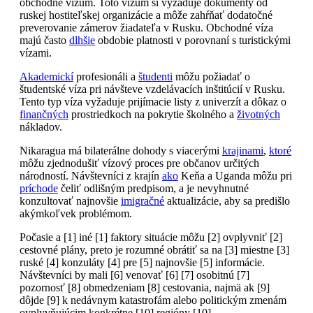
obchodné vízum. Toto vízum si vyžaduje dokumenty od
ruskej hostiteľskej organizácie a môže zahŕňať dodatočné
preverovanie zámerov žiadateľa v Rusku. Obchodné víza
majú často
dlhšie
obdobie platnosti v porovnaní s turistickými
vízami.
Akademickí
profesionáli a
študenti
môžu požiadať o
študentské víza pri návšteve vzdelávacích inštitúcií v Rusku.
Tento typ víza vyžaduje prijímacie listy z univerzít a dôkaz o
finančných
prostriedkoch na pokrytie školného a
životných
nákladov.
Nikaragua má bilaterálne dohody s viacerými
krajinami
,
ktoré
môžu zjednodušiť vízový proces pre občanov určitých
národností. Návštevníci z krajín
ako
Keňa a Uganda môžu pri
príchode
čeliť odlišným predpisom, a je nevyhnutné
konzultovať najnovšie
imigračné
aktualizácie, aby sa predišlo
akýmkoľvek problémom.
Počasie a [1] iné [1] faktory situácie môžu [2] ovplyvniť [2]
cestovné plány, preto je rozumné obrátiť sa na [3] miestne [3]
ruské [4] konzuláty [4] pre [5] najnovšie [5] informácie.
Návštevníci by mali [6] venovať [6] [7] osobitnú [7]
pozornosť [8] obmedzeniam [8] cestovania, najmä ak [9]
dôjde [9] k nedávnym katastrofám alebo politickým zmenám
ovplyvňujúcim konkrétne [10] regióny [10].