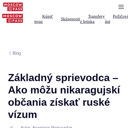
Kúpiť
Transfery
Požičov
Skúsenosti
teraz
z letiska
áut
Blog
Základný sprievodca –
Ako môžu nikaragujskí
občania získať ruské
vízum
Autor: Anastasia Maisuradze