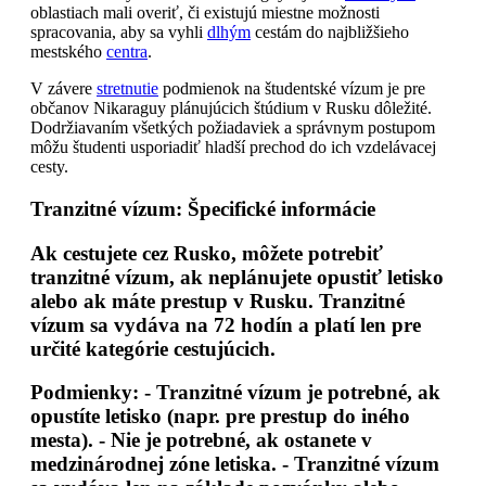
oblastiach mali overiť, či existujú miestne možnosti
spracovania, aby sa vyhli
dlhým
cestám do najbližšieho
mestského
centra
.
V závere
stretnutie
podmienok na študentské vízum je pre
občanov Nikaraguy plánujúcich štúdium v Rusku dôležité.
Dodržiavaním všetkých požiadaviek a správnym postupom
môžu študenti usporiadiť hladší prechod do ich vzdelávacej
cesty.
Tranzitné vízum: Špecifické informácie
Ak cestujete cez Rusko, môžete potrebiť
tranzitné vízum, ak neplánujete opustiť letisko
alebo ak máte prestup v Rusku. Tranzitné
vízum sa vydáva na 72 hodín a platí len pre
určité kategórie cestujúcich.
Podmienky:
- Tranzitné vízum je potrebné, ak
opustíte letisko (napr. pre prestup do iného
mesta). - Nie je potrebné, ak ostanete v
medzinárodnej zóne letiska. - Tranzitné vízum