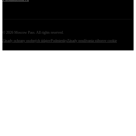
©
2026
Moscow Pass
. All rights reserved.
Zásady ochrany osobných údajov
Podmienky
Zásady používania súborov cookie