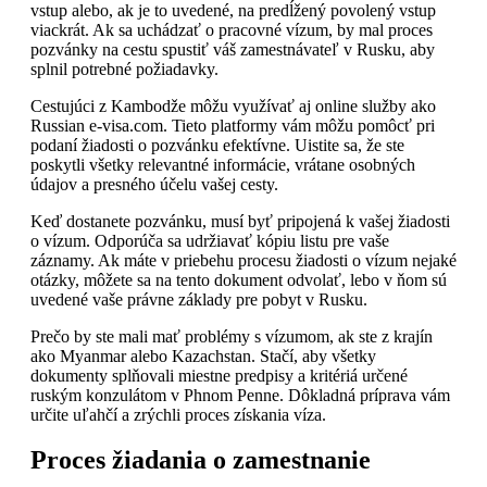
vstup alebo, ak je to uvedené, na predĺžený povolený vstup
viackrát. Ak sa uchádzať o pracovné vízum, by mal proces
pozvánky na cestu spustiť váš zamestnávateľ v Rusku, aby
splnil potrebné požiadavky.
Cestujúci z Kambodže môžu využívať aj online služby ako
Russian e-visa.com. Tieto platformy vám môžu pomôcť pri
podaní žiadosti o pozvánku efektívne. Uistite sa, že ste
poskytli všetky relevantné informácie, vrátane osobných
údajov a presného účelu vašej cesty.
Keď dostanete pozvánku, musí byť pripojená k vašej žiadosti
o vízum. Odporúča sa udržiavať kópiu listu pre vaše
záznamy. Ak máte v priebehu procesu žiadosti o vízum nejaké
otázky, môžete sa na tento dokument odvolať, lebo v ňom sú
uvedené vaše právne základy pre pobyt v Rusku.
Prečo by ste mali mať problémy s vízumom, ak ste z krajín
ako Myanmar alebo Kazachstan. Stačí, aby všetky
dokumenty splňovali miestne predpisy a kritériá určené
ruským konzulátom v Phnom Penne. Dôkladná príprava vám
určite uľahčí a zrýchli proces získania víza.
Proces žiadania o zamestnanie