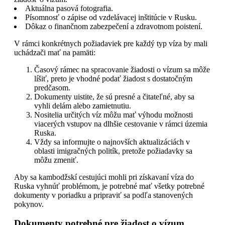
Aktuálna pasová fotografia.
Písomnosť o zápise od vzdelávacej inštitúcie v Rusku.
Dôkaz o finančnom zabezpečení a zdravotnom poistení.
V rámci konkrétnych požiadaviek pre každý typ víza by mali
uchádzači mať na pamäti:
Časový rámec na spracovanie žiadosti o vízum sa môže
líšiť, preto je vhodné podať žiadost s dostatočným
predčasom.
Dokumenty uistite, že sú presné a čitateľné, aby sa
vyhli delám alebo zamietnutiu.
Nositelia určitých víz môžu mať výhodu možnosti
viacerých vstupov na dlhšie cestovanie v rámci územia
Ruska.
Vždy sa informujte o najnovších aktualizáciách v
oblasti imigračných politík, pretože požiadavky sa
môžu zmeniť.
Aby sa kambodžskí cestujúci mohli pri získavaní víza do
Ruska vyhnúť problémom, je potrebné mať všetky potrebné
dokumenty v poriadku a pripraviť sa podľa stanovených
pokynov.
Dokumenty potrebné pre žiadost o vízum