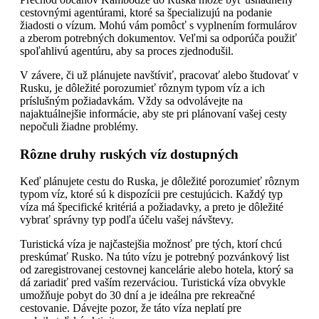
cestovnými agentúrami, ktoré sa špecializujú na podanie
žiadosti o vízum. Mohú vám pomôcť s vyplnením formulárov
a zberom potrebných dokumentov. Veľmi sa odporúča použiť
spoľahlivú agentúru, aby sa proces zjednodušil.
V závere, či už plánujete navštíviť, pracovať alebo študovať v
Rusku, je dôležité porozumieť rôznym typom víz a ich
príslušným požiadavkám. Vždy sa odvolávejte na
najaktuálnejšie informácie, aby ste pri plánovaní vašej cesty
nepočuli žiadne problémy.
Rôzne druhy ruských víz dostupných
Keď plánujete cestu do Ruska, je dôležité porozumieť rôznym
typom víz, ktoré sú k dispozícii pre cestujúcich. Každý typ
víza má špecifické kritériá a požiadavky, a preto je dôležité
vybrať správny typ podľa účelu vašej návštevy.
Turistická víza je najčastejšia možnosť pre tých, ktorí chcú
preskúmať Rusko. Na túto vízu je potrebný pozvánkový list
od zaregistrovanej cestovnej kancelárie alebo hotela, ktorý sa
dá zariadiť pred vaším rezerváciou. Turistická víza obvykle
umožňuje pobyt do 30 dní a je ideálna pre rekreačné
cestovanie. Dávejte pozor, že táto víza neplatí pre