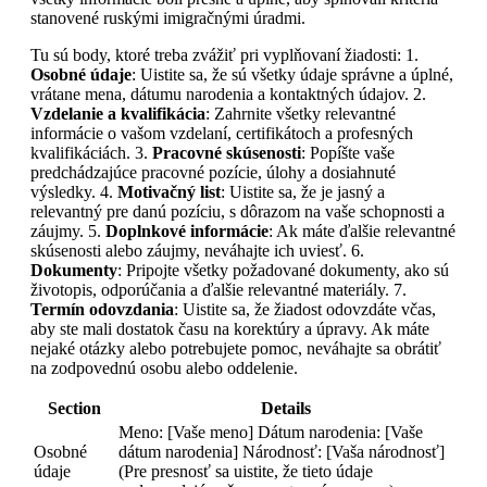
stanovené ruskými imigračnými úradmi.
Tu sú body, ktoré treba zvážiť pri vyplňovaní žiadosti: 1.
Osobné údaje
: Uistite sa, že sú všetky údaje správne a úplné,
vrátane mena, dátumu narodenia a kontaktných údajov. 2.
Vzdelanie a kvalifikácia
: Zahrnite všetky relevantné
informácie o vašom vzdelaní, certifikátoch a profesných
kvalifikáciách. 3.
Pracovné skúsenosti
: Popíšte vaše
predchádzajúce pracovné pozície, úlohy a dosiahnuté
výsledky. 4.
Motivačný list
: Uistite sa, že je jasný a
relevantný pre danú pozíciu, s dôrazom na vaše schopnosti a
záujmy. 5.
Doplnkové informácie
: Ak máte ďalšie relevantné
skúsenosti alebo záujmy, neváhajte ich uviesť. 6.
Dokumenty
: Pripojte všetky požadované dokumenty, ako sú
životopis, odporúčania a ďalšie relevantné materiály. 7.
Termín odovzdania
: Uistite sa, že žiadost odovzdáte včas,
aby ste mali dostatok času na korektúry a úpravy. Ak máte
nejaké otázky alebo potrebujete pomoc, neváhajte sa obrátiť
na zodpovednú osobu alebo oddelenie.
Section
Details
Meno: [Vaše meno] Dátum narodenia: [Vaše
Osobné
dátum narodenia] Národnosť: [Vaša národnosť]
údaje
(Pre presnosť sa uistite, že tieto údaje