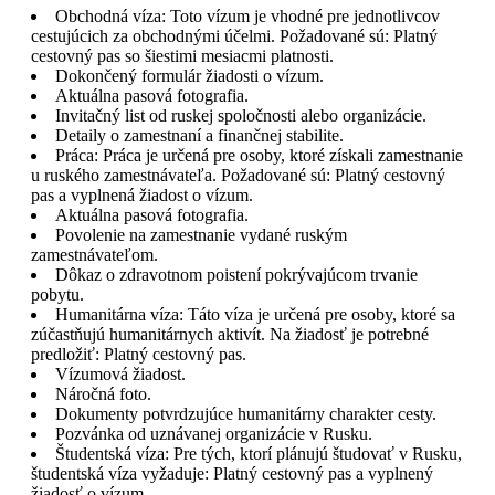
Obchodná víza: Toto vízum je vhodné pre jednotlivcov
cestujúcich za obchodnými účelmi. Požadované sú: Platný
cestovný pas so šiestimi mesiacmi platnosti.
Dokončený formulár žiadosti o vízum.
Aktuálna pasová fotografia.
Invitačný list od ruskej spoločnosti alebo organizácie.
Detaily o zamestnaní a finančnej stabilite.
Práca: Práca je určená pre osoby, ktoré získali zamestnanie
u ruského zamestnávateľa. Požadované sú: Platný cestovný
pas a vyplnená žiadost o vízum.
Aktuálna pasová fotografia.
Povolenie na zamestnanie vydané ruským
zamestnávateľom.
Dôkaz o zdravotnom poistení pokrývajúcom trvanie
pobytu.
Humanitárna víza: Táto víza je určená pre osoby, ktoré sa
zúčastňujú humanitárnych aktivít. Na žiadosť je potrebné
predložiť: Platný cestovný pas.
Vízumová žiadost.
Náročná foto.
Dokumenty potvrdzujúce humanitárny charakter cesty.
Pozvánka od uznávanej organizácie v Rusku.
Študentská víza: Pre tých, ktorí plánujú študovať v Rusku,
študentská víza vyžaduje: Platný cestovný pas a vyplnený
žiadosť o vízum.