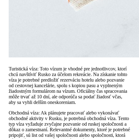
Turistická víza: Toto vízum je vhodné pre jednotlivcov, ktorí
chcú navštíviť Rusko za účelom rekreácie. Na získanie tohto
víza je potrebné predložiť rezerváciu hotelu alebo pozvanie
od cestovnej kancelárie, spolu s kopiou pasu a vyplneným
žiadostným formulárom na vízum. Oficiálny čas spracovania
môže trvať až 10 dní, ale odporúča sa podať žiadosť včas,
aby sa vyhli delším oneskoreniam.
Obchodná víza: Ak plánujete pracovať alebo vykonávať
obchodné aktivity v Rusku, je potrebná obchodná víza. Tento
typ víza vyžaduje zvyčajne pozvanie od ruskej spoločnosti a
dôkaz o zamestnaní. Relevantné dokumenty, ktoré je potrebné
pripojiť, sú list od vašej spoločnosti alebo spoločnosti, ktorá