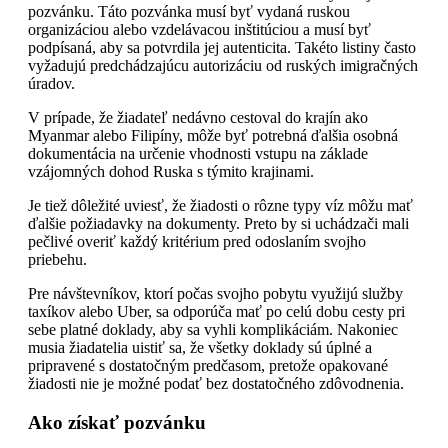
pozvánku. Táto pozvánka musí byť vydaná ruskou
organizáciou alebo vzdelávacou inštitúciou a musí byť
podpísaná, aby sa potvrdila jej autenticita. Takéto listiny často
vyžadujú predchádzajúcu autorizáciu od ruských imigračných
úradov.
V prípade, že žiadateľ nedávno cestoval do krajín ako
Myanmar alebo Filipíny, môže byť potrebná ďalšia osobná
dokumentácia na určenie vhodnosti vstupu na základe
vzájomných dohod Ruska s týmito krajinami.
Je tiež dôležité uviesť, že žiadosti o rôzne typy víz môžu mať
ďalšie požiadavky na dokumenty. Preto by si uchádzači mali
pečlivé overiť každý kritérium pred odoslaním svojho
priebehu.
Pre návštevníkov, ktorí počas svojho pobytu využijú služby
taxíkov alebo Uber, sa odporúča mať po celú dobu cesty pri
sebe platné doklady, aby sa vyhli komplikáciám. Nakoniec
musia žiadatelia uistiť sa, že všetky doklady sú úplné a
pripravené s dostatočným predčasom, pretože opakované
žiadosti nie je možné podať bez dostatočného zdôvodnenia.
Ako získať pozvánku