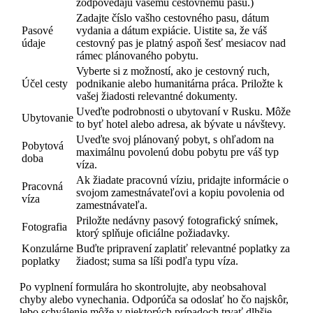
zodpovedajú vašemu cestovnému pasu.)
Zadajte číslo vašho cestovného pasu, dátum
Pasové
vydania a dátum expiácie. Uistite sa, že váš
údaje
cestovný pas je platný aspoň šesť mesiacov nad
rámec plánovaného pobytu.
Vyberte si z možností, ako je cestovný ruch,
Účel cesty
podnikanie alebo humanitárna práca. Priložte k
vašej žiadosti relevantné dokumenty.
Uveďte podrobnosti o ubytovaní v Rusku. Môže
Ubytovanie
to byť hotel alebo adresa, ak bývate u návštevy.
Uveďte svoj plánovaný pobyt, s ohľadom na
Pobytová
maximálnu povolenú dobu pobytu pre váš typ
doba
víza.
Ak žiadate pracovnú víziu, pridajte informácie o
Pracovná
svojom zamestnávateľovi a kopiu povolenia od
víza
zamestnávateľa.
Priložte nedávny pasový fotografický snímek,
Fotografia
ktorý splňuje oficiálne požiadavky.
Konzulárne
Buďte pripravení zaplatiť relevantné poplatky za
poplatky
žiadost; suma sa líši podľa typu víza.
Po vyplnení formulára ho skontrolujte, aby neobsahoval
chyby alebo vynechania. Odporúča sa odoslať ho čo najskôr,
lebo schválenie môže v niektorých prípadoch trvať dlhšie.