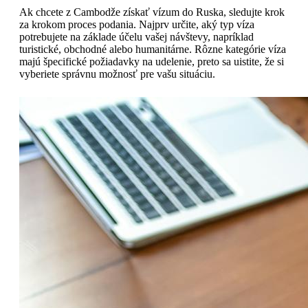
Ak chcete z Cambodže získať vízum do Ruska, sledujte krok
za krokom proces podania. Najprv určite, aký typ víza
potrebujete na základe účelu vašej návštevy, napríklad
turistické, obchodné alebo humanitárne. Rôzne kategórie víza
majú špecifické požiadavky na udelenie, preto sa uistite, že si
vyberiete správnu možnosť pre vašu situáciu.