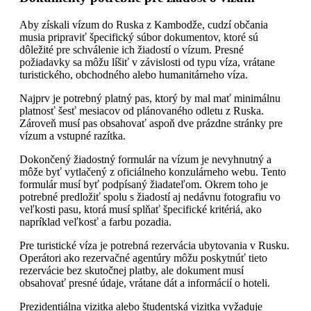
Aby získali vízum do Ruska z Kambodže, cudzí občania
musia pripraviť špecifický súbor dokumentov, ktoré sú
dôležité pre schválenie ich žiadostí o vízum. Presné
požiadavky sa môžu líšiť v závislosti od typu víza, vrátane
turistického, obchodného alebo humanitárneho víza.
Najprv je potrebný platný pas, ktorý by mal mať minimálnu
platnosť šesť mesiacov od plánovaného odletu z Ruska.
Zároveň musí pas obsahovať aspoň dve prázdne stránky pre
vízum a vstupné razítka.
Dokončený žiadostný formulár na vízum je nevyhnutný a
môže byť vytlačený z oficiálneho konzulárneho webu. Tento
formulár musí byť podpísaný žiadateľom. Okrem toho je
potrebné predložiť spolu s žiadostí aj nedávnu fotografiu vo
veľkosti pasu, ktorá musí splňať špecifické kritériá, ako
napríklad veľkosť a farbu pozadia.
Pre turistické víza je potrebná rezervácia ubytovania v Rusku.
Operátori ako rezervačné agentúry môžu poskytnúť tieto
rezervácie bez skutočnej platby, ale dokument musí
obsahovať presné údaje, vrátane dát a informácií o hoteli.
Prezidentiálna vizitka alebo študentská vizitka vyžaduje