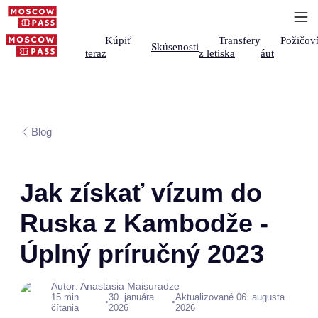
Kúpiť
Transfery
Požičov
Skúsenosti
teraz
z letiska
áut
Blog
Jak získať vízum do
Ruska z Kambodže -
Úplný príručný 2023
Autor: Anastasia Maisuradze
15 min
30. januára
Aktualizované 06. augusta
•
•
čítania
2026
2026