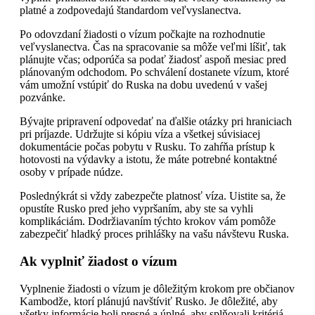
platné a zodpovedajú štandardom veľvyslanectva.
Po odovzdaní žiadosti o vízum počkajte na rozhodnutie
veľvyslanectva. Čas na spracovanie sa môže veľmi líšiť, tak
plánujte včas; odporúča sa podať žiadosť aspoň mesiac pred
plánovaným odchodom. Po schválení dostanete vízum, ktoré
vám umožní vstúpiť do Ruska na dobu uvedenú v vašej
pozvánke.
Bývajte pripravení odpovedať na ďalšie otázky pri hraniciach
pri príjazde. Udržujte si kópiu víza a všetkej súvisiacej
dokumentácie počas pobytu v Rusku. To zahŕňa prístup k
hotovosti na výdavky a istotu, že máte potrebné kontaktné
osoby v prípade núdze.
Poslednýkrát si vždy zabezpečte platnosť víza. Uistite sa, že
opustíte Rusko pred jeho vypršaním, aby ste sa vyhli
komplikáciám. Dodržiavaním týchto krokov vám pomôže
zabezpečiť hladký proces prihlášky na vašu návštevu Ruska.
Ak vyplniť žiadost o vízum
Vyplnenie žiadosti o vízum je dôležitým krokom pre občianov
Kambodže, ktorí plánujú navštíviť Rusko. Je dôležité, aby
všetky informácie boli presné a úplné, aby splňovali kritériá