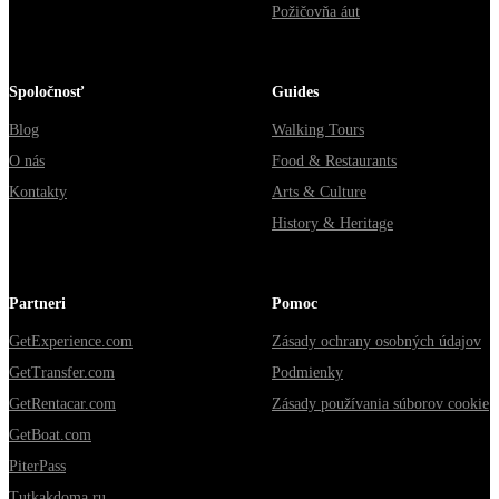
Požičovňa áut
Spoločnosť
Guides
Blog
Walking Tours
O nás
Food & Restaurants
Kontakty
Arts & Culture
History & Heritage
Partneri
Pomoc
GetExperience.com
Zásady ochrany osobných údajov
GetTransfer.com
Podmienky
GetRentacar.com
Zásady používania súborov cookie
GetBoat.com
PiterPass
Tutkakdoma.ru