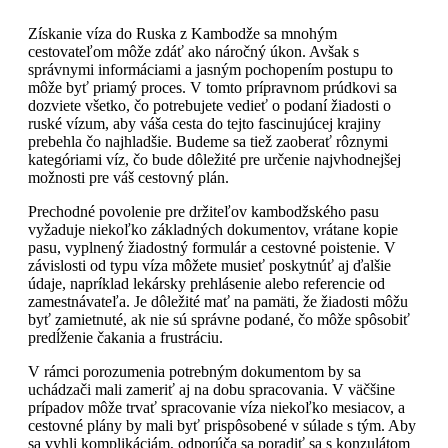
Získanie víza do Ruska z Kambodže sa mnohým
cestovateľom môže zdáť ako náročný úkon. Avšak s
správnymi informáciami a jasným pochopením postupu to
môže byť priamý proces. V tomto prípravnom prúdkovi sa
dozviete všetko, čo potrebujete vedieť o podaní žiadosti o
ruské vízum, aby váša cesta do tejto fascinujúcej krajiny
prebehla čo najhladšie. Budeme sa tiež zaoberať rôznymi
kategóriami víz, čo bude dôležité pre určenie najvhodnejšej
možnosti pre váš cestovný plán.
Prechodné povolenie pre držiteľov kambodžského pasu
vyžaduje niekoľko základných dokumentov, vrátane kopie
pasu, vyplnený žiadostný formulár a cestovné poistenie. V
závislosti od typu víza môžete musieť poskytnúť aj ďalšie
údaje, napríklad lekársky prehlásenie alebo referencie od
zamestnávateľa. Je dôležité mať na pamäti, že žiadosti môžu
byť zamietnuté, ak nie sú správne podané, čo môže spôsobiť
predĺženie čakania a frustráciu.
V rámci porozumenia potrebným dokumentom by sa
uchádzači mali zameriť aj na dobu spracovania. V väčšine
prípadov môže trvať spracovanie víza niekoľko mesiacov, a
cestovné plány by mali byť prispôsobené v súlade s tým. Aby
sa vyhli komplikáciám, odporúča sa poradiť sa s konzulátom