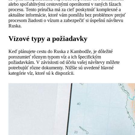
alebo spoľahlivými cestovnými operátormi v raných fázach
procesu. Tento príručka má za cieľ poskytnúť komplexné a
aktuálne informácie, ktoré vám pomôžu bez problémov prejsť
procesom žiadosti o vízum a zabezpečiť si úspešnú návštevu
Ruska.
Vízové typy a požiadavky
Keď plánujete cestu do Ruska z Kambodže, je dôležité
porozumieť rôznym typom víz a ich špecifickým
požiadavkám. V závislosti od účelu vašej návštevy môžete
potrebujúť rôzne dokumenty. Nižšie sú uvedené hlavné
kategórie víz, ktoré sú k dispozícii.