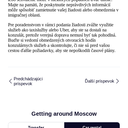
Majte na pamäti, že poskytnutie neprávdivých informácií
môže spôsobiť zamietnutie vašej žiadosti alebo obmedzenia v
imigračnej oblasti.
Pre poradenstvom v rámci podania žiadosti zvážte využitie
služieb ako taxislužby alebo Uber, aby ste sa dostali na
konzulát, pretože verejná doprava nemusí byť tak pohodlná.
Buďte si vedomí obmedzených otvoracích hodín
konzulárnych služieb a skontrolujte, či nie sú pred vašou
cestou ďalšie požiadavky, aby ste nepoškodili časové plány.
Predchádzajúci
Ďalší príspevok
príspevok
Getting around Moscow
Transfer
Car rental