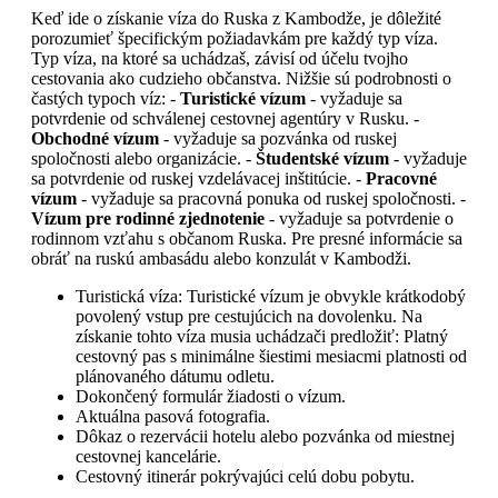
Keď ide o získanie víza do Ruska z Kambodže, je dôležité
porozumieť špecifickým požiadavkám pre každý typ víza.
Typ víza, na ktoré sa uchádzaš, závisí od účelu tvojho
cestovania ako cudzieho občanstva. Nižšie sú podrobnosti o
častých typoch víz: -
Turistické vízum
- vyžaduje sa
potvrdenie od schválenej cestovnej agentúry v Rusku. -
Obchodné vízum
- vyžaduje sa pozvánka od ruskej
spoločnosti alebo organizácie. -
Študentské vízum
- vyžaduje
sa potvrdenie od ruskej vzdelávacej inštitúcie. -
Pracovné
vízum
- vyžaduje sa pracovná ponuka od ruskej spoločnosti. -
Vízum pre rodinné zjednotenie
- vyžaduje sa potvrdenie o
rodinnom vzťahu s občanom Ruska. Pre presné informácie sa
obráť na ruskú ambasádu alebo konzulát v Kambodži.
Turistická víza: Turistické vízum je obvykle krátkodobý
povolený vstup pre cestujúcich na dovolenku. Na
získanie tohto víza musia uchádzači predložiť: Platný
cestovný pas s minimálne šiestimi mesiacmi platnosti od
plánovaného dátumu odletu.
Dokončený formulár žiadosti o vízum.
Aktuálna pasová fotografia.
Dôkaz o rezervácii hotelu alebo pozvánka od miestnej
cestovnej kancelárie.
Cestovný itinerár pokrývajúci celú dobu pobytu.