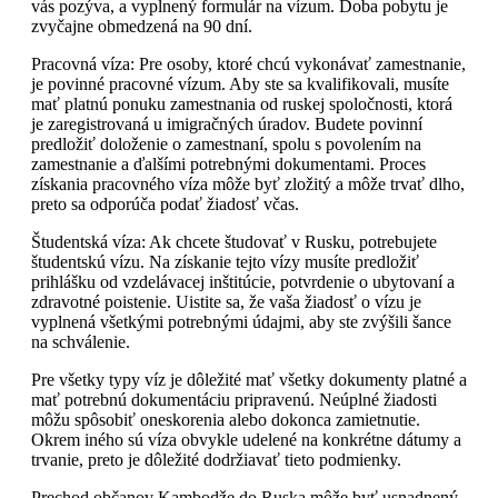
vás pozýva, a vyplnený formulár na vízum. Doba pobytu je
zvyčajne obmedzená na 90 dní.
Pracovná víza: Pre osoby, ktoré chcú vykonávať zamestnanie,
je povinné pracovné vízum. Aby ste sa kvalifikovali, musíte
mať platnú ponuku zamestnania od ruskej spoločnosti, ktorá
je zaregistrovaná u imigračných úradov. Budete povinní
predložiť doloženie o zamestnaní, spolu s povolením na
zamestnanie a ďalšími potrebnými dokumentami. Proces
získania pracovného víza môže byť zložitý a môže trvať dlho,
preto sa odporúča podať žiadosť včas.
Študentská víza: Ak chcete študovať v Rusku, potrebujete
študentskú vízu. Na získanie tejto vízy musíte predložiť
prihlášku od vzdelávacej inštitúcie, potvrdenie o ubytovaní a
zdravotné poistenie. Uistite sa, že vaša žiadosť o vízu je
vyplnená všetkými potrebnými údajmi, aby ste zvýšili šance
na schválenie.
Pre všetky typy víz je dôležité mať všetky dokumenty platné a
mať potrebnú dokumentáciu pripravenú. Neúplné žiadosti
môžu spôsobiť oneskorenia alebo dokonca zamietnutie.
Okrem iného sú víza obvykle udelené na konkrétne dátumy a
trvanie, preto je dôležité dodržiavať tieto podmienky.
Prechod občanov Kambodže do Ruska môže byť usnadnený