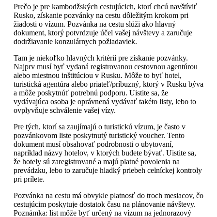
Prečo je pre kambodžských cestujúcich, ktorí chcú navštíviť
Rusko, získanie pozvánky na cestu dôležitým krokom pri
žiadosti o vízum. Pozvánka na cestu slúži ako hlavný
dokument, ktorý potvrdzuje účel vašej návštevy a zaručuje
dodržiavanie konzulárnych požiadaviek.
Tam je niekoľko hlavných kritérií pre získanie pozvánky.
Najprv musí byť vydaná registrovanou cestovnou agentúrou
alebo miestnou inštitúciou v Rusku. Môže to byť hotel,
turistická agentúra alebo priateľ/príbuzný, ktorý v Rusku býva
a môže poskytnúť potrebnú podporu. Uistite sa, že
vydávajúca osoba je oprávnená vydávať takéto listy, lebo to
ovplyvňuje schválenie vašej vízy.
Pre tých, ktorí sa zaujímajú o turistickú vízum, je často v
pozvánkovom liste poskytnutý turistický voucher. Tento
dokument musí obsahovať podrobnosti o ubytovaní,
napríklad názvy hotelov, v ktorých budete bývať. Uistite sa,
že hotely sú zaregistrované a majú platné povolenia na
prevádzku, lebo to zaručuje hladký priebeh celníckej kontroly
pri prílete.
Pozvánka na cestu má obvykle platnosť do troch mesiacov, čo
cestujúcim poskytuje dostatok času na plánovanie návštevy.
Poznámka: list môže byť určený na vízum na jednorazový