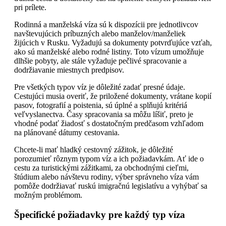
pri prílete.
Rodinná a manželská víza sú k dispozícii pre jednotlivcov
navštevujúcich príbuzných alebo manželov/manželiek
žijúcich v Rusku. Vyžadujú sa dokumenty potvrďujúce vzťah,
ako sú manželské alebo rodné listiny. Toto vízum umožňuje
dlhšie pobyty, ale stále vyžaduje pečlivé spracovanie a
dodržiavanie miestnych predpisov.
Pre všetkých typov víz je dôležité zadať presné údaje.
Cestujúci musia overiť, že priložené dokumenty, vrátane kopií
pasov, fotografií a poistenia, sú úplné a splňujú kritériá
veľvyslanectva. Časy spracovania sa môžu líšiť, preto je
vhodné podať žiadosť s dostatočným predčasom vzhľadom
na plánované dátumy cestovania.
Chcete-li mať hladký cestovný zážitok, je dôležité
porozumieť rôznym typom víz a ich požiadavkám. Ať ide o
cestu za turistickými zážitkami, za obchodnými cieľmi,
štúdium alebo návštevu rodiny, výber správneho víza vám
pomôže dodržiavať ruskú imigračnú legislatívu a vyhýbať sa
možným problémom.
Špecifické požiadavky pre každý typ víza