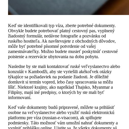
Keď ste identifikovali typ víza, zberte potrebné dokumenty.
Obvykle budete potrebovať platný cestovný pas, vyplnený
žiadostný formulár, nedávne fotografie a pozvánku od
ruského hostiteľa. Ak navštevujete z obchodných dôvodov,
môže byť potrebné písomné potvrdenie od vašej
zamestnávateľky. Možno budete musieť poskytnúť cestovné
poistenie a rezervácie ubytovania na dobu pobytu.
Nasledne by ste mali kontaktovať ruské veľvyslanectvo alebo
konzulát v Kambodži, aby ste vyriešili akékoľvek otázky
týkajúce sa požiadaviek na podanie žiadosti. Je dôležité
domluvit si termín vopred, lebo časy spracovania sa môžu
líšiť. Niektoré krajiny, ako napríklad Thajsko, Myanmar a
Filipíny, majú iné predpisy, o ktorých by ste mali byť
informovaní.
Keď vaše dokumenty budú pripravené, môžete sa prihlásiť
osobne na veľvyslanectve alebo využiť ruskú elektronickú
platformu pre víza (russian-e-visacom), ak splňujete
podmienky. Táto možnosť vám umožní nahrať dokumenty a
vyplniť prihlášku online. Uistite sa, že všetky dokumenty sú