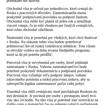
podnikateľské aktivity.
Obchodná víza je určená pre jednotlivcov, ktorí cestujú do
Ruska z pracovných dôvodov. Zamestnávatelia musia
poskytnúť podpisovanú pozvánku na podporu žiadosti.
Obchodná víza môže byť platná až jeden rok a umožňuje
viaceré vstupy, čo ju robí vhodnou pre častých cestujúcich,
ktorí robia obchodné záležitosti.
Študentská víza je potrebná pre všetkých, ktorí chcú študovať
v Rusku. Na získanie tohto víza budete potrebovať
prihlasovací list od ruskej vzdelávacej inštitúcie. Toto vízum
sa obvykle vydáva na dobu trvania študijného programu,
ktoré sa dá pri potrebe predĺžiť.
Pracovná víza je nevyhnutná pre osoby, ktoré prijímajú
zamestnanie v Rusku. Vašemu zamestnávateľovi bude
potrebné poskytnúť dokumentáciu a podpísanú pozvánku.
Pracovná víza vyžaduje veľa podpory údajov, vrátane
zdravotného poistenia a ruskej pracovnej zmluvy, aby sa
zabezpečila legálna zamestnanosť počas vašej pobyt.
Transitná víza slúži cestujúcim, ktorí prechádzajú Ruskom do
inej destinácie. Je povinná pre osoby s prestupom, ktorý trvá
viac ako 24 hodín. Na túto vízu je potrebné mať rezerváciu na
ďalšiu cestu a dostatočný čas na splnenie celných požiadaviek