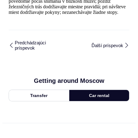
povedomie počas snímania v blízkosti múzeí; pozdĺž
železničných trás dodržiavajte miestne pravidlá; pri návšteve
miest dodržiavajte pokyny; nezanechávajte žiadne stopy.
Predchádzajúci
Ďalší príspevok
príspevok
Getting around Moscow
Transfer
Car rental