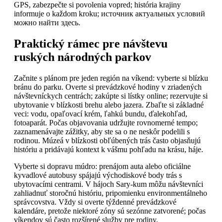
GPS, zabezpečte si povolenia vopred; história krajiny
informuje o každom kroku; источник актуальных условий
можно найти здесь.
Praktický rámec pre návštevu
ruských národných parkov
Začnite s plánom pre jeden región na víkend: vyberte si blízku
bránu do parku. Overte si prevádzkové hodiny v zriadených
návštevníckych centrách; zakúpte si lístky online; rezervujte si
ubytovanie v blízkosti brehu alebo jazera. Zbaľte si základné
veci: vodu, opaľovací krém, ľahkú bundu, ďalekohľad,
fotoaparát. Počas objavovania udržujte rovnomerné tempo;
zaznamenávajte zážitky, aby ste sa o ne neskôr podelili s
rodinou. Múzeá v blízkosti obľúbených trás často objasňujú
históriu a pridávajú kontext k vášmu pohľadu na krásu, háje.
Vyberte si dopravu múdro: prenájom auta alebo oficiálne
kyvadlové autobusy spájajú východiskové body trás s
ubytovacími centrami. V hájoch Sary-kum môžu návštevníci
zahliadnuť storočnú históriu, pripomienku environmentálneho
správcovstva. Vždy si overte týždenné prevádzkové
kalendáre, pretože niektoré zóny sú sezónne zatvorené; počas
víkendov sú často rozšírené služby pre rodiny.