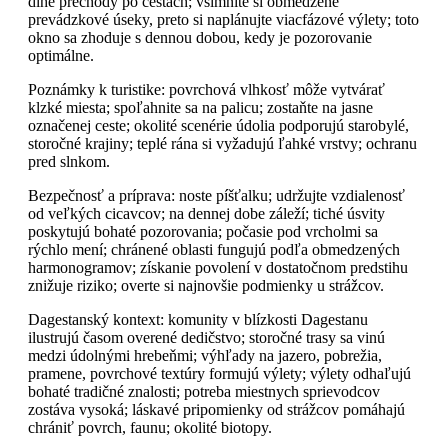
dlhé prechody po cestách; všimnite si obmedzené
prevádzkové úseky, preto si naplánujte viacfázové výlety; toto
okno sa zhoduje s dennou dobou, kedy je pozorovanie
optimálne.
Poznámky k turistike: povrchová vlhkosť môže vytvárať
klzké miesta; spoľahnite sa na palicu; zostaňte na jasne
označenej ceste; okolité scenérie údolia podporujú starobylé,
storočné krajiny; teplé rána si vyžadujú ľahké vrstvy; ochranu
pred slnkom.
Bezpečnosť a príprava: noste píšťalku; udržujte vzdialenosť
od veľkých cicavcov; na dennej dobe záleží; tiché úsvity
poskytujú bohaté pozorovania; počasie pod vrcholmi sa
rýchlo mení; chránené oblasti fungujú podľa obmedzených
harmonogramov; získanie povolení v dostatočnom predstihu
znižuje riziko; overte si najnovšie podmienky u strážcov.
Dagestanský kontext: komunity v blízkosti Dagestanu
ilustrujú časom overené dedičstvo; storočné trasy sa vinú
medzi údolnými hrebeňmi; výhľady na jazero, pobrežia,
pramene, povrchové textúry formujú výlety; výlety odhaľujú
bohaté tradičné znalosti; potreba miestnych sprievodcov
zostáva vysoká; láskavé pripomienky od strážcov pomáhajú
chrániť povrch, faunu; okolité biotopy.