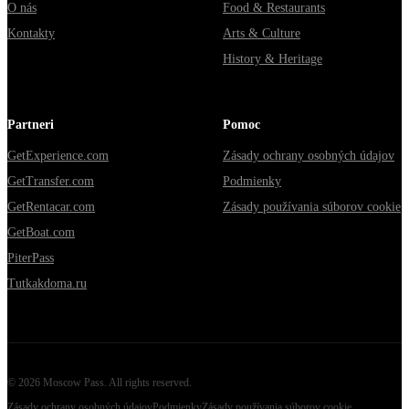
O nás
Food & Restaurants
Kontakty
Arts & Culture
History & Heritage
Partneri
Pomoc
GetExperience.com
Zásady ochrany osobných údajov
GetTransfer.com
Podmienky
GetRentacar.com
Zásady používania súborov cookie
GetBoat.com
PiterPass
Tutkakdoma.ru
©
2026
Moscow Pass
. All rights reserved.
Zásady ochrany osobných údajov
Podmienky
Zásady používania súborov cookie