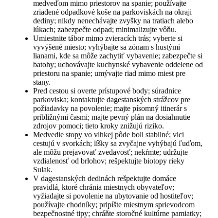
medveďom mimo priestorov na spanie; používajte
zriadené odpadkové koše na parkoviskách na okraji
dediny; nikdy nenechávajte zvyšky na tratiach alebo
lúkach; zabezpečte odpad; minimalizujte vôňu.
Umiestnite tábor mimo zvieracích trás; vyberte si
vyvýšené miesto; vyhýbajte sa zónam s hustými
lianami, kde sa môže zachytiť vybavenie; zabezpečte si
batohy; uchovávajte kuchynské vybavenie oddelene od
priestoru na spanie; umývajte riad mimo miest pre
stany.
Pred cestou si overte prístupové body; súradnice
parkoviska; kontaktujte dagestanských strážcov pre
požiadavky na povolenie; majte písomný itinerár s
približnými časmi; majte pevný plán na dosiahnutie
zdrojov pomoci; tieto kroky znižujú riziko.
Medvedie stopy vo vlhkej pôde boli stabilné; vlci
cestujú v svorkách; líšky sa zvyčajne vyhýbajú ľuďom,
ale môžu prejavovať zvedavosť; nekŕmte; udržujte
vzdialenosť od brlohov; rešpektujte biotopy rieky
Sulak.
V dagestanských dedinách rešpektujte domáce
pravidlá, ktoré chránia miestnych obyvateľov;
vyžiadajte si povolenie na ubytovanie od hostiteľov;
používajte chodníky; pripíšte miestnym sprievodcom
bezpečnostné tipy; chráňte storočné kultúrne pamiatky;