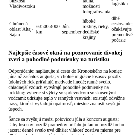
blízkosti
fauna,
logistiku
Vladivostoku
možnosti
fotografovania
dlhé
hlboké
Chránená
cestovanie;
≈3500-4000
Jún-
rokliny, rieky,
oblasť Altaj-
očakávajte
km
september
dedičské
Sajan
premenlivé
krajiny
počasie
Najlepšie časové okná na pozorovanie divokej
zveri a pohodlné podmienky na turistiku
Odporúčanie: naplánujte si cestu do Kronotského na koniec
júna až začiatok augusta; vrcholné migrácie lososov pozdĺž
údolných riek priťahujú medvede hnedé; ranné svetlo,
chladnejší vzduch vytvárajú pohodlné podmienky na
trekking; vyberte si výlety so sprievodcom so skúsenými
vodcami; udržujte teplo v ranných vrstvách; existujú odvážne
trasy, ktoré si vyžadujú opatrnosť; miestne znalosti zvyšujú
úspech.
Šance sa zvyšujú medzi polovicou júla a koncom augusta;
ťahy lososov pozdĺž prameňov priťahujú faunu pozdĺž brehu
jazera; denné svetlo trvá dlhšie; vlhkosť zostáva mierna pre