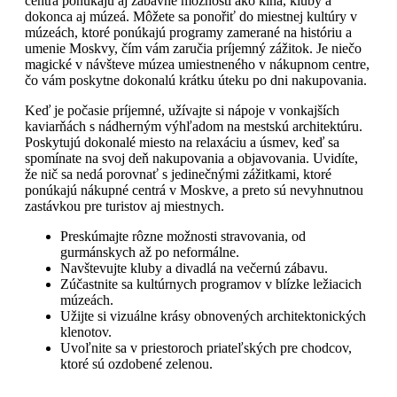
centrá ponúkajú aj zábavné možnosti ako kina, kluby a
dokonca aj múzeá. Môžete sa ponořiť do miestnej kultúry v
múzeách, ktoré ponúkajú programy zamerané na históriu a
umenie Moskvy, čím vám zaručia príjemný zážitok. Je niečo
magické v návšteve múzea umiestneného v nákupnom centre,
čo vám poskytne dokonalú krátku úteku po dni nakupovania.
Keď je počasie príjemné, užívajte si nápoje v vonkajších
kaviarňách s nádherným výhľadom na mestskú architektúru.
Poskytujú dokonalé miesto na relaxáciu a úsmev, keď sa
spomínate na svoj deň nakupovania a objavovania. Uvidíte,
že nič sa nedá porovnať s jedinečnými zážitkami, ktoré
ponúkajú nákupné centrá v Moskve, a preto sú nevyhnutnou
zastávkou pre turistov aj miestnych.
Preskúmajte rôzne možnosti stravovania, od
gurmánskych až po neformálne.
Navštevujte kluby a divadlá na večernú zábavu.
Zúčastnite sa kultúrnych programov v blízke ležiacich
múzeách.
Užijte si vizuálne krásy obnovených architektonických
klenotov.
Uvoľnite sa v priestoroch priateľských pre chodcov,
ktoré sú ozdobené zelenou.