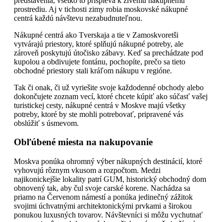
predstavenia, všetko to prispieva k živému nákupnému
prostrediu. Aj v tichosti zimy robia moskovské nákupné
centrá každú návštevu nezabudnuteľnou.
Nákupné centrá ako Tverskaja a tie v Zamoskvoretši
vytvárajú priestory, ktoré splňujú nákupné potreby, ale
zároveň poskytujú útočisko zábavy. Keď sa prechádzate pod
kupolou a obdivujete fontánu, pochopíte, prečo sa tieto
obchodné priestory stali kráľom nákupu v regióne.
Tak či onak, či už vyriešite svoje každodenné obchody alebo
dokončujete zoznam vecí, ktoré chcete kúpiť ako súčasť vašej
turistickej cesty, nákupné centrá v Moskve majú všetky
potreby, ktoré by ste mohli potrebovať, pripravené vás
obslúžiť s úsmevom.
Obľúbené miesta na nakupovanie
Moskva ponúka ohromný výber nákupných destinácií, ktoré
vyhovujú rôznym vkusom a rozpočtom. Medzi
najikonickejšie lokality patrí GUM, historický obchodný dom
obnovený tak, aby čul svoje carské korene. Nachádza sa
priamo na Červenom námestí a ponúka jedinečný zážitok
svojimi úchvatnými architektonickými prvkami a širokou
ponukou luxusných tovarov. Návštevníci si môžu vychutnať