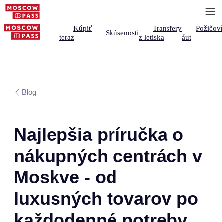
Kúpiť
Transfery
Požičov
Skúsenosti
teraz
z letiska
áut
Blog
Najlepšia príručka o
nákupných centrách v
Moskve - od
luxusných tovarov po
každodenné potreby