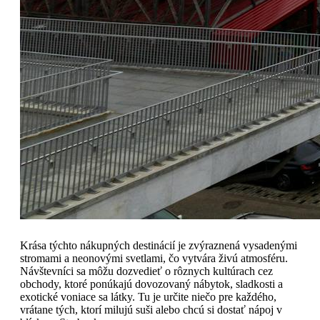
Krása týchto nákupných destinácií je zvýraznená vysadenými
stromami a neonovými svetlami, čo vytvára živú atmosféru.
Návštevníci sa môžu dozvedieť o rôznych kultúrach cez
obchody, ktoré ponúkajú dovozovaný nábytok, sladkosti a
exotické voniace sa látky. Tu je určite niečo pre každého,
vrátane tých, ktorí milujú suši alebo chcú si dostať nápoj v