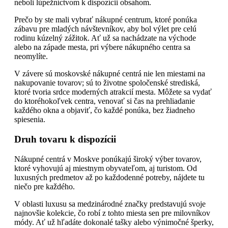
neboli lúpežníctvom k dispozícii obsahom.
Prečo by ste mali vybrať nákupné centrum, ktoré ponúka
zábavu pre mladých návštevníkov, aby bol výlet pre celú
rodinu kúzelný zážitok. Ať už sa nachádzate na východe
alebo na západe mesta, pri výbere nákupného centra sa
neomylíte.
V závere sú moskovské nákupné centrá nie len miestami na
nakupovanie tovarov; sú to životne spoločenské strediská,
ktoré tvoria srdce moderných atrakcií mesta. Môžete sa vydať
do ktoréhokoľvek centra, venovať si čas na prehliadanie
každého okna a objaviť, čo každé ponúka, bez žiadneho
spiesenia.
Druh tovaru k dispozícii
Nákupné centrá v Moskve ponúkajú široký výber tovarov,
ktoré vyhovujú aj miestnym obyvateľom, aj turistom. Od
luxusných predmetov až po každodenné potreby, nájdete tu
niečo pre každého.
V oblasti luxusu sa medzinárodné značky predstavujú svoje
najnovšie kolekcie, čo robí z tohto miesta sen pre milovníkov
módy. Ať už hľadáte dokonalé tašky alebo výnimočné šperky,