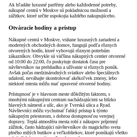
Ak hľadáte luxusné parfémy alebo každodenné potreby,
nákupné centrá v Moskve sú pokladnicou možností a
zážitkov, ktoré určite uspokojia každého nakupujúceho.
Otváracie hodiny a prístup
Nákupné centrá v Moskve, vrátane luxusných zariadení a
moderných obchodných domov, fungujú podľa rôznych
otvorených hodín, ktoré vyhovujú rôznym potrebám
zákazníkov. Obvykle sú väčšina nákupných centier otvorené
od 10:00 do 22:00, čo poskytuje dostatok času pre
návštevníkov na prehliadku a užívanie si rôznych ponúk.
Avšak počas medzinárodných sviatkov alebo špeciálnych
udalostí, neváhajte skontrolovať akékoľvek zmeny, lebo
niektoré miesta môžu mať upravené otvorené hodiny.
Prístupnosť je v hlavnom meste dôležitým faktorm, s
mnohými nákupnými centram nachádzajúcimi sa blízko
hlavných námestí a ulíc, ako je Tverská ulica a Ryad.
Návštevníci môžu vychutnať ľahký prístup k týmto
nákupným priestorom, s dobrou dostupnosťou verejnej
dopravy. Teplá atmosféra mesta robí z nákupov príjemný
zážitok, často hádzajúci návštevníkov do magického sveta
plného milých butikov a veľkobliekov, ktoré ponúkajú všetko