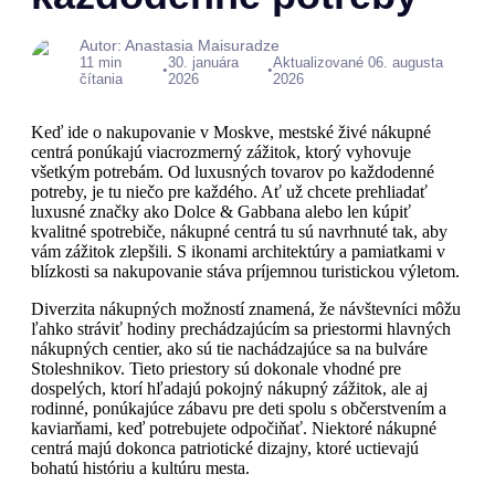
Autor: Anastasia Maisuradze
11 min
30. januára
Aktualizované 06. augusta
•
•
čítania
2026
2026
Keď ide o nakupovanie v Moskve, mestské živé nákupné
centrá ponúkajú viacrozmerný zážitok, ktorý vyhovuje
všetkým potrebám. Od luxusných tovarov po každodenné
potreby, je tu niečo pre každého. Ať už chcete prehliadať
luxusné značky ako Dolce & Gabbana alebo len kúpiť
kvalitné spotrebiče, nákupné centrá tu sú navrhnuté tak, aby
vám zážitok zlepšili. S ikonami architektúry a pamiatkami v
blízkosti sa nakupovanie stáva príjemnou turistickou výletom.
Diverzita nákupných možností znamená, že návštevníci môžu
ľahko stráviť hodiny prechádzajúcím sa priestormi hlavných
nákupných centier, ako sú tie nachádzajúce sa na bulváre
Stoleshnikov. Tieto priestory sú dokonale vhodné pre
dospelých, ktorí hľadajú pokojný nákupný zážitok, ale aj
rodinné, ponúkajúce zábavu pre deti spolu s občerstvením a
kaviarňami, keď potrebujete odpočiňať. Niektoré nákupné
centrá majú dokonca patriotické dizajny, ktoré uctievajú
bohatú históriu a kultúru mesta.