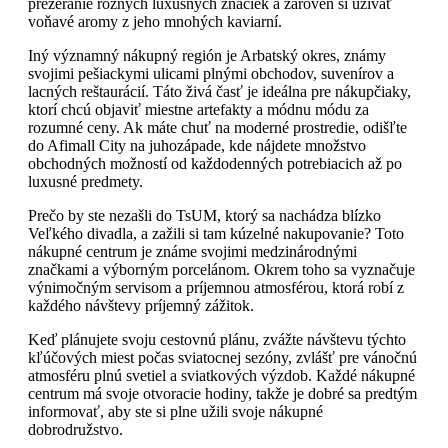
prezeranie rôznych luxusných značiek a zároveň si užívať
voňavé aromy z jeho mnohých kaviarní.
Iný významný nákupný región je Arbatský okres, známy
svojimi pešiackymi ulicami plnými obchodov, suvenírov a
lacných reštaurácií. Táto živá časť je ideálna pre nákupčiaky,
ktorí chcú objaviť miestne artefakty a módnu módu za
rozumné ceny. Ak máte chuť na moderné prostredie, odišľte
do Afimall City na juhozápade, kde nájdete množstvo
obchodných možností od každodenných potrebiacich až po
luxusné predmety.
Prečo by ste nezašli do TsUM, ktorý sa nachádza blízko
Veľkého divadla, a zažili si tam kúzelné nakupovanie? Toto
nákupné centrum je známe svojimi medzinárodnými
značkami a výborným porcelánom. Okrem toho sa vyznačuje
výnimočným servisom a príjemnou atmosférou, ktorá robí z
každého návštevy príjemný zážitok.
Keď plánujete svoju cestovnú plánu, zvážte návštevu týchto
kľúčových miest počas sviatocnej sezóny, zvlášť pre vánočnú
atmosféru plnú svetiel a sviatkových výzdob. Každé nákupné
centrum má svoje otvoracie hodiny, takže je dobré sa predtým
informovať, aby ste si plne užili svoje nákupné
dobrodružstvo.