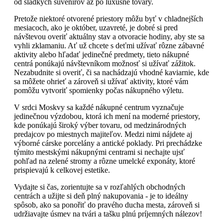
od sladkých suvenírov až po luxusné tovary.
Pretože niektoré otvorené priestory môžu byť v chladnejších
mesiacoch, ako je október, uzavreté, je dobré si pred
návštevou overiť aktuálny stav a otvoracie hodiny, aby ste sa
vyhli zklamaniu. Ať už chcete s deťmi užívať rôzne zábavné
aktivity alebo hľadať jedinečné predmety, tieto nákupné
centrá ponúkajú návštevníkom možnosť si užívať zážitok.
Nezabudnite si overiť, či sa nachádzajú vhodné kaviarnie, kde
sa môžete ohrieť a zároveň si užívať aktivity, ktoré vám
pomôžu vytvoriť spomienky počas nákupného výletu.
V srdci Moskvy sa každé nákupné centrum vyznačuje
jedinečnou výzdobou, ktorá ich mení na moderné priestory,
kde ponúkajú široký výber tovaru, od medzinárodných
predajcov po miestnych majiteľov. Medzi nimi nájdete aj
výborné cárske porcelány a antické poklady. Pri prechádzke
týmito mestskými nákupnými centrami si nechajte ujsť
pohľad na zelené stromy a rôzne umelcké exponáty, ktoré
prispievajú k celkovej estetike.
Vydajte si čas, zorientujte sa v rozľahlých obchodných
centrách a užijte si deň plný nakupovania - je to ideálny
spôsob, ako sa ponořiť do pravého ducha mesta, zároveň si
udržiavajte úsmev na tvári a tašku plnú príjemných nálezov!