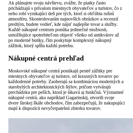
Ak plánujete svoju návštevu, zvážte, že piatky často
prichádzajú s prívalom miestnych obyvateľov a turistov, čo z
neho robí vynikajúci deň pre tých, ktorí si obľúbia rušnú
atmosféru. Skontrolovaním najnovších obrázkov a recenzií
predtým, budete vedieť, kde nájsť najlepšie tovar a služby.
Každé nákupné centrum ponúka jedinečné možnosti,
umožňujúce spotrebiteľom objaviť všetko od antikvárov až
po moderné butiky, čím poskytuje komplexný nákupný
zážitok, ktorý spĺňa každú potrebu.
Nákupné centrá prehľad
Moskovské nákupné centrá ponúkajú pestré zážitky pre
miestnych obyvateľov aj turistov, od luxusných tovarov po
každodenné potreby. Zaoberajú sa kombináciou moderných a
starobylých architektonických štýlov, pričom vytvárajú
prechádzku pre peších, ktorá je lákavá aj funkčná. Významné
nákupné centrá, ako napríklad Gagarinskij, otvorili svoje
dvere širokej škále obchodov, čím zabezpečujú, že nakupujúci
majú k dispozícii nevyčerpatelnú zbierku tovarov.