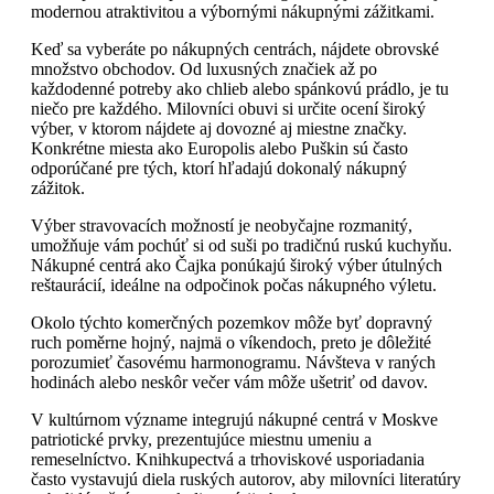
modernou atraktivitou a výbornými nákupnými zážitkami.
Keď sa vyberáte po nákupných centrách, nájdete obrovské
množstvo obchodov. Od luxusných značiek až po
každodenné potreby ako chlieb alebo spánkovú prádlo, je tu
niečo pre každého. Milovníci obuvi si určite ocení široký
výber, v ktorom nájdete aj dovozné aj miestne značky.
Konkrétne miesta ako Europolis alebo Puškin sú často
odporúčané pre tých, ktorí hľadajú dokonalý nákupný
zážitok.
Výber stravovacích možností je neobyčajne rozmanitý,
umožňuje vám pochúť si od suši po tradičnú ruskú kuchyňu.
Nákupné centrá ako Čajka ponúkajú široký výber útulných
reštaurácií, ideálne na odpočinok počas nákupného výletu.
Okolo týchto komerčných pozemkov môže byť dopravný
ruch poměrne hojný, najmä o víkendoch, preto je dôležité
porozumieť časovému harmonogramu. Návšteva v raných
hodinách alebo neskôr večer vám môže ušetriť od davov.
V kultúrnom význame integrujú nákupné centrá v Moskve
patriotické prvky, prezentujúce miestnu umeniu a
remeselníctvo. Knihkupectvá a trhoviskové usporiadania
často vystavujú diela ruských autorov, aby milovníci literatúry