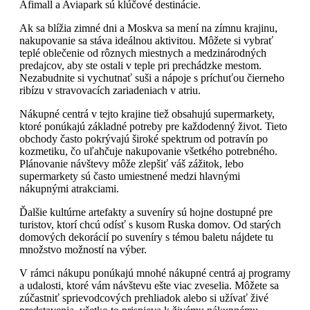
Afimall a Aviapark sú klúčové destinácie.
Ak sa blížia zimné dni a Moskva sa mení na zímnu krajinu,
nakupovanie sa stáva ideálnou aktivitou. Môžete si vybrať
teplé oblečenie od rôznych miestnych a medzinárodných
predajcov, aby ste ostali v teple pri prechádzke mestom.
Nezabudnite si vychutnať suši a nápoje s príchuťou čierneho
ribízu v stravovacích zariadeniach v atriu.
Nákupné centrá v tejto krajine tiež obsahujú supermarkety,
ktoré ponúkajú základné potreby pre každodenný život. Tieto
obchody často pokrývajú široké spektrum od potravín po
kozmetiku, čo uľahčuje nakupovanie všetkého potrebného.
Plánovanie návštevy môže zlepšiť váš zážitok, lebo
supermarkety sú často umiestnené medzi hlavnými
nákupnými atrakciami.
Ďalšie kultúrne artefakty a suveníry sú hojne dostupné pre
turistov, ktorí chcú odísť s kusom Ruska domov. Od starých
domových dekorácií po suveníry s témou baletu nájdete tu
množstvo možností na výber.
V rámci nákupu ponúkajú mnohé nákupné centrá aj programy
a udalosti, ktoré vám návštevu ešte viac zveselia. Môžete sa
zúčastniť sprievodcových prehliadok alebo si užívať živé