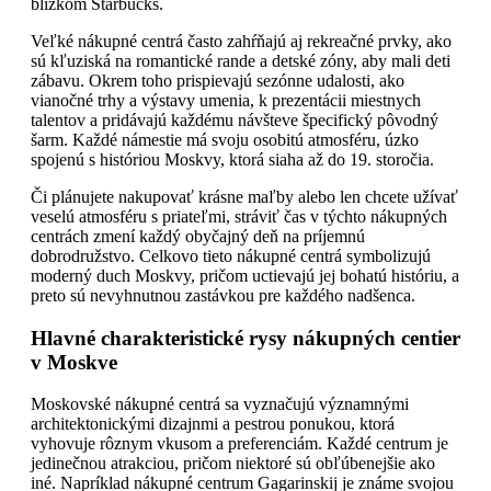
blízkom Starbucks.
Veľké nákupné centrá často zahŕňajú aj rekreačné prvky, ako
sú kľuziská na romantické rande a detské zóny, aby mali deti
zábavu. Okrem toho prispievajú sezónne udalosti, ako
vianočné trhy a výstavy umenia, k prezentácii miestnych
talentov a pridávajú každému návšteve špecifický pôvodný
šarm. Každé námestie má svoju osobitú atmosféru, úzko
spojenú s históriou Moskvy, ktorá siaha až do 19. storočia.
Či plánujete nakupovať krásne maľby alebo len chcete užívať
veselú atmosféru s priateľmi, stráviť čas v týchto nákupných
centrách zmení každý obyčajný deň na príjemnú
dobrodružstvo. Celkovo tieto nákupné centrá symbolizujú
moderný duch Moskvy, pričom uctievajú jej bohatú históriu, a
preto sú nevyhnutnou zastávkou pre každého nadšenca.
Hlavné charakteristické rysy nákupných centier
v Moskve
Moskovské nákupné centrá sa vyznačujú významnými
architektonickými dizajnmi a pestrou ponukou, ktorá
vyhovuje rôznym vkusom a preferenciám. Každé centrum je
jedinečnou atrakciou, pričom niektoré sú obľúbenejšie ako
iné. Napríklad nákupné centrum Gagarinskij je známe svojou