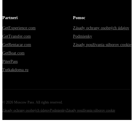
Partneri
Pomoc
GetExperience.com
Zásady ochrany osobných údajov
GetTransfer.com
Podmienky
GetRentacar.com
Zásady používania súborov cookie
GetBoat.com
PiterPass
Tutkakdoma.ru
©
2026
Moscow Pass
. All rights reserved.
Zásady ochrany osobných údajov
Podmienky
Zásady používania súborov cookie