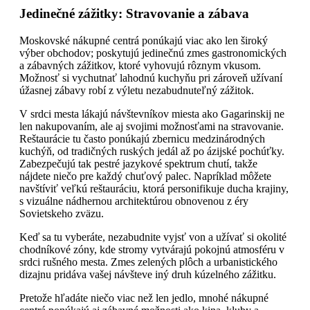
Jedinečné zážitky: Stravovanie a zábava
Moskovské nákupné centrá ponúkajú viac ako len široký
výber obchodov; poskytujú jedinečnú zmes gastronomických
a zábavných zážitkov, ktoré vyhovujú rôznym vkusom.
Možnosť si vychutnať lahodnú kuchyňu pri zároveň užívaní
úžasnej zábavy robí z výletu nezabudnuteľný zážitok.
V srdci mesta lákajú návštevníkov miesta ako Gagarinskij ne
len nakupovaním, ale aj svojimi možnosťami na stravovanie.
Reštaurácie tu často ponúkajú zbernicu medzinárodných
kuchýň, od tradičných ruských jedál až po ázijské pochúťky.
Zabezpečujú tak pestré jazykové spektrum chutí, takže
nájdete niečo pre každý chuťový palec. Napríklad môžete
navštíviť veľkú reštauráciu, ktorá personifikuje ducha krajiny,
s vizuálne nádhernou architektúrou obnovenou z éry
Sovietskeho zväzu.
Keď sa tu vyberáte, nezabudnite vyjsť von a užívať si okolité
chodníkové zóny, kde stromy vytvárajú pokojnú atmosféru v
srdci rušného mesta. Zmes zelených plôch a urbanistického
dizajnu pridáva vašej návšteve iný druh kúzelného zážitku.
Pretože hľadáte niečo viac než len jedlo, mnohé nákupné