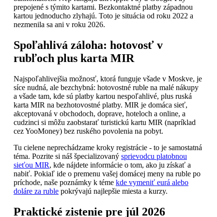
prepojené s týmito kartami. Bezkontaktné platby západnou
kartou jednoducho zlyhajú. Toto je situácia od roku 2022 a
nezmenila sa ani v roku 2026.
Spoľahlivá záloha: hotovosť v
rubľoch plus karta MIR
Najspoľahlivejšia možnosť, ktorá funguje všade v Moskve, je
síce nudná, ale bezchybná: hotovostné ruble na malé nákupy
a všade tam, kde sú platby kartou nespoľahlivé, plus ruská
karta MIR na bezhotovostné platby. MIR je domáca sieť,
akceptovaná v obchodoch, doprave, hoteloch a online, a
cudzinci si môžu zaobstarať turistickú kartu MIR (napríklad
cez YooMoney) bez ruského povolenia na pobyt.
Tu cielene neprechádzame kroky registrácie - to je samostatná
téma. Pozrite si náš špecializovaný
sprievodcu platobnou
sieťou MIR
, kde nájdete informácie o tom, ako ju získať a
nabiť. Pokiaľ ide o premenu vašej domácej meny na ruble po
príchode, naše poznámky k téme
kde vymeniť eurá alebo
doláre za ruble
pokrývajú najlepšie miesta a kurzy.
Praktické zistenie pre júl 2026