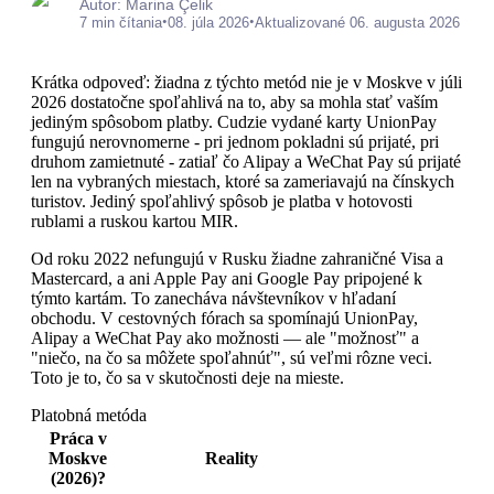
Autor: Marina Çelik
•
•
7 min čítania
08. júla 2026
Aktualizované 06. augusta 2026
Krátka odpoveď: žiadna z týchto metód nie je v Moskve v júli
2026 dostatočne spoľahlivá na to, aby sa mohla stať vaším
jediným spôsobom platby. Cudzie vydané karty UnionPay
fungujú nerovnomerne - pri jednom pokladni sú prijaté, pri
druhom zamietnuté - zatiaľ čo Alipay a WeChat Pay sú prijaté
len na vybraných miestach, ktoré sa zameriavajú na čínskych
turistov. Jediný spoľahlivý spôsob je platba v hotovosti
rublami a ruskou kartou MIR.
Od roku 2022 nefungujú v Rusku žiadne zahraničné Visa a
Mastercard, a ani Apple Pay ani Google Pay pripojené k
týmto kartám. To zanecháva návštevníkov v hľadaní
obchodu. V cestovných fórach sa spomínajú UnionPay,
Alipay a WeChat Pay ako možnosti — ale "možnosť" a
"niečo, na čo sa môžete spoľahnúť", sú veľmi rôzne veci.
Toto je to, čo sa v skutočnosti deje na mieste.
Platobná metóda
Práca v
Moskve
Reality
(2026)?