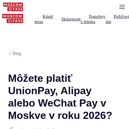
Kúpiť
Transfery
Požičov
Skúsenosti
teraz
z letiska
áut
Blog
Môžete platiť
UnionPay, Alipay
alebo WeChat Pay v
Moskve v roku 2026?