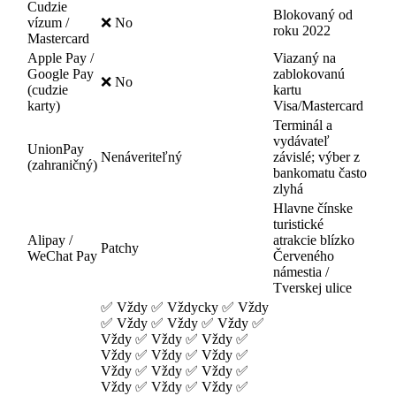
Cudzie
Blokovaný od
vízum /
❌ No
roku 2022
Mastercard
Apple Pay /
Viazaný na
Google Pay
zablokovanú
❌ No
(cudzie
kartu
karty)
Visa/Mastercard
Terminál a
vydávateľ
UnionPay
Nenáveriteľný
závislé; výber z
(zahraničný)
bankomatu často
zlyhá
Hlavne čínske
turistické
Alipay /
atrakcie blízko
Patchy
WeChat Pay
Červeného
námestia /
Tverskej ulice
✅ Vždy ✅ Vždycky ✅ Vždy
✅ Vždy ✅ Vždy ✅ Vždy ✅
Vždy ✅ Vždy ✅ Vždy ✅
Vždy ✅ Vždy ✅ Vždy ✅
Vždy ✅ Vždy ✅ Vždy ✅
Vždy ✅ Vždy ✅ Vždy ✅