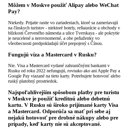
Môžem v Moskve použiť Alipay alebo WeChat
Pay?
Niekedy. Prijatie rastie vo zariadeniach, ktoré sa zameriavajú
na čínskych turistov - niektoré hotely, reštaurácie a obchody v
blízkosti Červeného námestia a ulice Tverskaya - ale pokrytie
je neucelené a nerovnomerné, a obe peňaženky vo
všeobecnosti predpokladajú účet prepojený s Čínou.
Fungujú víza a Mastercard v Rusku?
Nie. Visa a Mastercard vydané zahraničnými bankami v
Rusku od roku 2022 nefungujú, rovnako ako ani Apple Pay a
Google Pay viazané na tieto karty. Potrebujete hotovosť alebo
ruský platobný prostriedok.
Najspoľahlivejším spôsobom platby pre turistu
v Moskve je použiť kreditnú alebo debetnú
kartu. V Rusku sú široko prijímané karty Visa
a Mastercard. Odporúča sa mať pri sebe aj
nejakú hotovosť pre drobné nákupy alebo pre
prípady, keď karty nie sú akceptované.