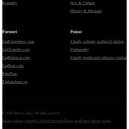
Kontakty
Arts & Culture
History & Heritage
Partneri
Pomoc
GetExperience.com
Zásady ochrany osobných údajov
GetTransfer.com
Podmienky
GetRentacar.com
Zásady používania súborov cookie
GetBoat.com
PiterPass
Tutkakdoma.ru
©
2026
Moscow Pass
. All rights reserved.
Zásady ochrany osobných údajov
Podmienky
Zásady používania súborov cookie