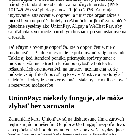
národný štandard pre obsluhu zahraničných turistov (PNST
1017-2025) vstúpil do platnosti 1. júna 2026. Zahrnuje
ubytovanie, stravovanie, dopravu a turistické organizácie a
medzi iným odporúča hotely a reštaurácie prijímať zahraničné
platobné systémy ako UnionPay, Alipay a WeChat Pay, aby
sa uľahčila život medzinárodným hostiam. presné ustanovenia
a rozsah.
Dôležitým slovom je odporúča. Ide o doporučenie, nie o
povinnosť — žiadne miesto nie je pokutované za ignorovanie.
Takže aj keď štandard ponúka priemyslu správny smer a
možno si všimnete trochu lepšiu pokrytosť v hoteloch a
reštauráciách orientovaných na turistov, neznamená to, že
môžete vstúpiť do ľubovoľnej kávy v Moskve a priklopýtať
si telefon. Pokrytie je nevyrovnané a stále by ste mali cestovať
s rezervnou možnosťou.
UnionPay: niekedy funguje, ale môže
zlyhať bez varovania
Zahraničné karty UnionPay sú najdiskutovanejším a zároveň
najfrustrujúcim riešením. Od júla 2026 fungujú nespoľahlivo:
akceptácia závisí od dohodnutých vzťahov vašej vydávajúcej