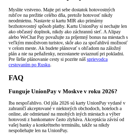
Myslite vrstveno. Majte pri sebe dostatok hotovostných
rubľov na prežitie celého dňa, pretože hotovosť nikdy
neodmietnu. Nastavte si kartu MIR ako primárny
bezhotovostný spôsob platby. Kartu UnionPay si nechajte len
ako občasný doplnok, nikdy ako záchrannú sieť. A Alipay
alebo WeChat Pay považujte za príjemný bonus na miestach s
veľkým množstvom turistov, skôr ako za spoľahlivú možnosť
v celom meste. Ak budete plánovať s ohľadom na záložný
plán a nie na peňaženky, nezostanete uviaznutí pri pokladni.
Pre širšie plánovanie cesty si pozrite náš
sprievodca
cestovaním po Rusku
.
FAQ
Funguje UnionPay v Moskve v roku 2026?
Iba nespoľahlivo. Od júla 2026 sú karty UnionPay vydané v
zahraničí akceptované v niektorých obchodoch, hoteloch a
online, ale odmietané na mnohých iných miestach a výber
hotovosti z bankomatov často zlyháva. Akceptácia závisí od
vašej banky a konkrétneho terminálu, takže sa nikdy
nespoliehajte len na UnionPay.