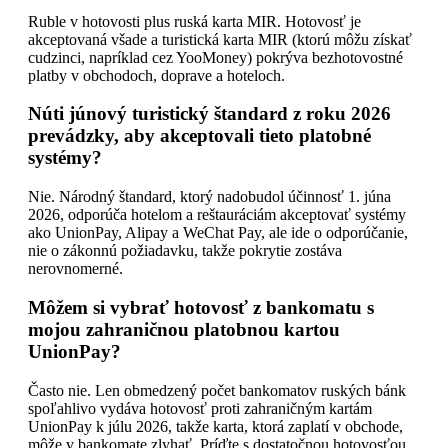
Ruble v hotovosti plus ruská karta MIR. Hotovosť je
akceptovaná všade a turistická karta MIR (ktorú môžu získať
cudzinci, napríklad cez YooMoney) pokrýva bezhotovostné
platby v obchodoch, doprave a hoteloch.
Núti júnový turistický štandard z roku 2026
prevádzky, aby akceptovali tieto platobné
systémy?
Nie. Národný štandard, ktorý nadobudol účinnosť 1. júna
2026, odporúča hotelom a reštauráciám akceptovať systémy
ako UnionPay, Alipay a WeChat Pay, ale ide o odporúčanie,
nie o zákonnú požiadavku, takže pokrytie zostáva
nerovnomerné.
Môžem si vybrať hotovosť z bankomatu s
mojou zahraničnou platobnou kartou
UnionPay?
Často nie. Len obmedzený počet bankomatov ruských bánk
spoľahlivo vydáva hotovosť proti zahraničným kartám
UnionPay k júlu 2026, takže karta, ktorá zaplatí v obchode,
môže v bankomate zlyhať. Príďte s dostatočnou hotovosťou,