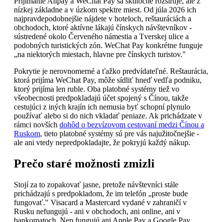
Prijímanie Alipay a WeChat Pay sa skutočne rozširuje, ale z
nízkej základne a v úzkom spektre miest. Od júla 2026 ich
najpravdepodobnejšie nájdete v hoteloch, reštauráciách a
obchodoch, ktoré aktívne lákajú čínskych návštevníkov -
sústredené okolo Červeného námestia a Tverskej ulice a
podobných turistických zón. WeChat Pay konkrétne funguje
„na niektorých miestach, hlavne pre čínskych turistov."
Pokrytie je nerovnomerné a ťažko predvídateľné. Reštaurácia,
ktorá prijíma WeChat Pay, môže sídliť hneď vedľa podniku,
ktorý prijíma len ruble. Oba platobné systémy tiež vo
všeobecnosti predpokladajú účet spojený s Čínou, takže
cestujúci z iných krajín ich nemusia byť schopní plynulo
používať alebo si do nich vkladať peniaze. Ak prichádzate v
rámci novších
dohôd o bezvízovom cestovaní medzi Čínou a
Ruskom
, tieto platobné systémy sú pre vás najužitočnejšie -
ale ani vtedy nepredpokladajte, že pokryjú každý nákup.
Prečo staré možnosti zmizli
Stojí za to zopakovať jasne, pretože návštevníci stále
prichádzajú s predpokladom, že im telefón „proste bude
fungovať." Visacard a Mastercard vydané v zahraničí v
Rusku nefungujú - ani v obchodoch, ani online, ani v
bankomatoch. Nep fungujú ani Apple Pay a Google Pay