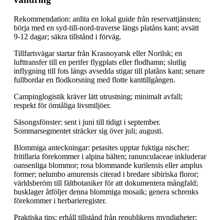
Rekommendation: anlita en lokal guide från reservattjänsten;
börja med en syd-till-nord-traverse längs platåns kant; avsätt
9-12 dagar; säkra tillstånd i förväg.
Tillfartsvägar startar från Krasnoyarsk eller Norilsk; en
lufttransfer till en perifer flygplats eller flodhamn; slutlig
inflygning till fots längs avsedda stigar till platåns kant; senare
fullbordar en flodkorsning med flotte kanttillgången.
Campinglogistik kräver lätt utrustning; minimalt avfall;
respekt för ömtåliga livsmiljöer.
Säsongsfönster: sent i juni till tidigt i september.
Sommarsegmentet sträcker sig över juli; augusti.
Blommiga anteckningar: petasites upptar fuktiga nischer;
fritillaria förekommer i alpina bälten; ranunculaceae inkluderar
oansenliga blommor; rosa blommande kurilensis eller amplus
former; nelumbo amurensis citerad i bredare sibiriska floror;
världsberöm till fältbotaniker för att dokumentera mångfald;
busklager åtföljer denna blommiga mosaik; genera schrenks
förekommer i herbarieregister.
Praktiska tips: erhåll tillstånd från republikens myndigheter;