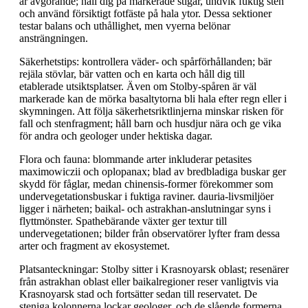
är avgörande; håll dig på markerade stigar, undvik fuktig sten
och använd försiktigt fotfäste på hala ytor. Dessa sektioner
testar balans och uthållighet, men vyerna belönar
ansträngningen.
Säkerhetstips: kontrollera väder- och spårförhållanden; bär
rejäla stövlar, bär vatten och en karta och håll dig till
etablerade utsiktsplatser. Även om Stolby-spåren är väl
markerade kan de mörka basaltytorna bli hala efter regn eller i
skymningen. Att följa säkerhetsriktlinjerna minskar risken för
fall och stenfragment; håll barn och husdjur nära och ge vika
för andra och geologer under hektiska dagar.
Flora och fauna: blommande arter inkluderar petasites
maximowiczii och oplopanax; blad av bredbladiga buskar ger
skydd för fåglar, medan chinensis-former förekommer som
undervegetationsbuskar i fuktiga raviner. dauria-livsmiljöer
ligger i närheten; baikal- och astrakhan-anslutningar syns i
flyttmönster. Spathebärande växter ger textur till
undervegetationen; bilder från observatörer lyfter fram dessa
arter och fragment av ekosystemet.
Platsanteckningar: Stolby sitter i Krasnoyarsk oblast; resenärer
från astrakhan oblast eller baikalregioner reser vanligtvis via
Krasnoyarsk stad och fortsätter sedan till reservatet. De
steniga kolonnerna lockar geologer, och de slående formerna