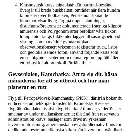
Krasnoyarsk krays taigaplatå; där barrträdsbestånd
övergår till breda buskbälten; området når flera hundra
kilometer över flodbäcken; Penstemon-liknande
blommor visar livlig färg på öppna sluttningar;
distichum-förekomster dokumenterade i steniga klippor;
amurensis och Polygonum-arter befolkar våta fickor;
lönnplantor längs fuktkanter lägger till säsongsbetonad
visning; sommarvädret gynnar utökade
observationsfönster; yrkesmän registrerar tryck, listor
och geolokaliserade foton; använd följande karta som
en snabbguide; stater inom denna region upprätthåller
ett robust lokalt protokoll för fältarbete.
Geyserdalen, Kamchatka: Att ta sig dit, bästa
månaderna för att se utbrott och hur man
planerar en rutt
Flyg till Petropavlovsk-Kamchatsky (PKK); därifrån bokar du
en licensierad helikoptertransfer till Kronotsky Reserve
flygfält nära dalen; typisk flygtid cirka 2 timmar; väderfönster
smalnar av under mellansäsongerna; tillstånd från reservatets
administration krävs; basläger som drivs av yrkesmän
levererar utrustning; amerikanska navigatöralternativ finns för
dedikerade resor; amerikanska yrkesmän levererar användbart