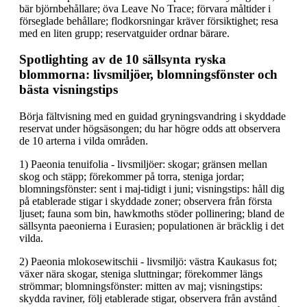
bär björnbehållare; öva Leave No Trace; förvara måltider i
förseglade behållare; flodkorsningar kräver försiktighet; resa
med en liten grupp; reservatguider ordnar bärare.
Spotlighting av de 10 sällsynta ryska
blommorna: livsmiljöer, blomningsfönster och
bästa visningstips
Börja fältvisning med en guidad gryningsvandring i skyddade
reservat under högsäsongen; du har högre odds att observera
de 10 arterna i vilda områden.
1) Paeonia tenuifolia - livsmiljöer: skogar; gränsen mellan
skog och stäpp; förekommer på torra, steniga jordar;
blomningsfönster: sent i maj-tidigt i juni; visningstips: håll dig
på etablerade stigar i skyddade zoner; observera från första
ljuset; fauna som bin, hawkmoths stöder pollinering; bland de
sällsynta paeonierna i Eurasien; populationen är bräcklig i det
vilda.
2) Paeonia mlokosewitschii - livsmiljö: västra Kaukasus fot;
växer nära skogar, steniga sluttningar; förekommer längs
strömmar; blomningsfönster: mitten av maj; visningstips:
skydda raviner, följ etablerade stigar, observera från avstånd