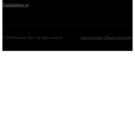
Tutkakdoma.ru
©
2026
Moscow Pass
. All rights reserved.
Integritetspolicy
Villkor
Cookiepolicy