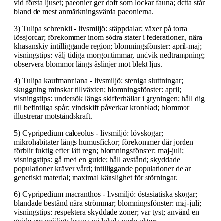
vid första ljuset; paeonier ger doft som lockar fauna; detta står
bland de mest anmärkningsvärda paeonierna.
3) Tulipa schrenkii - livsmiljö: stäppdalar; växer på torra
lössjordar; förekommer inom södra stater i federationen, nära
khasanskiy intilliggande region; blomningsfönster: april-maj;
visningstips: välj tidiga morgontimmar, undvik nedtrampning;
observera blommor längs åslinjer mot blekt ljus.
4) Tulipa kaufmanniana - livsmiljö: steniga sluttningar;
skuggning minskar tillväxten; blomningsfönster: april;
visningstips: undersök längs skifferhällar i gryningen; håll dig
till befintliga spår; vindskift påverkar kronblad; blommor
illustrerar motståndskraft.
5) Cypripedium calceolus - livsmiljö: lövskogar;
mikrohabitater längs humusfickor; förekommer där jorden
förblir fuktig efter lätt regn; blomningsfönster: maj-juli;
visningstips: gå med en guide; håll avstånd; skyddade
populationer kräver vård; intilliggande populationer delar
genetiskt material; maximal känslighet för störningar.
6) Cypripedium macranthos - livsmiljö: östasiatiska skogar;
blandade bestånd nära strömmar; blomningsfönster: maj-juli;
visningstips: respektera skyddade zoner; var tyst; använd en
guide om möjligt; lyssna på lokala parkvakter;