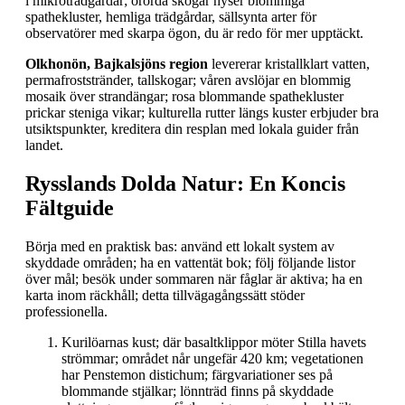
i mikroträdgårdar; orörda skogar hyser blommiga
spathekluster, hemliga trädgårdar, sällsynta arter för
observatörer med skarpa ögon, du är redo för mer upptäckt.
Olkhonön, Bajkalsjöns region
levererar kristallklart vatten,
permafroststränder, tallskogar; våren avslöjar en blommig
mosaik över strandängar; rosa blommande spathekluster
prickar steniga vikar; kulturella rutter längs kuster erbjuder bra
utsiktspunkter, kreditera din resplan med lokala guider från
landet.
Rysslands Dolda Natur: En Koncis
Fältguide
Börja med en praktisk bas: använd ett lokalt system av
skyddade områden; ha en vattentät bok; följ följande listor
över mål; besök under sommaren när fåglar är aktiva; ha en
karta inom räckhåll; detta tillvägagångssätt stöder
professionella.
Kurilöarnas kust; där basaltklippor möter Stilla havets
strömmar; området når ungefär 420 km; vegetationen
har Penstemon distichum; färgvariationer ses på
blommande stjälkar; lönnträd finns på skyddade