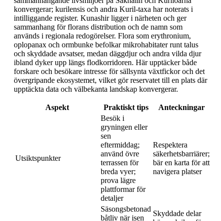
sammanhängande livsmiljöer på Sakhalin och Kurilöarna
konvergerar; kurilensis och andra Kuril-taxa har noterats i
intilliggande register. Kunashir ligger i närheten och ger
sammanhang för florans distribution och de namn som
används i regionala redogörelser. Flora som erythronium,
oplopanax och ormbunke befolkar mikrohabitater runt talus
och skyddade avsatser, medan däggdjur och andra vilda djur
ibland dyker upp längs flodkorridoren. Här upptäcker både
forskare och besökare intresse för sällsynta växtfickor och det
övergripande ekosystemet, vilket gör reservatet till en plats där
upptäckta data och välbekanta landskap konvergerar.
Aspekt
Praktiskt tips
Anteckningar
Besök i
gryningen eller
sen
eftermiddag;
Respektera
använd övre
säkerhetsbarriärer;
Utsiktspunkter
terrassen för
bär en karta för att
breda vyer;
navigera platser
prova lägre
plattformar för
detaljer
Säsongsbetonad
Skyddade delar
båtliv när isen