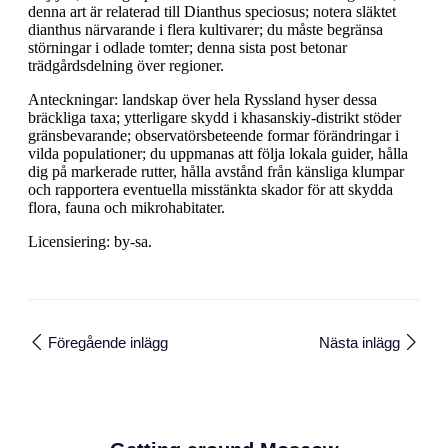
denna art är relaterad till Dianthus speciosus; notera släktet
dianthus närvarande i flera kultivarer; du måste begränsa
störningar i odlade tomter; denna sista post betonar
trädgårdsdelning över regioner.
Anteckningar: landskap över hela Ryssland hyser dessa
bräckliga taxa; ytterligare skydd i khasanskiy-distrikt stöder
gränsbevarande; observatörsbeteende formar förändringar i
vilda populationer; du uppmanas att följa lokala guider, hålla
dig på markerade rutter, hålla avstånd från känsliga klumpar
och rapportera eventuella misstänkta skador för att skydda
flora, fauna och mikrohabitater.
Licensiering: by-sa.
Föregående inlägg
Nästa inlägg