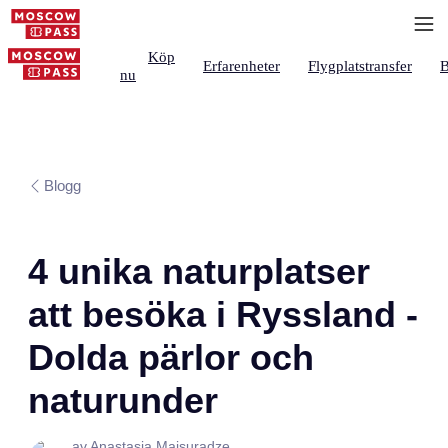
Köp
Erfarenheter
Flygplatstransfer
B
nu
Blogg
4 unika naturplatser
att besöka i Ryssland -
Dolda pärlor och
naturunder
av Anastasia Maisuradze