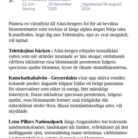
12 min
28 december
Uppdaterad 06 augusti
•
•
läsning
2025
2026
Planera en vårutflykt till Altai-bergens fot för att bevittna
blomstermattor som vecklas ut längs alpina ängar; börja nära
Katunfloden, bege dig mot Teletsksjön, njut av sval skogsluft,
väl tajmat.
Teletsksjöns bäcken
i Altai-bergen erbjuder kristallklart
vatten som når stränder inramade av täta skogar; omfattande
vår
flora inkluderar rosa blommande penstemon fulgens
speciosus spathe blommor, hyser de rikaste strandlinjearterna.
Kamchatkahalvön - Geyserdalen
visar upp aktiva ventiler,
kokande pooler; ångande klippor bildar ett heligt panorama
för observatörer som söker rå energi, litet mänskligt
fotavtryck; floran inkluderar speciosus penstemon, fulgens
spathe, rosa blommande former; små trädgårdar där
mikroklimat stöder flora, likaså motståndskraftiga arter, väl
skyddade.
Lena Pillars Nationalpark
längs Angaradalen har kolossala
sandstenskolonner; landskapet når himlen, reflektioner på den
intilliggande sjön, snösmältning matar strömmar, vårblommor