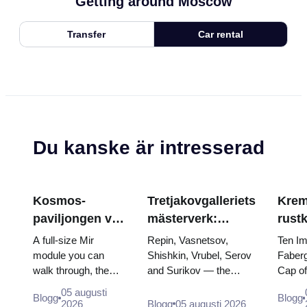
Getting around Moscow
Transfer
Car rental
Du kanske är intresserad
Kosmos-
Tretjakovgalleriets
Krem
paviljongen vid
mästerverk:
rust
VDNKh: Inuti
målningarna som
Fabe
A full-size Mir
Repin, Vasnetsov,
Ten Im
Rysslands
är värda att
tron
module you can
Shishkin, Vrubel, Serov
Faberg
walk through, the
and Surikov — the
Cap o
största
planera kring
krön
Energia–Buran
works that stop people,
the do
rymdutställning
05 augusti
Blogg
Blogg
model, scorched
where they hang, and
of two
2026
Blogg
05 augusti 2026