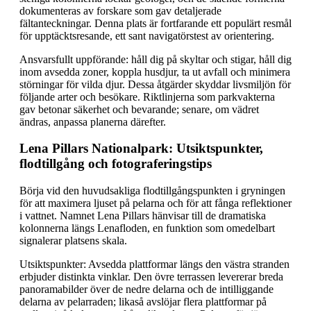
dokumenteras av forskare som gav detaljerade
fältanteckningar. Denna plats är fortfarande ett populärt resmål
för upptäcktsresande, ett sant navigatörstest av orientering.
Ansvarsfullt uppförande: håll dig på skyltar och stigar, håll dig
inom avsedda zoner, koppla husdjur, ta ut avfall och minimera
störningar för vilda djur. Dessa åtgärder skyddar livsmiljön för
följande arter och besökare. Riktlinjerna som parkvakterna
gav betonar säkerhet och bevarande; senare, om vädret
ändras, anpassa planerna därefter.
Lena Pillars Nationalpark: Utsiktspunkter,
flodtillgång och fotograferingstips
Börja vid den huvudsakliga flodtillgångspunkten i gryningen
för att maximera ljuset på pelarna och för att fånga reflektioner
i vattnet. Namnet Lena Pillars hänvisar till de dramatiska
kolonnerna längs Lenafloden, en funktion som omedelbart
signalerar platsens skala.
Utsiktspunkter: Avsedda plattformar längs den västra stranden
erbjuder distinkta vinklar. Den övre terrassen levererar breda
panoramabilder över de nedre delarna och de intilliggande
delarna av pelarraden; likaså avslöjar flera plattformar på