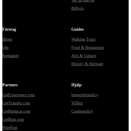
Var du kan bo
Bilhyra
Företag
Guides
Blogg
Walking Tours
Om
Food & Restaurants
Kontakter
Arts & Culture
History & Heritage
Partners
Hjälp
GetExperience.com
Integritetspolicy
GetTransfer.com
Villkor
GetRentacar.com
Cookiepolicy
GetBoat.com
PiterPass