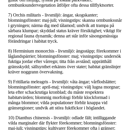
ormbunksundervegetation åtföljer ofta dessa tillflyktsorter.
7) Orchis militaris - livsmiljö: ängar, skogskanter;
blomningsfönster: maj-juli; visningstips: skanna ormbunkssnår
i gryningen; närma dig med tålamod; undvik att trampa på
sårbara klumpar; skyddad status kräver försiktighet; viktigt för
regional fauna dynamik; denna art står inför säsongsmässiga
förändringar i habitat tryck.
8) Herminium monorchis - livsmiljö: ängsstäpp; förekommer i
låglandspärrier; blomningsfönster: maj; visningstips: undersök
fuktiga jordar efter vårregn; titta från avstånd; upprätthåll
gränsskydd; sällsynthet erkänns över stater; habitat gränslinjer
kräver noggrann övervakning.
9) Fritillaria meleagris - livsmiljö: våta ängar; vårflodslätter;
blomningsfönster: april-maj; visningstips: välj lugna morgnar;
leta efter schackrutiga kronblad; du måste respektera
habitatvärden; blommig morfologi förblir klockformad i
många blommor; vilda populationer förblir knappa vid
gränsregioner; undvik att störa fuktfickor i höglandet.
10) Dianthus chinensis - livsmiljö: odlade fält; intilliggande
vilda marginaler där flykter förekommer; blomningsfönster:
maj-juli; visningstips: kultivarer förekommer ofta i gränser;