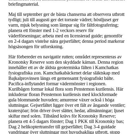
briefingmaterial.
Maj till september ger de bästa chanserna att observera utbrott
tydligt; juli till augusti ger det torraste vädret; höstljuset ger
varm, mjuk belysning som lämpar sig för fältfotografering;
planera ett fönster med 1-2 veckors reserv för
väderförseningar; arbeta med en licensierad guide; genomför
en 2-4 dagars vistelse nära gejserfältet; denna period markerar
högsäsongen för utforskning.
Här förbereder en navigatör rutten; området representeras av
Kronotsky Reserve som den skyddade kärnan. Denna region
innehåller ett av de äldsta geotermiska fälten i Kamchatkas
fysiografiska zon. Kamchatkabäckenet delar släktskap med
Bajkalprovinsen längs ett gemensamt fysiografiskt bälte.
Pacifica-inflytandet formar vädermönster i regionen.
Kurilbågen formar lokal flora som Penstemon kurilensis. Här
inkluderar floran Penstemon kurilensis med klockformade
gula blommande huvuden; amurense växer också i höga
sluttningar. Gejserfältet ligger över ett fält av ångande ventiler;
kratersjöar; frön driver över slätter, hedar, allmänningar; ljuset
skiftar med solen. Tillstånd krävs för Kronotsky Reserve;
planera ett 4-5 dagars fönster; Dag 1 PKK till Kronotsky bas;
Dag 2 helikoptertransfer till gejserfältet; Dag 3-4 guidade
vandringar över sluttningar mot huvudsakliga utbrott, stopp