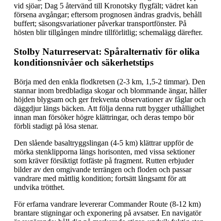
vid sjöar; Dag 5 återvänd till Kronotsky flygfält; vädret kan
försena avgångar; eftersom prognosen ändras gradvis, behåll
buffert; säsongsvariationer påverkar transportfönster. På
hösten blir tillgången mindre tillförlitlig; schemalägg därefter.
Stolby Naturreservat: Spåralternativ för olika
konditionsnivåer och säkerhetstips
Börja med den enkla flodkretsen (2-3 km, 1,5-2 timmar). Den
stannar inom bredbladiga skogar och blommande ängar, håller
höjden blygsam och ger frekventa observationer av fåglar och
däggdjur längs bäcken. Att följa denna rutt bygger uthållighet
innan man försöker högre klättringar, och deras tempo bör
förbli stadigt på lösa stenar.
Den slående basaltryggslingan (4-5 km) klättrar uppför de
mörka stenklipporna längs horisonten, med vissa sektioner
som kräver försiktigt fotfäste på fragment. Rutten erbjuder
bilder av den omgivande terrängen och floden och passar
vandrare med måttlig kondition; fortsätt långsamt för att
undvika trötthet.
För erfarna vandrare levererar Commander Route (8-12 km)
brantare stigningar och exponering på avsatser. En navigatör