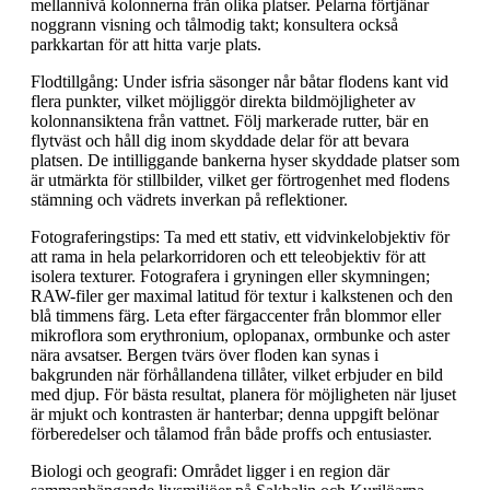
mellannivå kolonnerna från olika platser. Pelarna förtjänar
noggrann visning och tålmodig takt; konsultera också
parkkartan för att hitta varje plats.
Flodtillgång: Under isfria säsonger når båtar flodens kant vid
flera punkter, vilket möjliggör direkta bildmöjligheter av
kolonnansiktena från vattnet. Följ markerade rutter, bär en
flytväst och håll dig inom skyddade delar för att bevara
platsen. De intilliggande bankerna hyser skyddade platser som
är utmärkta för stillbilder, vilket ger förtrogenhet med flodens
stämning och vädrets inverkan på reflektioner.
Fotograferingstips: Ta med ett stativ, ett vidvinkelobjektiv för
att rama in hela pelarkorridoren och ett teleobjektiv för att
isolera texturer. Fotografera i gryningen eller skymningen;
RAW-filer ger maximal latitud för textur i kalkstenen och den
blå timmens färg. Leta efter färgaccenter från blommor eller
mikroflora som erythronium, oplopanax, ormbunke och aster
nära avsatser. Bergen tvärs över floden kan synas i
bakgrunden när förhållandena tillåter, vilket erbjuder en bild
med djup. För bästa resultat, planera för möjligheten när ljuset
är mjukt och kontrasten är hanterbar; denna uppgift belönar
förberedelser och tålamod från både proffs och entusiaster.
Biologi och geografi: Området ligger i en region där