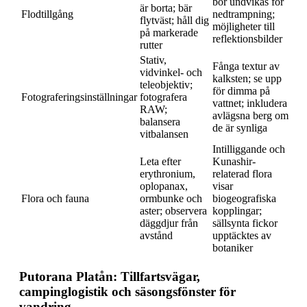
bör undvikas för
är borta; bär
Flodtillgång
nedtrampning;
flytväst; håll dig
möjligheter till
på markerade
reflektionsbilder
rutter
Stativ,
Fånga textur av
vidvinkel- och
kalksten; se upp
teleobjektiv;
för dimma på
Fotograferingsinställningar
fotografera
vattnet; inkludera
RAW;
avlägsna berg om
balansera
de är synliga
vitbalansen
Intilliggande och
Leta efter
Kunashir-
erythronium,
relaterad flora
oplopanax,
visar
Flora och fauna
ormbunke och
biogeografiska
aster; observera
kopplingar;
däggdjur från
sällsynta fickor
avstånd
upptäcktes av
botaniker
Putorana Platån: Tillfartsvägar,
campinglogistik och säsongsfönster för
vandring