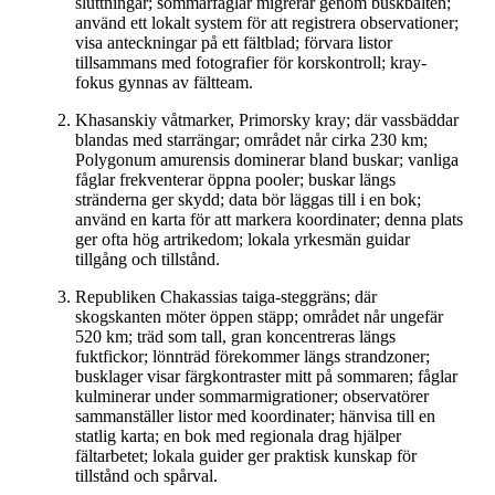
sluttningar; sommarfåglar migrerar genom buskbälten;
använd ett lokalt system för att registrera observationer;
visa anteckningar på ett fältblad; förvara listor
tillsammans med fotografier för korskontroll; kray-
fokus gynnas av fältteam.
Khasanskiy våtmarker, Primorsky kray; där vassbäddar
blandas med starrängar; området når cirka 230 km;
Polygonum amurensis dominerar bland buskar; vanliga
fåglar frekventerar öppna pooler; buskar längs
stränderna ger skydd; data bör läggas till i en bok;
använd en karta för att markera koordinater; denna plats
ger ofta hög artrikedom; lokala yrkesmän guidar
tillgång och tillstånd.
Republiken Chakassias taiga-steggräns; där
skogskanten möter öppen stäpp; området når ungefär
520 km; träd som tall, gran koncentreras längs
fuktfickor; lönnträd förekommer längs strandzoner;
busklager visar färgkontraster mitt på sommaren; fåglar
kulminerar under sommarmigrationer; observatörer
sammanställer listor med koordinater; hänvisa till en
statlig karta; en bok med regionala drag hjälper
fältarbetet; lokala guider ger praktisk kunskap för
tillstånd och spårval.