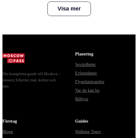
Itinerary
Travel Smar
Visa mer
in 2023
Planering
Sevärdheter
Erfarenheter
Din kompletta guide till Moskva –
museer, biljetter, mat, kultur och
Flygplatstransfer
mer.
Var du kan bo
Bilhyra
Företag
Guides
Blogg
Walking Tours