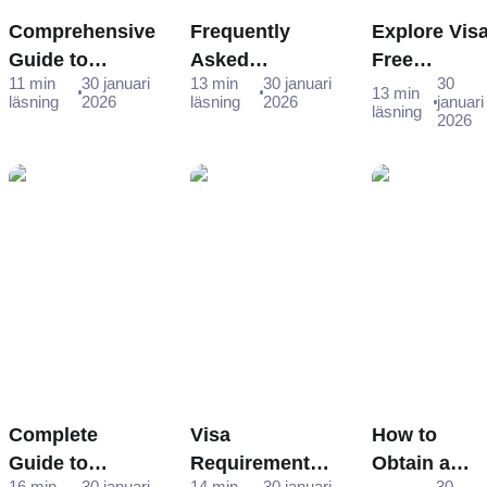
Comprehensive
Frequently
Explore Visa
Guide to
Asked
Free
11 min
30 januari
13 min
30 januari
30
Russian e-Visa
Questions -
Destination
13 min
läsning
2026
läsning
2026
januari
läsning
Application for
Your Ultimate
for Thai
2026
Romanian
Guide to
Passport
Citizens
Answers
Holders in
2025
Complete
Visa
How to
Guide to
Requirements
Obtain a
16 min
30 januari
14 min
30 januari
30