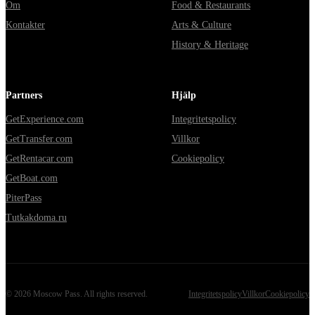
Om
Food & Restaurants
Kontakter
Arts & Culture
History & Heritage
Partners
Hjälp
GetExperience.com
Integritetspolicy
GetTransfer.com
Villkor
GetRentacar.com
Cookiepolicy
GetBoat.com
PiterPass
Tutkakdoma.ru
©
2026
Moscow Pass
. All rights reserved.
Integritetspolicy
Villkor
Cookiepolicy