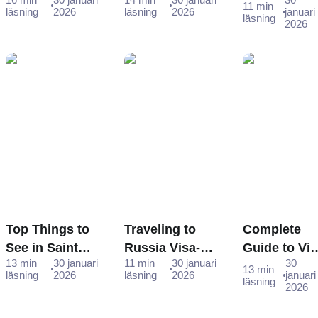
Obtaining a
for Turkish
Russia e-Vi
11 min
läsning
2026
läsning
2026
januari
läsning
Visa to Russia
Citizens
for Malaysi
2026
from India
Traveling to
Citizens -
Russia - A
Step-by-Ste
Comprehensive
Guide
Guide
Top Things to
Traveling to
Complete
See in Saint
Russia Visa-
Guide to Vi
13 min
30 januari
11 min
30 januari
30
Petersburg,
Free - Who Can
Requiremen
13 min
läsning
2026
läsning
2026
januari
läsning
Russia - Your
Enter Without a
for Mongoli
2026
Free Printable
Visa?
Citizens -