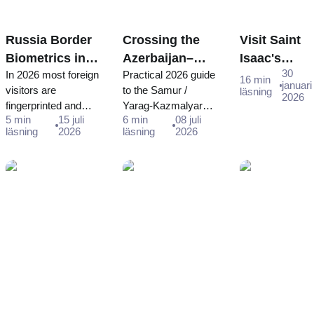
Russia Border
Crossing the
Visit Saint
Biometrics in
Azerbaijan–
Isaac's
30
In 2026 most foreign
Practical 2026 guide
2026:
Russia Land
Cathedral in
16 min
januari
visitors are
to the Samur /
läsning
Fingerprints
Border in 2026:
St Petersbu
2026
fingerprinted and
Yarag-Kazmalyar
and Facial
Samur / Yarag-
- Ticket
5 min
15 juli
6 min
08 juli
photographed at
crossing: why it's
Scans for
Kazmalyar
Purchase
läsning
2026
läsning
2026
Russia's border.
effectively one-way
Foreign
Guide
Guide and
Who is affected,
for foreigners, why
Travellers
Schedule
what happens, the
you need a consular
exemptions, and
visa (not an e-visa),
how visa-free
and how to reach
travellers can pre-
Moscow.
register.