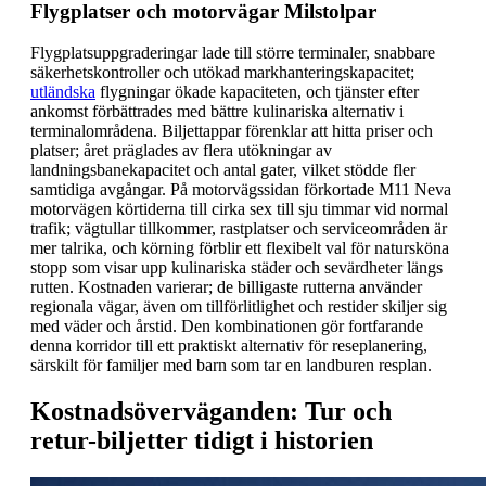
Flygplatser och motorvägar Milstolpar
Flygplatsuppgraderingar lade till större terminaler, snabbare
säkerhetskontroller och utökad markhanteringskapacitet;
utländska
flygningar ökade kapaciteten, och tjänster efter
ankomst förbättrades med bättre kulinariska alternativ i
terminalområdena. Biljettappar förenklar att hitta priser och
platser; året präglades av flera utökningar av
landningsbanekapacitet och antal gater, vilket stödde fler
samtidiga avgångar. På motorvägssidan förkortade M11 Neva
motorvägen körtiderna till cirka sex till sju timmar vid normal
trafik; vägtullar tillkommer, rastplatser och serviceområden är
mer talrika, och körning förblir ett flexibelt val för natursköna
stopp som visar upp kulinariska städer och sevärdheter längs
rutten. Kostnaden varierar; de billigaste rutterna använder
regionala vägar, även om tillförlitlighet och restider skiljer sig
med väder och årstid. Den kombinationen gör fortfarande
denna korridor till ett praktiskt alternativ för reseplanering,
särskilt för familjer med barn som tar en landburen resplan.
Kostnadsöverväganden: Tur och
retur-biljetter tidigt i historien