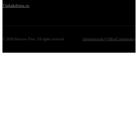
Tutkakdoma.ru
©
2026
Moscow Pass
. All rights reserved.
Integritetspolicy
Villkor
Cookiepolicy