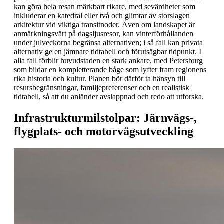
kan göra hela resan märkbart rikare, med sevärdheter som
inkluderar en katedral eller två och glimtar av storslagen
arkitektur vid viktiga transitnoder. Även om landskapet är
anmärkningsvärt på dagsljusresor, kan vinterförhållanden
under julveckorna begränsa alternativen; i så fall kan privata
alternativ ge en jämnare tidtabell och förutsägbar tidpunkt. I
alla fall förblir huvudstaden en stark ankare, med Petersburg
som bildar en kompletterande båge som lyfter fram regionens
rika historia och kultur. Planen bör därför ta hänsyn till
resursbegränsningar, familjepreferenser och en realistisk
tidtabell, så att du anländer avslappnad och redo att utforska.
Infrastrukturmilstolpar: Järnvägs-,
flygplats- och motorvägsutveckling