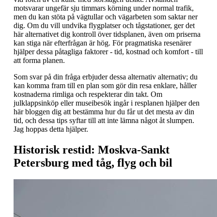
motsvarar ungefär sju timmars körning under normal trafik,
men du kan stöta på vägtullar och vägarbeten som saktar ner
dig. Om du vill undvika flygplatser och tågstationer, ger det
här alternativet dig kontroll över tidsplanen, även om priserna
kan stiga när efterfrågan är hög. För pragmatiska resenärer
hjälper dessa påtagliga faktorer - tid, kostnad och komfort - till
att forma planen.
Som svar på din fråga erbjuder dessa alternativ alternativ; du
kan komma fram till en plan som gör din resa enklare, håller
kostnaderna rimliga och respekterar din takt. Om
julklappsinköp eller museibesök ingår i resplanen hjälper den
här bloggen dig att bestämma hur du får ut det mesta av din
tid, och dessa tips syftar till att inte lämna något åt slumpen.
Jag hoppas detta hjälper.
Historisk restid: Moskva-Sankt
Petersburg med tåg, flyg och bil