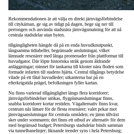
Rekommendationen är att välja en direkt järnvägsförbindelse
till citykärnan, ge sig av tidigt på dagen, bege sig ner till
perrongen och använda stadsnära järnvägsmatning för att nå
centrala stadsdelar utan byten.
tillgängligheten hängde då på en enda huvudknutpunkt,
långsamma tidtabeller, begränsade anslutningar, vilket
lämnade resenärer med långa promenader från plattformar till
huvudgator. Där löpte historiska stråk genom åldrande
anläggningar; minnet för tankarna till kloster nära floden som
formade infarten till stadens hjärta. Central tillgångs betydelse
vilade på ett fåtal huvudleder; utkanterna bar på en
efterkrigstida prägel, befolkningen fyller kartan.
Nu finns varierad tillgänglighet längs flera korridorer;
järnvägsförbindelser utökas, flygplatsanslutningar finns,
snabba korridorer kortar restiden. Vägalternativ finns kvar,
centrum nås lättare för de flesta resenärer; valet pekar mot
järnvägsanslutningar för centrala områden; en jämn tillväxt
sker under sommaren; det finns ett utbud av alternativ för dem
med begränsad budget; Petersburgs stadsdelar binds samman
via tunnelbanelinjer; liknande trender syns i hela Petersburg;