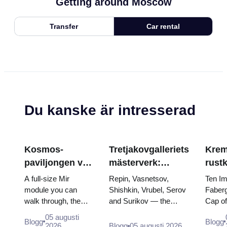
Getting around Moscow
Transfer
Car rental
Du kanske är intresserad
Kosmos-
Tretjakovgalleriets
Krem
paviljongen vid
mästerverk:
rust
VDNKh: Inuti
målningarna som
Fabe
A full-size Mir
Repin, Vasnetsov,
Ten Im
Rysslands
är värda att
tron
module you can
Shishkin, Vrubel, Serov
Faberg
walk through, the
and Surikov — the
Cap o
största
planera kring
krön
Energia–Buran
works that stop people,
the do
rymdutställning
05 augusti
Blogg
Blogg
model, scorched
where they hang, and
of two
2026
Blogg
05 augusti 2026