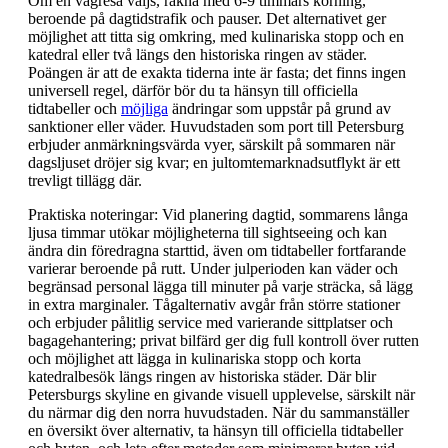
Om en vägresa väljs, räkna med 6-9 timmars körning,
beroende på dagtidstrafik och pauser. Det alternativet ger
möjlighet att titta sig omkring, med kulinariska stopp och en
katedral eller två längs den historiska ringen av städer.
Poängen är att de exakta tiderna inte är fasta; det finns ingen
universell regel, därför bör du ta hänsyn till officiella
tidtabeller och
möjliga
ändringar som uppstår på grund av
sanktioner eller väder. Huvudstaden som port till Petersburg
erbjuder anmärkningsvärda vyer, särskilt på sommaren när
dagsljuset dröjer sig kvar; en jultomtemarknadsutflykt är ett
trevligt tillägg där.
Praktiska noteringar: Vid planering dagtid, sommarens långa
ljusa timmar utökar möjligheterna till sightseeing och kan
ändra din föredragna starttid, även om tidtabeller fortfarande
varierar beroende på rutt. Under julperioden kan väder och
begränsad personal lägga till minuter på varje sträcka, så lägg
in extra marginaler. Tågalternativ avgår från större stationer
och erbjuder pålitlig service med varierande sittplatser och
bagagehantering; privat bilfärd ger dig full kontroll över rutten
och möjlighet att lägga in kulinariska stopp och korta
katedralbesök längs ringen av historiska städer. Där blir
Petersburgs skyline en givande visuell upplevelse, särskilt när
du närmar dig den norra huvudstaden. När du sammanställer
en översikt över alternativ, ta hänsyn till officiella tidtabeller