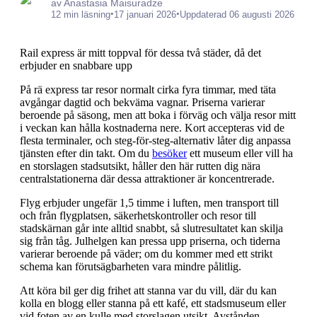
av Anastasia Maisuradze
•
•
12 min läsning
17 januari 2026
Uppdaterad 06 augusti 2026
Rail express är mitt toppval för dessa två städer, då det
erbjuder en snabbare upp
På rä express tar resor normalt cirka fyra timmar, med täta
avgångar dagtid och bekväma vagnar. Priserna varierar
beroende på säsong, men att boka i förväg och välja resor mitt
i veckan kan hålla kostnaderna nere. Kort accepteras vid de
flesta terminaler, och steg-för-steg-alternativ låter dig anpassa
tjänsten efter din takt. Om du
besöker
ett museum eller vill ha
en storslagen stadsutsikt, håller den här rutten dig nära
centralstationerna där dessa attraktioner är koncentrerade.
Flyg erbjuder ungefär 1,5 timme i luften, men transport till
och från flygplatsen, säkerhetskontroller och resor till
stadskärnan går inte alltid snabbt, så slutresultatet kan skilja
sig från tåg. Julhelgen kan pressa upp priserna, och tiderna
varierar beroende på väder; om du kommer med ett strikt
schema kan förutsägbarheten vara mindre pålitlig.
Att köra bil ger dig frihet att stanna var du vill, där du kan
kolla en blogg eller stanna på ett kafé, ett stadsmuseum eller
vid foten av en kulle med storslagen utsikt. Avstånden