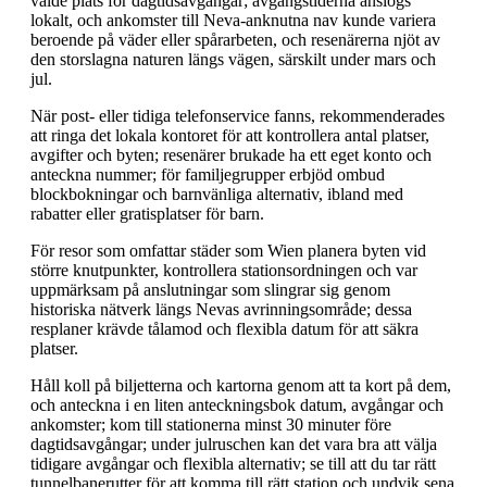
valde plats för dagtidsavgångar; avgångstiderna anslogs
lokalt, och ankomster till Neva-anknutna nav kunde variera
beroende på väder eller spårarbeten, och resenärerna njöt av
den storslagna naturen längs vägen, särskilt under mars och
jul.
När post- eller tidiga telefonservice fanns, rekommenderades
att ringa det lokala kontoret för att kontrollera antal platser,
avgifter och byten; resenärer brukade ha ett eget konto och
anteckna nummer; för familjegrupper erbjöd ombud
blockbokningar och barnvänliga alternativ, ibland med
rabatter eller gratisplatser för barn.
För resor som omfattar städer som Wien planera byten vid
större knutpunkter, kontrollera stationsordningen och var
uppmärksam på anslutningar som slingrar sig genom
historiska nätverk längs Nevas avrinningsområde; dessa
resplaner krävde tålamod och flexibla datum för att säkra
platser.
Håll koll på biljetterna och kartorna genom att ta kort på dem,
och anteckna i en liten anteckningsbok datum, avgångar och
ankomster; kom till stationerna minst 30 minuter före
dagtidsavgångar; under julruschen kan det vara bra att välja
tidigare avgångar och flexibla alternativ; se till att du tar rätt
tunnelbanerutter för att komma till rätt station och undvik sena