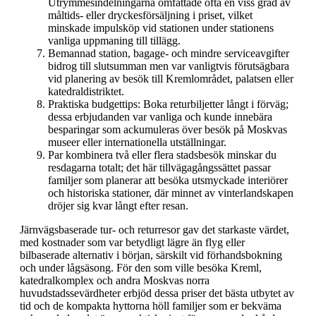
Utrymmesindelningarna omfattade ofta en viss grad av
måltids- eller dryckesförsäljning i priset, vilket
minskade impulsköp vid stationen under stationens
vanliga uppmaning till tillägg.
Bemannad station, bagage- och mindre serviceavgifter
bidrog till slutsumman men var vanligtvis förutsägbara
vid planering av besök till Kremlområdet, palatsen eller
katedraldistriktet.
Praktiska budgettips: Boka returbiljetter långt i förväg;
dessa erbjudanden var vanliga och kunde innebära
besparingar som ackumuleras över besök på Moskvas
museer eller internationella utställningar.
Par kombinera två eller flera stadsbesök minskar du
resdagarna totalt; det här tillvägagångssättet passar
familjer som planerar att besöka utsmyckade interiörer
och historiska stationer, där minnet av vinterlandskapen
dröjer sig kvar långt efter resan.
Järnvägsbaserade tur- och returresor gav det starkaste värdet,
med kostnader som var betydligt lägre än flyg eller
bilbaserade alternativ i början, särskilt vid förhandsbokning
och under lågsäsong. För den som ville besöka Kreml,
katedralkomplex och andra Moskvas norra
huvudstadssevärdheter erbjöd dessa priser det bästa utbytet av
tid och de kompakta hyttorna höll familjer som er bekväma