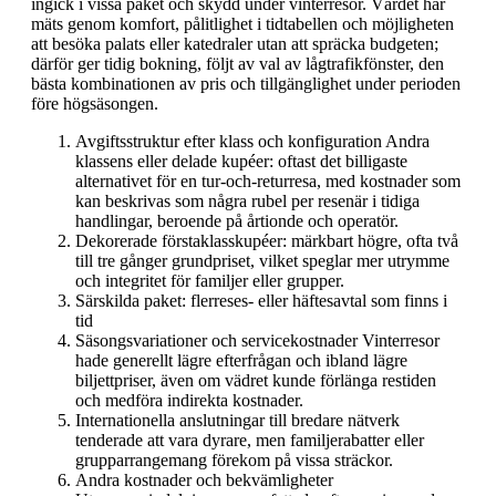
ingick i vissa paket och skydd under vinterresor. Värdet här
mäts genom komfort, pålitlighet i tidtabellen och möjligheten
att besöka palats eller katedraler utan att spräcka budgeten;
därför ger tidig bokning, följt av val av lågtrafikfönster, den
bästa kombinationen av pris och tillgänglighet under perioden
före högsäsongen.
Avgiftsstruktur efter klass och konfiguration Andra
klassens eller delade kupéer: oftast det billigaste
alternativet för en tur-och-returresa, med kostnader som
kan beskrivas som några rubel per resenär i tidiga
handlingar, beroende på årtionde och operatör.
Dekorerade förstaklasskupéer: märkbart högre, ofta två
till tre gånger grundpriset, vilket speglar mer utrymme
och integritet för familjer eller grupper.
Särskilda paket: flerreses- eller häftesavtal som finns i
tid
Säsongsvariationer och servicekostnader Vinterresor
hade generellt lägre efterfrågan och ibland lägre
biljettpriser, även om vädret kunde förlänga restiden
och medföra indirekta kostnader.
Internationella anslutningar till bredare nätverk
tenderade att vara dyrare, men familjerabatter eller
grupparrangemang förekom på vissa sträckor.
Andra kostnader och bekvämligheter