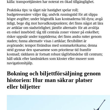
källa: transporttjänsten har noterat en ökad tillgänglighet.
Praktiska tips: ta tåget när hastighet spelar roll;
budgetresenärer väljer tåg; undvik rusningstid för att slippa
högre avgifter; under högtrafik kan kostnaderna bli dyra; avgå
tidigt, bege dig mot huvudknutpunkten; det finns något att lära
av artiklar om stadsrörlighet; jämför alternativ för att avslöja
en enkel innebörd: tåg till centrala zoner vinner på enkelhet;
risker uppstår under topptiderna; det finns andra rutter genom
staden; funna alternativ visas i artiklar; flexibilitet är
avgörande; tempot förändras med sommarkrökarna; denna
strid gynnar den sparsamme som prioriterar tid framför
kostnad; räddaren är fortsatt robust tågförbindelse till centrum;
håll utkik efter landmärken som kloster eller museer som
navigationshjälp.
Bokning och biljettförsäljning genom
historien: Hur man säkrar platser
eller biljetter