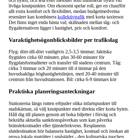
och byten, och leta efter metoder som minimerar byten vid
livliga knutpunkter. Om ekonomi spelar roll, ger en chaufför
allt extra komfort och flexibilitet, medan budgetmedvetna
resenärer kan kombinera
kollektivtrafik
med korta taxiresor.
Det finns inget enda bästa val; skillnaden mellan tåg- och
flygalternativen ligger i hastighet, pris och komfort.
Varaktighetsögonblicksbilder per trafikslag
Flyg: dörr-till-dörr vanligtvis 2,5-3,5 timmar; faktiska
flygtiden cirka 60 minuter, plus 30-60 minuter för
flygplatsformaliteter och transfer till stadens centrum. Tåg:
cirka 3 timmar och 20 minuter till 4 timmar på den
huvudsakliga höghastighetslinjen, med 20-40 minuter till
centrum från huvudstationen. Bil: cirka 6-9 timmars kör
Praktiska planeringsanteckningar
Stationerna längs rutten erbjuder olika infartspunkter till
stadskärnan, så välj knutpunkter med direkta eller korta byten.
Håll dig till planen genom att boka biljetter i förväg och
bekräfta aktuella sanktionspåverkan som kan påverka
bränslekostnader eller tjänstefrekvens. Resplanens
slutdestination bör balansera hastighet, kostnad och önskan att
prova lokala maträtter i småstäder - den kulinariska touchen