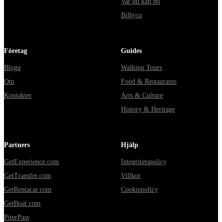
Var du kan bo
Bilhyra
Företag
Guides
Blogg
Walking Tours
Om
Food & Restaurants
Kontakter
Arts & Culture
History & Heritage
Partners
Hjälp
GetExperience.com
Integritetspolicy
GetTransfer.com
Villkor
GetRentacar.com
Cookiepolicy
GetBoat.com
PiterPass