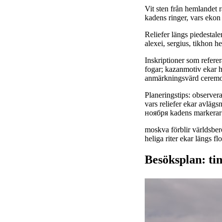
Vit sten från hemlandet r
kadens ringer, vars ekon
Reliefer längs piedestale
alexei, sergius, tikhon he
Inskriptioner som referer
fogar; kazanmotiv ekar h
anmärkningsvärd ceremo
Planeringstips: observera
vars reliefer ekar avläg
ноября kadens markerar
moskva förblir världsber
heliga riter ekar längs fl
Besöksplan: tim