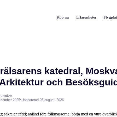
Köp nu
Erfarenheter
Flygplat
rälsarens katedral, Moskva
, Arkitektur och Besöksgui
suradze
•
ecember 2025
Uppdaterad 06 augusti 2026
gt
; säkra entrétid; anländ före folkmassorna; börja med en yttre överbli