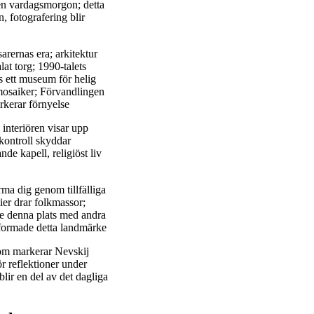
 en vardagsmorgon; detta
, fotografering blir
tsarernas era; arkitektur
at torg; 1990-talets
ns ett museum för helig
 mosaiker; Förvandlingen
rkerar förnyelse
interiören visar upp
kontroll skyddar
e kapell, religiöst liv
rma dig genom tillfälliga
er drar folkmassor;
e denna plats med andra
m formade detta landmärke
 som markerar Nevskij
ör reflektioner under
lir en del av det dagliga