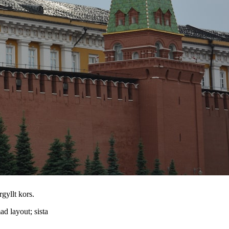
gyllt kors.
ad layout; sista