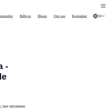
stransfer
Bilhyra
Blogg
Om oss
Kontakter
SV
 -
de
ck; inre utrymmen