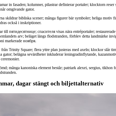
amar in fasaden; kolumner, pilastrar definierar portaler; klocktorn reser
 når omgivande gator.
rna skildrar bibliska scener; många figurer bär symboler; heliga motiv fi
dras också i inskriptioner.
ar till пятидесятнице; спасителя visas nära entréportaler; restaurerade
emlandets arv; beläget längs flodstranden, förblev detta landmärke invi
ni markerade ноября.
 från Trinity Square; flera yttre plan justeras med axeln; klockor slår t
sna gator; belägna sevärdheter inkluderar leningradinflytande, kazanmot
 ceremonier.
ömd; många kanoniska element består; patriark alexei, sergius, tikhon f
odstranden.
mar, dagar stängt och biljettalternativ