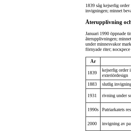
1839 såg kejserlig order
invigningen; minnet bevar
Återupplivning och
Januari 1990 öppnade tini
återupplivningen; minnet 
under minnesvakor marke
förnyade riter; воскресе 
År
kejserlig order 
1839
exteriördesign
1883
slutlig invignin
1931
rivning under s
1990s
Patriarkatets re
2000
invigning av pat