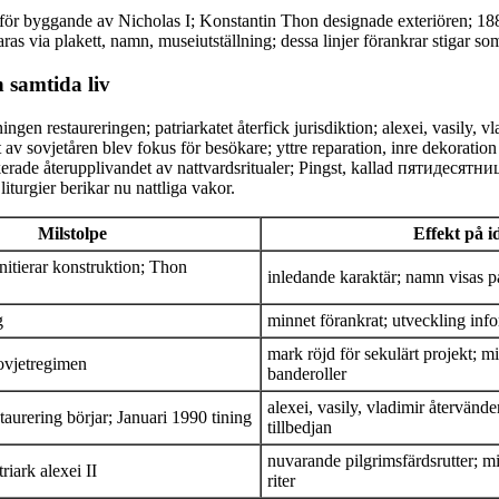
 för byggande av Nicholas I; Konstantin Thon designade exteriören; 18
as via plakett, namn, museiutställning; dessa linjer förankrar stigar som
 samtida liv
ngen restaureringen; patriarkatet återfick jurisdiktion; alexei, vasily, vl
av sovjetåren blev fokus för besökare; yttre reparation, inre dekoration 
rade återupplivandet av nattvardsritualer; Pingst, kallad пятидесятни
liturgier berikar nu nattliga vakor.
Milstolpe
Effekt på i
initierar konstruktion; Thon
inledande karaktär; namn visas p
g
minnet förankrat; utveckling inf
mark röjd för sekulärt projekt; m
ovjetregimen
banderoller
alexei, vasily, vladimir återvände
staurering börjar; Januari 1990 tining
tillbedjan
nuvarande pilgrimsfärdsrutter; mi
riark alexei II
riter