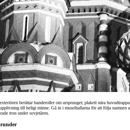
eriören berättar banderoller om ursprunget; plakett nära huvudtrappan
upplivning till heligt minne. Gå in i museihallarna för att följa namnen al
ade tron under sovjetåren.
grunder