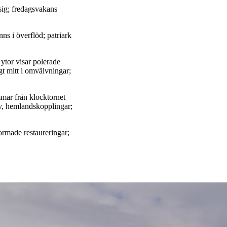
 sig; fredagsvakans
nns i överflöd; patriark
 ytor visar polerade
gt mitt i omvälvningar;
immar från klocktornet
iv, hemlandskopplingar;
ormade restaureringar;