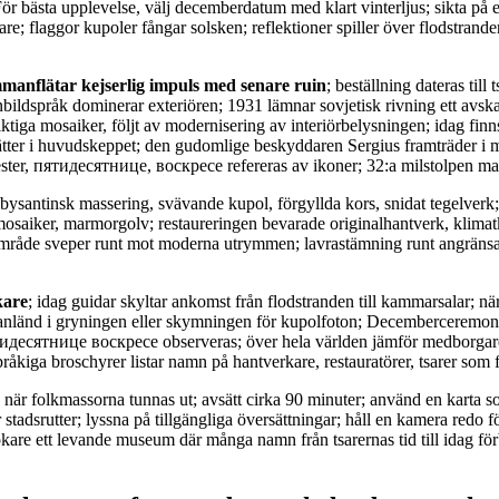
 För bästa upplevelse, välj decemberdatum med klart vinterljus; sikta på
re; flaggor kupoler fångar solsken; reflektioner spiller över flodstranden
manflätar kejserlig impuls med senare ruin
; beställning dateras till 
bildspråk dominerar exteriören; 1931 lämnar sovjetisk rivning ett avskal
viktiga mosaiker, följt av modernisering av interiörbelysningen; idag fin
rtsätter i huvudskeppet; den gudomlige beskyddaren Sergius framträder i
ester, пятидесятнице, воскресе refereras av ikoner; 32:a milstolpen ma
ysantinsk massering, svävande kupol, förgyllda kors, snidat tegelverk; 
osaiker, marmorgolv; restaureringen bevarade originalhantverk, klimat
råde sveper runt mot moderna utrymmen; lavrastämning runt angränsand
kare
; idag guidar skyltar ankomst från flodstranden till kammarsalar; nä
 anländ i gryningen eller skymningen för kupolfoton; Decemberceremoni
ятидесятнице воскресе observeras; över hela världen jämför medborgar
pråkiga broschyrer listar namn på hantverkare, restauratörer, tsarer so
od när folkmassorna tunnas ut; avsätt cirka 90 minuter; använd en karta
stadsrutter; lyssna på tillgängliga översättningar; håll en kamera redo f
kare ett levande museum där många namn från tsarernas tid till idag förb