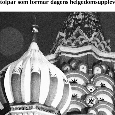
stolpar som formar dagens helgedomsupplev