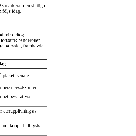
83 markerar den slutliga
 följs idag.
adimir deltog i
fortsatte; banderoller
це på ryska, framhävde
dag
å plakett senare
ormerar besöksrutter
innet bevarat via
r; återupplivning av
nnet kopplat till ryska