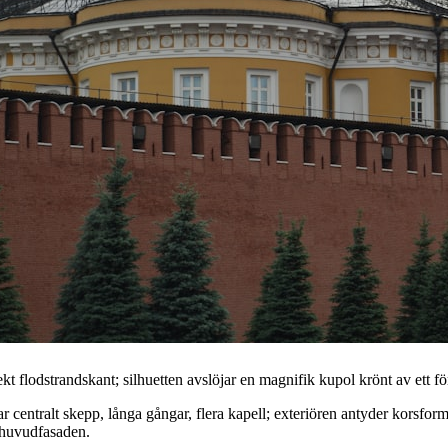
t flodstrandskant; silhuetten avslöjar en magnifik kupol krönt av ett för
 centralt skepp, långa gångar, flera kapell; exteriören antyder korsform
 huvudfasaden.