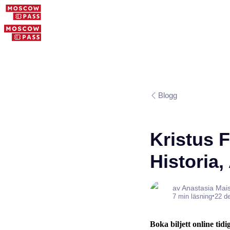
Blogg
Kristus F
Historia
av Anastasia Mai
•
7 min läsning
22 d
Boka biljett online tidi