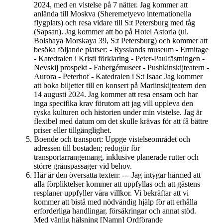
2024, med en vistelse på 7 nätter. Jag kommer att
anlända till Moskva (Sheremetyevo internationella
flygplats) och resa vidare till S:t Petersburg med tåg
(Sapsan). Jag kommer att bo på Hotel Astoria (ul.
Bolshaya Morskaya 39, S:t Petersburg) och kommer att
besöka följande platser: - Rysslands museum - Ermitage
- Katedralen i Kristi förklaring - Peter-Paulfästningen -
Nevskij prospekt - Fabergémuseet - Pushkinskijteatern -
Aurora - Peterhof - Katedralen i S:t Isaac Jag kommer
att boka biljetter till en konsert på Mariinskijteatern den
14 augusti 2024. Jag kommer att resa ensam och har
inga specifika krav förutom att jag vill uppleva den
ryska kulturen och historien under min vistelse. Jag är
flexibel med datum om det skulle krävas för att få bättre
priser eller tillgänglighet.
Boende och transport: Uppge vistelseområdet och
adressen till bostaden; redogör för
transportarrangemang, inklusive planerade rutter och
större gränspassager vid behov.
Här är den översatta texten: --- Jag intygar härmed att
alla förpliktelser kommer att uppfyllas och att gästens
resplaner uppfyller våra villkor. Vi bekräftar att vi
kommer att bistå med nödvändig hjälp för att erhålla
erforderliga handlingar, försäkringar och annat stöd.
Med vänlig hälsning [Namn] Ordförande