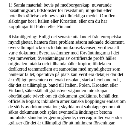
1) Samla material: bevis på medborgarskap, nuvarande
bosättningsort, tidsfönster för resedatum, inbjudan eller
hotellbekräftelse och bevis på tillräckliga medel. Om flera
släktingar bor i Italien eller Kroatien, eller om du har
kopplingar till Polen eller Finland
Riskmitigering: Enligt det senaste uttalandet från europeiska
myndigheter, hantera flera problem såsom saknade dokument,
översättningsluckor och datuminkonsekvenser; verifiera att
varje dokument överensstämmer med förväntningarna i det
nya ramverket; översättningar av certifierade proffs håller
originalen intakta och tillhandahåller kopior; tilldela en
dedikerad teammedlem att samordna med myndigheter som
hanterar fallet; operativa på plats kan verifiera detaljer där det
är möjligt; presentera en exakt resplan, starka hemband och,
där det är tillämpligt, band till Italien, Polen, Kroatien eller
Finland; säkerställ att gränsöverväganden inte skapar
oberättigade tvivel; om ett dokument godkänns, behåll den
officiella kopian; inkludera amerikanska kopplingar endast om
de stöds av dokumentation; skydda mot sabotage genom att
säkra dokument och spåra eventuella ändringar; betona
moraliska standarder genomgående; överväg rutter via södra
gränser där det är tillämpligt för att minimera förseningar.