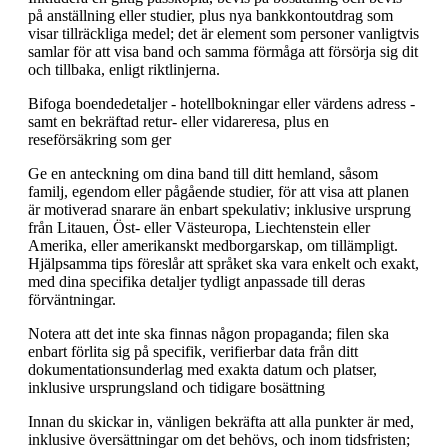
på anställning eller studier, plus nya bankkontoutdrag som
visar tillräckliga medel; det är element som personer vanligtvis
samlar för att visa band och samma förmåga att försörja sig dit
och tillbaka, enligt riktlinjerna.
Bifoga boendedetaljer - hotellbokningar eller värdens adress -
samt en bekräftad retur- eller vidareresa, plus en
reseförsäkring som ger
Ge en anteckning om dina band till ditt hemland, såsom
familj, egendom eller pågående studier, för att visa att planen
är motiverad snarare än enbart spekulativ; inklusive ursprung
från Litauen, Öst- eller Västeuropa, Liechtenstein eller
Amerika, eller amerikanskt medborgarskap, om tillämpligt.
Hjälpsamma tips föreslår att språket ska vara enkelt och exakt,
med dina specifika detaljer tydligt anpassade till deras
förväntningar.
Notera att det inte ska finnas någon propaganda; filen ska
enbart förlita sig på specifik, verifierbar data från ditt
dokumentationsunderlag med exakta datum och platser,
inklusive ursprungsland och tidigare bosättning
Innan du skickar in, vänligen bekräfta att alla punkter är med,
inklusive översättningar om det behövs, och inom tidsfristen;