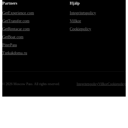
Partners
Hjälp
GetExperience.com
Integritetspolicy
GetTransfer.com
Villkor
GetRentacar.com
Cookiepolicy
GetBoat.com
PiterPass
Tutkakdoma.ru
©
2026
Moscow Pass
. All rights reserved.
Integritetspolicy
Villkor
Cookiepolicy