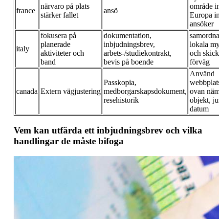
närvaro på plats
område 
france
ansö
stärker fallet
Europa i
ansöker
fokusera på
dokumentation,
samordn
planerade
inbjudningsbrev,
lokala m
italy
aktiviteter och
arbets-/studiekontrakt,
och skick
band
bevis på boende
förväg
Använd
Passkopia,
webbplat
canada
Extern vägjustering
medborgarskapsdokument,
ovan nä
resehistorik
objekt, ju
datum
Vem kan utfärda ett inbjudningsbrev och vilka
handlingar de måste bifoga