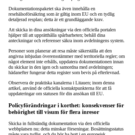
Dokumentationspaketet ska även innehålla en
resehälsoförsäkring som är giltig inom EU och en tydlig
detaljerad resplan; detta är ett grundläggande krav.
Att skicka in dina ansökningar via den officiella portalen
hjälper till att upprätthålla spårbarheten; behåll dina
anteckningar och referenser säkra inom avdelningens system.
Personer som planerar att resa måste säkerställa att den
angivna inbjudan överensstämmer med territoriella regler; om
något element inte erhålls, uppdatera dokumentationen innan
du skickar in den igen och samordna med avdelningen;
hädanefter fungerar detta register som bevis på efterlevnad.
Observera de praktiska kanalerna i Litauen; inom denna
artikel, använd de officiella kontaktpunkterna för att få
uppdateringar om statusen för din ansökan till EU.
Policyförändringar i korthet: konsekvenser för
behörighet till visum för flera inresor
Skicka in fullständig dokumentation via den officiella
webbplatsen nu; detta minskar förseningar. Bosättningsstatus
måste vara tydlig, och du bör ha bott i en europeisk