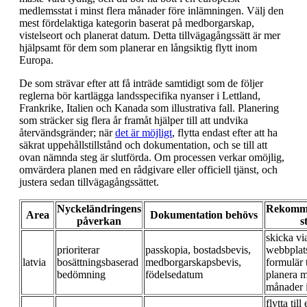
medlemsstat i minst flera månader före inlämningen. Välj den
mest fördelaktiga kategorin baserat på medborgarskap,
vistelseort och planerat datum. Detta tillvägagångssätt är mer
hjälpsamt för dem som planerar en långsiktig flytt inom
Europa.
De som strävar efter att få inträde samtidigt som de följer
reglerna bör kartlägga lands­specifika nyanser i Lettland,
Frankrike, Italien och Kanada som illustrativa fall. Planering
som sträcker sig flera år framåt hjälper till att undvika
återvändsgränder; när
det är möjligt
, flytta endast efter att ha
säkrat uppehållstillstånd och dokumentation, och se till att
ovan nämnda steg är slutförda. Om processen verkar omöjlig,
omvärdera planen med en rådgivare eller officiell tjänst, och
justera sedan tillvägagångssättet.
Nyckeländringens
Rekomm
Area
Dokumentation behövs
påverkan
s
skicka vi
prioriterar
passkopia, bostadsbevis,
webbplats;
latvia
bosättningsbaserad
medborgarskapsbevis,
formulär t
bedömning
födelsedatum
planera m
månader 
flytta till 