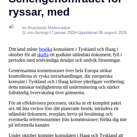
ryssar, med
av Anastasia Maisuradze
•
•
11 min läsning
17 januari 2026
Uppdaterad 06 augusti 2026
Ditt land måste
besöka
konsulaten i Tyskland och Haag i
oktober för att
skaffa
ett godkänt utländskt dokument; fyll i
perioden med nödvändiga detaljer och undvik förseningar.
Gemensamma kommissioner över hela Europa utökar
kontrollerna av ryska inresehandlingar, där europeiska
konsulat i Tyskland och i Haag kräver ytterligare verifiering;
detta minskar möjligheterna till underminering och stärker
fullständig övervakning över gränserna.
För att effektivisera processen, skicka in ett komplett paket
sex till åtta veckor före ditt planerade besök; inkludera ett
utländskt dokument, reseplan, bevis på bosättning och
eventuella referensnummer från kommissioner; förlita dig inte
på informella kanaler.
Under oktober kommer konsulaten i Haag och Tyskland att