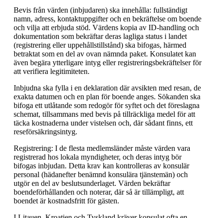
Bevis från värden (inbjudaren) ska innehålla: fullständigt
namn, adress, kontaktuppgifter och en bekräftelse om boende
och vilja att erbjuda stöd. Värdens kopia av ID-handling och
dokumentation som bekräftar deras lagliga status i landet
(registrering eller uppehållstillstånd) ska bifogas, härmed
betraktat som en del av ovan nämnda paket. Konsulatet kan
även begära ytterligare intyg eller registreringsbekräftelser för
att verifiera legitimiteten.
Inbjudna ska fylla i en deklaration där avsikten med resan, de
exakta datumen och en plan för boende anges. Sökanden ska
bifoga ett utlåtande som redogör för syftet och det föreslagna
schemat, tillsammans med bevis på tillräckliga medel för att
täcka kostnaderna under vistelsen och, där sådant finns, ett
reseförsäkringsintyg.
Registrering: I de flesta medlemsländer måste värden vara
registrerad hos lokala myndigheter, och deras intyg bör
bifogas inbjudan. Detta krav kan kontrolleras av konsulär
personal (hädanefter benämnd konsulära tjänstemän) och
utgör en del av beslutsunderlaget. Värden bekräftar
boendeförhållanden och noterar, där så är tillämpligt, att
boendet är kostnadsfritt för gästen.
I Litauen, Kroatien och Tyskland kräver konsulat ofta en