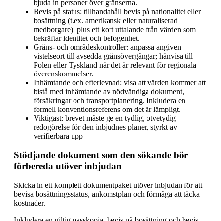
bjuda in personer över gränserna.
Bevis på status: tillhandahåll bevis på nationalitet eller
bosättning (t.ex. amerikansk eller naturaliserad
medborgare), plus ett kort uttalande från värden som
bekräftar identitet och befogenhet.
Gräns- och områdeskontroller: anpassa angiven
vistelseort till avsedda gränsövergångar; hänvisa till
Polen eller Tyskland när det är relevant för regionala
överenskommelser.
Inhämtande och efterlevnad: visa att värden kommer att
bistå med inhämtande av nödvändiga dokument,
försäkringar och transportplanering. Inkludera en
formell konventionsreferens om det är lämpligt.
Viktigast: brevet måste ge en tydlig, otvetydig
redogörelse för den inbjudnes planer, styrkt av
verifierbara upp
Stödjande dokument som den sökande bör
förbereda utöver inbjudan
Skicka in ett komplett dokumentpaket utöver inbjudan för att
bevisa bosättningsstatus, ankomstplan och förmåga att täcka
kostnader.
Inkludera en giltig passkopia, bevis på bosättning och bevis