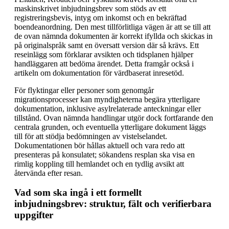
maskinskrivet inbjudningsbrev som stöds av ett
registreringsbevis, intyg om inkomst och en bekräftad
boendeanordning. Den mest tillförlitliga vägen är att se till att
de ovan nämnda dokumenten är korrekt ifyllda och skickas in
på originalspråk samt en översatt version där så krävs. Ett
reseinlägg som förklarar avsikten och tidsplanen hjälper
handläggaren att bedöma ärendet. Detta framgår också i
artikeln om dokumentation för värdbaserat inresetöd.
För flyktingar eller personer som genomgår
migrationsprocesser kan myndigheterna begära ytterligare
dokumentation, inklusive asylrelaterade anteckningar eller
tillstånd. Ovan nämnda handlingar utgör dock fortfarande den
centrala grunden, och eventuella ytterligare dokument läggs
till för att stödja bedömningen av vistelselandet.
Dokumentationen bör hållas aktuell och vara redo att
presenteras på konsulatet; sökandens resplan ska visa en
rimlig koppling till hemlandet och en tydlig avsikt att
återvända efter resan.
Vad som ska ingå i ett formellt
inbjudningsbrev: struktur, fält och verifierbara
uppgifter