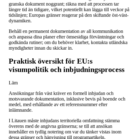
granska dokument noggrant; räkna med att processen tar
längre tid än tidigare, vilket potentiellt kan lägga till veckor på
tidslinjen; Europas gränser reagerar på den skiftande öst-väst-
dynamiken.
Behåll en permanent dokumentation av all kommunikation
och anpassa dina planer efter ömsesidiga förväntningar och
godkända rutiner; om du behöver klarhet, kontakta utländska
myndigheter innan du skickar in.
Praktisk översikt för EU:s
visumpolitik och inbjudningsprocess
Läm
Ansökningar från väst kräver en formell inbjudan och
motsvarande dokumentation, inklusive bevis på boende och
medel, med erhållande av ett referensnummer efter
inlämnande.
I Litauen måste inbjudans territoriella omfattning stämma
överens med de angivna gränserna; se till att ansökan
innehåller en tydlig notering om var du tänker vistas inom
dessa gränser och hänvisning till programartikeln.