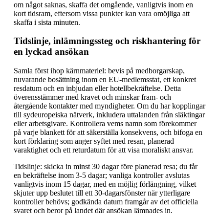
om något saknas, skaffa det omgående, vanligtvis inom en
kort tidsram, eftersom vissa punkter kan vara omöjliga att
skaffa i sista minuten.
Tidslinje, inlämningssteg och riskhantering för
en lyckad ansökan
Samla först ihop kärnmateriel: bevis på medborgarskap,
nuvarande bosättning inom en EU-medlemsstat, ett konkret
resdatum och en inbjudan eller hotellbekräftelse. Detta
överensstämmer med kravet och minskar fram- och
återgående kontakter med myndigheter. Om du har kopplingar
till syd­europeiska nätverk, inkludera uttalanden från släktingar
eller arbetsgivare. Kontrollera vems namn som förekommer
på varje blankett för att säkerställa konsekvens, och bifoga en
kort förklaring som anger syftet med resan, planerad
varaktighet och ett returdatum för att visa moraliskt ansvar.
Tidslinje: skicka in minst 30 dagar före planerad resa; du får
en bekräftelse inom 3-5 dagar; vanliga kontroller avslutas
vanligtvis inom 15 dagar, med en möjlig förlängning, vilket
skjuter upp beslutet till ett 30-dagarsfönster när ytterligare
kontroller behövs; godkända datum framgår av det officiella
svaret och beror på landet där ansökan lämnades in.