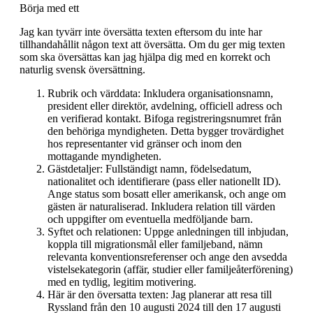
Börja med ett
Jag kan tyvärr inte översätta texten eftersom du inte har
tillhandahållit någon text att översätta. Om du ger mig texten
som ska översättas kan jag hjälpa dig med en korrekt och
naturlig svensk översättning.
Rubrik och värddata: Inkludera organisationsnamn,
president eller direktör, avdelning, officiell adress och
en verifierad kontakt. Bifoga registreringsnumret från
den behöriga myndigheten. Detta bygger trovärdighet
hos representanter vid gränser och inom den
mottagande myndigheten.
Gästdetaljer: Fullständigt namn, födelsedatum,
nationalitet och identifierare (pass eller nationellt ID).
Ange status som bosatt eller amerikansk, och ange om
gästen är naturaliserad. Inkludera relation till värden
och uppgifter om eventuella medföljande barn.
Syftet och relationen: Uppge anledningen till inbjudan,
koppla till migrationsmål eller familjeband, nämn
relevanta konventionsreferenser och ange den avsedda
vistelsekategorin (affär, studier eller familjeåterförening)
med en tydlig, legitim motivering.
Här är den översatta texten: Jag planerar att resa till
Ryssland från den 10 augusti 2024 till den 17 augusti