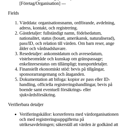
[Företag/Organisation] ---
Fields
Värddata: organisationsnamn, ordförande, avdelning,
adress, kontakt, och registrering.
Gästdetaljer: fullständigt namn, födelsedatum,
nationalitet, status (bosatt, amerikansk, naturaliserad),
pass/ID, och relation till värden. Om barn reser, ange
ålder och vårdnadshavare.
Resedetaljer: ankomstdatum och avresedatum,
vistelseområde och kunskap om gränspassage;
enkelinresestatus om tillämpligt; transportdetaljer.
Finansiellt ekonomiskt stöd: bevis på tillgångar,
sponsorarrangemang och åtaganden.
Dokumentation att bifoga: kopior av pass eller ID-
handling, officiella registreringshandlingar, bevis på
boende samt eventuell försäkrings- eller
sjukvårdsförsäkring.
Verifierbara detaljer
Verifieringskällor: korsreferera med värdorganisationen
och med registreringsuppgifterna på
utrikesavdelningen; säkerställ att värden är godkänd att