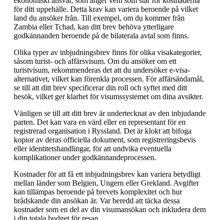
ekonomiskt ansvar, som anger vem som står för kostnaderna
för ditt uppehälle. Detta krav kan variera beroende på vilket
land du ansöker från. Till exempel, om du kommer från
Zambia eller Tchad, kan ditt brev behöva ytterligare
godkännanden beroende på de bilaterala avtal som finns.
Olika typer av inbjudningsbrev finns för olika visakategorier,
såsom turist- och affärsvisum. Om du ansöker om ett
turistvisum, rekommenderas det att du undersöker e-visa-
alternativet, vilket kan förenkla processen. För affärsändamål,
se till att ditt brev specificerar din roll och syftet med ditt
besök, vilket ger klarhet för visumssystemet om dina avsikter.
Vänligen se till att ditt brev är undertecknat av den inbjudande
parten. Det kan vara en värd eller en representant för en
registrerad organisation i Ryssland. Det är klokt att bifoga
kopior av deras officiella dokument, som registreringsbevis
eller identitetshandlingar, för att undvika eventuella
komplikationer under godkännandeprocessen.
Kostnader för att få ett inbjudningsbrev kan variera betydligt
mellan länder som Belgien, Ungern eller Grekland. Avgifter
kan tillämpas beroende på brevets komplexitet och hur
brådskande din ansökan är. Var beredd att täcka dessa
kostnader som en del av din visumansökan och inkludera dem
i din totala budget för resan.