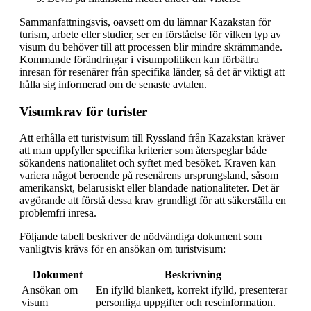
Sammanfattningsvis, oavsett om du lämnar Kazakstan för
turism, arbete eller studier, ser en förståelse för vilken typ av
visum du behöver till att processen blir mindre skrämmande.
Kommande förändringar i visumpolitiken kan förbättra
inresan för resenärer från specifika länder, så det är viktigt att
hålla sig informerad om de senaste avtalen.
Visumkrav för turister
Att erhålla ett turistvisum till Ryssland från Kazakstan kräver
att man uppfyller specifika kriterier som återspeglar både
sökandens nationalitet och syftet med besöket. Kraven kan
variera något beroende på resenärens ursprungsland, såsom
amerikanskt, belarusiskt eller blandade nationaliteter. Det är
avgörande att förstå dessa krav grundligt för att säkerställa en
problemfri inresa.
Följande tabell beskriver de nödvändiga dokument som
vanligtvis krävs för en ansökan om turistvisum:
Dokument
Beskrivning
Ansökan om
En ifylld blankett, korrekt ifylld, presenterar
visum
personliga uppgifter och reseinformation.