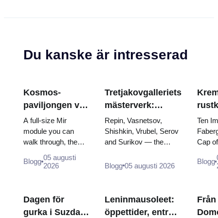
Du kanske är intresserad
Kosmos-
Tretjakovgalleriets
Krem
paviljongen vid
mästerverk:
rust
VDNKh: Inuti
målningarna som
Fabe
A full-size Mir
Repin, Vasnetsov,
Ten Im
Rysslands
är värda att
tron
module you can
Shishkin, Vrubel, Serov
Faberg
walk through, the
and Surikov — the
Cap o
största
planera kring
krön
Energia–Buran
works that stop people,
the do
rymdutställning
05 augusti
Blogg
Blogg
model, scorched
where they hang, and
of two
2026
Blogg
05 augusti 2026
descent capsules
why booking the...
and th
and 120 pieces of
dress 
flight...
Cather
Dagen för
Leninmausoleet:
Från
gurka i Suzdal
öppettider, entré
Dom