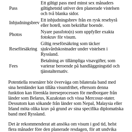
Ett giltigt pass med minst sex månaders
Pass
giltighetstid utöver den planerade vistelsen
och två blanka sidor.
Ett inbjudningsbrev från en rysk resebyrå
Inbjudningsbrev
eller hotell, som bekräftar boende.
Nyare passfoto(n) som uppfyller exakta
Photos
fotokrav för visum.
Giltig reseförsäkring som täcker
Reseförsäkring
sjukvårdskostnader under vistelsen i
Ryssland.
Betalning av tillämpliga visavgifter, som
Fees
varierar beroende på handläggningstid och
tjänstalternativ.
Potentiella resenärer bör överväga om bilaterala band med
sina hemländer kan tillåta visumfrihet, eftersom denna
funktion kan förenkla inreseprocessen för medborgare från
länder som Belarus, Kazakstan och vissa Mercosur-stater.
Dessutom kan sökande från länder som Nepal, Malaysia eller
Irland möta olika krav på grund av sina specifika diplomatiska
band med Ryssland.
Det är rekommenderat att ansöka om visum i god tid, helst
flera månader före den planerade resdagen, för att undvika