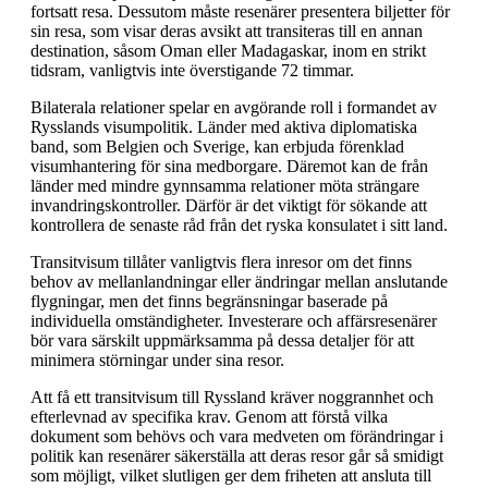
fortsatt resa. Dessutom måste resenärer presentera biljetter för
sin resa, som visar deras avsikt att transiteras till en annan
destination, såsom Oman eller Madagaskar, inom en strikt
tidsram, vanligtvis inte överstigande 72 timmar.
Bilaterala relationer spelar en avgörande roll i formandet av
Rysslands visumpolitik. Länder med aktiva diplomatiska
band, som Belgien och Sverige, kan erbjuda förenklad
visumhantering för sina medborgare. Däremot kan de från
länder med mindre gynnsamma relationer möta strängare
invandringskontroller. Därför är det viktigt för sökande att
kontrollera de senaste råd från det ryska konsulatet i sitt land.
Transitvisum tillåter vanligtvis flera inresor om det finns
behov av mellanlandningar eller ändringar mellan anslutande
flygningar, men det finns begränsningar baserade på
individuella omständigheter. Investerare och affärsresenärer
bör vara särskilt uppmärksamma på dessa detaljer för att
minimera störningar under sina resor.
Att få ett transitvisum till Ryssland kräver noggrannhet och
efterlevnad av specifika krav. Genom att förstå vilka
dokument som behövs och vara medveten om förändringar i
politik kan resenärer säkerställa att deras resor går så smidigt
som möjligt, vilket slutligen ger dem friheten att ansluta till