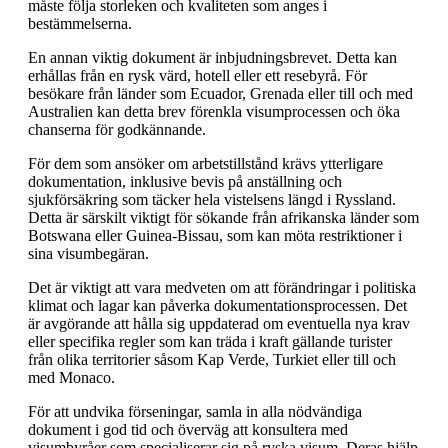
måste följa storleken och kvaliteten som anges i
bestämmelserna.
En annan viktig dokument är inbjudningsbrevet. Detta kan
erhållas från en rysk värd, hotell eller ett resebyrå. För
besökare från länder som Ecuador, Grenada eller till och med
Australien kan detta brev förenkla visumprocessen och öka
chanserna för godkännande.
För dem som ansöker om arbetstillstånd krävs ytterligare
dokumentation, inklusive bevis på anställning och
sjukförsäkring som täcker hela vistelsens längd i Ryssland.
Detta är särskilt viktigt för sökande från afrikanska länder som
Botswana eller Guinea-Bissau, som kan möta restriktioner i
sina visumbegäran.
Det är viktigt att vara medveten om att förändringar i politiska
klimat och lagar kan påverka dokumentationsprocessen. Det
är avgörande att hålla sig uppdaterad om eventuella nya krav
eller specifika regler som kan träda i kraft gällande turister
från olika territorier såsom Kap Verde, Turkiet eller till och
med Monaco.
För att undvika förseningar, samla in alla nödvändiga
dokument i god tid och överväg att konsultera med
visumbyråer som specialiserar sig på ryska visum. Deras hjälp