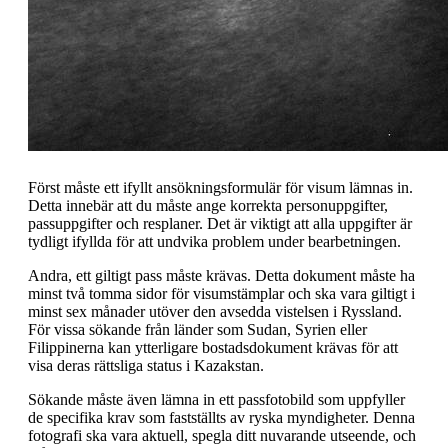
Först måste ett ifyllt ansökningsformulär för visum lämnas in.
Detta innebär att du måste ange korrekta personuppgifter,
passuppgifter och resplaner. Det är viktigt att alla uppgifter är
tydligt ifyllda för att undvika problem under bearbetningen.
Andra, ett giltigt pass måste krävas. Detta dokument måste ha
minst två tomma sidor för visumstämplar och ska vara giltigt i
minst sex månader utöver den avsedda vistelsen i Ryssland.
För vissa sökande från länder som Sudan, Syrien eller
Filippinerna kan ytterligare bostadsdokument krävas för att
visa deras rättsliga status i Kazakstan.
Sökande måste även lämna in ett passfotobild som uppfyller
de specifika krav som fastställts av ryska myndigheter. Denna
fotografi ska vara aktuell, spegla ditt nuvarande utseende, och