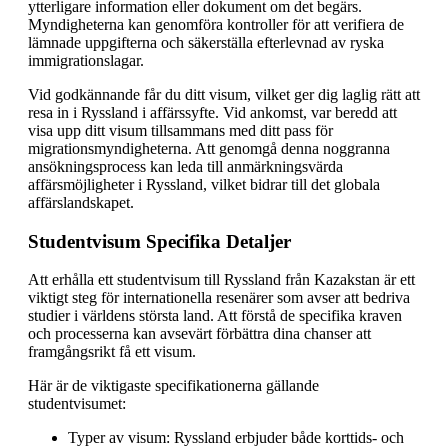
ytterligare information eller dokument om det begärs.
Myndigheterna kan genomföra kontroller för att verifiera de
lämnade uppgifterna och säkerställa efterlevnad av ryska
immigrationslagar.
Vid godkännande får du ditt visum, vilket ger dig laglig rätt att
resa in i Ryssland i affärssyfte. Vid ankomst, var beredd att
visa upp ditt visum tillsammans med ditt pass för
migrationsmyndigheterna. Att genomgå denna noggranna
ansökningsprocess kan leda till anmärkningsvärda
affärsmöjligheter i Ryssland, vilket bidrar till det globala
affärslandskapet.
Studentvisum Specifika Detaljer
Att erhålla ett studentvisum till Ryssland från Kazakstan är ett
viktigt steg för internationella resenärer som avser att bedriva
studier i världens största land. Att förstå de specifika kraven
och processerna kan avsevärt förbättra dina chanser att
framgångsrikt få ett visum.
Här är de viktigaste specifikationerna gällande
studentvisumet:
Typer av visum: Ryssland erbjuder både korttids- och