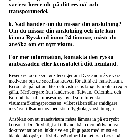
variera beroende på ditt resmål och
transportmedel.
6.
Vad händer om du missar din anslutning?
Om du missar din anslutning och inte kan
lämna Ryssland inom 24 timmar, måste du
ansöka om ett nytt visum.
För mer information, kontakta den ryska
ambassaden eller konsulatet i ditt hemland.
Resenärer som ska transiterar genom Ryssland måste vara
medvetna om de specifika kraven för att få ett transitvisum.
Beroende på nationalitet och vistelsens längd kan olika regler
gälla. Medborgare från länder som Taiwan, Colombia och
Burundi har ofta ömsesidiga avtal som förenklar
visumansökningsprocessen, vilket säkerställer smidigare
resvägar tillsammans med stora flygbolagsanslutningar.
Ansökan om ett transitvisum måste lämnas in på ett ryskt
konsulat. Det är viktigt att tillhandahålla den nödvändiga
dokumentationen, inklusive ett giltigt pass med minst ett
blankt sidospår, en ifylld ansökningsblankett och bevis på