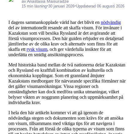
av Anastasia Maisuradze
•
•
15 min läsning
30 januari 2026
Uppdaterad 06 augusti 2026
I dagens sammankopplade värld har det blivit en
nödvändig
del av internationellt resande att skaffa visum. För invånare i
Kazakstan som vill besöka Ryssland är det avgörande att
förstå visumprocessen. Den här guiden erbjuder en detaljerad
jämförelse av de olika krav och alternativ som finns för att
skaffa ett
rysk visum
, och ger värdefulla insikter för att
underlätta en smidig ansökningsprocess.
Med historiska band mellan de två nationerna delar Kazakstan
och Ryssland en kraftfull kombination av kulturella och
ekonomiska kopplingar. Som ett grannland åtnjuter
Kazakstans medborgare för närvarande specifika förmåner när
det gäller visumansökningar. Vissa regioner och
omständigheter kan dock medföra unika utmaningar, vilket
belyser vikten av noggrann planering och uppmärksamhet på
individuella krav.
I hela den här artikeln kommer vi att gå igenom de
nödvändiga stegen och dokumenten som krävs för att ansöka
om visum, tillsammans med viktiga tips för att navigera i
processen. Från att förstå de olika typerna av visum som finns