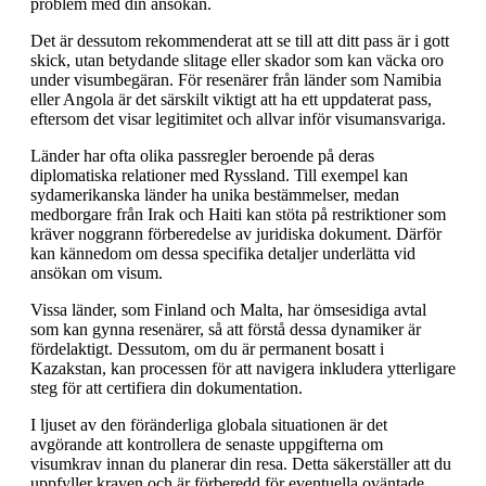
problem med din ansökan.
Det är dessutom rekommenderat att se till att ditt pass är i gott
skick, utan betydande slitage eller skador som kan väcka oro
under visumbegäran. För resenärer från länder som Namibia
eller Angola är det särskilt viktigt att ha ett uppdaterat pass,
eftersom det visar legitimitet och allvar inför visumansvariga.
Länder har ofta olika passregler beroende på deras
diplomatiska relationer med Ryssland. Till exempel kan
sydamerikanska länder ha unika bestämmelser, medan
medborgare från Irak och Haiti kan stöta på restriktioner som
kräver noggrann förberedelse av juridiska dokument. Därför
kan kännedom om dessa specifika detaljer underlätta vid
ansökan om visum.
Vissa länder, som Finland och Malta, har ömsesidiga avtal
som kan gynna resenärer, så att förstå dessa dynamiker är
fördelaktigt. Dessutom, om du är permanent bosatt i
Kazakstan, kan processen för att navigera inkludera ytterligare
steg för att certifiera din dokumentation.
I ljuset av den föränderliga globala situationen är det
avgörande att kontrollera de senaste uppgifterna om
visumkrav innan du planerar din resa. Detta säkerställer att du
uppfyller kraven och är förberedd för eventuella oväntade