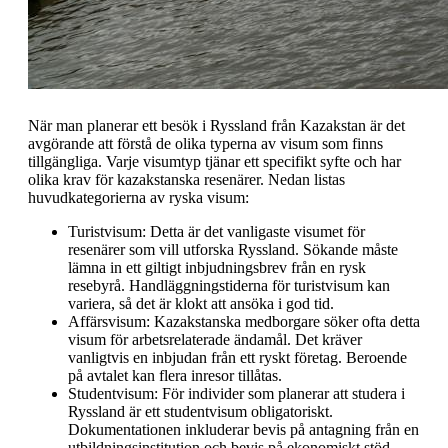
När man planerar ett besök i Ryssland från Kazakstan är det
avgörande att förstå de olika typerna av visum som finns
tillgängliga. Varje visumtyp tjänar ett specifikt syfte och har
olika krav för kazakstanska resenärer. Nedan listas
huvudkategorierna av ryska visum:
Turistvisum: Detta är det vanligaste visumet för
resenärer som vill utforska Ryssland. Sökande måste
lämna in ett giltigt inbjudningsbrev från en rysk
resebyrå. Handläggningstiderna för turistvisum kan
variera, så det är klokt att ansöka i god tid.
Affärsvisum: Kazakstanska medborgare söker ofta detta
visum för arbetsrelaterade ändamål. Det kräver
vanligtvis en inbjudan från ett ryskt företag. Beroende
på avtalet kan flera inresor tillåtas.
Studentvisum: För individer som planerar att studera i
Ryssland är ett studentvisum obligatoriskt.
Dokumentationen inkluderar bevis på antagning från en
utbildningsinstitution och bevis på ekonomiskt stöd.