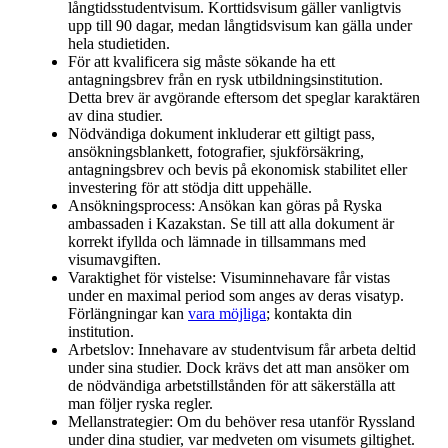
långtidsstudentvisum. Korttidsvisum gäller vanligtvis
upp till 90 dagar, medan långtidsvisum kan gälla under
hela studietiden.
För att kvalificera sig måste sökande ha ett
antagningsbrev från en rysk utbildningsinstitution.
Detta brev är avgörande eftersom det speglar karaktären
av dina studier.
Nödvändiga dokument inkluderar ett giltigt pass,
ansökningsblankett, fotografier, sjukförsäkring,
antagningsbrev och bevis på ekonomisk stabilitet eller
investering för att stödja ditt uppehälle.
Ansökningsprocess: Ansökan kan göras på Ryska
ambassaden i Kazakstan. Se till att alla dokument är
korrekt ifyllda och lämnade in tillsammans med
visumavgiften.
Varaktighet för vistelse: Visuminnehavare får vistas
under en maximal period som anges av deras visatyp.
Förlängningar kan
vara möjliga
; kontakta din
institution.
Arbetslov: Innehavare av studentvisum får arbeta deltid
under sina studier. Dock krävs det att man ansöker om
de nödvändiga arbetstillstånden för att säkerställa att
man följer ryska regler.
Mellanstrategier: Om du behöver resa utanför Ryssland
under dina studier, var medveten om visumets giltighet.