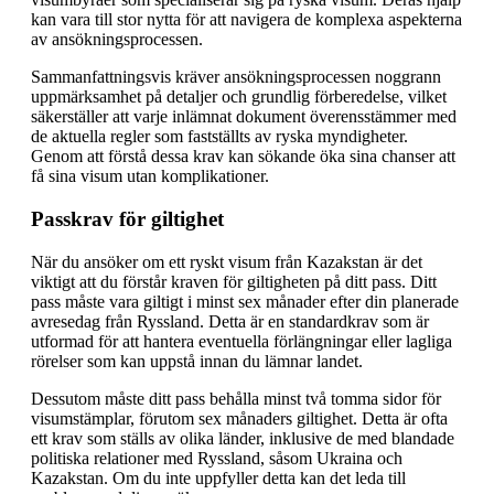
kan vara till stor nytta för att navigera de komplexa aspekterna
av ansökningsprocessen.
Sammanfattningsvis kräver ansökningsprocessen noggrann
uppmärksamhet på detaljer och grundlig förberedelse, vilket
säkerställer att varje inlämnat dokument överensstämmer med
de aktuella regler som fastställts av ryska myndigheter.
Genom att förstå dessa krav kan sökande öka sina chanser att
få sina visum utan komplikationer.
Passkrav för giltighet
När du ansöker om ett ryskt visum från Kazakstan är det
viktigt att du förstår kraven för giltigheten på ditt pass. Ditt
pass måste vara giltigt i minst sex månader efter din planerade
avresedag från Ryssland. Detta är en standardkrav som är
utformad för att hantera eventuella förlängningar eller lagliga
rörelser som kan uppstå innan du lämnar landet.
Dessutom måste ditt pass behålla minst två tomma sidor för
visumstämplar, förutom sex månaders giltighet. Detta är ofta
ett krav som ställs av olika länder, inklusive de med blandade
politiska relationer med Ryssland, såsom Ukraina och
Kazakstan. Om du inte uppfyller detta kan det leda till