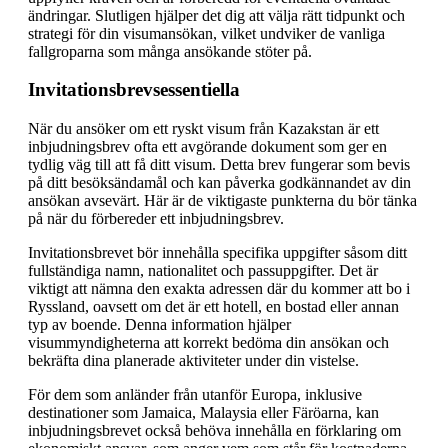
ändringar. Slutligen hjälper det dig att välja rätt tidpunkt och
strategi för din visumansökan, vilket undviker de vanliga
fallgroparna som många ansökande stöter på.
Invitationsbrevsessentiella
När du ansöker om ett ryskt visum från Kazakstan är ett
inbjudningsbrev ofta ett avgörande dokument som ger en
tydlig väg till att få ditt visum. Detta brev fungerar som bevis
på ditt besöksändamål och kan påverka godkännandet av din
ansökan avsevärt. Här är de viktigaste punkterna du bör tänka
på när du förbereder ett inbjudningsbrev.
Invitationsbrevet bör innehålla specifika uppgifter såsom ditt
fullständiga namn, nationalitet och passuppgifter. Det är
viktigt att nämna den exakta adressen där du kommer att bo i
Ryssland, oavsett om det är ett hotell, en bostad eller annan
typ av boende. Denna information hjälper
visummyndigheterna att korrekt bedöma din ansökan och
bekräfta dina planerade aktiviteter under din vistelse.
För dem som anländer från utanför Europa, inklusive
destinationer som Jamaica, Malaysia eller Färöarna, kan
inbjudningsbrevet också behöva innehålla en förklaring om