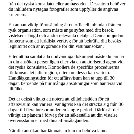
från det ryska konsulatet eller ambassaden. Dessutom behöver
du inkludera nytagna fotografier som uppfyller de angivna
kriterierna.
En annan viktig förutsättning är en officiell inbjudan från en
rysk organisation, som måste ange syftet med ditt besök,
vistelsens längd och andra relevanta detaljer. Denna inbjudan
fungerar som ett juridiskt verktyg för att bekräfta ditt besöks
legitimitet och är avgörande för din visumansökan.
Efter att ha samlat alla nödvändiga dokument måste du lämna
in din ansökan personligen eller via en auktoriserad agent vid
det ryska konsulatet. Kontrollera de specifika procedurerna
för konsulatet i din region, eftersom dessa kan variera.
Handläggningstiden för ett affärsvisum kan ta upp till 30
dagar, beroende på hur många ansökningar som hanteras vid
tillfället.
Det är också viktigt att notera att giltighetstiden för ett
affärsvisum kan variera; vanligtvis kan det sträcka sig från 30
dagar till flera inresor under en längre period. Därför är det
viktigt att planera i förväg för att säkerställa att din vistelse
överensstämmer med dina affärsåtaganden.
När din ansökan har lämnats in kan du behöva lämna