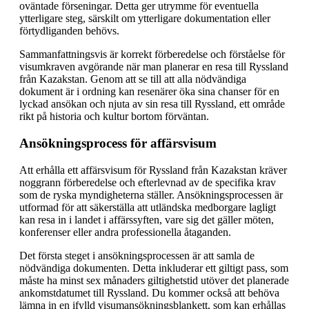
oväntade förseningar. Detta ger utrymme för eventuella
ytterligare steg, särskilt om ytterligare dokumentation eller
förtydliganden behövs.
Sammanfattningsvis är korrekt förberedelse och förståelse för
visumkraven avgörande när man planerar en resa till Ryssland
från Kazakstan. Genom att se till att alla nödvändiga
dokument är i ordning kan resenärer öka sina chanser för en
lyckad ansökan och njuta av sin resa till Ryssland, ett område
rikt på historia och kultur bortom förväntan.
Ansökningsprocess för affärsvisum
Att erhålla ett affärsvisum för Ryssland från Kazakstan kräver
noggrann förberedelse och efterlevnad av de specifika krav
som de ryska myndigheterna ställer. Ansökningsprocessen är
utformad för att säkerställa att utländska medborgare lagligt
kan resa in i landet i affärssyften, vare sig det gäller möten,
konferenser eller andra professionella åtaganden.
Det första steget i ansökningsprocessen är att samla de
nödvändiga dokumenten. Detta inkluderar ett giltigt pass, som
måste ha minst sex månaders giltighetstid utöver det planerade
ankomstdatumet till Ryssland. Du kommer också att behöva
lämna in en ifylld visumansökningsblankett, som kan erhållas