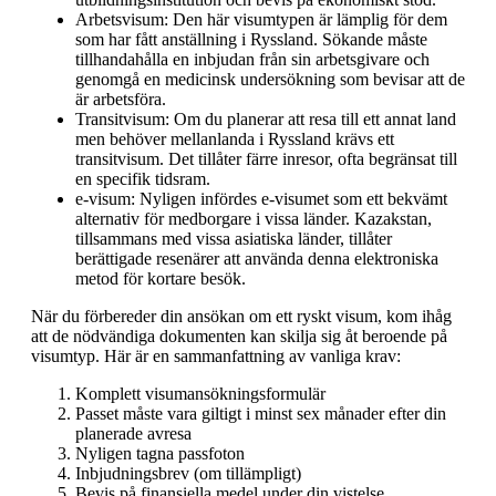
Arbetsvisum: Den här visumtypen är lämplig för dem
som har fått anställning i Ryssland. Sökande måste
tillhandahålla en inbjudan från sin arbetsgivare och
genomgå en medicinsk undersökning som bevisar att de
är arbetsföra.
Transitvisum: Om du planerar att resa till ett annat land
men behöver mellanlanda i Ryssland krävs ett
transitvisum. Det tillåter färre inresor, ofta begränsat till
en specifik tidsram.
e-visum: Nyligen infördes e-visumet som ett bekvämt
alternativ för medborgare i vissa länder. Kazakstan,
tillsammans med vissa asiatiska länder, tillåter
berättigade resenärer att använda denna elektroniska
metod för kortare besök.
När du förbereder din ansökan om ett ryskt visum, kom ihåg
att de nödvändiga dokumenten kan skilja sig åt beroende på
visumtyp. Här är en sammanfattning av vanliga krav:
Komplett visumansökningsformulär
Passet måste vara giltigt i minst sex månader efter din
planerade avresa
Nyligen tagna passfoton
Inbjudningsbrev (om tillämpligt)
Bevis på finansiella medel under din vistelse