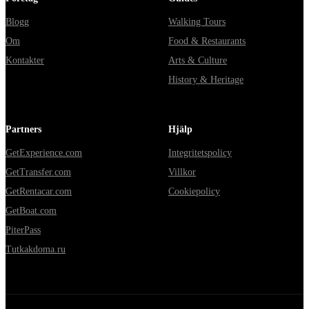
Blogg
Walking Tours
Om
Food & Restaurants
Kontakter
Arts & Culture
History & Heritage
Partners
Hjälp
GetExperience.com
Integritetspolicy
GetTransfer.com
Villkor
GetRentacar.com
Cookiepolicy
GetBoat.com
PiterPass
Tutkakdoma.ru