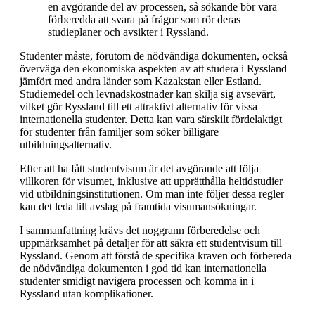
en avgörande del av processen, så sökande bör vara
förberedda att svara på frågor som rör deras
studieplaner och avsikter i Ryssland.
Studenter måste, förutom de nödvändiga dokumenten, också
överväga den ekonomiska aspekten av att studera i Ryssland
jämfört med andra länder som Kazakstan eller Estland.
Studiemedel och levnadskostnader kan skilja sig avsevärt,
vilket gör Ryssland till ett attraktivt alternativ för vissa
internationella studenter. Detta kan vara särskilt fördelaktigt
för studenter från familjer som söker billigare
utbildningsalternativ.
Efter att ha fått studentvisum är det avgörande att följa
villkoren för visumet, inklusive att upprätthålla heltidstudier
vid utbildningsinstitutionen. Om man inte följer dessa regler
kan det leda till avslag på framtida visumansökningar.
I sammanfattning krävs det noggrann förberedelse och
uppmärksamhet på detaljer för att säkra ett studentvisum till
Ryssland. Genom att förstå de specifika kraven och förbereda
de nödvändiga dokumenten i god tid kan internationella
studenter smidigt navigera processen och komma in i
Ryssland utan komplikationer.