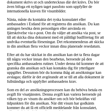
dokument skrivs ut och undertecknas där det krävs. Du bör
även bifoga ett nyligen taget passfoto som uppfyller de
internationella kraven för visumbilder.
Nästa, måste du kontakta det ryska konsulatet eller
ambassaden i Estland för att registrera din ansökan. Du kan
antingen besöka dem personligen eller använda en
fjärrskrivelse via e-post. Om du väljer att ansöka via post, se
till att skicka dina dokument med ett pålitligt budföretag för att
undvika eventuella förseningar. Det rekommenderas att skicka
in din ansökan flera veckor innan dina planerade resedatum.
Efter att du har skickat in din ansökan kan det ta flera dagar
till några veckor innan den bearbetas, beroende på den
specifika ambassadens rutiner. Under denna tid kommer de att
granska din ansökan och kan kontakta dig för ytterligare
uppgifter. Dessutom bör du komma ihåg att ansökningar kan
avslagas; därför är det avgörande att se till att alla dokument är
fullständiga och uppfyller ambassadens krav.
Som en del av ansökningsprocessen kan du behöva betala en
avgift för visatjänsten. Denna avgift kan variera beroende på
vilken typ av visum du ansöker om och bör bekräftas vid
tidpunkten för din ansökan. När ditt visum har godkänts
kommer du att få ett officiellt meddelande från konsulatet,