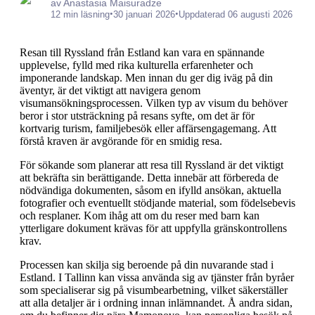
av Anastasia Maisuradze
•
•
12 min läsning
30 januari 2026
Uppdaterad 06 augusti 2026
Resan till Ryssland från Estland kan vara en spännande
upplevelse, fylld med rika kulturella erfarenheter och
imponerande landskap. Men innan du ger dig iväg på din
äventyr, är det viktigt att navigera genom
visumansökningsprocessen. Vilken typ av visum du behöver
beror i stor utsträckning på resans syfte, om det är för
kortvarig turism, familjebesök eller affärsengagemang. Att
förstå kraven är avgörande för en smidig resa.
För sökande som planerar att resa till Ryssland är det viktigt
att bekräfta sin berättigande. Detta innebär att förbereda de
nödvändiga dokumenten, såsom en ifylld ansökan, aktuella
fotografier och eventuellt stödjande material, som födelsebevis
och resplaner. Kom ihåg att om du reser med barn kan
ytterligare dokument krävas för att uppfylla gränskontrollens
krav.
Processen kan skilja sig beroende på din nuvarande stad i
Estland. I Tallinn kan vissa använda sig av tjänster från byråer
som specialiserar sig på visumbearbetning, vilket säkerställer
att alla detaljer är i ordning innan inlämnandet. Å andra sidan,