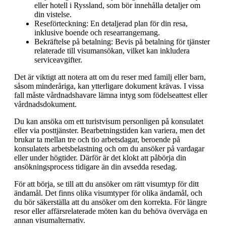
eller hotell i Ryssland, som bör innehålla detaljer om
din vistelse.
Reseförteckning: En detaljerad plan för din resa,
inklusive boende och researrangemang.
Bekräftelse på betalning: Bevis på betalning för tjänster
relaterade till visumansökan, vilket kan inkludera
serviceavgifter.
Det är viktigt att notera att om du reser med familj eller barn,
såsom minderåriga, kan ytterligare dokument krävas. I vissa
fall måste vårdnadshavare lämna intyg som födelseattest eller
vårdnadsdokument.
Du kan ansöka om ett turistvisum personligen på konsulatet
eller via posttjänster. Bearbetningstiden kan variera, men det
brukar ta mellan tre och tio arbetsdagar, beroende på
konsulatets arbetsbelastning och om du ansöker på vardagar
eller under högtider. Därför är det klokt att påbörja din
ansökningsprocess tidigare än din avsedda resedag.
För att börja, se till att du ansöker om rätt visumtyp för ditt
ändamål. Det finns olika visumtyper för olika ändamål, och
du bör säkerställa att du ansöker om den korrekta. För längre
resor eller affärsrelaterade möten kan du behöva överväga en
annan visumalternativ.