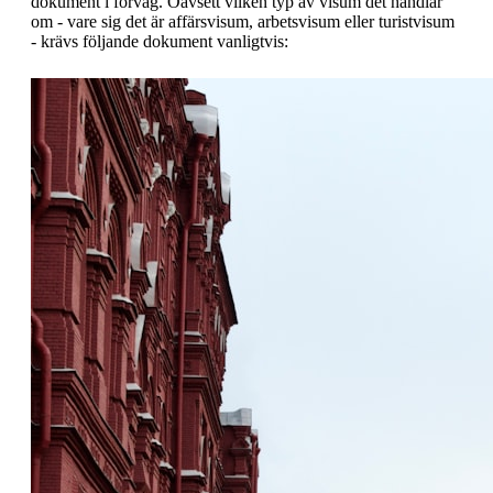
dokument i förväg. Oavsett vilken typ av visum det handlar
om - vare sig det är affärsvisum, arbetsvisum eller turistvisum
- krävs följande dokument vanligtvis: