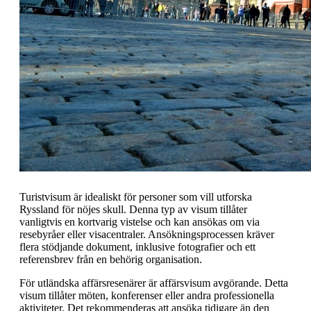
Turistvisum är idealiskt för personer som vill utforska
Ryssland för nöjes skull. Denna typ av visum tillåter
vanligtvis en kortvarig vistelse och kan ansökas om via
resebyråer eller visacentraler. Ansökningsprocessen kräver
flera stödjande dokument, inklusive fotografier och ett
referensbrev från en behörig organisation.
För utländska affärsresenärer är affärsvisum avgörande. Detta
visum tillåter möten, konferenser eller andra professionella
aktiviteter. Det rekommenderas att ansöka tidigare än den