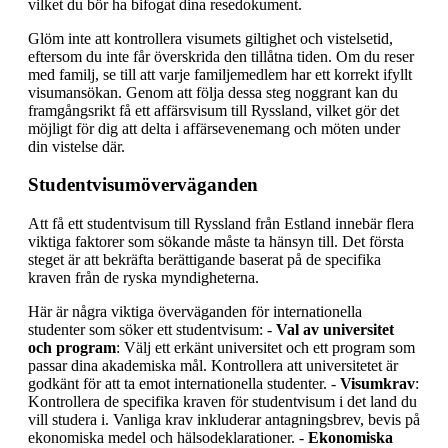
vilket du bör ha bifogat dina resedokument.
Glöm inte att kontrollera visumets giltighet och vistelsetid,
eftersom du inte får överskrida den tillåtna tiden. Om du reser
med familj, se till att varje familjemedlem har ett korrekt ifyllt
visumansökan. Genom att följa dessa steg noggrant kan du
framgångsrikt få ett affärsvisum till Ryssland, vilket gör det
möjligt för dig att delta i affärsevenemang och möten under
din vistelse där.
Studentvisumöverväganden
Att få ett studentvisum till Ryssland från Estland innebär flera
viktiga faktorer som sökande måste ta hänsyn till. Det första
steget är att bekräfta berättigande baserat på de specifika
kraven från de ryska myndigheterna.
Här är några viktiga överväganden för internationella
studenter som söker ett studentvisum: -
Val av universitet
och program
: Välj ett erkänt universitet och ett program som
passar dina akademiska mål. Kontrollera att universitetet är
godkänt för att ta emot internationella studenter. -
Visumkrav
:
Kontrollera de specifika kraven för studentvisum i det land du
vill studera i. Vanliga krav inkluderar antagningsbrev, bevis på
ekonomiska medel och hälsodeklarationer. -
Ekonomiska