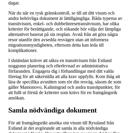
dagar.
När du når en rysk gränskontroll, se till att ditt visum och
andra behövliga dokument är lättillgängliga. Båda typerna av
transitvisum, enkel- och dubbelinresetransitvisum, har olika
kriterier för berättigande, och sökande bör välja det lämpliga
alternativet baserat på sin resplan. Avstå från att göra några
resor utanför den avsedda resvägen utan att informera
migrationsmyndigheten, eftersom detta kan leda till
komplikationer.
I slutändan kräver att säkra en transitvisum från Estland
noggrann planering och efterlevnad av administrativa
förfaranden. Engagera dig i förhandlingar med ditt valda
företag för att säkerställa att alla krav uppfylls. Kom ihåg att
läsa de specifika avsnitten som rör din resväg, såsom de som
gäller Mamonovo, Kaliningrad och andra transitpunkter, för
att fullt ut förstå de kriterier som krävs för en framgångsrik
ansökan.
Samla nödvändiga dokument
För att framgångsrikt ansöka om visum till Ryssland från
Estland är det avgörande att samla in alla nödvändiga