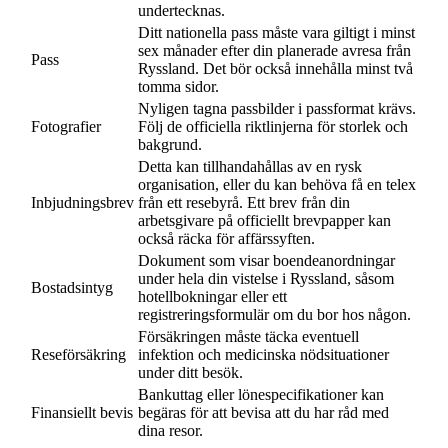
undertecknas.
Ditt nationella pass måste vara giltigt i minst
sex månader efter din planerade avresa från
Pass
Ryssland. Det bör också innehålla minst två
tomma sidor.
Nyligen tagna passbilder i passformat krävs.
Fotografier
Följ de officiella riktlinjerna för storlek och
bakgrund.
Detta kan tillhandahållas av en rysk
organisation, eller du kan behöva få en telex
Inbjudningsbrev
från ett resebyrå. Ett brev från din
arbetsgivare på officiellt brevpapper kan
också räcka för affärssyften.
Dokument som visar boendeanordningar
under hela din vistelse i Ryssland, såsom
Bostadsintyg
hotellbokningar eller ett
registreringsformulär om du bor hos någon.
Försäkringen måste täcka eventuell
Reseförsäkring
infektion och medicinska nödsituationer
under ditt besök.
Bankuttag eller lönespecifikationer kan
Finansiellt bevis
begäras för att bevisa att du har råd med
dina resor.