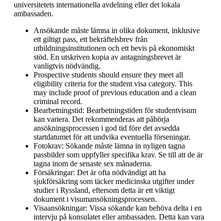
universitetets internationella avdelning eller det lokala
ambassaden.
Ansökande måste lämna in olika dokument, inklusive
ett giltigt pass, ett bekräftelsbrev från
utbildningsinstitutionen och ett bevis på ekonomiskt
stöd. En utskriven kopia av antagningsbrevet är
vanligtvis nödvändig.
Prospective students should ensure they meet all
eligibility criteria for the student visa category. This
may include proof of previous education and a clean
criminal record.
Bearbetningstid: Bearbetningstiden för studentvisum
kan variera. Det rekommenderas att påbörja
ansökningsprocessen i god tid före det avsedda
startdatumet för att undvika eventuella förseningar.
Fotokrav: Sökande måste lämna in nyligen tagna
passbilder som uppfyller specifika krav. Se till att de är
tagna inom de senaste sex månaderna.
Försäkringar: Det är ofta nödvändigt att ha
sjukförsäkring som täcker medicinska utgifter under
studier i Ryssland, eftersom detta är ett viktigt
dokument i visumansökningsprocessen.
Visaansökningar: Vissa sökande kan behöva delta i en
intervju på konsulatet eller ambassaden. Detta kan vara