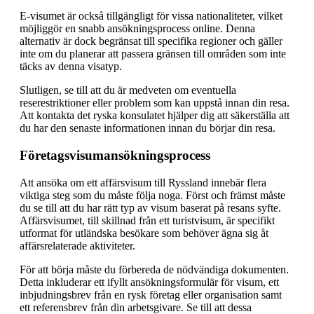
E-visumet är också tillgängligt för vissa nationaliteter, vilket
möjliggör en snabb ansökningsprocess online. Denna
alternativ är dock begränsat till specifika regioner och gäller
inte om du planerar att passera gränsen till områden som inte
täcks av denna visatyp.
Slutligen, se till att du är medveten om eventuella
reserestriktioner eller problem som kan uppstå innan din resa.
Att kontakta det ryska konsulatet hjälper dig att säkerställa att
du har den senaste informationen innan du börjar din resa.
Företagsvisumansökningsprocess
Att ansöka om ett affärsvisum till Ryssland innebär flera
viktiga steg som du måste följa noga. Först och främst måste
du se till att du har rätt typ av visum baserat på resans syfte.
Affärsvisumet, till skillnad från ett turistvisum, är specifikt
utformat för utländska besökare som behöver ägna sig åt
affärsrelaterade aktiviteter.
För att börja måste du förbereda de nödvändiga dokumenten.
Detta inkluderar ett ifyllt ansökningsformulär för visum, ett
inbjudningsbrev från en rysk företag eller organisation samt
ett referensbrev från din arbetsgivare. Se till att dessa