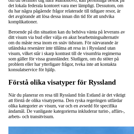
om du befinner dig nära Mamonovo, kan personliga besök på
det lokala federala kontoret vara mer lämpligt. Dessutom, om
du har några pågående frågor relaterade till tidigare resor, är
det avgörande att lösa dessa innan din tid för att undvika
komplikationer.
Beroende på din situation kan du behöva vänta på leverans av
ditt visum via bud eller välja en akut bearbetningsalternativ
om du måste resa inom en snäv tidsram. För närvarande är
utländska resenärer inte tillåtna att resa in i Ryssland utan
visum, vilket står i skarp kontrast till de visumfria regimerna
som gäller för vissa grannländer. Slutligen, om du stöter på
problem eller har ytterligare frågor, tveka inte att kontakta
konsulatservice för hjälp.
Förstå olika visatyper för Ryssland
När du planerar en resa till Ryssland från Estland är det viktigt
att förstå de olika visatyperna. Den ryska regeringen utfärdar
olika kategorier av visum, var och en avsedd för specifika
ändamål. De vanligaste kategorierna inkluderar turist-, affärs-,
arbets- och transitvisum.