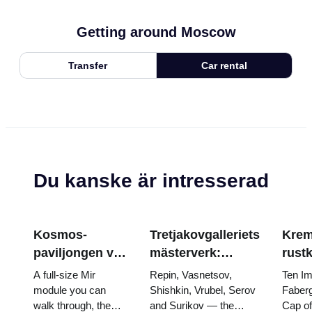
Getting around Moscow
Transfer
Car rental
Du kanske är intresserad
Kosmos-
Tretjakovgalleriets
Krem
paviljongen vid
mästerverk:
rust
VDNKh: Inuti
målningarna som
Fabe
A full-size Mir
Repin, Vasnetsov,
Ten Im
Rysslands
är värda att
tron
module you can
Shishkin, Vrubel, Serov
Faberg
walk through, the
and Surikov — the
Cap o
största
planera kring
krön