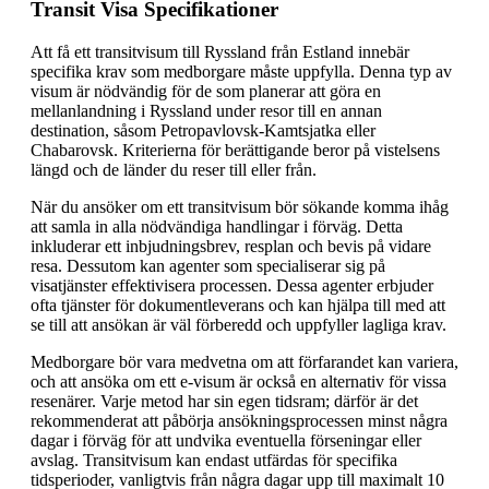
Transit Visa Specifikationer
Att få ett transitvisum till Ryssland från Estland innebär
specifika krav som medborgare måste uppfylla. Denna typ av
visum är nödvändig för de som planerar att göra en
mellanlandning i Ryssland under resor till en annan
destination, såsom Petropavlovsk-Kamtsjatka eller
Chabarovsk. Kriterierna för berättigande beror på vistelsens
längd och de länder du reser till eller från.
När du ansöker om ett transitvisum bör sökande komma ihåg
att samla in alla nödvändiga handlingar i förväg. Detta
inkluderar ett inbjudningsbrev, resplan och bevis på vidare
resa. Dessutom kan agenter som specialiserar sig på
visatjänster effektivisera processen. Dessa agenter erbjuder
ofta tjänster för dokumentleverans och kan hjälpa till med att
se till att ansökan är väl förberedd och uppfyller lagliga krav.
Medborgare bör vara medvetna om att förfarandet kan variera,
och att ansöka om ett e-visum är också en alternativ för vissa
resenärer. Varje metod har sin egen tidsram; därför är det
rekommenderat att påbörja ansökningsprocessen minst några
dagar i förväg för att undvika eventuella förseningar eller
avslag. Transitvisum kan endast utfärdas för specifika
tidsperioder, vanligtvis från några dagar upp till maximalt 10