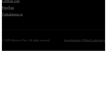
GetBoat.com
PiterPass
Tutkakdoma.ru
©
2026
Moscow Pass
. All rights reserved.
Integritetspolicy
Villkor
Cookiepolicy