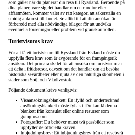
som gäller när du planerar din resa till Ryssland. Beroende på
dina planer, vare sig det handlar om en rundtur eller
affärsmöten, kommer valet av rätt kategori att säkerställa en
smidig ankomst till landet. Se alltid till att din ansökan är
förberedd med alla nödvändiga bilagor för att undvika
eventuella förseningar eller problem vid gränskontrollen.
Turistvisums krav
För att få ett turistvisum till Ryssland från Estland måste du
uppfylla flera krav som är avgörande för en framgångsrik
ansökan. Det primära skälet för att ansöka om turistvisum är
att delta i fritidsresor, oavsett om det handlar om att besöka
historiska sevärdheter eller njuta av den naturliga skönheten i
städer som Sotji och Vladivostok.
Följande dokument krävs vanligtvis:
Visaansökningsblankett: En ifylld och undertecknad
ansökningsblankett måste fyllas i. Du kan få denna
blankett från konsulat eller online resurser som
goingrus.com.
Fotografier: Du behöver minst två passbilder som
uppfyller de officiella kraven.
Inbjudningsbrev: Ett inbjudningsbrev från ett resebyrå