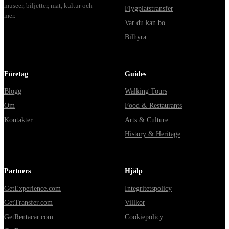
museer, biljetter, mat, kultur och
Flygplatstransfer
mer.
Var du kan bo
Bilhyra
Företag
Guides
Blogg
Walking Tours
Om
Food & Restaurants
Kontakter
Arts & Culture
History & Heritage
Partners
Hjälp
GetExperience.com
Integritetspolicy
GetTransfer.com
Villkor
GetRentacar.com
Cookiepolicy