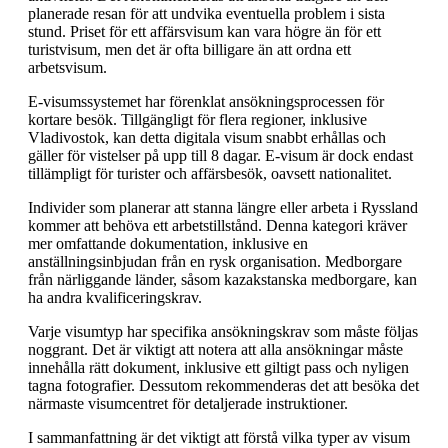
planerade resan för att undvika eventuella problem i sista
stund. Priset för ett affärsvisum kan vara högre än för ett
turistvisum, men det är ofta billigare än att ordna ett
arbetsvisum.
E-visumssystemet har förenklat ansökningsprocessen för
kortare besök. Tillgängligt för flera regioner, inklusive
Vladivostok, kan detta digitala visum snabbt erhållas och
gäller för vistelser på upp till 8 dagar. E-visum är dock endast
tillämpligt för turister och affärsbesök, oavsett nationalitet.
Individer som planerar att stanna längre eller arbeta i Ryssland
kommer att behöva ett arbetstillstånd. Denna kategori kräver
mer omfattande dokumentation, inklusive en
anställningsinbjudan från en rysk organisation. Medborgare
från närliggande länder, såsom kazakstanska medborgare, kan
ha andra kvalificeringskrav.
Varje visumtyp har specifika ansökningskrav som måste följas
noggrant. Det är viktigt att notera att alla ansökningar måste
innehålla rätt dokument, inklusive ett giltigt pass och nyligen
tagna fotografier. Dessutom rekommenderas det att besöka det
närmaste visumcentret för detaljerade instruktioner.
I sammanfattning är det viktigt att förstå vilka typer av visum