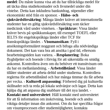
medel
: Du måste kunna visa att du har tillräckliga medel för
att täcka dina studiekostnader och livsmedel under din
vistelse. Detta kan inkludera bankutdrag, stipendier eller
ekonomiskt stöd från en sponsor. -
Hälso- och
sjukvårdsförsäkring
: Många länder kräver att internationella
studenter har en giltig sjukvårdsförsäkring som täcker
medicinsk vård under vistelsen. -
Språkkrav
: Vissa länder
kräver bevis på språkkunskaper, till exempel TOEFL eller
IELTS för engelskspråkiga länder eller TCF för
franskspråkiga länder. -
Visumansökan
: Fyll i
ansökningsformuläret noggrant och bifoga alla nödvändiga
dokument. Det kan vara bra att ansöka i god tid, eftersom
bearbetningstiden kan variera. -
Resplanering
: Boka
flygbiljetter och boende i förväg för att säkerställa en smidig
ankomst. Kontrollera även om du behöver ett transitvisum om
du har en mellanlandning. -
Arbetstillstånd
: Vissa länder
tillåter studenter att arbeta deltid under studierna. Kontrollera
reglerna för arbetstillstånd och hur många timmar du får arbeta
per vecka. -
Kulturell anpassning
: Förbered dig på kulturella
skillnader och ta reda på lokala sedvänjor och lagar. Detta kan
hjälpa dig att anpassa dig snabbare till det nya landet. -
Kontakt med universitetet
: Håll kontakt med universitetet
för att få information om inskrivning, boende och andra
viktiga detaljer innan din ankomst. Om du har specifika frågor
om visumprocessen eller studiemöjligheter, kontakta