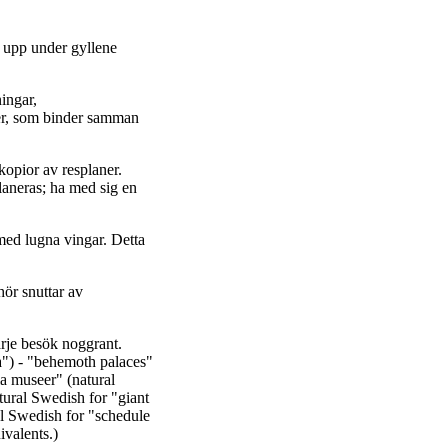
r upp under gyllene
ningar,
er, som binder samman
 kopior av resplaner.
laneras; ha med sig en
 med lugna vingar. Detta
hör snuttar av
arje besök noggrant.
") - "behemoth palaces"
a museer" (natural
tural Swedish for "giant
al Swedish for "schedule
ivalents.)