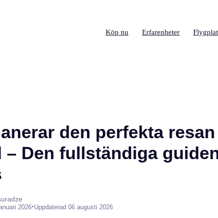
Köp nu
Erfarenheter
Flygplat
anerar den perfekta resan t
 – Den fullständiga guide
s
suradze
•
januari 2026
Uppdaterad 06 augusti 2026