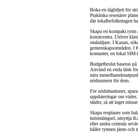
Boka en tågbiljett för st
Praktiska resenärer plane
där lokalbefolkningen hand
Skapa en kompakt rytm a
konstcentra. Utöver klass
småsäljare. I Kazan, söka
gemenskapsområden. I Kaz
kontanter, en lokal SIM-
Budgetbeslut baseras på 
Använd en enda länk för a
nära tunnelbaneknutpunkt
nödnumren för dem.
För nödsituationer, spara
uppdateringar om väder, 
städer, så att inget missar
Skapa resplaner som bal
turiststängsel, utnyttja 
eller andra centrala sev
håller rytmen jämn och m