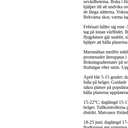
sevärdheterna. Boka i för
hjälper till att undvika
de långa nätterna. Vokru
Bekväma skor, varma la
Februari håller sig runt -
tag på innan vårflödet. 
flygplatsen går snabbt, s
hjälper att hålla planern
Marsmältan medför mildar
promenader återupptas i p
Bokningsalternativ på se
flodstigar efter snön. Up
April blir 5-15 grader; 
fulla på helger. Guidade 
säkra platser på populär
hålla planerna uppdatera
15-22°C; daglängd 15-17
helger. Tullkontrollerna 
distrikt. Matvanor förän
18-25 juni; daglängd 17-
flodkruiser ger spänning