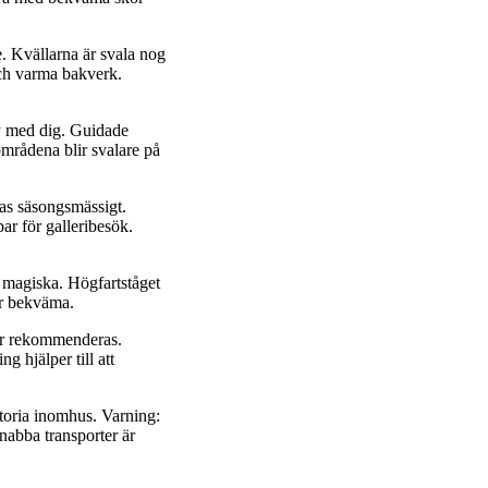
e. Kvällarna är svala nog
och varma bakverk.
y med dig. Guidade
områdena blir svalare på
as säsongsmässigt.
r för galleribesök.
 magiska. Högfartståget
lir bekväma.
kor rekommenderas.
 hjälper till att
storia inomhus. Varning:
nabba transporter är