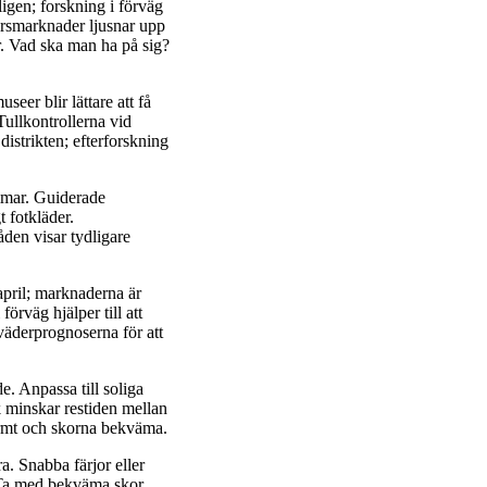
ligen; forskning i förväg
bärsmarknader ljusnar upp
r. Vad ska man ha på sig?
seer blir lättare att få
Tullkontrollerna vid
distrikten; efterforskning
immar. Guiderade
t fotkläder.
den visar tydligare
april; marknaderna är
örväg hjälper till att
väderprognoserna för att
 Anpassa till soliga
ik minskar restiden mellan
varmt och skorna bekväma.
a. Snabba färjor eller
. Ta med bekväma skor