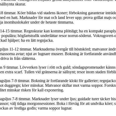
sällsynta skurar.
18 timmar. Köer bildas vid stadens ikoner; förbokning garanterar inträd
med en hatt. Marknader för mat och land lever upp; prova grillat majs 
älja inomhuslokaler under de hetaste timmarna.
 14-15 timmar. Regnskurar kan komma plötsligt; ha en kompakt parapl
e populära; högfartstrafik underlättar resor norrut-söderut. Vokrugsvert-
ckad hjälper; ha en lätt regnjacka.
sljus 11-12 timmar. Marknaderna övergår till höstskörd; matvanor ändr
assorna avtar; njut av lugnare museer. Bokning är fortfarande användba
riva in från slätterna.
us 9 timmar. Lövverken lyser i rött och guld; söndagspromenader känns
 en extra scarf. Tullen vid gränserna är sällsynt; resor inom staden förb
agsljus 7-9 timmar. Bokning är fortfarande klokt för gallerier; regnjac
t duggregn; köer minskar. Matvanor skiftar mot varma soppor. Forskning
itet minskar risken för kall exponering.
dagsljus 7-8 timmar. Marknader lyser under ljus; guidade turer täcker hi
ssor; välj tidiga morgonsessioner. Boka i förväg för att undvika köer; s
ockas av festliga godis; varma soppor lugnar.