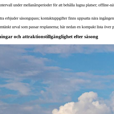
tervall under mellanårsperioder för att behålla lugna platser; offline-n
ntra erbjuder säsongspass; kontaktuppgifter finns uppsatta nära ingången t
mtänkt urval som passar resplanerna; här nedan en kompakt lista över 
ngar och attraktionstillgänglighet efter säsong