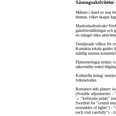
Säsongsaktiviteter 
Målsen i slutet av maj f
timmar, vilket skapar lu
Maslenitsafestivaler före
gatuföreställningar och
en mängd olika aktivitete
Detaljerade villkor för re
Kontakta lokala guider f
måttlig summa kontanter 
Platsnoteringar nedan: v
säkerställer enkel tillgån
Kulturella inslag: matrj
folkmelodier.
Romanov-tids platser: kol
(Notable adjustments: 
→ "kolossala palats" (n
Swedish for "central muse
ensembles of lights") - 
each visit carefully") - 