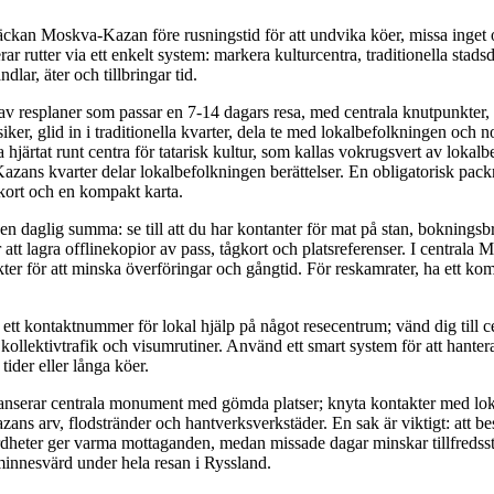
räckan Moskva-Kazan före rusningstid för att undvika köer, missa inget o
rar rutter via ett enkelt system: markera kulturcentra, traditionella stads
lar, äter och tillbringar tid.
v resplaner som passar en 7-14 dagars resa, med centrala knutpunkter,
iker, glid in i traditionella kvarter, dela te med lokalbefolkningen och
 hjärtat runt centra för tatarisk kultur, som kallas vokrugsvert av lokalb
ans kvarter delar lokalbefolkningen berättelser. En obligatorisk packn
kort och en kompakt karta.
en daglig summa: se till att du har kontanter för mat på stan, bokningsb
tt lagra offlinekopior av pass, tågkort och platsreferenser. I centrala
er för att minska överföringar och gångtid. För reskamrater, ha ett ko
 ett kontaktnummer för lokal hjälp på något resecentrum; vänd dig till ce
kollektivtrafik och visumrutiner. Använd ett smart system för att hanter
 tider eller långa köer.
anserar centrala monument med gömda platser; knyta kontakter med lo
Kazans arv, flodstränder och hantverksverkstäder. En sak är viktigt: att b
ärdheter ger varma mottaganden, medan missade dagar minskar tillfredss
innesvärd under hela resan i Ryssland.