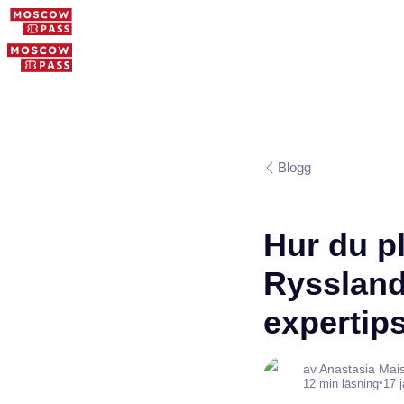
Blogg
Hur du pl
Ryssland
expertip
av Anastasia Mai
•
12 min läsning
17 