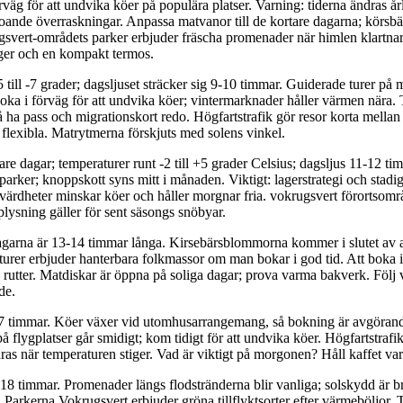
väg för att undvika köer på populära platser. Varning: tiderna ändras år
 oroande överraskningar. Anpassa matvanor till de kortare dagarna; körs
gsvert-områdets parker erbjuder fräscha promenader när himlen klartna
ger och en kompakt termos.
5 till -7 grader; dagsljuset sträcker sig 9-10 timmar. Guiderade turer på mu
Boka i förväg för att undvika köer; vintermarknader håller värmen nära. 
å ha pass och migrationskort redo. Högfartstrafik gör resor korta mellan 
a flexibla. Matrytmerna förskjuts med solens vinkel.
e dagar; temperaturer runt -2 till +5 grader Celsius; dagsljus 11-12 t
arker; knoppskott syns mitt i månaden. Viktigt: lagerstrategi och stadig
värdheter minskar köer och håller morgnar fria. vokrugsvert förortsområ
plysning gäller för sent säsongs snöbyar.
dagarna är 13-14 timmar långa. Kirsebärsblommorna kommer i slutet av 
turer erbjuder hanterbara folkmassor om man bokar i god tid. Att boka i f
a rutter. Matdiskar är öppna på soliga dagar; prova varma bakverk. Följ 
de.
 timmar. Köer växer vid utomhusarrangemang, så bokning är avgörande.
på flygplatser går smidigt; kom tidigt för att undvika köer. Högfartstraf
dras när temperaturen stiger. Vad är viktigt på morgonen? Håll kaffet 
18 timmar. Promenader längs flodstränderna blir vanliga; solskydd är br
. Parkerna Vokrugsvert erbjuder gröna tillflyktsorter efter värmeböljor