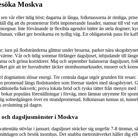
esöka Moskva
n vår eller tidig höst; dagarna är långa, folkmassorna är rimliga, priser
täll dig att du promenerar förbi imponerande fasader, stannar till vid va
 morgnar. Inte förvånande är flexibla agendor bättre än stela dogmer; kyri
nelbanan, vilket ger besökarna en tydlig väg. En obligatorisk paus för kaffe 
r; isen på flodstränderna glittrar under broarna, parker nära skogsbryne
värme. Vår och tidig sommar förlänger dagsljuset, inbjudande till längr
rna och gröna korridorer. Maj och september balanserar dagsljuset, fo
vilket gör att tre huvudrutter täcker utomhusmarknader, museer och konse
stel dogmatism slösar energi. Tre centrala dagar utgör grunden för resan
 en promenad längs flodstranden som förenar staden med skogsbrynet. G
aditionella bakverk; prova lokala bröd och ryska rätter från menyn med k
u bokar populära föreställningar i förväg, men lämnar utrymme för spo
 dig solnedgången över en strandpromenad, folkmassan tunnas ut, tunne
sk avslutning på dagen.
 och dagsljusmönster i Moskva
ttentäta stövlar i januari; dagsljuset sträcker sig ungefär 7-8 timmar, s
ttdagen och besök inomhus. Det snabba metronätverket håller dig effe