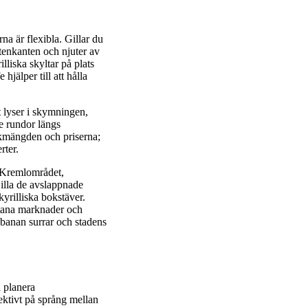
na är flexibla. Gillar du
ttenkanten och njuter av
lliska skyltar på plats
hjälper till att hålla
t lyser i skymningen,
e rundor längs
lkmängden och priserna;
rter.
: Kremlområdet,
illa de avslappnade
yrilliska bokstäver.
ntana marknader och
lbanan surrar och stadens
å planera
ktivt på språng mellan