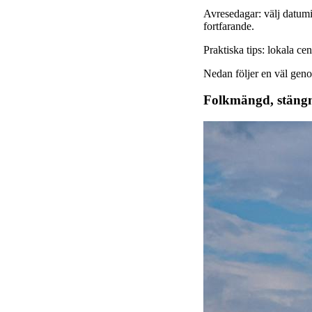
Avresedagar: välj datumin
fortfarande.
Praktiska tips: lokala ce
Nedan följer en väl geno
Folkmängd, stängni