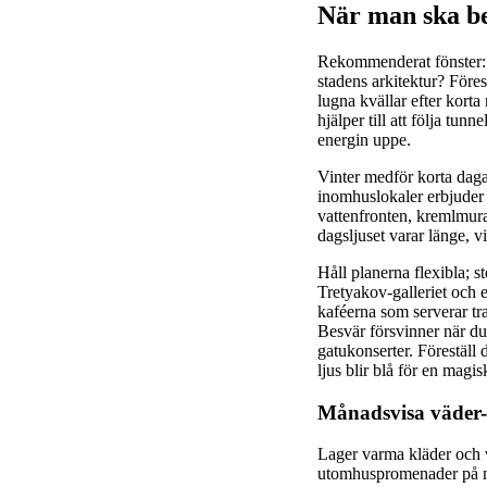
När man ska b
Rekommenderat fönster: se
stadens arkitektur? Föres
lugna kvällar efter korta
hjälper till att följa tun
energin uppe.
Vinter medför korta daga
inomhuslokaler erbjuder 
vattenfronten, kremlmura
dagsljuset varar länge, 
Håll planerna flexibla; 
Tretyakov-galleriet och
kaféerna som serverar tr
Besvär försvinner när d
gatukonserter. Föreställ
ljus blir blå för en magi
Månadsvisa väder-
Lager varma kläder och va
utomhuspromenader på mi