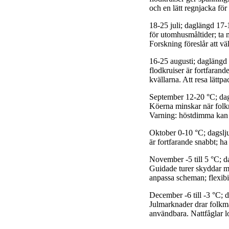
och en lätt regnjacka för 
18-25 juli; daglängd 17-
för utomhusmåltider; ta 
Forskning föreslår att v
16-25 augusti; daglängd
flodkruiser är fortfarand
kvällarna. Att resa lättpa
September 12-20 °C; dag
Köerna minskar när folkm
Varning: höstdimma kan d
Oktober 0-10 °C; dagslj
är fortfarande snabbt; ha
November -5 till 5 °C; d
Guidade turer skyddar mo
anpassa scheman; flexibil
December -6 till -3 °C; 
Julmarknader drar folkma
användbara. Nattfåglar l