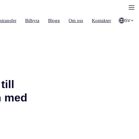
stransfer
Bilhyra
Blogg
Om oss
Kontakter
SV
ill
n med