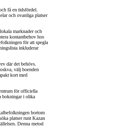
ch få en tidsfördel.
delar och ovanliga platser
 lokala marknader och
 notera kontantbehov hos
efolkningen för att spegla
ingslista inkluderar
rev där det behövs.
 Moskva, välj boenden
mpakt kort med
ntrum för officiella
a bokningar i olika
kalbefolkningen bortom
esöka platser runt Kazan
tällelsen. Denna metod