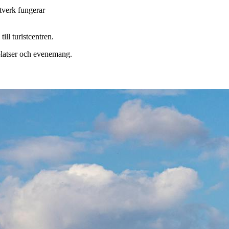
ätverk fungerar
ill turistcentren.
platser och evenemang.