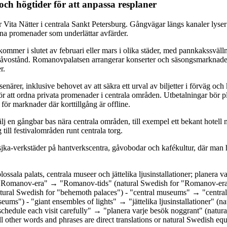
och högtider för att anpassa resplaner
ör Vita Nätter i centrala Sankt Petersburg. Gångvägar längs kanaler lyse
gna promenader som underlättar avfärder.
kommer i slutet av februari eller mars i olika städer, med pannkakssväll
 gåvostånd. Romanovpalatsen arrangerar konserter och säsongsmarknad
r.
senärer, inklusive behovet av att säkra ett urval av biljetter i förväg och
ör att ordna privata promenader i centrala områden. Utbetalningar bör p
för marknader där korttillgång är offline.
älj en gångbar bas nära centrala områden, till exempel ett bekant hotell
g till festivalområden runt centrala torg.
osjka-verkstäder på hantverkscentra, gåvobodar och kafékultur, där man 
ossala palats, centrala museer och jättelika ljusinstallationer; planera v
- "Romanov-era" → "Romanov-tids" (natural Swedish for "Romanov-era
atural Swedish for "behemoth palaces") - "central museums" → "central
ums") - "giant ensembles of lights" → "jättelika ljusinstallationer" (na
"schedule each visit carefully" → "planera varje besök noggrant" (natur
All other words and phrases are direct translations or natural Swedish equ