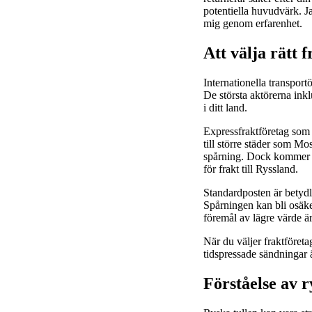
potentiella huvudvärk. Ja
mig genom erfarenhet.
Att välja rätt 
Internationella transportö
De största aktörerna in
i ditt land.
Expressfraktföretag som 
till större städer som Mo
spårning. Dock kommer des
för frakt till Ryssland.
Standardposten är betydl
Spårningen kan bli osäke
föremål av lägre värde ä
När du väljer fraktföreta
tidspressade sändningar ä
Förståelse av 