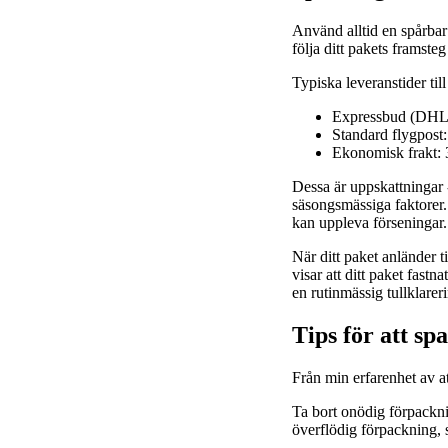
Använd alltid en spårbar 
följa ditt pakets framste
Typiska leveranstider ti
Expressbud (DHL,
Standard flygpost:
Ekonomisk frakt: 
Dessa är uppskattningar -
säsongsmässiga faktorer.
kan uppleva förseningar.
När ditt paket anländer 
visar att ditt paket fastn
en rutinmässig tullklarer
Tips för att sp
Från min erfarenhet av at
Ta bort onödig förpackni
överflödig förpackning, s