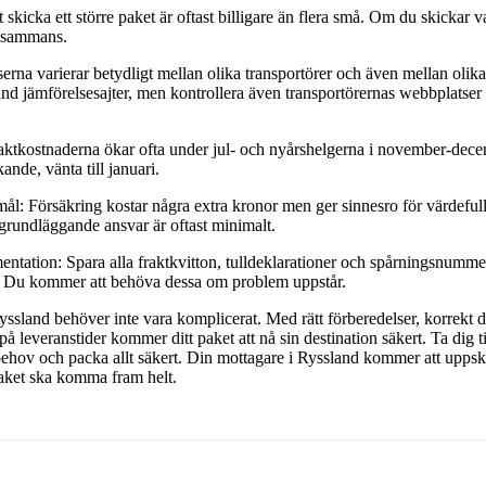
t skicka ett större paket är oftast billigare än flera små. Om du skickar 
llsammans.
serna varierar betydligt mellan olika transportörer och även mellan olika
d jämförelsesajter, men kontrollera även transportörernas webbplatser d
ktkostnaderna ökar ofta under jul- och nyårshelgerna i november-dec
ande, vänta till januari.
ål: Försäkring kostar några extra kronor men ger sinnesro för värdefulla
grundläggande ansvar är oftast minimalt.
tation: Spara alla fraktkvitton, tulldeklarationer och spårningsnummer t
t. Du kommer att behöva dessa om problem uppstår.
 Ryssland behöver inte vara komplicerat. Med rätt förberedelser, korrek
på leveranstider kommer ditt paket att nå sin destination säkert. Ta dig ti
a behov och packa allt säkert. Din mottagare i Ryssland kommer att upps
 paket ska komma fram helt.