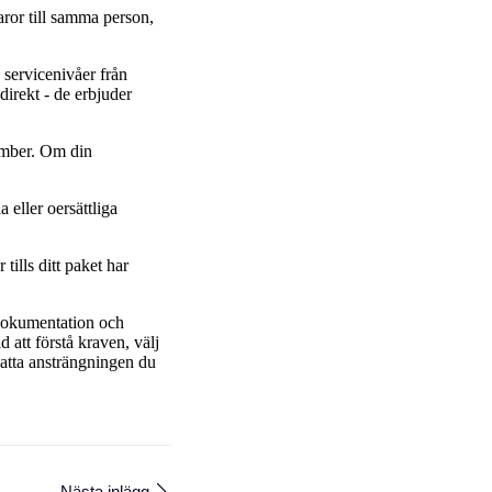
varor till samma person,
 servicenivåer från
irekt - de erbjuder
ember. Om din
 eller oersättliga
ills ditt paket har
t dokumentation och
d att förstå kraven, välj
katta ansträngningen du
Nästa inlägg