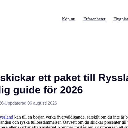
Köp nu
Erfarenheter
Flygplat
kickar ett paket till Ryss
ig guide för 2026
26
Uppdaterad 06 augusti 2026
yssland
kan till en början verka överväldigande, särskilt om du inte är
aranden och ryska tullbestämmelser. Oavsett om du skickar presenter till
n resa eller skickar affärsmaterial, kommer förståelsen av processen att s