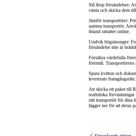
Slå ihop försändelser: At
vänta och skicka dem ti
Jämför transportörer: Pri
samma transportör. Använ
ibland rabatter online.
Undvik högsäsonger: Fra
försändelse inte är brådsk
Försäkra värdefulla förem
föremål. Transportörens 
Spara kvitton och dokumen
levererats framgångsrik
Att skicka ett paket till
realistiska förväntningar 
rätt transportör för din
lägger ner för att deras
Föregående inlägg