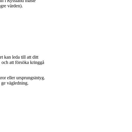
in i Ryssland måste
ögre värden).
kan leda till att ditt
, och att försöka kringgå
or eller ursprungsintyg.
n ge vägledning.