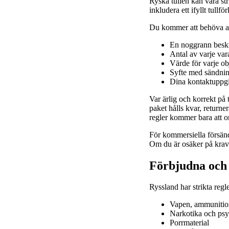
Ryska tullen kan vara st
inkludera ett ifyllt tul
Du kommer att behöva an
En noggrann beskr
Antal av varje var
Värde för varje ob
Syfte med sändning
Dina kontaktuppgif
Var ärlig och korrekt på t
paket hålls kvar, returne
regler kommer bara att o
För kommersiella försänd
Om du är osäker på kraven
Förbjudna och
Ryssland har strikta regl
Vapen, ammunition
Narkotika och ps
Porrmaterial