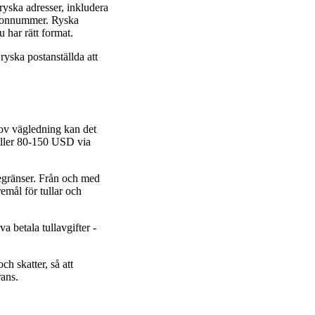
ryska adresser, inkludera
efonnummer. Ryska
u har rätt format.
ryska postanställda att
rov vägledning kan det
 eller 80-150 USD via
rdegränser. Från och med
emål för tullar och
a betala tullavgifter -
ch skatter, så att
rans.