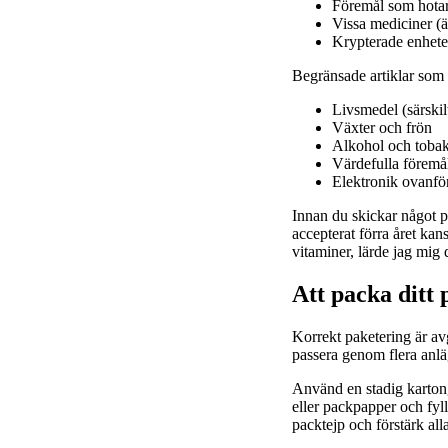
Föremål som hotar
Vissa mediciner (ä
Krypterade enheter
Begränsade artiklar som k
Livsmedel (särskil
Växter och frön
Alkohol och tobak 
Värdefulla förem
Elektronik ovanfö
Innan du skickar något pa
accepterat förra året kan
vitaminer, lärde jag mig 
Att packa ditt 
Korrekt paketering är av
passera genom flera anlä
Använd en stadig kartong 
eller packpapper och fyl
packtejp och förstärk all