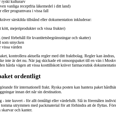
 ryskt kulturarv
ven vanliga receptfria läkemedel i ditt land)
 eller programvara i vissa fall
räver särskilda tillstånd eller dokumentation inkluderar:
t kött, mejeriprodukter och vissa frukter)
(med förbehåll för kvantitetsbegränsningar och skatter)
ål som smycken
r vissa värden
ket, kontrollera aktuella regler med ditt fraktbolag. Regler kan ändras
ske inte är det nu. När jag skickade ett omsorgspaket till en vän i Mosk
den hårda vägen att vissa kosttillskott kräver farmaceutisk dokumentatio
paket ordentligt
görande för internationell frakt. Ryska posten kan hantera paket hårdhän
ggningar innan det når sin destination.
- inte kuvert - för allt ömtåligt eller värdefullt. Slå in föremålen indiv
l tomma utrymmen med packmaterial för att förhindra att de flyttas. För
a skarvar och kanter.