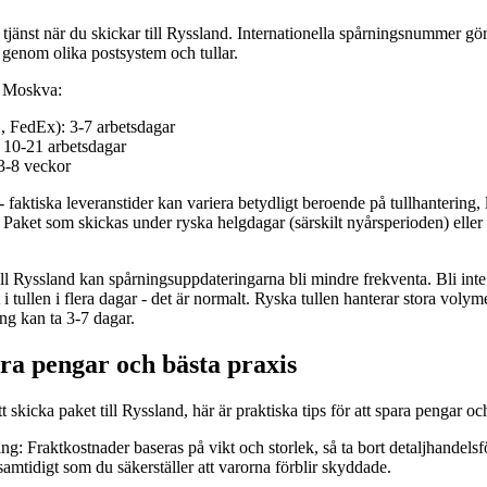
tjänst när du skickar till Ryssland. Internationella spårningsnummer gör 
g genom olika postsystem och tullar.
ll Moskva:
 FedEx): 3-7 arbetsdagar
 10-21 arbetsdagar
3-8 veckor
 faktiska leveranstider kan variera betydligt beroende på tullhantering, 
 Paket som skickas under ryska helgdagar (särskilt nyårsperioden) elle
till Ryssland kan spårningsuppdateringarna bli mindre frekventa. Bli int
at i tullen i flera dagar - det är normalt. Ryska tullen hanterar stora volym
ing kan ta 3-7 dagar.
ara pengar och bästa praxis
t skicka paket till Ryssland, här är praktiska tips för att spara pengar 
ng: Fraktkostnader baseras på vikt och storlek, så ta bort detaljhandel
amtidigt som du säkerställer att varorna förblir skyddade.