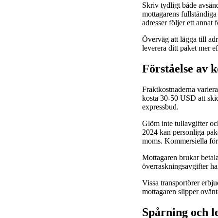
Skriv tydligt både avsän
mottagarens fullständig
adresser följer ett annat
Överväg att lägga till ad
leverera ditt paket mer ef
Förståelse av k
Fraktkostnaderna variera
kosta 30-50 USD att skic
expressbud.
Glöm inte tullavgifter oc
2024 kan personliga pake
moms. Kommersiella förs
Mottagaren brukar betala 
överraskningsavgifter har l
Vissa transportörer erbjud
mottagaren slipper ovänta
Spårning och l