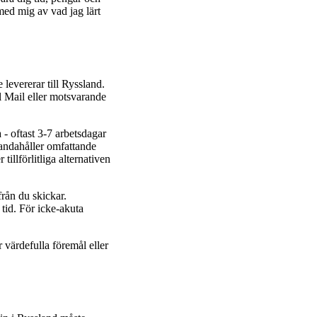
med mig av vad jag lärt
e levererar till Ryssland.
 Mail eller motsvarande
- oftast 3-7 arbetsdagar
lhandahåller omfattande
illförlitliga alternativen
rån du skickar.
tid. För icke-akuta
r värdefulla föremål eller