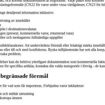
rikt, och korrekt dokumentation är avgörande. Varje paket som kommer 
lförklaringsformulär (CN22 för varor under vissa värdgränser, CN23 för h
ge detaljerad information inklusive:
ivning av innehållet
a
jekt i destinationsvalutan
en (present, kommersiella varor, returnerad vara)
ter och mottagarens fullständiga uppgifter
ulldeklarationer. Att undervärdera föremål eller felaktigt märka innehållet 
ras eller till och med konfiskeras. Ryska tulltjänstemän har sett alla knep
rsaka problem.
elser kan du behöva ytterligare dokumentation som kommersiella faktur
 för specifika artiklar, kontakta din valda transportör i förväg - de ka
 begränsade föremål
er för vad som får importeras. Förbjudna varor inkluderar:
 och militär utrustning
ykotropa ämnen