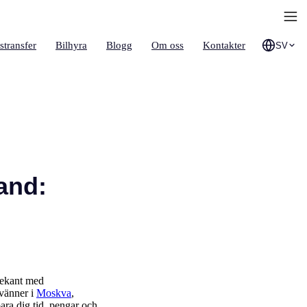
stransfer
Bilhyra
Blogg
Om oss
Kontakter
SV
land:
 bekant med
 vänner i
Moskva
,
para dig tid, pengar och