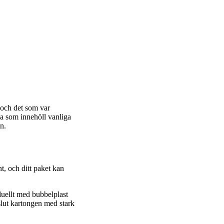
, och det som var
va som innehöll vanliga
n.
t, och ditt paket kan
iduellt med bubbelplast
slut kartongen med stark