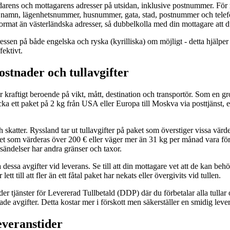
darens och mottagarens adresser på utsidan, inklusive postnummer. För 
a namn, lägenhetsnummer, husnummer, gata, stad, postnummer och tel
 format än västerländska adresser, så dubbelkolla med din mottagare att d
ressen på både engelska och ryska (kyrilliska) om möjligt - detta hjälper 
fektivt.
ostnader och tullavgifter
r kraftigt beroende på vikt, mått, destination och transportör. Som en g
ka ett paket på 2 kg från USA eller Europa till Moskva via posttjänst,
h skatter. Ryssland tar ut tullavgifter på paket som överstiger vissa vä
t som värderas över 200 € eller väger mer än 31 kg per månad vara för
ändelser har andra gränser och taxor.
dessa avgifter vid leverans. Se till att din mottagare vet att de kan behöv
ett till att fler än ett fåtal paket har nekats eller övergivits vid tullen.
er tjänster för Levererad Tullbetald (DDP) där du förbetalar alla tullar o
de avgifter. Detta kostar mer i förskott men säkerställer en smidig leve
everanstider