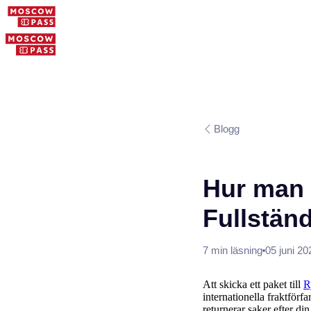
Blogg
Hur man s
Fullständ
7 min läsning
05 juni 20
Att skicka ett paket till
R
internationella fraktförf
returnerar saker efter di