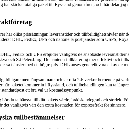
g har skickat otaliga paket till Ryssland genom åren, och här delar jag 
fraktföretag
rer har olika prissättningar, leveranstider och tillförlitlighetsnivåer när d
kluderar DHL, FedEx, UPS och nationella posttjänster som USPS, Royal
DHL, FedEx och UPS erbjuder vanligtvis de snabbaste leveranstiderna 
skva och S:t Petersburg. De hanterar tullklarering mer effektivt och til
sa tjänster med ett högre pris. DHL anses generellt vara ett av de mer t
igt billigare men långsammare och tar ofta 2-6 veckor beroende på varif
r när paketet kommer in i Ryssland, och tullbehandlingen kan ta längre 
r standardpost ett bra val ur kostnadssynpunkt.
g bör du ta hänsyn till ditt pakets värde, brådskandegrad och storlek. Fö
r det vanligtvis värt den extra kostnaden för expressfrakt för sinnesro.
ryska tullbestämmelser