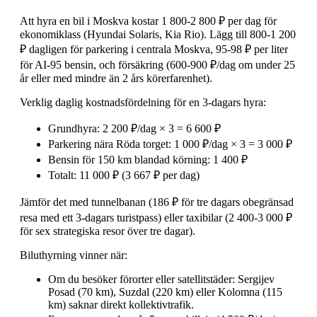
Att hyra en bil i Moskva kostar 1 800-2 800 ₽ per dag för
ekonomiklass (Hyundai Solaris, Kia Rio). Lägg till 800-1 200
₽ dagligen för parkering i centrala Moskva, 95-98 ₽ per liter
för AI-95 bensin, och försäkring (600-900 ₽/dag om under 25
år eller med mindre än 2 års körerfarenhet).
Verklig daglig kostnadsfördelning för en 3-dagars hyra:
Grundhyra: 2 200 ₽/dag × 3 = 6 600 ₽
Parkering nära Röda torget: 1 000 ₽/dag × 3 = 3 000 ₽
Bensin för 150 km blandad körning: 1 400 ₽
Totalt: 11 000 ₽ (3 667 ₽ per dag)
Jämför det med tunnelbanan (186 ₽ för tre dagars obegränsad
resa med ett 3-dagars turistpass) eller taxibilar (2 400-3 000 ₽
för sex strategiska resor över tre dagar).
Biluthyrning vinner när:
Om du besöker förorter eller satellitstäder: Sergijev
Posad (70 km), Suzdal (220 km) eller Kolomna (115
km) saknar direkt kollektivtrafik.