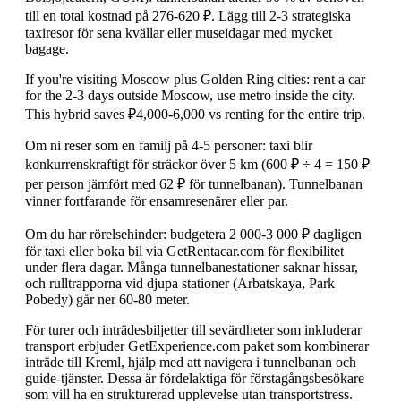
till en total kostnad på 276-620 ₽. Lägg till 2-3 strategiska
taxiresor för sena kvällar eller museidagar med mycket
bagage.
If you're visiting Moscow plus Golden Ring cities: rent a car
for the 2-3 days outside Moscow, use metro inside the city.
This hybrid saves ₽4,000-6,000 vs renting for the entire trip.
Om ni reser som en familj på 4-5 personer: taxi blir
konkurrenskraftigt för sträckor över 5 km (600 ₽ ÷ 4 = 150 ₽
per person jämfört med 62 ₽ för tunnelbanan). Tunnelbanan
vinner fortfarande för ensamresenärer eller par.
Om du har rörelsehinder: budgetera 2 000-3 000 ₽ dagligen
för taxi eller boka bil via GetRentacar.com för flexibilitet
under flera dagar. Många tunnelbanestationer saknar hissar,
och rulltrapporna vid djupa stationer (Arbatskaya, Park
Pobedy) går ner 60-80 meter.
För turer och inträdesbiljetter till sevärdheter som inkluderar
transport erbjuder GetExperience.com paket som kombinerar
inträde till Kreml, hjälp med att navigera i tunnelbanan och
guide-tjänster. Dessa är fördelaktiga för förstagångsbesökare
som vill ha en strukturerad upplevelse utan transportstress.