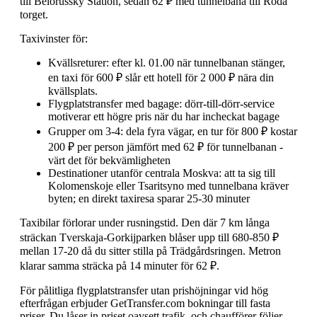
till Belorussky Station, sedan 62 ₽ med tunnelbana till Röda
torget.
Taxivinster för:
Kvällsreturer: efter kl. 01.00 när tunnelbanan stänger,
en taxi för 600 ₽ slår ett hotell för 2 000 ₽ nära din
kvällsplats.
Flygplatstransfer med bagage: dörr-till-dörr-service
motiverar ett högre pris när du har incheckat bagage
Grupper om 3-4: dela fyra vägar, en tur för 800 ₽ kostar
200 ₽ per person jämfört med 62 ₽ för tunnelbanan -
värt det för bekvämligheten
Destinationer utanför centrala Moskva: att ta sig till
Kolomenskoje eller Tsaritsyno med tunnelbana kräver
byten; en direkt taxiresa sparar 25-30 minuter
Taxibilar förlorar under rusningstid. Den där 7 km långa
sträckan Tverskaja-Gorkijparken blåser upp till 680-850 ₽
mellan 17-20 då du sitter stilla på Trädgårdsringen. Metron
klarar samma sträcka på 14 minuter för 62 ₽.
För pålitliga flygplatstransfer utan prishöjningar vid hög
efterfrågan erbjuder GetTransfer.com bokningar till fasta
priser. Du låser in priset oavsett trafik, och chaufförer följer