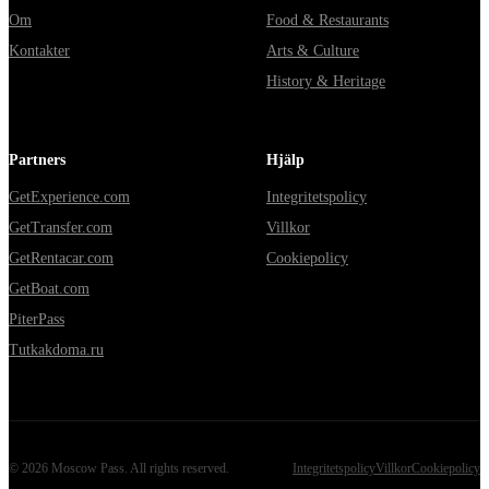
Om
Food & Restaurants
Kontakter
Arts & Culture
History & Heritage
Partners
Hjälp
GetExperience.com
Integritetspolicy
GetTransfer.com
Villkor
GetRentacar.com
Cookiepolicy
GetBoat.com
PiterPass
Tutkakdoma.ru
©
2026
Moscow Pass
. All rights reserved.
Integritetspolicy
Villkor
Cookiepolicy