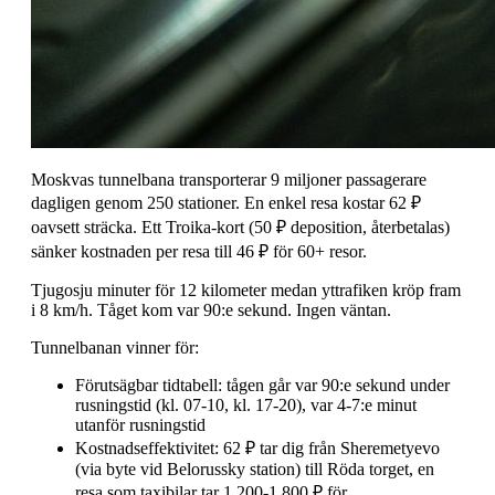
Moskvas tunnelbana transporterar 9 miljoner passagerare
dagligen genom 250 stationer. En enkel resa kostar 62 ₽
oavsett sträcka. Ett Troika-kort (50 ₽ deposition, återbetalas)
sänker kostnaden per resa till 46 ₽ för 60+ resor.
Tjugosju minuter för 12 kilometer medan yttrafiken kröp fram
i 8 km/h. Tåget kom var 90:e sekund. Ingen väntan.
Tunnelbanan vinner för:
Förutsägbar tidtabell: tågen går var 90:e sekund under
rusningstid (kl. 07-10, kl. 17-20), var 4-7:e minut
utanför rusningstid
Kostnadseffektivitet: 62 ₽ tar dig från Sheremetyevo
(via byte vid Belorussky station) till Röda torget, en
resa som taxibilar tar 1 200-1 800 ₽ för