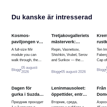
Du kanske är intresserad
Kosmos-
Tretjakovgalleriets
Krem
paviljongen vid
mästerverk:
rust
VDNKh: Inuti
målningarna som
Fabe
A full-size Mir
Repin, Vasnetsov,
Ten Im
Rysslands
är värda att
tron
module you can
Shishkin, Vrubel, Serov
Faberg
walk through, the
and Surikov — the
Cap o
största
planera kring
krön
Energia–Buran
works that stop people,
the do
rymdutställning
05 augusti
Blogg
Blogg
model, scorched
where they hang, and
of two
2026
Blogg
05 augusti 2026
descent capsules
why booking the...
and th
and 120 pieces of
dress 
flight...
Cather
Dagen för
Leninmausoleet:
Från
gurka i Suzdal
öppettider, entré
Dom
2026: biljetter,
och den stora
till 
Праздник проходит
Вторник, среда,
Аэроэ
datum och hur
förvirringen med
cent