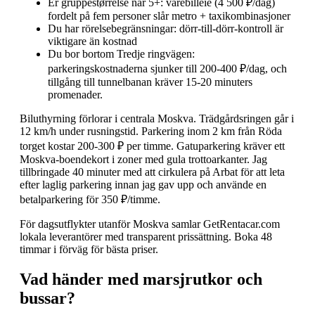
Er gruppestørrelse når 5+: varebilleie (4 500 ₽/dag)
fordelt på fem personer slår metro + taxikombinasjoner
Du har rörelsebegränsningar: dörr-till-dörr-kontroll är
viktigare än kostnad
Du bor bortom Tredje ringvägen:
parkeringskostnaderna sjunker till 200-400 ₽/dag, och
tillgång till tunnelbanan kräver 15-20 minuters
promenader.
Biluthyrning förlorar i centrala Moskva. Trädgårdsringen går i
12 km/h under rusningstid. Parkering inom 2 km från Röda
torget kostar 200-300 ₽ per timme. Gatuparkering kräver ett
Moskva-boendekort i zoner med gula trottoarkanter. Jag
tillbringade 40 minuter med att cirkulera på Arbat för att leta
efter laglig parkering innan jag gav upp och använde en
betalparkering för 350 ₽/timme.
För dagsutflykter utanför Moskva samlar GetRentacar.com
lokala leverantörer med transparent prissättning. Boka 48
timmar i förväg för bästa priser.
Vad händer med marsjrutkor och
bussar?