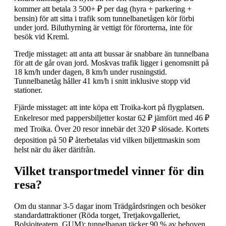
kommer att betala 3 500+ ₽ per dag (hyra + parkering +
bensin) för att sitta i trafik som tunnelbanetågen kör förbi
under jord. Biluthyrning är vettigt för förorterna, inte för
besök vid Kreml.
Tredje misstaget: att anta att bussar är snabbare än tunnelbana
för att de går ovan jord. Moskvas trafik ligger i genomsnitt på
18 km/h under dagen, 8 km/h under rusningstid.
Tunnelbanetåg håller 41 km/h i snitt inklusive stopp vid
stationer.
Fjärde misstaget: att inte köpa ett Troika-kort på flygplatsen.
Enkelresor med pappersbiljetter kostar 62 ₽ jämfört med 46 ₽
med Troika. Över 20 resor innebär det 320 ₽ slösade. Kortets
deposition på 50 ₽ återbetalas vid vilken biljettmaskin som
helst när du åker därifrån.
Vilket transportmedel vinner för din
resa?
Om du stannar 3-5 dagar inom Trädgårdsringen och besöker
standardattraktioner (Röda torget, Tretjakovgalleriet,
Bolsjojteatern, GUM): tunnelbanan täcker 90 % av behoven