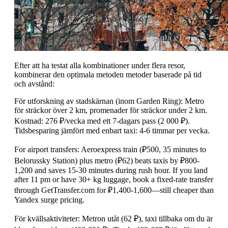
Efter att ha testat alla kombinationer under flera resor,
kombinerar den optimala metoden metoder baserade på tid
och avstånd:
För utforskning av stadskärnan (inom Garden Ring): Metro
för sträckor över 2 km, promenader för sträckor under 2 km.
Kostnad: 276 ₽/vecka med ett 7-dagars pass (2 000 ₽).
Tidsbesparing jämfört med enbart taxi: 4-6 timmar per vecka.
For airport transfers: Aeroexpress train (₽500, 35 minutes to
Belorussky Station) plus metro (₽62) beats taxis by ₽800-
1,200 and saves 15-30 minutes during rush hour. If you land
after 11 pm or have 30+ kg luggage, book a fixed-rate transfer
through GetTransfer.com for ₽1,400-1,600—still cheaper than
Yandex surge pricing.
För kvällsaktiviteter: Metron utåt (62 ₽), taxi tillbaka om du är