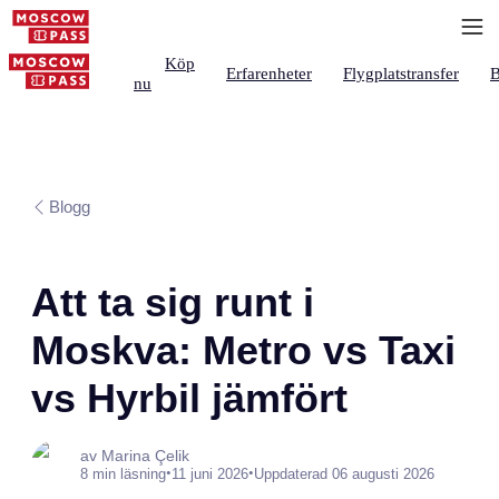
Köp
Erfarenheter
Flygplatstransfer
B
nu
Blogg
Att ta sig runt i
Moskva: Metro vs Taxi
vs Hyrbil jämfört
av Marina Çelik
•
•
8 min läsning
11 juni 2026
Uppdaterad 06 augusti 2026