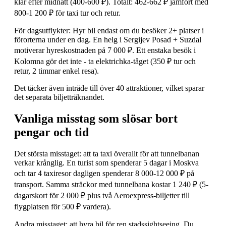
klar efter midnatt (400-600 ₽). Totalt: 462-662 ₽ jämfört med
800-1 200 ₽ för taxi tur och retur.
För dagsutflykter: Hyr bil endast om du besöker 2+ platser i
förorterna under en dag. En helg i Sergijev Posad + Suzdal
motiverar hyreskostnaden på 7 000 ₽. Ett enstaka besök i
Kolomna gör det inte - ta elektrichka-tåget (350 ₽ tur och
retur, 2 timmar enkel resa).
Det täcker även inträde till över 40 attraktioner, vilket sparar
det separata biljetträknandet.
Vanliga misstag som slösar bort
pengar och tid
Det största misstaget: att ta taxi överallt för att tunnelbanan
verkar krånglig. En turist som spenderar 5 dagar i Moskva
och tar 4 taxiresor dagligen spenderar 8 000-12 000 ₽ på
transport. Samma sträckor med tunnelbana kostar 1 240 ₽ (5-
dagarskort för 2 000 ₽ plus två Aeroexpress-biljetter till
flygplatsen för 500 ₽ vardera).
Andra misstaget: att hyra bil för ren stadssightseeing. Du