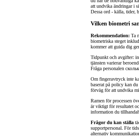
du har de nödvändiga kä
att undvika ändringar i s
Dessa ord - källa, tider,
Vilken biometri sa
Rekommendation:
Ta m
biometriska steget inklud
kommer att guida dig geno
Tidpunkt och avgifter: i
tjänsten varierar beroend
Fråga personalen скольк
Om fingeravtryck inte ka
baserat på policy kan du
förväg för att undvika mi
Ramen för processen över
är viktigt för resultatet
information du tillhandah
Frågor du kan ställa
tä
supportpersonal. För tids
alternativ kommunikationsm