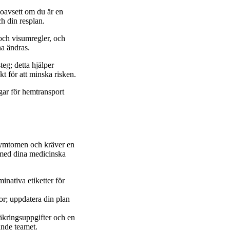
 oavsett om du är en
h din resplan.
 och visumregler, och
a ändras.
eg; detta hjälper
t för att minska risken.
gar för hemtransport
 symtomen och kräver en
a med dina medicinska
nativa etiketter för
dor; uppdatera din plan
äkringsuppgifter och en
ande teamet.