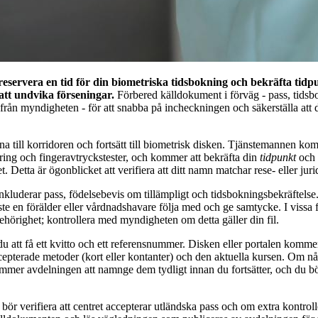
 reservera en tid för din biometriska tidsbokning och bekräfta tid
tt undvika förseningar.
Förbered källdokument i förväg - pass, tidsb
rån myndigheten - för att snabba på incheckningen och säkerställa att d
na till korridoren och fortsätt till biometrisk disken. Tjänstemannen ko
ring och fingeravtryckstester, och kommer att bekräfta din
tidpunkt
och 
 Detta är ögonblicket att verifiera att ditt namn matchar rese- eller ju
uderar pass, födelsebevis om tillämpligt och tidsbokningsbekräftelse.
te en förälder eller vårdnadshavare följa med och ge samtycke. I vissa f
behörighet; kontrollera med myndigheten om detta gäller din fil.
att få ett kvitto och ett referensnummer. Disken eller portalen kommer
cepterade metoder (kort eller kontanter) och den aktuella kursen. Om någ
kommer avdelningen att namnge dem tydligt innan du fortsätter, och du bö
.
bör verifiera att centret accepterar utländska pass och om extra kontroller 