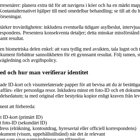
tarresenärer: planera extra tid för att navigera i köer och ha en märkt m
ontantalternativet hjälper till med omedelbar behandling; se till att du
förseningar.
ärker trovärdigheten: inkludera eventuella tidigare asylbeslut, intervju
spondens. Presentera konsekventa detaljer; detta minskar missförstånd 
amt resultat.
 biometriska delen enkel: att vara tydlig med avsikten, tala lugnt och 
kument förbättrar sannolikheten för ett gynnsamt resultat. Följ ramen, s
a vägledning och avgiftspolicy.
d och hur man verifierar identitet
ade ID-kort och visumrelaterade papper för att bevisa att du är berättigad 
ffärs- eller personliga resor. Inkludera minst ett foto-ID och ett dokume
elsedatum; ta med original eller bestyrkta kopior enligt kraven från lev
t att förbereda:
lt ID-kort (primärt ID)
t foto-ID (sekundärt ID)
dress (elräkning, kontoutdrag, hyresavtal eller officiell korrespondens)
kument (visum, uppehållstillstånd) när det är relevant
nt som visar namnändringar om tillämpligt