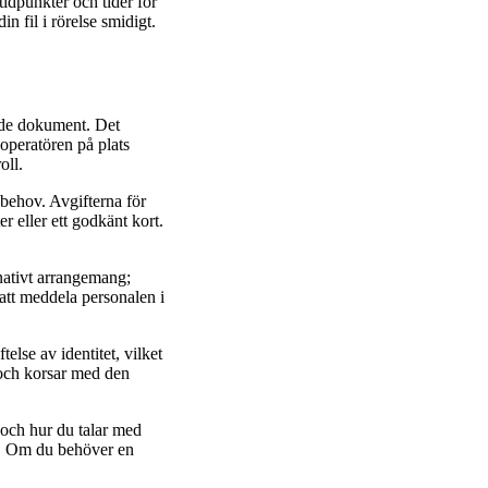
idpunkter och tider för
n fil i rörelse smidigt.
rade dokument. Det
 operatören på plats
oll.
behov. Avgifterna för
r eller ett godkänt kort.
nativt arrangemang;
att meddela personalen i
lse av identitet, vilket
t och korsar med den
 och hur du talar med
ng. Om du behöver en