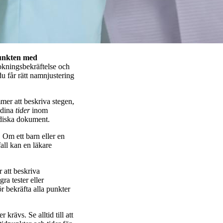
punkten med
okningsbekräftelse och
u får rätt namnjustering
mmer att beskriva stegen,
dina
tider
inom
ridiska dokument.
 Om ett barn eller en
all kan en läkare
 att beskriva
ra tester eller
r bekräfta alla punkter
krävs. Se alltid till att