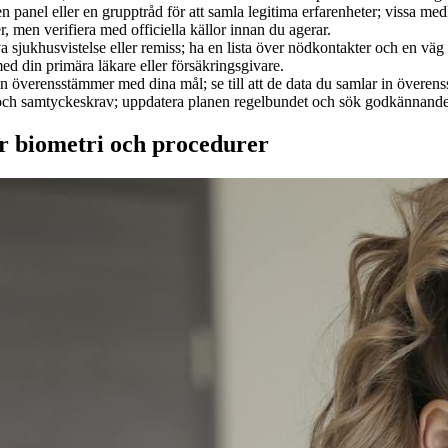
 en panel eller en grupptråd för att samla legitima erfarenheter; vissa m
r, men verifiera med officiella källor innan du agerar.
va sjukhusvistelse eller remiss; ha en lista över nödkontakter och en vä
d din primära läkare eller försäkringsgivare.
n överensstämmer med dina mål; se till att de data du samlar in övere
 och samtyckeskrav; uppdatera planen regelbundet och sök godkännande
r biometri och procedurer