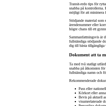
Transit-redo tips för ryt
snabba på kontrollerna. K
möjligt för att minimera 
Stödjande material som st
ärendenummer eller korre
högre chans till ett gynns
Sammanfattningsvis är den
fullständiga stödjande do
dig till bästa tillgänglig
Dokument att ta me
Ta med två statligt utfärd
snabba på åtkomsten för a
fullständiga namn och föd
Rekommenderade dokumen
Pass eller nationel
Körkort eller anna
Bevis på aktuell a
visumrelaterade do
Personliga dokume