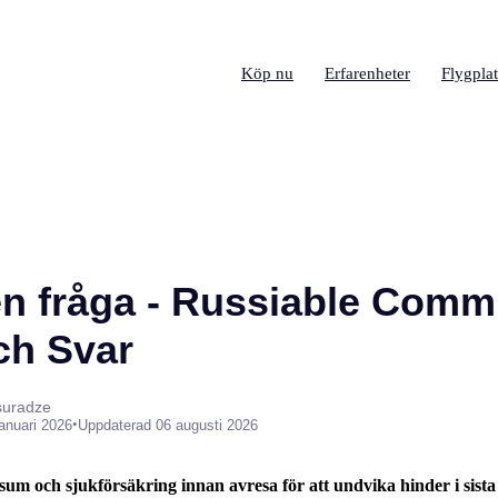
Köp nu
Erfarenheter
Flygplat
en fråga - Russiable Comm
ch Svar
suradze
•
januari 2026
Uppdaterad 06 augusti 2026
sum och sjukförsäkring innan avresa för att undvika hinder i sist