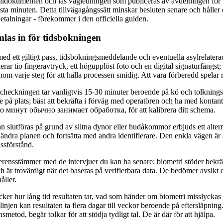
lldokumenten och läs vägledningen som publiceras av avdelningen för t
ista minuten. Detta tillvägagångssätt minskar besluten senare och håller di
 betalningar - förekommer i den officiella guiden.
mlas in för tidsbokningen
ed ett giltigt pass, tidsbokningsmeddelande och eventuella asylrelate
erar tio fingeravtryck, ett högupplöst foto och en digital signaturfångst;
m varje steg för att hålla processen smidig. Att vara förberedd spelar r
ncheckningen tar vanligtvis 15-30 minuter beroende på kö och tolknings
e på plats; bäst att bekräfta i förväg med operatören och ha med kontante
о минут обычно занимает обработка, för att kalibrera ditt schema.
n slutföras på grund av slitna dynor eller hudåkommor erbjuds ett alter
 ändra planen och fortsätta med andra identifierare. Den enkla vägen är 
ssförstånd.
ensstämmer med de intervjuer du kan ha senare; biometri stöder bekräfte
 och är trovärdigt när det baseras på verifierbara data. De bedömer avsik
åller.
cker hur lång tid resultaten tar, vad som händer om biometri misslyckas
linjen kan resultaten ta flera dagar till veckor beroende på eftersläpni
etod, begär tolkar för att stödja tydligt tal. De är där för att hjälpa.