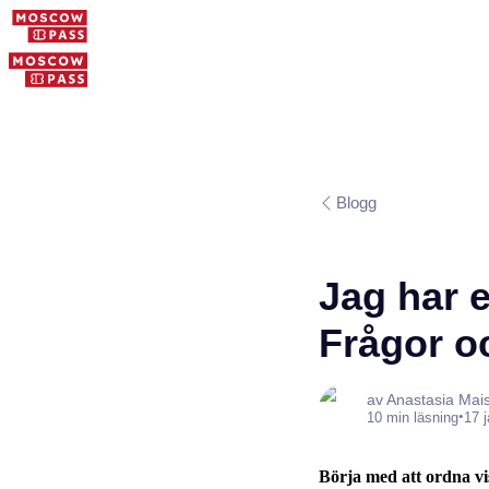
Blogg
Jag har 
Frågor o
av Anastasia Mai
•
10 min läsning
17 
Börja med att ordna vi