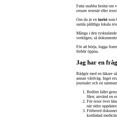
Fatta snabba beslut om v
ensam
resenär eller rese
Om du är en
turist
som b
samla pålitliga lokala re
Många i den rysktalande 
verkligen, så dokumenter
För att börja, logga fram
förblir öppna.
Jag har en fr
Rådgör med en läkare så
annan vårdväg. Inget ers
journaler och en samman
Bedöm fallet geno
filen; använd en en
För resor över länd
när sidor uppdate
Förbered dokument
kortfattad medicin