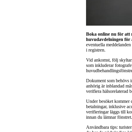
Boka online nu för att
huvudavdelningen för a
eventuella meddelanden f
i registren.
Vid ankomst, följ skyltar
som inkluderar fotografe
huvudbehandlingsfönstret.
Dokument som behövs inkl
anhörig är inblandad mås
verifiera hälsorelaterad 
Under besöket kommer du 
betalningar, inklusive ac
verifieringar läggs till 
innan du lämnar fönstret
Användbara tips: turister 