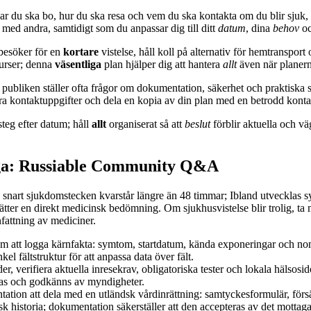
ar du ska bo, hur du ska resa och vem du ska kontakta om du blir sjuk,
r med andra, samtidigt som du anpassar dig till ditt
datum
, dina
behov
oc
esöker för en
kortare
vistelse, håll koll på alternativ för hemtransport
surser; denna
väsentliga
plan hjälper dig att hantera
allt
även när planern
publiken ställer ofta frågor om dokumentation, säkerhet och praktiska st
a kontaktuppgifter och dela en kopia av din plan med en betrodd kontak
steg efter datum; håll
allt
organiserat så att
beslut
förblir aktuella och vä
åga: Russiable Community Q&A
 snart sjukdomstecken kvarstår längre än 48 timmar; Ibland utvecklas
ätter en direkt medicinsk bedömning. Om sjukhusvistelse blir trolig, t
fattning av mediciner.
m att logga kärnfakta: symtom, startdatum, kända exponeringar och nomi
kel fältstruktur för att anpassa data över fält.
er, verifiera aktuella inresekrav, obligatoriska tester och lokala hälsosi
ras och godkänns av myndigheter.
ation att dela med en utländsk vårdinrättning: samtyckesformulär, förs
sk historia; dokumentation säkerställer att den accepteras av det mottag