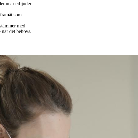
edlemmar erbjuder
g framåt som
nsstämmer med
 när det behövs.