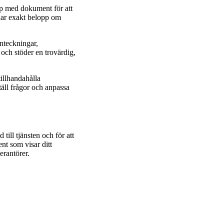
app med dokument för att
 har exakt belopp om
anteckningar,
och stöder en trovärdig,
tillhandahålla
täll frågor och anpassa
till tjänsten och för att
nt som visar ditt
erantörer.