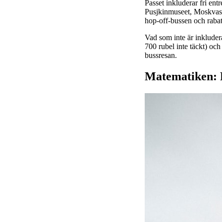
Passet inkluderar fri entr
Pusjkinmuseet, Moskvas t
hop-off-bussen och rabat
Vad som inte är inkluder
700 rubel inte täckt) och
bussresan.
Matematiken: P