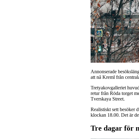
Annonserade besökslängd
att nå Kreml från centra
Tretyakovgalleriet huvu
retur från Röda torget me
Tverskaya Street.
Realistiskt sett besöker 
klockan 18.00. Det är den
Tre dagar för 