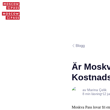
Blogg
Är Moskv
Kostnad
av Marina Çelik
•
8 min läsning
12 ju
Moskva Pass lovar fri ent