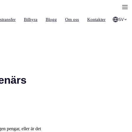
stransfer
Bilhyra
Blogg
Om oss
Kontakter
SV
enärs
gen pengar, eller är det