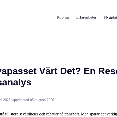
Köp nu
Erfarenheter
Flygplat
apasset Värt Det? En Res
sanalys
•
ni 2026
Uppdaterad 05 augusti 2026
ré till stora sevärdheter och rabatter på transport. Men sparar det verkli