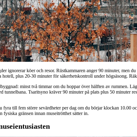
er ignorerar köer och resor. Rüstkammaren anger 90 minuter, men du 
la hotell, plus 20-30 minuter för säkerhetskontroll under högsäsong. Räk
dbyggnad: minst två timmar om du hoppar över hälften av rummen. Lägg 
d tunnelbana. Tsaritsyno kräver 90 minuter på plats plus 50 minuter resa
du fyra till fem större sevärdheter per dag om du börjar klockan 10.00 o
 fysiska gränsen innan museitrötthet sätter in.
museientusiasten