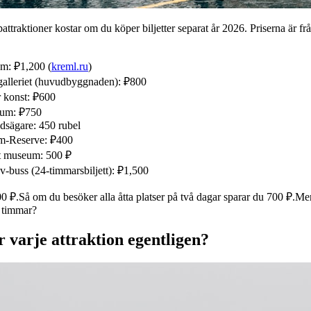
traktioner kostar om du köper biljetter separat år 2026. Priserna är frå
m: ₽1,200 (
kreml.ru
)
galleriet (huvudbyggnaden): ₽800
 konst: ₽600
ium: ₽750
sägare: 450 rubel
m-Reserve: ₽400
et museum: 500 ₽
-buss (24-timmarsbiljett): ₽1,500
 200 ₽.Så om du besöker alla åtta platser på två dagar sparar du 700 ₽.M
8 timmar?
r varje attraktion egentligen?