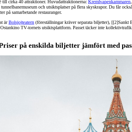
é till cirka 40 attraktioner. Huvudattraktionerna:
Kremlvapenkammaren
unnelbanemuseum och utsiktsplatser på flera skyskrapor. Du får också 
ter på samarbetande restauranger.
at är
Bolsjojteatern
(föreställningar kräver separata biljetter), [[2]Sankt 
 Ostankino TV-tornets utsiktsplattform. Passet täcker inte kollektivtrafi
riser på enskilda biljetter jämfört med pa