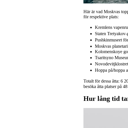
Här är vad Moskvas toppat
för respektive plats:
Kremlens vapenru
Staten Tretyakov-
Pushkinmuseet för
Moskvas planetar
Kolomenskoye god
Tsaritsyno Museu
Novodevitjklostr
Hoppa på/hoppa av
Totalt för dessa åtta: 6
besöka åtta platser på 4
Hur lång tid ta