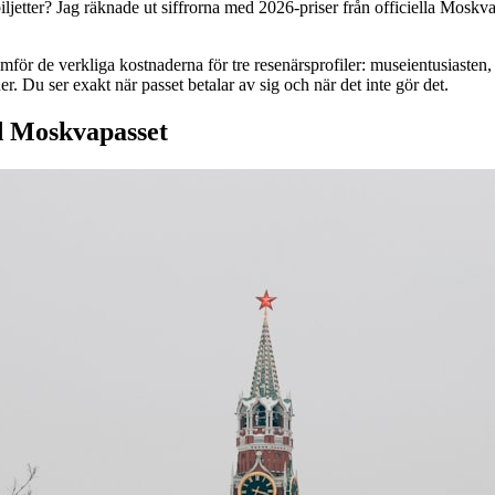
biljetter? Jag räknade ut siffrorna med 2026-priser från officiella Moskvar
för de verkliga kostnaderna för tre resenärsprofiler: museientusiasten
r. Du ser exakt när passet betalar av sig och när det inte gör det.
d Moskvapasset