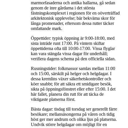
marmorfasaderna och antika hallarna, gå sedan
genom de inre gårdarna i det största
fästningskomplexet i regionen för en oöverträffad
arkitektonisk upplevelse; bär bekväma skor för
långa promenader, eftersom dessa rutter täcker
omfattande mark.
Öppettider: typisk öppning är 9:00-18:00, med
sista inträde runt 17:00. På vintern skiftar
öppettiderna ofta till 10:00-17:00. Vissa flyglar
kan vara stängda vissa dagar för underhåll;
verifiera dagens schema på den officiella sidan.
Rusningstider: folkmassor samlas mellan 11:00
och 15:00, särskilt på helger och helgdagar. I
dessa kremlins växer säkerhetskontroller och
köer snabbt; för att säkra ett smidigare besök,
sikta på öppningsfönstret eller efter 15:00. I det
här fallet, planera din rutt för att täcka de
viktigaste platserna först.
Bästa dagar: tisdag till torsdag ser generellt färre
besökare; mellansäsongerna på våren och tidig
höst ger mer andrum och olika ljus på platserna.
Undvik större helgdagar om möjligt för en