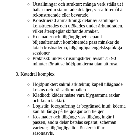
Utställningar och struktur: många verk ställs ut i
hallar med restaurerade detaljer; vissa föremål är
rekonstruerade eller bevarade.
Konstruerad anmärkning: delar av samlingen
konstruerades och utökades under århundraden,
vilket återspeglar skiftande smaker.
Kostnader och tillgänglighet: separat
biljettalternativ; kombinerade pass minskar de
totala kostnaderna; tillgängliga engelskspråkiga
sessioner.
Praktiskt: undvik rusningstider; avsätt 75-90
minuter för att se höjdpunkterna utan att rusa.
Katedral komplex
Höjdpunkter: sakral arkitektur, kapell tillägnade
kristus och frälsarikonhallen.
Klädkod: kläder måste vara blygsamma (axlar
och knän täckta).
Logistik: fotografering är begränsad inuti; köerna
kan bli långa på helgdagar och helger.
Kostnader och tillgång: viss tillgång ingår i
passen, andra delar betalas separat; scheman
varierar; tillgängliga tidsfönster skiftar
säsongsvis.