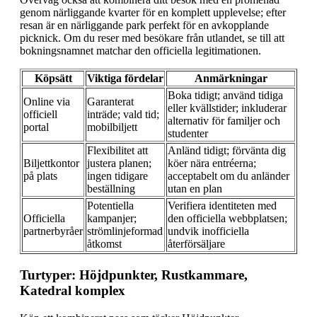
genom närliggande kvarter för en komplett upplevelse; efter
resan är en närliggande park perfekt för en avkopplande
picknick. Om du reser med besökare från utlandet, se till att
bokningsnamnet matchar den officiella legitimationen.
Köpsätt
Viktiga fördelar
Anmärkningar
Boka tidigt; använd tidiga
Online via
Garanterat
eller kvällstider; inkluderar
officiell
inträde; vald tid;
alternativ för familjer och
portal
mobilbiljett
studenter
Flexibilitet att
Anländ tidigt; förvänta dig
Biljettkontor
justera planen;
köer nära entréerna;
på plats
ingen tidigare
acceptabelt om du anländer
beställning
utan en plan
Potentiella
Verifiera identiteten med
Officiella
kampanjer;
den officiella webbplatsen;
partnerbyråer
strömlinjeformad
undvik inofficiella
åtkomst
återförsäljare
Turtyper: Höjdpunkter, Rustkammare,
Katedral komplex