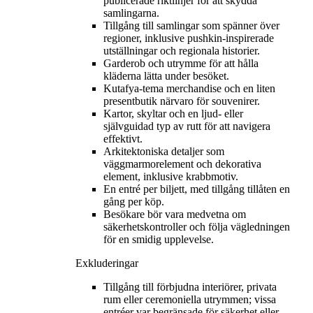
publicerade riktlinjer för att skydda
samlingarna.
Tillgång till samlingar som spänner över
regioner, inklusive pushkin-inspirerade
utställningar och regionala historier.
Garderob och utrymme för att hålla
kläderna lätta under besöket.
Kutafya-tema merchandise och en liten
presentbutik närvaro för souvenirer.
Kartor, skyltar och en ljud- eller
självguidad typ av rutt för att navigera
effektivt.
Arkitektoniska detaljer som
väggmarmorelement och dekorativa
element, inklusive krabbmotiv.
En entré per biljett, med tillgång tillåten en
gång per köp.
Besökare bör vara medvetna om
säkerhetskontroller och följa vägledningen
för en smidig upplevelse.
Exkluderingar
Tillgång till förbjudna interiörer, privata
rum eller ceremoniella utrymmen; vissa
entréer var begränsade för säkerhet eller