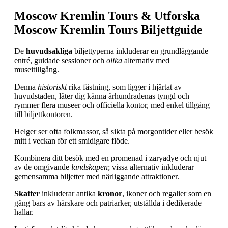
Moscow Kremlin Tours & Utforska
Moscow Kremlin Tours Biljettguide
De
huvudsakliga
biljettyperna inkluderar en grundläggande
entré, guidade sessioner och
olika
alternativ med
museitillgång.
Denna
historiskt
rika fästning, som ligger i hjärtat av
huvudstaden, låter dig känna århundradenas tyngd och
rymmer flera museer och officiella kontor, med enkel tillgång
till biljettkontoren.
Helger ser ofta folkmassor, så sikta på morgontider eller besök
mitt i veckan för ett smidigare flöde.
Kombinera ditt besök med en promenad i zaryadye och njut
av de omgivande
landskapen
; vissa alternativ inkluderar
gemensamma biljetter med närliggande attraktioner.
Skatter
inkluderar antika
kronor
, ikoner och regalier som en
gång bars av härskare och patriarker, utställda i dedikerade
hallar.