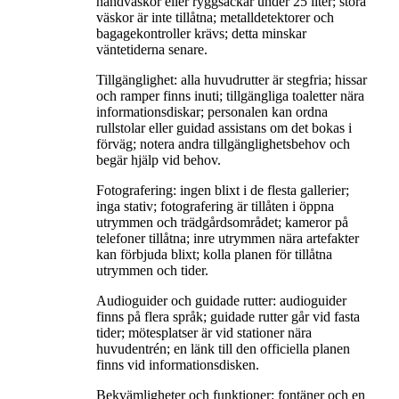
handväskor eller ryggsäckar under 25 liter; stora
väskor är inte tillåtna; metalldetektorer och
bagagekontroller krävs; detta minskar
väntetiderna senare.
Tillgänglighet: alla huvudrutter är stegfria; hissar
och ramper finns inuti; tillgängliga toaletter nära
informationsdiskar; personalen kan ordna
rullstolar eller guidad assistans om det bokas i
förväg; notera andra tillgänglighetsbehov och
begär hjälp vid behov.
Fotografering: ingen blixt i de flesta gallerier;
inga stativ; fotografering är tillåten i öppna
utrymmen och trädgårdsområdet; kameror på
telefoner tillåtna; inre utrymmen nära artefakter
kan förbjuda blixt; kolla planen för tillåtna
utrymmen och tider.
Audioguider och guidade rutter: audioguider
finns på flera språk; guidade rutter går vid fasta
tider; mötesplatser är vid stationer nära
huvudentrén; en länk till den officiella planen
finns vid informationsdisken.
Bekvämligheter och funktioner: fontäner och en