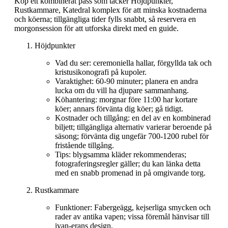
Köp ett kombinerat pass som täcker Höjdpunkter,
Rustkammare, Katedral komplex för att minska kostnaderna
och köerna; tillgängliga tider fylls snabbt, så reservera en
morgonsession för att utforska direkt med en guide.
Höjdpunkter
Vad du ser: ceremoniella hallar, förgyllda tak och
kristusikonografi på kupoler.
Varaktighet: 60-90 minuter; planera en andra
lucka om du vill ha djupare sammanhang.
Köhantering: morgnar före 11:00 har kortare
köer; annars förvänta dig köer; gå tidigt.
Kostnader och tillgång: en del av en kombinerad
biljett; tillgängliga alternativ varierar beroende på
säsong; förvänta dig ungefär 700-1200 rubel för
fristående tillgång.
Tips: blygsamma kläder rekommenderas;
fotograferingsregler gäller; du kan länka detta
med en snabb promenad in på omgivande torg.
Rustkammare
Funktioner: Fabergeägg, kejserliga smycken och
rader av antika vapen; vissa föremål hänvisar till
ivan-erans design.