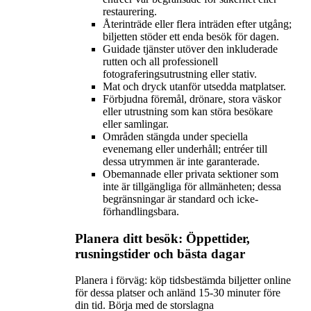
restaurering.
Återinträde eller flera inträden efter utgång;
biljetten stöder ett enda besök för dagen.
Guidade tjänster utöver den inkluderade
rutten och all professionell
fotograferingsutrustning eller stativ.
Mat och dryck utanför utsedda matplatser.
Förbjudna föremål, drönare, stora väskor
eller utrustning som kan störa besökare
eller samlingar.
Områden stängda under speciella
evenemang eller underhåll; entréer till
dessa utrymmen är inte garanterade.
Obemannade eller privata sektioner som
inte är tillgängliga för allmänheten; dessa
begränsningar är standard och icke-
förhandlingsbara.
Planera ditt besök: Öppettider,
rusningstider och bästa dagar
Planera i förväg: köp tidsbestämda biljetter online
för dessa platser och anländ 15-30 minuter före
din tid. Börja med de storslagna