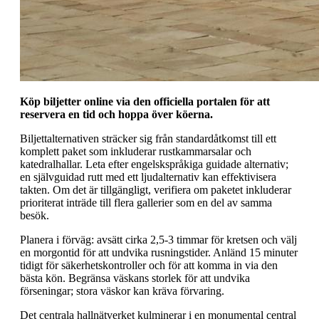
Köp biljetter online via den officiella portalen för att
reservera en tid och hoppa över köerna.
Biljettalternativen sträcker sig från standardåtkomst till ett
komplett paket som inkluderar rustkammarsalar och
katedralhallar. Leta efter engelskspråkiga guidade alternativ;
en självguidad rutt med ett ljudalternativ kan effektivisera
takten. Om det är tillgängligt, verifiera om paketet inkluderar
prioriterat inträde till flera gallerier som en del av samma
besök.
Planera i förväg: avsätt cirka 2,5-3 timmar för kretsen och välj
en morgontid för att undvika rusningstider. Anländ 15 minuter
tidigt för säkerhetskontroller och för att komma in via den
bästa kön. Begränsa väskans storlek för att undvika
förseningar; stora väskor kan kräva förvaring.
Det centrala hallnätverket kulminerar i en monumental central