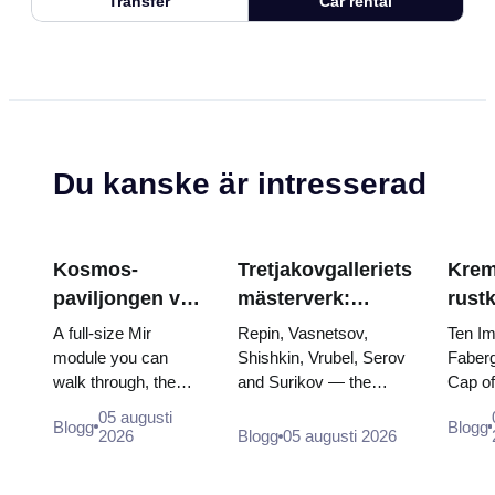
Transfer
Car rental
Du kanske är intresserad
Kosmos-
Tretjakovgalleriets
Krem
paviljongen vid
mästerverk:
rust
VDNKh: Inuti
målningarna som
Fabe
A full-size Mir
Repin, Vasnetsov,
Ten Im
Rysslands
är värda att
tron
module you can
Shishkin, Vrubel, Serov
Faberg
walk through, the
and Surikov — the
Cap o
största
planera kring
krön
Energia–Buran
works that stop people,
the do
rymdutställning
05 augusti
Blogg
Blogg
model, scorched
where they hang, and
of two
2026
Blogg
05 augusti 2026
descent capsules
why booking the...
and th
and 120 pieces of
dress 