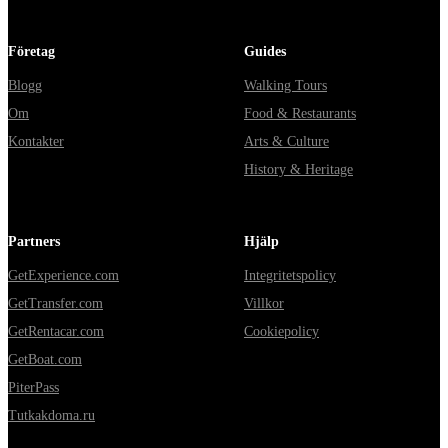
Företag
Guides
Blogg
Walking Tours
Om
Food & Restaurants
Kontakter
Arts & Culture
History & Heritage
Partners
Hjälp
GetExperience.com
Integritetspolicy
GetTransfer.com
Villkor
GetRentacar.com
Cookiepolicy
GetBoat.com
PiterPass
Tutkakdoma.ru