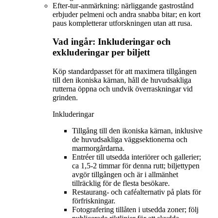
Efter-tur-anmärkning: närliggande gastrostånd
erbjuder pelmeni och andra snabba bitar; en kort
paus kompletterar utforskningen utan att rusa.
Vad ingår: Inkluderingar och
exkluderingar per biljett
Köp standardpasset för att maximera tillgången
till den ikoniska kärnan, håll de huvudsakliga
rutterna öppna och undvik överraskningar vid
grinden.
Inkluderingar
Tillgång till den ikoniska kärnan, inklusive
de huvudsakliga väggsektionerna och
marmorgårdarna.
Entréer till utsedda interiörer och gallerier;
ca 1,5-2 timmar för denna rutt; biljettypen
avgör tillgången och är i allmänhet
tillräcklig för de flesta besökare.
Restaurang- och caféalternativ på plats för
förfriskningar.
Fotografering tillåten i utsedda zoner; följ