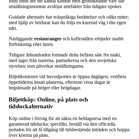
Inuti finns det
lite
kända kamrar med grottliknande valv där
utställningsmontrar avslöjar artefakter från tidigare epoker.
Guidade alternativ har tvåspråkiga berättelser och
olika
rutter;
med hjälp av hörlurar kan du följa en kurerad väg i din egen
takt.
Närliggande
restauranger
och kaffeställen erbjuder snabb
förfriskning efter turen.
Tidigare århundraden formade detta befästa säte för makt,
med lager från tsarerna, patriarkerna och den sovjetiska
styrelsen som påverkar utställningarna.
Biljettkontoren vid huvudporten är öppna dagligen; verifiera
öppettiderna innan planerna, eftersom vissa dagar är
begränsade på helger eller helgdagar.
Biljettköp: Online, på plats och
tidsluckalternativ
Köp online i förväg för att säkra en heldagsresa med en
garanterad tidslucka; specifikt, beställ via den officiella
portalen för att få tillgång till tidsbestämda inträden och hoppa
över köerna på plats.