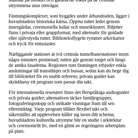
utrymmena utan omvägar.
Fästningskomplexet, som byggdes under århundraden, ligger i
huvudstadens historiska kärna.
Öppna
rutter leder genom
innergårdar, ceremoniella hallar och museiklustret. Biljetter
finns i privata eller gruppformat, med alternativ för guidade
eller självstyrda rutter. Biblioteksflygeln rymmer arkivkartor
och tryck för entusiaster.
Närliggande stationer är två centrala tunnelbanestationer inom
några minuters promenad; rutten går genom torget och längs
de antika fasaderna. Regionen runt fästningen erbjuder enkla
anslutningar till transitlinjer och bussar, sedan kan du bege dig
till biblioteket för en snabb referens; privata guider kan
skräddarsy ett program som passar din takt.
För internationella resenärer finns det flerspråkiga audioguider
och privata guider; alternativen täcker familjegrupper,
fotograferingsstopp och utökade visningar fram till sen
eftermiddag. Varje program tillåter flexibel takt och
säkerställer att upplevelsen håller sig inom ditt schema;
huvudstadens kulturella utrymme blir en studie i arkitektur
och ceremoniellt liv, med en glimt av regeringens arbetsplats
på plats.