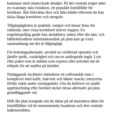
kammare med utsmyckade detaljer. På det centrala torget sitter
en svanstaty nära fontänen, ett populärt fototillfälle för
besökare. Bär bekväma skor och lätta kläder eftersom du kan
täcka långa korridorer och stengolv.
Tillgängligheten är praktisk: ramper och hissar finns för
rullstolar, men vissa korridorer kräver trappor. En
engelskspråkig guide kan skräddarsy rutten efter din takt, och
biblioteksstilens informationsdisk på plats kan ge extra
sammanhang om det är tillgängligt.
För bokningsalternativ, använd en verifierad operatör och
jämför språk, varaktighet och om en audioguide ingår. Leta
efter paket som är märkta som express eller prioritet när de
erbjuds för att snabba på inträdet.
Närliggande faciliteter inkluderar ett caféområde inne i
komplexet med kaffe, bakverk och lättare snacks; menyerna
förblir enkla under rusningstider. Om du behöver en snabb
uppfräschning efter besöket täcker dessa alternativ på plats
grundläggande val.
Håll din plan kompakt om du siktar på att maximera tiden för
fototillfällen vid de monumentala fasaderna och den centrala
hallensemblen.