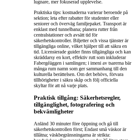
lugnare, mer fokuserad upplevelse.
Praktiska tips: kostnaderna varierar beroende på
sektion; leta efter rabatter för studenter eller
seniorer och överväg familjepaket. Transport är
enklast med tunnelbana; planera rutter från
centralstationer och avsätt tid för
säkerhetskontroller. Biljetter och vissa tjänster är
tillgängliga online, vilket hjälper till att säkra en
tid. Licensierade guider finns tillgängliga och kan
skräddarsy en kort, effektiv rutt som inkluderar
Fabergéäggen i samlingen; i imeni av tsarerna bär
många rum namn som ger sammanhang till den
kulturella berättelsen. Om det behövs, förvara
tillhörigheter i säkra skåp och följ officiella
skyltar för att nå varje plats.
Praktisk tillgång: Säkerhetsregler,
tillgänglighet, fotografering och
bekvämligheter
Anländ 30 minuter före öppning och gå till
säkerhetskontrollen först; Endast små väskor är
tillåtna; väskbegränsningarna är strikta: