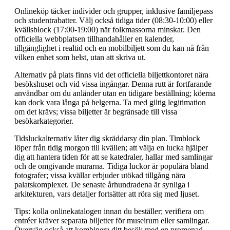
Onlineköp täcker individer och grupper, inklusive familjepass
och studentrabatter. Välj också tidiga tider (08:30-10:00) eller
kvällsblock (17:00-19:00) när folkmassorna minskar. Den
officiella webbplatsen tillhandahåller en kalender,
tillgänglighet i realtid och en mobilbiljett som du kan nå från
vilken enhet som helst, utan att skriva ut.
Alternativ på plats finns vid det officiella biljettkontoret nära
besökshuset och vid vissa ingångar. Denna rutt är fortfarande
användbar om du anländer utan en tidigare beställning; köerna
kan dock vara långa på helgerna. Ta med giltig legitimation
om det krävs; vissa biljetter är begränsade till vissa
besökarkategorier.
Tidsluckalternativ låter dig skräddarsy din plan. Timblock
löper från tidig morgon till kvällen; att välja en lucka hjälper
dig att hantera tiden för att se katedraler, hallar med samlingar
och de omgivande murarna. Tidiga luckor är populära bland
fotografer; vissa kvällar erbjuder utökad tillgång nära
palatskomplexet. De senaste århundradena är synliga i
arkitekturen, vars detaljer fortsätter att röra sig med ljuset.
Tips: kolla onlinekatalogen innan du beställer; verifiera om
entréer kräver separata biljetter för museirum eller samlingar.
Överväg också att kombinera ditt besök med en promenad