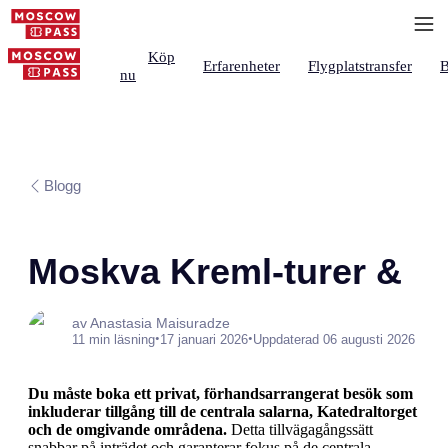
Köp
Erfarenheter
Flygplatstransfer
B
nu
Blogg
Moskva Kreml-turer &
av Anastasia Maisuradze
•
•
11 min läsning
17 januari 2026
Uppdaterad 06 augusti 2026
Du måste boka ett privat, förhandsarrangerat besök som
inkluderar tillgång till de centrala salarna, Katedraltorget
och de omgivande områdena.
Detta tillvägagångssätt
snabbar på inträdet och garanterar fokus på de centrala