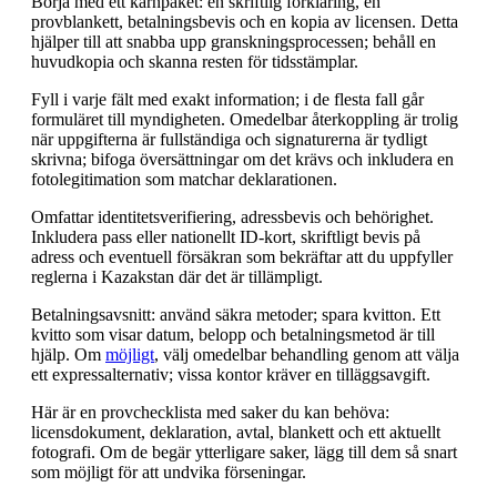
Börja med ett kärnpaket: en skriftlig förklaring, en
provblankett, betalningsbevis och en kopia av licensen. Detta
hjälper till att snabba upp granskningsprocessen; behåll en
huvudkopia och skanna resten för tidsstämplar.
Fyll i varje fält med exakt information; i de flesta fall går
formuläret till myndigheten. Omedelbar återkoppling är trolig
när uppgifterna är fullständiga och signaturerna är tydligt
skrivna; bifoga översättningar om det krävs och inkludera en
fotolegitimation som matchar deklarationen.
Omfattar identitetsverifiering, adressbevis och behörighet.
Inkludera pass eller nationellt ID-kort, skriftligt bevis på
adress och eventuell försäkran som bekräftar att du uppfyller
reglerna i Kazakstan där det är tillämpligt.
Betalningsavsnitt: använd säkra metoder; spara kvitton. Ett
kvitto som visar datum, belopp och betalningsmetod är till
hjälp. Om
möjligt
, välj omedelbar behandling genom att välja
ett expressalternativ; vissa kontor kräver en tilläggsavgift.
Här är en provchecklista med saker du kan behöva:
licensdokument, deklaration, avtal, blankett och ett aktuellt
fotografi. Om de begär ytterligare saker, lägg till dem så snart
som möjligt för att undvika förseningar.