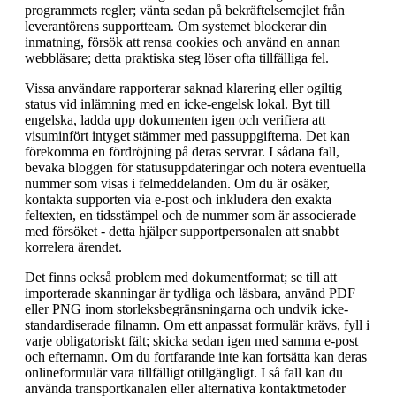
programmets regler; vänta sedan på bekräftelsemejlet från
leverantörens supportteam. Om systemet blockerar din
inmatning, försök att rensa cookies och använd en annan
webbläsare; detta praktiska steg löser ofta tillfälliga fel.
Vissa användare rapporterar saknad klarering eller ogiltig
status vid inlämning med en icke-engelsk lokal. Byt till
engelska, ladda upp dokumenten igen och verifiera att
visuminfört intyget stämmer med passuppgifterna. Det kan
förekomma en fördröjning på deras servrar. I sådana fall,
bevaka bloggen för statusuppdateringar och notera eventuella
nummer som visas i felmeddelanden. Om du är osäker,
kontakta supporten via e-post och inkludera den exakta
feltexten, en tidsstämpel och de nummer som är associerade
med försöket - detta hjälper supportpersonalen att snabbt
korrelera ärendet.
Det finns också problem med dokumentformat; se till att
importerade skanningar är tydliga och läsbara, använd PDF
eller PNG inom storleksbegränsningarna och undvik icke-
standardiserade filnamn. Om ett anpassat formulär krävs, fyll i
varje obligatoriskt fält; skicka sedan igen med samma e-post
och efternamn. Om du fortfarande inte kan fortsätta kan deras
onlineformulär vara tillfälligt otillgängligt. I så fall kan du
använda transportkanalen eller alternativa kontaktmetoder