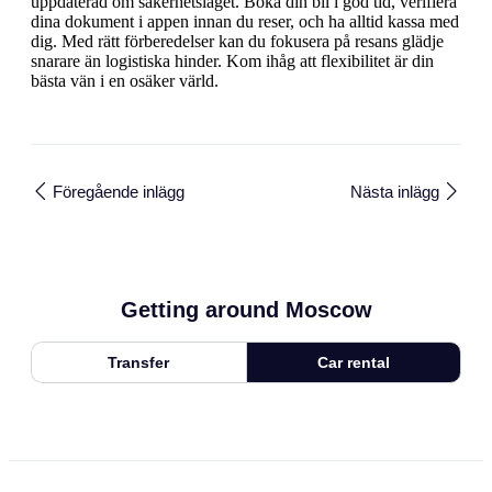
uppdaterad om säkerhetsläget. Boka din bil i god tid, verifiera
dina dokument i appen innan du reser, och ha alltid kassa med
dig. Med rätt förberedelser kan du fokusera på resans glädje
snarare än logistiska hinder. Kom ihåg att flexibilitet är din
bästa vän i en osäker värld.
Föregående inlägg
Nästa inlägg
Getting around Moscow
Transfer
Car rental