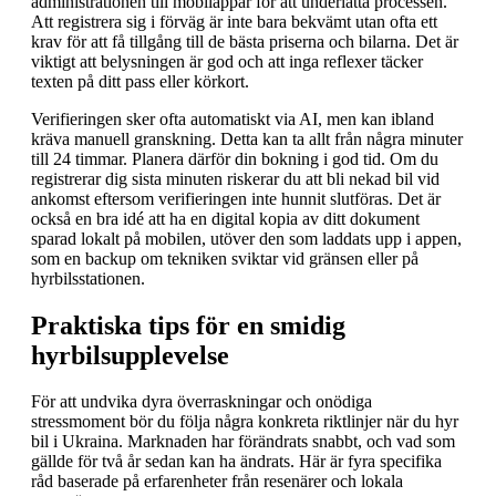
administrationen till mobilappar för att underlätta processen.
Att registrera sig i förväg är inte bara bekvämt utan ofta ett
krav för att få tillgång till de bästa priserna och bilarna. Det är
viktigt att belysningen är god och att inga reflexer täcker
texten på ditt pass eller körkort.
Verifieringen sker ofta automatiskt via AI, men kan ibland
kräva manuell granskning. Detta kan ta allt från några minuter
till 24 timmar. Planera därför din bokning i god tid. Om du
registrerar dig sista minuten riskerar du att bli nekad bil vid
ankomst eftersom verifieringen inte hunnit slutföras. Det är
också en bra idé att ha en digital kopia av ditt dokument
sparad lokalt på mobilen, utöver den som laddats upp i appen,
som en backup om tekniken sviktar vid gränsen eller på
hyrbilsstationen.
Praktiska tips för en smidig
hyrbilsupplevelse
För att undvika dyra överraskningar och onödiga
stressmoment bör du följa några konkreta riktlinjer när du hyr
bil i Ukraina. Marknaden har förändrats snabbt, och vad som
gällde för två år sedan kan ha ändrats. Här är fyra specifika
råd baserade på erfarenheter från resenärer och lokala