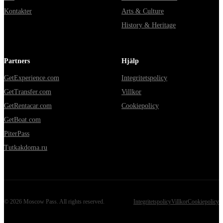
Kontakter
Arts & Culture
History & Heritage
Partners
Hjälp
GetExperience.com
Integritetspolicy
GetTransfer.com
Villkor
GetRentacar.com
Cookiepolicy
GetBoat.com
PiterPass
Tutkakdoma.ru
©
2026
Moscow Pass
. All rights reserved.
Integritetspolicy
Villkor
Cookiepolicy