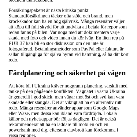
Försäkringspaketet är nästa kritiska punkt.
Standardförsäkringen täcker ofta stöld och brand, men
krockskador kan ha en hög självrisk. Många resenärer väljer
att köpa till fullt skydd för att undvika att betala för repor som
redan fanns på bilen. Var noga med att dokumentera varje
skada med foto och video innan du kör iväg. En liten rep på
EUR 37 kan bli en stor diskussion om den inte är
fotograferad. Betalningsmetoder som PayPal eller faktura är
sällan tillgängliga för själva hyran vid hämtning, så ha ditt kort
redo.
Färdplanering och säkerhet på vägen
Att köra bil i Ukraina kräver noggrann planering, särskilt med
tanke på den pågående konflikten. Vägnätet i västra Ukraina
är generellt i god skick, men vägar mot öst och syd kan vara
skadade eller stängda. Det är viktigt att ha en alternativ rutt
redo. Många resenärer använder appar som Google Maps
eller Waze, men dessa kan ibland vara fördröjda. Lokala
källor och nyhetsappar bör följas dagligen. Det är också
rekommenderat att ha en laddare till mobilen och en
powerbank med dig, eftersom elavbrott kan förekomma i
vissa regioner.