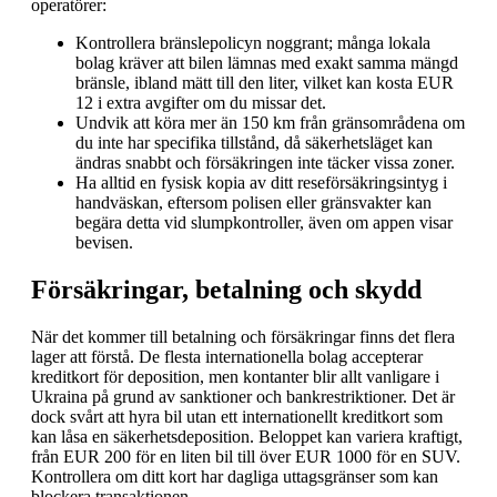
operatörer:
Kontrollera bränslepolicyn noggrant; många lokala
bolag kräver att bilen lämnas med exakt samma mängd
bränsle, ibland mätt till den liter, vilket kan kosta EUR
12 i extra avgifter om du missar det.
Undvik att köra mer än 150 km från gränsområdena om
du inte har specifika tillstånd, då säkerhetsläget kan
ändras snabbt och försäkringen inte täcker vissa zoner.
Ha alltid en fysisk kopia av ditt reseförsäkringsintyg i
handväskan, eftersom polisen eller gränsvakter kan
begära detta vid slumpkontroller, även om appen visar
bevisen.
Försäkringar, betalning och skydd
När det kommer till betalning och försäkringar finns det flera
lager att förstå. De flesta internationella bolag accepterar
kreditkort för deposition, men kontanter blir allt vanligare i
Ukraina på grund av sanktioner och bankrestriktioner. Det är
dock svårt att hyra bil utan ett internationellt kreditkort som
kan låsa en säkerhetsdeposition. Beloppet kan variera kraftigt,
från EUR 200 för en liten bil till över EUR 1000 för en SUV.
Kontrollera om ditt kort har dagliga uttagsgränser som kan
blockera transaktionen.