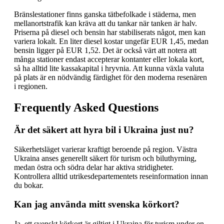
Bränslestationer finns ganska tätbefolkade i städerna, men
mellanortstrafik kan kräva att du tankar när tanken är halv.
Priserna på diesel och bensin har stabiliserats något, men kan
variera lokalt. En liter diesel kostar ungefär EUR 1,45, medan
bensin ligger på EUR 1,52. Det är också värt att notera att
många stationer endast accepterar kontanter eller lokala kort,
så ha alltid lite kassakapital i hryvnia. Att kunna växla valuta
på plats är en nödvändig färdighet för den moderna resenären
i regionen.
Frequently Asked Questions
Är det säkert att hyra bil i Ukraina just nu?
Säkerhetsläget varierar kraftigt beroende på region. Västra
Ukraina anses generellt säkert för turism och biluthyrning,
medan östra och södra delar har aktiva stridigheter.
Kontrollera alltid utrikesdepartementets reseinformation innan
du bokar.
Kan jag använda mitt svenska körkort?
Ja, ett svenskt körkort är giltigt i Ukraina för turism under en