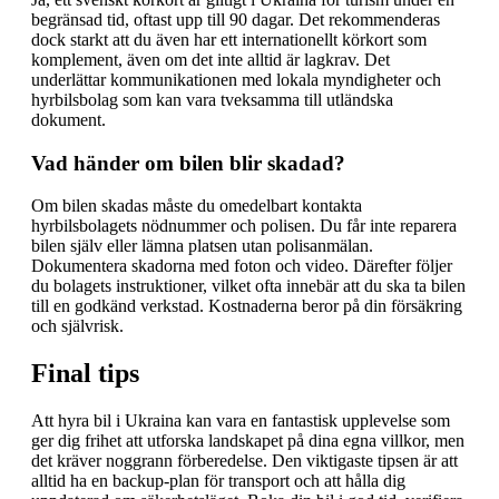
begränsad tid, oftast upp till 90 dagar. Det rekommenderas
dock starkt att du även har ett internationellt körkort som
komplement, även om det inte alltid är lagkrav. Det
underlättar kommunikationen med lokala myndigheter och
hyrbilsbolag som kan vara tveksamma till utländska
dokument.
Vad händer om bilen blir skadad?
Om bilen skadas måste du omedelbart kontakta
hyrbilsbolagets nödnummer och polisen. Du får inte reparera
bilen själv eller lämna platsen utan polisanmälan.
Dokumentera skadorna med foton och video. Därefter följer
du bolagets instruktioner, vilket ofta innebär att du ska ta bilen
till en godkänd verkstad. Kostnaderna beror på din försäkring
och självrisk.
Final tips
Att hyra bil i Ukraina kan vara en fantastisk upplevelse som
ger dig frihet att utforska landskapet på dina egna villkor, men
det kräver noggrann förberedelse. Den viktigaste tipsen är att
alltid ha en backup-plan för transport och att hålla dig