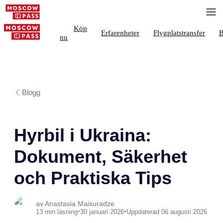
Köp
Erfarenheter
Flygplatstransfer
B
nu
Blogg
Hyrbil i Ukraina:
Dokument, Säkerhet
och Praktiska Tips
av Anastasia Maisuradze
•
•
13 min läsning
30 januari 2026
Uppdaterad 06 augusti 2026