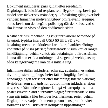
Dokument inkluderar: pass giltigt efter resedatum;
färgfotografi; bekräftad resplan; returflygbokning; bevis på
medel som täcker sex månader; sjukförsäkring giltig över hela
världen; humanitär motiveringsbrev om relevant; arequipa
adressbevis om det begärs; polisintyg där det krävs; vad som
ska lämnas in visas på den dedikerade sidan.
Kostnader: visumbehandlingsavgifter varierar beroende på
kategori; typiska intervall USD 60 till USD 270;
betalningsmetoder inkluderar kreditkort, banköverföring;
kontanter på vissa platser; återutfärdade visum kräver längre
handläggning; behåll kvittot; återbetalningar utfärdas sällan;
känna till den exakta ordningen på stegen på webbplatsen;
båda kategorivägarna kan dela initiala steg.
Inlämningsställen inkluderar schweiz, australien, eswatini,
divoire-poster; uppdragschefer fattar slutgiltiga beslut;
handläggningen fortsätter efter inlämning; tiderna varierar;
flygplatser som används för uppföljningar inkluderar stora
nav; resor från andesregioner kan gå via arequipa; samoa-
poster kräver ibland alternativa vägar; återutfärdade visum
visas när initiala filer behöver korrigeringar; regel: behåll
färgkopior av varje dokument; personalens produktivitet
förbättras när du skickar in kompletta uppsättningar.