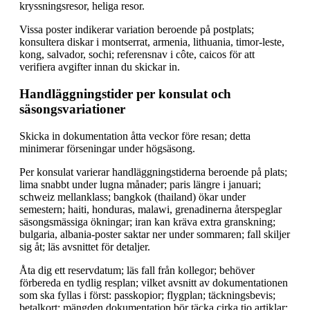
kryssningsresor, heliga resor.
Vissa poster indikerar variation beroende på postplats;
konsultera diskar i montserrat, armenia, lithuania, timor-leste,
kong, salvador, sochi; referensnav i côte, caicos för att
verifiera avgifter innan du skickar in.
Handläggningstider per konsulat och
säsongsvariationer
Skicka in dokumentation åtta veckor före resan; detta
minimerar förseningar under högsäsong.
Per konsulat varierar handläggningstiderna beroende på plats;
lima snabbt under lugna månader; paris längre i januari;
schweiz mellanklass; bangkok (thailand) ökar under
semestern; haiti, honduras, malawi, grenadinerna återspeglar
säsongsmässiga ökningar; iran kan kräva extra granskning;
bulgaria, albania-poster saktar ner under sommaren; fall skiljer
sig åt; läs avsnittet för detaljer.
Åta dig ett reservdatum; läs fall från kollegor; behöver
förbereda en tydlig resplan; vilket avsnitt av dokumentationen
som ska fyllas i först: passkopior; flygplan; täckningsbevis;
betalkort; mängden dokumentation bör täcka cirka tio artiklar;