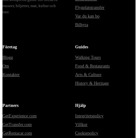
museer, biljetter, mat, kultur och
Flygplatstransfer
mer.
Var du kan bo
Bilhyra
Företag
Guides
Blogg
Walking Tours
Om
Food & Restaurants
Kontakter
Arts & Culture
History & Heritage
Partners
Hjälp
GetExperience.com
Integritetspolicy
GetTransfer.com
Villkor
GetRentacar.com
Cookiepolicy