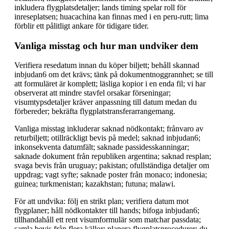
inkludera flygplatsdetaljer; lands timing spelar roll för
inreseplatsen; huacachina kan finnas med i en peru-rutt; lima
förblir ett pålitligt ankare för tidigare tider.
Vanliga misstag och hur man undviker dem
Verifiera resedatum innan du köper biljett; behåll skannad
inbjudan6 om det krävs; tänk på dokumentnoggrannhet; se till
att formuläret är komplett; läsliga kopior i en enda fil; vi har
observerat att mindre stavfel orsakar förseningar;
visumtypsdetaljer kräver anpassning till datum medan du
förbereder; bekräfta flygplatstransferarrangemang.
Vanliga misstag inkluderar saknad nödkontakt; frånvaro av
returbiljett; otillräckligt bevis på medel; saknad inbjudan6;
inkonsekventa datumfält; saknade passidesskanningar;
saknade dokument från republiken argentina; saknad resplan;
svaga bevis från uruguay; pakistan; ofullständiga detaljer om
uppdrag; vagt syfte; saknade poster från monaco; indonesia;
guinea; turkmenistan; kazakhstan; futuna; malawi.
För att undvika: följ en strikt plan; verifiera datum mot
flygplaner; håll nödkontakter till hands; bifoga inbjudan6;
tillhandahåll ett rent visumformulär som matchar passdata;
samla bevis från flera källor; planera flygplatsprocedurer; du