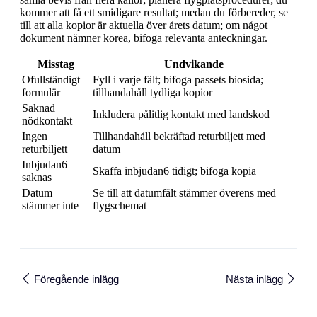
kommer att få ett smidigare resultat; medan du förbereder, se
till att alla kopior är aktuella över årets datum; om något
dokument nämner korea, bifoga relevanta anteckningar.
Misstag
Undvikande
Ofullständigt
Fyll i varje fält; bifoga passets biosida;
formulär
tillhandahåll tydliga kopior
Saknad
Inkludera pålitlig kontakt med landskod
nödkontakt
Ingen
Tillhandahåll bekräftad returbiljett med
returbiljett
datum
Inbjudan6
Skaffa inbjudan6 tidigt; bifoga kopia
saknas
Datum
Se till att datumfält stämmer överens med
stämmer inte
flygschemat
Föregående inlägg
Nästa inlägg