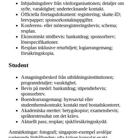
Inbjudningsbrev från värdorganisationen; detaljer om
syfte, varaktighet; undertecknande kontakt.
Officiella företagsdokument: registrering; skatte-ID;
brevpapper; sponsorkontaktuppgifter.
Konferens- eller mötesregistreringsbevis; schema;
resplan.
Ekonomiskt stödbevis: bankutdrag; sponsorbrev;
lönespecifikationer.
Resplan inklusive returbiljett; logiarrangemang;
försäkringskopia.
Student
Antagningsbesked från utbildningsinstitutionen;
programdetaljer; varaktighet.
Bevis på medel: bankutdrag; stipendiebevis;
sponsorbrev.
Boendearrangemang: hyresavtal eller
studenthemskontrakt; kontakt med bostadskontoret.
Akademiska meriter: betygskopior; examensbevis;
språktestresultat om det krävs.
Aktuellt pass; resplan; sjukförsäkringsskydd.
Anmärkningar: fotografi; singapore-exempel avslöjar
varierande förhållanden; ofta kräver konsulat exakt