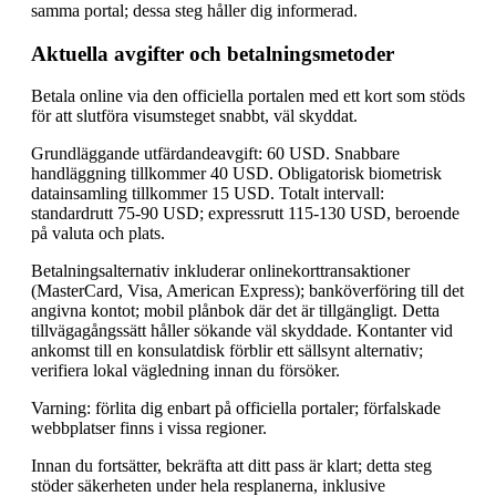
samma portal; dessa steg håller dig informerad.
Aktuella avgifter och betalningsmetoder
Betala online via den officiella portalen med ett kort som stöds
för att slutföra visumsteget snabbt, väl skyddat.
Grundläggande utfärdandeavgift: 60 USD. Snabbare
handläggning tillkommer 40 USD. Obligatorisk biometrisk
datainsamling tillkommer 15 USD. Totalt intervall:
standardrutt 75-90 USD; expressrutt 115-130 USD, beroende
på valuta och plats.
Betalningsalternativ inkluderar onlinekorttransaktioner
(MasterCard, Visa, American Express); banköverföring till det
angivna kontot; mobil plånbok där det är tillgängligt. Detta
tillvägagångssätt håller sökande väl skyddade. Kontanter vid
ankomst till en konsulatdisk förblir ett sällsynt alternativ;
verifiera lokal vägledning innan du försöker.
Varning: förlita dig enbart på officiella portaler; förfalskade
webbplatser finns i vissa regioner.
Innan du fortsätter, bekräfta att ditt pass är klart; detta steg
stöder säkerheten under hela resplanerna, inklusive