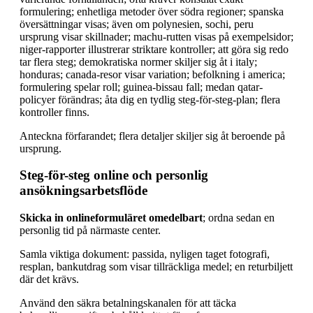
formulering; enhetliga metoder över södra regioner; spanska
översättningar visas; även om polynesien, sochi, peru
ursprung visar skillnader; machu-rutten visas på exempelsidor;
niger-rapporter illustrerar striktare kontroller; att göra sig redo
tar flera steg; demokratiska normer skiljer sig åt i italy;
honduras; canada-resor visar variation; befolkning i america;
formulering spelar roll; guinea-bissau fall; medan qatar-
policyer förändras; åta dig en tydlig steg-för-steg-plan; flera
kontroller finns.
Anteckna förfarandet; flera detaljer skiljer sig åt beroende på
ursprung.
Steg-för-steg online och personlig
ansökningsarbetsflöde
Skicka in onlineformuläret omedelbart
; ordna sedan en
personlig tid på närmaste center.
Samla viktiga dokument: passida, nyligen taget fotografi,
resplan, bankutdrag som visar tillräckliga medel; en returbiljett
där det krävs.
Använd den säkra betalningskanalen för att täcka