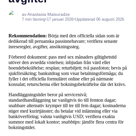
av Anastasia Maisuradze
•
•
7 min läsning
17 januari 2026
Uppdaterad 06 augusti 2026
Rekommendation:
Börja med den officiella sidan som är
dedikerad till peruanska passinnehavare; verifiera senaste
inreseregler, avgifter, ansökningssteg.
Förbered dokument: pass med sex månaders giltighetstid
utöver den avsedda vistelsen; inbjudan från värd eller
boendebekräftelse; resplan; returbiljett; två passfoton; bevis på
sjukförsäkring; bankutdrag som visar betalningsförmåga; du
fyller i det officiella formuläret online eller på närmaste
konsulat; returschema eller bokningsbekräftelse där det krävs.
Handläggningstider beror på servicenivå;
standardhandläggning tar vanligtvis tio till femton dagar;
snabbare alternativ krymper till tre till fem dagar; kostnaderna
stiger med kurirtjänster; du betalar vid inlämning eller via
banköverföring; valuta vanligtvis USD; verifiera exakta
summor med lokalt kontor;
snabbtips
: jämför flera centra för
bokningstider.