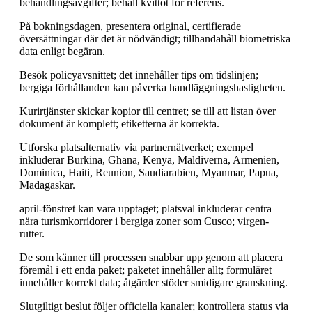
behandlingsavgifter; behåll kvittot för referens.
På bokningsdagen, presentera original, certifierade
översättningar där det är nödvändigt; tillhandahåll biometriska
data enligt begäran.
Besök policyavsnittet; det innehåller tips om tidslinjen;
bergiga förhållanden kan påverka handläggningshastigheten.
Kurirtjänster skickar kopior till centret; se till att listan över
dokument är komplett; etiketterna är korrekta.
Utforska platsalternativ via partnernätverket; exempel
inkluderar Burkina, Ghana, Kenya, Maldiverna, Armenien,
Dominica, Haiti, Reunion, Saudiarabien, Myanmar, Papua,
Madagaskar.
april-fönstret kan vara upptaget; platsval inkluderar centra
nära turismkorridorer i bergiga zoner som Cusco; virgen-
rutter.
De som känner till processen snabbar upp genom att placera
föremål i ett enda paket; paketet innehåller allt; formuläret
innehåller korrekt data; åtgärder stöder smidigare granskning.
Slutgiltigt beslut följer officiella kanaler; kontrollera status via