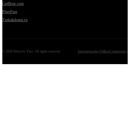
GetBoat.com
PiterPass
Tutkakdoma.ru
©
2026
Moscow Pass
. All rights reserved.
Integritetspolicy
Villkor
Cookiepolicy