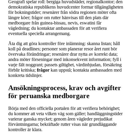
Geografi spelar roll: bergiga huvudstäder, regionalkontor; den
demokratiska republikens huvudcenter formar tillgängligheten
för bokningstider; resenärer från södra regionen möter ofta
längre köer; frågor om rutter hänvisas till den plats där
medborgare från guinea-bissau, nevis, eswatini får
vägledning; du kontaktar ambassaden för att verifiera
eventuella speciella arrangemang.
Åta dig att göra kontroller före inlämning: skanna listan; håll
koll på deadlines; personer som planerar resor året runt bör
övervaka förändringar; resenärer drar nytta av korrekt data;
andra möter förseningar med inkonsekvent information; fyll i
varje fält noggrant; passets giltighet, värdinbjudan, försäkring
förblir kritiska;
frågor
kan uppstå; kontakta ambassaden med
konkreta tidslinjer.
Ansökningsprocess, krav och avgifter
för peruanska medborgare
Börja med den officiella portalen för att verifiera behörighet;
du kommer att veta vilken väg som gäller; handläggningstider
varierar ganska mycket; genom åren vägleder prejudikat
förväntningarna; bekräftade rutter visas när grundläggande
kontroller är klara.