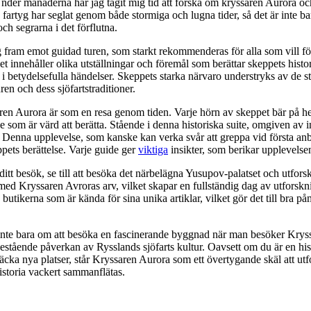
 Under månaderna har jag tagit mig tid att forska om kryssaren Aurora 
 fartyg har seglat genom både stormiga och lugna tider, så det är inte bar
h segrarna i det förflutna.
ag fram emot guidad turen, som starkt rekommenderas för alla som vill fö
t innehåller olika utställningar och föremål som berättar skeppets histor
ll i betydelsefulla händelser. Skeppets starka närvaro understryks av de 
ren och dess sjöfartstraditioner.
en Aurora är som en resa genom tiden. Varje hörn av skeppet bär på he
se som är värd att berätta. Stående i denna historiska suite, omgiven av 
 Denna upplevelse, som kanske kan verka svår att greppa vid första anbli
pets berättelse. Varje guide ger
viktiga
insikter, som berikar upplevelse
a ditt besök, se till att besöka det närbelägna Yusupov-palatset och utfor
 med Kryssaren Avroras arv, vilket skapar en fullständig dag av utforskn
butikerna som är kända för sina unika artiklar, vilket gör det till bra på
 inte bara om att besöka en fascinerande byggnad när man besöker Kryss
bestående påverkan av Rysslands sjöfarts kultur. Oavsett om du är en his
täcka nya platser, står Kryssaren Aurora som ett övertygande skäl att ut
istoria vackert sammanflätas.