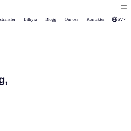
stransfer
Bilhyra
Blogg
Om oss
Kontakter
SV
g,