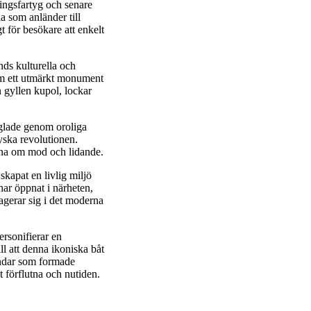
dningsfartyg och senare
a som anländer till
gt för besökare att enkelt
nds kulturella och
som ett utmärkt monument
n gyllen kupol, lockar
eglade genom oroliga
ryska revolutionen.
erna om mod och lidande.
skapat en livlig miljö
ar öppnat i närheten,
agerar sig i det moderna
ersonifierar en
ll att denna ikoniska båt
vindar som formade
 förflutna och nutiden.