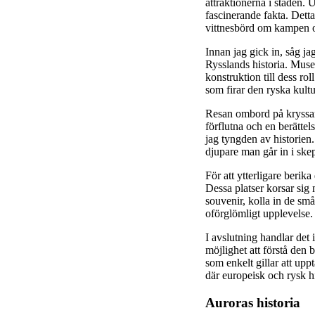
attraktionerna i staden.
fascinerande fakta. Detta
vittnesbörd om kampen oc
Innan jag gick in, såg j
Rysslands historia. Musee
konstruktion till dess ro
som firar den ryska kultu
Resan ombord på kryssar
förflutna och en berättel
jag tyngden av historien.
djupare man går in i skep
För att ytterligare berik
Dessa platser korsar sig
souvenir, kolla in de små 
oförglömligt upplevelse.
I avslutning handlar det
möjlighet att förstå den 
som enkelt gillar att upp
där europeisk och rysk h
Auroras historia