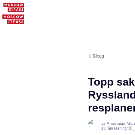
Blogg
Topp sake
Ryssland 
resplane
av Anastasia Mai
•
13 min läsning
30 