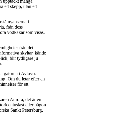
och upptäckt många
a ett skepp, utan ett
rstå nyanserna i
ia, från dess
stora vodkakar som visas,
mligheter från det
informativa skyltar, kände
ck, blir tydligare ju
n.
ska gatorna i Avtovo.
ing. Om du letar efter en
minnelser för ett
aren Aurora; det är en
torieentusiast eller någon
forska Sankt Petersburg,