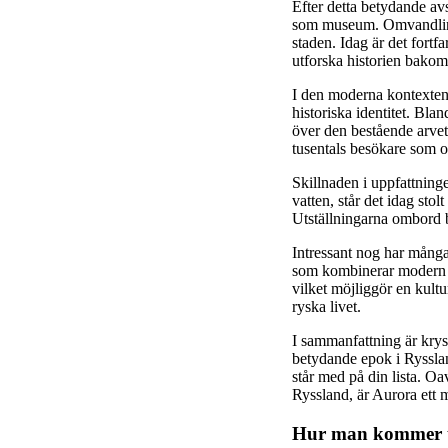
Efter detta betydande avsn
som museum. Omvandlingen 
staden. Idag är det fortfa
utforska historien bakom 
I den moderna kontexten ä
historiska identitet. Bl
över den bestående arvet 
tusentals besökare som o
Skillnaden i uppfattning
vatten, står det idag sto
Utställningarna ombord b
Intressant nog har många 
som kombinerar modern li
vilket möjliggör en kultu
ryska livet.
I sammanfattning är kryss
betydande epok i Ryssland
står med på din lista. O
Ryssland, är Aurora ett 
Hur man kommer ti