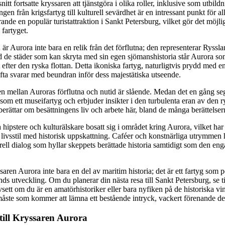
itt fortsatte kryssaren att tjänstgöra i olika roller, inklusive som utbil
från krigsfartyg till kulturell sevärdhet är en intressant punkt för all
rande en populär turistattraktion i Sankt Petersburg, vilket gör det möjli
fartyget.
r Aurora inte bara en relik från det förflutna; den representerar Ryssla
and de städer som kan skryta med sin egen sjömanshistoria står Aurora 
efter den ryska flottan. Detta ikoniska fartyg, naturligtvis prydd med e
fta svarar med beundran inför dess majestätiska utseende.
en mellan Auroras förflutna och nutid är slående. Medan det en gång s
lt som ett museifartyg och erbjuder insikter i den turbulenta eran av den 
erättar om besättningens liv och arbete här, bland de många berättels
hipstere och kulturälskare bosatt sig i området kring Aurora, vilket har 
vsstil med historisk uppskattning. Caféer och konstnärliga utrymmen h
rell dialog som hyllar skeppets berättade historia samtidigt som den eng
aren Aurora inte bara en del av maritim historia; det är ett fartyg som p
s utveckling. Om du planerar din nästa resa till Sankt Petersburg, se ti
avsett om du är en amatörhistoriker eller bara nyfiken på de historiska 
måste som kommer att lämna ett bestående intryck, vackert förenande det
ll Kryssaren Aurora