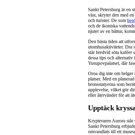
Sankt Petersburg är en s
väst, skryter den med en
och turister. De som
bes
och de ikoniska vattendr
njuter av en båttur, komm
Den bästa tiden att utfor
utomhusaktiviteter. Dra 
står bredvid söta kaféer
dessa tips och alternativ 
Yusupovpalatset, där fasc
Oroa dig inte om helger
platser. Med en planerad
bronsstatyerna som berätt
upplevelse, vilket gör di
eller återvänder för att 
Upptäck kryssa
Krypteraren Aurora står s
Sankt Petersburg erbjude
omvandlats till ett muse