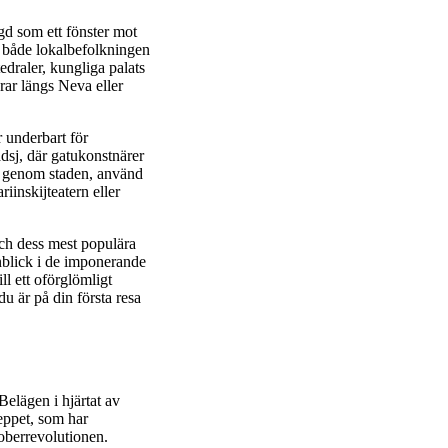
gd som ett fönster mot
r både lokalbefolkningen
edraler, kungliga palats
rar längs Neva eller
r underbart för
dsj, där gatukonstnärer
ig genom staden, använd
riinskijteatern eller
ch dess mest populära
nblick i de imponerande
l ett oförglömligt
du är på din första resa
Belägen i hjärtat av
eppet, som har
toberrevolutionen.