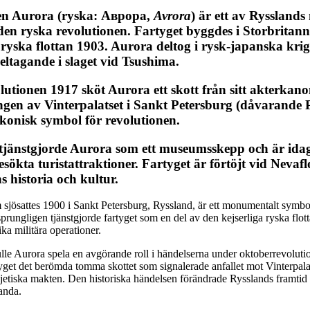
en Aurora (ryska: Аврора,
Avrora
) är ett av Ryssland
den ryska revolutionen. Fartyget byggdes i Storbritan
n ryska flottan 1903. Aurora deltog i rysk-japanska kr
deltagande i slaget vid Tsushima.
utionen 1917 sköt Aurora ett skott från sitt akterkan
gen av Vinterpalatset i Sankt Petersburg (dåvarande P
 ikonisk symbol för revolutionen.
 tjänstgjorde Aurora som ett museumsskepp och är idag
sökta turistattraktioner. Fartyget är förtöjt vid Nevaf
s historia och kultur.
sjösattes 1900 i Sankt Petersburg, Ryssland, är ett monumentalt symbo
sprungligen tjänstgjorde fartyget som en del av den kejserliga ryska flott
ika militära operationer.
ulle Aurora spela en avgörande roll i händelserna under oktoberrevolut
yget det berömda tomma skottet som signalerade anfallet mot Vinterpala
vjetiska makten. Den historiska händelsen förändrade Rysslands framtid o
anda.