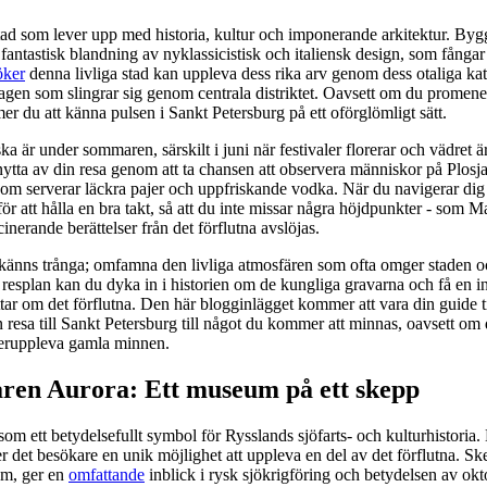
tad som lever upp med historia, kultur och imponerande arkitektur. Byg
 fantastisk blandning av nyklassicistisk och italiensk design, som fånga
öker
denna livliga stad kan uppleva dess rika arv genom dess otaliga kat
agen som slingrar sig genom centrala distriktet. Oavsett om du promene
er du att känna pulsen i Sankt Petersburg på ett oförglömligt sätt.
ska är under sommaren, särskilt i juni när festivaler florerar och vädret ä
nytta av din resa genom att ta chansen att observera människor på Plosja
 som serverar läckra pajer och uppfriskande vodka. När du navigerar d
för att hålla en bra takt, så att du inte missar några höjdpunkter - som Ma
inerande berättelser från det förflutna avslöjas.
 känns trånga; omfamna den livliga atmosfären som ofta omger staden o
 resplan kan du dyka in i historien om de kungliga gravarna och få en i
ar om det förflutna. Den här blogginlägget kommer att vara din guide til
n resa till Sankt Petersburg till något du kommer att minnas, oavsett om 
återuppleva gamla minnen.
ren Aurora: Ett museum på ett skepp
om ett betydelsefullt symbol för Rysslands sjöfarts- och kulturhistoria. 
r det besökare en unik möjlighet att uppleva en del av det förflutna. Sk
um, ger en
omfattande
inblick i rysk sjökrigföring och betydelsen av ok