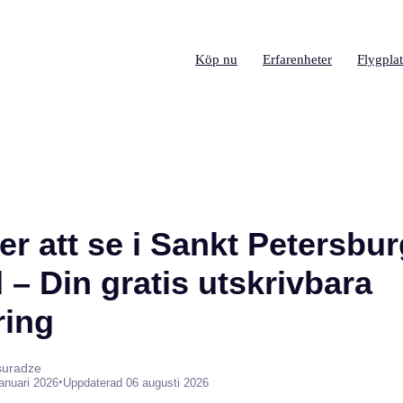
Köp nu
Erfarenheter
Flygplat
r att se i Sankt Petersbur
– Din gratis utskrivbara
ring
suradze
•
januari 2026
Uppdaterad 06 augusti 2026