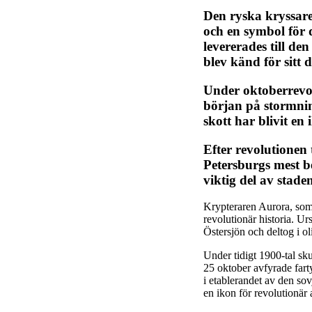
Den ryska kryssar
och en symbol för 
levererades till de
blev känd för sitt 
Under oktoberrevol
början på stormnin
skott har blivit en
Efter revolutionen
Petersburgs mest be
viktig del av staden
Krypteraren Aurora, som 
revolutionär historia. Ur
Östersjön och deltog i ol
Under tidigt 1900-tal sk
25 oktober avfyrade fart
i etablerandet av den so
en ikon för revolutionär 