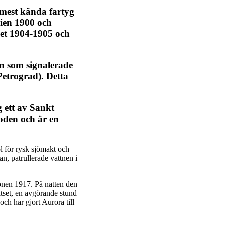
s mest kända fartyg
nien 1900 och
iget 1904-1905 och
on som signalerade
etrograd). Detta
 ett av Sankt
loden och är en
l för rysk sjömakt och
an, patrullerade vattnen i
ionen 1917. På natten den
tset, en avgörande stund
ch har gjort Aurora till