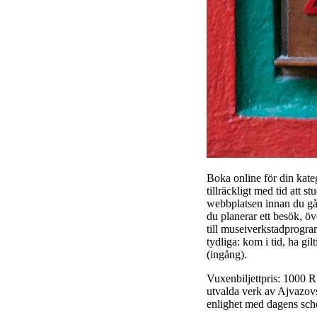
Boka online för din kateg
tillräckligt med tid att s
webbplatsen innan du gå
du planerar ett besök, öv
till museiverkstadprogra
tydliga: kom i tid, ha gi
(ingång).
Vuxenbiljettpris: 1000 R
utvalda verk av Ajvazovsk
enlighet med dagens sche