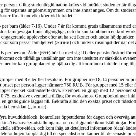
person. Giltig studentlegitimation krävs vid inträde; studenter får tillg
g för separata ungdomsutrymmen om inte annat anges. Om du studerar
лет för att undvika köer vid inträdet.
 per barn (ålder 7-16). Under 7 år får komma gratis tillsammans med e
dda familjevägar finns tillgängliga, och du kan kombinera en kort wor
ngagerande upplevelse efter att ha sett ikoner och andra höjdpunkter.
ckor som passar familjelivet (жизни) och undvik rusningstider när det ä
UB per person. Äldre (65+) bör ha med sig ID eller pensionärskort för ve
iåtkomst och tillfälliga utställningar, om inte uteslutet av särskilda ev
r mentor kan gruppplanering hjälpa dig att koordinera inträde kring til
 grupper med 8 eller fler besökare. För grupper med 8-14 personer är pr
tt priset per person ligger närmare 750 RUB. För grupper med 15 eller fle
rupper mycket kostnadseffektiva. Exempel: en grupp med 12 personer sku
,75, exklusive eventuella tillägg för workshops. Gruppbokningar inklu
n gratis guide läggas till. Bekräfta alltid den exakta priset och tidsslot
ciella hemsidan (данные).
 fyra huvudtidsblock, kontrollera öppettiderna för dagen och överväg a
ishkin-Aivazovsky-utställningarna och närliggande ikonutställningar. För
ciella siffror-sidan, och kom ihåg att detaljerad information (data) änd
elefonlinjen koppla dig till en specialist som känner till de senaste pris