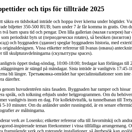
ppettider och tips för tillträde 2025
att säkra en tidsbokad inträde och hoppa över köerna under högtider. Vux
ade biljetter 350-500 RUB; barn under 7 år får komma in gratis. Om d
h två barn spara tid och pengar. Den lilla gallerian (малая галерея) har 
m periodiskt byts ut (периодически rotates), så besöken (визитов) 
асад) och byggnaden (здание) speglar byggnadens historia, med exteri
a originaldesignen. Vissa etiketter refererar till Ivanas (ивана) anteckn
r till skulpturavdelningarna (скульптуры spaces).
vanligtvis öppet tisdag-söndag, 10:00-18:00; fredagar kan förlängas till
nläggningen är stängd på måndagar. Sista inträde är vanligtvis 17:45-
na bli längre. Третьяковка-området har specialinstallationer som inte al
ra därefter.
 genom huvudentréen nära fasaden. Byggnaden har ramper och hissar fö
lera språk, och tolkning erbjuds under helgprogrammen. Om du behöver hj
er vanligtvis inom en dag. För kollektivtrafik, ta tunnelbanan till Tre
5-10 minuter. Om du anländer under rusningstid, är en senare eftermid
otografier av målningarna.
derar verk av Losenko; etiketter refererar ofta till Javornitskij och andr
gorod-inspirerade teman förekommer i vissa tillfälliga arrangemang. 
era framstående verk och roterande installationer, så återbesök kan avslö