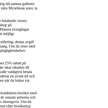
ång till samma gallerier
 nära Музейная зона, ta
n betalande vuxen.
kshop på
 Planera övergångar
r möjligt.
rifiering; denna avgift
enemang. Om du reser med
lgänglighetsbehov
iset 25% rabatt på
r ökar rabatten till
lle vanligtvis betala
derar en avsatt tid och
ten när du bokar via
tt kombinera besöket med
 de senaste priserna och
ras säsongsvis. Om du
erna efter besökartyp