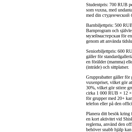
Studentpris: 700 RUB per 
som vuxna, med undanta
med din студенческий би
Barnbiljettpris: 500 RUB
Barnprogram och självle
музеймастерская för en e
genom att använda tidslu
Seniorbiljettpris: 600 R
gäller för standardgaller
en förälder (mamma) elle
(inträde) och sittplatser.
Grupprabatter gäller för
vuxenpriset, vilket gör a
30%, vilket gör större g
cirka 1 000 RUB × 12 × 0
för grupper med 20+ kan e
telefon eller på den offi
Planera ditt besök kring
en kort aktivitet vid Sh
reglerna, använd den offi
behöver snabb hjälp kan t