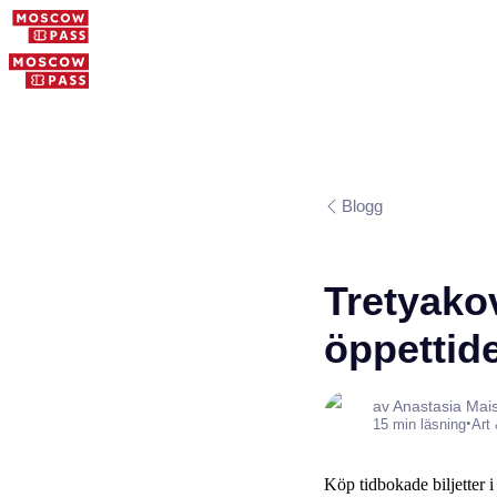
Blogg
Tretyakov
öppettid
av Anastasia Mai
•
15 min läsning
Art
Köp tidbokade biljetter i