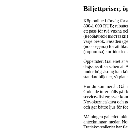
Biljettpriser, ö
Köp online i förväg för 
800-1 000 RUB; rabatter
ett pass för två vuxna oc
(необычной выставки) so
varje besök. Fasaden (ф
(воссоздана) för att likn
(торопова) korridor lede
Öppettider: Galleriet är 
dagsspecifika schemat. A
under högsäsong kan köer
standardbiljetter, så plane
Hur du kommer åt: Gå in
Guidade turer hålls på f
service-disken; svar komm
Novokuznetskaya och gå 
och ger bättre ljus för f
Målningen galleriet inklu
anteckningar, medan Nov
Tretjakovgalleriet har fl