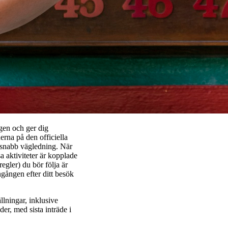
ngen och ger dig
derna på den officiella
 snabb vägledning. När
a aktiviteter är kopplade
egler) du bör följa är
ngången efter ditt besök
llningar, inklusive
er, med sista inträde i