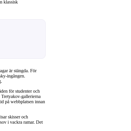
n klassisk
gar är stängda. För
nsky-ingången.
g.
äden för studenter och
l Tretyakov-gallerierna
ltid på webbplatsen innan
isar skisser och
sov i vackra ramar. Det