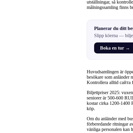
utställningar, så kontrol
målningssamling finns br
Planerar du ditt b
Slipp köerna — bilje
Boka en tur →
Huvudsamlingen är öppen
besökare som anländer m
Kontrollera alltid сайта 
Biljettpriser 2025: vuxe
seniorer är 500-600 RUB; 
kostar cirka 1200-1400 R
köp.
Om du anländer med buss,
förberedande ritningar a
vänliga personalen kan h