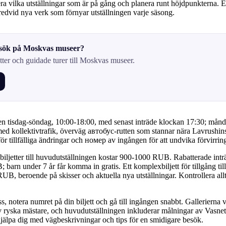
lera vilka utställningar som är på gång och planera runt höjdpunkterna. E
edvid nya verk som förnyar utställningen varje säsong.
esök på Moskvas museer?
tter och guidade turer till Moskvas museer.
 tisdag-söndag, 10:00-18:00, med senast inträde klockan 17:30; månda
ed kollektivtrafik, överväg автобус-rutten som stannar nära Lavrushi
för tillfälliga ändringar och номер av ingången för att undvika förvirrin
nbiljetter till huvudutställningen kostar 900-1000 RUB. Rabatterade intr
barn under 7 år får komma in gratis. Ett komplexbiljett för tillgång til
UB, beroende på skisser och aktuella nya utställningar. Kontrollera al
 notera numret på din biljett och gå till ingången snabbt. Gallerierna v
v ryska mästare, och huvudutställningen inkluderar målningar av Vasnet
jälpa dig med vägbeskrivningar och tips för en smidigare besök.