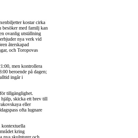
enbiljetter kostar cirka
u besöker med familj kan
en ovanlig utställning
erbjuder nya verk vid
ören återskapad
ingar, och Toropovas
 21:00, men kontrollera
18:00 beroende på dagen;
ltid ingår i
r tillgänglighet.
älp, skicka ett brev till
tyakovskaya eller
dagspass ofta lugnare
a kontextuella
Området kring
ja nya skulpturer och