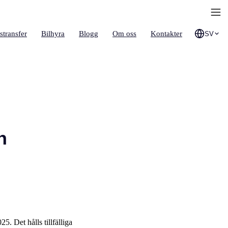
stransfer
Bilhyra
Blogg
Om oss
Kontakter
SV
h
5. Det hålls tillfälliga