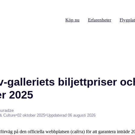
Köp nu
Erfarenheter
Flygplat
-galleriets biljettpriser oc
er 2025
suradze
•
•
 & Culture
02 oktober 2025
Uppdaterad 06 augusti 2026
 förväg på den officiella webbplatsen (сайта) för att garantera inträde 202