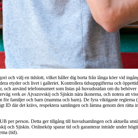
ori och välj en tidslott, vilket håller dig borta från långa köer vid ingå
tudera etyder och livet i galleriet. Kontrollera tidsuppgifterna och öppetti
r, och använd telefonnumret som listas på huvudssidan om du behöver
erväg verk av Ajvazovskij och Sjiskin nära ikonerna, och notera att viss
m för familjer och barn (mamma och barn). De fyra viktigaste reglerna (r
ltigt ID där det krävs, respektera samlingen och lämna genom den rätta i
UB per person. Detta ger tillgång till huvudsamlingen och aktuella utstä
ij och Sjiskin. Onlineköp sparar tid och garanterar inträde under högtid
ma (tid).