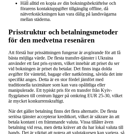
Håll alltid en kopia av din bokningsbekräftelse och
förarens kontaktuppgifter tillgänglig offline, då
nätverkstäckningen kan vara dålig på landsvägarna
mellan städerna.
Prisstruktur och betalningsmetoder
för den medvetna resenären
Att förstå hur prissättningen fungerar är avgörande för att få
bästa möjliga värde. De flesta transfer-tjänster i Ukraina
använder ett fast pris-system, vilket innebär att priset du ser
vid bokningen är priset du betalar. Det finns inga dolda
avgifter för väntetid, bagage eller nattkörning, såvida det inte
specifikt anges. Detta är en stor fördel jämfört med
traditionella taximätare som kan vara opålitliga eller
manipulerade. Ett typiskt pris för en transfer från Kyiv-
flygplatsen till centrum ligger på omkring EUR 25-30, vilket
är mycket konkurrenskraftigt.
När det gäller betalning finns det flera alternativ. De flesta
seriösa tjänster accepterar kreditkort, vilket är säkrare än att
betala kontant i en främmande valuta. Vissa tillåter även
betalning vid resa, men detta kräver att du har lokal valuta till
hands. Det är viktigt att notera att valutakursen kan variera, så