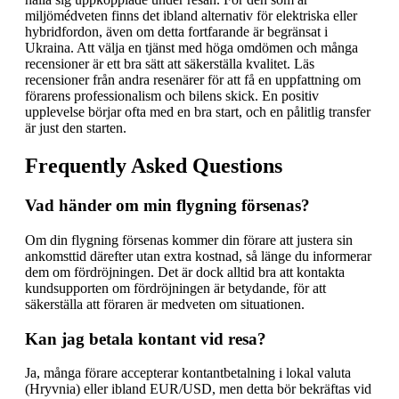
miljömédveten finns det ibland alternativ för elektriska eller
hybridfordon, även om detta fortfarande är begränsat i
Ukraina. Att välja en tjänst med höga omdömen och många
recensioner är ett bra sätt att säkerställa kvalitet. Läs
recensioner från andra resenärer för att få en uppfattning om
förarens professionalism och bilens skick. En positiv
upplevelse börjar ofta med en bra start, och en pålitlig transfer
är just den starten.
Frequently Asked Questions
Vad händer om min flygning försenas?
Om din flygning försenas kommer din förare att justera sin
ankomsttid därefter utan extra kostnad, så länge du informerar
dem om fördröjningen. Det är dock alltid bra att kontakta
kundsupporten om fördröjningen är betydande, för att
säkerställa att föraren är medveten om situationen.
Kan jag betala kontant vid resa?
Ja, många förare accepterar kontantbetalning i lokal valuta
(Hryvnia) eller ibland EUR/USD, men detta bör bekräftas vid