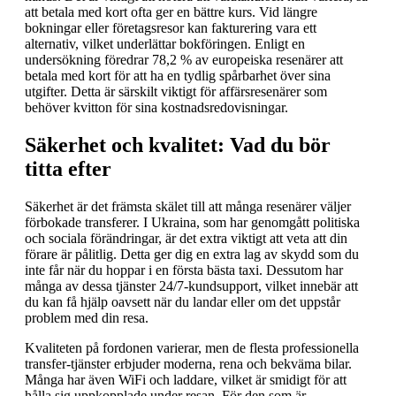
att betala med kort ofta ger en bättre kurs. Vid längre
bokningar eller företagsresor kan fakturering vara ett
alternativ, vilket underlättar bokföringen. Enligt en
undersökning föredrar 78,2 % av europeiska resenärer att
betala med kort för att ha en tydlig spårbarhet över sina
utgifter. Detta är särskilt viktigt för affärsresenärer som
behöver kvitton för sina kostnadsredovisningar.
Säkerhet och kvalitet: Vad du bör
titta efter
Säkerhet är det främsta skälet till att många resenärer väljer
förbokade transferer. I Ukraina, som har genomgått politiska
och sociala förändringar, är det extra viktigt att veta att din
förare är pålitlig. Detta ger dig en extra lag av skydd som du
inte får när du hoppar i en första bästa taxi. Dessutom har
många av dessa tjänster 24/7-kundsupport, vilket innebär att
du kan få hjälp oavsett när du landar eller om det uppstår
problem med din resa.
Kvaliteten på fordonen varierar, men de flesta professionella
transfer-tjänster erbjuder moderna, rena och bekväma bilar.
Många har även WiFi och laddare, vilket är smidigt för att
hålla sig uppkopplade under resan. För den som är