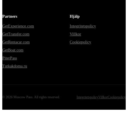
Partners
Hjälp
GetExperience.com
Integritetspolicy
GetTransfer.com
Villkor
GetRentacar.com
Cookiepolicy
GetBoat.com
PiterPass
Tutkakdoma.ru
©
2026
Moscow Pass
. All rights reserved.
Integritetspolicy
Villkor
Cookiepolicy