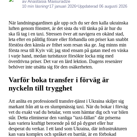
av Anastasia Maisuradze
•
•
10 min läsning
17 januari 2026
Uppdaterad 06 augusti 2026
När landningsgardinen går upp och du ser den kalla ukrainska
luften genom fönstret, är det sista du vill tänka på är hur du
ska få tag i en taxi. Stressen över att navigera en okänd stad,
leta efter en pålitlig förare eller förhandla om priser kan snabbt
förstöra den känsla av frihet som resan ska ge. Jag minns min
första resa till Kyiv väl; jag stod ensam på gatan med en väska
i varje hand, medan turisttaxor försökte locka mig med
överdrivna priser. Det var en lärd lektion. Dagens resenärer
behöver inte utsätta sig för den osäkerheten.
Varför boka transfer i förväg är
nyckeln till trygghet
Att anlita en professionell transfer-tjänst i Ukraina skiljer sig
markant från att ta en slumpmässig taxi. När du bokar i förväg
vet du exakt vad du betalar, vem som hämtar dig och var bilen
står. Detta eliminerar den vanliga "taxi-fällan" där priserna
kan variera kraftigt beroende på tid på dygnet eller hur
desperat du verkar. I ett land som Ukraina, där infrastrukturen
kan vara komplex och språket en barriär, är en förbokad