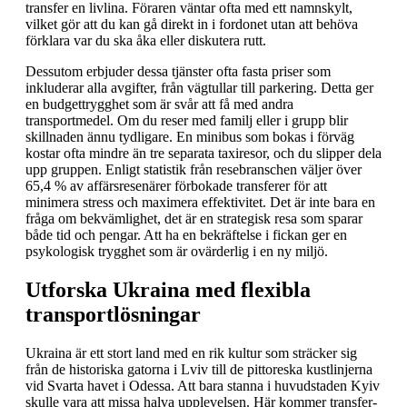
transfer en livlina. Föraren väntar ofta med ett namnskylt,
vilket gör att du kan gå direkt in i fordonet utan att behöva
förklara var du ska åka eller diskutera rutt.
Dessutom erbjuder dessa tjänster ofta fasta priser som
inkluderar alla avgifter, från vägtullar till parkering. Detta ger
en budgettrygghet som är svår att få med andra
transportmedel. Om du reser med familj eller i grupp blir
skillnaden ännu tydligare. En minibus som bokas i förväg
kostar ofta mindre än tre separata taxiresor, och du slipper dela
upp gruppen. Enligt statistik från resebranschen väljer över
65,4 % av affärsresenärer förbokade transferer för att
minimera stress och maximera effektivitet. Det är inte bara en
fråga om bekvämlighet, det är en strategisk resa som sparar
både tid och pengar. Att ha en bekräftelse i fickan ger en
psykologisk trygghet som är ovärderlig i en ny miljö.
Utforska Ukraina med flexibla
transportlösningar
Ukraina är ett stort land med en rik kultur som sträcker sig
från de historiska gatorna i Lviv till de pittoreska kustlinjerna
vid Svarta havet i Odessa. Att bara stanna i huvudstaden Kyiv
skulle vara att missa halva upplevelsen. Här kommer transfer-