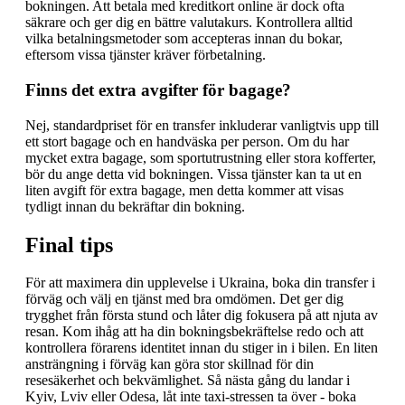
bokningen. Att betala med kreditkort online är dock ofta
säkrare och ger dig en bättre valutakurs. Kontrollera alltid
vilka betalningsmetoder som accepteras innan du bokar,
eftersom vissa tjänster kräver förbetalning.
Finns det extra avgifter för bagage?
Nej, standardpriset för en transfer inkluderar vanligtvis upp till
ett stort bagage och en handväska per person. Om du har
mycket extra bagage, som sportutrustning eller stora kofferter,
bör du ange detta vid bokningen. Vissa tjänster kan ta ut en
liten avgift för extra bagage, men detta kommer att visas
tydligt innan du bekräftar din bokning.
Final tips
För att maximera din upplevelse i Ukraina, boka din transfer i
förväg och välj en tjänst med bra omdömen. Det ger dig
trygghet från första stund och låter dig fokusera på att njuta av
resan. Kom ihåg att ha din bokningsbekräftelse redo och att
kontrollera förarens identitet innan du stiger in i bilen. En liten
ansträngning i förväg kan göra stor skillnad för din
resesäkerhet och bekvämlighet. Så nästa gång du landar i
Kyiv, Lviv eller Odesa, låt inte taxi-stressen ta över - boka