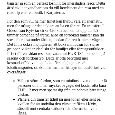
tjänster in som en perfekt lösning för interstäders resor. Detta
är särskilt användbart om du vill kombinera din resa med en
roadtrip eller ett besök i Karpaterna.
För den som vill ha mer frihet kan hyrbil vara ett alternativ,
men för många är det enklare att ha en förare. En transfer till
Odesa från Kyiv tar cirka 420 km och kan ta upp till 4,5
timmar beroende på trafik. Med en förbokad transfer kan du
sova eller läsa under färden, medan föraren hanterar vägen.
Det finns också möjligheten att boka minibusar för större
grupper, vilket är idealiskt för familjer eller företagsutflukter.
Priset för en sådan resa kan vara runt EUR 185, beroende på
säsong och fordonstyp. Detta är ofta betydligt mer
kostnadseffektivt än att boka flera tågbiljetter och
lokaltransporter, särskilt när man tar hänsyn till tidsförlust vid
övergångar.
Välj ett större fordon, som en minibus, även om ni är få
personer om ni har mycket bagage; det kostar ofta bara
EUR 12 mer men sparar dig från att behöva bära tunga
väskor.
Planera din transfer tidigt på morgonen eller sent på
kvällen för att undvika den värsta trafiken i Kyiv,
särskilt runt centrala stationer där köerna kan vara
långa.