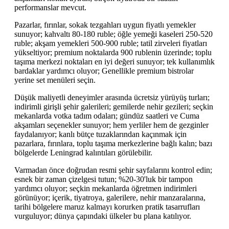
performanslar mevcut.
Pazarlar, fırınlar, sokak tezgahları uygun fiyatlı yemekler
sunuyor; kahvaltı 80-180 ruble; öğle yemeği kaseleri 250-520
ruble; akşam yemekleri 500-900 ruble; tatil zirveleri fiyatları
yükseltiyor; premium noktalarda 900 rublenin üzerinde; toplu
taşıma merkezi noktaları en iyi değeri sunuyor; tek kullanımlık
bardaklar yardımcı oluyor; Genellikle premium bistrolar
yerine set menüleri seçin.
Düşük maliyetli deneyimler arasında ücretsiz yürüyüş turları;
indirimli girişli şehir galerileri; gemilerde nehir gezileri; seçkin
mekanlarda votka tadım odaları; gündüz saatleri ve Cuma
akşamları seçenekler sunuyor; hem yerliler hem de gezginler
faydalanıyor; kanlı bütçe tuzaklarından kaçınmak için
pazarlara, fırınlara, toplu taşıma merkezlerine bağlı kalın; bazı
bölgelerde Leningrad kalıntıları görülebilir.
Varmadan önce doğrudan resmi şehir sayfalarını kontrol edin;
esnek bir zaman çizelgesi tutun; %20-30'luk bir tampon
yardımcı oluyor; seçkin mekanlarda öğretmen indirimleri
görünüyor; içerik, tiyatroya, galerilere, nehir manzaralarına,
tarihi bölgelere maruz kalmayı korurken pratik tasarrufları
vurguluyor; dünya çapındaki ülkeler bu plana katılıyor.