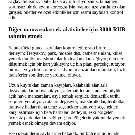
sağlayabilirsiniz. Daha fazla ayrıntı istiyorsanız, tamamen
sorunsuz bir deneyim koreografisini yapmanıza yardımcı olan
girişler, biletler ve özel etkinlikler için resmi sayfaları kontrol
edin.
Diğer manzaralar: ek aktiviteler için 3000 RUB
tahmin etmek
Yandex'teki güncel sayfaları kontrol edin; sıkı bir rota
derleyin: Tretyakov, park, mozole dışı, catherine alanı, kilise,
yemek durağı; marshrutkalar hızlı atlamalar sağlıyor; ücretleri
düşürmek için bir kart yükleyin; üç bin planı gerçekçi tutuyor;
bir maç veya tören olursa stadyum manzaraları mümkün; hızlı
transferler son derece yardımcı oluyor.
Uzun kuyruklar, zaman kayıpları, kalabalık alanlarla
dezavantajlar ortaya çıkıyor; alternatifler arasında en büyük
açık hava manzaraları, asya temalı sergiler, denizcilik tarihi
sergileri yer alıyor; rotaları değişiyor; marshrutkalar, feribotlar,
tramvay hatları daha ucuz seçenekler sunuyor; seçenekleri
karşılaştırmak için beta haritaları derleyin; eski bölgeler
ücretsiz park alanları sağlıyor; bu bölgelerin yakınında yemek
yemek esnek olmaya devam ediyor.
Eski gezginlerin sayfalarına bakarak, bir bütçe sınırı içinde