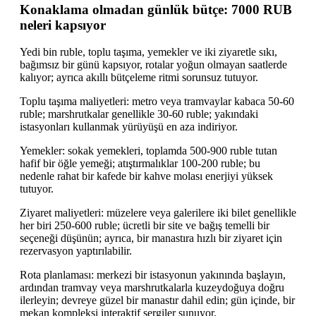
Konaklama olmadan günlük bütçe: 7000 RUB
neleri kapsıyor
Yedi bin ruble, toplu taşıma, yemekler ve iki ziyaretle sıkı,
bağımsız bir günü kapsıyor, rotalar yoğun olmayan saatlerde
kalıyor; ayrıca akıllı bütçeleme ritmi sorunsuz tutuyor.
Toplu taşıma maliyetleri: metro veya tramvaylar kabaca 50-60
ruble; marshrutkalar genellikle 30-60 ruble; yakındaki
istasyonları kullanmak yürüyüşü en aza indiriyor.
Yemekler: sokak yemekleri, toplamda 500-900 ruble tutan
hafif bir öğle yemeği; atıştırmalıklar 100-200 ruble; bu
nedenle rahat bir kafede bir kahve molası enerjiyi yüksek
tutuyor.
Ziyaret maliyetleri: müzelere veya galerilere iki bilet genellikle
her biri 250-600 ruble; ücretli bir site ve bağış temelli bir
seçeneği düşünün; ayrıca, bir manastıra hızlı bir ziyaret için
rezervasyon yaptırılabilir.
Rota planlaması: merkezi bir istasyonun yakınında başlayın,
ardından tramvay veya marshrutkalarla kuzeydoğuya doğru
ilerleyin; devreye güzel bir manastır dahil edin; gün içinde, bir
mekan kompleksi interaktif sergiler sunuyor.