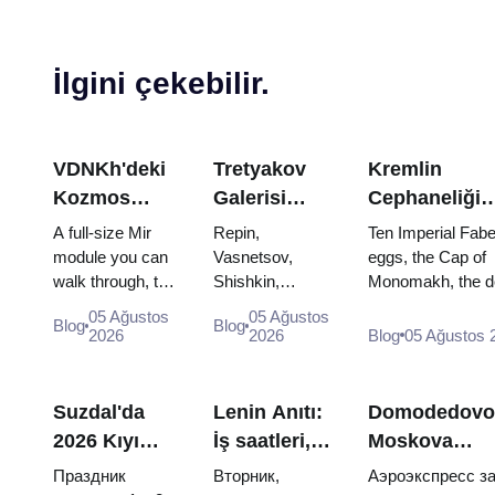
İlgini çekebilir.
VDNKh'deki
Tretyakov
Kremlin
Kozmos
Galerisi
Cephaneliği
Pavyonu:
Başyapıtları:
Hazineleri:
A full-size Mir
Repin,
Ten Imperial Fab
Rusya'nın En
Görülecek
Faberge
module you can
Vasnetsov,
eggs, the Cap of
walk through, the
Shishkin,
Monomakh, the d
Büyük Uzay
Eserler İçin
Yumurtaları,
Energia–Buran
Vrubel, Serov
throne of two boy
Sergisinin
Seyahat
Tahtlar ve Ta
05 Ağustos
05 Ağustos
Blog
Blog
model, scorched
and Surikov —
and the coronatio
2026
2026
Blog
05 Ağustos 
İçinde
Planı
Giyme Kıyafet
descent
the works that
dress of Catherine
Yapmaya
capsules and
stop people,
Değer
120 pieces of
where they
Suzdal'da
Lenin Anıtı:
Domodedovo
flight...
hang, and why
2026 Kıyı
İş saatleri,
Moskova
booking the...
Günü:
giriş ve
merkezine:
Праздник
Вторник,
Аэроэкспресс за