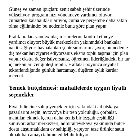
Güneş ve zaman ipuçları: zenit sabah şehir üzerinde
yükseliyor; program hızı yönetmeye yardımcı oluyor;
cumartesi kalabalıkları artıyor, cuma ve perşembe daha sakin
olma eğiliminde; bu nedenle buna göre plan yapın.
Pratik notlar: yandex ulaşım sürelerini kontrol etmeye
yardımcı oluyor; büyük merkezlerin yakınındaki bankalar
nakit sağlıyor; havaalanları şehir sınırlarını aşıyor, bu nedenle
dış mekanları ziyaret ediyorsanız ekstra toplu taşıma için plan
yapın; ekstra değer istiyorsanız, öğretmen liderliğindeki bir tur
iç mekanları zenginleştirebilir. Haftalar boyunca seyahat
tekrarlandığında günlük harcamayı düşüren aylık kartlar
mevcut.
Yemek bütçelemesi: mahallelerde uygun fiyatlı
seçenekler
Fiyat bilincine sahip yemekler için yakındaki arbatskaya
pazarlarını seçin; avtovo'ya bir tren yolculuğu, çorbalar,
mantılar, ekmek içeren daha geniş bir tezgah çeşitliliği
sunuyor; arbat merkezleri, admiralteyskaya yakınında bütçe
dostu atıştırmalıklara ev sahipliği yapıyor, taze ürünler satın
almak harcamayı tahmin edilebilir kılıyor.