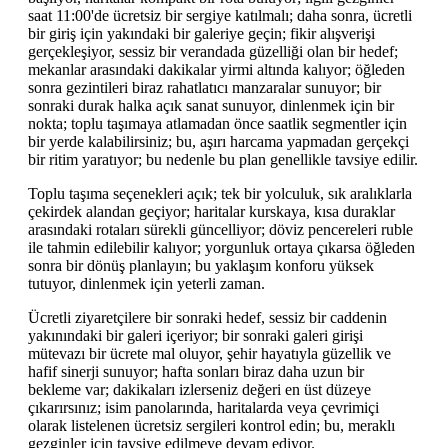
saat 11:00'de ücretsiz bir sergiye katılmalı; daha sonra, ücretli
bir giriş için yakındaki bir galeriye geçin; fikir alışverişi
gerçekleşiyor, sessiz bir verandada güzelliği olan bir hedef;
mekanlar arasındaki dakikalar yirmi altında kalıyor; öğleden
sonra gezintileri biraz rahatlatıcı manzaralar sunuyor; bir
sonraki durak halka açık sanat sunuyor, dinlenmek için bir
nokta; toplu taşımaya atlamadan önce saatlik segmentler için
bir yerde kalabilirsiniz; bu, aşırı harcama yapmadan gerçekçi
bir ritim yaratıyor; bu nedenle bu plan genellikle tavsiye edilir.
Toplu taşıma seçenekleri açık; tek bir yolculuk, sık aralıklarla
çekirdek alandan geçiyor; haritalar kurskaya, kısa duraklar
arasındaki rotaları sürekli güncelliyor; döviz pencereleri ruble
ile tahmin edilebilir kalıyor; yorgunluk ortaya çıkarsa öğleden
sonra bir dönüş planlayın; bu yaklaşım konforu yüksek
tutuyor, dinlenmek için yeterli zaman.
Ücretli ziyaretçilere bir sonraki hedef, sessiz bir caddenin
yakınındaki bir galeri içeriyor; bir sonraki galeri girişi
mütevazı bir ücrete mal oluyor, şehir hayatıyla güzellik ve
hafif sinerji sunuyor; hafta sonları biraz daha uzun bir
bekleme var; dakikaları izlerseniz değeri en üst düzeye
çıkarırsınız; isim panolarında, haritalarda veya çevrimiçi
olarak listelenen ücretsiz sergileri kontrol edin; bu, meraklı
gezginler için tavsiye edilmeye devam ediyor.