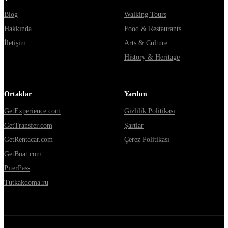
Blog
Walking Tours
Hakkında
Food & Restaurants
İletişim
Arts & Culture
History & Heritage
Ortaklar
Yardım
GetExperience.com
Gizlilik Politikası
GetTransfer.com
Şartlar
GetRentacar.com
Çerez Politikası
GetBoat.com
PiterPass
Tutkakdoma.ru