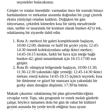
seçenekler bulacaksınız.
Girişler ve rotalar önemlidir: varmadan önce bir sonraki binayı
haritalandırın ve mekanlar arasında doğrudan bir çizgi çizerek
ekstra yürüyüşü ortadan kaldırın. Değişken bir gün
istiyorsanız, çekirdek kümeden kısa bir sürüş mesafesinde
olan, tarihte ve tasarımda bir kontrast olarak bunker-42'yi tek,
odaklanmış bir ziyaretle dahil edin.
Rota A: merkezi bir galeri kompleksinde başlayın,
10:00-12:00; dinlenin ve hafif bir şeyler yiyin; 12:45-
14:30 önemli koleksiyonlara sahip ikinci merkez;
14:45-16:15 keskin, farklı bir hava için isteğe bağlı
bunker-42; günü tamamlamak için 16:15-17:00 son
girişler.
Rota B: olimpiyat bölgesinde başlayın, 10:00-11:30;
11:30-12:30 yakındaki öğle yemeği; 12:45-14:30 ikinci
mekan; enerji kalırsa 14:45-16:15 üçüncü seçenek; kısa
bir dinlenme ve güzel bir manzara için yakındaki bir
gorky alanı durağını düşünün; 17:30'da bitirin.
Makale çıkarımı: odaklanmış bir plan güvenebileceğiniz
cevaplar verir. Yapı, sıkı programlı ve esnek molalı günlerle
çalışır, böylece tamamen dolu bir gün ile rahat bir kültürel
gezinti arasında bir yerde tercih ettiğiniz hıza uyum