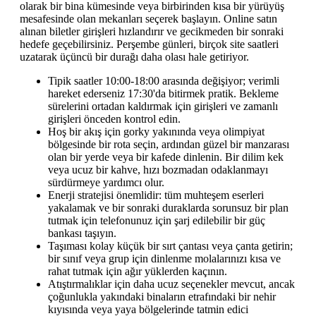
olarak bir bina kümesinde veya birbirinden kısa bir yürüyüş
mesafesinde olan mekanları seçerek başlayın. Online satın
alınan biletler girişleri hızlandırır ve gecikmeden bir sonraki
hedefe geçebilirsiniz. Perşembe günleri, birçok site saatleri
uzatarak üçüncü bir durağı daha olası hale getiriyor.
Tipik saatler 10:00-18:00 arasında değişiyor; verimli
hareket ederseniz 17:30'da bitirmek pratik. Bekleme
sürelerini ortadan kaldırmak için girişleri ve zamanlı
girişleri önceden kontrol edin.
Hoş bir akış için gorky yakınında veya olimpiyat
bölgesinde bir rota seçin, ardından güzel bir manzarası
olan bir yerde veya bir kafede dinlenin. Bir dilim kek
veya ucuz bir kahve, hızı bozmadan odaklanmayı
sürdürmeye yardımcı olur.
Enerji stratejisi önemlidir: tüm muhteşem eserleri
yakalamak ve bir sonraki duraklarda sorunsuz bir plan
tutmak için telefonunuz için şarj edilebilir bir güç
bankası taşıyın.
Taşıması kolay küçük bir sırt çantası veya çanta getirin;
bir sınıf veya grup için dinlenme molalarınızı kısa ve
rahat tutmak için ağır yüklerden kaçının.
Atıştırmalıklar için daha ucuz seçenekler mevcut, ancak
çoğunlukla yakındaki binaların etrafındaki bir nehir
kıyısında veya yaya bölgelerinde tatmin edici