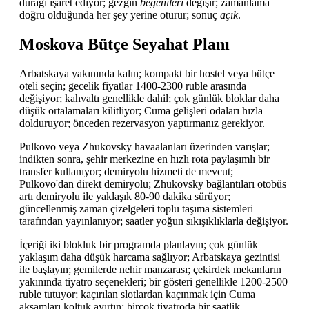
durağı işaret ediyor; gezgin
beğenileri
değişir; zamanlama
doğru olduğunda her şey yerine oturur; sonuç
açık
.
Moskova Bütçe Seyahat Planı
Arbatskaya yakınında kalın; kompakt bir hostel veya bütçe
oteli seçin; gecelik fiyatlar 1400-2300 ruble arasında
değişiyor; kahvaltı genellikle dahil; çok günlük bloklar daha
düşük ortalamaları kilitliyor; Cuma gelişleri odaları hızla
dolduruyor; önceden rezervasyon yaptırmanız gerekiyor.
Pulkovo veya Zhukovsky havaalanları üzerinden varışlar;
indikten sonra, şehir merkezine en hızlı rota paylaşımlı bir
transfer kullanıyor; demiryolu hizmeti de mevcut;
Pulkovo'dan direkt demiryolu; Zhukovsky bağlantıları otobüs
artı demiryolu ile yaklaşık 80-90 dakika sürüyor;
güncellenmiş zaman çizelgeleri toplu taşıma sistemleri
tarafından yayınlanıyor; saatler yoğun sıkışıklıklarla değişiyor.
İçeriği iki blokluk bir programda planlayın; çok günlük
yaklaşım daha düşük harcama sağlıyor; Arbatskaya gezintisi
ile başlayın; gemilerde nehir manzarası; çekirdek mekanların
yakınında tiyatro seçenekleri; bir gösteri genellikle 1200-2500
ruble tutuyor; kaçırılan slotlardan kaçınmak için Cuma
akşamları koltuk ayırtın; birçok tiyatroda bir saatlik