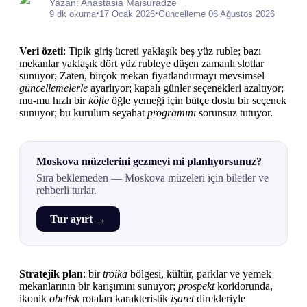
Yazan: Anastasia Maisuradze
•
•
9 dk okuma
17 Ocak 2026
Güncelleme 06 Ağustos 2026
Veri özeti
: Tipik giriş ücreti yaklaşık beş yüz ruble; bazı
mekanlar yaklaşık dört yüz rubleye düşen zamanlı slotlar
sunuyor; Zaten, birçok mekan fiyatlandırmayı mevsimsel
güncellemelerle
ayarlıyor; kapalı günler seçenekleri azaltıyor;
mu-mu hızlı bir
köfte
öğle yemeği için bütçe dostu bir seçenek
sunuyor; bu kurulum seyahat
programını
sorunsuz tutuyor.
Moskova müzelerini gezmeyi mi planlıyorsunuz?
Sıra beklemeden — Moskova müzeleri için biletler ve
rehberli turlar.
Tur ayırt →
Stratejik plan
: bir
troika
bölgesi, kültür, parklar ve yemek
mekanlarının bir karışımını sunuyor;
prospekt
koridorunda,
ikonik
obelisk
rotaları karakteristik
işaret
direkleriyle