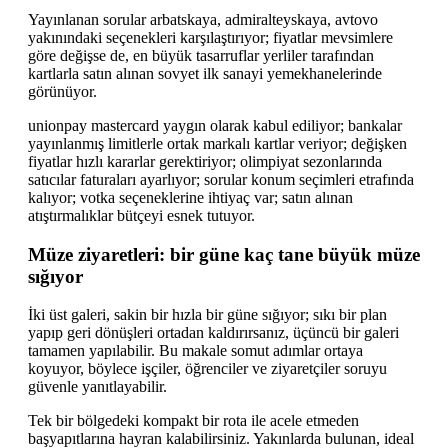
Yayınlanan sorular arbatskaya, admiralteyskaya, avtovo
yakınındaki seçenekleri karşılaştırıyor; fiyatlar mevsimlere
göre değişse de, en büyük tasarruflar yerliler tarafından
kartlarla satın alınan sovyet ilk sanayi yemekhanelerinde
görünüyor.
unionpay mastercard yaygın olarak kabul ediliyor; bankalar
yayınlanmış limitlerle ortak markalı kartlar veriyor; değişken
fiyatlar hızlı kararlar gerektiriyor; olimpiyat sezonlarında
satıcılar faturaları ayarlıyor; sorular konum seçimleri etrafında
kalıyor; votka seçeneklerine ihtiyaç var; satın alınan
atıştırmalıklar bütçeyi esnek tutuyor.
Müze ziyaretleri: bir güne kaç tane büyük müze
sığıyor
İki üst galeri, sakin bir hızla bir güne sığıyor; sıkı bir plan
yapıp geri dönüşleri ortadan kaldırırsanız, üçüncü bir galeri
tamamen yapılabilir. Bu makale somut adımlar ortaya
koyuyor, böylece işçiler, öğrenciler ve ziyaretçiler soruyu
güvenle yanıtlayabilir.
Tek bir bölgedeki kompakt bir rota ile acele etmeden
başyapıtlarına hayran kalabilirsiniz. Yakınlarda bulunan, ideal