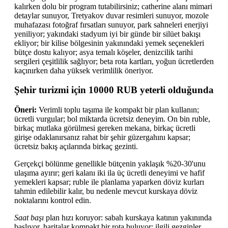
kalırken dolu bir program tutabilirsiniz; catherine alanı mimari
detaylar sunuyor, Tretyakov duvar resimleri sunuyor, mozole
muhafazası fotoğraf fırsatları sunuyor, park sahneleri enerjiyi
yeniliyor; yakındaki stadyum iyi bir günde bir silüet bakışı
ekliyor; bir kilise bölgesinin yakınındaki yemek seçenekleri
bütçe dostu kalıyor; asya temalı köşeler, denizcilik tarihi
sergileri çeşitlilik sağlıyor; beta rota kartları, yoğun ücretlerden
kaçınırken daha yüksek verimlilik öneriyor.
Şehir turizmi için 10000 RUB yeterli olduğunda
Öneri:
Verimli toplu taşıma ile kompakt bir plan kullanın;
ücretli vurgular; bol miktarda ücretsiz deneyim. On bin ruble,
birkaç mutlaka görülmesi gereken mekana, birkaç ücretli
girişe odaklanırsanız rahat bir şehir güzergahını kapsar;
ücretsiz bakış açılarında birkaç gezinti.
Gerçekçi bölünme genellikle bütçenin yaklaşık %20-30'unu
ulaşıma ayırır; geri kalanı iki ila üç ücretli deneyimi ve hafif
yemekleri kapsar; ruble ile planlama yaparken döviz kurları
tahmin edilebilir kalır, bu nedenle mevcut kurskaya döviz
noktalarını kontrol edin.
Saat başı
plan hızı koruyor: sabah kurskaya katının yakınında
başlıyor, haritalar kompakt bir rota buluyor; ilgili gezginler