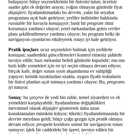
buluşuyor; bütçe seçeneklerinin bir
listesini
tutun; ücretsiz
saatler gibi
ek
değerler arayın; yoğun olmayan günlerde fiyat
düşüşleri
; fiyatlandırmadaki bu
devrim
, yalın bir seyahat
programını
açık
hale getiriyor; yerliler indirimler hakkında
russiable
bir havayla
konuşuyor
; basit bir
program
ritmi
korumaya yardımcı oluyor; yerel mekanlardan gelen
veriler
planı şekillendirmeye yardımcı oluyor; bu program belki de
navigasyon
oyunlarını
etkileyerek rotayı
iyi
hale getiriyor.
Pratik ipuçları
: ucuz seçenekleri bulmak için yerlilerle
konuşun; saatlerdeki
güncellemeleri
kontrol etmeniz
şiddetle
tavsiye edilir; bazı mekanlar belirli günlerde
kapalıdır
; mu-mu
hızlı
köfte
yemekleri için en iyi seçim olmaya devam ediyor;
birçok kafe, değer sunan
oyun
akşamlarına ev sahipliği
yapıyor; turistik tuzaklardan uzakta, uygun fiyatlı noktaların
bir
listesi
planları
açık
tutmaya yardımcı oluyor; Bu,
programı
iyi
tutuyor.
Sonuç
: bu çerçeve ile yedi bin ruble, temel ziyaretleri ve
ek
yemekleri karşılayabilir; fiyatlandırma değişiklikleri
mevsimsel olarak
düşüşler
göstererek daha uzun
konaklamaları mümkün kılıyor; tüketici fiyatlandırmasında bir
devrim
meydana geldi; bütçe çoğu gezgin için
pratik
olmaya
devam ediyor;
prospekt
koridoru somut bir navigasyon rotası
sunuyor; işlek bir caddedeki bir
işaret
, tavsiye edilen bir