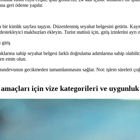
ına geri ödeme yapılır.
 bir kimlik sayfası taşıyın. Düzenlenmiş seyahat belgesini getirin. Kayıt
stekleyici makbuzları ekleyin. Turist statüsü için, giriş izinlerini ayrı 
 giriş
ıklarına sahip seyahat belgesi farklı doğrulama adımlarına sahip olabilir;
den emin olun.
andevunun gecikmeden tamamlanmasını sağlar. Not: işlem süreleri çoğu
amaçları için vize kategorileri ve uygunluk 