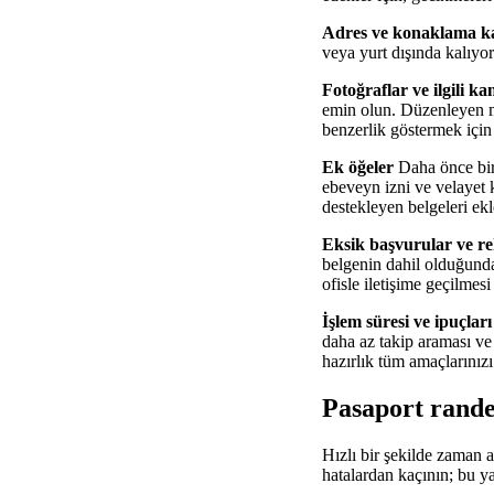
Adres ve konaklama ka
veya yurt dışında kalıyo
Fotoğraflar ve ilgili kan
emin olun. Düzenleyen ma
benzerlik göstermek için 
Ek öğeler
Daha önce bir 
ebeveyn izni ve velayet k
destekleyen belgeleri ekl
Eksik başvurular ve re
belgenin dahil olduğundan
ofisle iletişime geçilmes
İşlem süresi ve ipuçları
daha az takip araması ve 
hazırlık tüm amaçlarınız
Pasaport randev
Hızlı bir şekilde zaman 
hatalardan kaçının; bu y