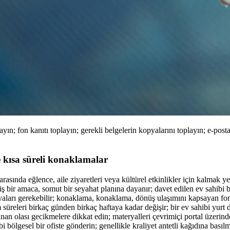
ın; fon kanıtı toplayın; gerekli belgelerin kopyalarını toplayın; e-posta
ve kısa süreli konaklamalar
asında eğlence, aile ziyaretleri veya kültürel etkinlikler için kalmak y
ş bir amaca, somut bir seyahat planına dayanır; davet edilen ev sahibi bi
yaları gerekebilir; konaklama, konaklama, dönüş ulaşımını kapsayan fon 
em süreleri birkaç günden birkaç haftaya kadar değişir; bir ev sahibi yurt
nan olası gecikmelere dikkat edin; materyalleri çevrimiçi portal üzerin
 bölgesel bir ofiste gönderin; genellikle kraliyet antetli kağıdına basılm