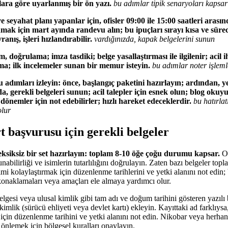
çlara göre uyarlanmış bir ön yazı.
bu adımlar tipik senaryoları kapsar
 seyahat planı yapanlar için, ofisler 09:00 ile 15:00 saatleri aras
ak için mart ayında randevu alın; bu ipuçları sırayı kısa ve sürec
nış, işleri hızlandırabilir.
vardığınızda, kapak belgelerini sunun
ım, doğrulama; imza tasdiki; belge yasallaştırması ile ilgilenir; acil 
ma; ilk incelemeler sunan bir memur isteyin.
bu adımlar noter işleml
 adımları izleyin: önce, başlangıç paketini hazırlayın; ardından, yer
a, gerekli belgeleri sunun; acil talepler için esnek olun; blog okuyu
önemler için not edebilirler; hızlı hareket edeceklerdir.
bu hatırlat
olur
t başvurusu için gerekli belgeler
iksiz bir set hazırlayın: toplam 8-10 öğe çoğu durumu kapsar.
Or
abilirliği ve isimlerin tutarlılığını doğrulayın. Zaten bazı belgeler topla
imi kolaylaştırmak için düzenlenme tarihlerini ve yetki alanını not edin
 konaklamaları veya amaçları ele almaya yardımcı olur.
esi veya ulusal kimlik gibi tam adı ve doğum tarihini gösteren yazılı b
 kimlik (sürücü ehliyeti veya devlet kartı) ekleyin. Kayıttaki ad farklıysa,
için düzenlenme tarihini ve yetki alanını not edin. Nikobar veya herhan
 önlemek için bölgesel kuralları onaylayın.