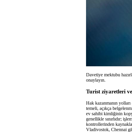
Davetiye mektubu hazırlay
onaylayın.
Turist ziyaretleri 
Hak kazanmanın yolları ar
temeli, açıkça belgelenmi
ev sahibi kimliğinin kop
genellikle sınırlıdır; işl
kontrollerinden kaynakla
Vladivostok, Chennai gibi