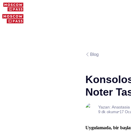
Blog
Konsolosl
Noter Tas
Yazan: Anastasia
•
9 dk okuma
17 Oc
Uygulamada, bir başlang