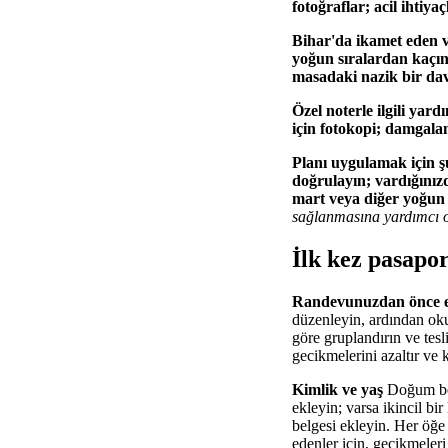
fotoğraflar; acil ihtiya
Bihar'da ikamet eden ve
yoğun sıralardan kaçınm
masadaki nazik bir davra
Özel noterle ilgili yard
için fotokopi; damgala
Planı uygulamak için şu
doğrulayın; vardığınızd
mart veya diğer yoğun d
sağlanmasına yardımcı 
İlk kez pasapor
Randevunuzdan önce eks
düzenleyin, ardından okun
göre gruplandırın ve tesl
gecikmelerini azaltır ve
Kimlik ve yaş
Doğum belg
ekleyin; varsa ikincil bir
belgesi ekleyin. Her öğe 
edenler için, gecikmeleri