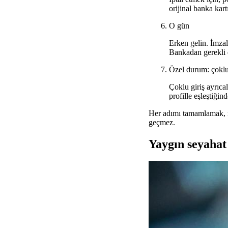
orijinal banka kart
O gün
Erken gelin. İmzalı
Bankadan gerekli de
Özel durum: çoklu
Çoklu giriş ayrıcal
profille eşleştiğin
Her adımı tamamlamak, r
geçmez.
Yaygın seyahat 