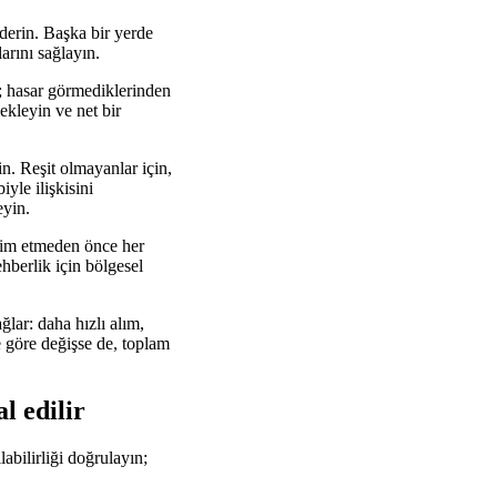
derin. Başka bir yerde
arını sağlayın.
ın; hasar görmediklerinden
ekleyin ve net bir
. Reşit olmayanlar için,
yle ilişkisini
eyin.
eslim etmeden önce her
hberlik için bölgesel
ğlar: daha hızlı alım,
e göre değişse de, toplam
l edilir
abilirliği doğrulayın;