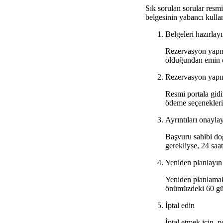
Sık sorulan sorular resm
belgesinin yabancı kulla
Belgeleri hazırlay
Rezervasyon yapmad
olduğundan emin olu
Rezervasyon yapı
Resmi portala gidi
ödeme seçenekleri
Ayrıntıları onayla
Başvuru sahibi doğ
gerekliyse, 24 saa
Yeniden planlayın
Yeniden planlamak 
önümüzdeki 60 gü
İptal edin
İptal etmek için, p