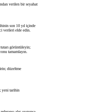
ndan verilen bir seyahat
hinin son 10 yıl içinde
i verileri elde edin.
tutarı görüntüleyin;
syonu tamamlayın.
irin; düzeltme
 yeni tarihin
 referansı alır; uygunsa,