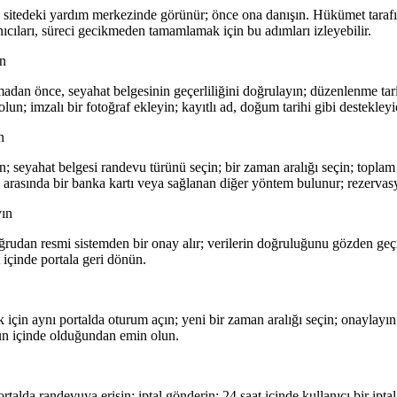
i sitedeki yardım merkezinde görünür; önce ona danışın. Hükümet tarafı
nıcıları, süreci gecikmeden tamamlamak için bu adımları izleyebilir.
ın
an önce, seyahat belgesinin geçerliliğini doğrulayın; düzenlenme tari
n; imzalı bir fotoğraf ekleyin; kayıtlı ad, doğum tarihi gibi destekleyic
n
n; seyahat belgesi randevu türünü seçin; bir zaman aralığı seçin; toplam 
 arasında bir banka kartı veya sağlanan diğer yöntem bulunur; rezerva
yın
rudan resmi sistemden bir onay alır; verilerin doğruluğunu gözden geç
t içinde portala geri dönün.
için aynı portalda oturum açın; yeni bir zaman aralığı seçin; onaylayın;
n içinde olduğundan emin olun.
ortalda randevuya erişin; iptal gönderin; 24 saat içinde kullanıcı bir iptal