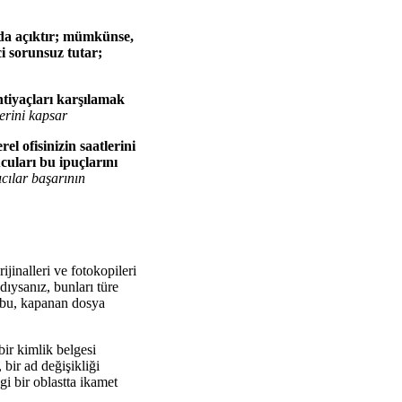
ında açıktır; mümkünse,
i sorunsuz tutar;
ihtiyaçları karşılamak
erini kapsar
el ofisinizin saatlerini
cuları bu ipuçlarını
ıcılar başarının
ijinalleri ve fotokopileri
dıysanız, bunları türe
; bu, kapanan dosya
ir kimlik belgesi
 bir ad değişikliği
gi bir oblastta ikamet