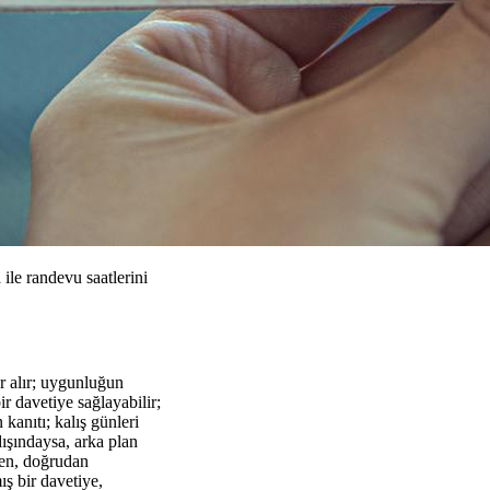
 ile randevu saatlerini
er alır; uygunluğun
r davetiye sağlayabilir;
kanıtı; kalış günleri
 dışındaysa, arka plan
den, doğrudan
ış bir davetiye,