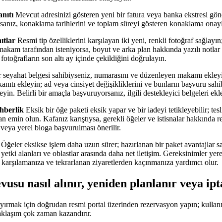
nıtı
Mevcut adresinizi gösteren yeni bir fatura veya banka ekstresi gön
rsanız, konaklama tarihlerini ve toplam süreyi gösteren konaklama onayl
ıtlar
Resmi tip özelliklerini karşılayan iki yeni, renkli fotoğraf sağlay
kam tarafından isteniyorsa, boyut ve arka plan hakkında yazılı notlar 
fotoğrafların son altı ay içinde çekildiğini doğrulayın.
seyahat belgesi sahibiyseniz, numarasını ve düzenleyen makamı ekleyin
anıtı ekleyin; ad veya cinsiyet değişikliklerini ve bunların başvuru sahibi
eyin. Belirli bir amaçla başvuruyorsanız, ilgili destekleyici belgeleri ekl
hberlik
Eksik bir öğe paketi eksik yapar ve bir iadeyi tetikleyebilir; t
 emin olun. Kafanız karıştıysa, gerekli öğeler ve istisnalar hakkında re
i veya yerel bloga başvurulması önerilir.
Öğeler eksikse işlem daha uzun sürer; hazırlanan bir paket avantajlar sa
yetki alanları ve oblastlar arasında daha net iletişim. Gereksinimler yer
ı karşılamanıza ve tekrarlanan ziyaretlerden kaçınmanıza yardımcı olur.
usu nasıl alınır, yeniden planlanır veya ipta
ayırmak için doğrudan resmi portal üzerinden rezervasyon yapın; kullanıl
aklaşım çok zaman kazandırır.