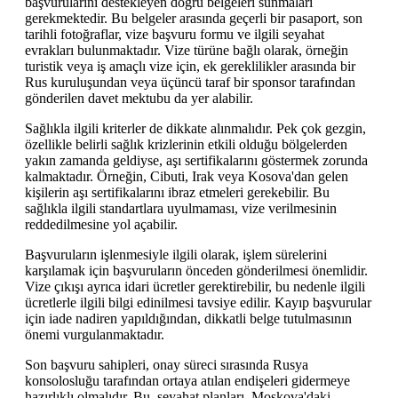
başvurularını destekleyen doğru belgeleri sunmaları
gerekmektedir. Bu belgeler arasında geçerli bir pasaport, son
tarihli fotoğraflar, vize başvuru formu ve ilgili seyahat
evrakları bulunmaktadır. Vize türüne bağlı olarak, örneğin
turistik veya iş amaçlı vize için, ek gereklilikler arasında bir
Rus kuruluşundan veya üçüncü taraf bir sponsor tarafından
gönderilen davet mektubu da yer alabilir.
Sağlıkla ilgili kriterler de dikkate alınmalıdır. Pek çok gezgin,
özellikle belirli sağlık krizlerinin etkili olduğu bölgelerden
yakın zamanda geldiyse, aşı sertifikalarını göstermek zorunda
kalmaktadır. Örneğin, Cibuti, Irak veya Kosova'dan gelen
kişilerin aşı sertifikalarını ibraz etmeleri gerekebilir. Bu
sağlıkla ilgili standartlara uyulmaması, vize verilmesinin
reddedilmesine yol açabilir.
Başvuruların işlenmesiyle ilgili olarak, işlem sürelerini
karşılamak için başvuruların önceden gönderilmesi önemlidir.
Vize çıkışı ayrıca idari ücretler gerektirebilir, bu nedenle ilgili
ücretlerle ilgili bilgi edinilmesi tavsiye edilir. Kayıp başvurular
için iade nadiren yapıldığından, dikkatli belge tutulmasının
önemi vurgulanmaktadır.
Son başvuru sahipleri, onay süreci sırasında Rusya
konsolosluğu tarafından ortaya atılan endişeleri gidermeye
hazırlıklı olmalıdır. Bu, seyahat planları, Moskova'daki