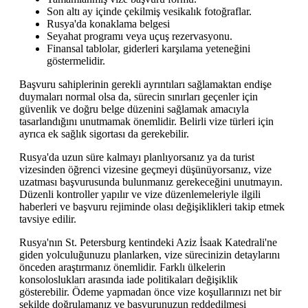
Son altı ay içinde çekilmiş vesikalık fotoğraflar.
Rusya'da konaklama belgesi
Seyahat programı veya uçuş rezervasyonu.
Finansal tablolar, giderleri karşılama yeteneğini
göstermelidir.
Başvuru sahiplerinin gerekli ayrıntıları sağlamaktan endişe
duymaları normal olsa da, sürecin sınırları geçenler için
güvenlik ve doğru belge düzenini sağlamak amacıyla
tasarlandığını unutmamak önemlidir. Belirli vize türleri için
ayrıca ek sağlık sigortası da gerekebilir.
Rusya'da uzun süre kalmayı planlıyorsanız ya da turist
vizesinden öğrenci vizesine geçmeyi düşünüyorsanız, vize
uzatması başvurusunda bulunmanız gerekeceğini unutmayın.
Düzenli kontroller yapılır ve vize düzenlemeleriyle ilgili
haberleri ve başvuru rejiminde olası değişiklikleri takip etmek
tavsiye edilir.
Rusya'nın St. Petersburg kentindeki Aziz İsaak Katedrali'ne
giden yolculuğunuzu planlarken, vize sürecinizin detaylarını
önceden araştırmanız önemlidir. Farklı ülkelerin
konsoloslukları arasında iade politikaları değişiklik
gösterebilir. Ödeme yapmadan önce vize koşullarınızı net bir
şekilde doğrulamanız ve başvurunuzun reddedilmesi