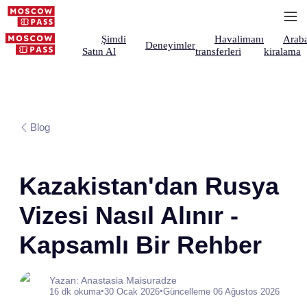
Şimdi
Havalimanı
Arab
Deneyimler
Satın Al
transferleri
kiralama
Blog
Kazakistan'dan Rusya
Vizesi Nasıl Alınır -
Kapsamlı Bir Rehber
Yazan: Anastasia Maisuradze
•
•
16 dk okuma
30 Ocak 2026
Güncelleme 06 Ağustos 2026