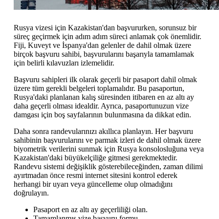
Rusya vizesi için Kazakistan'dan başvururken, sorunsuz bir
süreç geçirmek için adım adım süreci anlamak çok önemlidir.
Fiji, Kuveyt ve İspanya'dan gelenler de dahil olmak üzere
birçok başvuru sahibi, başvurularını başarıyla tamamlamak
için belirli kılavuzları izlemelidir.
Başvuru sahipleri ilk olarak geçerli bir pasaport dahil olmak
üzere tüm gerekli belgeleri toplamalıdır. Bu pasaportun,
Rusya'daki planlanan kalış süresinden itibaren en az altı ay
daha geçerli olması idealdir. Ayrıca, pasaportunuzun vize
damgası için boş sayfalarının bulunmasına da dikkat edin.
Daha sonra randevularınızı akıllıca planlayın. Her başvuru
sahibinin başvurularını ve parmak izleri de dahil olmak üzere
biyometrik verilerini sunmak için Rusya konsolosluğuna veya
Kazakistan'daki büyükelçiliğe gitmesi gerekmektedir.
Randevu sistemi değişiklik gösterebileceğinden, zaman dilimi
ayırtmadan önce resmi internet sitesini kontrol ederek
herhangi bir uyarı veya güncelleme olup olmadığını
doğrulayın.
Pasaport en az altı ay geçerliliği olan.
Tamamlanmış vize başvuru formu.