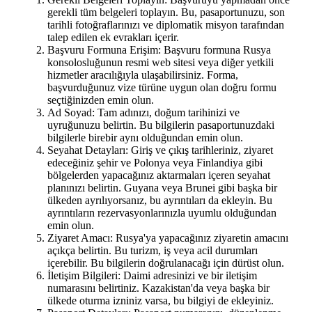
gerekli tüm belgeleri toplayın. Bu, pasaportunuzu, son
tarihli fotoğraflarınızı ve diplomatik misyon tarafından
talep edilen ek evrakları içerir.
Başvuru Formuna Erişim: Başvuru formuna Rusya
konsolosluğunun resmi web sitesi veya diğer yetkili
hizmetler aracılığıyla ulaşabilirsiniz. Forma,
başvurduğunuz vize türüne uygun olan doğru formu
seçtiğinizden emin olun.
Ad Soyad: Tam adınızı, doğum tarihinizi ve
uyruğunuzu belirtin. Bu bilgilerin pasaportunuzdaki
bilgilerle birebir aynı olduğundan emin olun.
Seyahat Detayları: Giriş ve çıkış tarihleriniz, ziyaret
edeceğiniz şehir ve Polonya veya Finlandiya gibi
bölgelerden yapacağınız aktarmaları içeren seyahat
planınızı belirtin. Guyana veya Brunei gibi başka bir
ülkeden ayrılıyorsanız, bu ayrıntıları da ekleyin. Bu
ayrıntıların rezervasyonlarınızla uyumlu olduğundan
emin olun.
Ziyaret Amacı: Rusya'ya yapacağınız ziyaretin amacını
açıkça belirtin. Bu turizm, iş veya acil durumları
içerebilir. Bu bilgilerin doğrulanacağı için dürüst olun.
İletişim Bilgileri: Daimi adresinizi ve bir iletişim
numarasını belirtiniz. Kazakistan'da veya başka bir
ülkede oturma izniniz varsa, bu bilgiyi de ekleyiniz.