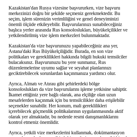
Kazakistan'dan Rusya vizesine başvururken, vize başvuru
merkezinizi doğru bir şekilde seçmeniz gerekmektedir. Bu
seçim, işlem sürenizin verimliliğini ve genel deneyiminizi
önemli ölçüde etkileyebilir. Başvurularınızı sunabileceğiniz
başlıca yerler arasında Rus konsoloslukları, büyükelçilikler ve
yetkilendirilmiş vize işlem merkezleri bulunmaktadır.
Kazakistan'da vize başvurunuzu yapabileceğiniz ana yer,
Astana'daki Rus Büyükelçiliğidir. Burada, en son vize
politikaları ve gereklilikleri hakkında bilgili hukuki temsilciler
bulacaksınız. Başvurunuzu bu yere sunmanız, Rus
düzenlemelerine uyumu sağlar ve seyahat planlarınızı
geciktirebilecek sorunlardan kaçınmanıza yardımcı olur.
Ayrıca, Almatı ve Atırau gibi şehirlerdeki bölge
konsoloslukları da vize başvurularını işleme yetkisine sahiptir.
İkamet ettiğiniz yere bağlı olarak, ana elçiliğe olan uzun
mesafelerden kaçınmak için bu temsilcilikler daha erişilebilir
seçenekler sunabilir. Her konum, mali gereklilikleri
içerebilecek göçmenlik politikalarının uygulanmasında aktif
olarak yer almaktadır, bu nedenle resmi danışmanlıklarını
kontrol etmeniz önemlidir.
Ayrıca, yetkili vize merkezlerini kullanmak, dokümantasyon