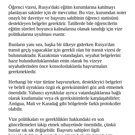
Öğrenci vizesi, Rusya'daki eğitim kurumlarına katılmayı
planlayan sakinler için de mevcuttur. Bu vize, kurumdan noter
onaylı bir davetiye ve başvuru sahibinin öğrenci statüsünü
destekleyen belgeler gerektirir. Tatillerde bile öğrencilerin
eğitim süreleri boyunca kalmalarına olanak tanıdığı için vize
politikalarına uyulması esastır.
Bunların yanı sıra, başka bir ülkeye giderken Rusya'dan
transit geçiş yapacaklar için gerekli olan bir transit vizesi de
bulunmaktadır. Kazakistan vatandaşları, seyahat belgelerini
hazır bulundurduklarından emin olarak bu vizeye
seyahatlerinden önce konsolosluklarda başvurmaları
gerekmektedir.
Herhangi bir vize türüne başvururken, destekleyici belgeleri
ve belirli uyruklara özgü ek gereksinimleri göz ardı etmemek
önemlidir. Yabancı uyruklular ayrıca vatandaşlıklarına bağlı
olarak kısıtlamalar veya ek gereksinimlerle karşılaşabilirler;
Antigua, Mali ve Karadağ gibi bölgelerde farklı protokoller
olabilir.
Vize politikaları ve gereklilikler hakkındaki en son
güncellemeleri takip etmek nihayetinde önemlidir, çünkü
bunlar sık sık değişebilir. Başvuru sahipleri ilgili