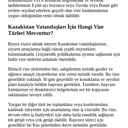
noktalarınızın IATA kodlarını doğrulamak ve seyahat
tarihlerinizin Eylül ayı boyunca veya Tuvalu veya Butan gibi
yerlere seyahat ederken geçerli olan vize kısıtlamalarına
uygun olduğundan emin olmak dahildir.
Kazakistan Vatandaşları İçin Hangi Vize
Türleri Mevcuttur?
Rusya vizesi almak isteyen Kazakistan vatandaşlarının,
ziyaret amaçlarına bağlı olarak çeşitli seçenekleri
bulunmaktadır. Göçmenlik politikalarına uyumu sağlamak için
farklı vize türlerini anlamak önemlidir.
Birincil vize türlerinden biri, sahiplerinin turistik geziler ve
eğlence amaçlı ziyaretlerine izin veren turistik vizedir. Bu vize
genellikle yaklaşık 30 gün geçerlidir ve konaklama ve seyahat
planı kanıtıyla birlikte başvuru gerektirir. Turistlere, başvuru
formlarının ve destekleyici belgelerinin net bir kopyasını
saklamaları tavsiye edilir.
Yaygın bir diğer türü ise toplantılara veya konferanslara
katılmak isteyenler için tasarlanmış olan iş vizesidir. Bu vize,
devam eden iş faaliyetleri için daha fazla esneklik sağlayan
tek girişli veya çok girişli olabilir. Başvuru süreci için
genellikle bir Rus şirketinden davet mektubu gereklidir.