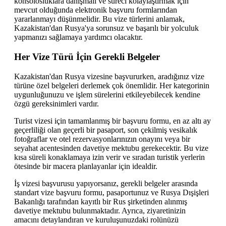
konsolosluklara danışmalı ve süreci kolaylaştırmak için
mevcut olduğunda elektronik başvuru formlarından
yararlanmayı düşünmelidir. Bu vize türlerini anlamak,
Kazakistan'dan Rusya'ya sorunsuz ve başarılı bir yolculuk
yapmanızı sağlamaya yardımcı olacaktır.
Her Vize Türü İçin Gerekli Belgeler
Kazakistan'dan Rusya vizesine başvururken, aradığınız vize
türüne özel belgeleri derlemek çok önemlidir. Her kategorinin
uygunluğunuzu ve işlem sürelerini etkileyebilecek kendine
özgü gereksinimleri vardır.
Turist vizesi için tamamlanmış bir başvuru formu, en az altı ay
geçerliliği olan geçerli bir pasaport, son çekilmiş vesikalık
fotoğraflar ve otel rezervasyonlarınızın onayını veya bir
seyahat acentesinden davetiye mektubu gerekecektir. Bu vize
kısa süreli konaklamaya izin verir ve sıradan turistik yerlerin
ötesinde bir macera planlayanlar için idealdir.
İş vizesi başvurusu yapıyorsanız, gerekli belgeler arasında
standart vize başvuru formu, pasaportunuz ve Rusya Dışişleri
Bakanlığı tarafından kayıtlı bir Rus şirketinden alınmış
davetiye mektubu bulunmaktadır. Ayrıca, ziyaretinizin
amacını detaylandıran ve kuruluşunuzdaki rolünüzü