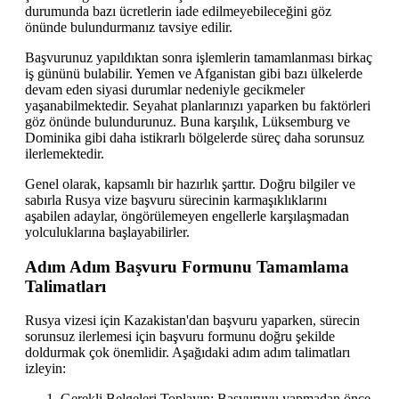
durumunda bazı ücretlerin iade edilmeyebileceğini göz
önünde bulundurmanız tavsiye edilir.
Başvurunuz yapıldıktan sonra işlemlerin tamamlanması birkaç
iş gününü bulabilir. Yemen ve Afganistan gibi bazı ülkelerde
devam eden siyasi durumlar nedeniyle gecikmeler
yaşanabilmektedir. Seyahat planlarınızı yaparken bu faktörleri
göz önünde bulundurunuz. Buna karşılık, Lüksemburg ve
Dominika gibi daha istikrarlı bölgelerde süreç daha sorunsuz
ilerlemektedir.
Genel olarak, kapsamlı bir hazırlık şarttır. Doğru bilgiler ve
sabırla Rusya vize başvuru sürecinin karmaşıklıklarını
aşabilen adaylar, öngörülemeyen engellerle karşılaşmadan
yolculuklarına başlayabilirler.
Adım Adım Başvuru Formunu Tamamlama
Talimatları
Rusya vizesi için Kazakistan'dan başvuru yaparken, sürecin
sorunsuz ilerlemesi için başvuru formunu doğru şekilde
doldurmak çok önemlidir. Aşağıdaki adım adım talimatları
izleyin:
Gerekli Belgeleri Toplayın: Başvuruyu yapmadan önce