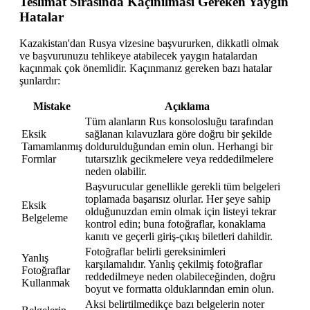
Teslimat Sırasında Kaçınılması Gereken Yaygın
Hatalar
Kazakistan'dan Rusya vizesine başvururken, dikkatli olmak
ve başvurunuzu tehlikeye atabilecek yaygın hatalardan
kaçınmak çok önemlidir. Kaçınmanız gereken bazı hatalar
şunlardır:
Mistake
Açıklama
Tüm alanların Rus konsolosluğu tarafından
Eksik
sağlanan kılavuzlara göre doğru bir şekilde
Tamamlanmış
doldurulduğundan emin olun. Herhangi bir
Formlar
tutarsızlık gecikmelere veya reddedilmelere
neden olabilir.
Başvurucular genellikle gerekli tüm belgeleri
toplamada başarısız olurlar. Her şeye sahip
Eksik
olduğunuzdan emin olmak için listeyi tekrar
Belgeleme
kontrol edin; buna fotoğraflar, konaklama
kanıtı ve geçerli giriş-çıkış biletleri dahildir.
Fotoğraflar belirli gereksinimleri
Yanlış
karşılamalıdır. Yanlış çekilmiş fotoğraflar
Fotoğraflar
reddedilmeye neden olabileceğinden, doğru
Kullanmak
boyut ve formatta olduklarından emin olun.
Aksi belirtilmedikçe bazı belgelerin noter