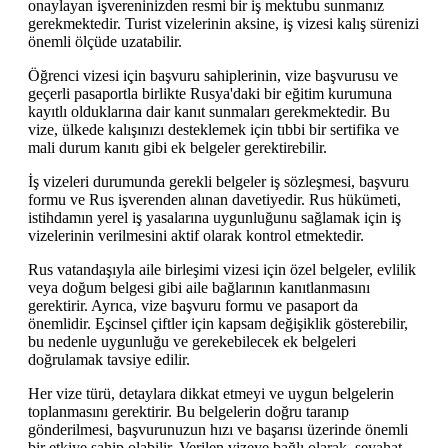
onaylayan işvereninizden resmi bir iş mektubu sunmanız
gerekmektedir. Turist vizelerinin aksine, iş vizesi kalış sürenizi
önemli ölçüde uzatabilir.
Öğrenci vizesi için başvuru sahiplerinin, vize başvurusu ve
geçerli pasaportla birlikte Rusya'daki bir eğitim kurumuna
kayıtlı olduklarına dair kanıt sunmaları gerekmektedir. Bu
vize, ülkede kalışınızı desteklemek için tıbbi bir sertifika ve
mali durum kanıtı gibi ek belgeler gerektirebilir.
İş vizeleri durumunda gerekli belgeler iş sözleşmesi, başvuru
formu ve Rus işverenden alınan davetiyedir. Rus hükümeti,
istihdamın yerel iş yasalarına uygunluğunu sağlamak için iş
vizelerinin verilmesini aktif olarak kontrol etmektedir.
Rus vatandaşıyla aile birleşimi vizesi için özel belgeler, evlilik
veya doğum belgesi gibi aile bağlarının kanıtlanmasını
gerektirir. Ayrıca, vize başvuru formu ve pasaport da
önemlidir. Eşcinsel çiftler için kapsam değişiklik gösterebilir,
bu nedenle uygunluğu ve gerekebilecek ek belgeleri
doğrulamak tavsiye edilir.
Her vize türü, detaylara dikkat etmeyi ve uygun belgelerin
toplanmasını gerektirir. Bu belgelerin doğru taranıp
gönderilmesi, başvurunuzun hızı ve başarısı üzerinde önemli
bir etkiye sahip olabilir. Verilen vizeye bağlı olarak, seyahat