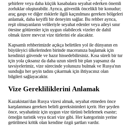
şehirlere veya daha küçük kasabalara seyahat ederken önemli
zorluklar oluşturabilir. Ayrıca, güvenlik öncelikli bir konudur;
araç gaspı ve diğer risklerle ilgili kaçınılması gereken bölgeleri
anlamak, daha keyifli bir deneyim sağlar. Bu rehber ayrıca,
reşit olmayanların velileriyle seyahat edenler veya aileyi sınır
ötesine götürenler için uygun olabilecek vizeler de dahil
olmak üzere mevcut vize türlerini ele alacaktır.
Kapsamlı rehberimizde açıkça belirtilen yol ile dünyanın en
büyüleyici ülkelerinden birinde maceranıza başlamak için
kendinizi güvende ve hazır hissedebilirsiniz. Kısa süreli bir tur
için yola çıksanız da daha uzun süreli bir plan yapsanız da
tavsiyelerimiz, vize sürecinde yolunuzu bulmak ve Rusya'nın
sunduğu her şeyin tadını çıkarmak için ihtiyacınız olan
bilgileri sağlayacaktır.
Vize Gerekliliklerini Anlamak
Kazakistan'dan Rusya vizesi almak, seyahat etmeden önce
karşılanması gereken belirli gereksinimleri içerir. Her şeyden
önce, seyahatiniz için uygun vize türünü belirlemek esastır;
örneğin turistik veya ticari vize gibi. Her kategorinin yerine
getirilmesi kritik olan kendine özgü şartları vardır.