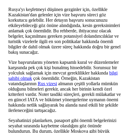
Rusya'yı keşfetmeyi düşünen gezginler için, özellikle
Kazakistan'dan gelenler için vize başvuru süreci göz
korkutucu gelebilir. Her detayın başvuru sonucunuzu
etkileyebileceği göz önüne alındığında, kesin gereksinimleri
anlamak çok önemlidir. Bu rehberde, ihtiyacınız olacak
belgeler, kaçınılması gereken potansiyel dolandırıcılıklar ve
turistik vizelerle ilgili en son politikalar hakkında önemli
bilgiler de dahil olmak üzere süreç hakkında doğru bir genel
bakış sunacağız.
Vize başvurularını yöneten kapsamlı kural ve düzenlemeler
karşısında pek çok kişi bunalmış hissedebilir. Sorunsuz bir
yolculuk sağlamak için mevcut gereklilikler hakkında
bilgi
sahibi olmak
çok önemlidir. Örneğin, Kazakistan
vatandaşlarının
Rus vizesi
almanın çeşitli yollarla mümkün
olduğunu bilmeleri gerekir, ancak her birinin kendi özel
kriterleri vardır. Noter tasdiki süreçleri, gerekli mülakatlar ve
en güncel IATA ve hükümet yönergelerine uymanın önemi
hakkında netlik sağlayarak bu alanda nasıl etkili bir şekilde
ilerleneceğini tartışacağız.
Seyahatinizi planlarken, pasaport gibi önemli belgelerinizi
seyahat sırasında kaybetme olasılığını göz önünde
bulundurun. Bu durum, özellikle Moskova gibi büyük