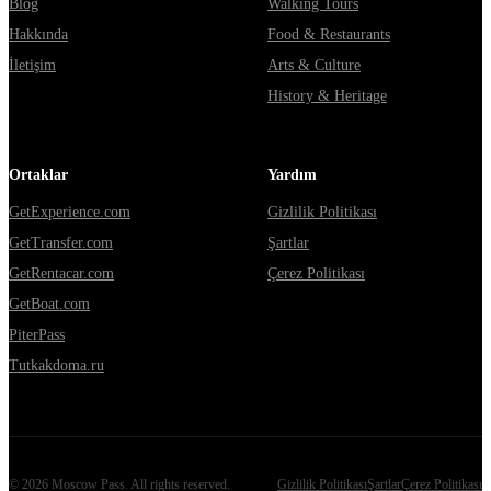
Blog
Walking Tours
Hakkında
Food & Restaurants
İletişim
Arts & Culture
History & Heritage
Ortaklar
Yardım
GetExperience.com
Gizlilik Politikası
GetTransfer.com
Şartlar
GetRentacar.com
Çerez Politikası
GetBoat.com
PiterPass
Tutkakdoma.ru
©
2026
Moscow Pass
. All rights reserved.
Gizlilik Politikası
Şartlar
Çerez Politikası