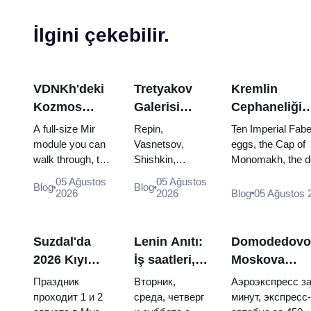
İlgini çekebilir.
VDNKh'deki
Tretyakov
Kremlin
Kozmos
Galerisi
Cephaneliği
Pavyonu:
Başyapıtları:
Hazineleri:
A full-size Mir
Repin,
Ten Imperial Fab
Rusya'nın En
Görülecek
Faberge
module you can
Vasnetsov,
eggs, the Cap of
walk through, the
Shishkin,
Monomakh, the d
Büyük Uzay
Eserler İçin
Yumurtaları,
Energia–Buran
Vrubel, Serov
throne of two boy
Sergisinin
Seyahat
Tahtlar ve Ta
05 Ağustos
05 Ağustos
Blog
Blog
model, scorched
and Surikov —
and the coronatio
2026
2026
Blog
05 Ağustos 
İçinde
Planı
Giyme Kıyafet
descent
the works that
dress of Catherine
Yapmaya
capsules and
stop people,
Değer
120 pieces of
where they
Suzdal'da
Lenin Anıtı:
Domodedovo
flight...
hang, and why
2026 Kıyı
İş saatleri,
Moskova
booking the...
Günü:
giriş ve
merkezine:
Праздник
Вторник,
Аэроэкспресс за
biletler,
Kremlya
Aeroexpress,
проходит 1 и 2
среда, четверг
минут, экспресс-