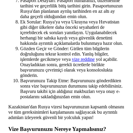
Pasaport Detayları: Pasaport numaranızı, düzenlenme
tarihini ve geçerlilik bitiş tarihini girin. Pasaportunuzun
Rusya'dan planlanan ayrılış tarihinden en az altı ay
daha geçerli olduğundan emin olun.
Ek Sorular: Rusya'ya veya Ukrayna veya Hırvatistan
gibi diğer ülkelere daha önceki seyahatleri de
içerebilecek ek soruları yanıtlayın. Uygulanabilecek
herhangi bir sabıka kaydı veya güvenlik denetimi
hakkında ayrıntılı açıklamalarda bulunmaya hazır olun.
Gözden Geçir ve Gönder: Girilen tüm bilgilerin
doğruluğunu tekrar kontrol edin. Yanlış bilgiler,
işlemlerde gecikmeye veya
vize reddine
yol açabilir.
Onayladıktan sonra, gerekli ücretlerle birlikte
başvurunuzu çevrimiçi olarak veya konsoloslukta
gönderin.
Başvurunuzu Takip Etme: Başvurunuzu gönderdikten
sonra vize başvurunuzun durumunu takip edebilirsiniz.
Başvuru takibi için aldığınız makbuzları veya onay e-
postalarını sakladığınızdan emin olun.
Kazakistan'dan Rusya vizesi başvurunuzun kapsamlı olmasını
ve tüm gereksinimleri karşılamasını sağlayacak bu ayrıntılı
adımları izleyerek güvenli bir yolculuk yapın!
Vize Başvurunuzu Nereye Yapmalısınız?