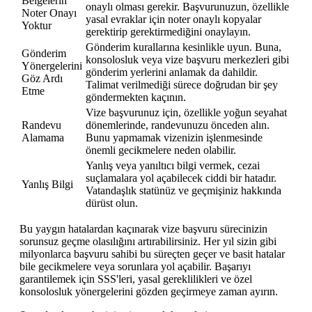
Belgelerin
onaylı olması gerekir. Başvurunuzun, özellikle
Noter Onayı
yasal evraklar için noter onaylı kopyalar
Yoktur
gerektirip gerektirmediğini onaylayın.
Gönderim kurallarına kesinlikle uyun. Buna,
Gönderim
konsolosluk veya vize başvuru merkezleri gibi
Yönergelerini
gönderim yerlerini anlamak da dahildir.
Göz Ardı
Talimat verilmediği sürece doğrudan bir şey
Etme
göndermekten kaçının.
Vize başvurunuz için, özellikle yoğun seyahat
Randevu
dönemlerinde, randevunuzu önceden alın.
Alamama
Bunu yapmamak vizenizin işlenmesinde
önemli gecikmelere neden olabilir.
Yanlış veya yanıltıcı bilgi vermek, cezai
suçlamalara yol açabilecek ciddi bir hatadır.
Yanlış Bilgi
Vatandaşlık statünüz ve geçmişiniz hakkında
dürüst olun.
Bu yaygın hatalardan kaçınarak vize başvuru sürecinizin
sorunsuz geçme olasılığını artırabilirsiniz. Her yıl sizin gibi
milyonlarca başvuru sahibi bu süreçten geçer ve basit hatalar
bile gecikmelere veya sorunlara yol açabilir. Başarıyı
garantilemek için SSS'leri, yasal gereklilikleri ve özel
konsolosluk yönergelerini gözden geçirmeye zaman ayırın.