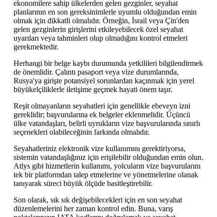
ekonomilere sahip ülkelerden gelen gezginler, seyahat
planlarının en son gereksinimlerle uyumlu olduğundan emin
olmak için dikkatli olmalıdır. Örneğin, İsrail veya Çin'den
gelen gezginlerin girişlerini etkileyebilecek özel seyahat
uyarıları veya tahminleri olup olmadığını kontrol etmeleri
gerekmektedir.
Herhangi bir belge kaybı durumunda yetkilileri bilgilendirmek
de önemlidir. Çalıntı pasaport veya vize durumlarında,
Rusya'ya girişte potansiyel sorunlardan kaçınmak için yerel
büyükelçiliklerle iletişime geçmek hayati önem taşır.
Reşit olmayanların seyahatleri için genellikle ebeveyn izni
gereklidir; başvurularına ek belgeler eklenmelidir. Üçüncü
ülke vatandaşları, belirli uyrukların vize başvurularında sınırlı
seçenekleri olabileceğinin farkında olmalıdır.
Seyahatleriniz elektronik vize kullanımını gerektiriyorsa,
sistemin vatandaşlığınız için erişilebilir olduğundan emin olun.
Atlys gibi hizmetlerin kullanımı, yolcuların vize başvurularını
tek bir platformdan talep etmelerine ve yönetmelerine olanak
tanıyarak süreci büyük ölçüde basitleştirebilir.
Son olarak, sık sık değişebilecekleri için en son seyahat
düzenlemelerini her zaman kontrol edin. Buna, varış