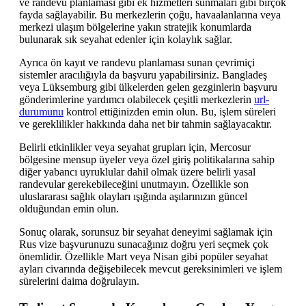
ve randevu planlaması gibi ek hizmetleri sunmaları gibi birçok
fayda sağlayabilir. Bu merkezlerin çoğu, havaalanlarına veya
merkezi ulaşım bölgelerine yakın stratejik konumlarda
bulunarak sık seyahat edenler için kolaylık sağlar.
Ayrıca ön kayıt ve randevu planlaması sunan çevrimiçi
sistemler aracılığıyla da başvuru yapabilirsiniz. Bangladeş
veya Lüksemburg gibi ülkelerden gelen gezginlerin başvuru
gönderimlerine yardımcı olabilecek çeşitli merkezlerin
url-
durumunu
kontrol ettiğinizden emin olun. Bu, işlem süreleri
ve gereklilikler hakkında daha net bir tahmin sağlayacaktır.
Belirli etkinlikler veya seyahat grupları için, Mercosur
bölgesine mensup üyeler veya özel giriş politikalarına sahip
diğer yabancı uyruklular dahil olmak üzere belirli yasal
randevular gerekebileceğini unutmayın. Özellikle son
uluslararası sağlık olayları ışığında aşılarınızın güncel
olduğundan emin olun.
Sonuç olarak, sorunsuz bir seyahat deneyimi sağlamak için
Rus vize başvurunuzu sunacağınız doğru yeri seçmek çok
önemlidir. Özellikle Mart veya Nisan gibi popüler seyahat
ayları civarında değişebilecek mevcut gereksinimleri ve işlem
sürelerini daima doğrulayın.