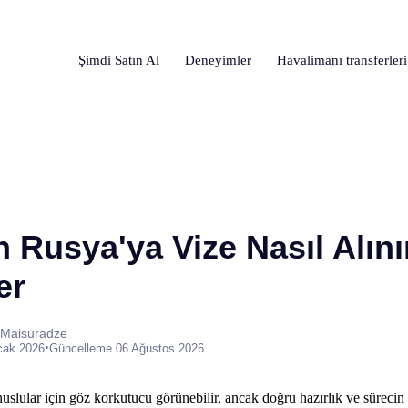
Şimdi Satın Al
Deneyimler
Havalimanı transferleri
 Rusya'ya Vize Nasıl Alını
er
 Maisuradze
•
cak 2026
Güncelleme 06 Ağustos 2026
slular için göz korkutucu görünebilir, ancak doğru hazırlık ve sürecin 