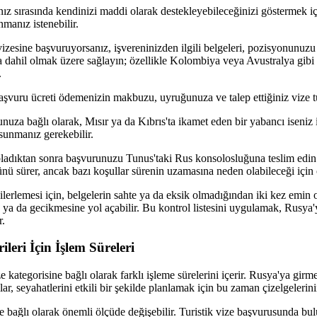
ınız sırasında kendinizi maddi olarak destekleyebileceğinizi göstermek 
manız istenebilir.
vizesine başvuruyorsanız, işvereninizden ilgili belgeleri, pozisyonunuz
 dahil olmak üzere sağlayın; özellikle Kolombiya veya Avustralya gibi
.
vuru ücreti ödemenizin makbuzu, uyruğunuza ve talep ettiğiniz vize tü
uza bağlı olarak, Mısır ya da Kıbrıs'ta ikamet eden bir yabancı iseniz i
 sunmanız gerekebilir.
pladıktan sonra başvurunuzu Tunus'taki Rus konsolosluğuna teslim edin
günü sürer, ancak bazı koşullar sürenin uzamasına neden olabileceği içi
erlemesi için, belgelerin sahte ya da eksik olmadığından iki kez emin o
 ya da gecikmesine yol açabilir. Bu kontrol listesini uygulamak, Rusya'y
r.
ileri İçin İşlem Süreleri
 kategorisine bağlı olarak farklı işleme sürelerini içerir. Rusya'ya gir
ar, seyahatlerini etkili bir şekilde planlamak için bu zaman çizelgelerini
ne bağlı olarak önemli ölçüde değişebilir. Turistik vize başvurusunda bul