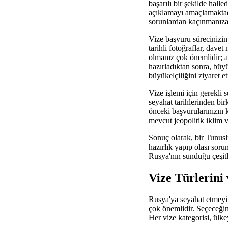
başarılı bir şekilde hall
açıklamayı amaçlamaktadır
sorunlardan kaçınmanıza
Vize başvuru sürecinizin
tarihli fotoğraflar, dav
olmanız çok önemlidir; a
hazırladıktan sonra, bü
büyükelçiliğini ziyaret e
Vize işlemi için gerekli
seyahat tarihlerinden bi
önceki başvurularınızın 
mevcut jeopolitik iklim v
Sonuç olarak, bir Tunusl
hazırlık yapıp olası soru
Rusya'nın sunduğu çeşitli 
Vize Türlerini
Rusya'ya seyahat etmeyi 
çok önemlidir. Seçeceğin
Her vize kategorisi, ülke