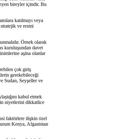
teyen bireyler içindir. Bu
eranslara katılmayı veya
 stratejik ve resmi
 sunmalıdır. Örnek olarak
 Rus kuruluşundan davet
inimlerine aşina olanlar
ürebilen çok giriş
tlerin gerekebileceği
r ve Sudan, Seyşeller ve
aylaştığını kabul etmek
n niyetlerini dikkatlice
si faktörlere ilişkin özel
u durum Kenya, Afganistan