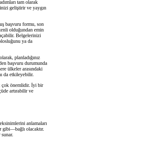
 adımları tam olarak
izi geliştirir ve yaygın
lmuş başvuru formu, son
düzenli olduğundan emin
abilir. Belgelerinizi
olosluğunu ya da
larak, planladığınız
eniden başvuru durumunda
ere ülkeler arasındaki
 da etkileyebilir.
çok önemlidir. İyi bir
üde artırabilir ve
eksinimlerini anlamaları
 gibi—bağlı olacaktır.
 sunar.