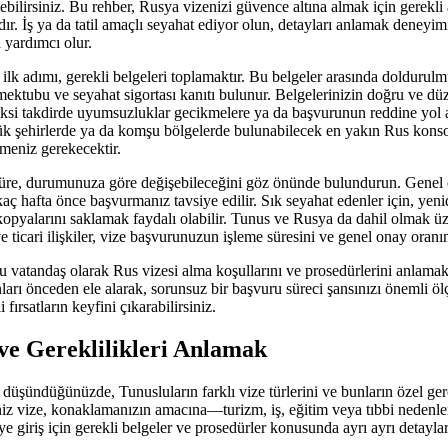
edebilirsiniz. Bu rehber, Rusya vizenizi güvence altına almak için gerekli
. İş ya da tatil amaçlı seyahat ediyor olun, detayları anlamak deneyimin
 yardımcı olur.
 ilk adımı, gerekli belgeleri toplamaktır. Bu belgeler arasında dolduru
et mektubu ve seyahat sigortası kanıtı bulunur. Belgelerinizin doğru ve 
ksi takdirde uyumsuzluklar gecikmelere ya da başvurunun reddine yol aç
yük şehirlerde ya da komşu bölgelerde bulunabilecek en yakın Rus kons
tmeniz gerekecektir.
 süre, durumunuza göre değişebileceğini göz önünde bulundurun. Genel o
rkaç hafta önce başvurmanız tavsiye edilir. Sık seyahat edenler için, y
kopyalarını saklamak faydalı olabilir. Tunus ve Rusya da dahil olmak üz
e ticari ilişkiler, vize başvurunuzun işleme süresini ve genel onay oranını
u vatandaş olarak Rus vizesi alma koşullarını ve prosedürlerini anlamak 
nları önceden ele alarak, sorunsuz bir başvuru süreci şansınızı önemli ölç
fırsatların keyfini çıkarabilirsiniz.
 ve Gereklilikleri Anlamak
düşündüğünüzde, Tunusluların farklı vize türlerini ve bunların özel ger
iz vize, konaklamanızın amacına—turizm, iş, eğitim veya tıbbi nedenler
ye giriş için gerekli belgeler ve prosedürler konusunda ayrı ayrı detaylar