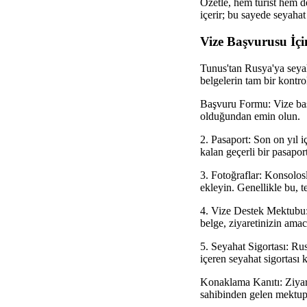
Özetle, hem turist hem de
içerir; bu sayede seyahat 
Vize Başvurusu İçi
Tunus'tan Rusya'ya seyaha
belgelerin tam bir kontrol
Başvuru Formu: Vize baş
olduğundan emin olun.
2. Pasaport: Son on yıl i
kalan geçerli bir pasapor
3. Fotoğraflar: Konsolos
ekleyin. Genellikle bu, te
4. Vize Destek Mektubu:
belge, ziyaretinizin amac
5. Seyahat Sigortası: Ru
içeren seyahat sigortası k
Konaklama Kanıtı: Ziyare
sahibinden gelen mektup