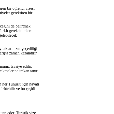
ren bir öğrenci vizesi
iyeler gerektiren bir
eceğini de belirtmek
farklı gereksinimlere
gelebilecek
naklarınızın geçerliliği
arışta zaman kazandırır
manız tavsiye edilir;
cikmelerine imkan tanır
an her Tunuslu için hayati
rütebilir ve bu çeşitli
itap eder. Turistik vize,