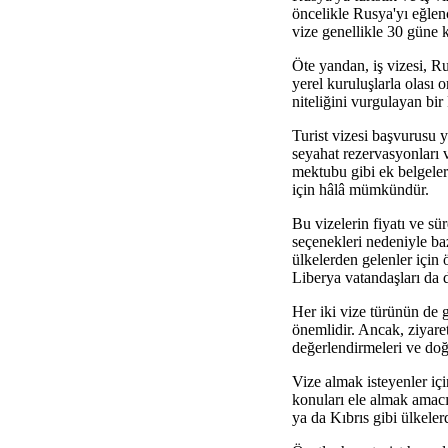
öncelikle Rusya'yı eğlence
vize genellikle 30 güne k
Öte yandan, iş vizesi, Ru
yerel kuruluşlarla olası o
niteliğini vurgulayan bir 
Turist vizesi başvurusu y
seyahat rezervasyonları v
mektubu gibi ek belgeler 
için hâlâ mümkündür.
Bu vizelerin fiyatı ve süre
seçenekleri nedeniyle baz
ülkelerden gelenler için ö
Liberya vatandaşları da d
Her iki vize türünün de ge
önemlidir. Ancak, ziyaret
değerlendirmeleri ve doğr
Vize almak isteyenler için
konuları ele almak amacıy
ya da Kıbrıs gibi ülkeler