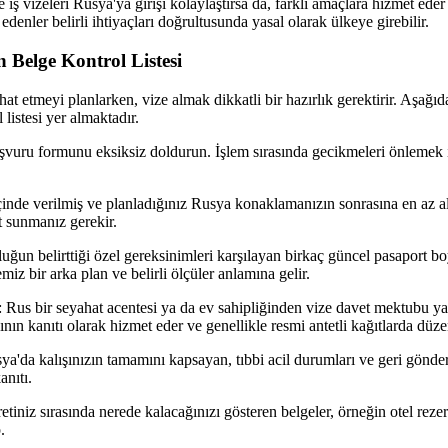
 iş vizeleri Rusya'ya girişi kolaylaştırsa da, farklı amaçlara hizmet eder
edenler belirli ihtiyaçları doğrultusunda yasal olarak ülkeye girebilir.
n Belge Kontrol Listesi
t etmeyi planlarken, vize almak dikkatli bir hazırlık gerektirir. Aşağıd
 listesi yer almaktadır.
vuru formunu eksiksiz doldurun. İşlem sırasında gecikmeleri önlemek i
çinde verilmiş ve planladığınız Rusya konaklamanızın sonrasına en az alt
t sunmanız gerekir.
luğun belirttiği özel gereksinimleri karşılayan birkaç güncel pasaport b
miz bir arka plan ve belirli ölçüler anlamına gelir.
 Rus bir seyahat acentesi ya da ev sahipliğinden vize davet mektubu y
ının kanıtı olarak hizmet eder ve genellikle resmi antetli kağıtlarda düze
sya'da kalışınızın tamamını kapsayan, tıbbi acil durumları ve geri gönde
anıtı.
tiniz sırasında nerede kalacağınızı gösteren belgeler, örneğin otel reze
.