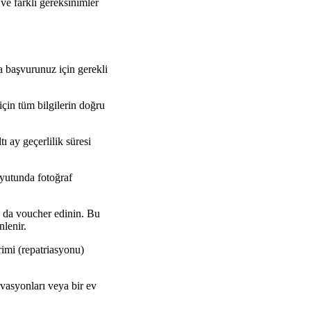
 ve farklı gereksinimler
a başvurunuz için gerekli
çin tüm bilgilerin doğru
ı ay geçerlilik süresi
oyutunda fotoğraf
a da voucher edinin. Bu
nlenir.
rimi (repatriasyonu)
rvasyonları veya bir ev