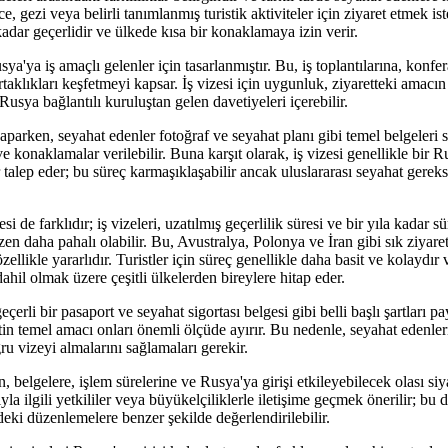
, gezi veya belirli tanımlanmış turistik aktiviteler için ziyaret etmek is
adar geçerlidir ve ülkede kısa bir konaklamaya izin verir.
sya'ya iş amaçlı gelenler için tasarlanmıştır. Bu, iş toplantılarına, konf
rtaklıkları keşfetmeyi kapsar. İş vizesi için uygunluk, ziyaretteki amacın
Rusya bağlantılı kuruluştan gelen davetiyeleri içerebilir.
aparken, seyahat edenler fotoğraf ve seyahat planı gibi temel belgeleri
e konaklamalar verilebilir. Buna karşıt olarak, iş vizesi genellikle bir
talep eder; bu süreç karmaşıklaşabilir ancak uluslararası seyahat gereks
si de farklıdır; iş vizeleri, uzatılmış geçerlilik süresi ve bir yıla kadar s
en daha pahalı olabilir. Bu, Avustralya, Polonya ve İran gibi sık ziyare
zellikle yararlıdır. Turistler için süreç genellikle daha basit ve kolaydı
ahil olmak üzere çeşitli ülkelerden bireylere hitap eder.
çerli bir pasaport ve seyahat sigortası belgesi gibi belli başlı şartları p
in temel amacı onları önemli ölçüde ayırır. Bu nedenle, seyahat edenleri
u vizeyi almalarını sağlamaları gerekir.
, belgelere, işlem sürelerine ve Rusya'ya girişi etkileyebilecek olası siya
la ilgili yetkililer veya büyükelçiliklerle iletişime geçmek önerilir; b
deki düzenlemelere benzer şekilde değerlendirilebilir.