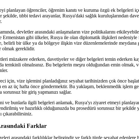
yi planlayan öğrenciler, öğrenim kanıtı ve kuruma özgü ek belgeleri içe
şekilde, tıbbi tedavi arayanlar, Rusya'daki sağlık kuruluşlarından davet
.
ğlamında, devletler arasındaki anlaşmaların vize politikalarını etkileyebil
Ermenistan gibi ülkeler, Rusya ile olan diplomatik ilişkileri nedeniyle 
e, belirli bir ülke ya da bölgeye ilişkin vize düzenlemelerinde meydana 
r olmak gereklidir.
leri müzakere ederken, davetiyeler ve diğer belgeleri temin ederken kay
da temkinli olmalısınız. Bu belgelerin meşru olduğundan emin olmak, v
nler.
ci için, vize işlemini planladığınız seyahat tarihinizden çok önce başlat
u en az üç hafta önce göndermektir. Bu yaklaşım, beklenmedik işlem ge
sorunsuz bir giriş yapmanızı sağlar.
erini ve bunlarla ilgili belgeleri anlamak, Rusya'yı ziyaret etmeyi planlay
lendirilmiş ve hazırlıklı olduğunuzda bu prosedürü sorunsuz bir şekilde yü
 çıkarabilirsiniz.
 Arasındaki Farklar
zeleri arasındaki farklılıklar belirgindir ve farklı türde seyahat edenlere h