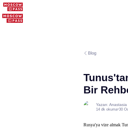
Blog
Tunus'tan
Bir Rehb
Yazan: Anastasia
•
14 dk okuma
30 O
Rusya'ya vize almak Tunu