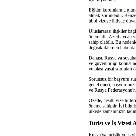
Eğitim kurumlarına gitme
almak zorundadır. Benzer 
tıbbi vizeye ihtiyaç duyar
Uluslararası ilişkiler ba
önemlidir. Azerbaycan ve 
sahip olabilir. Bu nedenl
değişikliklerden haberda
Dahası, Rusya'ya seyahat
ve güvenilirliği konusun
ve olası yasal sorunları ö
Sorunsuz bir başvuru süre
genel öneri, başvurunuz
ve Rusya Federasyonu'na 
Özetle, çeşitli vize türl
öneme sahiptir. İyi bilgi
ülkede zamanınızın tadını
Turist ve İş Vizesi
Rusya'ya turistik ve iş vi