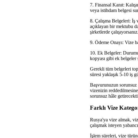
7. Finansal Kanıt: Kalış
veya istihdam belgesi sun
8. Çalışma Belgeleri: İş 
açıklayan bir mektubu da
şirketlerde çalışıyorsanız
9. Ödeme Onayı: Vize baş
10. Ek Belgeler: Durumun
kopyası gibi ek belgeler
Gerekli tüm belgeleri to
süresi yaklaşık 5-10 iş 
Başvurunuzun sorunsuz il
vizenizin reddedilmesine
sorunsuz hâle getirecekti
Farklı Vize Kategor
Rusya'ya vize almak, vize
çalışmak isteyen yabancıl
İşlem süreleri, vize türü