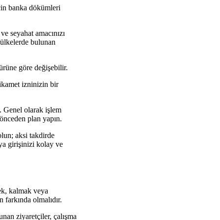
için banka dökümleri
u ve seyahat amacınızı
 ülkelerde bulunan
rüne göre değişebilir.
kamet izninizin bir
. Genel olarak işlem
n önceden plan yapın.
lun; aksi takdirde
a girişinizi kolay ve
mek, kalmak veya
n farkında olmalıdır.
unan ziyaretçiler, çalışma