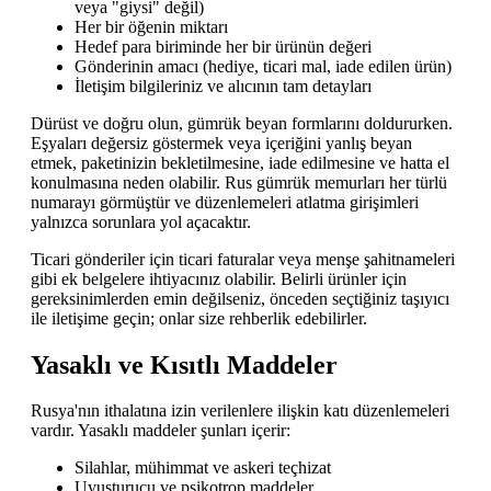
veya "giysi" değil)
Her bir öğenin miktarı
Hedef para biriminde her bir ürünün değeri
Gönderinin amacı (hediye, ticari mal, iade edilen ürün)
İletişim bilgileriniz ve alıcının tam detayları
Dürüst ve doğru olun, gümrük beyan formlarını doldururken.
Eşyaları değersiz göstermek veya içeriğini yanlış beyan
etmek, paketinizin bekletilmesine, iade edilmesine ve hatta el
konulmasına neden olabilir. Rus gümrük memurları her türlü
numarayı görmüştür ve düzenlemeleri atlatma girişimleri
yalnızca sorunlara yol açacaktır.
Ticari gönderiler için ticari faturalar veya menşe şahitnameleri
gibi ek belgelere ihtiyacınız olabilir. Belirli ürünler için
gereksinimlerden emin değilseniz, önceden seçtiğiniz taşıyıcı
ile iletişime geçin; onlar size rehberlik edebilirler.
Yasaklı ve Kısıtlı Maddeler
Rusya'nın ithalatına izin verilenlere ilişkin katı düzenlemeleri
vardır. Yasaklı maddeler şunları içerir:
Silahlar, mühimmat ve askeri teçhizat
Uyuşturucu ve psikotrop maddeler