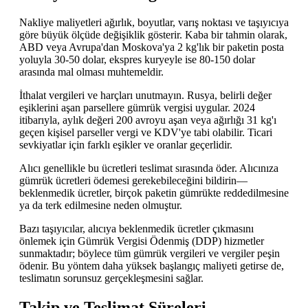
Nakliye maliyetleri ağırlık, boyutlar, varış noktası ve taşıyıcıya
göre büyük ölçüde değişiklik gösterir. Kaba bir tahmin olarak,
ABD veya Avrupa'dan Moskova'ya 2 kg'lık bir paketin posta
yoluyla 30-50 dolar, ekspres kuryeyle ise 80-150 dolar
arasında mal olması muhtemeldir.
İthalat vergileri ve harçları unutmayın. Rusya, belirli değer
eşiklerini aşan parsellere gümrük vergisi uygular. 2024
itibarıyla, aylık değeri 200 avroyu aşan veya ağırlığı 31 kg'ı
geçen kişisel parseller vergi ve KDV'ye tabi olabilir. Ticari
sevkiyatlar için farklı eşikler ve oranlar geçerlidir.
Alıcı genellikle bu ücretleri teslimat sırasında öder. Alıcınıza
gümrük ücretleri ödemesi gerekebileceğini bildirin—
beklenmedik ücretler, birçok paketin gümrükte reddedilmesine
ya da terk edilmesine neden olmuştur.
Bazı taşıyıcılar, alıcıya beklenmedik ücretler çıkmasını
önlemek için Gümrük Vergisi Ödenmiş (DDP) hizmetler
sunmaktadır; böylece tüm gümrük vergileri ve vergiler peşin
ödenir. Bu yöntem daha yüksek başlangıç maliyeti getirse de,
teslimatın sorunsuz gerçekleşmesini sağlar.
Takip ve Teslimat Süreleri