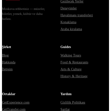
Gezilecek Yerler
Deneyimler
Moskova rehberiniz — müzeler,
biletler, yemek, kültür ve daha
Havalimanı transferleri
fazlası.
Konaklama
Araba kiralama
Şirket
Guides
Blog
Walking Tours
Hakkında
Food & Restaurants
İletişim
Arts & Culture
History & Heritage
Ortaklar
Yardım
GetExperience.com
Gizlilik Politikası
GetTransfer.com
Şartlar