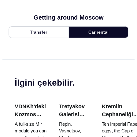
Getting around Moscow
Transfer
Car rental
İlgini çekebilir.
VDNKh'deki
Tretyakov
Kremlin
Kozmos
Galerisi
Cephaneliği
Pavyonu:
Başyapıtları:
Hazineleri:
A full-size Mir
Repin,
Ten Imperial Fab
Rusya'nın En
Görülecek
Faberge
module you can
Vasnetsov,
eggs, the Cap of