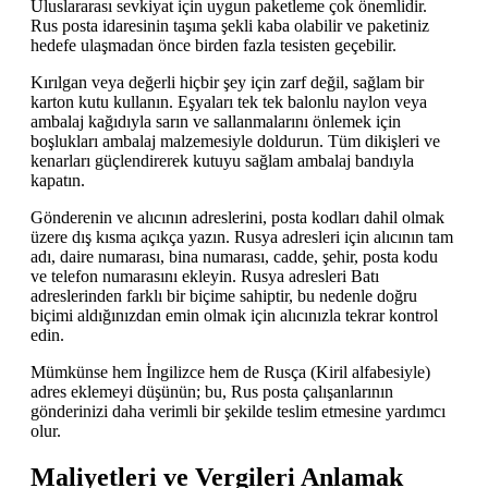
Uluslararası sevkiyat için uygun paketleme çok önemlidir.
Rus posta idaresinin taşıma şekli kaba olabilir ve paketiniz
hedefe ulaşmadan önce birden fazla tesisten geçebilir.
Kırılgan veya değerli hiçbir şey için zarf değil, sağlam bir
karton kutu kullanın. Eşyaları tek tek balonlu naylon veya
ambalaj kağıdıyla sarın ve sallanmalarını önlemek için
boşlukları ambalaj malzemesiyle doldurun. Tüm dikişleri ve
kenarları güçlendirerek kutuyu sağlam ambalaj bandıyla
kapatın.
Gönderenin ve alıcının adreslerini, posta kodları dahil olmak
üzere dış kısma açıkça yazın. Rusya adresleri için alıcının tam
adı, daire numarası, bina numarası, cadde, şehir, posta kodu
ve telefon numarasını ekleyin. Rusya adresleri Batı
adreslerinden farklı bir biçime sahiptir, bu nedenle doğru
biçimi aldığınızdan emin olmak için alıcınızla tekrar kontrol
edin.
Mümkünse hem İngilizce hem de Rusça (Kiril alfabesiyle)
adres eklemeyi düşünün; bu, Rus posta çalışanlarının
gönderinizi daha verimli bir şekilde teslim etmesine yardımcı
olur.
Maliyetleri ve Vergileri Anlamak