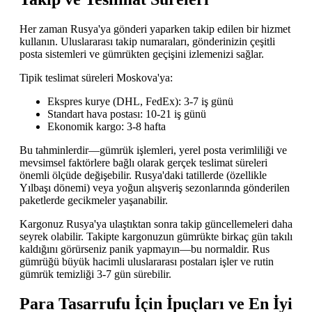
Her zaman Rusya'ya gönderi yaparken takip edilen bir hizmet
kullanın. Uluslararası takip numaraları, gönderinizin çeşitli
posta sistemleri ve gümrükten geçişini izlemenizi sağlar.
Tipik teslimat süreleri Moskova'ya:
Ekspres kurye (DHL, FedEx): 3-7 iş günü
Standart hava postası: 10-21 iş günü
Ekonomik kargo: 3-8 hafta
Bu tahminlerdir—gümrük işlemleri, yerel posta verimliliği ve
mevsimsel faktörlere bağlı olarak gerçek teslimat süreleri
önemli ölçüde değişebilir. Rusya'daki tatillerde (özellikle
Yılbaşı dönemi) veya yoğun alışveriş sezonlarında gönderilen
paketlerde gecikmeler yaşanabilir.
Kargonuz Rusya'ya ulaştıktan sonra takip güncellemeleri daha
seyrek olabilir. Takipte kargonuzun gümrükte birkaç gün takılı
kaldığını görürseniz panik yapmayın—bu normaldir. Rus
gümrüğü büyük hacimli uluslararası postaları işler ve rutin
gümrük temizliği 3-7 gün sürebilir.
Para Tasarrufu İçin İpuçları ve En İyi