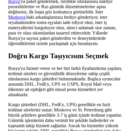
Rusya
'ya paket göndermek, özellikle uluslararası nakliye
prosedürlerine ve Rus gümrük düzenlemelerine aşina
değilseniz, ilk başta göz korkutucu görünebilir. İster
Moskova
'daki arkadaşlarınıza hediye gönderiyor, ister
seyahatinizden sonra eşyaları iade ediyor olun, ister iş
materyallerini kargoluyor olun, süreci anlamak size zaman,
para ve olası sıkıntılardan tasarruf ettirecektir. Yıllardır
Rusya'ya sayısız paket gönderdim ve deneyimlerimle
öğrendiklerimi sizinle paylaşmak için buradayım.
Doğru Kargo Taşıyıcısını Seçmek
Rusya'ya hizmet veren ve her biri farklı fiyatlandırma yapıları,
teslimat süreleri ve güvenilirlik düzeylerine sahip çeşitli
uluslararası kargo şirketleri bulunmaktadır. Başlıca oyuncular
arasında DHL, FedEx, UPS ve USPS, Royal Mail veya
ülkenize ait eşdeğeri gibi ulusal posta hizmetleri yer
almaktadır.
Kargo şirketleri (DHL, FedEx, UPS) genellikle en hızlı
teslimat sürelerini sunar; Moskova ve St. Petersburg gibi
büyük şehirlere genellikle 3-7 iş günü içinde teslimat yaparlar.
Gümrük işlemlerini daha verimli bir şekilde hallederler ve
kapsamlı takip hizmeti sağlarlar. Ancak bu hizmetler yüksek
bir ücrete tabidir. DHL genellikle Rusya gönderileri için daha