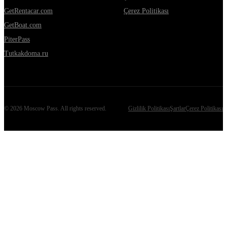
GetRentacar.com
Çerez Politikası
GetBoat.com
PiterPass
Tutkakdoma.ru
©
2026
Moscow Pass
. All rights reserved.
Gizlilik Politikası
Şartlar
Çerez Politikası