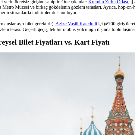
i yerin ücretsiz girişine sahiptir. Öne çıkanlar:
Kremlin Zırhlı Odası
, [
Metro Müzesi ve birkaç gökdelenin gözlem terasları. Ayrıca, hop-on-h
ner restoranlarda indirimler de sunuluyor.
manslar ayrı bilet gerektirir),
Azize Vasili Katedrali
içi (₽700 giriş ücre
m terası. Geçerli geçiş, tek bir otobüs yolculuğu dışında toplu taşıma i
ysel Bilet Fiyatları vs. Kart Fiyatı