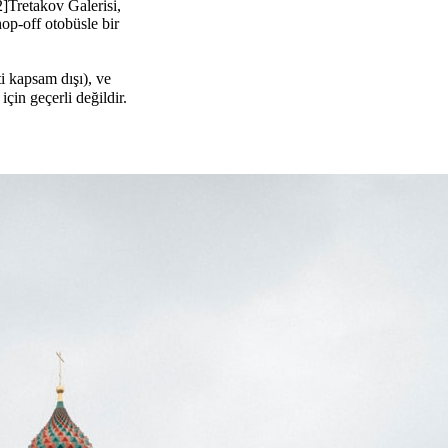
[2]Tretakov Galerisi,
op-off otobüsle bir
ti kapsam dışı), ve
çin geçerli değildir.