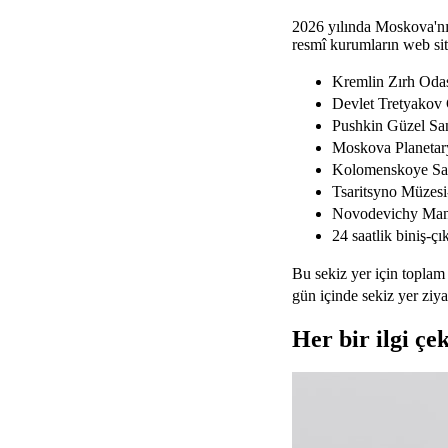
2026 yılında Moskova'nın 
resmî kurumların web site
Kremlin Zırh Odas
Devlet Tretyakov 
Pushkin Güzel Sa
Moskova Planeta
Kolomenskoye Sar
Tsaritsyno Müzes
Novodevichy Mana
24 saatlik biniş-çı
Bu sekiz yer için toplam
gün içinde sekiz yer ziya
Her bir ilgi çe