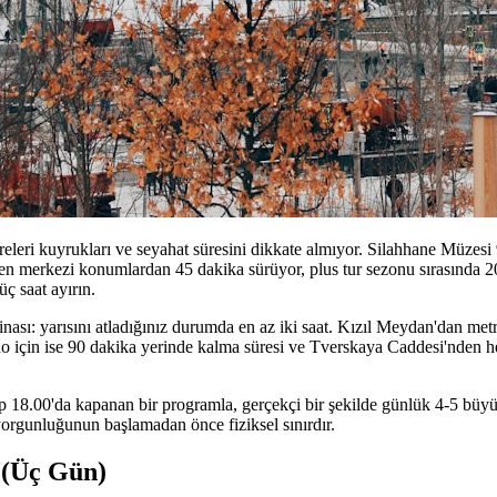
releri kuyrukları ve seyahat süresini dikkate almıyor. Silahhane Müzes
den merkezi konumlardan 45 dakika sürüyor, plus tur sezonu sırasında 
ç saat ayırın.
nası: yarısını atladığınız durumda en az iki saat. Kızıl Meydan'dan metr
no için ise 90 dakika yerinde kalma süresi ve Tverskaya Caddesi'nden 
 18.00'da kapanan bir programla, gerçekçi bir şekilde günlük 4-5 büyük
yorgunluğunun başlamadan önce fiziksel sınırdır.
(Üç Gün)