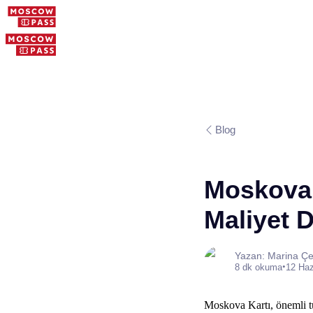
Blog
Moskova 
Maliyet
Yazan: Marina Çe
•
8 dk okuma
12 Haz
Moskova Kartı, önemli tu