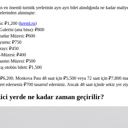
en önemli turistik yerlerinin ayrı ayrı bilet alındığında ne kadar maliye
lerinden alınmıştır:
ı: ₽1,200 (
kreml.ru
)
Galerisi (ana bina): ₽800
natlar Müzesi: ₽600
ryumu: ₽750
ayı: ₽450
i-Müzesi: ₽400
stırı Müzesi: ₽500
kış otobüs bileti: ₽1,500
 ₽6,200. Moskova Pası 48 saat için ₽5,500 veya 72 saat için ₽7,800 mal
ret ederseniz ₽700 tasarruf edersiniz. Ancak 48 saat içinde sekiz yer ziy
kici yerde ne kadar zaman geçirilir?