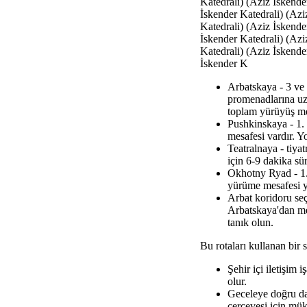
Katedrali) (Aziz İskende
İskender Katedrali) (Azi
Katedrali) (Aziz İskende
İskender Katedrali) (Azi
Katedrali) (Aziz İskende
İskender K
Arbatskaya - 3 ve
promenadlarına uz
toplam yürüyüş me
Pushkinskaya - 1.
mesafesi vardır. Y
Teatralnaya - tiy
için 6-9 dakika s
Okhotny Ryad - 1.
yürüme mesafesi ya
Arbat koridoru seç
Arbatskaya'dan mer
tanık olun.
Bu rotaları kullanan bir s
Şehir içi iletişim 
olur.
Geceleye doğru dah
çerçevesi için mü