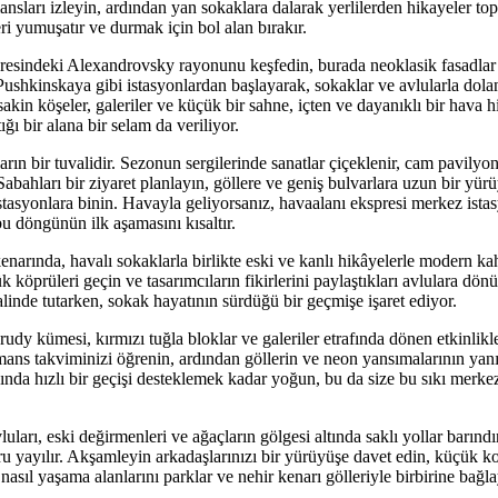
ansları izleyin, ardından yan sokaklara dalarak yerlilerden hikayeler to
eri yumuşatır ve durmak için bol alan bırakır.
esindeki Alexandrovsky rayonunu keşfedin, burada neoklasik fasadlar
ushkinskaya gibi istasyonlardan başlayarak, sokaklar ve avlularla dol
sakin köşeler, galeriler ve küçük bir sahne, içten ve dayanıklı bir hava hi
ğı bir alana bir selam da veriliyor.
n bir tuvalidir. Sezonun sergilerinde sanatlar çiçeklenir, cam pavilyon
Sabahları bir ziyaret planlayın, göllere ve geniş bulvarlara uzun bir yür
asyonlara binin. Havayla geliyorsanız, havaalanı ekspresi merkez istas
 döngünün ilk aşamasını kısaltır.
narında, havalı sokaklarla birlikte eski ve kanlı hikâyelerle modern ka
köprüleri geçin ve tasarımcıların fikirlerini paylaştıkları avlulara dönü
alinde tutarken, sokak hayatının sürdüğü bir geçmişe işaret ediyor.
dy kümesi, kırmızı tuğla bloklar ve galeriler etrafında dönen etkinlikle
mans takviminizi öğrenin, ardından göllerin ve neon yansımalarının ya
rasında hızlı bir geçişi desteklemek kadar yoğun, bu da size bu sıkı mer
ları, eski değirmenleri ve ağaçların gölgesi altında saklı yollar barındırı
 yayılır. Akşamleyin arkadaşlarınızı bir yürüyüşe davet edin, küçük ko
 nasıl yaşama alanlarını parklar ve nehir kenarı gölleriyle birbirine bağla