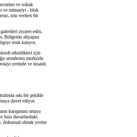
duvarları ve sokak
ır ve mimariyi - blok
niz, izin verilen bir
alerileri ziyaret edin,
ın. Bölgenin altyapısı
köşeye renk katıyor.
rsoft etkinlikleri için
oğu semtlerini merkezle
 rotayı yerinde ve insanlı
afında sıkı bir şekilde
kmaya davet ediyor.
rın karışımını ortaya
r ve bazı duvarlardaki
ge, dokunsal olmak yerine