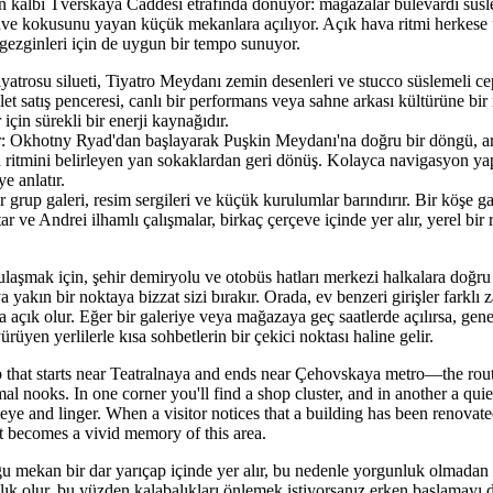
nin kalbi Tverskaya Caddesi etrafında dönüyor: mağazalar bulevardı süs
ve kokusunu yayan küçük mekanlara açılıyor. Açık hava ritmi herkese
 gezginleri için de uygun bir tempo sunuyor.
iyatrosu silueti, Tiyatro Meydanı zemin desenleri ve stucco süslemeli ce
et satış penceresi, canlı bir performans veya sahne arkası kültürüne bir
 için sürekli bir enerji kaynağıdır.
ar: Okhotny Ryad'dan başlayarak Puşkin Meydanı'na doğru bir döngü, ar
n ritmini belirleyen yan sokaklardan geri dönüş. Kolayca navigasyon yap
ye anlatır.
r grup galeri, resim sergileri ve küçük kurulumlar barındırır. Bir köşe gal
tar ve Andrei ilhamlı çalışmalar, birkaç çerçeve içinde yer alır, yerel bir
aşmak için, şehir demiryolu ve otobüs hatları merkezi halkalara doğru b
 yakın bir noktaya bizzat sizi bırakır. Orada, ev benzeri girişler farklı 
ka açık olur. Eğer bir galeriye veya mağazaya geç saatlerde açılırsa, gen
rüyen yerlilerle kısa sohbetlerin bir çekici noktası haline gelir.
op that starts near Teatralnaya and ends near Çehovskaya metro—the rout
al nooks. In one corner you'll find a shop cluster, and in another a qui
eye and linger. When a visitor notices that a building has been renovate
ast becomes a vivid memory of this area.
 çoğu mekan bir dar yarıçap içinde yer alır, bu nedenle yorgunluk olmadan 
alık olur, bu yüzden kalabalıkları önlemek istiyorsanız erken başlamayı 