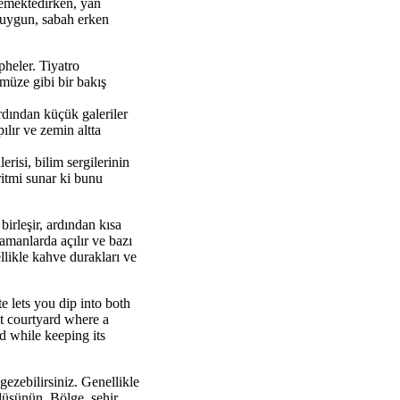
lemektedirken, yan
 uygun, sabah erken
pheler. Tiyatro
 müze gibi bir bakış
dından küçük galeriler
ılır ve zemin altta
erisi, bilim sergilerinin
 ritmi sunar ki bunu
irleşir, ardından kısa
zamanlarda açılır ve bazı
ellikle kahve durakları ve
e lets you dip into both
et courtyard where a
d while keeping its
gezebilirsiniz. Genellikle
düşünün. Bölge, şehir