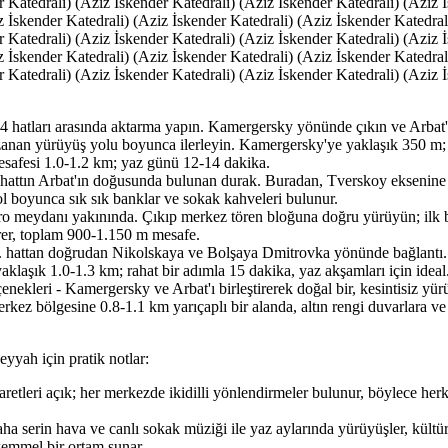
r Katedrali) (Aziz İskender Katedrali) (Aziz İskender Katedrali) (Aziz 
z İskender Katedrali) (Aziz İskender Katedrali) (Aziz İskender Katedral
r Katedrali) (Aziz İskender Katedrali) (Aziz İskender Katedrali) (Aziz 
z İskender Katedrali) (Aziz İskender Katedrali) (Aziz İskender Katedral
r Katedrali) (Aziz İskender Katedrali) (Aziz İskender Katedrali) (Aziz 
 4 hatları arasında aktarma yapın. Kamergersky yönünde çıkın ve Arbat'
anan yürüyüş yolu boyunca ilerleyin. Kamergersky'ye yaklaşık 350 m
safesi 1.0-1.2 km; yaz günü 12-14 dakika.
 hattın Arbat'ın doğusunda bulunan durak. Buradan, Tverskoy eksenin
ol boyunca sık sık banklar ve sokak kahveleri bulunur.
atro meydanı yakınında. Çıkıp merkez tören bloğuna doğru yürüyün; i
ürer, toplam 900-1.150 m mesafe.
 hattan doğrudan Nikolskaya ve Bolşaya Dmitrovka yönünde bağlantı
klaşık 1.0-1.3 km; rahat bir adımla 15 dakika, yaz akşamları için ideal
enekleri - Kamergersky ve Arbat'ı birleştirerek doğal bir, kesintisiz yür
kez bölgesine 0.8-1.1 km yarıçaplı bir alanda, altın rengi duvarlara ve
eyyah için pratik notlar:
işaretleri açık; her merkezde ikidilli yönlendirmeler bulunur, böylece he
a serin hava ve canlı sokak müziği ile yaz aylarında yürüyüşler, kültü
kemmel bir ortam sunar.