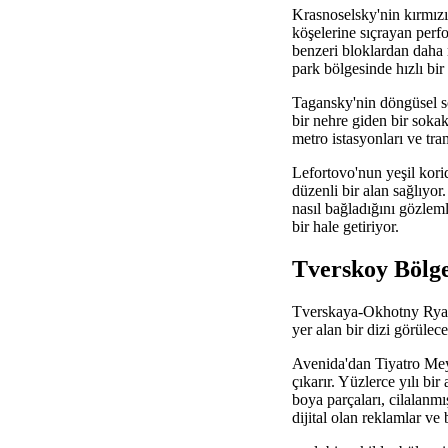
Krasnoselsky'nin kırmızı
köşelerine sıçrayan perf
benzeri bloklardan daha r
park bölgesinde hızlı bir
Tagansky'nin döngüsel sok
bir nehre giden bir sokak
metro istasyonları ve tra
Lefortovo'nun yeşil korido
düzenli bir alan sağlıyo
nasıl bağladığını gözlemle
bir hale getiriyor.
Tverskoy Bölge
Tverskaya-Okhotny Ryad d
yer alan bir dizi görülec
Avenida'dan Tiyatro Meyd
çıkarır. Yüzlerce yılı bir
boya parçaları, cilalanmı
dijital olan reklamlar ve b