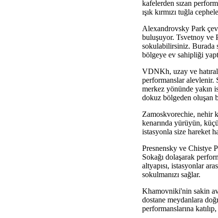
kafelerden sızan perform
ışık kırmızı tuğla cephel
Alexandrovsky Park çevr
buluşuyor. Tsvetnoy ve P
sokulabilirsiniz. Burada 
bölgeye ev sahipliği yaptı
VDNKh, uzay ve hatıraları
performanslar alevlenir. 
merkez yönünde yakın ist
dokuz bölgeden oluşan bu
Zamoskvorechie, nehir ke
kenarında yürüyün, küçük 
istasyonla size hareket h
Presnensky ve Chistye Pru
Sokağı dolaşarak perfor
altyapısı, istasyonlar a
sokulmanızı sağlar.
Khamovniki'nin sakin avlu
dostane meydanlara doğru
performanslarına katılıp,