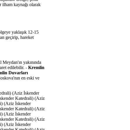
ir ilham kaynağı olarak
ölgeye yaklaşık 12-15
dan geçirip, hareket
ıl Meydan'ın yakınında
ret edilebilir. -
Kremlin
lin Duvarları
oskova'nın en eski ve
edrali) (Aziz İskender
İskender Katedrali) (Aziz
i) (Aziz İskender
İskender Katedrali) (Aziz
i) (Aziz İskender
İskender Katedrali) (Aziz
i) (Aziz İskender
İskender Katedrali) (Aziz