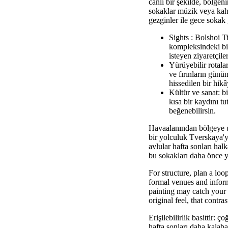
canlı bir şekilde, bölge
sokaklar müzik veya kah
gezginler ile gece sokak
Sights : Bolshoi T
kompleksindeki bil
isteyen ziyaretçiler
Yürüyebilir rotal
ve fırınların günü
hissedilen bir hikâ
Kültür ve sanat: bi
kısa bir kaydını tu
beğenebilirsin.
Havaalanından bölgeye ul
bir yolculuk Tverskaya'ya
avlular hafta sonları hal
bu sokakları daha önce yü
For structure, plan a lo
formal venues and inform
painting may catch your 
original feel, that contr
Erişilebilirlik basittir:
hafta sonları daha kalab