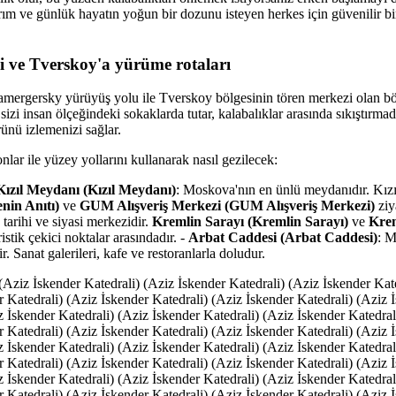
arım ve günlük hayatın yoğun bir dozunu isteyen herkes için güvenilir b
mi ve Tverskoy'a yürüme rotaları
amergersky yürüyüş yolu ile Tverskoy bölgesinin tören merkezi olan b
sizi insan ölçeğindeki sokaklarda tutar, kalabalıklar arasında sıkıştırma
ünü izlemenizi sağlar.
lar ile yüzey yollarını kullanarak nasıl gezilecek:
Kızıl Meydanı (Kızıl Meydanı)
: Moskova'nın en ünlü meydanıdır. Kız
nin Anıtı)
ve
GUM Alışveriş Merkezi (GUM Alışveriş Merkezi)
ziya
tarihi ve siyasi merkezidir.
Kremlin Sarayı (Kremlin Sarayı)
ve
Krem
istik çekici noktalar arasındadır. -
Arbat Caddesi (Arbat Caddesi)
: M
r. Sanat galerileri, kafe ve restoranlarla doludur.
(Aziz İskender Katedrali) (Aziz İskender Katedrali) (Aziz İskender Kat
r Katedrali) (Aziz İskender Katedrali) (Aziz İskender Katedrali) (Aziz 
z İskender Katedrali) (Aziz İskender Katedrali) (Aziz İskender Katedral
r Katedrali) (Aziz İskender Katedrali) (Aziz İskender Katedrali) (Aziz 
z İskender Katedrali) (Aziz İskender Katedrali) (Aziz İskender Katedral
r Katedrali) (Aziz İskender Katedrali) (Aziz İskender Katedrali) (Aziz 
z İskender Katedrali) (Aziz İskender Katedrali) (Aziz İskender Katedral
r Katedrali) (Aziz İskender Katedrali) (Aziz İskender Katedrali) (Aziz 