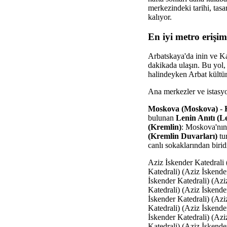
merkezindeki tarihi, tas
kalıyor.
En iyi metro erişi
Arbatskaya'da inin ve K
dakikada ulaşın. Bu yol, 
halindeyken Arbat kültür
Ana merkezler ve istasyon
Moskova (Moskova)
-
bulunan
Lenin Anıtı (Le
(Kremlin)
: Moskova'nın 
(Kremlin Duvarları)
tur
canlı sokaklarından biridi
Aziz İskender Katedrali 
Katedrali) (Aziz İskende
İskender Katedrali) (Azi
Katedrali) (Aziz İskende
İskender Katedrali) (Azi
Katedrali) (Aziz İskende
İskender Katedrali) (Azi
Katedrali) (Aziz İskende