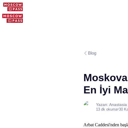
Blog
Moskova'
En İyi Ma
Yazan: Anastasia
•
13 dk okuma
30 K
Arbat Caddesi'nden başla