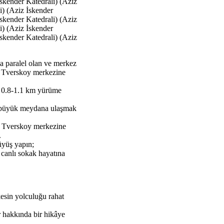
İskender Katedrali) (Aziz
i) (Aziz İskender
İskender Katedrali) (Aziz
i) (Aziz İskender
İskender Katedrali) (Aziz
a paralel olan ve merkez
; Tverskoy merkezine
e 0.8-1.1 km yürüme
lk büyük meydana ulaşmak
. Tverskoy merkezine
.
üyüş yapın;
 canlı sokak hayatına
rkesin yolculuğu rahat
r hakkında bir hikâye