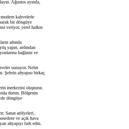
playın. Ağustos ayında,
 modern kahvelerle
anarak bir döngüye
ssi veriyor, yerel halkın
ların altında
üyüş yapın, ardından
yonlarına bağlanır ve
hveler sunuyor. Nehir
n. Şehrin altyapısı birkaç
rin merkezini oluşturur.
nında durun. Bölgenin
kezde döngüye
r. Sanat atölyeleri,
nserlere ve açık hava
yan altyapıyı fark edin.