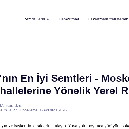
Şimdi Satın Al
Deneyimler
Havalimanı transferleri
nın En İyi Semtleri - Mosk
hallelerine Yönelik Yerel 
 Maisuradze
•
asım 2025
Güncelleme 06 Ağustos 2026
yın ve başkentin karakterini anlayın. Yaya yolu boyunca yürüyün, sokak