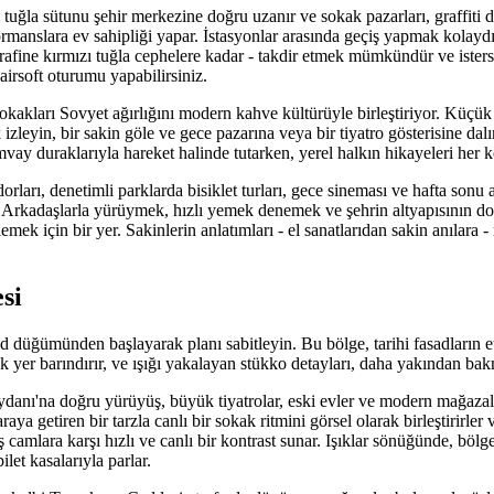
 tuğla sütunu şehir merkezine doğru uzanır ve sokak pazarları, graffiti 
ormanslara ev sahipliği yapar. İstasyonlar arasında geçiş yapmak kolayd
afine kırmızı tuğla cephelere kadar - takdir etmek mümkündür ve isterse
 airsoft oturumu yapabilirsiniz.
akları Sovyet ağırlığını modern kahve kültürüyle birleştiriyor. Küçük g
 izleyin, bir sakin göle ve gece pazarına veya bir tiyatro gösterisine dal
mvay duraklarıyla hareket halinde tutarken, yerel halkın hikayeleri her 
rları, denetimli parklarda bisiklet turları, gece sineması ve hafta sonu ai
r. Arkadaşlarla yürüymek, hızlı yemek denemek ve şehrin altyapısının d
mek için bir yer. Sakinlerin anlatımları - el sanatlarıdan sakin anılara -
si
üğümünden başlayarak planı sabitleyin. Bu bölge, tarihi fasadların etr
ek yer barındırır, ve ışığı yakalayan stükko detayları, daha yakından ba
anı'na doğru yürüyüş, büyük tiyatrolar, eski evler ve modern mağazala
 araya getiren bir tarzla canlı bir sokak ritmini görsel olarak birleştirirle
ş camlara karşı hızlı ve canlı bir kontrast sunar. Işıklar sönüğünde, böl
ilet kasalarıyla parlar.